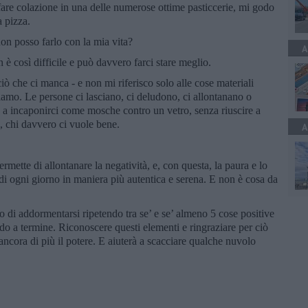
fare colazione in una delle numerose ottime pasticcerie, mi godo
 pizza.
non posso farlo con la mia vita?
A
 è così difficile e può davvero farci stare meglio.
ò che ci manca - e non mi riferisco solo alle cose materiali
amo. Le persone ci lasciano, ci deludono, ci allontanano o
, a incaponirci come mosche contro un vetro, senza riuscire a
i, chi davvero ci vuole bene.
A
mette di allontanare la negatività, e, con questa, la paura e lo
a di ogni giorno in maniera più autentica e serena. E non è cosa da
 di addormentarsi ripetendo tra se’ e se’ almeno 5 cose positive
do a termine. Riconoscere questi elementi e ringraziare per ciò
ncora di più il potere. E aiuterà a scacciare qualche nuvolo