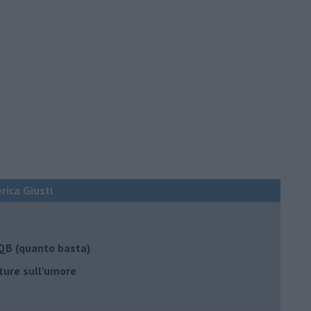
erica Giusti
 QB (quanto basta)
ture sull’umore