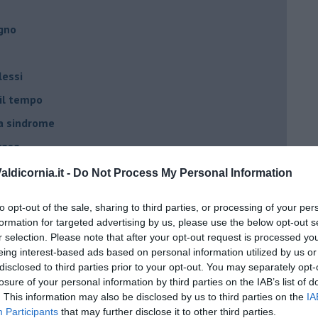
egno
lessi
 il tempo
na sindrome
casa
ldicornia.it -
Do Not Process My Personal Information
i
to opt-out of the sale, sharing to third parties, or processing of your per
oterapia
formation for targeted advertising by us, please use the below opt-out s
r selection. Please note that after your opt-out request is processed y
scita!
eing interest-based ads based on personal information utilized by us or
disclosed to third parties prior to your opt-out. You may separately opt-
losure of your personal information by third parties on the IAB’s list of
t
. This information may also be disclosed by us to third parties on the
IA
peuta è fondamentale
Participants
that may further disclose it to other third parties.