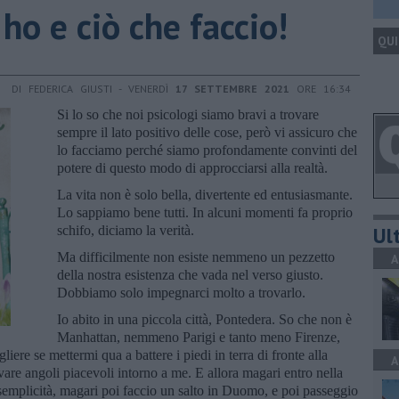
 ho e ciò che faccio!
QUI
DI FEDERICA GIUSTI - VENERDÌ
17 SETTEMBRE 2021
ORE 16:34
Si lo so che noi psicologi siamo bravi a trovare
sempre il lato positivo delle cose, però vi assicuro che
lo facciamo perché siamo profondamente convinti del
potere di questo modo di approcciarsi alla realtà.
La vita non è solo bella, divertente ed entusiasmante.
Lo sappiamo bene tutti. In alcuni momenti fa proprio
Ult
schifo, diciamo la verità.
Ma difficilmente non esiste nemmeno un pezzetto
A
della nostra esistenza che vada nel verso giusto.
Dobbiamo solo impegnarci molto a trovarlo.
Io abito in una piccola città, Pontedera. So che non è
Manhattan, nemmeno Parigi e tanto meno Firenze,
liere se mettermi qua a battere i piedi in terra di fronte alla
A
vare angoli piacevoli intorno a me. E allora magari entro nella
semplicità, magari poi faccio un salto in Duomo, e poi passeggio