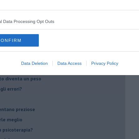
do il tuo tempo
Sanremo?
l Data Processing Opt Outs
on essere madre!
CONFIRM
di supereroi?
 psicologia
Data Deletion
Data Access
Privacy Policy
ere di dire la loro
to diventa un peso
li errori?
ventano preziose
rle meglio
 psicoterapia?