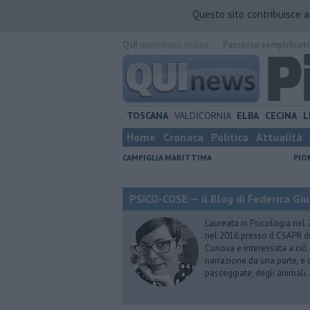
Questo sito contribuisce 
QUI
quotidiano online.
Percorso semplificat
TOSCANA
VALDICORNIA
ELBA
CECINA
L
Home
Cronaca
Politica
Attualità
CAMPIGLIA MARITTIMA
PIO
PSICO-COSE — il Blog di Federica Giu
Laureata in Psicologia nel 
nel 2016 presso il CSAPR di
Curiosa e interessata a ciò
narrazione da una parte, e d
passeggiate, degli animali…