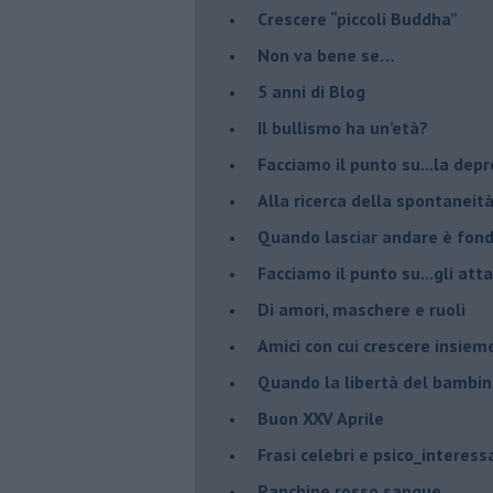
​Crescere “piccoli Buddha”
Non va bene se…
​5 anni di Blog
​Il bullismo ha un’età?
Facciamo il punto su...la dep
​Alla ricerca della spontaneit
​Quando lasciar andare è fo
Facciamo il punto su...gli atta
Di amori, maschere e ruoli
​Amici con cui crescere insiem
​Quando la libertà del bambino
Buon XXV Aprile
​Frasi celebri e psico_interess
​Panchine rosso sangue