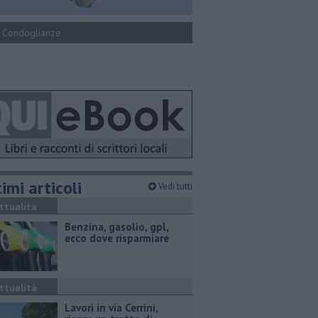
Condoglianze
imi articoli
Vedi tutti
ttualità
​Benzina, gasolio, gpl,
ecco dove risparmiare
ttualità
Lavori in via Cerrini,