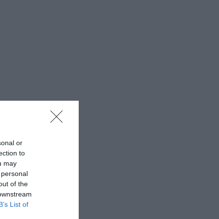
sonal or
ection to
ou may
 personal
out of the
 downstream
B’s List of