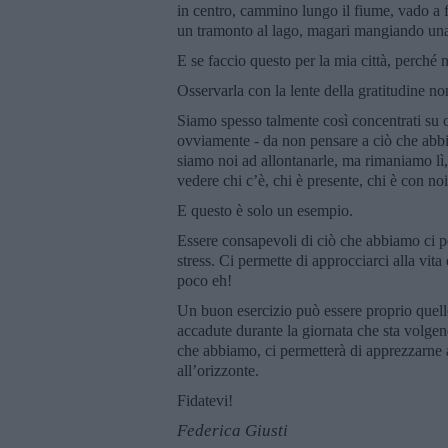
in centro, cammino lungo il fiume, vado a 
un tramonto al lago, magari mangiando una
E se faccio questo per la mia città, perché 
Osservarla con la lente della gratitudine non
Siamo spesso talmente così concentrati su ci
ovviamente - da non pensare a ciò che abbi
siamo noi ad allontanarle, ma rimaniamo lì
vedere chi c’è, chi è presente, chi è con no
E questo è solo un esempio.
Essere consapevoli di ciò che abbiamo ci per
stress. Ci permette di approcciarci alla vit
poco eh!
Un buon esercizio può essere proprio quello
accadute durante la giornata che sta volgen
che abbiamo, ci permetterà di apprezzarne a
all’orizzonte.
Fidatevi!
Federica Giusti