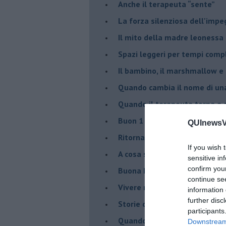
​Anche il terapeuta “sente”
​La forza silenziosa dell'imp
​Il mito della madre leonessa
Spazi leggeri per tempi comp
Il bambino, il marshmallow e
​Quando cambia il nome di u
​Quando il terapeuta torna a 
​Buon 1 Maggio!
QUInewsVa
Ritornare indietro di vent’ann
If you wish 
​A cosa serve davvero la psic
sensitive in
confirm you
​Buona Pasqua e … buona rina
continue se
​Vivere nell’incertezza
information 
further disc
​Storie di rinascita: i Take Tha
participants
​Quando la rigidità del tera
Downstream 