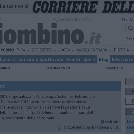
alla audience di
o
Aggiornato alle 09:56
METEO
Sab
IVORNO
PISA
GROSSETO
LUCCA
MASSA CARRARA
PISTOIA
Lavoro
Cultura e Spettacolo
Eventi
Sport
Blog
Interviste
MBINO
SAN VINCENZO
SASSETTA
sti
2009, si specializza in Psicoterapia Sistemico-Relazionale
 Prato e dal 2011 lavora come libera professionista.
 che le accade intorno, ha da sempre la passione della
Q
ella lettura dall’altra. Si definisce amante del mare, delle
 e, ovviamente, della psicologia!
Vedi tutti
​Un 
gli articoli del blog di Federica Giusti
civ