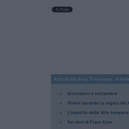
Articoli dal Blog “Psico-cose” di Fed
​Arrivederci a settembre
​Vivere secondo la regola del
​L'impatto delle alte tempera
Sei anni di Psico-Cose