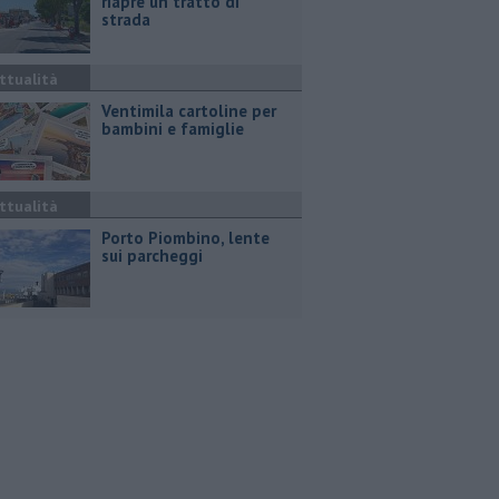
riapre un tratto di
strada
ttualità
Ventimila cartoline per
bambini e famiglie
ttualità
Porto Piombino, lente
sui parcheggi