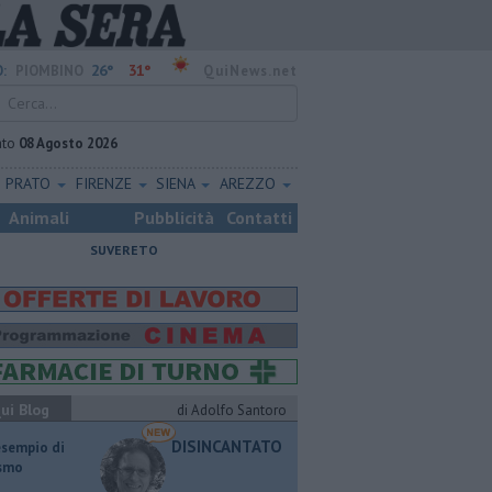
26°
31°
:
PIOMBINO
QuiNews.net
ato
08 Agosto 2026
PRATO
FIRENZE
SIENA
AREZZO
Animali
Pubblicità
Contatti
SUVERETO
ui Blog
di Adolfo Santoro
DISINCANTATO
esempio di
ismo