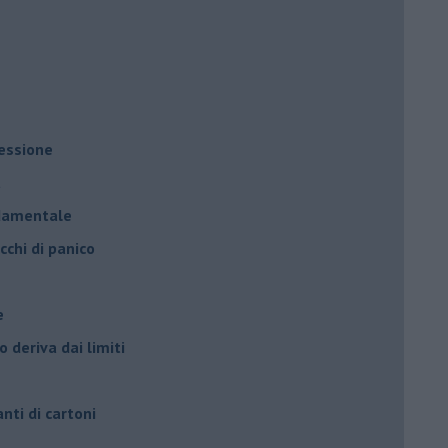
ressione
à
ndamentale
cchi di panico
e
 deriva dai limiti
anti di cartoni