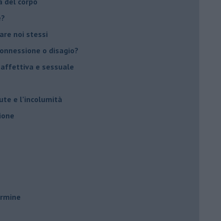
a del corpo
e?
vare noi stessi
 connessione o disagio?
 affettiva e sessuale
ute e l’incolumità
ione
ermine