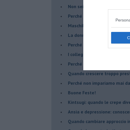
​Non sei indietro, stai seguen
​Perché abbiamo bisogno di 
Persona
​Maschilismo inconsapevole
​La donna può scegliere di n
​Perché abbiamo così bisogno 
​I collegamenti tra filosofia e
​Perché tutti si sentono in dov
​Quando crescere troppo pres
​Perché non impariamo mai dag
​Buone Feste!
​Kintsugi: quando le crepe di
Ansia e depressione: conosce
Quando cambiare approccio in