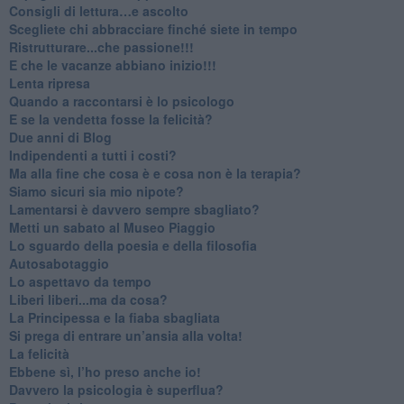
​Consigli di lettura…e ascolto
​Scegliete chi abbracciare finché siete in tempo
​Ristrutturare...che passione!!!
​E che le vacanze abbiano inizio!!!
​Lenta ripresa
​Quando a raccontarsi è lo psicologo
​E se la vendetta fosse la felicità?
​Due anni di Blog
​Indipendenti a tutti i costi?
​Ma alla fine che cosa è e cosa non è la terapia?
​Siamo sicuri sia mio nipote?
​Lamentarsi è davvero sempre sbagliato?
​Metti un sabato al Museo Piaggio
​Lo sguardo della poesia e della filosofia
Autosabotaggio
​Lo aspettavo da tempo
​Liberi liberi...ma da cosa?
​La Principessa e la fiaba sbagliata
Si prega di entrare un’ansia alla volta!
​La felicità
​Ebbene sì, l’ho preso anche io!
​Davvero la psicologia è superflua?