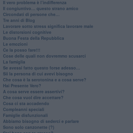
​Il vero problema è l’indifferenza
​Il congiuntivo… questo strano amico
​Circondati di persone che…
​Tre anni di Blog
​Lavorare sotto stress significa lavorare male
​Le distorsioni cognitive
​Buona Festa della Repubblica
Le emozioni
​Ce la posso fare!!!
​Cose delle quali non dovremmo scusarci
​La famiglia
​Se avessi fatto questo forse adesso…
​Sii la persona di cui avevi bisogno
Che cosa è la serotonina e a cosa serve?
​Hai Presente Vero?
A cosa serve essere assertivi?
​Che cosa vuol dire accettare?
​Cosa ci sta accadendo
​Compleanni speciali
​Famiglie disfunzionali
​Abbiamo bisogno di sederci e parlare
Sono solo canzonette (?)
​Stai bene con te stesso?