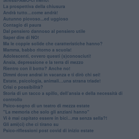
​La prospettiva della chiusura
​Andrà tutto…come andrà!
Autunno piovoso...ed uggioso
​Contagio di paura
​Dal pensiero dannoso al pensiero utile
​Saper dire di NO!
​Ma le coppie solide che caratteristiche hanno?
​Mamma, babbo ritorno a scuola!
Adolescenti, ovvero questi (s)conosciuti!
Ansia, depressione e la terra di mezzo
​Rientro con il botto? Anche no!
Dimmi dove andrai in vacanza e ti dirò chi sei!
​Estate, psicologia, animali…una strana triade!
​Crisi o possibilità?
​Storia di un tacco a spillo, dell’ansia e della necessità di
controllo
​Psico-sogno di un teatro di mezza estate
"La memoria che solo gli anziani hanno"
​Vi è mai capitato essere in bici…ma senza sella?!
​Gli ami(ci) che ci tirano su
Psico-riflessioni post covid di inizio estate