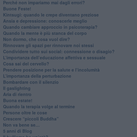
​Perché non impariamo mai dagli errori?
​Buone Feste!
​Kintsugi: quando le crepe diventano preziose
Ansia e depressione: conoscerle meglio
Quando cambiare approccio in psicoterapia?
​Quando la mente è più stanca del corpo
Non dormo, che cosa vuol dire?
​Rinnovare gli spazi per rinnovare noi stessi
​Condividere tutto sui social: connessione o disagio?
​L’importanza dell’educazione affettiva e sessuale
​Cosa sai del cervello?
Prendere posizione per la salute e l’incolumità
L’importanza della perturbazione
​Bombardare con il silenzio
Il gaslighting
Aria di rientro
Buona estate!
​Quando la terapia volge al termine
​Persone oltre le cose
​Crescere “piccoli Buddha”
Non va bene se…
​5 anni di Blog
​Il bullismo ha un’età?