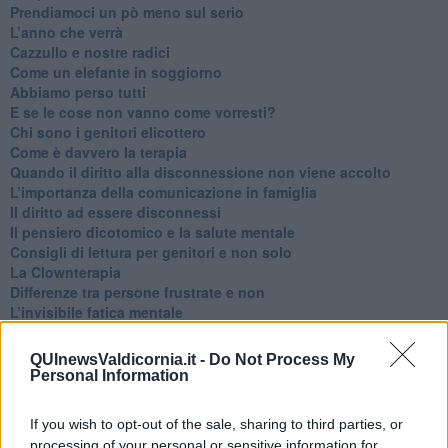
​Prendiamoci un pò meno sul serio
​L’anno che verrà
​Cazzullo e nostre radici
​Come un elefante in soggiorno
​Abbiamo perso tutti
E se le cose non vanno come vorresti?
​Chi sono i genitori elicottero
Come è davvero la terapia
Quando il diritto alla disconnessione non viene accolto
​L’importanza della comunicazione in famiglia
​Il diritto ad essere disconnessi
​Il pensiero dicotomico e la salute mentale
​Consigli di lettura per genitori e non solo
​La Clownterapia
​Differenze tra persone frustrate e non
L’invisibile fatica mentale
Vacanze a km zero
​Buone Vacan(si)e!
QUInewsValdicornia.it -
Do Not Process My
​Il lato positivo delle cose
Personal Information
​Storie antiche di tempi moderni
​Quello che alle mamme non dicono
If you wish to opt-out of the sale, sharing to third parties, or
Adultescenza
processing of your personal or sensitive information for