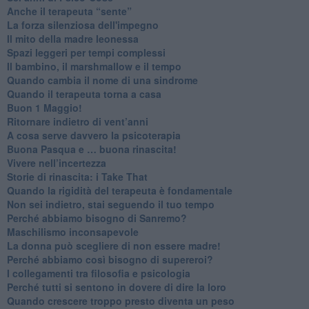
​Anche il terapeuta “sente”
​La forza silenziosa dell'impegno
​Il mito della madre leonessa
Spazi leggeri per tempi complessi
Il bambino, il marshmallow e il tempo
​Quando cambia il nome di una sindrome
​Quando il terapeuta torna a casa
​Buon 1 Maggio!
Ritornare indietro di vent’anni
​A cosa serve davvero la psicoterapia
​Buona Pasqua e … buona rinascita!
​Vivere nell’incertezza
​Storie di rinascita: i Take That
​Quando la rigidità del terapeuta è fondamentale
​Non sei indietro, stai seguendo il tuo tempo
​Perché abbiamo bisogno di Sanremo?
​Maschilismo inconsapevole
​La donna può scegliere di non essere madre!
​Perché abbiamo così bisogno di supereroi?
​I collegamenti tra filosofia e psicologia
​Perché tutti si sentono in dovere di dire la loro
​Quando crescere troppo presto diventa un peso