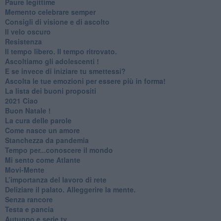
Paure legittime
​Memento celebrare semper
​Consigli di visione e di ascolto
​Il velo oscuro
Resistenza
​Il tempo libero. Il tempo ritrovato.
Ascoltiamo gli adolescenti !
​E se invece di iniziare tu smettessi?
​Ascolta le tue emozioni per essere più in forma!
​La lista dei buoni propositi
2021 Ciao
Buon Natale !
​La cura delle parole
​Come nasce un amore
Stanchezza da pandemia
​Tempo per...conoscere il mondo
​Mi sento come Atlante
​Movi-Mente
​L’importanza del lavoro di rete
​Deliziare il palato. Alleggerire la mente.
​Senza rancore
​Testa e pancia
​Autunno e serie tv