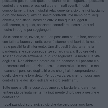
possiamo gestire tutto questo e, quindi, di conseguenza, possiamo
controllare le nostre reazioni a determinati eventi, i nostri
comportamenti, i nostri giudizi relativamente a ciò che noi facciamo
o ciò che fanno gli altri nei nostri confronti. Possiamo porci degli
obiettivi, che siano i nostri obiettivi e non quelli suggeriti
dall’esterno, e, quindi, possiamo controllare i nostri sforzi ed il
nostro impegno per raggiungerli.
Ma ci sono cose, invece, che non possiamo controllare, neanche
con tutta la buona volontà, perché stanno al di fuori della nostra
reale possibilità di intervento. Uno di questi è sicuramente la
pandemia e le sue conseguenze su larga scala. Il colore della
Toscana questa settimana, e, di conseguenza, la morte e la vita
degli altri. Non abbiamo potere alcuno neanche sul passato e sul
trascorrere del tempo. Non possiamo controllare le malattie ma
neanche il pensiero degli altri e ciò che gli altri comprendono di
quello che viene loro detto. Per cui, va da sé, che non possiamo
controllare le decisioni egli altri e i loro sentimenti.
Tutte queste ultime cose dobbiamo solo lasciarle andare, non
tentare più ostinatamente ma inutilmente di provare a gestirle e
controllarle.
Focalizzandoci su di noi, su ciò che davvero possiamo fare,