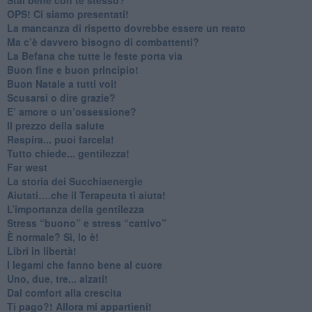
​OPS! Ci siamo presentati!
​La mancanza di rispetto dovrebbe essere un reato
​Ma c’è davvero bisogno di combattenti?
​La Befana che tutte le feste porta via
Buon fine e buon principio!
​Buon Natale a tutti voi!
​Scusarsi o dire grazie?
​E’ amore o un’ossessione?
​Il prezzo della salute
​Respira... puoi farcela!
​Tutto chiede... gentilezza!
​Far west
​La storia dei Succhiaenergie
​Aiutati….che il Terapeuta ti aiuta!
​L’importanza della gentilezza
​Stress “buono” e stress “cattivo”
​È normale? Sì, lo è!
​Libri in libertà!
​I legami che fanno bene al cuore
Uno, due, tre... alzati!​
​Dal comfort alla crescita
​Ti pago?! Allora mi appartieni!​