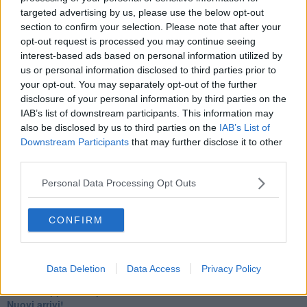
Homo imbecillis
targeted advertising by us, please use the below opt-out
​4 anni di Blog
section to confirm your selection. Please note that after your
Quando il silenzio è aggressivo
opt-out request is processed you may continue seeing
​Il passato, questo conosciuto!
interest-based ads based on personal information utilized by
​Clima ballerino e sbalzi d’umore
us or personal information disclosed to third parties prior to
La maternità
​L’uomo o l’orso?
your opt-out. You may separately opt-out of the further
Non hanno un amico a teatro​
disclosure of your personal information by third parties on the
​Tutta una questione di rispetto
IAB’s list of downstream participants. This information may
​Cose che ci esauriscono
also be disclosed by us to third parties on the
IAB’s List of
​Vespa che passione!
Downstream Participants
that may further disclose it to other
​Lasciate ai vostri figli il diritto di piangere
third parties.
​Parole d’amore regalate al vento
​Essere genitori di un adolescente
Personal Data Processing Opt Outs
​Saper pazientare
​Giornata del Fiocchetto Lilla
CONFIRM
​Venerdì emozionalmente sostenibile
Ma ti ascolti?
Contornati di persone che…
Non dare niente per scontato
Data Deletion
Data Access
Privacy Policy
Che cos’è la dipendenza affettiva?
Quarta tappa nelle personalità: il narcisista
​Nuovi arrivi!