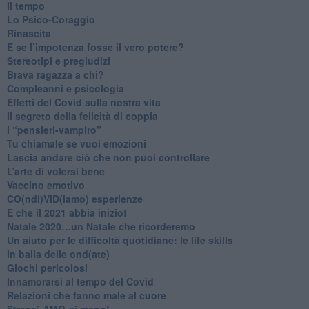
​Il tempo
​Lo Psico-Coraggio
Rinascita
​E se l’impotenza fosse il vero potere?
Stereotipi e pregiudizi
​Brava ragazza a chi?
​Compleanni e psicologia
Effetti del Covid sulla nostra vita
Il segreto della felicità di coppia
​I “pensieri-vampiro”
​Tu chiamale se vuoi emozioni
​Lascia andare ciò che non puoi controllare
L’arte di volersi bene
​Vaccino emotivo
CO(ndi)VID(iamo) esperienze
​E che il 2021 abbia inizio!
​Natale 2020…un Natale che ricorderemo
Un aiuto per le difficoltà quotidiane: le life skills
​In balia delle ond(ate)
Giochi pericolosi
Innamorarsi al tempo del Covid
​Relazioni che fanno male al cuore
​Stressi-AMO-ci meno!