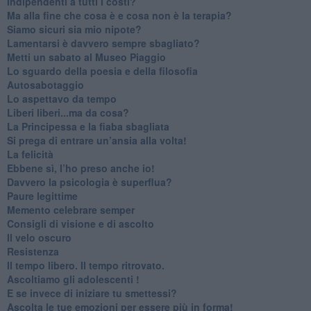
​Indipendenti a tutti i costi?
​Ma alla fine che cosa è e cosa non è la terapia?
​Siamo sicuri sia mio nipote?
​Lamentarsi è davvero sempre sbagliato?
​Metti un sabato al Museo Piaggio
​Lo sguardo della poesia e della filosofia
Autosabotaggio
​Lo aspettavo da tempo
​Liberi liberi...ma da cosa?
​La Principessa e la fiaba sbagliata
Si prega di entrare un’ansia alla volta!
​La felicità
​Ebbene sì, l’ho preso anche io!
​Davvero la psicologia è superflua?
Paure legittime
​Memento celebrare semper
​Consigli di visione e di ascolto
​Il velo oscuro
Resistenza
​Il tempo libero. Il tempo ritrovato.
Ascoltiamo gli adolescenti !
​E se invece di iniziare tu smettessi?
​Ascolta le tue emozioni per essere più in forma!