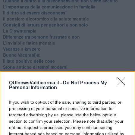
Quando il diritto alla disconnessione non viene accolto
​L’importanza della comunicazione in famiglia
​Il diritto ad essere disconnessi
​Il pensiero dicotomico e la salute mentale
​Consigli di lettura per genitori e non solo
​La Clownterapia
​Differenze tra persone frustrate e non
L’invisibile fatica mentale
Vacanze a km zero
​Buone Vacan(si)e!
​Il lato positivo delle cose
​Storie antiche di tempi moderni
​Quello che alle mamme non dicono
Adultescenza
QUInewsValdicornia.it -
Do Not Process My
Homo imbecillis
Personal Information
​4 anni di Blog
Quando il silenzio è aggressivo
If you wish to opt-out of the sale, sharing to third parties, or
​Il passato, questo conosciuto!
processing of your personal or sensitive information for
​Clima ballerino e sbalzi d’umore
La maternità
targeted advertising by us, please use the below opt-out
​L’uomo o l’orso?
section to confirm your selection. Please note that after your
Non hanno un amico a teatro​
opt-out request is processed you may continue seeing
​Tutta una questione di rispetto
interest-based ads based on personal information utilized by