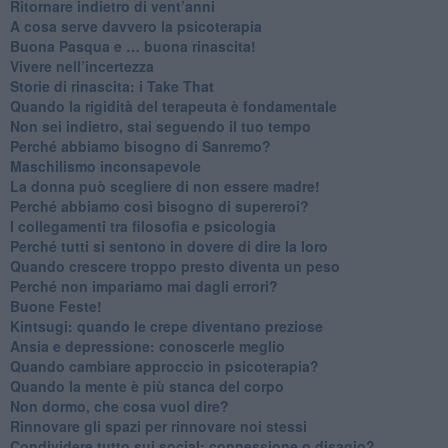
Ritornare indietro di vent’anni
​A cosa serve davvero la psicoterapia
​Buona Pasqua e … buona rinascita!
​Vivere nell’incertezza
​Storie di rinascita: i Take That
​Quando la rigidità del terapeuta è fondamentale
​Non sei indietro, stai seguendo il tuo tempo
​Perché abbiamo bisogno di Sanremo?
​Maschilismo inconsapevole
​La donna può scegliere di non essere madre!
​Perché abbiamo così bisogno di supereroi?
​I collegamenti tra filosofia e psicologia
​Perché tutti si sentono in dovere di dire la loro
​Quando crescere troppo presto diventa un peso
​Perché non impariamo mai dagli errori?
​Buone Feste!
​Kintsugi: quando le crepe diventano preziose
Ansia e depressione: conoscerle meglio
Quando cambiare approccio in psicoterapia?
​Quando la mente è più stanca del corpo
Non dormo, che cosa vuol dire?
​Rinnovare gli spazi per rinnovare noi stessi
​Condividere tutto sui social: connessione o disagio?