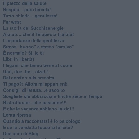
​Il prezzo della salute
​Respira... puoi farcela!
​Tutto chiede... gentilezza!
​Far west
​La storia dei Succhiaenergie
​Aiutati….che il Terapeuta ti aiuta!
​L’importanza della gentilezza
​Stress “buono” e stress “cattivo”
​È normale? Sì, lo è!
​Libri in libertà!
​I legami che fanno bene al cuore
Uno, due, tre... alzati!​
​Dal comfort alla crescita
​Ti pago?! Allora mi appartieni!​
​Consigli di lettura…e ascolto
​Scegliete chi abbracciare finché siete in tempo
​Ristrutturare...che passione!!!
​E che le vacanze abbiano inizio!!!
​Lenta ripresa
​Quando a raccontarsi è lo psicologo
​E se la vendetta fosse la felicità?
​Due anni di Blog