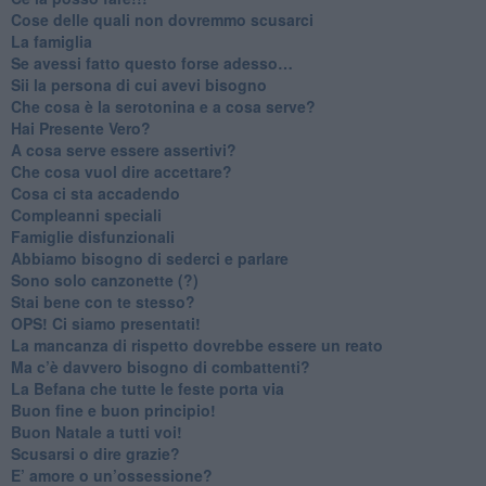
​Cose delle quali non dovremmo scusarci
​La famiglia
​Se avessi fatto questo forse adesso…
​Sii la persona di cui avevi bisogno
Che cosa è la serotonina e a cosa serve?
​Hai Presente Vero?
A cosa serve essere assertivi?
​Che cosa vuol dire accettare?
​Cosa ci sta accadendo
​Compleanni speciali
​Famiglie disfunzionali
​Abbiamo bisogno di sederci e parlare
Sono solo canzonette (?)
​Stai bene con te stesso?
​OPS! Ci siamo presentati!
​La mancanza di rispetto dovrebbe essere un reato
​Ma c’è davvero bisogno di combattenti?
​La Befana che tutte le feste porta via
Buon fine e buon principio!
​Buon Natale a tutti voi!
​Scusarsi o dire grazie?
​E’ amore o un’ossessione?