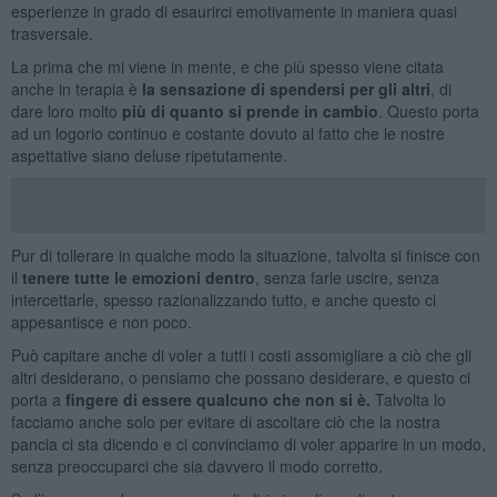
esperienze in grado di esaurirci emotivamente in maniera quasi
trasversale.
La prima che mi viene in mente, e che più spesso viene citata
anche in terapia è
la sensazione di spendersi per gli altri
, di
dare loro molto
più di quanto si prende in cambio
. Questo porta
ad un logorio continuo e costante dovuto al fatto che le nostre
aspettative siano deluse ripetutamente.
Pur di tollerare in qualche modo la situazione, talvolta si finisce con
il
tenere tutte le emozioni dentro
, senza farle uscire, senza
intercettarle, spesso razionalizzando tutto, e anche questo ci
appesantisce e non poco.
Può capitare anche di voler a tutti i costi assomigliare a ciò che gli
altri desiderano, o pensiamo che possano desiderare, e questo ci
porta a
fingere di essere qualcuno che non si è.
Talvolta lo
facciamo anche solo per evitare di ascoltare ciò che la nostra
pancia ci sta dicendo e ci convinciamo di voler apparire in un modo,
senza preoccuparci che sia davvero il modo corretto.