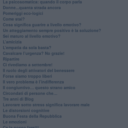
La psicosomatica: quando il corpo parla
Donne...quanta strada ancora
​Pomeriggi eco-logici
​Come stai?
Cosa significa guarire a livello emotivo?
​Un atteggiamento sempre positivo è la soluzione?
​Sei maturo al livello emotivo?
​L’amicizia
​L’empatia da sola basta?
​Cavalcare l’urgenza? No grazie!
Ripartire
​Ci rivediamo a settembre!
​Il ruolo degli attivatori del benessere
​Forse siamo troppo liberi
​Il vero problema è l’indifferenza
​Il congiuntivo… questo strano amico
​Circondati di persone che…
​Tre anni di Blog
​Lavorare sotto stress significa lavorare male
​Le distorsioni cognitive
​Buona Festa della Repubblica
Le emozioni
​Ce la posso fare!!!