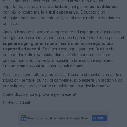
Se l’impegno ad essere come gli altri ci vogliono diventa
importante, si può arrivare a
lottare
ogni giorno
per soddisfare
non più le nostre ma
le altrui aspettative
. E questo è un
atteggiamento molto potente al livello di esaurire le nostre risorse
emotive.
Questo bisogno di andare sempre oltre ed impegnare ogni nostra
energia per essere qualcuno che non ci appartiene, finisce per farci
superare ogni giorno i nostri limiti, che non vengono più
rispettati ed accolti
. Se è vero che ogni tanto non fa altro che
bene andare oltre, va anche riconosciuto quando è il caso o
quando non lo è. E questo lo possiamo fare solo se sappiamo
rimanere sintonizzati sui nostri canali emotivi.
Ascoltarci e ammettere a noi stessi di essere stanchi di una serie di
situazioni, tentare, quindi, di cambiarle, può essere un modo valido
per evitare di farci esaurire completamente al livello emotivo.
Come dico sempre, provare per credere!
Federica Giusti