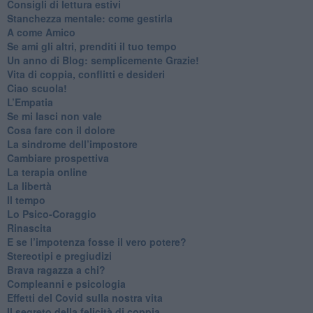
​Consigli di lettura estivi
​Stanchezza mentale: come gestirla
​A come Amico
​Se ami gli altri, prenditi il tuo tempo
​Un anno di Blog: semplicemente Grazie!
​Vita di coppia, conflitti e desideri
​Ciao scuola!
​L’Empatia
​Se mi lasci non vale
Cosa fare con il dolore
​La sindrome dell’impostore
​Cambiare prospettiva
La terapia online
La libertà
​Il tempo
​Lo Psico-Coraggio
Rinascita
​E se l’impotenza fosse il vero potere?
Stereotipi e pregiudizi
​Brava ragazza a chi?
​Compleanni e psicologia
Effetti del Covid sulla nostra vita
Il segreto della felicità di coppia