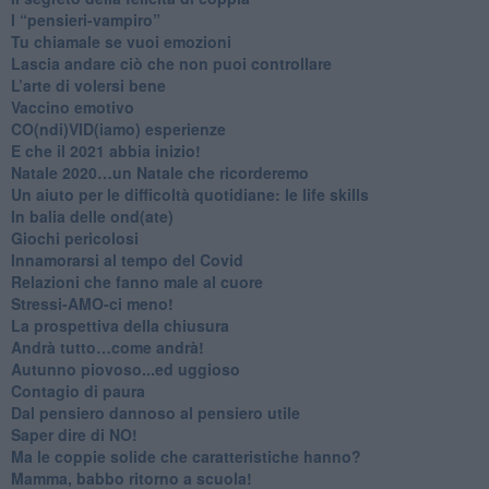
​I “pensieri-vampiro”
​Tu chiamale se vuoi emozioni
​Lascia andare ciò che non puoi controllare
L’arte di volersi bene
​Vaccino emotivo
CO(ndi)VID(iamo) esperienze
​E che il 2021 abbia inizio!
​Natale 2020…un Natale che ricorderemo
Un aiuto per le difficoltà quotidiane: le life skills
​In balia delle ond(ate)
Giochi pericolosi
Innamorarsi al tempo del Covid
​Relazioni che fanno male al cuore
​Stressi-AMO-ci meno!
​La prospettiva della chiusura
​Andrà tutto…come andrà!
Autunno piovoso...ed uggioso
​Contagio di paura
​Dal pensiero dannoso al pensiero utile
​Saper dire di NO!
​Ma le coppie solide che caratteristiche hanno?
​Mamma, babbo ritorno a scuola!