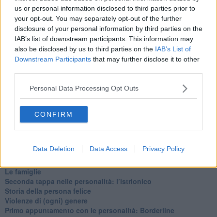
​Cose che ci esauriscono
us or personal information disclosed to third parties prior to
​Vespa che passione!
your opt-out. You may separately opt-out of the further
​Lasciate ai vostri figli il diritto di piangere
disclosure of your personal information by third parties on the
​Parole d’amore regalate al vento
IAB’s list of downstream participants. This information may
​Essere genitori di un adolescente
also be disclosed by us to third parties on the
IAB’s List of
​Saper pazientare
Downstream Participants
that may further disclose it to other
​Giornata del Fiocchetto Lilla
third parties.
​Venerdì emozionalmente sostenibile
Ma ti ascolti?
Personal Data Processing Opt Outs
Contornati di persone che…
Non dare niente per scontato
Che cos’è la dipendenza affettiva?
CONFIRM
Quarta tappa nelle personalità: il narcisista
​Nuovi arrivi!
​Iniziamo l’anno con il piede giusto
Data Deletion
Data Access
Privacy Policy
​Terza tappa nelle personalità: l’antisociale
​Avvicinandoci a Natale 2023
Le famiglie
Seconda tappa nelle personalità: l’istrionico
​Storia della persona felice
Violenze di (ogni) genere
​Primo appuntamento con le personalità: Borderline