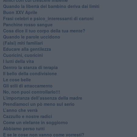
​Quando la libertà del bambino deriva dai limiti
Buon XXV Aprile
​Frasi celebri e psico_interessanti di cartoni
​Panchine rosso sangue
​Cosa dice il tuo corpo della tua mente?
​Quando le parole uccidono
​(Falsi) miti familiari
​Educare alla gentilezza
​Cuoricini, cuoricini
I lutti della vita
​Dentro la stanza di terapia
​Il bello della condivisione
Le cose belle
​Gli stili di attaccamento
No, non puoi controllarlo!!!
​L’importanza dell’assenza della madre
​Prendiamoci un pò meno sul serio
​L’anno che verrà
​Cazzullo e nostre radici
​Come un elefante in soggiorno
​Abbiamo perso tutti
E se le cose non vanno come vorresti?