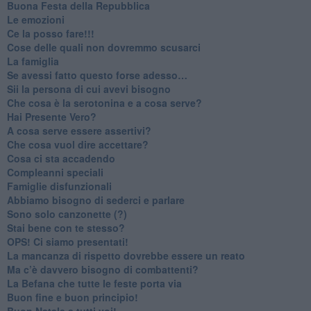
​Buona Festa della Repubblica
Le emozioni
​Ce la posso fare!!!
​Cose delle quali non dovremmo scusarci
​La famiglia
​Se avessi fatto questo forse adesso…
​Sii la persona di cui avevi bisogno
Che cosa è la serotonina e a cosa serve?
​Hai Presente Vero?
A cosa serve essere assertivi?
​Che cosa vuol dire accettare?
​Cosa ci sta accadendo
​Compleanni speciali
​Famiglie disfunzionali
​Abbiamo bisogno di sederci e parlare
Sono solo canzonette (?)
​Stai bene con te stesso?
​OPS! Ci siamo presentati!
​La mancanza di rispetto dovrebbe essere un reato
​Ma c’è davvero bisogno di combattenti?
​La Befana che tutte le feste porta via
Buon fine e buon principio!
​Buon Natale a tutti voi!