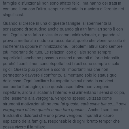
famiglie disfunzionali non sono affatto felici, ma hanno dei tratti in
comune l’una con l’altra, seppur declinate in maniera differente nei
singoli casi.
Quando si cresce in una di queste famiglie, si sperimenta la
sensazione di solitudine anche quando gli altri familiari sono lì con
noi. Ogni sforzo fatto è vissuto come unidirezionale, e quando si
prova a metterci a nudo o a raccontarci, quello che viene raccolto è
indifferenza oppure minimizzazione. I problemi altrui sono sempre
più importanti dei tuoi. Le relazioni con gli altri sono sempre
superficiali, anche se possono esserci momenti di forte intensità,
perché i confini non sono rispettati ed i ruoli sono sempre e solo
rigidi. Questo può portare a scontri importanti ma che non
permettono davvero il confronto, alimentano solo lo status quo
delle cose. Ogni familiare ha aspettative sul modo in cui devi
comportarti ed agire, e se queste aspettative non vengono
rispettate, allora si scatena l’inferno e si alimentano i sensi di colpa,
che, assieme alla vergogna, vengono spesso utilizzati come
strumenti motivazionali:
se non fai questo, sarà colpa tua se...ti devi
vergognare di fare questo o non fare questo
... Anche i sentimenti
frustranti o dolorosi che uno prova vengono imputati al capro
espiatorio della famiglia, responsabile di ogni “brutto tempo” che
possa vivere il familiare.