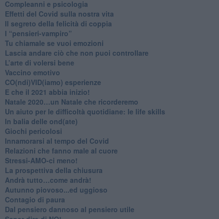
​Compleanni e psicologia
Effetti del Covid sulla nostra vita
Il segreto della felicità di coppia
​I “pensieri-vampiro”
​Tu chiamale se vuoi emozioni
​Lascia andare ciò che non puoi controllare
L’arte di volersi bene
​Vaccino emotivo
CO(ndi)VID(iamo) esperienze
​E che il 2021 abbia inizio!
​Natale 2020…un Natale che ricorderemo
Un aiuto per le difficoltà quotidiane: le life skills
​In balia delle ond(ate)
Giochi pericolosi
Innamorarsi al tempo del Covid
​Relazioni che fanno male al cuore
​Stressi-AMO-ci meno!
​La prospettiva della chiusura
​Andrà tutto…come andrà!
Autunno piovoso...ed uggioso
​Contagio di paura
​Dal pensiero dannoso al pensiero utile
​Saper dire di NO!