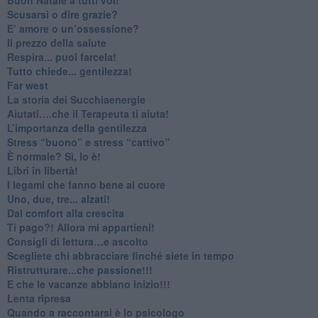
​Scusarsi o dire grazie?
​E’ amore o un’ossessione?
​Il prezzo della salute
​Respira... puoi farcela!
​Tutto chiede... gentilezza!
​Far west
​La storia dei Succhiaenergie
​Aiutati….che il Terapeuta ti aiuta!
​L’importanza della gentilezza
​Stress “buono” e stress “cattivo”
​È normale? Sì, lo è!
​Libri in libertà!
​I legami che fanno bene al cuore
Uno, due, tre... alzati!​
​Dal comfort alla crescita
​Ti pago?! Allora mi appartieni!​
​Consigli di lettura…e ascolto
​Scegliete chi abbracciare finché siete in tempo
​Ristrutturare...che passione!!!
​E che le vacanze abbiano inizio!!!
​Lenta ripresa
​Quando a raccontarsi è lo psicologo