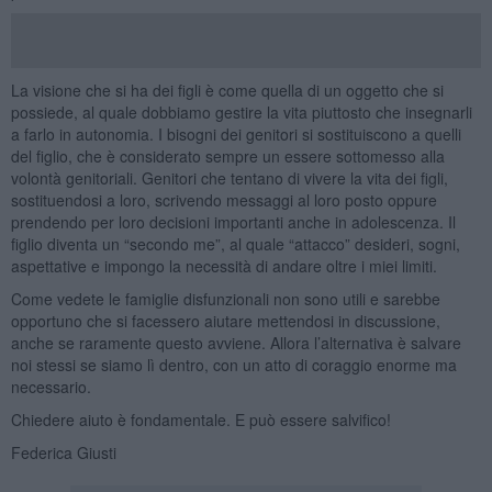
La visione che si ha dei figli è come quella di un oggetto che si
possiede, al quale dobbiamo gestire la vita piuttosto che insegnarli
a farlo in autonomia. I bisogni dei genitori si sostituiscono a quelli
del figlio, che è considerato sempre un essere sottomesso alla
volontà genitoriali. Genitori che tentano di vivere la vita dei figli,
sostituendosi a loro, scrivendo messaggi al loro posto oppure
prendendo per loro decisioni importanti anche in adolescenza. Il
figlio diventa un “secondo me”, al quale “attacco” desideri, sogni,
aspettative e impongo la necessità di andare oltre i miei limiti.
Come vedete le famiglie disfunzionali non sono utili e sarebbe
opportuno che si facessero aiutare mettendosi in discussione,
anche se raramente questo avviene. Allora l’alternativa è salvare
noi stessi se siamo lì dentro, con un atto di coraggio enorme ma
necessario.
Chiedere aiuto è fondamentale. E può essere salvifico!
Federica Giusti