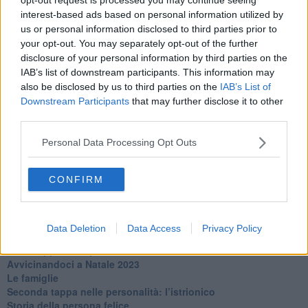
​L’uomo o l’orso?
interest-based ads based on personal information utilized by
Non hanno un amico a teatro​
us or personal information disclosed to third parties prior to
​Tutta una questione di rispetto
​Cose che ci esauriscono
your opt-out. You may separately opt-out of the further
​Vespa che passione!
disclosure of your personal information by third parties on the
​Lasciate ai vostri figli il diritto di piangere
IAB’s list of downstream participants. This information may
​Parole d’amore regalate al vento
also be disclosed by us to third parties on the
IAB’s List of
​Essere genitori di un adolescente
Downstream Participants
that may further disclose it to other
​Saper pazientare
third parties.
​Giornata del Fiocchetto Lilla
​Venerdì emozionalmente sostenibile
Personal Data Processing Opt Outs
Ma ti ascolti?
Contornati di persone che…
CONFIRM
Non dare niente per scontato
Che cos’è la dipendenza affettiva?
Quarta tappa nelle personalità: il narcisista
​Nuovi arrivi!
Data Deletion
Data Access
Privacy Policy
​Iniziamo l’anno con il piede giusto
​Terza tappa nelle personalità: l’antisociale
​Avvicinandoci a Natale 2023
Le famiglie
Seconda tappa nelle personalità: l’istrionico
​Storia della persona felice