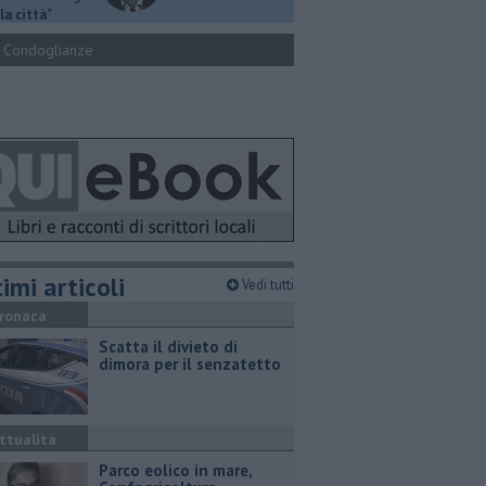
la città"
Condoglianze
imi articoli
Vedi tutti
ronaca
Scatta il divieto di
dimora per il senzatetto
ttualità
Parco eolico in mare,