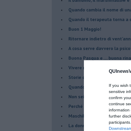
​Quando cambia il nome di u
​Quando il terapeuta torna a 
​Buon 1 Maggio!
Ritornare indietro di vent’ann
​A cosa serve davvero la psic
​Buona Pasqua e … buona rina
​Vivere nell’incertezza
QUInewsVa
​Storie di rinascita: i Take Tha
If you wish 
​Quando la rigidità del tera
sensitive in
​Non sei indietro, stai seguen
confirm you
continue se
​Perché abbiamo bisogno di 
information 
​Maschilismo inconsapevole
further disc
participants
​La donna può scegliere di n
Downstream 