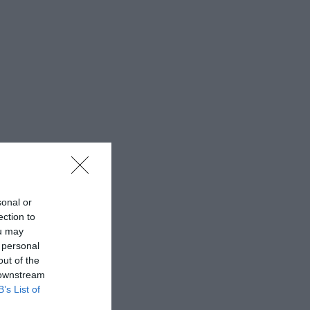
sonal or
ection to
ou may
 personal
out of the
 downstream
B’s List of