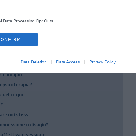
di supereroi?
 psicologia
l Data Processing Opt Outs
ere di dire la loro
to diventa un peso
CONFIRM
li errori?
Data Deletion
Data Access
Privacy Policy
ventano preziose
rle meglio
 psicoterapia?
a del corpo
e?
vare noi stessi
 connessione o disagio?
 affettiva e sessuale