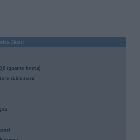
erica Giusti
 QB (quanto basta)
ture sull’umore
egno
lessi
 il tempo