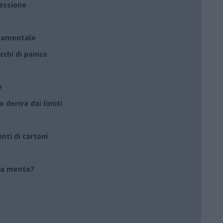
ressione
à
ndamentale
cchi di panico
e
 deriva dai limiti
anti di cartoni
tua mente?