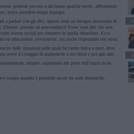
 persone, potreste provare a declinare qualche invito, affermando
 po', senza prendere troppi impegni.
ti a parlare con gli altri, oppure senti un bisogno incessante di
C
ne. Ebbene, provate ad assecondarvi! Forse vuol dire che non
vostre risorse sociali per rimanere in quella situazione. Ecco
tto ed educazione, ovviamente, ma anche rispettando noi stessi.
uscire dalle situazioni nelle quali facciamo fatica a stare, deve
o avere il coraggio di ammetterlo a noi stessi e poi agli altri.
A
è fondamentale, sempre, soprattutto alle porte dell’inizio di un
evi troppo quando è possibile uscire da certe dinamiche.