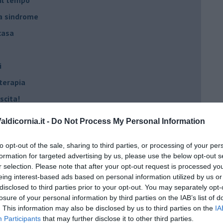
na sindrome
casa
i
oterapia
scita!
ldicornia.it -
Do Not Process My Personal Information
t
to opt-out of the sale, sharing to third parties, or processing of your per
peuta è fondamentale
formation for targeted advertising by us, please use the below opt-out s
do il tuo tempo
r selection. Please note that after your opt-out request is processed y
eing interest-based ads based on personal information utilized by us or
Sanremo?
disclosed to third parties prior to your opt-out. You may separately opt-
losure of your personal information by third parties on the IAB’s list of
. This information may also be disclosed by us to third parties on the
IA
on essere madre!
Participants
that may further disclose it to other third parties.