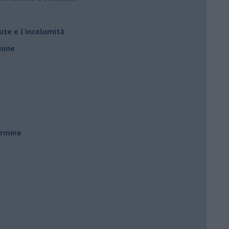
ute e l’incolumità
ione
ermine