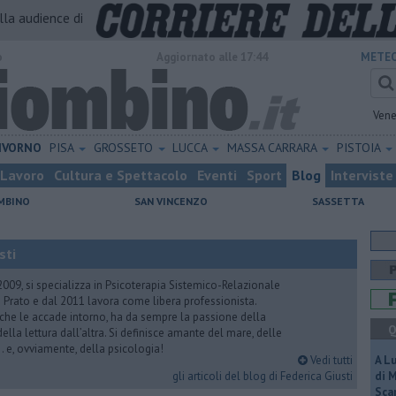
alla audience di
o
Aggiornato alle 17:44
METEO
Vene
IVORNO
PISA
GROSSETO
LUCCA
MASSA CARRARA
PISTOIA
Lavoro
Cultura e Spettacolo
Eventi
Sport
Blog
Interviste
MBINO
SAN VINCENZO
SASSETTA
sti
2009, si specializza in Psicoterapia Sistemico-Relazionale
 Prato e dal 2011 lavora come libera professionista.
 che le accade intorno, ha da sempre la passione della
Q
ella lettura dall’altra. Si definisce amante del mare, delle
 e, ovviamente, della psicologia!
Vedi tutti
A L
gli articoli del blog di Federica Giusti
di 
Scar