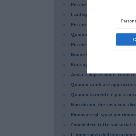
​Perché abbiamo così bisogno 
​I collegamenti tra filosofia e
Persona
​Perché tutti si sentono in dov
​Quando crescere troppo pres
​Perché non impariamo mai dag
​Buone Feste!
​Kintsugi: quando le crepe di
Ansia e depressione: conosce
Quando cambiare approccio in
​Quando la mente è più stanc
Non dormo, che cosa vuol dir
​Rinnovare gli spazi per rinno
​Condividere tutto sui social:
​L’importanza dell’educazione