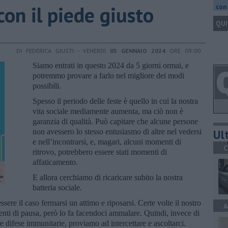
con il piede giusto
con 
QUI
DI FEDERICA GIUSTI - VENERDÌ
05 GENNAIO 2024
ORE 09:00
Siamo entrati in questo 2024 da 5 giorni ormai, e
potremmo provare a farlo nel migliore dei modi
possibili.
Spesso il periodo delle feste è quello in cui la nostra
vita sociale mediamente aumenta, ma ciò non è
garanzia di qualità. Può capitare che alcune persone
Ult
non avessero lo stesso entusiasmo di altre nel vedersi
e nell’incontrarsi, e, magari, alcuni momenti di
C
ritrovo, potrebbero essere stati momenti di
affaticamento.
E allora cerchiamo di ricaricare subito la nostra
batteria sociale.
ssere il caso fermarsi un attimo e riposarsi. Certe volte il nostro
A
enti di pausa, però lo fa facendoci ammalare. Quindi, invece di
e difese immunitarie, proviamo ad intercettare e ascoltarci.