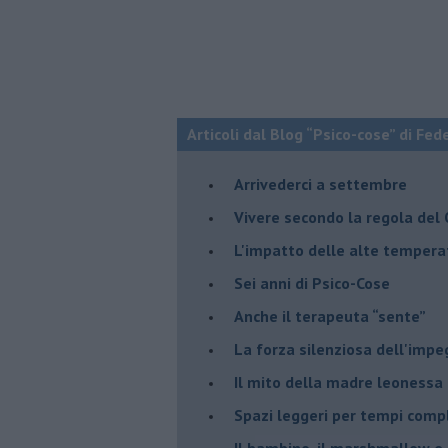
Articoli dal Blog “Psico-cose” di Fed
​Arrivederci a settembre
​Vivere secondo la regola del
​L'impatto delle alte tempera
Sei anni di Psico-Cose
​Anche il terapeuta “sente”
​La forza silenziosa dell'imp
​Il mito della madre leonessa
Spazi leggeri per tempi comp
Il bambino, il marshmallow e