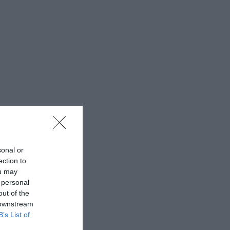
sonal or
ection to
ou may
 personal
out of the
 downstream
B’s List of