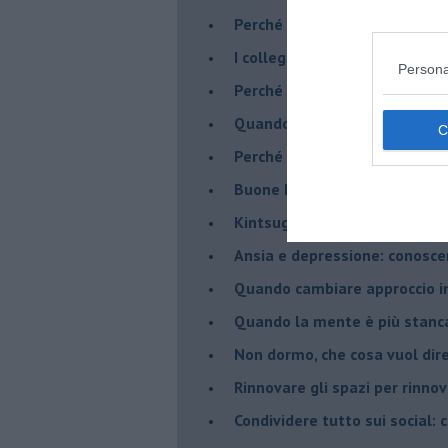
​Perché abbiamo così bisogno 
​I collegamenti tra filosofia e
Persona
​Perché tutti si sentono in dov
​Quando crescere troppo pres
​Perché non impariamo mai dag
​Buone Feste!
​Kintsugi: quando le crepe di
Ansia e depressione: conosce
Quando cambiare approccio in
​Quando la mente è più stanc
Non dormo, che cosa vuol dir
​Rinnovare gli spazi per rinno
​Condividere tutto sui social: