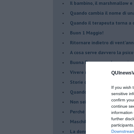
Il bambino, il marshmallow e
​Quando cambia il nome di u
​Quando il terapeuta torna a 
​Buon 1 Maggio!
Ritornare indietro di vent’ann
​A cosa serve davvero la psic
​Buona Pasqua e … buona rina
​Vivere nell’incertezza
QUInewsVa
​Storie di rinascita: i Take Tha
If you wish 
​Quando la rigidità del tera
sensitive in
confirm you
​Non sei indietro, stai seguen
continue se
​Perché abbiamo bisogno di 
information 
further disc
​Maschilismo inconsapevole
participants
​La donna può scegliere di n
Downstream 