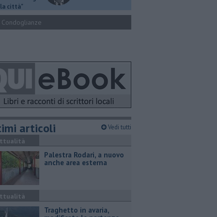
la città"
Condoglianze
imi articoli
Vedi tutti
ttualità
Palestra Rodari, a nuovo
anche area esterna
ttualità
Traghetto in avaria,