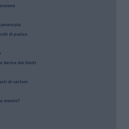
ressione
à
ndamentale
cchi di panico
e
 deriva dai limiti
anti di cartoni
tua mente?