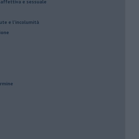
 affettiva e sessuale
ute e l’incolumità
ione
ermine