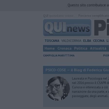
Questo sito contribuisce 
QUI
quotidiano online.
Percorso semplificat
TOSCANA
VALDICORNIA
ELBA
CECINA
L
Home
Cronaca
Politica
Attualità
CAMPIGLIA MARITTIMA
PIO
PSICO-COSE — il Blog di Federica Giu
Laureata in Psicologia nel 
nel 2016 presso il CSAPR di
Curiosa e interessata a ciò
narrazione da una parte, e d
passeggiate, degli animali…