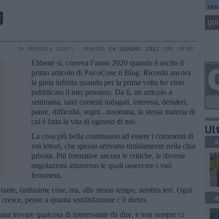
g
con 
QUI
DI FEDERICA GIUSTI - VENERDÌ
24 GIUGNO 2022
ORE 08:00
Ebbene sì, correva l’anno 2020 quando è uscito il
primo articolo di PsicoCose il Blog. Ricordo ancora
la gioia infinita quando per la prima volta ho visto
pubblicato il mio pensiero. Da lì, un articolo a
settimana, tanti contesti indagati, interessi, desideri,
paure, difficoltà, sogni...insomma, la stessa materia di
cui è fatta la vita di ognuno di noi.
Ult
La cosa più bella continuano ad essere i commenti di
A
voi lettori, che spesso arrivano timidamente nella chat
privata. Più formative ancora le critiche, le diverse
angolazioni attraverso le quali osservare i vari
fenomeni.
tante, tantissime cose, ma, allo stesso tempo, sembra ieri. Ogni
A
e cresce, penso a quanta soddisfazione c’è dietro.
na trovare qualcosa di interessante da dire, e non sempre ci