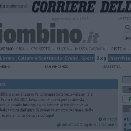
alla audience di
o
Aggiornato alle 19:15
METEO
Gio
IVORNO
PISA
GROSSETO
LUCCA
MASSA CARRARA
PISTOIA
Lavoro
Cultura e Spettacolo
Eventi
Sport
Blog
Interviste
MBINO
SAN VINCENZO
SASSETTA
sti
2009, si specializza in Psicoterapia Sistemico-Relazionale
 Prato e dal 2011 lavora come libera professionista.
 che le accade intorno, ha da sempre la passione della
Q
ella lettura dall’altra. Si definisce amante del mare, delle
 e, ovviamente, della psicologia!
Vedi tutti
A L
gli articoli del blog di Federica Giusti
di 
Scar