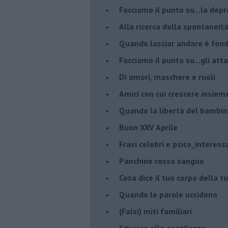
Facciamo il punto su...la dep
​Alla ricerca della spontaneit
​Quando lasciar andare è fo
Facciamo il punto su...gli atta
Di amori, maschere e ruoli
​Amici con cui crescere insiem
​Quando la libertà del bambino
Buon XXV Aprile
​Frasi celebri e psico_interess
​Panchine rosso sangue
​Cosa dice il tuo corpo della 
​Quando le parole uccidono
​(Falsi) miti familiari
​Educare alla gentilezza