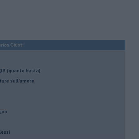
erica Giusti
 QB (quanto basta)
ture sull’umore
egno
lessi