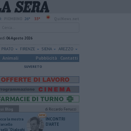
26°
35°
:
PIOMBINO
QuiNews.net
vedì
06 Agosto 2026
PRATO
FIRENZE
SIENA
AREZZO
Animali
Pubblicità
Contatti
SUVERETO
ui Blog
di Riccardo Ferrucci
INCONTRI
ucca la mostra
D'ARTE
Marcello
selli “Dialoghi