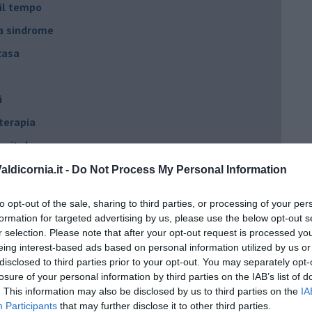
 il tempo
na sindrome
casa
i
oterapia
scita!
ldicornia.it -
Do Not Process My Personal Information
t
to opt-out of the sale, sharing to third parties, or processing of your per
peuta è fondamentale
formation for targeted advertising by us, please use the below opt-out s
r selection. Please note that after your opt-out request is processed y
do il tuo tempo
eing interest-based ads based on personal information utilized by us or
Sanremo?
disclosed to third parties prior to your opt-out. You may separately opt-
losure of your personal information by third parties on the IAB’s list of
. This information may also be disclosed by us to third parties on the
IA
on essere madre!
Participants
that may further disclose it to other third parties.