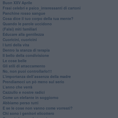
Buon XXV Aprile
​Frasi celebri e psico_interessanti di cartoni
​Panchine rosso sangue
​Cosa dice il tuo corpo della tua mente?
​Quando le parole uccidono
​(Falsi) miti familiari
​Educare alla gentilezza
​Cuoricini, cuoricini
I lutti della vita
​Dentro la stanza di terapia
​Il bello della condivisione
Le cose belle
​Gli stili di attaccamento
No, non puoi controllarlo!!!
​L’importanza dell’assenza della madre
​Prendiamoci un pò meno sul serio
​L’anno che verrà
​Cazzullo e nostre radici
​Come un elefante in soggiorno
​Abbiamo perso tutti
E se le cose non vanno come vorresti?
​Chi sono i genitori elicottero