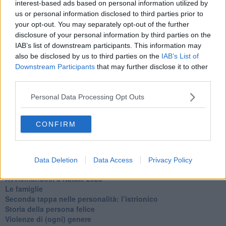
interest-based ads based on personal information utilized by
​Tutta una questione di rispetto
us or personal information disclosed to third parties prior to
​Cose che ci esauriscono
your opt-out. You may separately opt-out of the further
​Vespa che passione!
disclosure of your personal information by third parties on the
​Lasciate ai vostri figli il diritto di piangere
IAB’s list of downstream participants. This information may
​Parole d’amore regalate al vento
also be disclosed by us to third parties on the
IAB’s List of
​Essere genitori di un adolescente
Downstream Participants
that may further disclose it to other
​Saper pazientare
​Giornata del Fiocchetto Lilla
third parties.
​Venerdì emozionalmente sostenibile
Ma ti ascolti?
Personal Data Processing Opt Outs
Contornati di persone che…
Non dare niente per scontato
CONFIRM
Che cos’è la dipendenza affettiva?
Quarta tappa nelle personalità: il narcisista
​Nuovi arrivi!
​Iniziamo l’anno con il piede giusto
Data Deletion
Data Access
Privacy Policy
​Terza tappa nelle personalità: l’antisociale
​Avvicinandoci a Natale 2023
Le famiglie
Seconda tappa nelle personalità: l’istrionico
​Storia della persona felice
Violenze di (ogni) genere