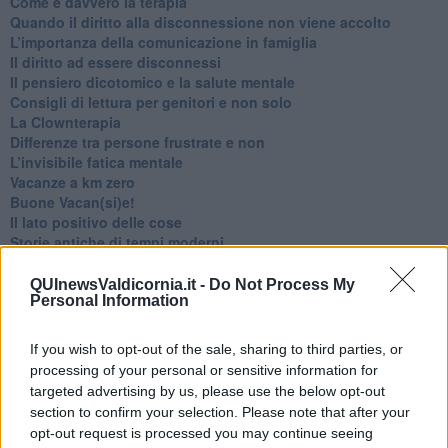
Come è davvero la terapia
Quando il diritto alla disconnessione non viene accolto
​L’importanza della comunicazione in famiglia
​Il diritto ad essere disconnessi
​Il pensiero dicotomico e la salute mentale
​Consigli di lettura per genitori e non solo
​La Clownterapia
​Differenze tra persone frustrate e non
L’invisibile fatica mentale
Vacanze a km zero
​Buone Vacan(si)e!
​Il lato positivo delle cose
​Storie antiche di tempi moderni
​Quello che alle mamme non dicono
Adultescenza
QUInewsValdicornia.it -
Do Not Process My
Personal Information
Homo imbecillis
​4 anni di Blog
Quando il silenzio è aggressivo
If you wish to opt-out of the sale, sharing to third parties, or
​Il passato, questo conosciuto!
processing of your personal or sensitive information for
​Clima ballerino e sbalzi d’umore
targeted advertising by us, please use the below opt-out
La maternità
section to confirm your selection. Please note that after your
​L’uomo o l’orso?
opt-out request is processed you may continue seeing
Non hanno un amico a teatro​