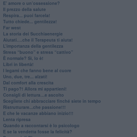
​E’ amore o un’ossessione?
​Il prezzo della salute
​Respira... puoi farcela!
​Tutto chiede... gentilezza!
​Far west
​La storia dei Succhiaenergie
​Aiutati….che il Terapeuta ti aiuta!
​L’importanza della gentilezza
​Stress “buono” e stress “cattivo”
​È normale? Sì, lo è!
​Libri in libertà!
​I legami che fanno bene al cuore
Uno, due, tre... alzati!​
​Dal comfort alla crescita
​Ti pago?! Allora mi appartieni!​
​Consigli di lettura…e ascolto
​Scegliete chi abbracciare finché siete in tempo
​Ristrutturare...che passione!!!
​E che le vacanze abbiano inizio!!!
​Lenta ripresa
​Quando a raccontarsi è lo psicologo
​E se la vendetta fosse la felicità?