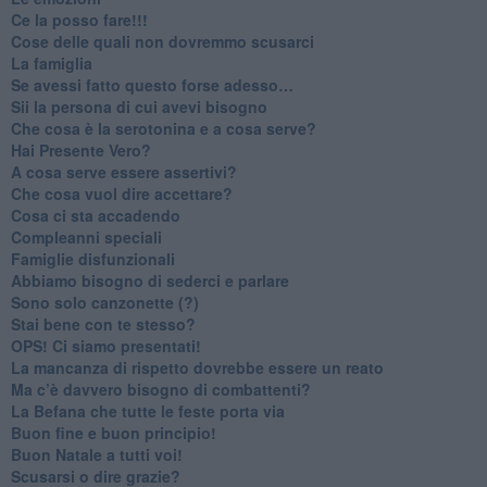
​Ce la posso fare!!!
​Cose delle quali non dovremmo scusarci
​La famiglia
​Se avessi fatto questo forse adesso…
​Sii la persona di cui avevi bisogno
Che cosa è la serotonina e a cosa serve?
​Hai Presente Vero?
A cosa serve essere assertivi?
​Che cosa vuol dire accettare?
​Cosa ci sta accadendo
​Compleanni speciali
​Famiglie disfunzionali
​Abbiamo bisogno di sederci e parlare
Sono solo canzonette (?)
​Stai bene con te stesso?
​OPS! Ci siamo presentati!
​La mancanza di rispetto dovrebbe essere un reato
​Ma c’è davvero bisogno di combattenti?
​La Befana che tutte le feste porta via
Buon fine e buon principio!
​Buon Natale a tutti voi!
​Scusarsi o dire grazie?