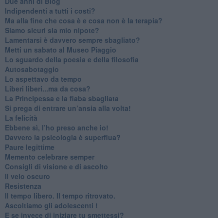
​Due anni di Blog
​Indipendenti a tutti i costi?
​Ma alla fine che cosa è e cosa non è la terapia?
​Siamo sicuri sia mio nipote?
​Lamentarsi è davvero sempre sbagliato?
​Metti un sabato al Museo Piaggio
​Lo sguardo della poesia e della filosofia
Autosabotaggio
​Lo aspettavo da tempo
​Liberi liberi...ma da cosa?
​La Principessa e la fiaba sbagliata
Si prega di entrare un’ansia alla volta!
​La felicità
​Ebbene sì, l’ho preso anche io!
​Davvero la psicologia è superflua?
Paure legittime
​Memento celebrare semper
​Consigli di visione e di ascolto
​Il velo oscuro
Resistenza
​Il tempo libero. Il tempo ritrovato.
Ascoltiamo gli adolescenti !
​E se invece di iniziare tu smettessi?