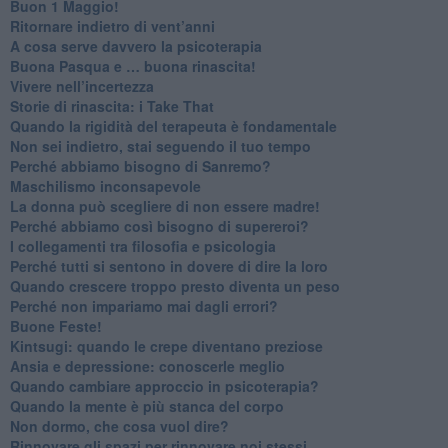
​Buon 1 Maggio!
Ritornare indietro di vent’anni
​A cosa serve davvero la psicoterapia
​Buona Pasqua e … buona rinascita!
​Vivere nell’incertezza
​Storie di rinascita: i Take That
​Quando la rigidità del terapeuta è fondamentale
​Non sei indietro, stai seguendo il tuo tempo
​Perché abbiamo bisogno di Sanremo?
​Maschilismo inconsapevole
​La donna può scegliere di non essere madre!
​Perché abbiamo così bisogno di supereroi?
​I collegamenti tra filosofia e psicologia
​Perché tutti si sentono in dovere di dire la loro
​Quando crescere troppo presto diventa un peso
​Perché non impariamo mai dagli errori?
​Buone Feste!
​Kintsugi: quando le crepe diventano preziose
Ansia e depressione: conoscerle meglio
Quando cambiare approccio in psicoterapia?
​Quando la mente è più stanca del corpo
Non dormo, che cosa vuol dire?
​Rinnovare gli spazi per rinnovare noi stessi