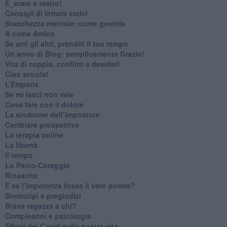
​E_state a teatro!
​Consigli di lettura estivi
​Stanchezza mentale: come gestirla
​A come Amico
​Se ami gli altri, prenditi il tuo tempo
​Un anno di Blog: semplicemente Grazie!
​Vita di coppia, conflitti e desideri
​Ciao scuola!
​L’Empatia
​Se mi lasci non vale
Cosa fare con il dolore
​La sindrome dell’impostore
​Cambiare prospettiva
La terapia online
La libertà
​Il tempo
​Lo Psico-Coraggio
Rinascita
​E se l’impotenza fosse il vero potere?
Stereotipi e pregiudizi
​Brava ragazza a chi?
​Compleanni e psicologia
Effetti del Covid sulla nostra vita