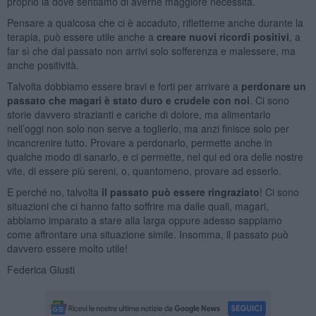
proprio là dove sentiamo di averne maggiore necessità.
Pensare a qualcosa che ci è accaduto, rifletterne anche durante la
terapia, può essere utile anche a
creare nuovi ricordi positivi
, a
far sì che dal passato non arrivi solo sofferenza e malessere, ma
anche positività.
Talvolta dobbiamo essere bravi e forti per arrivare a
perdonare un
passato che magari è stato duro e crudele con noi
. Ci sono
storie davvero strazianti e cariche di dolore, ma alimentarlo
nell’oggi non solo non serve a toglierlo, ma anzi finisce solo per
incancrenire tutto. Provare a perdonarlo, permette anche in
qualche modo di sanarlo, e ci permette, nel qui ed ora delle nostre
vite, di essere più sereni, o, quantomeno, provare ad esserlo.
E perché no, talvolta
il passato può essere ringraziato
! Ci sono
situazioni che ci hanno fatto soffrire ma dalle quali, magari,
abbiamo imparato a stare alla larga oppure adesso sappiamo
come affrontare una situazione simile. Insomma, il passato può
davvero essere molto utile!
Federica Giusti