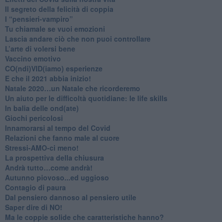
Il segreto della felicità di coppia
​I “pensieri-vampiro”
​Tu chiamale se vuoi emozioni
​Lascia andare ciò che non puoi controllare
L’arte di volersi bene
​Vaccino emotivo
CO(ndi)VID(iamo) esperienze
​E che il 2021 abbia inizio!
​Natale 2020…un Natale che ricorderemo
Un aiuto per le difficoltà quotidiane: le life skills
​In balia delle ond(ate)
Giochi pericolosi
Innamorarsi al tempo del Covid
​Relazioni che fanno male al cuore
​Stressi-AMO-ci meno!
​La prospettiva della chiusura
​Andrà tutto…come andrà!
Autunno piovoso...ed uggioso
​Contagio di paura
​Dal pensiero dannoso al pensiero utile
​Saper dire di NO!
​Ma le coppie solide che caratteristiche hanno?