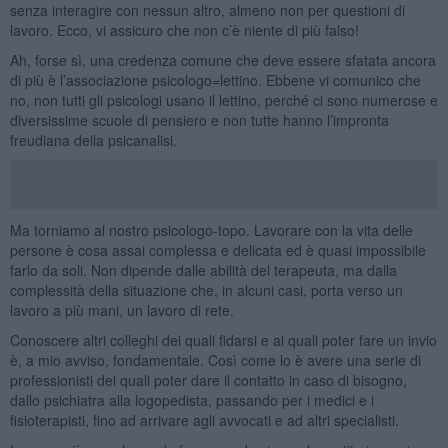
senza interagire con nessun altro, almeno non per questioni di
lavoro. Ecco, vi assicuro che non c’è niente di più falso!
Ah, forse sì, una credenza comune che deve essere sfatata ancora
di più è l’associazione psicologo=lettino. Ebbene vi comunico che
no, non tutti gli psicologi usano il lettino, perché ci sono numerose e
diversissime scuole di pensiero e non tutte hanno l’impronta
freudiana della psicanalisi.
Ma torniamo al nostro psicologo-topo. Lavorare con la vita delle
persone è cosa assai complessa e delicata ed è quasi impossibile
farlo da soli. Non dipende dalle abilità del terapeuta, ma dalla
complessità della situazione che, in alcuni casi, porta verso un
lavoro a più mani, un lavoro di rete.
Conoscere altri colleghi dei quali fidarsi e ai quali poter fare un invio
è, a mio avviso, fondamentale. Così come lo è avere una serie di
professionisti dei quali poter dare il contatto in caso di bisogno,
dallo psichiatra alla logopedista, passando per i medici e i
fisioterapisti, fino ad arrivare agli avvocati e ad altri specialisti.