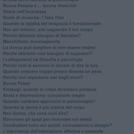
​Buona Pasqua e … buona rinascita!
​Vivere nell’incertezza
​Storie di rinascita: i Take That
​Quando la rigidità del terapeuta è fondamentale
​Non sei indietro, stai seguendo il tuo tempo
​Perché abbiamo bisogno di Sanremo?
​Maschilismo inconsapevole
​La donna può scegliere di non essere madre!
​Perché abbiamo così bisogno di supereroi?
​I collegamenti tra filosofia e psicologia
​Perché tutti si sentono in dovere di dire la loro
​Quando crescere troppo presto diventa un peso
​Perché non impariamo mai dagli errori?
​Buone Feste!
​Kintsugi: quando le crepe diventano preziose
Ansia e depressione: conoscerle meglio
Quando cambiare approccio in psicoterapia?
​Quando la mente è più stanca del corpo
Non dormo, che cosa vuol dire?
​Rinnovare gli spazi per rinnovare noi stessi
​Condividere tutto sui social: connessione o disagio?
​L’importanza dell’educazione affettiva e sessuale