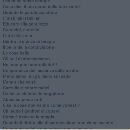
​Panchine rosso sangue
​Cosa dice il tuo corpo della tua mente?
​Quando le parole uccidono
​(Falsi) miti familiari
​Educare alla gentilezza
​Cuoricini, cuoricini
I lutti della vita
​Dentro la stanza di terapia
​Il bello della condivisione
Le cose belle
​Gli stili di attaccamento
No, non puoi controllarlo!!!
​L’importanza dell’assenza della madre
​Prendiamoci un pò meno sul serio
​L’anno che verrà
​Cazzullo e nostre radici
​Come un elefante in soggiorno
​Abbiamo perso tutti
E se le cose non vanno come vorresti?
​Chi sono i genitori elicottero
Come è davvero la terapia
Quando il diritto alla disconnessione non viene accolto
​L’importanza della comunicazione in famiglia