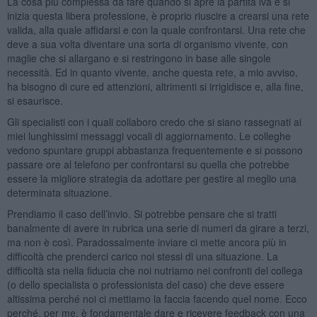
La cosa più complessa da fare quando si apre la partita iva e si
inizia questa libera professione, è proprio riuscire a crearsi una rete
valida, alla quale affidarsi e con la quale confrontarsi. Una rete che
deve a sua volta diventare una sorta di organismo vivente, con
maglie che si allargano e si restringono in base alle singole
necessità. Ed in quanto vivente, anche questa rete, a mio avviso,
ha bisogno di cure ed attenzioni, altrimenti si irrigidisce e, alla fine,
si esaurisce.
Gli specialisti con i quali collaboro credo che si siano rassegnati ai
miei lunghissimi messaggi vocali di aggiornamento. Le colleghe
vedono spuntare gruppi abbastanza frequentemente e si possono
passare ore al telefono per confrontarsi su quella che potrebbe
essere la migliore strategia da adottare per gestire al meglio una
determinata situazione.
Prendiamo il caso dell’invio. Si potrebbe pensare che si tratti
banalmente di avere in rubrica una serie di numeri da girare a terzi,
ma non è così. Paradossalmente inviare ci mette ancora più in
difficoltà che prenderci carico noi stessi di una situazione. La
difficoltà sta nella fiducia che noi nutriamo nei confronti del collega
(o dello specialista o professionista del caso) che deve essere
altissima perché noi ci mettiamo la faccia facendo quel nome. Ecco
perché, per me, è fondamentale dare e ricevere feedback con una