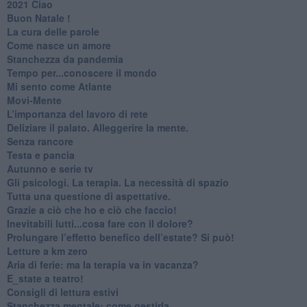
2021 Ciao
Buon Natale !
​La cura delle parole
​Come nasce un amore
Stanchezza da pandemia
​Tempo per...conoscere il mondo
​Mi sento come Atlante
​Movi-Mente
​L’importanza del lavoro di rete
​Deliziare il palato. Alleggerire la mente.
​Senza rancore
​Testa e pancia
​Autunno e serie tv
​Gli psicologi. La terapia. La necessità di spazio
​Tutta una questione di aspettative.
​Grazie a ciò che ho e ciò che faccio!
​Inevitabili lutti...cosa fare con il dolore?
Prolungare l’effetto benefico dell’estate? Si può!
​Letture a km zero
​Aria di ferie: ma la terapia va in vacanza?
​E_state a teatro!
​Consigli di lettura estivi
​Stanchezza mentale: come gestirla