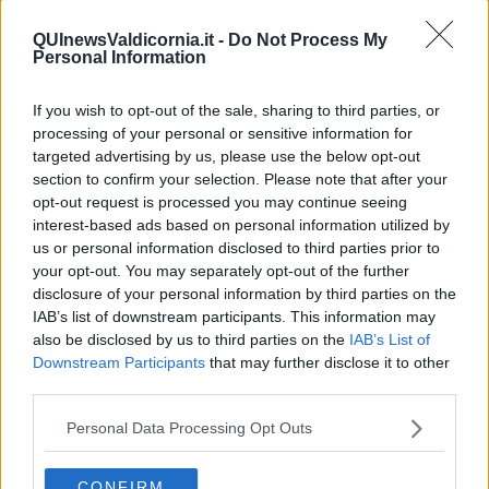
​Il diritto ad essere disconnessi
​Il pensiero dicotomico e la salute mentale
QUInewsValdicornia.it -
Do Not Process My
Personal Information
​Consigli di lettura per genitori e non solo
​La Clownterapia
​Differenze tra persone frustrate e non
If you wish to opt-out of the sale, sharing to third parties, or
L’invisibile fatica mentale
processing of your personal or sensitive information for
Vacanze a km zero
targeted advertising by us, please use the below opt-out
​Buone Vacan(si)e!
section to confirm your selection. Please note that after your
​Il lato positivo delle cose
opt-out request is processed you may continue seeing
​Storie antiche di tempi moderni
interest-based ads based on personal information utilized by
​Quello che alle mamme non dicono
us or personal information disclosed to third parties prior to
Adultescenza
your opt-out. You may separately opt-out of the further
Homo imbecillis
disclosure of your personal information by third parties on the
​4 anni di Blog
IAB’s list of downstream participants. This information may
Quando il silenzio è aggressivo
also be disclosed by us to third parties on the
IAB’s List of
​Il passato, questo conosciuto!
Downstream Participants
that may further disclose it to other
​Clima ballerino e sbalzi d’umore
La maternità
third parties.
​L’uomo o l’orso?
Non hanno un amico a teatro​
Personal Data Processing Opt Outs
​Tutta una questione di rispetto
​Cose che ci esauriscono
CONFIRM