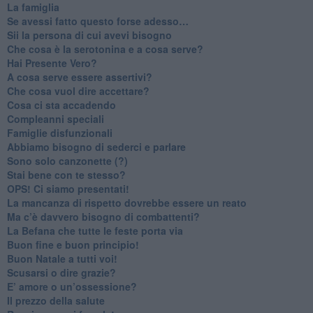
​La famiglia
​Se avessi fatto questo forse adesso…
​Sii la persona di cui avevi bisogno
Che cosa è la serotonina e a cosa serve?
​Hai Presente Vero?
A cosa serve essere assertivi?
​Che cosa vuol dire accettare?
​Cosa ci sta accadendo
​Compleanni speciali
​Famiglie disfunzionali
​Abbiamo bisogno di sederci e parlare
Sono solo canzonette (?)
​Stai bene con te stesso?
​OPS! Ci siamo presentati!
​La mancanza di rispetto dovrebbe essere un reato
​Ma c’è davvero bisogno di combattenti?
​La Befana che tutte le feste porta via
Buon fine e buon principio!
​Buon Natale a tutti voi!
​Scusarsi o dire grazie?
​E’ amore o un’ossessione?
​Il prezzo della salute