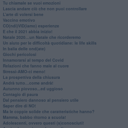
​Tu chiamale se vuoi emozioni
​Lascia andare ciò che non puoi controllare
L’arte di volersi bene
​Vaccino emotivo
CO(ndi)VID(iamo) esperienze
​E che il 2021 abbia inizio!
​Natale 2020…un Natale che ricorderemo
Un aiuto per le difficoltà quotidiane: le life skills
​In balia delle ond(ate)
Giochi pericolosi
Innamorarsi al tempo del Covid
​Relazioni che fanno male al cuore
​Stressi-AMO-ci meno!
​La prospettiva della chiusura
​Andrà tutto…come andrà!
Autunno piovoso...ed uggioso
​Contagio di paura
​Dal pensiero dannoso al pensiero utile
​Saper dire di NO!
​Ma le coppie solide che caratteristiche hanno?
​Mamma, babbo ritorno a scuola!
Adolescenti, ovvero questi (s)conosciuti!