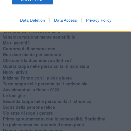
​Vespa che passione!
​Lasciate ai vostri figli il diritto di piangere
​Parole d’amore regalate al vento
​Essere genitori di un adolescente
Data Deletion
Data Access
Privacy Policy
​Saper pazientare
​Giornata del Fiocchetto Lilla
​Venerdì emozionalmente sostenibile
Ma ti ascolti?
Contornati di persone che…
Non dare niente per scontato
Che cos’è la dipendenza affettiva?
Quarta tappa nelle personalità: il narcisista
​Nuovi arrivi!
​Iniziamo l’anno con il piede giusto
​Terza tappa nelle personalità: l’antisociale
​Avvicinandoci a Natale 2023
Le famiglie
Seconda tappa nelle personalità: l’istrionico
​Storia della persona felice
Violenze di (ogni) genere
​Primo appuntamento con le personalità: Borderline
La psicosomatica: quando il corpo parla
Donne...quanta strada ancora