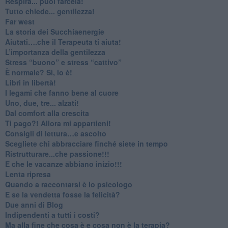
​Respira... puoi farcela!
​Tutto chiede... gentilezza!
​Far west
​La storia dei Succhiaenergie
​Aiutati….che il Terapeuta ti aiuta!
​L’importanza della gentilezza
​Stress “buono” e stress “cattivo”
​È normale? Sì, lo è!
​Libri in libertà!
​I legami che fanno bene al cuore
Uno, due, tre... alzati!​
​Dal comfort alla crescita
​Ti pago?! Allora mi appartieni!​
​Consigli di lettura…e ascolto
​Scegliete chi abbracciare finché siete in tempo
​Ristrutturare...che passione!!!
​E che le vacanze abbiano inizio!!!
​Lenta ripresa
​Quando a raccontarsi è lo psicologo
​E se la vendetta fosse la felicità?
​Due anni di Blog
​Indipendenti a tutti i costi?
​Ma alla fine che cosa è e cosa non è la terapia?