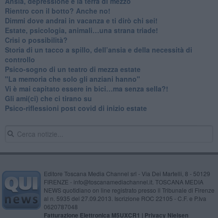
Ansia, depressione e la terra di mezzo
​Rientro con il botto? Anche no!
Dimmi dove andrai in vacanza e ti dirò chi sei!
​Estate, psicologia, animali…una strana triade!
​Crisi o possibilità?
​Storia di un tacco a spillo, dell’ansia e della necessità di
controllo
​Psico-sogno di un teatro di mezza estate
"La memoria che solo gli anziani hanno"
​Vi è mai capitato essere in bici…ma senza sella?!
​Gli ami(ci) che ci tirano su
Psico-riflessioni post covid di inizio estate
Editore Toscana Media Channel srl - Via Dei Martelli, 8 - 50129
FIRENZE - info@toscanamediachannel.it. TOSCANA MEDIA
NEWS quotidiano on line registrato presso il Tribunale di Firenze
al n. 5935 del 27.09.2013. Iscrizione ROC 22105 - C.F. e P.Iva
0620787048
Fatturazione Elettronica M5UXCR1 |
Privacy Nielsen