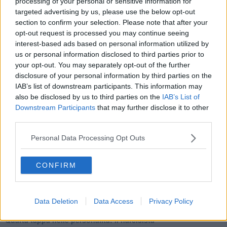
processing of your personal or sensitive information for
Homo imbecillis
targeted advertising by us, please use the below opt-out
​4 anni di Blog
section to confirm your selection. Please note that after your
Quando il silenzio è aggressivo
opt-out request is processed you may continue seeing
​Il passato, questo conosciuto!
interest-based ads based on personal information utilized by
​Clima ballerino e sbalzi d’umore
us or personal information disclosed to third parties prior to
La maternità
your opt-out. You may separately opt-out of the further
​L’uomo o l’orso?
disclosure of your personal information by third parties on the
Non hanno un amico a teatro​
IAB’s list of downstream participants. This information may
​Tutta una questione di rispetto
also be disclosed by us to third parties on the
IAB’s List of
​Cose che ci esauriscono
Downstream Participants
that may further disclose it to other
​Vespa che passione!
​Lasciate ai vostri figli il diritto di piangere
third parties.
​Parole d’amore regalate al vento
​Essere genitori di un adolescente
Personal Data Processing Opt Outs
​Saper pazientare
​Giornata del Fiocchetto Lilla
CONFIRM
​Venerdì emozionalmente sostenibile
Ma ti ascolti?
Contornati di persone che…
Non dare niente per scontato
Data Deletion
Data Access
Privacy Policy
Che cos’è la dipendenza affettiva?
Quarta tappa nelle personalità: il narcisista