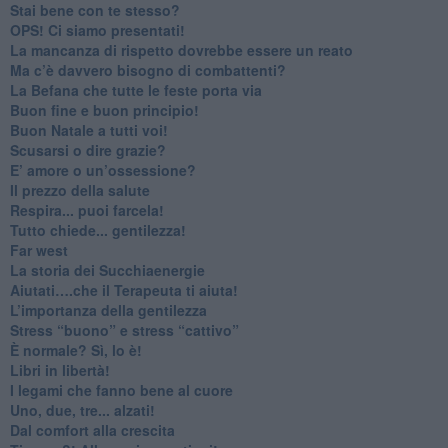
​Stai bene con te stesso?
​OPS! Ci siamo presentati!
​La mancanza di rispetto dovrebbe essere un reato
​Ma c’è davvero bisogno di combattenti?
​La Befana che tutte le feste porta via
Buon fine e buon principio!
​Buon Natale a tutti voi!
​Scusarsi o dire grazie?
​E’ amore o un’ossessione?
​Il prezzo della salute
​Respira... puoi farcela!
​Tutto chiede... gentilezza!
​Far west
​La storia dei Succhiaenergie
​Aiutati….che il Terapeuta ti aiuta!
​L’importanza della gentilezza
​Stress “buono” e stress “cattivo”
​È normale? Sì, lo è!
​Libri in libertà!
​I legami che fanno bene al cuore
Uno, due, tre... alzati!​
​Dal comfort alla crescita