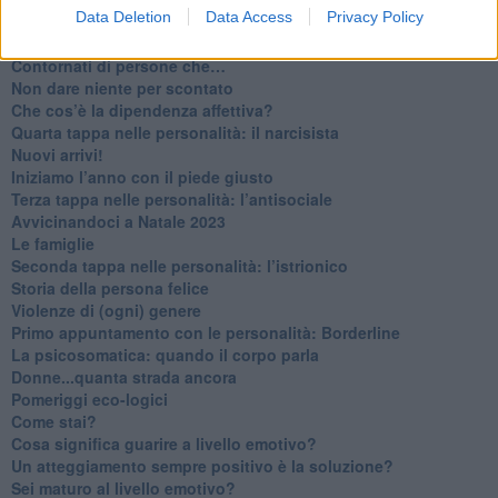
Data Deletion
Data Access
Privacy Policy
​Venerdì emozionalmente sostenibile
Ma ti ascolti?
Contornati di persone che…
Non dare niente per scontato
Che cos’è la dipendenza affettiva?
Quarta tappa nelle personalità: il narcisista
​Nuovi arrivi!
​Iniziamo l’anno con il piede giusto
​Terza tappa nelle personalità: l’antisociale
​Avvicinandoci a Natale 2023
Le famiglie
Seconda tappa nelle personalità: l’istrionico
​Storia della persona felice
Violenze di (ogni) genere
​Primo appuntamento con le personalità: Borderline
La psicosomatica: quando il corpo parla
Donne...quanta strada ancora
​Pomeriggi eco-logici
​Come stai?
Cosa significa guarire a livello emotivo?
​Un atteggiamento sempre positivo è la soluzione?
​Sei maturo al livello emotivo?