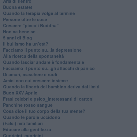
Aria di rientro
Buona estate!
​Quando la terapia volge al termine
​Persone oltre le cose
​Crescere “piccoli Buddha”
Non va bene se…
​5 anni di Blog
​Il bullismo ha un’età?
Facciamo il punto su...la depressione
​Alla ricerca della spontaneità
​Quando lasciar andare è fondamentale
Facciamo il punto su...gli attacchi di panico
Di amori, maschere e ruoli
​Amici con cui crescere insieme
​Quando la libertà del bambino deriva dai limiti
Buon XXV Aprile
​Frasi celebri e psico_interessanti di cartoni
​Panchine rosso sangue
​Cosa dice il tuo corpo della tua mente?
​Quando le parole uccidono
​(Falsi) miti familiari
​Educare alla gentilezza
​Cuoricini, cuoricini