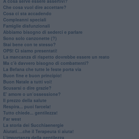
A cosa serve essere assertivi?
​Che cosa vuol dire accettare?
​Cosa ci sta accadendo
​Compleanni speciali
​Famiglie disfunzionali
​Abbiamo bisogno di sederci e parlare
Sono solo canzonette (?)
​Stai bene con te stesso?
​OPS! Ci siamo presentati!
​La mancanza di rispetto dovrebbe essere un reato
​Ma c’è davvero bisogno di combattenti?
​La Befana che tutte le feste porta via
Buon fine e buon principio!
​Buon Natale a tutti voi!
​Scusarsi o dire grazie?
​E’ amore o un’ossessione?
​Il prezzo della salute
​Respira... puoi farcela!
​Tutto chiede... gentilezza!
​Far west
​La storia dei Succhiaenergie
​Aiutati….che il Terapeuta ti aiuta!
​L’importanza della gentilezza