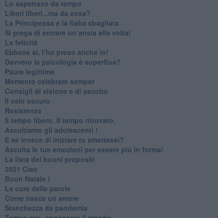
​Lo aspettavo da tempo
​Liberi liberi...ma da cosa?
​La Principessa e la fiaba sbagliata
Si prega di entrare un’ansia alla volta!
​La felicità
​Ebbene sì, l’ho preso anche io!
​Davvero la psicologia è superflua?
Paure legittime
​Memento celebrare semper
​Consigli di visione e di ascolto
​Il velo oscuro
Resistenza
​Il tempo libero. Il tempo ritrovato.
Ascoltiamo gli adolescenti !
​E se invece di iniziare tu smettessi?
​Ascolta le tue emozioni per essere più in forma!
​La lista dei buoni propositi
2021 Ciao
Buon Natale !
​La cura delle parole
​Come nasce un amore
Stanchezza da pandemia
​Tempo per...conoscere il mondo