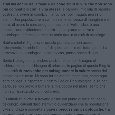
armi ma anche dalla fame e da condizioni di vita che non sono
più compatibili con la vita stessa
, e bambini, migliaia di bambini
costretti a vivere in condizioni atroci per poi, magari, morire di
stenti. Una popolazione a cui non viene concesso di mangiare e di
bere, di avere le cure adeguate anche al livello fisico, è una
popolazione evidentemente distrutta sul piano emotivo e
psicologico, ed ecco perché ne parlo qua in qualità di psicologo.
Subire crimini di guerra di questa portata, se non uccide
fisicamente, “uccide l’anima” di questi adulti e dei futuri adulti. La
prevenzione psicologica, a mio avviso, passa anche di qua.
Sento il bisogno di prendere posizione, sento il bisogno di
schierarmi, sento il bisogno di urlare dalle pagine di questo Blog la
necessità di i
ntervenire per salvaguardare la salute
anche del
popolo palestinese. Mi sono formalmente impegnata, come ogni
altro collega, a rispettare il nostro Codice Deontologico, e se non
parlo, se non provo a buttare la mia goccia nel mare, sento che
non sto rispettando ciò in cui credo.
Gli attuali studi che si trovano online dal punto di vista dei danni
psicologici causati dallo sterminio evidenziano che la popolazione
civile di Gaza è soggetta a
gravi ripercussioni psicologiche, tra
le quali un disturbo post- traumatico da stress, disturbi