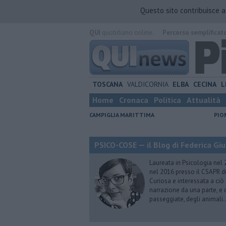
Questo sito contribuisce 
QUI
quotidiano online.
Percorso semplificat
TOSCANA
VALDICORNIA
ELBA
CECINA
L
Home
Cronaca
Politica
Attualità
CAMPIGLIA MARITTIMA
PIO
PSICO-COSE — il Blog di Federica Giu
Laureata in Psicologia nel 
nel 2016 presso il CSAPR di
Curiosa e interessata a ciò
narrazione da una parte, e d
passeggiate, degli animali…