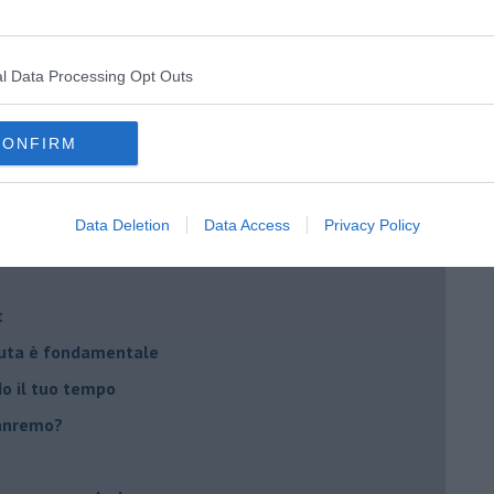
 il tempo
na sindrome
l Data Processing Opt Outs
casa
CONFIRM
i
oterapia
Data Deletion
Data Access
Privacy Policy
scita!
t
peuta è fondamentale
do il tuo tempo
Sanremo?