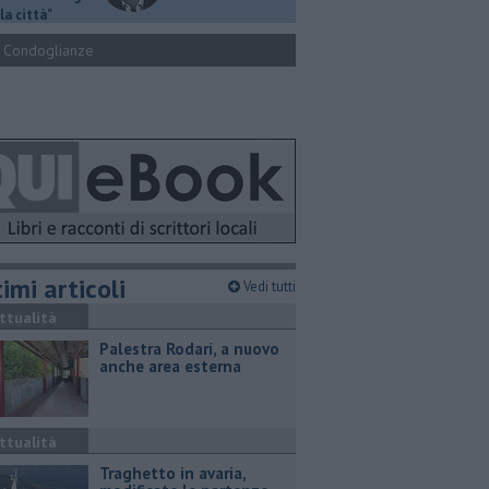
la città"
Condoglianze
imi articoli
Vedi tutti
ttualità
Palestra Rodari, a nuovo
anche area esterna
ttualità
Traghetto in avaria,