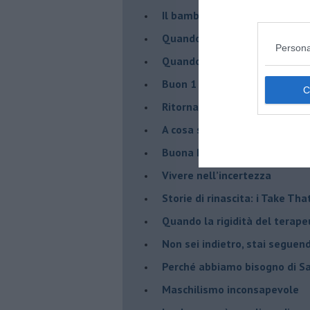
Il bambino, il marshmallow e
​Quando cambia il nome di u
Persona
​Quando il terapeuta torna a 
​Buon 1 Maggio!
Ritornare indietro di vent’ann
​A cosa serve davvero la psic
​Buona Pasqua e … buona rina
​Vivere nell’incertezza
​Storie di rinascita: i Take Tha
​Quando la rigidità del tera
​Non sei indietro, stai seguen
​Perché abbiamo bisogno di 
​Maschilismo inconsapevole