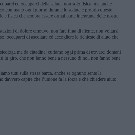
cuparci ed occuparci della salute, non solo fisica, ma anche
occo con mano ogni giorno durante le sedute è proprio questo
e e fisica che sembra essere ormai parte integrante delle nostre
zioni di dolore emotivo, non fare finta di niente, non voltarsi
so, occuparci di ascoltare ed accogliere le richieste di aiuto che
sicologa ma da cittadina: curiamo oggi prima di trovarci domani
i in giro, che non fanno bene a nessuno di noi, non fanno bene
amo tutti sulla stessa barca, anche se ognuno sente la
mo davvero capire che l’unione fa la forza e che chiedere aiuto