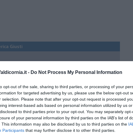
erica Giusti
 QB (quanto basta)
ldicornia.it -
Do Not Process My Personal Information
ture sull’umore
to opt-out of the sale, sharing to third parties, or processing of your per
formation for targeted advertising by us, please use the below opt-out s
r selection. Please note that after your opt-out request is processed y
eing interest-based ads based on personal information utilized by us or
egno
disclosed to third parties prior to your opt-out. You may separately opt-
losure of your personal information by third parties on the IAB’s list of
. This information may also be disclosed by us to third parties on the
IA
lessi
Participants
that may further disclose it to other third parties.