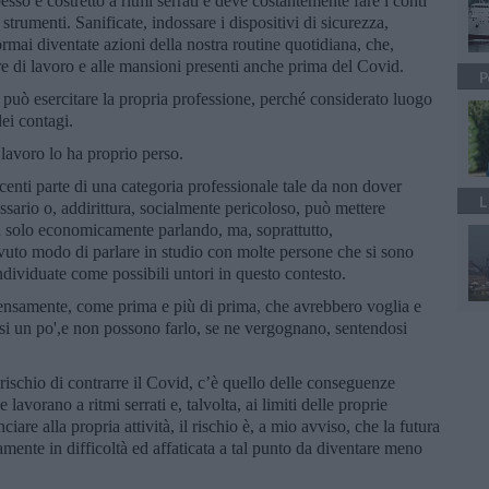
so è costretto a ritmi serrati e deve costantemente fare i conti
strumenti. Sanificate, indossare i dispositivi di sicurezza,
rmai diventate azioni della nostra routine quotidiana, che,
e di lavoro e alle mansioni presenti anche prima del Covid.
P
n può esercitare la propria professione, perché considerato luogo
ei contagi.
 lavoro lo ha proprio perso.
centi parte di una categoria professionale tale da non dover
L
essario o, addirittura, socialmente pericoloso, può mettere
n solo economicamente parlando, ma, soprattutto,
vuto modo di parlare in studio con molte persone che si sono
individuate come possibili untori in questo contesto.
tensamente, come prima e più di prima, che avrebbero voglia e
rsi un po',e non possono farlo, se ne vergognano, sentendosi
l rischio di contrarre il Covid, c’è quello delle conseguenze
lavorano a ritmi serrati e, talvolta, ai limiti delle proprie
iare alla propria attività, il rischio è, a mio avviso, che la futura
mente in difficoltà ed affaticata a tal punto da diventare meno