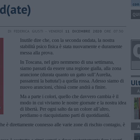
nd(ate)
con 
QUI
DI FEDERICA GIUSTI - VENERDÌ
11 DICEMBRE 2020
ORE 07:30
Inutile dire che, con la seconda ondata, la nostra
stabilità psico fisica è stata nuovamente e duramente
messa alla prova.
In Toscana, nel giro nemmeno di una settimana,
siamo passati da essere una regione gialla, alla zona
arancione (durata quanto un gatto sull’Aurelia,
Ult
passatemi la battuta!) a quella rossa. Adesso siamo di
nuovo arancioni, chissà come andrà a finire.
A
Ma a parte i colori, quello che davvero cambia è il
modo in cui viviamo le nostre giornate e la nostra idea
di libertà. Per ogni salto da un colore all’altro,
perdiamo o riacquistiamo parti di quotidianità.
he è direttamente connesso alle varie zone di rischio contagio, è
A