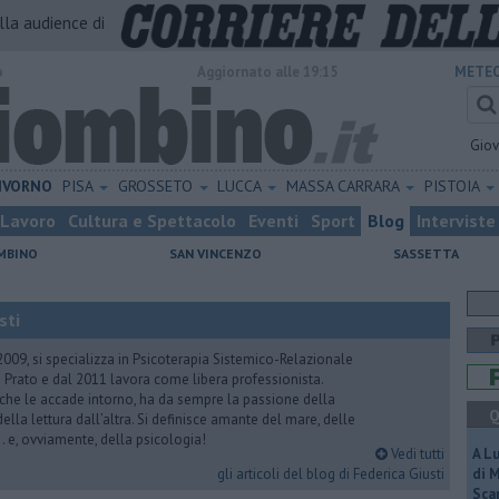
alla audience di
o
Aggiornato alle 19:15
METEO
Gio
IVORNO
PISA
GROSSETO
LUCCA
MASSA CARRARA
PISTOIA
Lavoro
Cultura e Spettacolo
Eventi
Sport
Blog
Interviste
MBINO
SAN VINCENZO
SASSETTA
sti
2009, si specializza in Psicoterapia Sistemico-Relazionale
 Prato e dal 2011 lavora come libera professionista.
 che le accade intorno, ha da sempre la passione della
Q
ella lettura dall’altra. Si definisce amante del mare, delle
 e, ovviamente, della psicologia!
Vedi tutti
A L
gli articoli del blog di Federica Giusti
di 
Scar