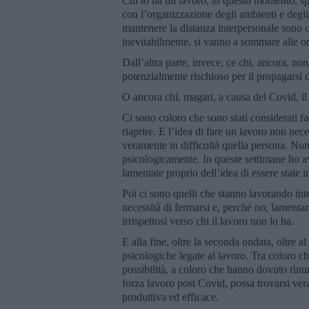
Chi lo ha un lavoro, in questo momento, spes
con l’organizzazione degli ambienti e degli 
mantenere la distanza interpersonale sono o
inevitabilmente, si vanno a sommare alle or
Dall’altra parte, invece, ce chi, ancora, no
potenzialmente rischioso per il propagarsi d
O ancora chi, magari, a causa del Covid, il
Ci sono coloro che sono stati considerati fa
riaprire. E l’idea di fare un lavoro non nec
veramente in difficoltà quella persona. No
psicologicamente. In queste settimane ho a
lamentate proprio dell’idea di essere state 
Poi ci sono quelli che stanno lavorando in
necessità di fermarsi e, perché no, lamenta
irrispettosi verso chi il lavoro non lo ha.
E alla fine, oltre la seconda ondata, oltre a
psicologiche legate al lavoro. Tra coloro che 
possibilità, a coloro che hanno dovuto rinunc
forza lavoro post Covid, possa trovarsi vera
produttiva ed efficace.