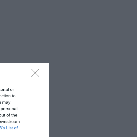
sonal or
ection to
ou may
 personal
out of the
 downstream
B’s List of