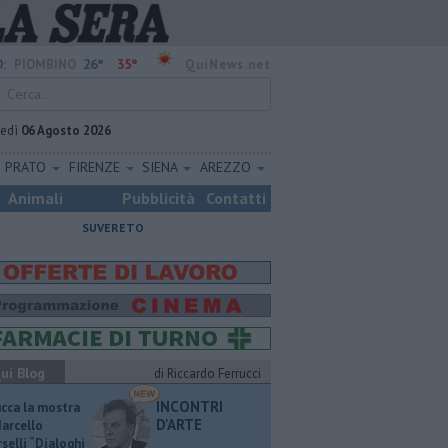
26°
35°
:
PIOMBINO
QuiNews.net
vedì
06 Agosto 2026
PRATO
FIRENZE
SIENA
AREZZO
Animali
Pubblicità
Contatti
SUVERETO
ui Blog
di Riccardo Ferrucci
INCONTRI
ucca la mostra
D'ARTE
Marcello
selli “Dialoghi