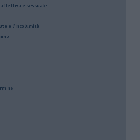
 affettiva e sessuale
ute e l’incolumità
ione
ermine