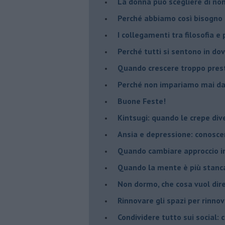
​La donna può scegliere di n
​Perché abbiamo così bisogno 
​I collegamenti tra filosofia e
​Perché tutti si sentono in dov
​Quando crescere troppo pres
​Perché non impariamo mai dag
​Buone Feste!
​Kintsugi: quando le crepe di
Ansia e depressione: conosce
Quando cambiare approccio in
​Quando la mente è più stanc
Non dormo, che cosa vuol dir
​Rinnovare gli spazi per rinno
​Condividere tutto sui social: