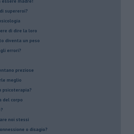
on essere madre!
di supereroi?
 psicologia
ere di dire la loro
to diventa un peso
li errori?
ventano preziose
rle meglio
 psicoterapia?
a del corpo
e?
vare noi stessi
 connessione o disagio?