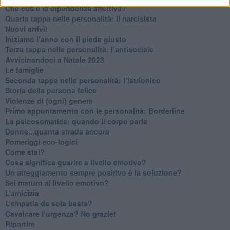
Che cos’è la dipendenza affettiva?
Quarta tappa nelle personalità: il narcisista
​Nuovi arrivi!
​Iniziamo l’anno con il piede giusto
​Terza tappa nelle personalità: l’antisociale
​Avvicinandoci a Natale 2023
Le famiglie
Seconda tappa nelle personalità: l’istrionico
​Storia della persona felice
Violenze di (ogni) genere
​Primo appuntamento con le personalità: Borderline
La psicosomatica: quando il corpo parla
Donne...quanta strada ancora
​Pomeriggi eco-logici
​Come stai?
Cosa significa guarire a livello emotivo?
​Un atteggiamento sempre positivo è la soluzione?
​Sei maturo al livello emotivo?
​L’amicizia
​L’empatia da sola basta?
​Cavalcare l’urgenza? No grazie!
Ripartire