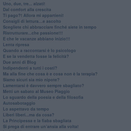
Uno, due, tre... alzati!​
​Dal comfort alla crescita
​Ti pago?! Allora mi appartieni!​
​Consigli di lettura…e ascolto
​Scegliete chi abbracciare finché siete in tempo
​Ristrutturare...che passione!!!
​E che le vacanze abbiano inizio!!!
​Lenta ripresa
​Quando a raccontarsi è lo psicologo
​E se la vendetta fosse la felicità?
​Due anni di Blog
​Indipendenti a tutti i costi?
​Ma alla fine che cosa è e cosa non è la terapia?
​Siamo sicuri sia mio nipote?
​Lamentarsi è davvero sempre sbagliato?
​Metti un sabato al Museo Piaggio
​Lo sguardo della poesia e della filosofia
Autosabotaggio
​Lo aspettavo da tempo
​Liberi liberi...ma da cosa?
​La Principessa e la fiaba sbagliata
Si prega di entrare un’ansia alla volta!