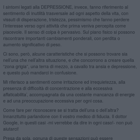
I sintomi legati alla DEPRESSIONE, invece, fanno riferimento al
sentimento dì inutilità trasversale ad ogni aspetto della vita, con
vissuti di disperazione, tristezza, pessimismo che fanno perdere
l’interesse verso ogni attività che prima veniva percepita come
piacevole. Il senso di colpa è pervasivo. Sul piano fisico si possono
riscontrare importanti cambiamenti ponderali, con perdita o
aumento significativo di peso.
Ci sono, però, alcune caratteristiche che si possono trovare sia
nell’una che nell’altra situazione, e che concorrono a creare quella
“zona grigia”, una terra di mezzo, a cavallo tra ansia e depressione,
e questo può mandarci in confusione.
Mi riferisco a sentimenti come irritazione ed irrequietezza, alla
presenza di difficoltà di concentrazione e alla eccessiva
affaticabilita’, accompagnata da una costante mancanza di energie
e ad una preoccupazione eccessiva per ogni cosa.
Come fare per riconoscere se si tratta dell’una o dell’altra?
Innanzitutto parlandone con il vostro medico di fiducia. Il dottor
Google, in questi casi -mi verrebbe da dire in ogni caso!- non può
aiutarci!
Presa da sola, ognuna di queste sensazioni può essere