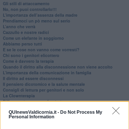
​Gli stili di attaccamento
No, non puoi controllarlo!!!
​L’importanza dell’assenza della madre
​Prendiamoci un pò meno sul serio
​L’anno che verrà
​Cazzullo e nostre radici
​Come un elefante in soggiorno
​Abbiamo perso tutti
E se le cose non vanno come vorresti?
​Chi sono i genitori elicottero
Come è davvero la terapia
Quando il diritto alla disconnessione non viene accolto
​L’importanza della comunicazione in famiglia
​Il diritto ad essere disconnessi
​Il pensiero dicotomico e la salute mentale
​Consigli di lettura per genitori e non solo
​La Clownterapia
​Differenze tra persone frustrate e non
L’invisibile fatica mentale
QUInewsValdicornia.it -
Do Not Process My
Vacanze a km zero
Personal Information
​Buone Vacan(si)e!
​Il lato positivo delle cose