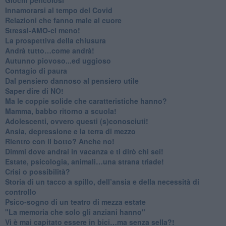
Innamorarsi al tempo del Covid
​Relazioni che fanno male al cuore
​Stressi-AMO-ci meno!
​La prospettiva della chiusura
​Andrà tutto…come andrà!
Autunno piovoso...ed uggioso
​Contagio di paura
​Dal pensiero dannoso al pensiero utile
​Saper dire di NO!
​Ma le coppie solide che caratteristiche hanno?
​Mamma, babbo ritorno a scuola!
Adolescenti, ovvero questi (s)conosciuti!
Ansia, depressione e la terra di mezzo
​Rientro con il botto? Anche no!
Dimmi dove andrai in vacanza e ti dirò chi sei!
​Estate, psicologia, animali…una strana triade!
​Crisi o possibilità?
​Storia di un tacco a spillo, dell’ansia e della necessità di
controllo
​Psico-sogno di un teatro di mezza estate
"La memoria che solo gli anziani hanno"
​Vi è mai capitato essere in bici…ma senza sella?!