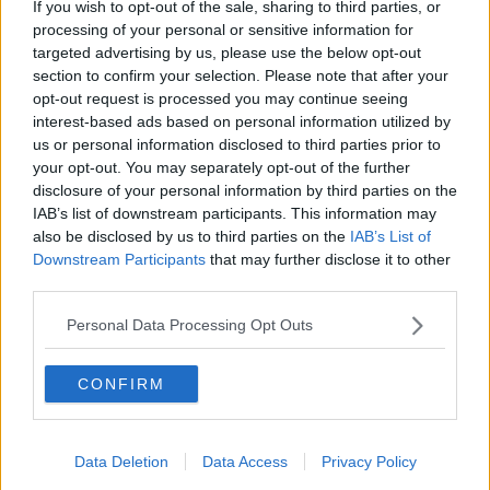
​Storie antiche di tempi moderni
If you wish to opt-out of the sale, sharing to third parties, or
​Quello che alle mamme non dicono
processing of your personal or sensitive information for
Adultescenza
targeted advertising by us, please use the below opt-out
Homo imbecillis
section to confirm your selection. Please note that after your
​4 anni di Blog
opt-out request is processed you may continue seeing
Quando il silenzio è aggressivo
interest-based ads based on personal information utilized by
​Il passato, questo conosciuto!
us or personal information disclosed to third parties prior to
​Clima ballerino e sbalzi d’umore
your opt-out. You may separately opt-out of the further
La maternità
disclosure of your personal information by third parties on the
​L’uomo o l’orso?
IAB’s list of downstream participants. This information may
Non hanno un amico a teatro​
also be disclosed by us to third parties on the
IAB’s List of
​Tutta una questione di rispetto
Downstream Participants
that may further disclose it to other
​Cose che ci esauriscono
third parties.
​Vespa che passione!
​Lasciate ai vostri figli il diritto di piangere
Personal Data Processing Opt Outs
​Parole d’amore regalate al vento
​Essere genitori di un adolescente
​Saper pazientare
CONFIRM
​Giornata del Fiocchetto Lilla
​Venerdì emozionalmente sostenibile
Ma ti ascolti?
Data Deletion
Data Access
Privacy Policy
Contornati di persone che…
Non dare niente per scontato