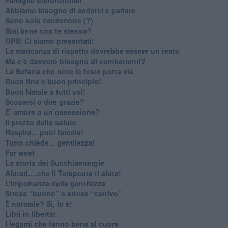
​Abbiamo bisogno di sederci e parlare
Sono solo canzonette (?)
​Stai bene con te stesso?
​OPS! Ci siamo presentati!
​La mancanza di rispetto dovrebbe essere un reato
​Ma c’è davvero bisogno di combattenti?
​La Befana che tutte le feste porta via
Buon fine e buon principio!
​Buon Natale a tutti voi!
​Scusarsi o dire grazie?
​E’ amore o un’ossessione?
​Il prezzo della salute
​Respira... puoi farcela!
​Tutto chiede... gentilezza!
​Far west
​La storia dei Succhiaenergie
​Aiutati….che il Terapeuta ti aiuta!
​L’importanza della gentilezza
​Stress “buono” e stress “cattivo”
​È normale? Sì, lo è!
​Libri in libertà!
​I legami che fanno bene al cuore