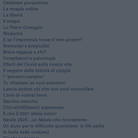
​Cambiare prospettiva
La terapia online
La libertà
​Il tempo
​Lo Psico-Coraggio
Rinascita
​E se l’impotenza fosse il vero potere?
Stereotipi e pregiudizi
​Brava ragazza a chi?
​Compleanni e psicologia
Effetti del Covid sulla nostra vita
Il segreto della felicità di coppia
​I “pensieri-vampiro”
​Tu chiamale se vuoi emozioni
​Lascia andare ciò che non puoi controllare
L’arte di volersi bene
​Vaccino emotivo
CO(ndi)VID(iamo) esperienze
​E che il 2021 abbia inizio!
​Natale 2020…un Natale che ricorderemo
Un aiuto per le difficoltà quotidiane: le life skills
​In balia delle ond(ate)
Giochi pericolosi