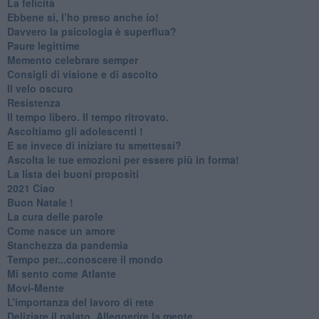
​La felicità
​Ebbene sì, l’ho preso anche io!
​Davvero la psicologia è superflua?
Paure legittime
​Memento celebrare semper
​Consigli di visione e di ascolto
​Il velo oscuro
Resistenza
​Il tempo libero. Il tempo ritrovato.
Ascoltiamo gli adolescenti !
​E se invece di iniziare tu smettessi?
​Ascolta le tue emozioni per essere più in forma!
​La lista dei buoni propositi
2021 Ciao
Buon Natale !
​La cura delle parole
​Come nasce un amore
Stanchezza da pandemia
​Tempo per...conoscere il mondo
​Mi sento come Atlante
​Movi-Mente
​L’importanza del lavoro di rete
​Deliziare il palato. Alleggerire la mente.