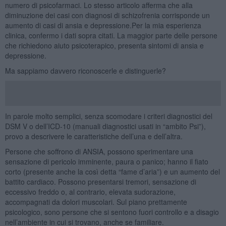
numero di psicofarmaci. Lo stesso articolo afferma che alla
diminuzione dei casi con diagnosi di schizofrenia corrisponde un
aumento di casi di ansia e depressione.Per la mia esperienza
clinica, confermo i dati sopra citati. La maggior parte delle persone
che richiedono aiuto psicoterapico, presenta sintomi di ansia e
depressione.
Ma sappiamo davvero riconoscerle e distinguerle?
In parole molto semplici, senza scomodare i criteri diagnostici del
DSM V o dell’ICD-10 (manuali diagnostici usati in “ambito Psi”),
provo a descrivere le caratteristiche dell’una e dell’altra.
Persone che soffrono di ANSIA, possono sperimentare una
sensazione di pericolo imminente, paura o panico; hanno il fiato
corto (presente anche la così detta “fame d’aria”) e un aumento del
battito cardiaco. Possono presentarsi tremori, sensazione di
eccessivo freddo o, al contrario, elevata sudorazione,
accompagnati da dolori muscolari. Sul piano prettamente
psicologico, sono persone che si sentono fuori controllo e a disagio
nell’ambiente in cui si trovano, anche se familiare.