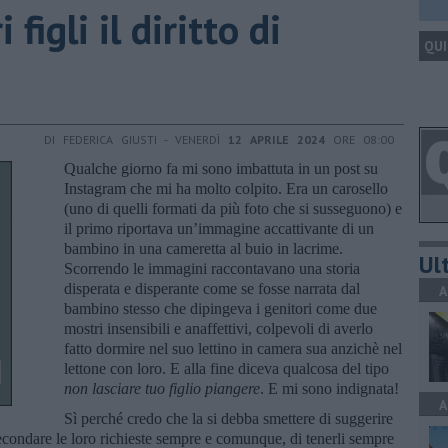
 figli il diritto di
QUI
DI FEDERICA GIUSTI - VENERDÌ
12 APRILE 2024
ORE 08:00
Qualche giorno fa mi sono imbattuta in un post su
Instagram che mi ha molto colpito. Era un carosello
(uno di quelli formati da più foto che si susseguono) e
il primo riportava un’immagine accattivante di un
bambino in una cameretta al buio in lacrime.
Ult
Scorrendo le immagini raccontavano una storia
disperata e disperante come se fosse narrata dal
A
bambino stesso che dipingeva i genitori come due
mostri insensibili e anaffettivi, colpevoli di averlo
fatto dormire nel suo lettino in camera sua anzichè nel
lettone con loro. E alla fine diceva qualcosa del tipo
non lasciare tuo figlio piangere
. E mi sono indignata!
A
Sì perché credo che la si debba smettere di suggerire
assecondare le loro richieste sempre e comunque, di tenerli sempre