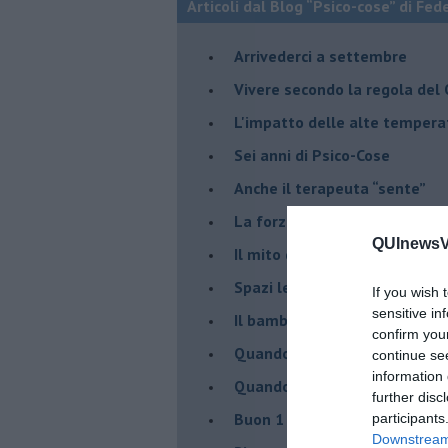
Articoli dal Blog “Psico-cose” di Fed
​Arrivederci a settembre
​Vivere secondo la regola del
​L'impatto delle alte tempera
Sei anni di Psico-Cose
​Anche il terapeuta “sente”
​La forza silenziosa dell'imp
QUInewsVa
​Il mito della madre leonessa
Spazi leggeri per tempi comp
If you wish 
sensitive in
Il bambino, il marshmallow e
confirm you
​Quando cambia il nome di u
continue se
information 
​Quando il terapeuta torna a 
further disc
​Buon 1 Maggio!
participants
Downstream 