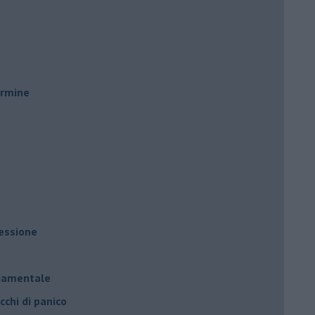
ermine
ressione
à
ndamentale
cchi di panico