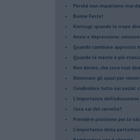
​Perché non impariamo mai dag
​Buone Feste!
​Kintsugi: quando le crepe di
Ansia e depressione: conosce
Quando cambiare approccio in
​Quando la mente è più stanc
Non dormo, che cosa vuol dir
​Rinnovare gli spazi per rinno
​Condividere tutto sui social:
​L’importanza dell’educazione
​Cosa sai del cervello?
Prendere posizione per la sal
L’importanza della perturbaz
​Bombardare con il silenzio