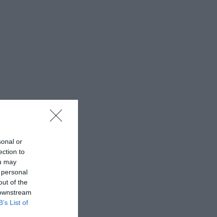
sonal or
ection to
ou may
 personal
out of the
 downstream
B’s List of