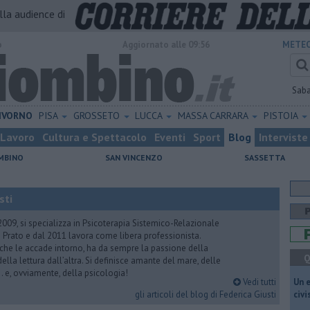
alla audience di
o
Aggiornato alle 09:56
METEO
Sab
IVORNO
PISA
GROSSETO
LUCCA
MASSA CARRARA
PISTOIA
Lavoro
Cultura e Spettacolo
Eventi
Sport
Blog
Interviste
MBINO
SAN VINCENZO
SASSETTA
sti
2009, si specializza in Psicoterapia Sistemico-Relazionale
 Prato e dal 2011 lavora come libera professionista.
 che le accade intorno, ha da sempre la passione della
Q
ella lettura dall’altra. Si definisce amante del mare, delle
 e, ovviamente, della psicologia!
Vedi tutti
​Un 
gli articoli del blog di Federica Giusti
civ