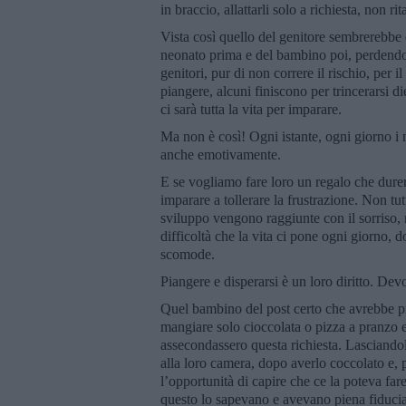
in braccio, allattarli solo a richiesta, non r
Vista così quello del genitore sembrerebbe 
neonato prima e del bambino poi, perdendo
genitori, pur di non correre il rischio, per il
piangere, alcuni finiscono per trincerarsi 
ci sarà tutta la vita per imparare.
Ma non è così! Ogni istante, ogni giorno i n
anche emotivamente.
E se vogliamo fare loro un regalo che durerà 
imparare a tollerare la frustrazione. Non tut
sviluppo vengono raggiunte con il sorriso, 
difficoltà che la vita ci pone ogni giorno, do
scomode.
Piangere e disperarsi è un loro diritto. Dev
Quel bambino del post certo che avrebbe pr
mangiare solo cioccolata o pizza a pranzo e
assecondassero questa richiesta. Lasciando
alla loro camera, dopo averlo coccolato e, 
l’opportunità di capire che ce la poteva fare
questo lo sapevano e avevano piena fiducia