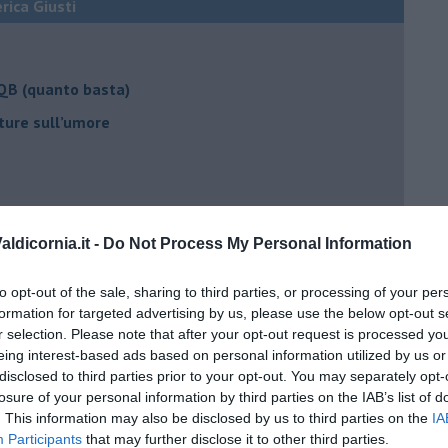
erica Giusti
 QB (quanto basta)
ture sull’umore
egno
ldicornia.it -
Do Not Process My Personal Information
lessi
to opt-out of the sale, sharing to third parties, or processing of your per
formation for targeted advertising by us, please use the below opt-out s
 il tempo
r selection. Please note that after your opt-out request is processed y
na sindrome
eing interest-based ads based on personal information utilized by us or
disclosed to third parties prior to your opt-out. You may separately opt-
casa
losure of your personal information by third parties on the IAB’s list of
. This information may also be disclosed by us to third parties on the
IA
Participants
that may further disclose it to other third parties.