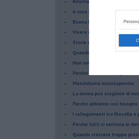
Ritornare indietro di vent’ann
​A cosa serve davvero la psic
​Buona Pasqua e … buona rina
Persona
​Vivere nell’incertezza
​Storie di rinascita: i Take Tha
​Quando la rigidità del tera
​Non sei indietro, stai seguen
​Perché abbiamo bisogno di 
​Maschilismo inconsapevole
​La donna può scegliere di n
​Perché abbiamo così bisogno 
​I collegamenti tra filosofia e
​Perché tutti si sentono in dov
​Quando crescere troppo pres