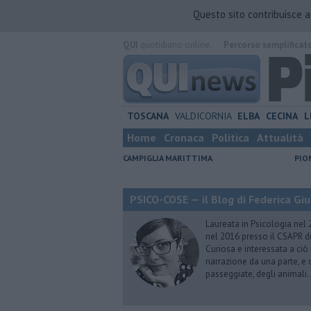
Questo sito contribuisce 
QUI
quotidiano online.
Percorso semplificat
TOSCANA
VALDICORNIA
ELBA
CECINA
L
Home
Cronaca
Politica
Attualità
CAMPIGLIA MARITTIMA
PIO
PSICO-COSE — il Blog di Federica Giu
Laureata in Psicologia nel 
nel 2016 presso il CSAPR di
Curiosa e interessata a ciò
narrazione da una parte, e d
passeggiate, degli animali…