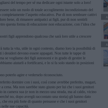
itagliarsi del tempo per sé ma dedicare ogni istante solo a loro!
essere solo un ruolo di totale accoglimento incondizionato del
 completamente l’aspetto educativo. Pur di non sembrare cattivi
A
 loro bene, di rimanere antipatici ai figli, pur di non sentirli
dietro questa forma di educazione non educazione, con l’idea che
ostri figli apprendono qualcosa che sarà loro utile a crescere
A
tutta la vita, utile in ogni contesto, diamo loro la possibilità di
ti i desideri devono essere appagati. Non tutte le tappe di
ma se vogliamo dei figli autonomi e in grado di gestire le
bbiamo aiutarli a fortificarsi, e lo si fa solo stando in posizioni
ono poterlo agire e vederselo riconosciuto.
eferito dormire con i suoi, così come avrebbe preferito, magari,
 a cena. Ma non sarebbe stato giusto per lui che i suoi genitori
lo in camera sua (e non in mezzo una strada, ma al caldo, vicino
perché no, dopo avergli raccontato una storia) gli hanno dato
, che era più forte di quanto pensasse e che i suoi genitori
 nelle sue capacità.