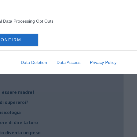
i
oterapia
scita!
l Data Processing Opt Outs
CONFIRM
t
peuta è fondamentale
do il tuo tempo
Data Deletion
Data Access
Privacy Policy
Sanremo?
on essere madre!
di supereroi?
 psicologia
ere di dire la loro
to diventa un peso