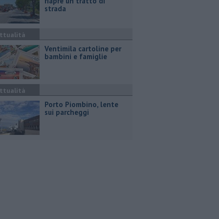
riapre un tratto di
strada
ttualità
Ventimila cartoline per
bambini e famiglie
ttualità
Porto Piombino, lente
sui parcheggi