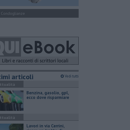
Condoglianze
imi articoli
Vedi tutti
ttualità
​Benzina, gasolio, gpl,
ecco dove risparmiare
ttualità
Lavori in via Cerrini,