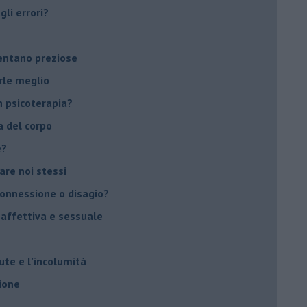
li errori?
ventano preziose
rle meglio
 psicoterapia?
a del corpo
e?
vare noi stessi
 connessione o disagio?
 affettiva e sessuale
ute e l’incolumità
ione