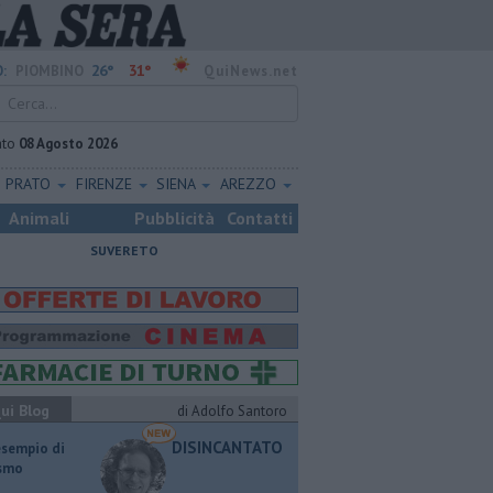
26°
31°
:
PIOMBINO
QuiNews.net
ato
08 Agosto 2026
PRATO
FIRENZE
SIENA
AREZZO
Animali
Pubblicità
Contatti
SUVERETO
ui Blog
di Adolfo Santoro
DISINCANTATO
esempio di
ismo