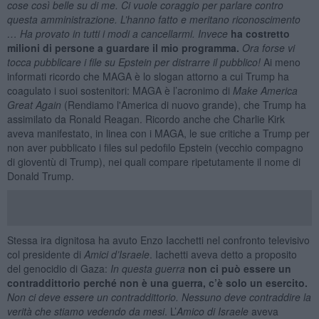
cose così belle su di me. Ci vuole coraggio per parlare contro
questa amministrazione. L’hanno fatto e meritano riconoscimento
… Ha provato in tutti i modi a cancellarmi. Invece
ha costretto
milioni di persone a guardare il mio programma.
Ora forse vi
tocca pubblicare i file su Epstein per distrarre il pubblico!
Ai meno
informati ricordo che MAGA è lo slogan attorno a cui Trump ha
coagulato i suoi sostenitori: MAGA è l’acronimo di
Make America
Great Again
(Rendiamo l'America di nuovo grande), che Trump ha
assimilato da Ronald Reagan. Ricordo anche che Charlie Kirk
aveva manifestato, in linea con i MAGA, le sue critiche a Trump per
non aver pubblicato i files sul pedofilo Epstein (vecchio compagno
di gioventù di Trump), nei quali compare ripetutamente il nome di
Donald Trump.
Stessa ira dignitosa ha avuto Enzo Iacchetti nel confronto televisivo
col presidente di
Amici d’Israele
. Iachetti aveva detto a proposito
del genocidio di Gaza:
In questa guerra
non ci può essere un
contraddittorio perché non è una guerra, c’è solo un esercito.
Non ci deve essere un contraddittorio. Nessuno deve contraddire la
verità che stiamo vedendo da mesi
. L’
Amico di Israele
aveva