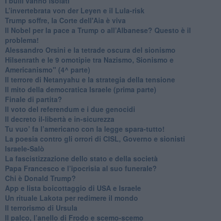
​I bulli vanno isolati
L’invertebrata von der Leyen e il Lula-risk
Trump soffre, la Corte dell'Aia è viva
​Il Nobel per la pace a Trump o all’Albanese? Questo è il
problema!
​Alessandro Orsini e la tetrade oscura del sionismo
​Hilsenrath e le 9 omotipie tra Nazismo, Sionismo e
Americanismo" (4^ parte)
​Il terrore di Netanyahu e la strategia della tensione
Il mito della democratica Israele (prima parte)
​Finale di partita?
​Il voto del referendum e i due genocidi
Il decreto il-libertà e in-sicurezza
Tu vuo’ fa l’americano con la legge spara-tutto!
La poesia contro gli orrori di CISL, Governo e sionisti
Israele-Salò
​La fascistizzazione dello stato e della società
Papa Francesco e l’ipocrisia al suo funerale?
​Chi è Donald Trump?
App e lista boicottaggio di USA e Israele
​Un rituale Lakota per redimere il mondo
Il terrorismo di Ursula
​Il palco, l’anello di Frodo e scemo-scemo