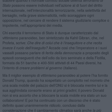
stabilire quando il normale conflitto sociale diventa
terrorismo di
Stato
possono essere individuati nell’azione al di fuori del diritto
internazionale, nell’intenzionalità terrorizzante, nella selettività del
bersaglio, nella grave sistematicità, nello scoraggiare ogni
opposizione, nel cercare di rendere il sistema giudiziario complice o
impotente, nell’appropriarsi dei media.
Chi esercita il terrorismo di Stato è dunque caratterizzato dal
vittimismo paranoideo, ben sintetizzato da Kahil Gibran, che, nel
Profeta, scrive:
Che dire di colui che è l’inseguitore e che recita
invece il ruolo dell’inseguito?
Accade così che l’imperatore e i suoi
vassalli possano parlare di
ferita della democrazia
a proposito degli
episodi conseguenti che dell’odio da loro seminato e della Flotilla,
formata da 51 barche e 400-500 attivisti di 44 Paesi diversi, ha
l’intento di
creare problemi al governo
(italiano).
Ma il miglior esempio di vittimismo paranoideo al potere l’ha fornito
Donald Trump, quando ha sospettato un complotto nel mometo che
una scala mobile del palazzo dell’ONU si è bloccata mentre lui e la
sua agghindata consorte erano ai primi gradini; il povero Donald
non si era accorto che a bloccare la scala mobile era stato un suo
collaboratore! E poi ha continuato con un discorso che è stato
definito quasi unanimemente
ridicolo
, concluso dalla
considerazione che il cambiamento climatico sarà anche
la più