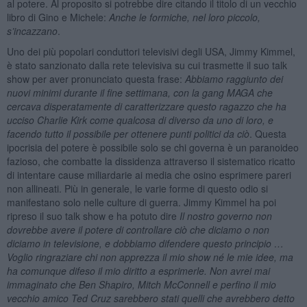
al potere. Al proposito si potrebbe dire citando il titolo di un vecchio
libro di Gino e Michele:
Anche le formiche, nel loro piccolo,
s’incazzano
.
Uno dei più popolari conduttori televisivi degli USA, Jimmy Kimmel,
è stato sanzionato dalla rete televisiva su cui trasmette il suo talk
show per aver pronunciato questa frase:
Abbiamo raggiunto dei
nuovi minimi durante il fine settimana, con la gang MAGA che
cercava disperatamente di caratterizzare questo ragazzo che ha
ucciso Charlie Kirk come qualcosa di diverso da uno di loro, e
facendo tutto il possibile per ottenere punti politici da ciò
. Questa
ipocrisia del potere è possibile solo se chi governa è un paranoideo
fazioso, che combatte la dissidenza attraverso il sistematico ricatto
di intentare cause miliardarie ai media che osino esprimere pareri
non allineati. Più in generale, le varie forme di questo odio si
manifestano solo nelle culture di guerra. Jimmy Kimmel ha poi
ripreso il suo talk show e ha potuto dire
Il nostro governo non
dovrebbe avere il potere di controllare ciò che diciamo o non
diciamo in televisione, e dobbiamo difendere questo principio …
Voglio ringraziare chi non apprezza il mio show né le mie idee, ma
ha comunque difeso il mio diritto a esprimerle. Non avrei mai
immaginato che Ben Shapiro, Mitch McConnell e perfino il mio
vecchio amico Ted Cruz sarebbero stati quelli che avrebbero detto