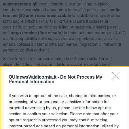
aumenteranno gli
eventi estremi e le morti legati a caldo,
inondazioni, carestie ed aumenterà la fragilità politica; nel m
edio
termine (50 anni) sarà irrealizzabile
la stabilizzazione del clima
sotto soglie critiche (+1,5°C o +2°C) e ci sarà il collasso di
ecosistemi chiave (barriere coralline, Amazzonia, ghiacci polari);
nel
lungo termine (fine secolo)
la traiettoria può portare a +3-4°C
e all’incompatibilità della sopravvivenza organizzata della civiltà
umana collassi a catena: città sommerse, migrazioni di miliardi di
persone, conflitti endemici.
Solo allora finirà la presenza stupida dell’uomo sulla Terra. I
discendenti degli Imperatori, dei loro vassali e dei loro servi
avranno il coraggio di sputarsi in faccia per non aver fermato il
potere vittimistico paranoideo che li ha preceduti?
QUInewsValdicornia.it -
Do Not Process My
Personal Information
Adolfo Santoro
If you wish to opt-out of the sale, sharing to third parties, or
processing of your personal or sensitive information for
targeted advertising by us, please use the below opt-out
section to confirm your selection. Please note that after your
opt-out request is processed you may continue seeing
Se vuoi leggere le notizie principali della Toscana iscriviti alla
interest-based ads based on personal information utilized by
Newsletter QUInews - ToscanaMedia.
Arriva gratis tutti i giorni