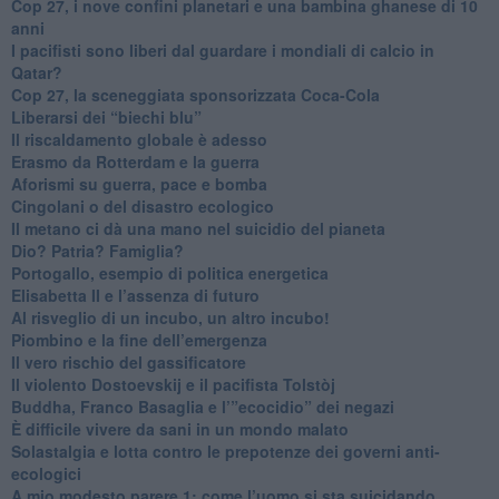
​Cop 27, i nove confini planetari e una bambina ghanese di 10
anni
​I pacifisti sono liberi dal guardare i mondiali di calcio in
Qatar?
​Cop 27, la sceneggiata sponsorizzata Coca-Cola
​Liberarsi dei “biechi blu”
Il riscaldamento globale è adesso
​Erasmo da Rotterdam e la guerra
​Aforismi su guerra, pace e bomba
Cingolani o del disastro ecologico
​Il metano ci dà una mano nel suicidio del pianeta
​Dio? Patria? Famiglia?
Portogallo, esempio di politica energetica
​Elisabetta II e l’assenza di futuro
Al risveglio di un incubo, un altro incubo!
​Piombino e la fine dell’emergenza
​Il vero rischio del gassificatore
​Il violento Dostoevskij e il pacifista Tolstòj
​Buddha, Franco Basaglia e l’”ecocidio” dei negazi
​È difficile vivere da sani in un mondo malato
Solastalgia e lotta contro le prepotenze dei governi anti-
ecologici
​A mio modesto parere 1: come l’uomo si sta suicidando