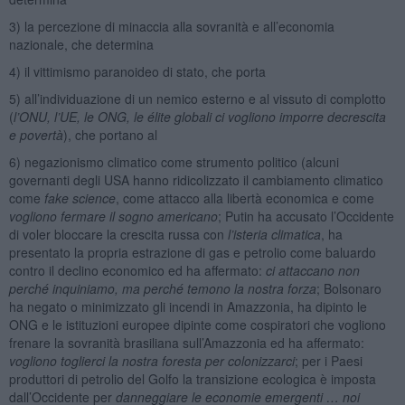
3) la percezione di minaccia alla sovranità e all’economia
nazionale, che determina
4) il vittimismo paranoideo di stato, che porta
5) all’individuazione di un nemico esterno e al vissuto di complotto
(
l’ONU, l’UE, le ONG, le élite globali ci vogliono imporre decrescita
e povertà
), che portano al
6) negazionismo climatico come strumento politico (alcuni
governanti degli USA hanno ridicolizzato il cambiamento climatico
come
fake science
, come attacco alla libertà economica e come
vogliono fermare il sogno americano
; Putin ha accusato l’Occidente
di voler bloccare la crescita russa con
l’isteria climatica
, ha
presentato la propria estrazione di gas e petrolio come baluardo
contro il declino economico ed ha affermato:
ci attaccano non
perché inquiniamo, ma perché temono la nostra forza
; Bolsonaro
ha negato o minimizzato gli incendi in Amazzonia, ha dipinto le
ONG e le istituzioni europee dipinte come cospiratori che vogliono
frenare la sovranità brasiliana sull’Amazzonia ed ha affermato:
vogliono toglierci la nostra foresta per colonizzarci
; per i Paesi
produttori di petrolio del Golfo la transizione ecologica è imposta
dall’Occidente per
danneggiare le economie emergenti … noi