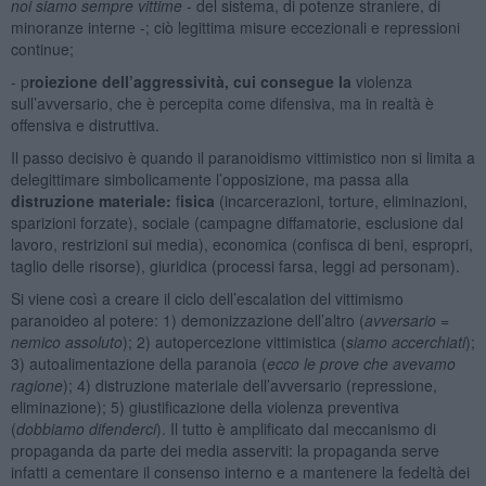
noi siamo sempre vittime
- del sistema, di potenze straniere, di
minoranze interne -; ciò legittima misure eccezionali e repressioni
continue;
- p
roiezione dell’aggressività, cui consegue la
violenza
sull’avversario, che è percepita come difensiva, ma in realtà è
offensiva e distruttiva.
Il passo decisivo è quando il paranoidismo vittimistico non si limita a
delegittimare simbolicamente l’opposizione, ma passa alla
distruzione materiale
:
f
isica
(incarcerazioni, torture, eliminazioni,
sparizioni forzate), sociale (campagne diffamatorie, esclusione dal
lavoro, restrizioni sui media), economica (confisca di beni, espropri,
taglio delle risorse), giuridica (processi farsa, leggi ad personam).
Si viene così a creare il ciclo dell’escalation del vittimismo
paranoideo al potere: 1) demonizzazione dell’altro (
avversario =
nemico assoluto
); 2) autopercezione vittimistica (
siamo accerchiati
);
3) autoalimentazione della paranoia (
ecco le prove che avevamo
ragione
); 4) distruzione materiale dell’avversario (repressione,
eliminazione); 5) giustificazione della violenza preventiva
(
dobbiamo difenderci
). Il tutto è amplificato dal meccanismo di
propaganda da parte dei media asserviti: la propaganda serve
infatti a cementare il consenso interno e a mantenere la fedeltà dei