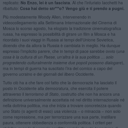
replicato:
No Enzo, lei è un fascista
. Al che l’infuriato Iacchetti ha
ribattuto:
Cosa hai detto str***o? Vengo giù e ti prendo a pugni.
Più modestamente Woody Allen, intervenendo in
videocollegamento alla Settimana Internazionale del Cinema di
Mosca lo scorso agosto, ha elogiato la tradizione cinematografica
russa, ha espresso la possibilità di girare un film a Mosca e ha
ricordato i suoi viaggi in Russia ai tempi dell'Unione Sovietica,
dicendo che da allora la Russia è cambiata in meglio. Ha dunque
espresso l’implicito parere, che in tempi di pace sarebbe ovvio (
una
cosa è la cultura di un Paese, un’altra è la sua politica … solo
progredendo culturalmente insieme due popoli possono dialogare
),
ma in tempi di guerra ha suscitato l’ira del comico a capo del
governo ucraino e dei giornali del
libero
Occidente.
Tutto ciò ha a che fare col fatto che la democrazia ha lasciato il
posto in Occidente alla democratura, che esercita il potere
attraverso il
terrorismo di Stato
, costrutto che non ha ancora una
definizione universalmente accettata né nel diritto internazionale né
nella dottrina politica, ma che inizia a trovare concretezza quando
uno Stato (o agenti di esso) usa violenza – o minaccia – non solo
come repressione, ma per terrorizzare una sua parte, instillare
paura, ottenere obbedienza o conformità politica. I criteri per