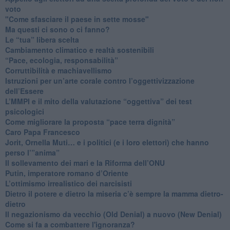
voto
"Come sfasciare il paese in sette mosse"
​Ma questi ci sono o ci fanno?
​Le “tua” libera scelta
Cambiamento climatico e realtà sostenibili
“Pace, ecologia, responsabilità”
​Corruttibilità e machiavellismo
Istruzioni per un’arte corale contro l’oggettivizzazione
dell’Essere
​L’MMPI e il mito della valutazione “oggettiva” dei test
psicologici
Come migliorare la proposta “pace terra dignità”
Caro Papa Francesco
​Jorit, Ornella Muti… e i politici (e i loro elettori) che hanno
perso l’”anima”
​Il sollevamento dei mari e la Riforma dell’ONU
Putin, imperatore romano d’Oriente
​L’ottimismo irrealistico dei narcisisti
​Dietro il potere e dietro la miseria c’è sempre la mamma dietro-
dietro
Il negazionismo da vecchio (Old Denial) a nuovo (New Denial)
Come si fa a combattere l'ignoranza?