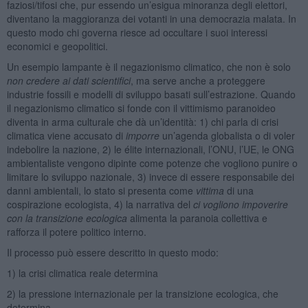
faziosi/tifosi che, pur essendo un’esigua minoranza degli elettori,
diventano la maggioranza dei votanti in una democrazia malata. In
questo modo chi governa riesce ad occultare i suoi interessi
economici e geopolitici.
Un esempio lampante è il negazionismo climatico, che non è solo
non credere ai dati scientifici
, ma serve anche a proteggere
industrie fossili e modelli di sviluppo basati sull’estrazione. Quando
il negazionismo climatico si fonde con il vittimismo paranoideo
diventa in arma culturale che dà un’identità: 1) chi parla di crisi
climatica viene accusato di
imporre
un’agenda globalista o di voler
indebolire la nazione, 2) le élite internazionali, l’ONU, l’UE, le ONG
ambientaliste vengono dipinte come potenze che vogliono punire o
limitare lo sviluppo nazionale, 3) invece di essere responsabile dei
danni ambientali, lo stato si presenta come
vittima
di una
cospirazione ecologista, 4) la narrativa del
ci vogliono impoverire
con la transizione ecologica
alimenta la paranoia collettiva e
rafforza il potere politico interno.
Il processo può essere descritto in questo modo:
1) la crisi climatica reale determina
2) la pressione internazionale per la transizione ecologica, che
determina