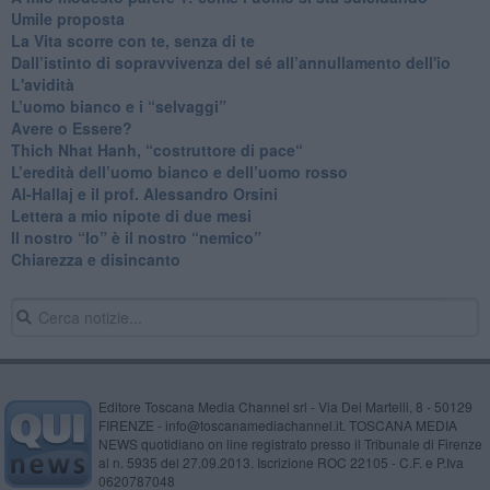
​Umile proposta
​La Vita scorre con te, senza di te
​Dall’istinto di sopravvivenza del sé all’annullamento dell'io
L'avidità
​L’uomo bianco e i “selvaggi”
​Avere o Essere?
​Thich Nhat Hanh, “costruttore di pace“
​L’eredità dell’uomo bianco e dell’uomo rosso
Al-Hallaj e il prof. Alessandro Orsini
​Lettera a mio nipote di due mesi
​Il nostro “Io” è il nostro “nemico”
​Chiarezza e disincanto
Editore Toscana Media Channel srl - Via Dei Martelli, 8 - 50129
FIRENZE - info@toscanamediachannel.it. TOSCANA MEDIA
NEWS quotidiano on line registrato presso il Tribunale di Firenze
al n. 5935 del 27.09.2013. Iscrizione ROC 22105 - C.F. e P.Iva
0620787048