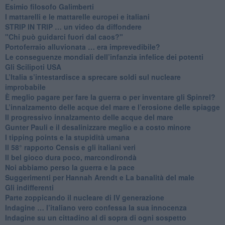
Esimio filosofo Galimberti
​I mattarelli e le mattarelle europei e italiani
​STRIP IN TRIP … un video da diffondere
"Chi può guidarci fuori dal caos?"
​Portoferraio alluvionata … era imprevedibile?
Le conseguenze mondiali dell’infanzia infelice dei potenti
​Gli Scilipoti USA
L’Italia s’intestardisce a sprecare soldi sul nucleare
improbabile
È meglio pagare per fare la guerra o per inventare gli Spinrel?
​L’innalzamento delle acque del mare e l’erosione delle spiagge
​Il progressivo innalzamento delle acque del mare
​Gunter Pauli e il desalinizzare meglio e a costo minore
I tipping points e la stupidità umana
​Il 58° rapporto Censis e gli italiani veri
​Il bel gioco dura poco, marcondirondà
Noi abbiamo perso la guerra e la pace
Suggerimenti per Hannah Arendt e La banalità del male
​Gli indifferenti
Parte zoppicando il nucleare di IV generazione
​Indagine … l’italiano vero confessa la sua innocenza
Indagine su un cittadino al di sopra di ogni sospetto