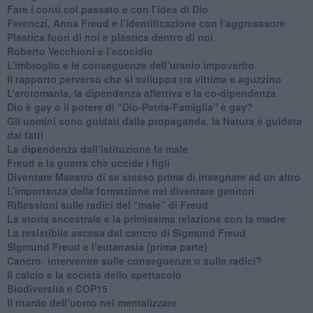
​Fare i conti col passato e con l’idea di Dio
​Ferenczi, Anna Freud e l’identificazione con l’aggresssore
Plastica fuori di noi e plastica dentro di noi
​Roberto Vecchioni e l’ecocidio
​L’imbroglio e le conseguenze dell’uranio impoverito
​Il rapporto perverso che si sviluppa tra vittima e aguzzino
L’erotomania, la dipendenza affettiva e la co-dipendenza
​Dio è gay o il potere di “Dio-Patria-Famiglia” è gay?
​Gli uomini sono guidati dalla propaganda, la Natura è guidata
dai fatti
La dipendenza dall’istituzione fa male
​Freud e la guerra che uccide i figli
​Diventare Maestro di se stesso prima di insegnare ad un altro
L’importanza della formazione nel diventare genitori
Riflessioni sulle radici del “male” di Freud
​La storia ancestrale e la primissima relazione con la madre
​La resistibile ascesa del cancro di Sigmund Freud
Sigmund Freud e l’eutanasia (prima parte)
Cancro: intervenire sulle conseguenze o sulle radici?
​Il calcio e la società dello spettacolo
Biodiversità e COP15
​Il ritardo dell’uomo nel mentalizzare