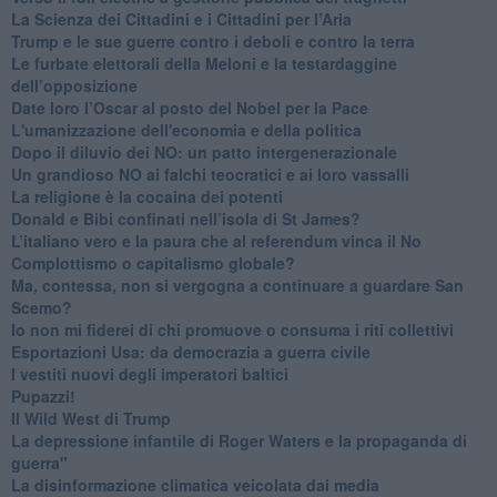
​La Scienza dei Cittadini e i Cittadini per l’Aria
Trump e le sue guerre contro i deboli e contro la terra
​Le furbate elettorali della Meloni e la testardaggine
dell’opposizione
​Date loro l’Oscar al posto del Nobel per la Pace
L'umanizzazione dell'economia e della politica
​Dopo il diluvio dei NO: un patto intergenerazionale
​Un grandioso NO ai falchi teocratici e ai loro vassalli
La religione è la cocaina dei potenti
Donald e Bibi confinati nell’isola di St James?
L’italiano vero e la paura che al referendum vinca il No
​Complottismo o capitalismo globale?
​Ma, contessa, non si vergogna a continuare a guardare San
Scemo?
​Io non mi fiderei di chi promuove o consuma i riti collettivi
Esportazioni Usa: da democrazia a guerra civile
​I vestiti nuovi degli imperatori baltici
​Pupazzi!
​Il Wild West di Trump
​La depressione infantile di Roger Waters e la propaganda di
guerra"
​La disinformazione climatica veicolata dai media