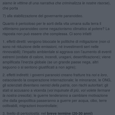
siamo le vittime di una narrativa che criminalizza le nostre risorse
),
che porta
7) alla stabilizzazione del governante paranoideo.
Quanto è pericoloso per le sorti della vita umana sulla terra il
vittimismo paranoideo come negazionismo climatico al potere? La
risposta non può essere che complessa. Ci sono infatti
1. effetti diretti: vengono bloccate le politiche di mitigazione (non ci
sono né riduzione delle emissioni, né investimenti seri nelle
rinnovabili); l’impatto ambientale si aggrava con l’aumento di eventi
estremi (ondate di calore, incendi, uragani, desertificazione); viene
amplificata l’inerzia globale (se un grande paese nega, altri
seguono o si sentono giustificati a non agire);
2. effetti indiretti: i governi paranoici creano fratture tra
noi
e
loro
,
ostacolando la cooperazione internazionale; le minoranze, le ONG,
gli scienziati diventano
nemici della patria
, con rischi autoritari; gli
stati si accusano a vicenda (
voi inquinate di più
,
voi volete fermare
la nostra crescita
); le guerre tenderanno a cambiare motivazione
che dalla geopolitica passeranno a guerre per acqua, cibo, terre
coltivabili, migrazioni incontrollate;
3. livello di pericolosità: nel
breve termine (20-30 anni)