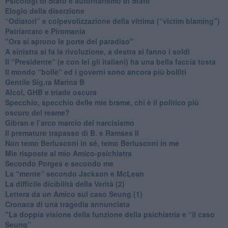
​Psicologi di Stato e autoritarismo di Stato
Elogio della diserzione
“Odiatori” e colpevolizzazione della vittima (“victim blaming”)
​Patriarcato e Piromania
"Ora si aprono le porte del paradiso"
​A sinistra si fa la rivoluzione, a destra si fanno i soldi
​Il “Presidente” (e con lei gli italiani) ha una bella faccia tosta
​Il mondo “bolle” ed i governi sono ancora più bolliti
​Gentile Sig.ra Marina B
​Alcol, GHB e triade oscura
​Specchio, specchio delle mie brame, chi è il politico più
oscuro del reame?
​Gibran e l’arco marcio del narcisismo
​Il prematuro trapasso di B. e Ramses II
​Non temo Berlusconi in sé, temo Berlusconi in me
​Mie risposte al mio Amico-psichiatra
​Secondo Porges e secondo me
​La “mente” secondo Jackson e McLean
La difficile dicibilità della Verità (2)
​Lettera da un Amico sul caso Seung (1)
​Cronaca di una tragedia annunciata
"​La doppia visione della funzione della psichiatria e “il caso
Seung”