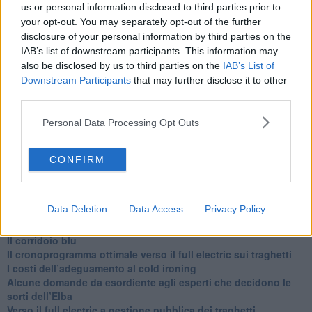
us or personal information disclosed to third parties prior to
alle 20:00 direttamente nella tua casella di posta.
your opt-out. You may separately opt-out of the further
Basta cliccare
QUI
disclosure of your personal information by third parties on the
Ti potrebbe interessare anche:
IAB’s list of downstream participants. This information may
also be disclosed by us to third parties on the
IAB’s List of
Articoli dal Blog “Disincantato” di Adolfo Santoro
Downstream Participants
that may further disclose it to other
third parties.
​Un esempio di civismo
​Linee guida per organizzare il civismo della complessità
Personal Data Processing Opt Outs
​Il ripristino della natura secondo la legge e l’impegno dei
Cittadini
Il nesso tra cambiamenti climatici e salute umana
CONFIRM
Tutti morimmo a stento (3)
Tutti morimmo a stento (2)
​Tutti morimmo a stento (1)
Data Deletion
Data Access
Privacy Policy
IL CORRIDOIO BLU il resoconto del convegno
Un manuale essenziale per seguire il CORRIDOIO BLU
Il corridoio blu
​Il cronoprogramma ottimale verso il full electric sui traghetti
​I costi dell’adeguamento al cold ironing
Alcune domande da esordiente agli esperti che decidono le
sorti dell’Elba
Verso il full electric a gestione pubblica dei traghetti​