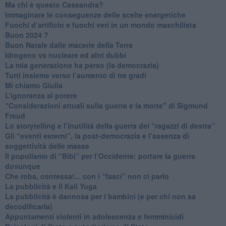
Ma chi è questo Cassandra?
Immaginare le conseguenze delle scelte energetiche
​Fuochi d’artificio e fuochi veri in un mondo maschilista
Buon 2024 ?
​Buon Natale dalle macerie della Terra
​Idrogeno vs nucleare ed altri dubbi
​La mia generazione ha perso (la democrazia)
​Tutti insieme verso l’aumento di tre gradi
Mi chiamo Giulia
L’ignoranza al potere
​“Considerazioni attuali sulla guerra e la morte" di Sigmund
Freud
​Lo storytelling e l’inutilità della guerra dei “ragazzi di destra”
​Gli “eventi esterni”, la post-democrazia e l’assenza di
soggettività delle masse
​Il populismo di “Bibi” per l’Occidente: portare la guerra
dovunque
​Che roba, contessa!... con i “fasci” non ci parlo
La pubblicità e il Kali Yuga
​La pubblicità è dannosa per i bambini (e per chi non sa
decodificarla)
​Appuntamenti violenti in adolescenza e femminicidi