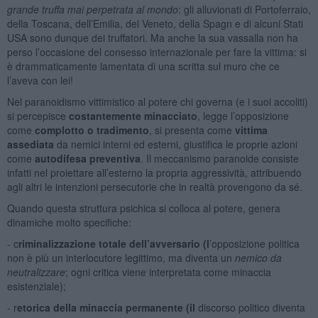
grande truffa mai perpetrata al mondo
: gli alluvionati di Portoferraio,
della Toscana, dell’Emilia, del Veneto, della Spagn e di alcuni Stati
USA sono dunque dei truffatori. Ma anche la sua vassalla non ha
perso l’occasione del consesso internazionale per fare la vittima: si
è drammaticamente lamentata di una scritta sul muro che ce
l’aveva con lei!
Nel paranoidismo vittimistico al potere chi governa (e i suoi accoliti)
si percepisce
costantemente minacciato
, legge l’opposizione
come
complotto o tradimento
, si presenta come
vittima
assediata
da nemici interni ed esterni, giustifica le proprie azioni
come
autodifesa preventiva
. Il meccanismo paranoide consiste
infatti nel proiettare all’esterno la propria aggressività, attribuendo
agli altri le intenzioni persecutorie che in realtà provengono da sé.
Quando questa struttura psichica si colloca al potere, genera
dinamiche molto specifiche:
- c
riminalizzazione totale dell’avversario (l
’opposizione politica
non è più un interlocutore legittimo, ma diventa un
nemico da
neutralizzare
; ogni critica viene interpretata come minaccia
esistenziale);
- r
etorica della minaccia permanente (il
discorso politico diventa