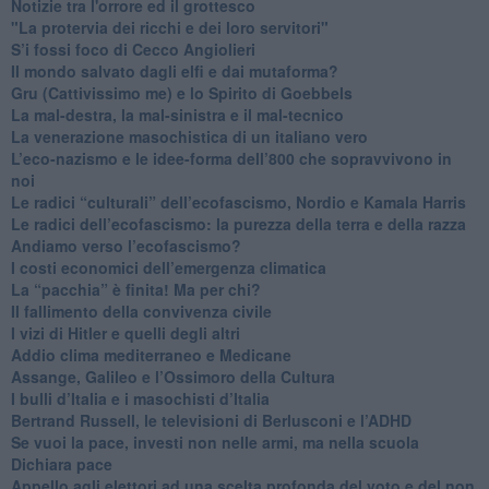
Notizie tra l'orrore ed il grottesco
"La protervia dei ricchi e dei loro servitori"
S’i fossi foco di Cecco Angiolieri
​Il mondo salvato dagli elfi e dai mutaforma?
Gru (Cattivissimo me) e lo Spirito di Goebbels
​La mal-destra, la mal-sinistra e il mal-tecnico
​La venerazione masochistica di un italiano vero
​L’eco-nazismo e le idee-forma dell’800 che sopravvivono in
noi
​Le radici “culturali” dell’ecofascismo, Nordio e Kamala Harris
Le radici dell’ecofascismo: la purezza della terra e della razza
Andiamo verso l’ecofascismo?
I costi economici dell’emergenza climatica
​La “pacchia” è finita! Ma per chi?
​Il fallimento della convivenza civile
​I vizi di Hitler e quelli degli altri
Addio clima mediterraneo e Medicane
​Assange, Galileo e l’Ossimoro della Cultura
​I bulli d’Italia e i masochisti d’Italia
​Bertrand Russell, le televisioni di Berlusconi e l’ADHD
​Se vuoi la pace, investi non nelle armi, ma nella scuola
​Dichiara pace
​Appello agli elettori ad una scelta profonda del voto e del non