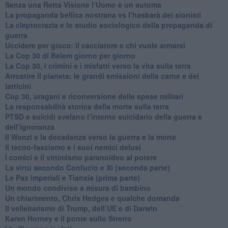
Senza una Retta Visione l’Uomo è un automa
​La propaganda bellica nostrana vs l’hasbarà dei sionisti
​La cleptocrazia e lo studio sociologico della propaganda di
guerra
​Uccidere per gioco: il cacciatore e chi vuole armarsi
​La Cop 30 di Belem giorno per giorno
La Cop 30, i crimini e i misfatti verso la vita sulla terra
Arrostire il pianeta: le grandi emissioni della carne e dei
latticini
​Cop 30, uragani e riconversione delle spese militari
La responsabilità storica della morte sulla terra
PTSD e suicidi svelano l’intento suicidario della guerra e
dell’ignoranza
Il Wenzi e la decadenza verso la guerra e la morte
​Il tecno-fascismo e i suoi nemici delusi
​I comici e il vittimismo paranoideo al potere
​La virtù secondo Confucio e Xi (seconda parte)
Le Pax imperiali e Tianxia (prima parte)
Un mondo condiviso a misura di bambino
​Un chiarimento, Chris Hedges e qualche domanda
Il velleitarismo di Trump, dell’UE e di Darwin
​Karen Horney e il ponte sullo Stretto