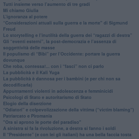
​Tutti insieme verso l’aumento di tre gradi
Mi chiamo Giulia
L’ignoranza al potere
​“Considerazioni attuali sulla guerra e la morte" di Sigmund
Freud
​Lo storytelling e l’inutilità della guerra dei “ragazzi di destra”
​Gli “eventi esterni”, la post-democrazia e l’assenza di
soggettività delle masse
​Il populismo di “Bibi” per l’Occidente: portare la guerra
dovunque
​Che roba, contessa!... con i “fasci” non ci parlo
La pubblicità e il Kali Yuga
​La pubblicità è dannosa per i bambini (e per chi non sa
decodificarla)
​Appuntamenti violenti in adolescenza e femminicidi
​Psicologi di Stato e autoritarismo di Stato
Elogio della diserzione
“Odiatori” e colpevolizzazione della vittima (“victim blaming”)
​Patriarcato e Piromania
"Ora si aprono le porte del paradiso"
​A sinistra si fa la rivoluzione, a destra si fanno i soldi
​Il “Presidente” (e con lei gli italiani) ha una bella faccia tosta