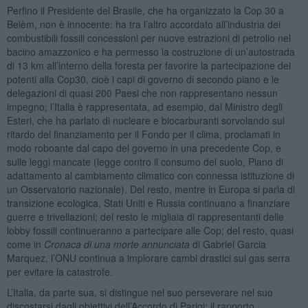
Perfino il Presidente del Brasile, che ha organizzato la Cop 30 a
Belèm, non è innocente: ha tra l’altro accordato all’industria dei
combustibili fossili concessioni per nuove estrazioni di petrolio nel
bacino amazzonico e ha permesso la costruzione di un’autostrada
di 13 km all’interno della foresta per favorire la partecipazione dei
potenti alla Cop30, cioè i capi di governo di secondo piano e le
delegazioni di quasi 200 Paesi che non rappresentano nessun
impegno; l’Italia è rappresentata, ad esempio, dal Ministro degli
Esteri, che ha parlato di nucleare e biocarburanti sorvolando sul
ritardo del finanziamento per il Fondo per il clima, proclamati in
modo roboante dal capo del governo in una precedente Cop, e
sulle leggi mancate (legge contro il consumo del suolo, Piano di
adattamento al cambiamento climatico con connessa istituzione di
un Osservatorio nazionale). Del resto, mentre in Europa si parla di
transizione ecologica, Stati Uniti e Russia continuano a finanziare
guerre e trivellazioni; del resto le migliaia di rappresentanti delle
lobby fossili continueranno a partecipare alle Cop; del resto, quasi
come in
Cronaca di una morte annunciata
di Gabriel Garcia
Marquez, l’ONU continua a implorare cambi drastici sui gas serra
per evitare la catastrofe.
L’Italia, da parte sua, si distingue nel suo perseverare nel suo
discostarsi dagli obiettivi dell’Accordo di Parigi: il rapporto