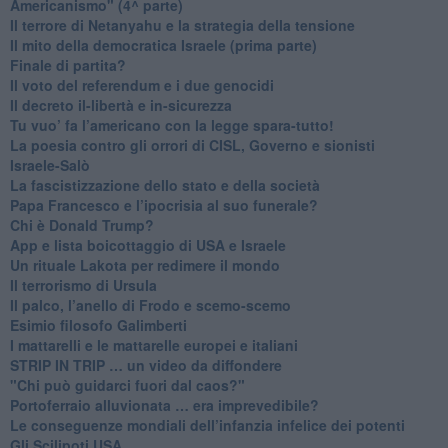
Americanismo" (4^ parte)
​Il terrore di Netanyahu e la strategia della tensione
Il mito della democratica Israele (prima parte)
​Finale di partita?
​Il voto del referendum e i due genocidi
Il decreto il-libertà e in-sicurezza
Tu vuo’ fa l’americano con la legge spara-tutto!
La poesia contro gli orrori di CISL, Governo e sionisti
Israele-Salò
​La fascistizzazione dello stato e della società
Papa Francesco e l’ipocrisia al suo funerale?
​Chi è Donald Trump?
App e lista boicottaggio di USA e Israele
​Un rituale Lakota per redimere il mondo
Il terrorismo di Ursula
​Il palco, l’anello di Frodo e scemo-scemo
Esimio filosofo Galimberti
​I mattarelli e le mattarelle europei e italiani
​STRIP IN TRIP … un video da diffondere
"Chi può guidarci fuori dal caos?"
​Portoferraio alluvionata … era imprevedibile?
Le conseguenze mondiali dell’infanzia infelice dei potenti
​Gli Scilipoti USA