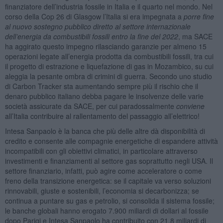
finanziatore dell’industria fossile in Italia e il quarto nel mondo. Nel
corso della Cop 26 di Glasgow l’Italia si era impegnata a
porre fine
al nuovo sostegno pubblico diretto al settore internazionale
dell’energia da combustibili fossili entro la fine del 2022
, ma SACE
ha aggirato questo impegno rilasciando garanzie per almeno 15
operazioni legate all’energia prodotta da combustibili fossili, tra cui
il progetto di estrazione e liquefazione di gas in Mozambico, su cui
aleggia la pesante ombra di crimini di guerra. Secondo uno studio
di Carbon Tracker sta aumentando sempre più il rischio che il
denaro pubblico italiano debba pagare le insolvenze delle varie
società assicurate da SACE, per cui paradossalmente
conviene
all’Italia contribuire al rallentamento del passaggio all’elettrico!
Intesa Sanpaolo è la banca che più delle altre dà disponibilità di
credito e consente alle compagnie energetiche di espandere attività
incompatibili con gli obiettivi climatici, in particolare attraverso
investimenti e finanziamenti al settore gas soprattutto negli USA. Il
settore finanziario, infatti, può agire come acceleratore o come
freno della transizione energetica: se il capitale va verso soluzioni
rinnovabili, giuste e sostenibili, l’economia si decarbonizza; se
continua a puntare su gas e petrolio, si consolida il sistema fossile;
le banche globali hanno erogato 7.900 miliardi di dollari al fossile
dopo Parigi e Intesa Sanpaolo ha contribuito con 21,8 miliardi di