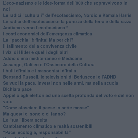
​L’eco-nazismo e le idee-forma dell’800 che sopravvivono in
noi
​Le radici “culturali” dell’ecofascismo, Nordio e Kamala Harris
Le radici dell’ecofascismo: la purezza della terra e della razza
Andiamo verso l’ecofascismo?
I costi economici dell’emergenza climatica
​La “pacchia” è finita! Ma per chi?
​Il fallimento della convivenza civile
​I vizi di Hitler e quelli degli altri
Addio clima mediterraneo e Medicane
​Assange, Galileo e l’Ossimoro della Cultura
​I bulli d’Italia e i masochisti d’Italia
​Bertrand Russell, le televisioni di Berlusconi e l’ADHD
​Se vuoi la pace, investi non nelle armi, ma nella scuola
​Dichiara pace
​Appello agli elettori ad una scelta profonda del voto e del non
voto
"Come sfasciare il paese in sette mosse"
​Ma questi ci sono o ci fanno?
​Le “tua” libera scelta
Cambiamento climatico e realtà sostenibili
“Pace, ecologia, responsabilità”