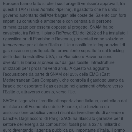
Europea hanno fatto sì che i suoi progetti venissero approvati; tra
questi il TAP (Trans Adriatic Pipeline), il gasdotto che ha unito il
governo autoritario dell’Azerbaigian alle coste del Salento con forti
impatti su comunità e ambiente e con centinaia di persone
criminalizzate per essersi opposte al progetto. SNAM ha poi
cavalcato, tra l’altro, il piano RePowerEU del 2022 ed ha installato i
rigassificatori di Piombino e Ravenna, presentati come soluzione
temporanea
per aiutare l’Italia e l’Ue a sostituire le importazioni di
gas russo con gas liquefatto, proveniente soprattutto dal fracking
dell’industria estrattiva USA; ma Piombino e Ravenna sono
diventati, in barba al
phase-out
dal gas fossile, infrastrutture
utilizzabili per i prossimi venti anni,. A questo va aggiunta
l’acquisizione da parte di SNAM del 25% della EMG (East
Mediterranean Gas Company), che controlla il gasdotto usato da
Israele per esportare il gas estratto nei giacimenti
offshore
verso
l’Egitto e, attraverso questo, verso l’Ue.
SACE è l’agenzia di credito all’esportazione italiana, controllata dal
ministero dell’Economia e delle Finanze, che funziona da
assicurazione pubblica verso i rischi da investimento di aziende e
banche. Dagli accordi di Parigi SACE ha rilasciato garanzie per il
settore dell’energia da combustibili fossili pari a 22,18 miliardi di
euro diventando l’agenzia pubblica più importante d’Italia, il primo