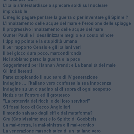
L’Italia s’intestardisce a sprecare soldi sul nucleare
improbabile
È meglio pagare per fare la guerra o per inventare gli Spinrel?
​L’innalzamento delle acque del mare e l’erosione delle spiagge
​Il progressivo innalzamento delle acque del mare
​Gunter Pauli e il desalinizzare meglio e a costo minore
I tipping points e la stupidità umana
​Il 58° rapporto Censis e gli italiani veri
​Il bel gioco dura poco, marcondirondà
Noi abbiamo perso la guerra e la pace
Suggerimenti per Hannah Arendt e La banalità del male
​Gli indifferenti
Parte zoppicando il nucleare di IV generazione
​Indagine … l’italiano vero confessa la sua innocenza
Indagine su un cittadino al di sopra di ogni sospetto
Notizie tra l'orrore ed il grottesco
"La protervia dei ricchi e dei loro servitori"
S’i fossi foco di Cecco Angiolieri
​Il mondo salvato dagli elfi e dai mutaforma?
Gru (Cattivissimo me) e lo Spirito di Goebbels
​La mal-destra, la mal-sinistra e il mal-tecnico
​La venerazione masochistica di un italiano vero