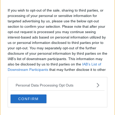
​Un esempio di civismo
​Linee guida per organizzare il civismo della complessità
If you wish to opt-out of the sale, sharing to third parties, or
​Il ripristino della natura secondo la legge e l’impegno dei
processing of your personal or sensitive information for
Cittadini
targeted advertising by us, please use the below opt-out
Il nesso tra cambiamenti climatici e salute umana
section to confirm your selection. Please note that after your
Tutti morimmo a stento (3)
opt-out request is processed you may continue seeing
Tutti morimmo a stento (2)
interest-based ads based on personal information utilized by
​Tutti morimmo a stento (1)
us or personal information disclosed to third parties prior to
IL CORRIDOIO BLU il resoconto del convegno
Un manuale essenziale per seguire il CORRIDOIO BLU
your opt-out. You may separately opt-out of the further
Il corridoio blu
disclosure of your personal information by third parties on the
​Il cronoprogramma ottimale verso il full electric sui traghetti
IAB’s list of downstream participants. This information may
​I costi dell’adeguamento al cold ironing
also be disclosed by us to third parties on the
IAB’s List of
Alcune domande da esordiente agli esperti che decidono le
Downstream Participants
that may further disclose it to other
sorti dell’Elba
third parties.
Verso il full electric a gestione pubblica dei traghetti​
​La Scienza dei Cittadini e i Cittadini per l’Aria
Personal Data Processing Opt Outs
Trump e le sue guerre contro i deboli e contro la terra
​Le furbate elettorali della Meloni e la testardaggine
CONFIRM
dell’opposizione
​Date loro l’Oscar al posto del Nobel per la Pace
L'umanizzazione dell'economia e della politica