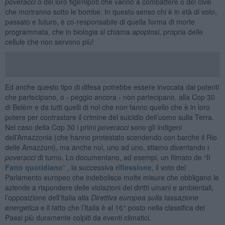
poveracci
o dei loro figli/nipoti che vanno a combattere o dei civili
che moriranno sotto le bombe. In questo senso chi è in età di voto,
passato e futuro, è co-responsabile di quella forma di morte
programmata, che in biologia si chiama
apoptosi
, propria delle
cellule che non servono più!
Ed anche questo tipo di difesa potrebbe essere invocata dai potenti
che partecipano, o - peggio ancora - non partecipano, alla Cop 30
di Belèm e da tutti quelli di noi che non fanno quello che è in loro
potere per contrastare il crimine del suicidio dell’uomo sulla Terra.
Nel caso della Cop 30 i primi
poveracci
sono gli indigeni
dell’Amazzonia (che hanno protestato scendendo con barche il Rio
delle Amazzoni), ma anche noi, uno ad uno, stiamo diventando i
poveracci
di turno. Lo documentano, ad esempi, un filmato de “
Il
Fatto quotidiano
” , la successiva
riflessione
, il voto del
Parlamento europeo che indebolisce molte misure che obbligano le
aziende a rispondere delle violazioni dei diritti umani e ambientali,
l’opposizione dell’Italia alla
Direttiva europea sulla tassazione
energetica
e il fatto che l’Italia è al 16° posto nella classifica dei
Paesi più duramente colpiti da eventi climatici.