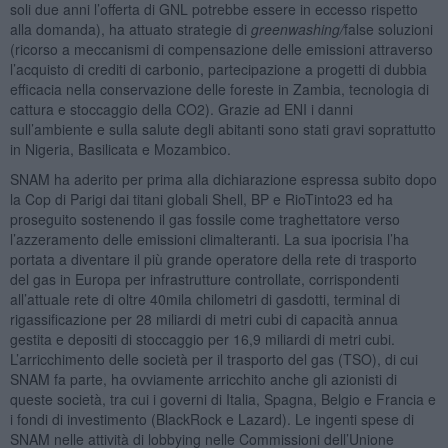
soli due anni l’offerta di GNL potrebbe essere in eccesso rispetto
alla domanda), ha attuato strategie di
greenwashing/
false soluzioni
(ricorso a meccanismi di compensazione delle emissioni attraverso
l’acquisto di crediti di carbonio, partecipazione a progetti di dubbia
efficacia nella conservazione delle foreste in Zambia, tecnologia di
cattura e stoccaggio della CO2). Grazie ad ENI i danni
sull’ambiente e sulla salute degli abitanti sono stati gravi soprattutto
in Nigeria, Basilicata e Mozambico.
SNAM ha aderito per prima alla dichiarazione espressa subito dopo
la Cop di Parigi dai titani globali Shell, BP e RioTinto23 ed ha
proseguito sostenendo il gas fossile come traghettatore verso
l’azzeramento delle emissioni climalteranti. La sua ipocrisia l’ha
portata a diventare il più grande operatore della rete di trasporto
del gas in Europa per infrastrutture controllate, corrispondenti
all’attuale rete di oltre 40mila chilometri di gasdotti, terminal di
rigassificazione per 28 miliardi di metri cubi di capacità annua
gestita e depositi di stoccaggio per 16,9 miliardi di metri cubi.
L’arricchimento delle società per il trasporto del gas (TSO), di cui
SNAM fa parte, ha ovviamente arricchito anche gli azionisti di
queste società, tra cui i governi di Italia, Spagna, Belgio e Francia e
i fondi di investimento (BlackRock e Lazard). Le ingenti spese di
SNAM nelle attività di lobbying nelle Commissioni dell’Unione