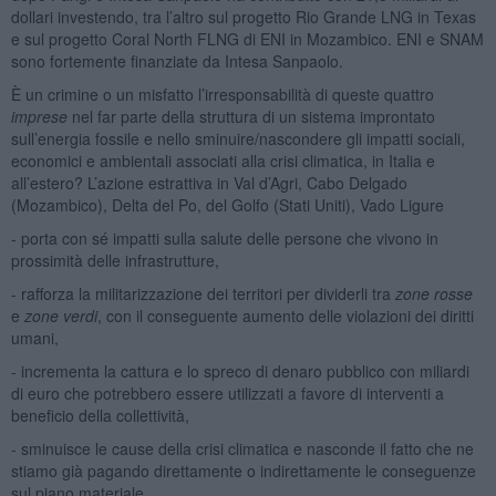
dollari investendo, tra l’altro sul progetto Rio Grande LNG in Texas
e sul progetto Coral North FLNG di ENI in Mozambico. ENI e SNAM
sono fortemente finanziate da Intesa Sanpaolo.
È un crimine o un misfatto l’irresponsabilità di queste quattro
imprese
nel far parte della struttura di un sistema improntato
sull’energia fossile e nello sminuire/nascondere gli impatti sociali,
economici e ambientali associati alla crisi climatica, in Italia e
all’estero? L’azione estrattiva in Val d’Agri, Cabo Delgado
(Mozambico), Delta del Po, del Golfo (Stati Uniti), Vado Ligure
- porta con sé impatti sulla salute delle persone che vivono in
prossimità delle infrastrutture,
- rafforza la militarizzazione dei territori per dividerli tra
zone rosse
e
zone verdi
, con il conseguente aumento delle violazioni dei diritti
umani,
- incrementa la cattura e lo spreco di denaro pubblico con miliardi
di euro che potrebbero essere utilizzati a favore di interventi a
beneficio della collettività,
- sminuisce le cause della crisi climatica e nasconde il fatto che ne
stiamo già pagando direttamente o indirettamente le conseguenze
sul piano materiale.