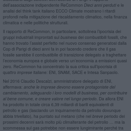
dell’associazione indipendente ReCommon
Dieci anni perduti
e le
analisi del think tank italiano ECCO Climate mostrano i ritardi
profondi nella mitigazione del riscaldamento climatico, nella finanza
climatica e nelle politiche strutturali.
Il rapporto di ReCommon, in particolare, sottolinea l’ipocrisia dei
gruppi industriali improntati sul
business
dei combustibili fossili, che
hanno trovato l’assist perfetto nel nuovo consenso generatosi dalla
Cop di Parigi di dieci anni fa in poi facendo credere che il gas
fossile sarebbe il combustibile di transizione delegato a traghettare
l’economia europea e globale verso un’economia a emissioni quasi
zero. ReCommon ha concentrato la sua critica sull’ipocrisia di
quattro
imprese
italiane: ENI, SNAM, SACE e Intesa Sanpaolo.
Nel 2016 Claudio Descalzi, amministratore delegato di ENI,
affermava:
anche le imprese devono essere protagoniste del
cambiamento, adeguando i loro modelli di business, per contribuire
al bene comune, e creare valore nel lungo periodo
. Da allora ENI
ha prodotto in totale circa 6,39 miliardi di barili equivalenti di
petrolio e gas (lasciando un inquinamento da petrolio dovunque
abbia trivellato), ha puntato sul metano (che nel
breve
periodo dei
prossimi decenni sarà molto più climalterante del petrolio … ma la
scommessa sul gas potrebbe non essere lungimirante perché tra