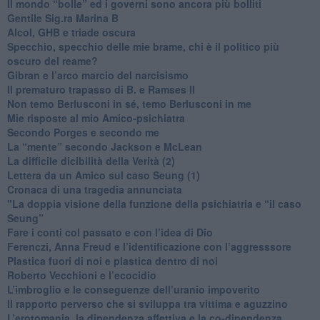
​Il mondo “bolle” ed i governi sono ancora più bolliti
​Gentile Sig.ra Marina B
​Alcol, GHB e triade oscura
​Specchio, specchio delle mie brame, chi è il politico più
oscuro del reame?
​Gibran e l’arco marcio del narcisismo
​Il prematuro trapasso di B. e Ramses II
​Non temo Berlusconi in sé, temo Berlusconi in me
​Mie risposte al mio Amico-psichiatra
​Secondo Porges e secondo me
​La “mente” secondo Jackson e McLean
La difficile dicibilità della Verità (2)
​Lettera da un Amico sul caso Seung (1)
​Cronaca di una tragedia annunciata
"​La doppia visione della funzione della psichiatria e “il caso
Seung”
​Fare i conti col passato e con l’idea di Dio
​Ferenczi, Anna Freud e l’identificazione con l’aggresssore
Plastica fuori di noi e plastica dentro di noi
​Roberto Vecchioni e l’ecocidio
​L’imbroglio e le conseguenze dell’uranio impoverito
​Il rapporto perverso che si sviluppa tra vittima e aguzzino
L’erotomania, la dipendenza affettiva e la co-dipendenza