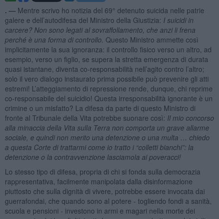
. —
Mentre scrivo ho notizia del 69° detenuto suicida nelle patrie
galere e dell’autodifesa del Ministro della Giustizia:
I suicidi in
carcere? Non sono legati al sovraffollamento, che anzi li frena
perché è una forma di controllo.
Questo Ministro ammette così
implicitamente la sua ignoranza: il controllo fisico verso un altro, ad
esempio, verso un figlio, se supera la stretta emergenza di durata
quasi istantane, diventa co-responsabilità nell’agito contro l’altro;
solo il vero dialogo instaurato prima possibile può prevenire gli atti
estremi! L’atteggiamento di repressione rende, dunque, chi reprime
co-responsabile del suicidio! Questa irresponsabilità ignorante è un
crimine o un misfatto? La difesa da parte di questo Ministro di
fronte al Tribunale della Vita potrebbe suonare così:
Il mio concorso
alla minaccia della Vita sulla Terra non comporta un grave allarme
sociale, e quindi non merito una detenzione o una multa … chiedo
a questa Corte di trattarmi come io tratto i “colletti bianchi”: la
detenzione o la contravvenzione lasciamola ai poveracci!
Lo stesso tipo di difesa, propria di chi si fonda sulla democrazia
rappresentativa, facilmente manipolata dalla disinformazione
piuttosto che sulla dignità di vivere, potrebbe essere invocata dai
guerrafondai, che quando sono al potere - togliendo fondi a sanità,
scuola e pensioni - investono in armi e magari nella morte dei