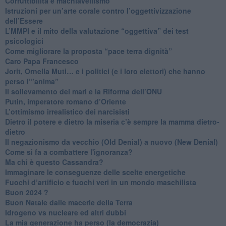
​Corruttibilità e machiavellismo
Istruzioni per un’arte corale contro l’oggettivizzazione
dell’Essere
​L’MMPI e il mito della valutazione “oggettiva” dei test
psicologici
Come migliorare la proposta “pace terra dignità”
Caro Papa Francesco
​Jorit, Ornella Muti… e i politici (e i loro elettori) che hanno
perso l’”anima”
​Il sollevamento dei mari e la Riforma dell’ONU
Putin, imperatore romano d’Oriente
​L’ottimismo irrealistico dei narcisisti
​Dietro il potere e dietro la miseria c’è sempre la mamma dietro-
dietro
Il negazionismo da vecchio (Old Denial) a nuovo (New Denial)
Come si fa a combattere l'ignoranza?
Ma chi è questo Cassandra?
Immaginare le conseguenze delle scelte energetiche
​Fuochi d’artificio e fuochi veri in un mondo maschilista
Buon 2024 ?
​Buon Natale dalle macerie della Terra
​Idrogeno vs nucleare ed altri dubbi
​La mia generazione ha perso (la democrazia)