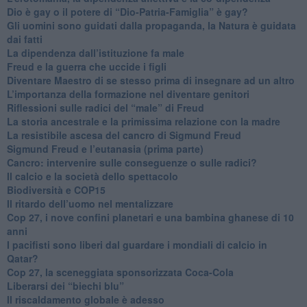
​Dio è gay o il potere di “Dio-Patria-Famiglia” è gay?
​Gli uomini sono guidati dalla propaganda, la Natura è guidata
dai fatti
La dipendenza dall’istituzione fa male
​Freud e la guerra che uccide i figli
​Diventare Maestro di se stesso prima di insegnare ad un altro
L’importanza della formazione nel diventare genitori
Riflessioni sulle radici del “male” di Freud
​La storia ancestrale e la primissima relazione con la madre
​La resistibile ascesa del cancro di Sigmund Freud
Sigmund Freud e l’eutanasia (prima parte)
Cancro: intervenire sulle conseguenze o sulle radici?
​Il calcio e la società dello spettacolo
Biodiversità e COP15
​Il ritardo dell’uomo nel mentalizzare
​Cop 27, i nove confini planetari e una bambina ghanese di 10
anni
​I pacifisti sono liberi dal guardare i mondiali di calcio in
Qatar?
​Cop 27, la sceneggiata sponsorizzata Coca-Cola
​Liberarsi dei “biechi blu”
Il riscaldamento globale è adesso