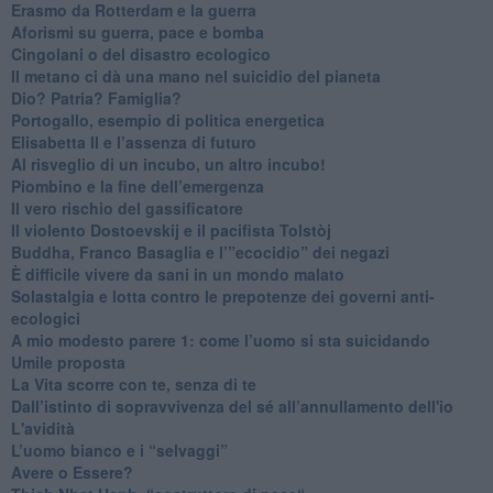
​Erasmo da Rotterdam e la guerra
​Aforismi su guerra, pace e bomba
Cingolani o del disastro ecologico
​Il metano ci dà una mano nel suicidio del pianeta
​Dio? Patria? Famiglia?
Portogallo, esempio di politica energetica
​Elisabetta II e l’assenza di futuro
Al risveglio di un incubo, un altro incubo!
​Piombino e la fine dell’emergenza
​Il vero rischio del gassificatore
​Il violento Dostoevskij e il pacifista Tolstòj
​Buddha, Franco Basaglia e l’”ecocidio” dei negazi
​È difficile vivere da sani in un mondo malato
Solastalgia e lotta contro le prepotenze dei governi anti-
ecologici
​A mio modesto parere 1: come l’uomo si sta suicidando
​Umile proposta
​La Vita scorre con te, senza di te
​Dall’istinto di sopravvivenza del sé all’annullamento dell'io
L'avidità
​L’uomo bianco e i “selvaggi”
​Avere o Essere?