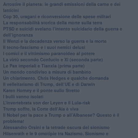
Arrostire il pianeta: le grandi emissioni della carne e dei
latticini
​Cop 30, uragani e riconversione delle spese militari
La responsabilità storica della morte sulla terra
PTSD e suicidi svelano l’intento suicidario della guerra e
dell’ignoranza
Il Wenzi e la decadenza verso la guerra e la morte
​Il tecno-fascismo e i suoi nemici delusi
​I comici e il vittimismo paranoideo al potere
​La virtù secondo Confucio e Xi (seconda parte)
Le Pax imperiali e Tianxia (prima parte)
Un mondo condiviso a misura di bambino
​Un chiarimento, Chris Hedges e qualche domanda
Il velleitarismo di Trump, dell’UE e di Darwin
​Karen Horney e il ponte sullo Stretto
​I bulli vanno isolati
L’invertebrata von der Leyen e il Lula-risk
Trump soffre, la Corte dell'Aia è viva
​Il Nobel per la pace a Trump o all’Albanese? Questo è il
problema!
​Alessandro Orsini e la tetrade oscura del sionismo
​Hilsenrath e le 9 omotipie tra Nazismo, Sionismo e