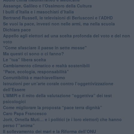
​Assange, Galileo e l’Ossimoro della Cultura
​I bulli d’Italia e i masochisti d’Italia
​Bertrand Russell, le televisioni di Berlusconi e l’ADHD
​Se vuoi la pace, investi non nelle armi, ma nella scuola
​Dichiara pace
​Appello agli elettori ad una scelta profonda del voto e del non
voto
"Come sfasciare il paese in sette mosse"
​Ma questi ci sono o ci fanno?
​Le “tua” libera scelta
Cambiamento climatico e realtà sostenibili
“Pace, ecologia, responsabilità”
​Corruttibilità e machiavellismo
Istruzioni per un’arte corale contro l’oggettivizzazione
dell’Essere
​L’MMPI e il mito della valutazione “oggettiva” dei test
psicologici
Come migliorare la proposta “pace terra dignità”
Caro Papa Francesco
​Jorit, Ornella Muti… e i politici (e i loro elettori) che hanno
perso l’”anima”
​Il sollevamento dei mari e la Riforma dell’ONU