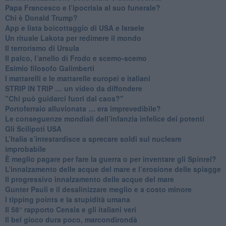
Papa Francesco e l’ipocrisia al suo funerale?
​Chi è Donald Trump?
App e lista boicottaggio di USA e Israele
​Un rituale Lakota per redimere il mondo
Il terrorismo di Ursula
​Il palco, l’anello di Frodo e scemo-scemo
Esimio filosofo Galimberti
​I mattarelli e le mattarelle europei e italiani
​STRIP IN TRIP … un video da diffondere
"Chi può guidarci fuori dal caos?"
​Portoferraio alluvionata … era imprevedibile?
Le conseguenze mondiali dell’infanzia infelice dei potenti
​Gli Scilipoti USA
L’Italia s’intestardisce a sprecare soldi sul nucleare
improbabile
È meglio pagare per fare la guerra o per inventare gli Spinrel?
​L’innalzamento delle acque del mare e l’erosione delle spiagge
​Il progressivo innalzamento delle acque del mare
​Gunter Pauli e il desalinizzare meglio e a costo minore
I tipping points e la stupidità umana
​Il 58° rapporto Censis e gli italiani veri
​Il bel gioco dura poco, marcondirondà