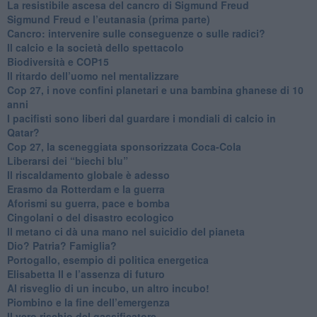
​La resistibile ascesa del cancro di Sigmund Freud
Sigmund Freud e l’eutanasia (prima parte)
Cancro: intervenire sulle conseguenze o sulle radici?
​Il calcio e la società dello spettacolo
Biodiversità e COP15
​Il ritardo dell’uomo nel mentalizzare
​Cop 27, i nove confini planetari e una bambina ghanese di 10
anni
​I pacifisti sono liberi dal guardare i mondiali di calcio in
Qatar?
​Cop 27, la sceneggiata sponsorizzata Coca-Cola
​Liberarsi dei “biechi blu”
Il riscaldamento globale è adesso
​Erasmo da Rotterdam e la guerra
​Aforismi su guerra, pace e bomba
Cingolani o del disastro ecologico
​Il metano ci dà una mano nel suicidio del pianeta
​Dio? Patria? Famiglia?
Portogallo, esempio di politica energetica
​Elisabetta II e l’assenza di futuro
Al risveglio di un incubo, un altro incubo!
​Piombino e la fine dell’emergenza
​Il vero rischio del gassificatore