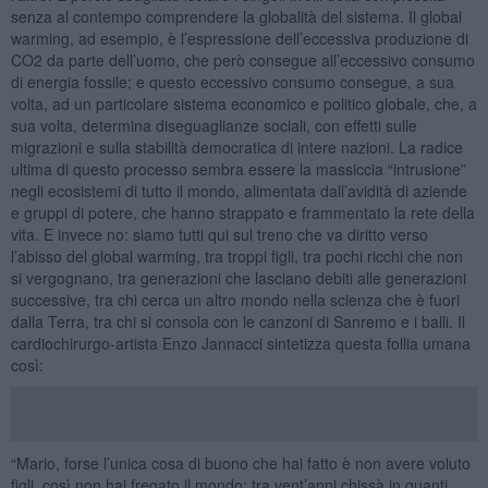
senza al contempo comprendere la globalità del sistema. Il global
warming, ad esempio, è l’espressione dell’eccessiva produzione di
CO2 da parte dell’uomo, che però consegue all’eccessivo consumo
di energia fossile; e questo eccessivo consumo consegue, a sua
volta, ad un particolare sistema economico e politico globale, che, a
sua volta, determina diseguaglianze sociali, con effetti sulle
migrazioni e sulla stabilità democratica di intere nazioni. La radice
ultima di questo processo sembra essere la massiccia “intrusione”
negli ecosistemi di tutto il mondo, alimentata dall’avidità di aziende
e gruppi di potere, che hanno strappato e frammentato la rete della
vita. E invece no: siamo tutti qui sul treno che va diritto verso
l’abisso del global warming, tra troppi figli, tra pochi ricchi che non
si vergognano, tra generazioni che lasciano debiti alle generazioni
successive, tra chi cerca un altro mondo nella scienza che è fuori
dalla Terra, tra chi si consola con le canzoni di Sanremo e i balli. Il
cardiochirurgo-artista Enzo Jannacci sintetizza questa follia umana
così:
“Mario, forse l’unica cosa di buono che hai fatto è non avere voluto
figli, così non hai fregato il mondo: tra vent’anni chissà in quanti