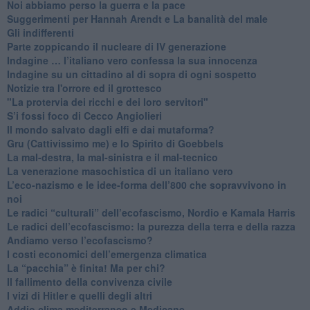
Noi abbiamo perso la guerra e la pace
Suggerimenti per Hannah Arendt e La banalità del male
​Gli indifferenti
Parte zoppicando il nucleare di IV generazione
​Indagine … l’italiano vero confessa la sua innocenza
Indagine su un cittadino al di sopra di ogni sospetto
Notizie tra l'orrore ed il grottesco
"La protervia dei ricchi e dei loro servitori"
S’i fossi foco di Cecco Angiolieri
​Il mondo salvato dagli elfi e dai mutaforma?
Gru (Cattivissimo me) e lo Spirito di Goebbels
​La mal-destra, la mal-sinistra e il mal-tecnico
​La venerazione masochistica di un italiano vero
​L’eco-nazismo e le idee-forma dell’800 che sopravvivono in
noi
​Le radici “culturali” dell’ecofascismo, Nordio e Kamala Harris
Le radici dell’ecofascismo: la purezza della terra e della razza
Andiamo verso l’ecofascismo?
I costi economici dell’emergenza climatica
​La “pacchia” è finita! Ma per chi?
​Il fallimento della convivenza civile
​I vizi di Hitler e quelli degli altri
Addio clima mediterraneo e Medicane