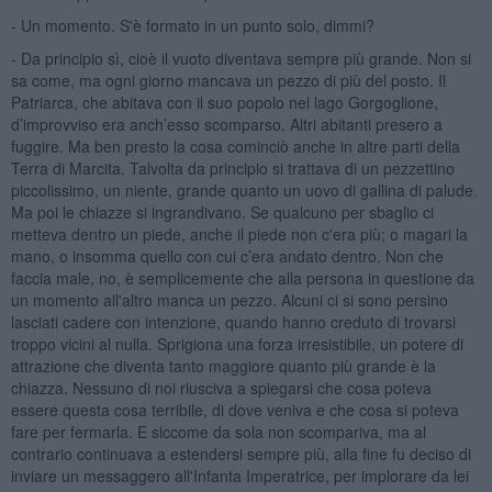
- Un momento. S'è formato in un punto solo, dimmi?
- Da principio sì, cioè il vuoto diventava sempre più grande. Non si
sa come, ma ogni giorno mancava un pezzo di più del posto. Il
Patriarca, che abitava con il suo popolo nel lago Gorgoglione,
d’improvviso era anch’esso scomparso. Altri abitanti presero a
fuggire. Ma ben presto la cosa cominciò anche in altre parti della
Terra di Marcita. Talvolta da principio si trattava di un pezzettino
piccolissimo, un niente, grande quanto un uovo di gallina di palude.
Ma poi le chiazze si ingrandivano. Se qualcuno per sbaglio ci
metteva dentro un piede, anche il piede non c'era più; o magari la
mano, o insomma quello con cui c’era andato dentro. Non che
faccia male, no, è semplicemente che alla persona in questione da
un momento all'altro manca un pezzo. Alcuni ci si sono persino
lasciati cadere con intenzione, quando hanno creduto di trovarsi
troppo vicini al nulla. Sprigiona una forza irresistibile, un potere di
attrazione che diventa tanto maggiore quanto più grande è la
chiazza. Nessuno di noi riusciva a spiegarsi che cosa poteva
essere questa cosa terribile, di dove veniva e che cosa si poteva
fare per fermarla. E siccome da sola non scompariva, ma al
contrario continuava a estendersi sempre più, alla fine fu deciso di
inviare un messaggero all'Infanta Imperatrice, per implorare da lei