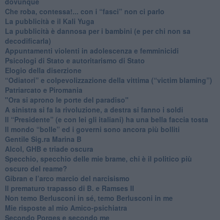
dovunque
​Che roba, contessa!... con i “fasci” non ci parlo
La pubblicità e il Kali Yuga
​La pubblicità è dannosa per i bambini (e per chi non sa
decodificarla)
​Appuntamenti violenti in adolescenza e femminicidi
​Psicologi di Stato e autoritarismo di Stato
Elogio della diserzione
“Odiatori” e colpevolizzazione della vittima (“victim blaming”)
​Patriarcato e Piromania
"Ora si aprono le porte del paradiso"
​A sinistra si fa la rivoluzione, a destra si fanno i soldi
​Il “Presidente” (e con lei gli italiani) ha una bella faccia tosta
​Il mondo “bolle” ed i governi sono ancora più bolliti
​Gentile Sig.ra Marina B
​Alcol, GHB e triade oscura
​Specchio, specchio delle mie brame, chi è il politico più
oscuro del reame?
​Gibran e l’arco marcio del narcisismo
​Il prematuro trapasso di B. e Ramses II
​Non temo Berlusconi in sé, temo Berlusconi in me
​Mie risposte al mio Amico-psichiatra
​Secondo Porges e secondo me