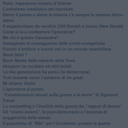
Putin, imperatore romano d’Oriente
​L’ottimismo irrealistico dei narcisisti
​Dietro il potere e dietro la miseria c’è sempre la mamma dietro-
dietro
Il negazionismo da vecchio (Old Denial) a nuovo (New Denial)
Come si fa a combattere l'ignoranza?
Ma chi è questo Cassandra?
Immaginare le conseguenze delle scelte energetiche
​Fuochi d’artificio e fuochi veri in un mondo maschilista
Buon 2024 ?
​Buon Natale dalle macerie della Terra
​Idrogeno vs nucleare ed altri dubbi
​La mia generazione ha perso (la democrazia)
​Tutti insieme verso l’aumento di tre gradi
Mi chiamo Giulia
L’ignoranza al potere
​“Considerazioni attuali sulla guerra e la morte" di Sigmund
Freud
​Lo storytelling e l’inutilità della guerra dei “ragazzi di destra”
​Gli “eventi esterni”, la post-democrazia e l’assenza di
soggettività delle masse
​Il populismo di “Bibi” per l’Occidente: portare la guerra