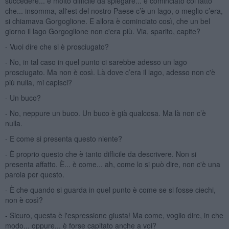
succedere... è molto difficile da spiegare... è cominciato col fatto
che... insomma, all'est del nostro Paese c’è un lago, o meglio c’era,
si chiamava Gorgoglione. E allora è cominciato così, che un bel
giorno il lago Gorgoglione non c'era più. Via, sparito, capite?
- Vuoi dire che si è prosciugato?
- No, in tal caso in quel punto ci sarebbe adesso un lago
prosciugato. Ma non è così. Là dove c’era il lago, adesso non c'è
più nulla, mi capisci?
- Un buco?
- No, neppure un buco. Un buco è già qualcosa. Ma là non c’è
nulla.
- E come si presenta questo niente?
- È proprio questo che è tanto difficile da descrivere. Non si
presenta affatto. È... è come... ah, come lo si può dire, non c'è una
parola per questo.
- È che quando si guarda in quel punto è come se si fosse ciechi,
non è così?
- Sicuro, questa è l'espressione giusta! Ma come, voglio dire, in che
modo... oppure... è forse capitato anche a voi?