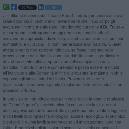
. —
Stiamo esaminando il “caso Freud”, morto per cancro al cavo
orale dopo più di venti anni di avvertimenti che il suo corpo gli
aveva inutilmente manifestato. I medici che curarono il Dr. Freud –
e, purtroppo, la stragrande maggioranza dei medici attuali –
avevano un approccio riduzionista, scambiavano cioè i sintomi per
la malattia, e curavano i sintomi per eradicare la malattia. Questo
atteggiamento non sarebbe riduttivo, se fosse integrato nella
prevenzione e nella riabilitazione. La riabilitazione, in particolare,
dovrebbe servire alla comprensione della complessità della
malattia, in modo che tale comprensione possa essere restituita
all’Individuo e alla Comunità al fine di prevenire la malattia in chi è
esposto agli stessi fattori di rischio. Prevenzione, cura e
riabilitazione si muovono perciò circolarmente intrecciandosi in un
processo virtuoso.
In una visione non riduzionistica (in cui prevale la visione fatalistica
dell’”identità gene”), ma sistemica (in cui prevale la visione del
destino governato delle possibilità), ogni fenomeno vitale è leggibile
a vari livelli di complessità (biologico, sociale, ecologico, economico
e politico) e questi livelli si intersecano ed interagiscono l’uno con
l’altro. È perciò sbagliato isolare i singoli livelli della complessità