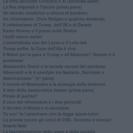
​La virtù secondo Confucio e Xi (seconda parte)
Le Pax imperiali e Tianxia (prima parte)
Un mondo condiviso a misura di bambino
​Un chiarimento, Chris Hedges e qualche domanda
Il velleitarismo di Trump, dell’UE e di Darwin
​Karen Horney e il ponte sullo Stretto
​I bulli vanno isolati
L’invertebrata von der Leyen e il Lula-risk
Trump soffre, la Corte dell'Aia è viva
​Il Nobel per la pace a Trump o all’Albanese? Questo è il
problema!
​Alessandro Orsini e la tetrade oscura del sionismo
​Hilsenrath e le 9 omotipie tra Nazismo, Sionismo e
Americanismo" (4^ parte)
​Il terrore di Netanyahu e la strategia della tensione
Il mito della democratica Israele (prima parte)
​Finale di partita?
​Il voto del referendum e i due genocidi
Il decreto il-libertà e in-sicurezza
Tu vuo’ fa l’americano con la legge spara-tutto!
La poesia contro gli orrori di CISL, Governo e sionisti
Israele-Salò
​La fascistizzazione dello stato e della società