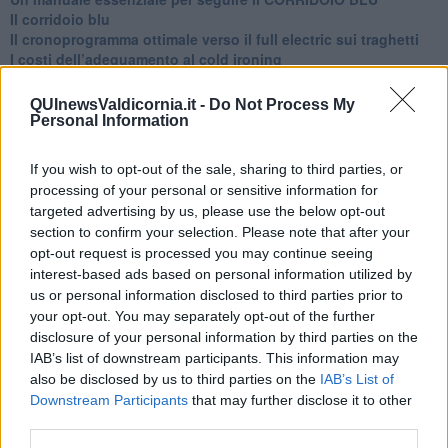
Il corridoio blu
​Il cronoprogramma ottimale verso il full electric sui traghetti
​I costi dell’adeguamento al cold ironing
Alcune domande da esordiente agli esperti che decidono le
sorti dell’Elba
QUInewsValdicornia.it -
Do Not Process My
Verso il full electric a gestione pubblica dei traghetti​
Personal Information
​La Scienza dei Cittadini e i Cittadini per l’Aria
Trump e le sue guerre contro i deboli e contro la terra
If you wish to opt-out of the sale, sharing to third parties, or
​Le furbate elettorali della Meloni e la testardaggine
processing of your personal or sensitive information for
dell’opposizione
targeted advertising by us, please use the below opt-out
​Date loro l’Oscar al posto del Nobel per la Pace
section to confirm your selection. Please note that after your
L'umanizzazione dell'economia e della politica
opt-out request is processed you may continue seeing
​Dopo il diluvio dei NO: un patto intergenerazionale
interest-based ads based on personal information utilized by
​Un grandioso NO ai falchi teocratici e ai loro vassalli
us or personal information disclosed to third parties prior to
La religione è la cocaina dei potenti
your opt-out. You may separately opt-out of the further
Donald e Bibi confinati nell’isola di St James?
L’italiano vero e la paura che al referendum vinca il No
disclosure of your personal information by third parties on the
​Complottismo o capitalismo globale?
IAB’s list of downstream participants. This information may
​Ma, contessa, non si vergogna a continuare a guardare San
also be disclosed by us to third parties on the
IAB’s List of
Scemo?
Downstream Participants
that may further disclose it to other
​Io non mi fiderei di chi promuove o consuma i riti collettivi
third parties.
Esportazioni Usa: da democrazia a guerra civile