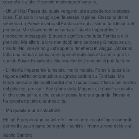
consiglio e aiuto. E questo messaggero sono io.
- Uh uh! Nel Paese dal quale vengo io, sta succedendo la stessa
cosa. E io sono in viaggio per la stessa ragione. Ciascuno di noi
viene da un Paese diverso di Fantàsia e qui ci siamo tutti incontrati
per caso. Ma ciascuno di noi porta all'Infanta Imperatrice il
medesimo messaggio. E questo significa che tutta Fantàsia è in
pericolo. Ma allora, allora non dobbiamo perdere più neppure un
minuto! Noi volevamo giust’appunto rimetterci in viaggio. Abbiamo
fatto una pausa a causa dell'impenetrabile oscurità che regna in
questo Bosco Frusciante. Ma ora che lei è con noi ci può far luce.
- L'Infanta Imperatrice è malata, molto malata. Forse è questa la
ragione dell'incomprensibile disgrazia caduta su Fantàsia. Ma
finora nessuno dei molti medici che si sono raccolti lassù nel recinto
del palazzo, presso il Padiglione della Magnolia, è riuscito a capire
di che cosa soffra e che cosa si possa fare per guarirla. Nessuno
ha ancora trovato una medicina.
- Ma questa è una catastrofe.
Eh, sì! È proprio una catastrofe il buco nero in cui stiamo cadendo,
dentro il quale stiamo perdendo il sentire il “ritmo strano della vita”.
Adolfo Santoro