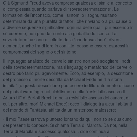
Già Sigmund Freud aveva compreso qualcosa di simile al concetto
di complessità quando parlava di “sovradeterminazione”. Le
formazioni dell’inconscio, come i sintomi o i sogni, risultano
determinate da una pluralità di fattori, che rinviano o a più cause o
a diverse sequenze significative, ognuna delle quali, pur essendo in
sé coerente, non può dar conto alla globalità del senso. La
sovradeterminazione è l’effetto della “condensazione”: diversi
elementi, anche tra di loro in conflitto, possono essere espressi in
compromessi del sogno o del sintomo.
Il linguaggio analitico del cervello sinistro non può sciogliere i nodi
della sovradeterminazione, ma il linguaggio metaforico del cervello
destro può farlo più agevolmente. Ecco, ad esempio, la descrizione
del processo di morte descritta da Michael Ende ne “La storia
infinita” (e questa descrizione può essere indifferentemente efficace
nel global warming o nel nichilismo o nella “resistibile ascesa di
Arturo Ui” di Bertolt Brecht o nella resistibile ascesa del cancro, di
cui, per altro, morì Michael Ende): ecco il dialogo tra alcuni abitanti
del mondo di Fantàsia, afflitta da un misterioso malessere:
- Il mio Paese si trova piuttosto lontano da qui, non so se qualcuno
dei presenti lo conosce. Si chiama Terra di Marcita. Da noi, nella
Terra di Marcita è successo qualcosa... cioè continua a