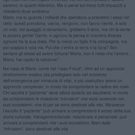
saremo, in quanti rideremo. Ma ci pensi sul treno tutti impazziti a
chiederci dove andremo.
Mario, ma tu guarda i miliardi che spendono a prendere i sassi nel
cielo: questi prendono, vanno, vengono, non fanno niente, è solo
un volo, noi quaggiù ci sbraniamo, gridiamo ti amo, ma chi la sente
la povera gente! Gente, e ognuno la pensa in maniera diversa
ognuno ha la sua testa. Per lo meno un figlio ti fa compagnia, ma
poi scappa e vola via. Poi che c’entra la terra e la luna? Son
sempre gli stessi ad avere fortuna! Mario, non ti resta che l’amore...
Mario, hai capito la canzone!”.
Nel caso di Mario, come nel “caso Freud”, oltre ad un approccio
strettamente medico (da privilegiare solo nel momento
dell’emergenza per minaccia di vita), è più costruttivo avere un
approccio complesso, in modo da comprendere la radice del male.
Chi ascolta il “paziente” deve allora aiutarlo ad ascoltarsi, in modo
da comprendere le massicce “intrusioni” che sono avvenute nei
suoi ecosistemi, che di per sé sono destinati alla vita. Attraverso
l’ascolto il “paziente” può arrivare a comprendere il senso della sua
storia culturale, transgenerazionale, relazionale e personale; può
arrivare a comprendere che i suoi ecosistemi, liberi dalle
“intrusioni”, sono destinati alla vita.