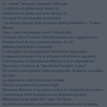
​La “mente” secondo Jackson e McLean
La difficile dicibilità della Verità (2)
​Lettera da un Amico sul caso Seung (1)
​Cronaca di una tragedia annunciata
"​La doppia visione della funzione della psichiatria e “il caso
Seung”
​Fare i conti col passato e con l’idea di Dio
​Ferenczi, Anna Freud e l’identificazione con l’aggresssore
Plastica fuori di noi e plastica dentro di noi
​Roberto Vecchioni e l’ecocidio
​L’imbroglio e le conseguenze dell’uranio impoverito
​Il rapporto perverso che si sviluppa tra vittima e aguzzino
L’erotomania, la dipendenza affettiva e la co-dipendenza
​Dio è gay o il potere di “Dio-Patria-Famiglia” è gay?
​Gli uomini sono guidati dalla propaganda, la Natura è guidata
dai fatti
La dipendenza dall’istituzione fa male
​Freud e la guerra che uccide i figli
​Diventare Maestro di se stesso prima di insegnare ad un altro
L’importanza della formazione nel diventare genitori
Riflessioni sulle radici del “male” di Freud
​La storia ancestrale e la primissima relazione con la madre