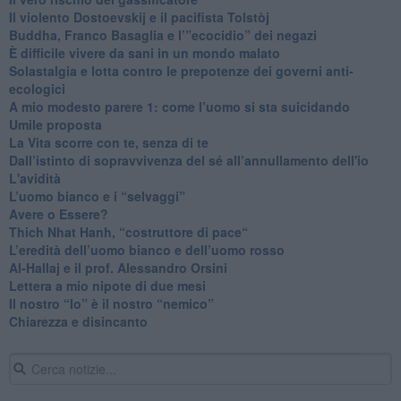
​Il violento Dostoevskij e il pacifista Tolstòj
​Buddha, Franco Basaglia e l’”ecocidio” dei negazi
​È difficile vivere da sani in un mondo malato
Solastalgia e lotta contro le prepotenze dei governi anti-
ecologici
​A mio modesto parere 1: come l’uomo si sta suicidando
​Umile proposta
​La Vita scorre con te, senza di te
​Dall’istinto di sopravvivenza del sé all’annullamento dell'io
L'avidità
​L’uomo bianco e i “selvaggi”
​Avere o Essere?
​Thich Nhat Hanh, “costruttore di pace“
​L’eredità dell’uomo bianco e dell’uomo rosso
Al-Hallaj e il prof. Alessandro Orsini
​Lettera a mio nipote di due mesi
​Il nostro “Io” è il nostro “nemico”
​Chiarezza e disincanto