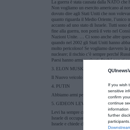
La guerra è stata causata dalla NATO che ha
Non vogliamo un esercito americano al nost
dovuto dire agli Stati Uniti che non voleva
quanto riguarda il Medio Oriente, l’unico mo
accanto ad uno stato di Israele. Tutti sono 
fine alla guerra, non porrà il veto nel Cons
Nazioni Unite. … Ci sono anche altre questi
quando nel 2002 gli Stati Uniti hanno abband
molto pericoloso! Se vogliamo davvero la p
nucleare; il rischio c’è sempre perché Russi
Paesi hanno armi nucleari: finché non ci sarà
3. ELON MUSK
QUInewsVa
Il Nuovo veicolo di SpaceX potrebbe distru
If you wish 
4. PUTIN
sensitive in
Abbiamo armi per colpire i Paesi occidenta
confirm you
continue se
5. GIDEON LEVI, giornalista israeliano
information 
Levi ha sempre criticato la politica di Isra
further disc
Israele di occupare illegalmente il territori
participants
Israele e chiede che venga restituita ai Pales
Downstream 