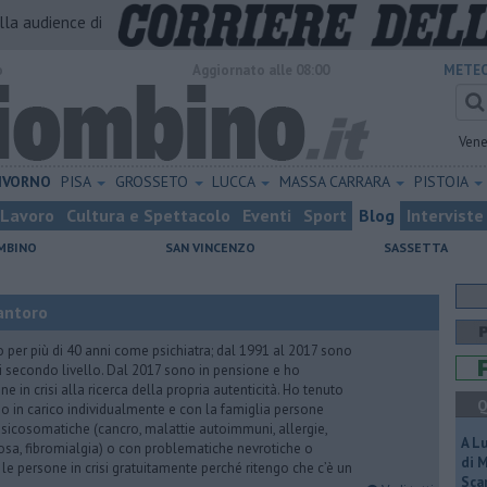
alla audience di
o
Aggiornato alle 08:00
METEO
Vene
IVORNO
PISA
GROSSETO
LUCCA
MASSA CARRARA
PISTOIA
Lavoro
Cultura e Spettacolo
Eventi
Sport
Blog
Interviste
MBINO
SAN VINCENZO
SASSETTA
antoro
o per più di 40 anni come psichiatra; dal 1991 al 2017 sono
di secondo livello. Dal 2017 sono in pensione e ho
e in crisi alla ricerca della propria autenticità. Ho tenuto
Q
o in carico individualmente e con la famiglia persone
icosomatiche (cancro, malattie autoimmuni, allergie,
A L
iosa, fibromialgia) o con problematiche nevrotiche o
di 
 le persone in crisi gratuitamente perché ritengo che c’è un
Scar