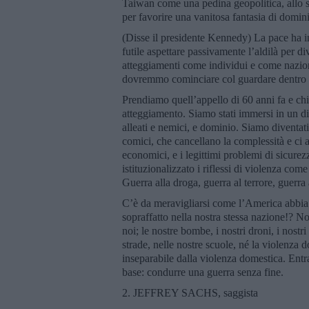
Taiwan come una pedina geopolitica, allo st
per favorire una vanitosa fantasia di domin
(Disse il presidente Kennedy) La pace ha in
futile aspettare passivamente l’aldilà per 
atteggiamenti come individui e come nazioni
dovremmo cominciare col guardare dentro a
Prendiamo quell’appello di 60 anni fa e chie
atteggiamento. Siamo stati immersi in un dis
alleati e nemici, e dominio. Siamo diventati
comici, che cancellano la complessità e ci ac
economici, e i legittimi problemi di sicurezz
istituzionalizzato i riflessi di violenza come
Guerra alla droga, guerra al terrore, guerr
C’è da meravigliarsi come l’America abbia s
sopraffatto nella nostra stessa nazione!? No
noi; le nostre bombe, i nostri droni, i nostr
strade, nelle nostre scuole, né la violenza 
inseparabile dalla violenza domestica. Entra
base: condurre una guerra senza fine.
2. JEFFREY SACHS, saggista