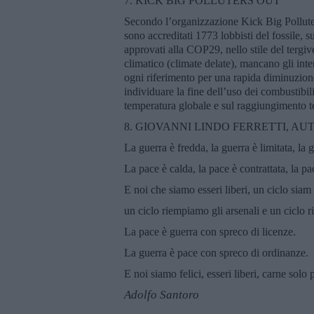
7. KICK BIG POLLUTERS OUT
Secondo l’organizzazione Kick Big Polluter
sono accreditati 1773 lobbisti del fossile, s
approvati alla COP29, nello stile del tergi
climatico (climate delate), mancano gli inte
ogni riferimento per una rapida diminuzion
individuare la fine dell’uso dei combustibil
temperatura globale e sul raggiungimento t
8. GIOVANNI LINDO FERRETTI, AUT
La guerra è fredda, la guerra è limitata, la 
La pace è calda, la pace è contrattata, la pac
E noi che siamo esseri liberi, un ciclo siam
un ciclo riempiamo gli arsenali e un ciclo r
La pace è guerra con spreco di licenze.
La guerra è pace con spreco di ordinanze.
E noi siamo felici, esseri liberi, carne solo
Adolfo Santoro