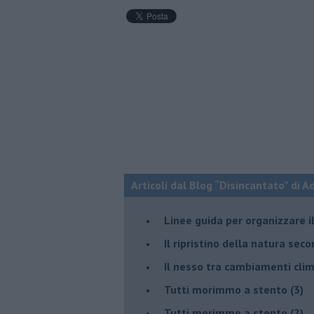
Articoli dal Blog “Disincantato” di 
​Linee guida per organizzare 
​Il ripristino della natura sec
Il nesso tra cambiamenti cli
Tutti morimmo a stento (3)
Tutti morimmo a stento (2)