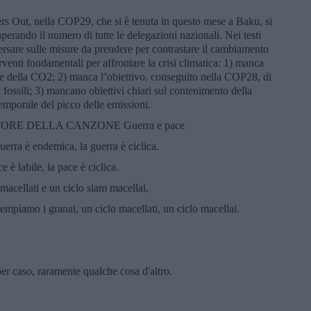
s Out, nella COP29, che si è tenuta in questo mese a Baku, si
uperando il numero di tutte le delegazioni nazionali. Nei testi
versare sulle misure da prendere per contrastare il cambiamento
rventi fondamentali per affrontare la crisi climatica: 1) manca
e della CO2; 2) manca l’obiettivo, conseguito nella COP28, di
i fossili; 3) mancano obiettivi chiari sul contenimento della
emporale del picco delle emissioni.
ORE DELLA CANZONE Guerra e pace
guerra è endemica, la guerra è ciclica.
e è labile, la pace è ciclica.
 macellati e un ciclo siam macellai,
iempiamo i granai, un ciclo macellati, un ciclo macellai.
 per caso, raramente qualche cosa d'altro.