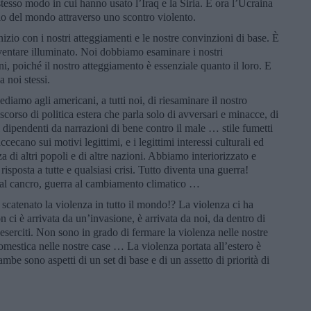
esso modo in cui hanno usato l’Iraq e la Siria. E ora l’Ucraina
io del mondo attraverso uno scontro violento.
izio con i nostri atteggiamenti e le nostre convinzioni di base. È
diventare illuminato. Noi dobbiamo esaminare i nostri
, poiché il nostro atteggiamento è essenziale quanto il loro. E
 noi stessi.
diamo agli americani, a tutti noi, di riesaminare il nostro
corso di politica estera che parla solo di avversari e minacce, di
 dipendenti da narrazioni di bene contro il male … stile fumetti
cecano sui motivi legittimi, e i legittimi interessi culturali ed
a di altri popoli e di altre nazioni. Abbiamo interiorizzato e
 risposta a tutte e qualsiasi crisi. Tutto diventa una guerra!
a al cancro, guerra al cambiamento climatico …
catenato la violenza in tutto il mondo!? La violenza ci ha
n ci è arrivata da un’invasione, è arrivata da noi, da dentro di
i eserciti. Non sono in grado di fermare la violenza nelle nostre
domestica nelle nostre case … La violenza portata all’estero è
mbe sono aspetti di un set di base e di un assetto di priorità di