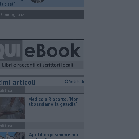
la città"
Condoglianze
imi articoli
Vedi tutti
olitica
Medico a Riotorto, "Non
abbassiamo la guardia"
olitica
"Apritiborgo sempre più