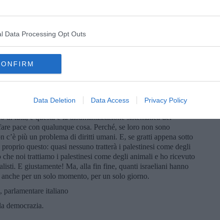
vere la coscienza in pace nonostante la palese ingiustizia che
 società israeliana si è circondata di protezioni, non soltanto di
 solo citare i tre principi che permettono a noi israeliani di
brutale.
l Data Processing Opt Outs
 tutti, sono convinti che noi siamo il popolo eletto. E, siccome
 fare tutto quello che vogliamo.
CONFIRM
oni molto più brutali della nostra, occupazioni persino più
ella storia un’occupazione in cui l’occupante si presentasse
r, questa premier israeliana che ha detto che dopo l’Olocausto
Data Deletion
Data Access
Privacy Policy
o che volevano.
oso di tutti, e questa è la disumanizzazione sistematica dei
di fare pace con qualunque cosa. Perché, se loro non sono
 c’è più un problema di diritti umani. E, se gratti appena sotto
erai proprio questo: quasi nessuno tratterà i palestinesi come degli
o che noi trattiamo i palestinesi come degli animali e ho ricevuto
alisti. E giustamente! Ma, alla fin fine, quanti israeliani hanno
i, anche per un solo momento, per un solo giorno.
rlamentare italiano
lla democrazia.