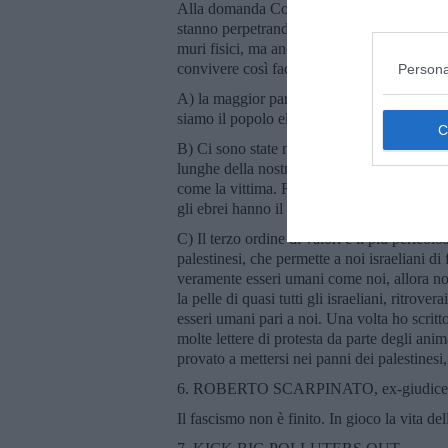
Alla domanda Come fanno gli israeliani ad a
stanno perpetrando? ecco la sua risposta. La
muri fisici, ma anche di muri mentali. Voglio
convivere così facilmente con questa realtà 
Persona
A) la maggior parte degli israeliani, se non
siamo il popolo eletto, abbiamo il diritto di
B) Ci sono state nella storia delle occupazi
lunghe della nostra. Ma non c’è mai stata n
come la vittima. Ricordiamoci di Golda Mei
gli ebrei hanno il diritto di fare tutto quell
C) Il terzo ordine di valori è il più pericol
palestinesi, che permette a noi israeliani 
veramente esseri umani come noi, allora non
la pelle di quasi tutti gli israeliani, ritrov
esseri umani pari a noi. Una volta ho scritt
molte lettere di protesta da parte degli anim
provato a mettersi nei panni dei palestines
6. ROBERTO SCARPINATO, ex-giudice, pa
Il fascismo non è finito. In gioco la vita de