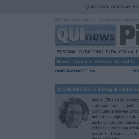
Questo sito contribuisce 
QUI
quotidiano online.
Percorso semplificat
TOSCANA
VALDICORNIA
ELBA
CECINA
L
Home
Cronaca
Politica
Attualità
CAMPIGLIA MARITTIMA
PIO
DISINCANTATO — il Blog di Adolfo S
Vivo all’Elba ed ho lavorat
stato primario e dirigente 
continuato a ricevere person
numerosi gruppi ed ho pres
anche con problematiche ps
cefalee, ipertensione arter
psicotiche. Da anni ascolto