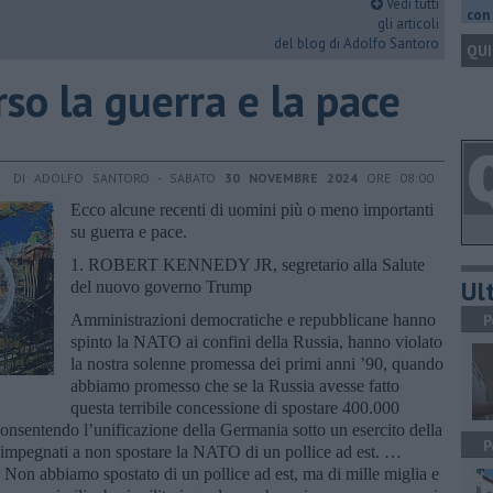
Vedi tutti
con 
gli articoli
del blog di Adolfo Santoro
QUI
so la guerra e la pace
DI ADOLFO SANTORO - SABATO
30 NOVEMBRE 2024
ORE 08:00
Ecco alcune recenti di uomini più o meno importanti
su guerra e pace.
1. ROBERT KENNEDY JR, segretario alla Salute
Ult
del nuovo governo Trump
Amministrazioni democratiche e repubblicane hanno
P
spinto la NATO ai confini della Russia, hanno violato
la nostra solenne promessa dei primi anni ’90, quando
abbiamo promesso che se la Russia avesse fatto
questa terribile concessione di spostare 400.000
 consentendo l’unificazione della Germania sotto un esercito della
P
 impegnati a non spostare la NATO di un pollice ad est. …
Non abbiamo spostato di un pollice ad est, ma di mille miglia e