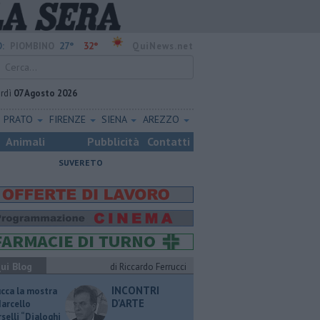
27°
32°
:
PIOMBINO
QuiNews.net
rdì
07 Agosto 2026
PRATO
FIRENZE
SIENA
AREZZO
Animali
Pubblicità
Contatti
SUVERETO
ui Blog
di Riccardo Ferrucci
INCONTRI
ucca la mostra
D'ARTE
Marcello
selli “Dialoghi