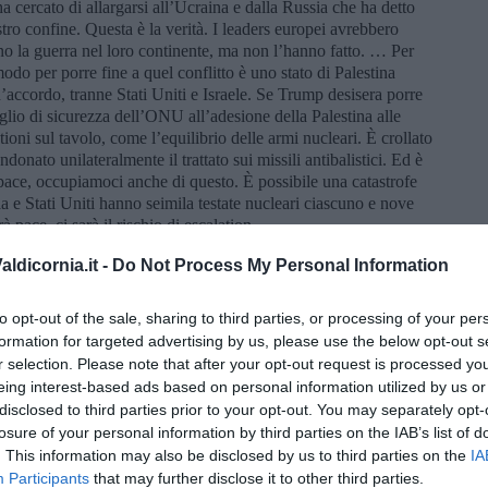
 cercato di allargarsi all’Ucraina e dalla Russia che ha detto
ro confine. Questa è la verità. I leaders europei avrebbero
no la guerra nel loro continente, ma non l’hanno fatto. … Per
do per porre fine a quel conflitto è uno stato di Palestina
d’accordo, tranne Stati Uniti e Israele. Se Trump desisera porre
iglio di sicurezza dell’ONU all’adesione della Palestina alle
oni sul tavolo, come l’equilibrio delle armi nucleari. È crollato
onato unilateralmente il trattato sui missili antibalistici. Ed è
ace, occupiamoci anche di questo. È possibile una catastrofe
a e Stati Uniti hanno seimila testate nucleari ciascuno e nove
 pace, ci sarà il rischio di escalation.
ldicornia.it -
Do Not Process My Personal Information
ggere la Russia in pochi secondi!
to opt-out of the sale, sharing to third parties, or processing of your per
formation for targeted advertising by us, please use the below opt-out s
li … abbiamo un supermissile che non è possibile intercettare.
r selection. Please note that after your opt-out request is processed y
eing interest-based ads based on personal information utilized by us or
disclosed to third parties prior to your opt-out. You may separately opt-
ele, che lui definisce apertamente uno Stato di apartheid. Accusa
losure of your personal information by third parties on the IAB’s list of
o della Cisgiordania. Invoca delle sanzioni internazionali contro
. This information may also be disclosed by us to third parties on the
IA
tinesi la terra che è stata loro rubata.
Participants
that may further disclose it to other third parties.