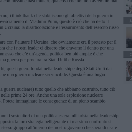
a con missili e basi militari, qualcosa che noi non avremmo mai
erno, i think thank che stabiliscono gli obiettivi della guerra in
A
ovesciamento di Vladimir Putin, questo è ciò che ha detto il
n Ucraina: la disarticolazione e l’esaurimento dell’esercito russo
.
are con l’aiutare l’Ucraina, che ovviamente era il pretesto per il
ra che i nostri leader ci dissero che eravamo lì dentro per una
mmesso che c’è un’agenda politica ben più ampia: è che
C
a guerra per procura tra Stati Uniti e Russia.
, questi guerrafondai nella leadershipe degli Stati Uniti dai
 che una guerra nucleare sia vincibile. Questa è una bugia
 guerra nucleare) tutto quello che abbiamo costruito, tutto ciò
o nelle prime 24 ore. Anche una sola esplosione nucleare
do. Potete immaginare le conseguenze di un pieno scambio
nni i sostenitori di una politica estera militarista nella leadership
opposto: la loro strategia belligerante di massimo confronto si
o stesso gruppo all’interno del nostro governo che spera di usare