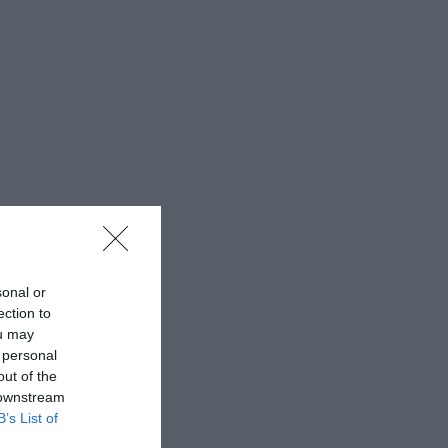
sonal or
ection to
ou may
 personal
out of the
 downstream
B’s List of