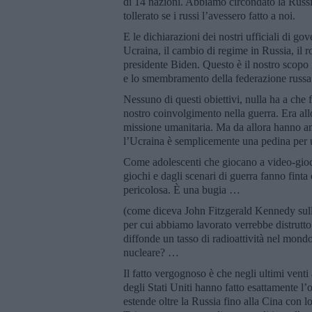
di 14 nazioni. Abbiamo circondato la Russi
tollerato se i russi l’avessero fatto a noi.
E le dichiarazioni dei nostri ufficiali di gov
Ucraina, il cambio di regime in Russia, il r
presidente Biden. Questo è il nostro scopo i
e lo smembramento della federazione russa
Nessuno di questi obiettivi, nulla ha a che f
nostro coinvolgimento nella guerra. Era allo
missione umanitaria. Ma da allora hanno a
l’Ucraina è semplicemente una pedina per un
Come adolescenti che giocano a video-giochi
giochi e dagli scenari di guerra fanno finta
pericolosa. È una bugia …
(come diceva John Fitzgerald Kennedy sulla
per cui abbiamo lavorato verrebbe distrutt
diffonde un tasso di radioattività nel mon
nucleare? …
Il fatto vergognoso è che negli ultimi venti a
degli Stati Uniti hanno fatto esattamente l’
estende oltre la Russia fino alla Cina con l