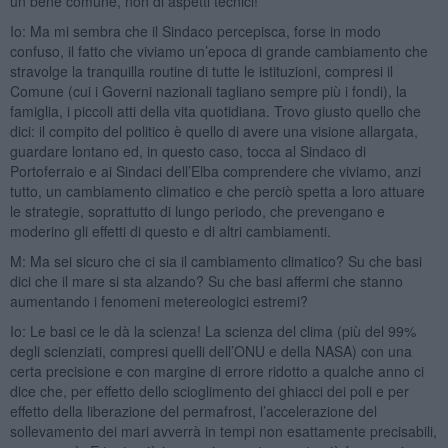
un bene comune, non di aspetti tecnici!
Io: Ma mi sembra che il Sindaco percepisca, forse in modo
confuso, il fatto che viviamo un’epoca di grande cambiamento che
stravolge la tranquilla routine di tutte le istituzioni, compresi il
Comune (cui i Governi nazionali tagliano sempre più i fondi), la
famiglia, i piccoli atti della vita quotidiana. Trovo giusto quello che
dici: il compito del politico è quello di avere una visione allargata,
guardare lontano ed, in questo caso, tocca al Sindaco di
Portoferraio e ai Sindaci dell’Elba comprendere che viviamo, anzi
tutto, un cambiamento climatico e che perciò spetta a loro attuare
le strategie, soprattutto di lungo periodo, che prevengano e
moderino gli effetti di questo e di altri cambiamenti.
M: Ma sei sicuro che ci sia il cambiamento climatico? Su che basi
dici che il mare si sta alzando? Su che basi affermi che stanno
aumentando i fenomeni metereologici estremi?
Io: Le basi ce le dà la scienza! La scienza del clima (più del 99%
degli scienziati, compresi quelli dell’ONU e della NASA) con una
certa precisione e con margine di errore ridotto a qualche anno ci
dice che, per effetto dello scioglimento dei ghiacci dei poli e per
effetto della liberazione del permafrost, l’accelerazione del
sollevamento dei mari avverrà in tempi non esattamente precisabili,