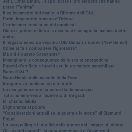
​Jorit, Ornella Muti… e i politici (e i loro elettori) che hanno
perso l’”anima”
​Il sollevamento dei mari e la Riforma dell’ONU
Putin, imperatore romano d’Oriente
​L’ottimismo irrealistico dei narcisisti
​Dietro il potere e dietro la miseria c’è sempre la mamma dietro-
dietro
Il negazionismo da vecchio (Old Denial) a nuovo (New Denial)
Come si fa a combattere l'ignoranza?
Ma chi è questo Cassandra?
Immaginare le conseguenze delle scelte energetiche
​Fuochi d’artificio e fuochi veri in un mondo maschilista
Buon 2024 ?
​Buon Natale dalle macerie della Terra
​Idrogeno vs nucleare ed altri dubbi
​La mia generazione ha perso (la democrazia)
​Tutti insieme verso l’aumento di tre gradi
Mi chiamo Giulia
L’ignoranza al potere
​“Considerazioni attuali sulla guerra e la morte" di Sigmund
Freud
​Lo storytelling e l’inutilità della guerra dei “ragazzi di destra”
​Gli “eventi esterni”, la post-democrazia e l’assenza di