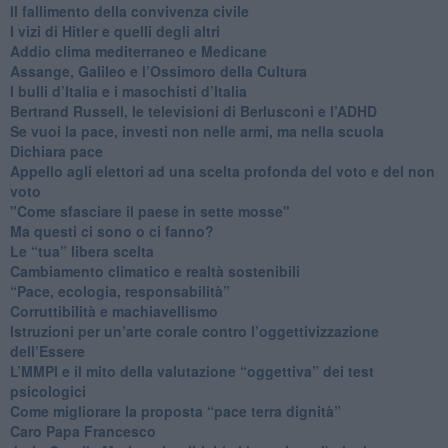
​Il fallimento della convivenza civile
​I vizi di Hitler e quelli degli altri
Addio clima mediterraneo e Medicane
​Assange, Galileo e l’Ossimoro della Cultura
​I bulli d’Italia e i masochisti d’Italia
​Bertrand Russell, le televisioni di Berlusconi e l’ADHD
​Se vuoi la pace, investi non nelle armi, ma nella scuola
​Dichiara pace
​Appello agli elettori ad una scelta profonda del voto e del non
voto
"Come sfasciare il paese in sette mosse"
​Ma questi ci sono o ci fanno?
​Le “tua” libera scelta
Cambiamento climatico e realtà sostenibili
“Pace, ecologia, responsabilità”
​Corruttibilità e machiavellismo
Istruzioni per un’arte corale contro l’oggettivizzazione
dell’Essere
​L’MMPI e il mito della valutazione “oggettiva” dei test
psicologici
Come migliorare la proposta “pace terra dignità”
Caro Papa Francesco