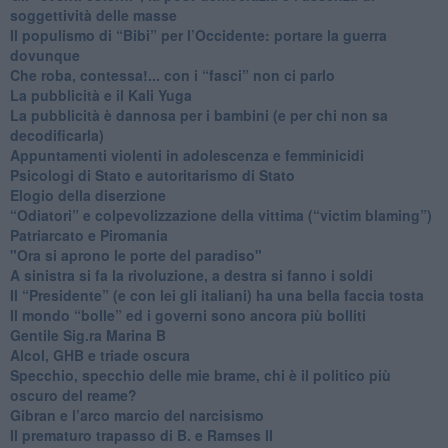
soggettività delle masse
​Il populismo di “Bibi” per l’Occidente: portare la guerra
dovunque
​Che roba, contessa!... con i “fasci” non ci parlo
La pubblicità e il Kali Yuga
​La pubblicità è dannosa per i bambini (e per chi non sa
decodificarla)
​Appuntamenti violenti in adolescenza e femminicidi
​Psicologi di Stato e autoritarismo di Stato
Elogio della diserzione
“Odiatori” e colpevolizzazione della vittima (“victim blaming”)
​Patriarcato e Piromania
"Ora si aprono le porte del paradiso"
​A sinistra si fa la rivoluzione, a destra si fanno i soldi
​Il “Presidente” (e con lei gli italiani) ha una bella faccia tosta
​Il mondo “bolle” ed i governi sono ancora più bolliti
​Gentile Sig.ra Marina B
​Alcol, GHB e triade oscura
​Specchio, specchio delle mie brame, chi è il politico più
oscuro del reame?
​Gibran e l’arco marcio del narcisismo
​Il prematuro trapasso di B. e Ramses II