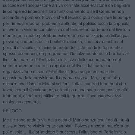
succede se l’acquazzone arriva con tale accelerazione da bagnare
le pompe ed impedire il loro funzionamento o se il Comune non
accende le pompe? È ovvio che il tecnico può consigliare le pompe
per rimediare ad un problema abituale, al politico tocca la capacità
di avere la visione complessiva del fenomeno partendo dal livello a
monte (un rimedio potrebbe essere una canalizzazione dell’acqua
piovana, che poi sfoci in bacini di raccolta, che serva anche nei
periodi di siccità), l’efficientamento del sistema delle fogne che
spesso esondano, un programma d’innalzamento delle barriere ai
limiti del mare e di limitazione intrusiva delle acque marine nel
sottoterra ed un controllo regolare dei livelli del mare con
organizzazione di specifici deflussi delle acque del mare in
occasione della previsione di
bombe d’acqua
. Ma, soprattutto,
occorre che l’Isola d’Elba si schieri - tutta - contro i fenomeni che
favoriscono il riscaldamento climatico e che sono connessi ad altri
fenomeni, di natura politica, quali la guerra, l’inconsapevolezza
ecologica eccetera.
EPILOGO
Me ne sono andato via dalla casa di Mario senza che i nostri punti
di vista fossero visibilmente cambiati. Poiveva ancora, ma c’era un
po’ di sole … Il giorno dopo è successa l’alluvione di Portoferraio