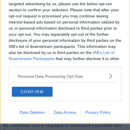
​Tutti morimmo a stento (1)
targeted advertising by us, please use the below opt-out
IL CORRIDOIO BLU il resoconto del convegno
section to confirm your selection. Please note that after your
Un manuale essenziale per seguire il CORRIDOIO BLU
opt-out request is processed you may continue seeing
Il corridoio blu
interest-based ads based on personal information utilized by
​Il cronoprogramma ottimale verso il full electric sui traghetti
us or personal information disclosed to third parties prior to
​I costi dell’adeguamento al cold ironing
your opt-out. You may separately opt-out of the further
Alcune domande da esordiente agli esperti che decidono le
disclosure of your personal information by third parties on the
sorti dell’Elba
IAB’s list of downstream participants. This information may
Verso il full electric a gestione pubblica dei traghetti​
also be disclosed by us to third parties on the
IAB’s List of
​La Scienza dei Cittadini e i Cittadini per l’Aria
Downstream Participants
that may further disclose it to other
Trump e le sue guerre contro i deboli e contro la terra
third parties.
​Le furbate elettorali della Meloni e la testardaggine
dell’opposizione
Personal Data Processing Opt Outs
​Date loro l’Oscar al posto del Nobel per la Pace
L'umanizzazione dell'economia e della politica
​Dopo il diluvio dei NO: un patto intergenerazionale
CONFIRM
​Un grandioso NO ai falchi teocratici e ai loro vassalli
La religione è la cocaina dei potenti
Donald e Bibi confinati nell’isola di St James?
Data Deletion
Data Access
Privacy Policy
L’italiano vero e la paura che al referendum vinca il No
​Complottismo o capitalismo globale?
​Ma, contessa, non si vergogna a continuare a guardare San