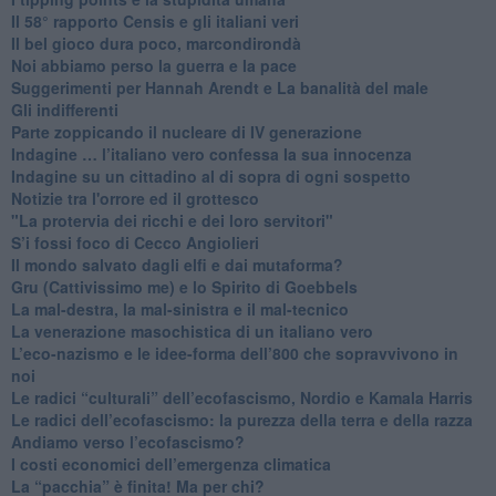
​Il 58° rapporto Censis e gli italiani veri
​Il bel gioco dura poco, marcondirondà
Noi abbiamo perso la guerra e la pace
Suggerimenti per Hannah Arendt e La banalità del male
​Gli indifferenti
Parte zoppicando il nucleare di IV generazione
​Indagine … l’italiano vero confessa la sua innocenza
Indagine su un cittadino al di sopra di ogni sospetto
Notizie tra l'orrore ed il grottesco
"La protervia dei ricchi e dei loro servitori"
S’i fossi foco di Cecco Angiolieri
​Il mondo salvato dagli elfi e dai mutaforma?
Gru (Cattivissimo me) e lo Spirito di Goebbels
​La mal-destra, la mal-sinistra e il mal-tecnico
​La venerazione masochistica di un italiano vero
​L’eco-nazismo e le idee-forma dell’800 che sopravvivono in
noi
​Le radici “culturali” dell’ecofascismo, Nordio e Kamala Harris
Le radici dell’ecofascismo: la purezza della terra e della razza
Andiamo verso l’ecofascismo?
I costi economici dell’emergenza climatica
​La “pacchia” è finita! Ma per chi?