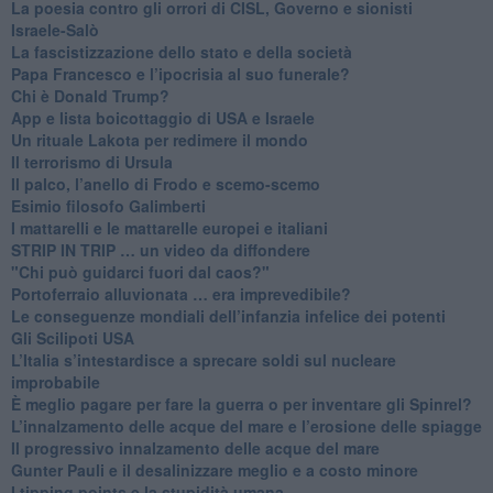
La poesia contro gli orrori di CISL, Governo e sionisti
Israele-Salò
​La fascistizzazione dello stato e della società
Papa Francesco e l’ipocrisia al suo funerale?
​Chi è Donald Trump?
App e lista boicottaggio di USA e Israele
​Un rituale Lakota per redimere il mondo
Il terrorismo di Ursula
​Il palco, l’anello di Frodo e scemo-scemo
Esimio filosofo Galimberti
​I mattarelli e le mattarelle europei e italiani
​STRIP IN TRIP … un video da diffondere
"Chi può guidarci fuori dal caos?"
​Portoferraio alluvionata … era imprevedibile?
Le conseguenze mondiali dell’infanzia infelice dei potenti
​Gli Scilipoti USA
L’Italia s’intestardisce a sprecare soldi sul nucleare
improbabile
È meglio pagare per fare la guerra o per inventare gli Spinrel?
​L’innalzamento delle acque del mare e l’erosione delle spiagge
​Il progressivo innalzamento delle acque del mare
​Gunter Pauli e il desalinizzare meglio e a costo minore
I tipping points e la stupidità umana