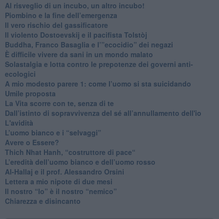
Al risveglio di un incubo, un altro incubo!
​Piombino e la fine dell’emergenza
​Il vero rischio del gassificatore
​Il violento Dostoevskij e il pacifista Tolstòj
​Buddha, Franco Basaglia e l’”ecocidio” dei negazi
​È difficile vivere da sani in un mondo malato
Solastalgia e lotta contro le prepotenze dei governi anti-
ecologici
​A mio modesto parere 1: come l’uomo si sta suicidando
​Umile proposta
​La Vita scorre con te, senza di te
​Dall’istinto di sopravvivenza del sé all’annullamento dell'io
L'avidità
​L’uomo bianco e i “selvaggi”
​Avere o Essere?
​Thich Nhat Hanh, “costruttore di pace“
​L’eredità dell’uomo bianco e dell’uomo rosso
Al-Hallaj e il prof. Alessandro Orsini
​Lettera a mio nipote di due mesi
​Il nostro “Io” è il nostro “nemico”
​Chiarezza e disincanto