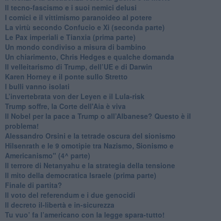
​Il tecno-fascismo e i suoi nemici delusi
​I comici e il vittimismo paranoideo al potere
​La virtù secondo Confucio e Xi (seconda parte)
Le Pax imperiali e Tianxia (prima parte)
Un mondo condiviso a misura di bambino
​Un chiarimento, Chris Hedges e qualche domanda
Il velleitarismo di Trump, dell’UE e di Darwin
​Karen Horney e il ponte sullo Stretto
​I bulli vanno isolati
L’invertebrata von der Leyen e il Lula-risk
Trump soffre, la Corte dell'Aia è viva
​Il Nobel per la pace a Trump o all’Albanese? Questo è il
problema!
​Alessandro Orsini e la tetrade oscura del sionismo
​Hilsenrath e le 9 omotipie tra Nazismo, Sionismo e
Americanismo" (4^ parte)
​Il terrore di Netanyahu e la strategia della tensione
Il mito della democratica Israele (prima parte)
​Finale di partita?
​Il voto del referendum e i due genocidi
Il decreto il-libertà e in-sicurezza
Tu vuo’ fa l’americano con la legge spara-tutto!