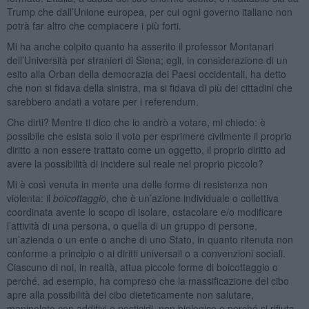
Trump che dall’Unione europea, per cui ogni governo italiano non
potrà far altro che compiacere i più forti.
Mi ha anche colpito quanto ha asserito il professor Montanari
dell’Università per stranieri di Siena; egli, in considerazione di un
esito alla Orban della democrazia dei Paesi occidentali, ha detto
che non si fidava della sinistra, ma si fidava di più dei cittadini che
sarebbero andati a votare per i referendum.
Che dirti? Mentre ti dico che io andrò a votare, mi chiedo: è
possibile che esista solo il voto per esprimere civilmente il proprio
diritto a non essere trattato come un oggetto, il proprio diritto ad
avere la possibilità di incidere sul reale nel proprio piccolo?
Mi è così venuta in mente una delle forme di resistenza non
violenta: il
boicottaggio
, che è un’azione individuale o collettiva
coordinata avente lo scopo di isolare, ostacolare e/o modificare
l’attività di una persona, o quella di un gruppo di persone,
un’azienda o un ente o anche di uno Stato, in quanto ritenuta non
conforme a principio o ai diritti universali o a convenzioni sociali.
Ciascuno di noi, in realtà, attua piccole forme di boicottaggio o
perché, ad esempio, ha compreso che la massificazione del cibo
apre alla possibilità del cibo dieteticamente non salutare,
manipolato con additivi e pesticidi, non biologico o perché si rifiuta