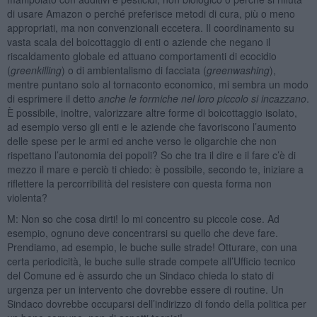
di usare Amazon o perché preferisce metodi di cura, più o meno
appropriati, ma non convenzionali eccetera. Il coordinamento su
vasta scala del boicottaggio di enti o aziende che negano il
riscaldamento globale ed attuano comportamenti di ecocidio
(
greenkilling
) o di ambientalismo di facciata (
greenwashing
),
mentre puntano solo al tornaconto economico, mi sembra un modo
di esprimere il detto
anche le formiche nel loro piccolo si incazzano
.
È possibile, inoltre, valorizzare altre forme di boicottaggio isolato,
ad esempio verso gli enti e le aziende che favoriscono l’aumento
delle spese per le armi ed anche verso le oligarchie che non
rispettano l’autonomia dei popoli? So che tra il dire e il fare c’è di
mezzo il mare e perciò ti chiedo: è possibile, secondo te, iniziare a
riflettere la percorribilità del resistere con questa forma non
violenta?
M: Non so che cosa dirti! Io mi concentro su piccole cose. Ad
esempio, ognuno deve concentrarsi su quello che deve fare.
Prendiamo, ad esempio, le buche sulle strade! Otturare, con una
certa periodicità, le buche sulle strade compete all’Ufficio tecnico
del Comune ed è assurdo che un Sindaco chieda lo stato di
urgenza per un intervento che dovrebbe essere di routine. Un
Sindaco dovrebbe occuparsi dell’indirizzo di fondo della politica per