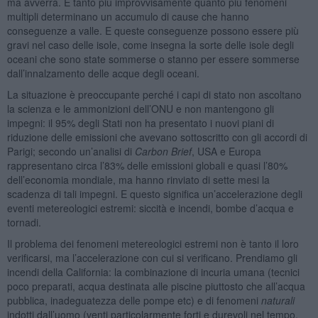
ma avverrà. E tanto più improvvisamente quanto più fenomeni
multipli determinano un accumulo di cause che hanno
conseguenze a valle. E queste conseguenze possono essere più
gravi nel caso delle isole, come insegna la sorte delle isole degli
oceani che sono state sommerse o stanno per essere sommerse
dall’innalzamento delle acque degli oceani.
La situazione è preoccupante perché i capi di stato non ascoltano
la scienza e le ammonizioni dell’ONU e non mantengono gli
impegni: il 95% degli Stati non ha presentato i nuovi piani di
riduzione delle emissioni che avevano sottoscritto con gli accordi di
Parigi; secondo un’analisi di
Carbon Brief
, USA e Europa
rappresentano circa l’83% delle emissioni globali e quasi l’80%
dell’economia mondiale, ma hanno rinviato di sette mesi la
scadenza di tali impegni. E questo significa un’accelerazione degli
eventi metereologici estremi: siccità e incendi, bombe d’acqua e
tornadi.
Il problema dei fenomeni metereologici estremi non è tanto il loro
verificarsi, ma l’accelerazione con cui si verificano. Prendiamo gli
incendi della California: la combinazione di incuria umana (tecnici
poco preparati, acqua destinata alle piscine piuttosto che all’acqua
pubblica, inadeguatezza delle pompe etc) e di fenomeni
naturali
indotti dall’uomo (venti particolarmente forti e durevoli nel tempo,