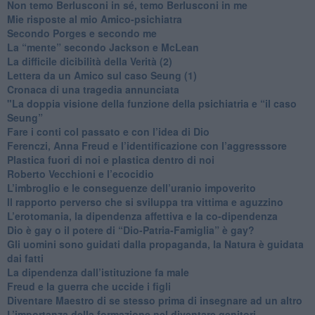
​Non temo Berlusconi in sé, temo Berlusconi in me
​Mie risposte al mio Amico-psichiatra
​Secondo Porges e secondo me
​La “mente” secondo Jackson e McLean
La difficile dicibilità della Verità (2)
​Lettera da un Amico sul caso Seung (1)
​Cronaca di una tragedia annunciata
"​La doppia visione della funzione della psichiatria e “il caso
Seung”
​Fare i conti col passato e con l’idea di Dio
​Ferenczi, Anna Freud e l’identificazione con l’aggresssore
Plastica fuori di noi e plastica dentro di noi
​Roberto Vecchioni e l’ecocidio
​L’imbroglio e le conseguenze dell’uranio impoverito
​Il rapporto perverso che si sviluppa tra vittima e aguzzino
L’erotomania, la dipendenza affettiva e la co-dipendenza
​Dio è gay o il potere di “Dio-Patria-Famiglia” è gay?
​Gli uomini sono guidati dalla propaganda, la Natura è guidata
dai fatti
La dipendenza dall’istituzione fa male
​Freud e la guerra che uccide i figli
​Diventare Maestro di se stesso prima di insegnare ad un altro
L’importanza della formazione nel diventare genitori