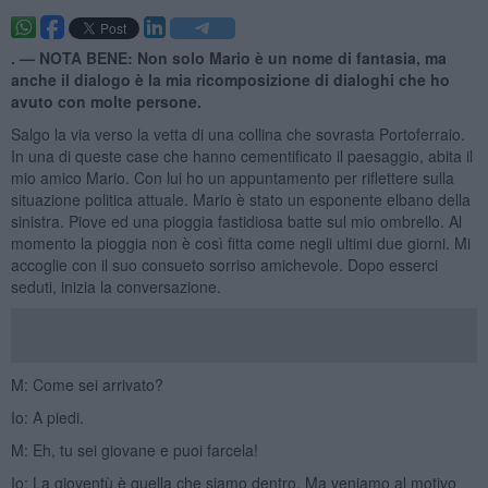
. —
NOTA BENE: Non solo Mario è un nome di fantasia, ma
anche il dialogo è la mia ricomposizione di dialoghi che ho
avuto con molte persone.
Salgo la via verso la vetta di una collina che sovrasta Portoferraio.
In una di queste case che hanno cementificato il paesaggio, abita il
mio amico Mario. Con lui ho un appuntamento per riflettere sulla
situazione politica attuale. Mario è stato un esponente elbano della
sinistra. Piove ed una pioggia fastidiosa batte sul mio ombrello. Al
momento la pioggia non è così fitta come negli ultimi due giorni. Mi
accoglie con il suo consueto sorriso amichevole. Dopo esserci
seduti, inizia la conversazione.
M: Come sei arrivato?
Io: A piedi.
M: Eh, tu sei giovane e puoi farcela!
Io: La gioventù è quella che siamo dentro. Ma veniamo al motivo