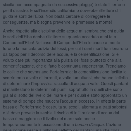
siccità non accompagnata da successive piogge) è stato il terreno
per il disastro. E sull’incendio californiano dovrebbe riflettere chi
guida le sorti dell’Elba. Non basta cercare di correggere le
conseguenze, ma bisogna prevenire le premesse a monte!
Anche rispetto alla disciplina delle acque mi sembra che chi guida
le sorti dell’Elba debba riflettere su quanto accaduto anni fa a
Campo nell’Elba! Nel caso di Campo dell’Elba le cause a monte
furono la mancata pulizia dei fossi, per cui i rami morti funzionarono
da tappo per il decorso delle acque, e la cementificazione. Si è
voluto dare più importanza alla pulizia dei fossi piuttosto che alla
cementificazione, che di fatto è continuata imperterrita. Prendiamo
le colline che sovrastano Portoferraio: la cementificazione facilita lo
scorrimento a valle di torrenti, a volte tumultuosi, che hanno l’effetto
di determinare l’improvvisa raccolta di acqua a valle. Questi pantani
si manifestano in determinati punti, soprattutto in quelli che sono
già al di sotto del livello del mare e per i quali è stato approntato un
sistema di pompe che risucchi l’acqua in eccesso. In effetti la parte
bassa di Portoferraio è costruita su scogli, alternata a tratti sabbiosi
e là dove prevale la sabbia il rischio di infiltrazione di acqua dal
basso è maggiore se il livello del mare sale anche
temporaneamente in occasione di una
bomba d’acqua
. L’azione
delle pompe riesce a mitigare l’effetto dei pantani, ma che cosa