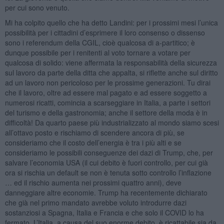
per cui sono venuto.
Mi ha colpito quello che ha detto Landini: per i prossimi mesi l’unica
possibilità per i cittadini d’esprimere il loro consenso o dissenso
sono i referendum della CGIL, cioè qualcosa di a-partitico; è
dunque possibile per i renitenti al voto tornare a votare per
qualcosa di solido: viene affermata la responsabilità della sicurezza
sul lavoro da parte della ditta che appalta, si riflette anche sul diritto
ad un lavoro non pericoloso per le prossime generazioni. Tu dirai
che il lavoro, oltre ad essere mal pagato e ad essere soggetto a
numerosi ricatti, comincia a scarseggiare in Italia, a parte i settori
del turismo e della gastronomia; anche il settore della moda è in
difficoltà! Da quarto paese più industrializzato al mondo siamo scesi
all’ottavo posto e rischiamo di scendere ancora di più, se
consideriamo che il costo dell’energia è tra i più alti e se
consideriamo le possibili conseguenze dei dazi di Trump, che, per
salvare l’economia USA (il cui debito è fuori controllo, per cui già
ora si rischia un default se non è tenuta sotto controllo l’inflazione
… ed il rischio aumenta nei prossimi quattro anni), deve
danneggiare altre economie. Trump ha recentemente dichiarato
che già nel primo mandato avrebbe voluto introdurre dazi
sostanziosi a Spagna, Italia e Francia e che solo il COVID lo ha
fermato. L’Italia, a causa del suo enorme debito, è ricattabile sia da