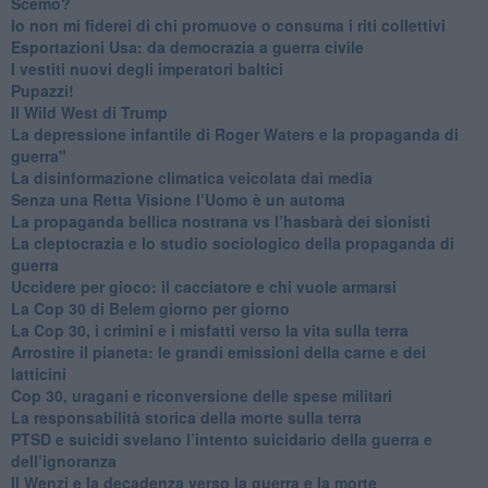
Scemo?
​Io non mi fiderei di chi promuove o consuma i riti collettivi
Esportazioni Usa: da democrazia a guerra civile
​I vestiti nuovi degli imperatori baltici
​Pupazzi!
​Il Wild West di Trump
​La depressione infantile di Roger Waters e la propaganda di
guerra"
​La disinformazione climatica veicolata dai media
Senza una Retta Visione l’Uomo è un automa
​La propaganda bellica nostrana vs l’hasbarà dei sionisti
​La cleptocrazia e lo studio sociologico della propaganda di
guerra
​Uccidere per gioco: il cacciatore e chi vuole armarsi
​La Cop 30 di Belem giorno per giorno
La Cop 30, i crimini e i misfatti verso la vita sulla terra
Arrostire il pianeta: le grandi emissioni della carne e dei
latticini
​Cop 30, uragani e riconversione delle spese militari
La responsabilità storica della morte sulla terra
PTSD e suicidi svelano l’intento suicidario della guerra e
dell’ignoranza
Il Wenzi e la decadenza verso la guerra e la morte