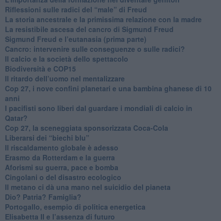
Riflessioni sulle radici del “male” di Freud
​La storia ancestrale e la primissima relazione con la madre
​La resistibile ascesa del cancro di Sigmund Freud
Sigmund Freud e l’eutanasia (prima parte)
Cancro: intervenire sulle conseguenze o sulle radici?
​Il calcio e la società dello spettacolo
Biodiversità e COP15
​Il ritardo dell’uomo nel mentalizzare
​Cop 27, i nove confini planetari e una bambina ghanese di 10
anni
​I pacifisti sono liberi dal guardare i mondiali di calcio in
Qatar?
​Cop 27, la sceneggiata sponsorizzata Coca-Cola
​Liberarsi dei “biechi blu”
Il riscaldamento globale è adesso
​Erasmo da Rotterdam e la guerra
​Aforismi su guerra, pace e bomba
Cingolani o del disastro ecologico
​Il metano ci dà una mano nel suicidio del pianeta
​Dio? Patria? Famiglia?
Portogallo, esempio di politica energetica
​Elisabetta II e l’assenza di futuro