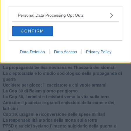
​Ma, contessa, non si vergogna a continuare a guardare San
third parties.
Scemo?
​Io non mi fiderei di chi promuove o consuma i riti collettivi
Personal Data Processing Opt Outs
Esportazioni Usa: da democrazia a guerra civile
​I vestiti nuovi degli imperatori baltici
CONFIRM
​Pupazzi!
​Il Wild West di Trump
​La depressione infantile di Roger Waters e la propaganda di
guerra"
Data Deletion
Data Access
Privacy Policy
​La disinformazione climatica veicolata dai media
Senza una Retta Visione l’Uomo è un automa
​La propaganda bellica nostrana vs l’hasbarà dei sionisti
​La cleptocrazia e lo studio sociologico della propaganda di
guerra
​Uccidere per gioco: il cacciatore e chi vuole armarsi
​La Cop 30 di Belem giorno per giorno
La Cop 30, i crimini e i misfatti verso la vita sulla terra
Arrostire il pianeta: le grandi emissioni della carne e dei
latticini
​Cop 30, uragani e riconversione delle spese militari
La responsabilità storica della morte sulla terra
PTSD e suicidi svelano l’intento suicidario della guerra e