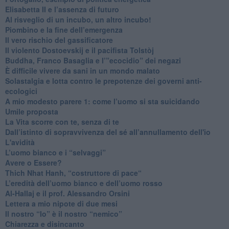
​Elisabetta II e l’assenza di futuro
Al risveglio di un incubo, un altro incubo!
​Piombino e la fine dell’emergenza
​Il vero rischio del gassificatore
​Il violento Dostoevskij e il pacifista Tolstòj
​Buddha, Franco Basaglia e l’”ecocidio” dei negazi
​È difficile vivere da sani in un mondo malato
Solastalgia e lotta contro le prepotenze dei governi anti-
ecologici
​A mio modesto parere 1: come l’uomo si sta suicidando
​Umile proposta
​La Vita scorre con te, senza di te
​Dall’istinto di sopravvivenza del sé all’annullamento dell'io
L'avidità
​L’uomo bianco e i “selvaggi”
​Avere o Essere?
​Thich Nhat Hanh, “costruttore di pace“
​L’eredità dell’uomo bianco e dell’uomo rosso
Al-Hallaj e il prof. Alessandro Orsini
​Lettera a mio nipote di due mesi
​Il nostro “Io” è il nostro “nemico”
​Chiarezza e disincanto