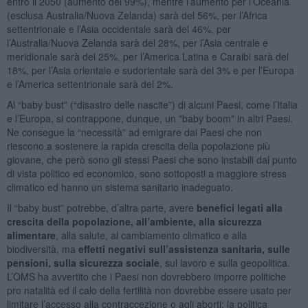
entro il 2050 (aumento del 99%), mentre l’aumento per l’Oceania
(esclusa Australia/Nuova Zelanda) sarà del 56%, per l’Africa
settentrionale e l’Asia occidentale sarà del 46%, per
l’Australia/Nuova Zelanda sarà del 28%, per l’Asia centrale e
meridionale sarà del 25%, per l’America Latina e Caraibi sarà del
18%, per l’Asia orientale e sudorientale sarà del 3% e per l’Europa
e l’America settentrionale sarà del 2%.
Al “baby bust” (“disastro delle nascite”) di alcuni Paesi, come l’Italia
e l’Europa, si contrappone, dunque, un "baby boom" in altri Paesi.
Ne consegue la “necessità” ad emigrare dai Paesi che non
riescono a sostenere la rapida crescita della popolazione più
giovane, che però sono gli stessi Paesi che sono instabili dal punto
di vista politico ed economico, sono sottoposti a maggiore stress
climatico ed hanno un sistema sanitario inadeguato.
Il “baby bust” potrebbe, d’altra parte, avere
benefici legati alla
crescita della popolazione, all’ambiente, alla sicurezza
alimentare
, alla salute, al cambiamento climatico e alla
biodiversità, ma
effetti negativi sull’assistenza sanitaria, sulle
pensioni, sulla sicurezza sociale
, sul lavoro e sulla geopolitica.
L’OMS ha avvertito che i Paesi non dovrebbero imporre politiche
pro natalità ed il calo della fertilità non dovrebbe essere usato per
limitare l’accesso alla contraccezione o agli aborti; la politica