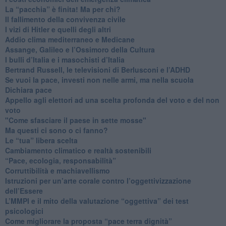
​La “pacchia” è finita! Ma per chi?
​Il fallimento della convivenza civile
​I vizi di Hitler e quelli degli altri
Addio clima mediterraneo e Medicane
​Assange, Galileo e l’Ossimoro della Cultura
​I bulli d’Italia e i masochisti d’Italia
​Bertrand Russell, le televisioni di Berlusconi e l’ADHD
​Se vuoi la pace, investi non nelle armi, ma nella scuola
​Dichiara pace
​Appello agli elettori ad una scelta profonda del voto e del non
voto
"Come sfasciare il paese in sette mosse"
​Ma questi ci sono o ci fanno?
​Le “tua” libera scelta
Cambiamento climatico e realtà sostenibili
“Pace, ecologia, responsabilità”
​Corruttibilità e machiavellismo
Istruzioni per un’arte corale contro l’oggettivizzazione
dell’Essere
​L’MMPI e il mito della valutazione “oggettiva” dei test
psicologici
Come migliorare la proposta “pace terra dignità”