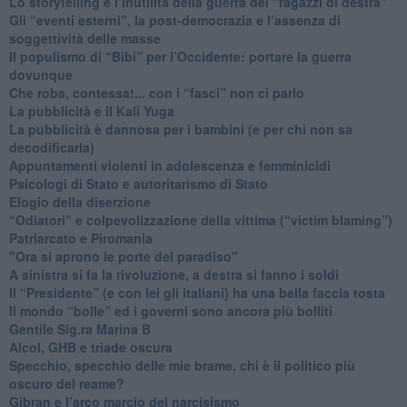
​Lo storytelling e l’inutilità della guerra dei “ragazzi di destra”
​Gli “eventi esterni”, la post-democrazia e l’assenza di
soggettività delle masse
​Il populismo di “Bibi” per l’Occidente: portare la guerra
dovunque
​Che roba, contessa!... con i “fasci” non ci parlo
La pubblicità e il Kali Yuga
​La pubblicità è dannosa per i bambini (e per chi non sa
decodificarla)
​Appuntamenti violenti in adolescenza e femminicidi
​Psicologi di Stato e autoritarismo di Stato
Elogio della diserzione
“Odiatori” e colpevolizzazione della vittima (“victim blaming”)
​Patriarcato e Piromania
"Ora si aprono le porte del paradiso"
​A sinistra si fa la rivoluzione, a destra si fanno i soldi
​Il “Presidente” (e con lei gli italiani) ha una bella faccia tosta
​Il mondo “bolle” ed i governi sono ancora più bolliti
​Gentile Sig.ra Marina B
​Alcol, GHB e triade oscura
​Specchio, specchio delle mie brame, chi è il politico più
oscuro del reame?
​Gibran e l’arco marcio del narcisismo