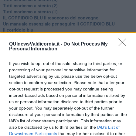
Tutti morimmo a stento (2)
​Tutti morimmo a stento (1)
IL CORRIDOIO BLU il resoconto del convegno
Un manuale essenziale per seguire il CORRIDOIO BLU
Il corridoio blu
​Il cronoprogramma ottimale verso il full electric sui traghetti
​I costi dell’adeguamento al cold ironing
QUInewsValdicornia.it -
Do Not Process My
Alcune domande da esordiente agli esperti che decidono le
Personal Information
sorti dell’Elba
Verso il full electric a gestione pubblica dei traghetti​
If you wish to opt-out of the sale, sharing to third parties, or
​La Scienza dei Cittadini e i Cittadini per l’Aria
processing of your personal or sensitive information for
Trump e le sue guerre contro i deboli e contro la terra
targeted advertising by us, please use the below opt-out
​Le furbate elettorali della Meloni e la testardaggine
section to confirm your selection. Please note that after your
dell’opposizione
opt-out request is processed you may continue seeing
​Date loro l’Oscar al posto del Nobel per la Pace
interest-based ads based on personal information utilized by
L'umanizzazione dell'economia e della politica
us or personal information disclosed to third parties prior to
​Dopo il diluvio dei NO: un patto intergenerazionale
your opt-out. You may separately opt-out of the further
​Un grandioso NO ai falchi teocratici e ai loro vassalli
La religione è la cocaina dei potenti
disclosure of your personal information by third parties on the
Donald e Bibi confinati nell’isola di St James?
IAB’s list of downstream participants. This information may
L’italiano vero e la paura che al referendum vinca il No
also be disclosed by us to third parties on the
IAB’s List of
​Complottismo o capitalismo globale?
Downstream Participants
that may further disclose it to other