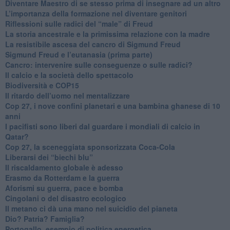
​Diventare Maestro di se stesso prima di insegnare ad un altro
L’importanza della formazione nel diventare genitori
Riflessioni sulle radici del “male” di Freud
​La storia ancestrale e la primissima relazione con la madre
​La resistibile ascesa del cancro di Sigmund Freud
Sigmund Freud e l’eutanasia (prima parte)
Cancro: intervenire sulle conseguenze o sulle radici?
​Il calcio e la società dello spettacolo
Biodiversità e COP15
​Il ritardo dell’uomo nel mentalizzare
​Cop 27, i nove confini planetari e una bambina ghanese di 10
anni
​I pacifisti sono liberi dal guardare i mondiali di calcio in
Qatar?
​Cop 27, la sceneggiata sponsorizzata Coca-Cola
​Liberarsi dei “biechi blu”
Il riscaldamento globale è adesso
​Erasmo da Rotterdam e la guerra
​Aforismi su guerra, pace e bomba
Cingolani o del disastro ecologico
​Il metano ci dà una mano nel suicidio del pianeta
​Dio? Patria? Famiglia?
Portogallo, esempio di politica energetica