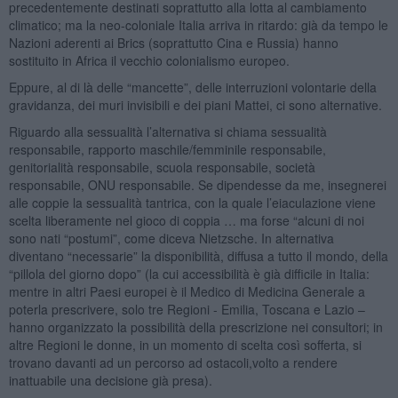
precedentemente destinati soprattutto alla lotta al cambiamento
climatico; ma la neo-coloniale Italia arriva in ritardo: già da tempo le
Nazioni aderenti ai Brics (soprattutto Cina e Russia) hanno
sostituito in Africa il vecchio colonialismo europeo.
Eppure, al di là delle “mancette”, delle interruzioni volontarie della
gravidanza, dei muri invisibili e dei piani Mattei, ci sono alternative.
Riguardo alla sessualità l’alternativa si chiama sessualità
responsabile, rapporto maschile/femminile responsabile,
genitorialità responsabile, scuola responsabile, società
responsabile, ONU responsabile. Se dipendesse da me, insegnerei
alle coppie la sessualità tantrica, con la quale l’eiaculazione viene
scelta liberamente nel gioco di coppia … ma forse “alcuni di noi
sono nati “postumi”, come diceva Nietzsche. In alternativa
diventano “necessarie” la disponibilità, diffusa a tutto il mondo, della
“pillola del giorno dopo” (la cui accessibilità è già difficile in Italia:
mentre in altri Paesi europei è il Medico di Medicina Generale a
poterla prescrivere, solo tre Regioni - Emilia, Toscana e Lazio –
hanno organizzato la possibilità della prescrizione nei consultori; in
altre Regioni le donne, in un momento di scelta così sofferta, si
trovano davanti ad un percorso ad ostacoli,volto a rendere
inattuabile una decisione già presa).