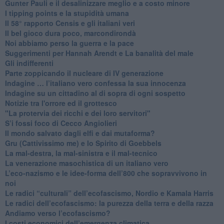
​Gunter Pauli e il desalinizzare meglio e a costo minore
I tipping points e la stupidità umana
​Il 58° rapporto Censis e gli italiani veri
​Il bel gioco dura poco, marcondirondà
Noi abbiamo perso la guerra e la pace
Suggerimenti per Hannah Arendt e La banalità del male
​Gli indifferenti
Parte zoppicando il nucleare di IV generazione
​Indagine … l’italiano vero confessa la sua innocenza
Indagine su un cittadino al di sopra di ogni sospetto
Notizie tra l'orrore ed il grottesco
"La protervia dei ricchi e dei loro servitori"
S’i fossi foco di Cecco Angiolieri
​Il mondo salvato dagli elfi e dai mutaforma?
Gru (Cattivissimo me) e lo Spirito di Goebbels
​La mal-destra, la mal-sinistra e il mal-tecnico
​La venerazione masochistica di un italiano vero
​L’eco-nazismo e le idee-forma dell’800 che sopravvivono in
noi
​Le radici “culturali” dell’ecofascismo, Nordio e Kamala Harris
Le radici dell’ecofascismo: la purezza della terra e della razza
Andiamo verso l’ecofascismo?
I costi economici dell’emergenza climatica