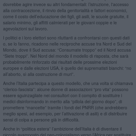
dovrebbe agire invece su altri fondamentali: l’istruzione, l'accesso
alla contraccezione, il rinvio della genitorialità e fattori economici,
come il costo dell’educazione dei figli, gli asili, le scuole gratuite, il
salario minimo, gli affitti calmierati per le giovani coppie e le
agevolazioni sul lavoro.
I politici e i loro elettori sono riluttanti a confrontarsi con questi dati
o, se lo fanno, ricadono nelle reciproche accuse tra Nord e Sud del
Mondo, dove il Sud accusa: “Consumate troppo” ed il Nord accusa
“Siete troppi”. Nel Nord del mondo il modello di risposta, che sarà
probabilmente rinforzato dai risultati delle prossime elezioni
europee e dalle elezioni USA, è quello dei suprematisti bianchi: “no
all’aborto, sì alla costruzione di muri”.
Anche l’Italia partecipa a questo modello, che una volta si chiamava
“clerico-fascista”: alcune donne di associazioni “pro vita” possono
essere sguinzagliate nei consultori con il compito di sostituire i
medici disinformando in merito alla “pillola del giorno dopo”, di
promettere “mancette” tramite i fondi del PNRR (che andrebbero
meglio spesi, ad esempio, per l’attivazione di asili) e di distribuire
sensi di colpa a persone già in difficoltà.
Anche in “politica estera” l’ambizione dell’Italia è di diventare il
piccolo avamposto del neo-colonialismo verso l’Africa per sostituire