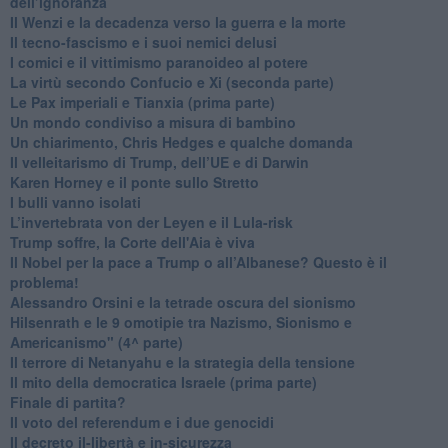
dell’ignoranza
Il Wenzi e la decadenza verso la guerra e la morte
​Il tecno-fascismo e i suoi nemici delusi
​I comici e il vittimismo paranoideo al potere
​La virtù secondo Confucio e Xi (seconda parte)
Le Pax imperiali e Tianxia (prima parte)
Un mondo condiviso a misura di bambino
​Un chiarimento, Chris Hedges e qualche domanda
Il velleitarismo di Trump, dell’UE e di Darwin
​Karen Horney e il ponte sullo Stretto
​I bulli vanno isolati
L’invertebrata von der Leyen e il Lula-risk
Trump soffre, la Corte dell'Aia è viva
​Il Nobel per la pace a Trump o all’Albanese? Questo è il
problema!
​Alessandro Orsini e la tetrade oscura del sionismo
​Hilsenrath e le 9 omotipie tra Nazismo, Sionismo e
Americanismo" (4^ parte)
​Il terrore di Netanyahu e la strategia della tensione
Il mito della democratica Israele (prima parte)
​Finale di partita?
​Il voto del referendum e i due genocidi
Il decreto il-libertà e in-sicurezza