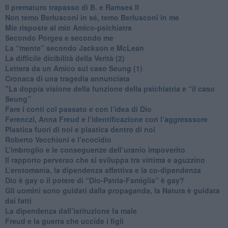
​Il prematuro trapasso di B. e Ramses II
​Non temo Berlusconi in sé, temo Berlusconi in me
​Mie risposte al mio Amico-psichiatra
​Secondo Porges e secondo me
​La “mente” secondo Jackson e McLean
La difficile dicibilità della Verità (2)
​Lettera da un Amico sul caso Seung (1)
​Cronaca di una tragedia annunciata
"​La doppia visione della funzione della psichiatria e “il caso
Seung”
​Fare i conti col passato e con l’idea di Dio
​Ferenczi, Anna Freud e l’identificazione con l’aggresssore
Plastica fuori di noi e plastica dentro di noi
​Roberto Vecchioni e l’ecocidio
​L’imbroglio e le conseguenze dell’uranio impoverito
​Il rapporto perverso che si sviluppa tra vittima e aguzzino
L’erotomania, la dipendenza affettiva e la co-dipendenza
​Dio è gay o il potere di “Dio-Patria-Famiglia” è gay?
​Gli uomini sono guidati dalla propaganda, la Natura è guidata
dai fatti
La dipendenza dall’istituzione fa male
​Freud e la guerra che uccide i figli