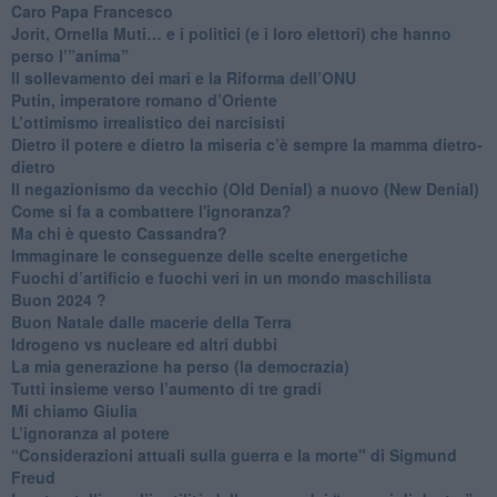
Caro Papa Francesco
​Jorit, Ornella Muti… e i politici (e i loro elettori) che hanno
perso l’”anima”
​Il sollevamento dei mari e la Riforma dell’ONU
Putin, imperatore romano d’Oriente
​L’ottimismo irrealistico dei narcisisti
​Dietro il potere e dietro la miseria c’è sempre la mamma dietro-
dietro
Il negazionismo da vecchio (Old Denial) a nuovo (New Denial)
Come si fa a combattere l'ignoranza?
Ma chi è questo Cassandra?
Immaginare le conseguenze delle scelte energetiche
​Fuochi d’artificio e fuochi veri in un mondo maschilista
Buon 2024 ?
​Buon Natale dalle macerie della Terra
​Idrogeno vs nucleare ed altri dubbi
​La mia generazione ha perso (la democrazia)
​Tutti insieme verso l’aumento di tre gradi
Mi chiamo Giulia
L’ignoranza al potere
​“Considerazioni attuali sulla guerra e la morte" di Sigmund
Freud