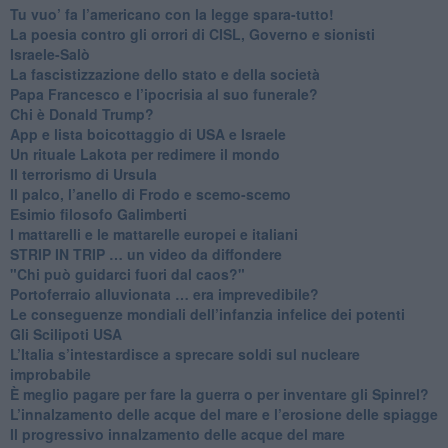
Tu vuo’ fa l’americano con la legge spara-tutto!
La poesia contro gli orrori di CISL, Governo e sionisti
Israele-Salò
​La fascistizzazione dello stato e della società
Papa Francesco e l’ipocrisia al suo funerale?
​Chi è Donald Trump?
App e lista boicottaggio di USA e Israele
​Un rituale Lakota per redimere il mondo
Il terrorismo di Ursula
​Il palco, l’anello di Frodo e scemo-scemo
Esimio filosofo Galimberti
​I mattarelli e le mattarelle europei e italiani
​STRIP IN TRIP … un video da diffondere
"Chi può guidarci fuori dal caos?"
​Portoferraio alluvionata … era imprevedibile?
Le conseguenze mondiali dell’infanzia infelice dei potenti
​Gli Scilipoti USA
L’Italia s’intestardisce a sprecare soldi sul nucleare
improbabile
È meglio pagare per fare la guerra o per inventare gli Spinrel?
​L’innalzamento delle acque del mare e l’erosione delle spiagge
​Il progressivo innalzamento delle acque del mare