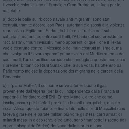
il vecchio colonialismo di Francia e Gran Bretagna, in fuga per le
malefatte:
a) dopo le balle sul “blocco navale anti-migranti”, sono stati
costruiti, tramite accordi con Paesi autoritari e disposti alla violenza
repressiva (l’Egitto anti-Sudan, la Libia e la Tunisia anti-sub-
sahariani, ma anche, entro certi limiti, l’Albania del suo presidente
“socialista”), “muri invisibili”, meno apparenti di quelli che il Texas
vuole costruire contro il Messico o dei muri costruiti in Israele, ma
che svolgano il “lavoro sporco” prima svolto dal Mediterraneo e dai
suoi morti; l’unico politico europeo che inneggia a questo modello è
il premier britannico Rishi Sunak, che, a sua volta, ha ottenuto dal
Parlamento inglese la deportazione dei migranti nelle carceri della
Rhodesia;
b) il “piano Mattei”, il cui nome serve a tener buono il gas
proveniente dall’Algeria (per la cui indipendenza dalla Francia si
impegnò il fondatore dell’ENI, Enrico Mattei), oltre che come
lasciapassare per i metalli preziosi e le fonti energetiche, di cui è
ricca l’Africa; questo “piano” è finanziato nello stile di Mussolini (che
faceva girare nelle parate militari più volte gli stessi carri armati): i
miliardi messi in gioco (che, oltre tutto, sono “mancette” rispetto agli
enormi bisogni dell’Africa) derivano dallo storno di fondi,