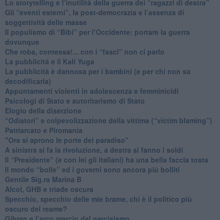
​Lo storytelling e l’inutilità della guerra dei “ragazzi di destra”
​Gli “eventi esterni”, la post-democrazia e l’assenza di
soggettività delle masse
​Il populismo di “Bibi” per l’Occidente: portare la guerra
dovunque
​Che roba, contessa!... con i “fasci” non ci parlo
La pubblicità e il Kali Yuga
​La pubblicità è dannosa per i bambini (e per chi non sa
decodificarla)
​Appuntamenti violenti in adolescenza e femminicidi
​Psicologi di Stato e autoritarismo di Stato
Elogio della diserzione
“Odiatori” e colpevolizzazione della vittima (“victim blaming”)
​Patriarcato e Piromania
"Ora si aprono le porte del paradiso"
​A sinistra si fa la rivoluzione, a destra si fanno i soldi
​Il “Presidente” (e con lei gli italiani) ha una bella faccia tosta
​Il mondo “bolle” ed i governi sono ancora più bolliti
​Gentile Sig.ra Marina B
​Alcol, GHB e triade oscura
​Specchio, specchio delle mie brame, chi è il politico più
oscuro del reame?
​Gibran e l’arco marcio del narcisismo