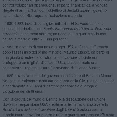
controrivoluzionari nicaraguensi, in parte finanziati dalla vendita
illegale di armi all’Iran con l’obiettivo di destabilizzare il governo
sandinista del Nicaragua, di ispirazione marxista,;
- 1980-1992: invio di consiglieri militari in El Salvador al fine di
soffocare le ribellioni del
Fronte Farabundo Martí per la liberazione
nazionale
, di estrema sinistra; ne nacque una guerra civile che
causò la morte di oltre 70.000 persone;
- 1983: intervento di marines e ranger USA sull’isola di Grenada
dopo l’assassinio del primo ministro, Maurice Bishop, da parte di
una giunta di estrema sinistra; la motivazione ufficiale era
proteggere un migliaio di cittadini Usa, lo scopo reale era
combattere il regime militare filosovietico di Hudson Austin;
- 1989: rovesciamento del governo del dittatore di Panama Manuel
Noriega, inizialmente insediato ad opera della CIA, ma poi destituito
e condannato a 20 anni di carcere per spaccio di droga e
violazione dei diritti umani
Con la caduta del muro di Berlino e la dissoluzione dell’Unione
Sovietica l’espansione USA si estese al tentativo di dissolvere la
Russia. La
mission
salvificatrice
degli USA si è estesa così al
mondo intero, dove tra guerre dirette e guerre per procura c’è stato