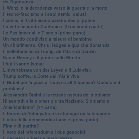
dell’ignoranza
Il Wenzi e la decadenza verso la guerra e la morte
​Il tecno-fascismo e i suoi nemici delusi
​I comici e il vittimismo paranoideo al potere
​La virtù secondo Confucio e Xi (seconda parte)
Le Pax imperiali e Tianxia (prima parte)
Un mondo condiviso a misura di bambino
​Un chiarimento, Chris Hedges e qualche domanda
Il velleitarismo di Trump, dell’UE e di Darwin
​Karen Horney e il ponte sullo Stretto
​I bulli vanno isolati
L’invertebrata von der Leyen e il Lula-risk
Trump soffre, la Corte dell'Aia è viva
​Il Nobel per la pace a Trump o all’Albanese? Questo è il
problema!
​Alessandro Orsini e la tetrade oscura del sionismo
​Hilsenrath e le 9 omotipie tra Nazismo, Sionismo e
Americanismo" (4^ parte)
​Il terrore di Netanyahu e la strategia della tensione
Il mito della democratica Israele (prima parte)
​Finale di partita?
​Il voto del referendum e i due genocidi
Il decreto il-libertà e in-sicurezza