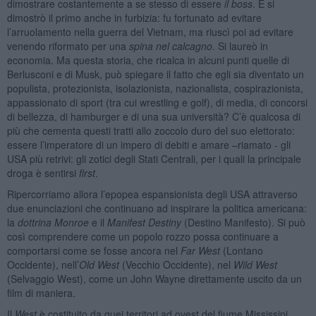
dimostrare costantemente a se stesso di essere
il boss
. E si
dimostrò il primo anche in furbizia: fu fortunato ad evitare
l’arruolamento nella guerra del Vietnam, ma riuscì poi ad evitare
venendo riformato per una
spina nel calcagno
. Si laureò in
economia. Ma questa storia, che ricalca in alcuni punti quelle di
Berlusconi e di Musk, può spiegare il fatto che egli sia diventato un
populista, protezionista, isolazionista, nazionalista, cospirazionista,
appassionato di sport (tra cui wrestling e golf), di media, di concorsi
di bellezza, di hamburger e di una sua università? C’è qualcosa di
più che cementa questi tratti allo zoccolo duro del suo elettorato:
essere l’imperatore di un impero di debiti e amare –riamato - gli
USA più retrivi: gli zotici degli Stati Centrali, per i quali la principale
droga è sentirsi
first
.
Ripercorriamo allora l’epopea espansionista degli USA attraverso
due enunciazioni che continuano ad inspirare la politica americana:
la
dottrina Monroe
e il
Manifest Destiny
(Destino Manifesto). Si può
così comprendere come un popolo rozzo possa continuare a
comportarsi come se fosse ancora nel
Far West
(Lontano
Occidente), nell’
Old West
(Vecchio Occidente), nel
Wild West
(Selvaggio West), come un John Wayne direttamente uscito da un
film di maniera.
Il
West
è costituito da quei territori ad ovest del fiume Mississipi,