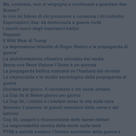
​Ma, contessa, non si vergogna a continuare a guardare San
Scemo?
​Io non mi fiderei di chi promuove o consuma i riti collettivi
Esportazioni Usa: da democrazia a guerra civile
​I vestiti nuovi degli imperatori baltici
​Pupazzi!
​Il Wild West di Trump
​La depressione infantile di Roger Waters e la propaganda di
guerra"
​La disinformazione climatica veicolata dai media
Senza una Retta Visione l’Uomo è un automa
​La propaganda bellica nostrana vs l’hasbarà dei sionisti
​La cleptocrazia e lo studio sociologico della propaganda di
guerra
​Uccidere per gioco: il cacciatore e chi vuole armarsi
​La Cop 30 di Belem giorno per giorno
La Cop 30, i crimini e i misfatti verso la vita sulla terra
Arrostire il pianeta: le grandi emissioni della carne e dei
latticini
​Cop 30, uragani e riconversione delle spese militari
La responsabilità storica della morte sulla terra
PTSD e suicidi svelano l’intento suicidario della guerra e