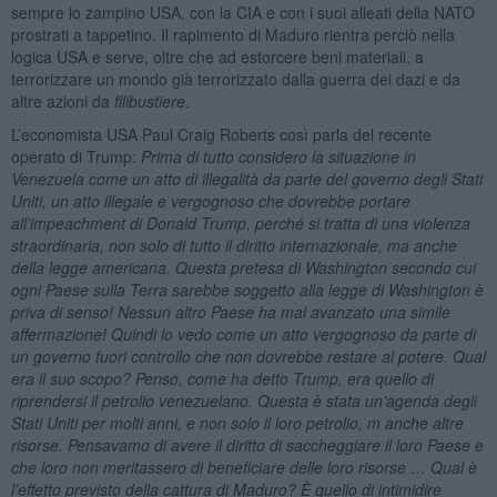
sempre lo zampino USA, con la CIA e con i suoi alleati della NATO
prostrati a tappetino. Il rapimento di Maduro rientra perciò nella
logica USA e serve, oltre che ad estorcere beni materiali, a
terrorizzare un mondo già terrorizzato dalla guerra dei dazi e da
altre azioni da
filibustiere
.
L’economista USA Paul Craig Roberts così parla del recente
operato di Trump:
Prima di tutto considero la situazione in
Venezuela come un atto di illegalità da parte del governo degli Stati
Uniti, un atto illegale e vergognoso che dovrebbe portare
all’impeachment di Donald Trump, perché si tratta di una violenza
straordinaria, non solo di tutto il diritto internazionale, ma anche
della legge americana. Questa pretesa di Washington secondo cui
ogni Paese sulla Terra
sarebbe soggetto alla legge di Washington è
priva di senso! Nessun altro Paese ha mai avanzato una simile
affermazione! Quindi lo vedo come un atto vergognoso da parte di
un governo fuori controllo che non dovrebbe restare al potere. Qual
era il suo scopo? Penso, come ha detto Trump, era quello di
riprendersi il petrolio venezuelano. Questa è stata un’agenda degli
Stati Uniti per molti anni, e non solo il loro petrolio, m anche altre
risorse. Pensavamo di avere il diritto di saccheggiare il loro Paese e
che loro non meritassero di beneficiare delle loro risorse … Qual è
l’effetto previsto della cattura di Maduro? È quello di intimidire