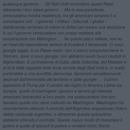
qualunque governo … Gli Stati Uniti controllano questi Paesi
attraverso i loro stessi governi … Ma la vice-presidente
venezuelana mostra resistenza, ma gli americani saranno lì a
corrompere tutti - i generali, i militari, i tribunali, i giudici -
distribuendo centinaia di milioni di dollari per creare una situazione
in cui il governo venezuelano non possa resistere alla
cooperazione con Wahington. … Se questo piano fallisse, non so
se l’esercito statunitense tenterà di invadere il Venezuela. Ci sono
giungle laggiù, è un Paese vasto: non ci siamo comportati bene in
Vietnam, dove ci sono giungle; non abbiamo avuto buoni risultati in
Afghanistan. E un’invasione di Cuba, della Colombia, del Messico è
al di là delle capacità delle forze armate degli Stati Uniti e, in realtà,
porterebbe a una sconfitta clamorosa. Saremmo semplicemente
decimati dall’immensità del territorio e dalle giungle. … Il primo
approccio di Trump per il cambio dei regimi in America Latina sia,
dunque, quello di costringere i governi a servire gli interessi
americani lasciandoli al loro posto, ma assicurandosi che loro
facciano quello che viene ordinato da Washington. Washington ha
recentemente ottenuto il controllo dell’Argentina acquistando l’intero
debito nazionale argentino, e attraverso questa operazione
abbiamo ottenuto il controllo. Questo nuovo modo di rovesciare il
potere è quello di lasciarli al potere e renderli ricchi, finché