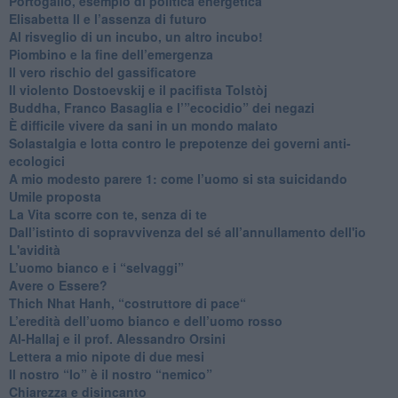
Portogallo, esempio di politica energetica
​Elisabetta II e l’assenza di futuro
Al risveglio di un incubo, un altro incubo!
​Piombino e la fine dell’emergenza
​Il vero rischio del gassificatore
​Il violento Dostoevskij e il pacifista Tolstòj
​Buddha, Franco Basaglia e l’”ecocidio” dei negazi
​È difficile vivere da sani in un mondo malato
Solastalgia e lotta contro le prepotenze dei governi anti-
ecologici
​A mio modesto parere 1: come l’uomo si sta suicidando
​Umile proposta
​La Vita scorre con te, senza di te
​Dall’istinto di sopravvivenza del sé all’annullamento dell'io
L'avidità
​L’uomo bianco e i “selvaggi”
​Avere o Essere?
​Thich Nhat Hanh, “costruttore di pace“
​L’eredità dell’uomo bianco e dell’uomo rosso
Al-Hallaj e il prof. Alessandro Orsini
​Lettera a mio nipote di due mesi
​Il nostro “Io” è il nostro “nemico”
​Chiarezza e disincanto