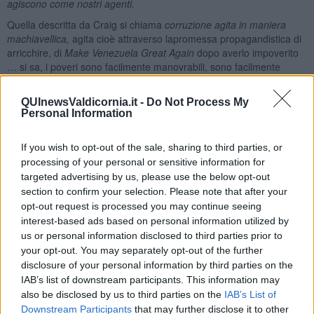
agiscono come nostri agenti.
Quella descritta da Craig si chiama
corruzione agita in maniera
machiavellica,
agita cioè attraverso lapromessa propagandistica di
arricchire, di
Make Venezuela Great Again
dopo averlo impoverito
… si sa, i poveri sono facilmente manovrabili, sono facilmente
allettati dalle caramelle!
La resistenza allora sta nello stare con la schiena dritta. E,
QUInewsValdicornia.it -
Do Not Process My
Personal Information
paradossalmente, Maduro è il primo ad avere la schiena dritta di
fronte al suo principale accusatore (El Pollo, già dimostratosi poco
affidabile perché sorpreso ad essere imbeccato quando, in cambio
If you wish to opt-out of the sale, sharing to third parties, or
di chissà quali promesse di riduzione della pena,
svelò
processing of your personal or sensitive information for
finanziamenti occulti ai
5stelle
in Italia e a
Podemos
in Spagna).
targeted advertising by us, please use the below opt-out
Sono la schiena dritta dell’anziano giudice di New York e la
section to confirm your selection. Please note that after your
ragionevolezza dell’avvocato difensore di Maduro (che ha già
opt-out request is processed you may continue seeing
difeso Julian Assange) a portare speranza nella vicenda giudiziaria.
interest-based ads based on personal information utilized by
Ma la schiena dritta non l’hanno mostrata i governi dell’UE né nel
us or personal information disclosed to third parties prior to
caso dei dazi, né in questa occasione: l’unico statista europeo che
your opt-out. You may separately opt-out of the further
non si è genuflesso a Trump è stato lo slovacco Robert Fico,
disclosure of your personal information by third parties on the
mentre gli altri hanno organizzato la propaganda di regime.
IAB’s list of downstream participants. This information may
Che cosa possiamo fare noi, comuni cittadini? Secondo me due
also be disclosed by us to third parties on the
IAB’s List of
cose: la prima è diffidare dei governi e dei politici dell’UE genuflessi
Downstream Participants
that may further disclose it to other