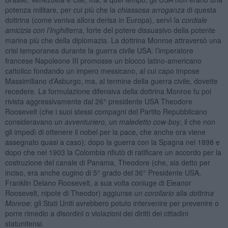
potenza militare, per cui più che la
chiassosa arroganza
di questa
dottrina (come veniva allora derisa in Europa), servì la
cordiale
amicizia con l’Inghilterra
, forte del potere dissuasivo della potente
marina più che della diplomazia. La dottrina Monroe attraversò una
crisi temporanea durante la guerra civile USA: l’imperatore
francese Napoleone III promosse un blocco latino-americano
cattolico fondando un impero messicano, al cui capo impose
Massimiliano d’Asburgo, ma, al termine della guerra civile, dovette
recedere. La formulazione difensiva della dottrina Monroe fu poi
rivista aggressivamente dal 26° presidente USA Theodore
Roosevelt (che i suoi stessi compagni del Partito Repubblicano
consideravano un
avventuriero, un maledetto cow-boy
, il che non
gli impedì di ottenere il nobel per la pace, che anche ora viene
assegnato quasi a caso): dopo la guerra con la Spagna nel 1898 e
dopo che nel 1903 la Colombia rifiutò di ratificare un accordo per la
costruzione del canale di Panama, Theodore (che, sia detto per
inciso, era anche cugino di 5° grado del 36° Presidente USA,
Franklin Delano Roosevelt, a sua volta coniuge di Eleanor
Roosevelt, nipote di Theodor) aggiunse un
corollario
alla
dottrina
Monroe
: gli Stati Uniti avrebbero potuto intervenire per prevenire o
porre rimedio a disordini o violazioni dei diritti dei cittadini
statunitensi.