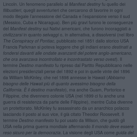
Lincoln. Un fenomeno parallelo al
Manifest destiny
fu quello dei
filibustieri
, quegli avventurieri che cercarono di favorire in ogni
modo illegale l’annessione del Canada e l’espansione verso il sud
(Messico, Cuba e Nicaragua). Ben più gravi furono le conseguenze
del
Manifest destiny
sui Nativi americani, che furono incoraggiati a
civilizzarsi
in quanto
selvaggi
o, in alternativa, a dissolversi (nel libro
The Conspiracy of Pontiac
, pubblicato nel 1851 dallo storico USA
Francis Parkman si poteva leggere che gli indiani erano
destinati a
fondersi davanti alle ondate avanzanti del potere anglo-americano,
che ora avanzava incontrollato e incontrastato verso ovest
). Il
termine
Destino manifesto
fu ripreso dal Partito Repubblicano nelle
elezioni presidenziali perse del 1892 e poi in quelle vinte del 1896
da William McKinley, che nel 1898 annesse le Hawaii (
Abbiamo
bisogno delle Hawaii più di quanto avessimo bisogno della
California. È il destino manifesto
), ma anche Guam, Portorico e
Filippine, che divennero colonie USA (nel 1899 ci fu anche una
guerra di resistenza da parte delle Filippine), mentre Cuba divenne
un protettorato. McKinley fu assassinato da un anarchico polacco
lasciando il posto al suo vice, il già citato Theodor Roosevelt. Il
termine
Destino manifesto
fu poi usato da Wilson, che guidò gli
USA nella prima guerra mondiale affermando
Il mondo deve essere
reso sicuro per la democrazia
. La visione degli USA come
guida del