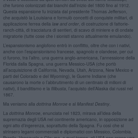
che furono colonizzati dai bianchi dall’inizio del 1800 fino al 1912.
Questa espansione fu iniziata dal presidente Thomas Jefferson,
che acquistò la Louisiana e formulò concetti di conquiste militari, di
applicazione ferrea della
law and order
, di costruzione di fattorie-
ranch-città, di tracciatura di sentieri, di scavo di miniere e di ondate
migratorie (tutte cose che i sionisti stanno attualmente emulando).
L’espansionismo anglofono entrò in conflitto, oltre che con i nativi,
anche con l’espansionismo francese, spagnolo e olandese, per cui
ci furono, tra l’altro, una guerra anglo-americana, l’annessione della
Florida dalla Spagna, una guerra Messico-USA (che portò
all’acquisizione di California, Nevada, Utah, Arizona, New Mexico e
parti del Colorado e del Wyoming), le Guerre Indiane (che
causarono la morte o l’abbrutimento di un centinaio di milioni di
nativi), il banditismo e la
filibusta
, l’acquisto dell’Alaska dai russi nel
1867.
Ma veniamo alla
dottrina Monroe
e al
Manifest Destiny
.
La
dottrina Monroe
, enunciata nel 1823, mirava all’idea della
supremazia degli USA nel continente americano, in opposizione ad
ogni atto d’ingerenza, soprattutto della Spagna. Fu così che si
strinsero legami commerciali e diplomatici con Messico, Colombia,
Brasile, Venezuela e Cile; ma, a quel tempo, gli USA non erano una