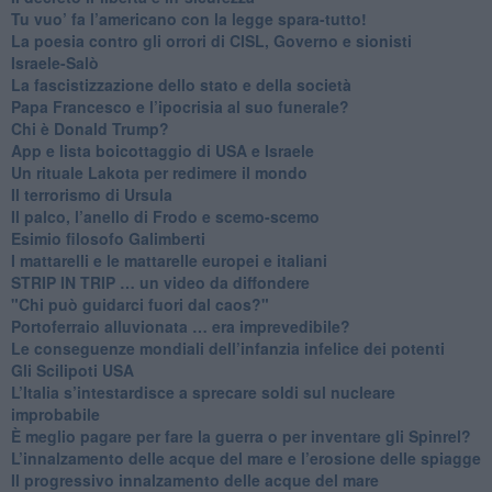
Tu vuo’ fa l’americano con la legge spara-tutto!
La poesia contro gli orrori di CISL, Governo e sionisti
Israele-Salò
​La fascistizzazione dello stato e della società
Papa Francesco e l’ipocrisia al suo funerale?
​Chi è Donald Trump?
App e lista boicottaggio di USA e Israele
​Un rituale Lakota per redimere il mondo
Il terrorismo di Ursula
​Il palco, l’anello di Frodo e scemo-scemo
Esimio filosofo Galimberti
​I mattarelli e le mattarelle europei e italiani
​STRIP IN TRIP … un video da diffondere
"Chi può guidarci fuori dal caos?"
​Portoferraio alluvionata … era imprevedibile?
Le conseguenze mondiali dell’infanzia infelice dei potenti
​Gli Scilipoti USA
L’Italia s’intestardisce a sprecare soldi sul nucleare
improbabile
È meglio pagare per fare la guerra o per inventare gli Spinrel?
​L’innalzamento delle acque del mare e l’erosione delle spiagge
​Il progressivo innalzamento delle acque del mare