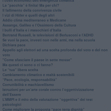
I costi economici dell’emergenza climatica
​La “pacchia” è finita! Ma per chi?
​Il fallimento della convivenza civile
​I vizi di Hitler e quelli degli altri
Addio clima mediterraneo e Medicane
​Assange, Galileo e l’Ossimoro della Cultura
​I bulli d’Italia e i masochisti d’Italia
​Bertrand Russell, le televisioni di Berlusconi e l’ADHD
​Se vuoi la pace, investi non nelle armi, ma nella scuola
​Dichiara pace
​Appello agli elettori ad una scelta profonda del voto e del non
voto
"Come sfasciare il paese in sette mosse"
​Ma questi ci sono o ci fanno?
​Le “tua” libera scelta
Cambiamento climatico e realtà sostenibili
“Pace, ecologia, responsabilità”
​Corruttibilità e machiavellismo
Istruzioni per un’arte corale contro l’oggettivizzazione
dell’Essere
​L’MMPI e il mito della valutazione “oggettiva” dei test
psicologici
Come migliorare la proposta “pace terra dignità”