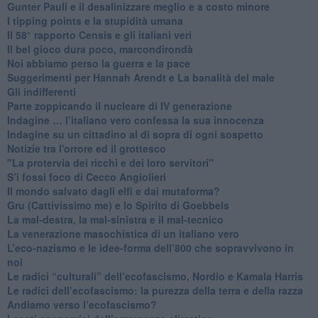
​Gunter Pauli e il desalinizzare meglio e a costo minore
I tipping points e la stupidità umana
​Il 58° rapporto Censis e gli italiani veri
​Il bel gioco dura poco, marcondirondà
Noi abbiamo perso la guerra e la pace
Suggerimenti per Hannah Arendt e La banalità del male
​Gli indifferenti
Parte zoppicando il nucleare di IV generazione
​Indagine … l’italiano vero confessa la sua innocenza
Indagine su un cittadino al di sopra di ogni sospetto
Notizie tra l'orrore ed il grottesco
"La protervia dei ricchi e dei loro servitori"
S’i fossi foco di Cecco Angiolieri
​Il mondo salvato dagli elfi e dai mutaforma?
Gru (Cattivissimo me) e lo Spirito di Goebbels
​La mal-destra, la mal-sinistra e il mal-tecnico
​La venerazione masochistica di un italiano vero
​L’eco-nazismo e le idee-forma dell’800 che sopravvivono in
noi
​Le radici “culturali” dell’ecofascismo, Nordio e Kamala Harris
Le radici dell’ecofascismo: la purezza della terra e della razza
Andiamo verso l’ecofascismo?