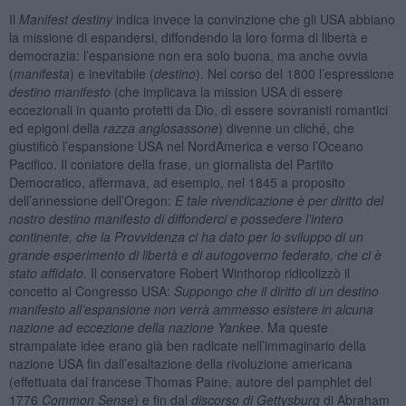
Il
Manifest destiny
indica invece la convinzione che gli USA abbiano
la missione di espandersi, diffondendo la loro forma di libertà e
democrazia: l’espansione non era solo buona, ma anche ovvia
(
manifesta
) e inevitabile (
destino
). Nel corso del 1800 l’espressione
destino manifesto
(che implicava la mission USA di essere
eccezionali in quanto protetti da Dio, di essere sovranisti romantici
ed epigoni della
razza anglosassone
) divenne un cliché, che
giustificò l’espansione USA nel NordAmerica e verso l’Oceano
Pacifico. Il coniatore della frase, un giornalista del Partito
Democratico, affermava, ad esempio, nel 1845 a proposito
dell’annessione dell’Oregon:
E tale rivendicazione è per diritto del
nostro destino manifesto di diffonderci e possedere l’intero
continente, che la Provvidenza ci ha dato per lo sviluppo di un
grande esperimento di libertà e di autogoverno federato, che ci è
stato affidato.
Il conservatore Robert Winthorop ridicolizzò il
concetto al Congresso USA:
Suppongo che il diritto di un destino
manifesto all’espansione non verrà ammesso esistere in alcuna
nazione ad eccezione della nazione Yankee
. Ma queste
strampalate idee erano già ben radicate nell’immaginario della
nazione USA fin dall’esaltazione della rivoluzione americana
(effettuata dal francese Thomas Paine, autore del pamphlet del
1776
Common Sense
) e fin dal
discorso di Gettysburg
di Abraham