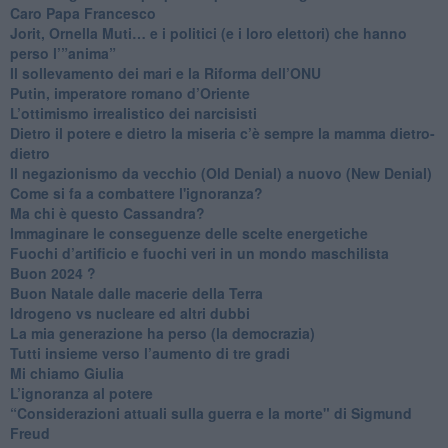
Caro Papa Francesco
​Jorit, Ornella Muti… e i politici (e i loro elettori) che hanno
perso l’”anima”
​Il sollevamento dei mari e la Riforma dell’ONU
Putin, imperatore romano d’Oriente
​L’ottimismo irrealistico dei narcisisti
​Dietro il potere e dietro la miseria c’è sempre la mamma dietro-
dietro
Il negazionismo da vecchio (Old Denial) a nuovo (New Denial)
Come si fa a combattere l'ignoranza?
Ma chi è questo Cassandra?
Immaginare le conseguenze delle scelte energetiche
​Fuochi d’artificio e fuochi veri in un mondo maschilista
Buon 2024 ?
​Buon Natale dalle macerie della Terra
​Idrogeno vs nucleare ed altri dubbi
​La mia generazione ha perso (la democrazia)
​Tutti insieme verso l’aumento di tre gradi
Mi chiamo Giulia
L’ignoranza al potere
​“Considerazioni attuali sulla guerra e la morte" di Sigmund
Freud