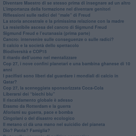
​Diventare Maestro di se stesso prima di insegnare ad un altro
L’importanza della formazione nel diventare genitori
Riflessioni sulle radici del “male” di Freud
​La storia ancestrale e la primissima relazione con la madre
​La resistibile ascesa del cancro di Sigmund Freud
Sigmund Freud e l’eutanasia (prima parte)
Cancro: intervenire sulle conseguenze o sulle radici?
​Il calcio e la società dello spettacolo
Biodiversità e COP15
​Il ritardo dell’uomo nel mentalizzare
​Cop 27, i nove confini planetari e una bambina ghanese di 10
anni
​I pacifisti sono liberi dal guardare i mondiali di calcio in
Qatar?
​Cop 27, la sceneggiata sponsorizzata Coca-Cola
​Liberarsi dei “biechi blu”
Il riscaldamento globale è adesso
​Erasmo da Rotterdam e la guerra
​Aforismi su guerra, pace e bomba
Cingolani o del disastro ecologico
​Il metano ci dà una mano nel suicidio del pianeta
​Dio? Patria? Famiglia?