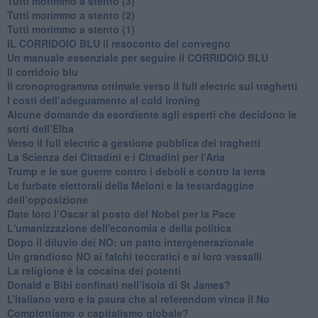
Tutti morimmo a stento (3)
Tutti morimmo a stento (2)
​Tutti morimmo a stento (1)
IL CORRIDOIO BLU il resoconto del convegno
Un manuale essenziale per seguire il CORRIDOIO BLU
Il corridoio blu
​Il cronoprogramma ottimale verso il full electric sui traghetti
​I costi dell’adeguamento al cold ironing
Alcune domande da esordiente agli esperti che decidono le
sorti dell’Elba
Verso il full electric a gestione pubblica dei traghetti​
​La Scienza dei Cittadini e i Cittadini per l’Aria
Trump e le sue guerre contro i deboli e contro la terra
​Le furbate elettorali della Meloni e la testardaggine
dell’opposizione
​Date loro l’Oscar al posto del Nobel per la Pace
L'umanizzazione dell'economia e della politica
​Dopo il diluvio dei NO: un patto intergenerazionale
​Un grandioso NO ai falchi teocratici e ai loro vassalli
La religione è la cocaina dei potenti
Donald e Bibi confinati nell’isola di St James?
L’italiano vero e la paura che al referendum vinca il No
​Complottismo o capitalismo globale?