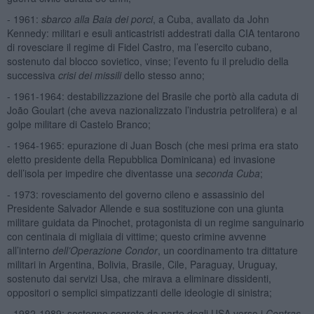
- 1961:
sbarco alla Baia dei porci
, a Cuba, avallato da John
Kennedy: militari e esuli anticastristi addestrati dalla CIA tentarono
di rovesciare il regime di Fidel Castro, ma l’esercito cubano,
sostenuto dal blocco sovietico, vinse; l’evento fu il preludio della
successiva
crisi dei missili
dello stesso anno;
- 1961-1964: destabilizzazione del Brasile che portò alla caduta di
João Goulart (che aveva nazionalizzato l’industria petrolifera) e al
golpe militare di Castelo Branco;
- 1964-1965: epurazione di Juan Bosch (che mesi prima era stato
eletto presidente della Repubblica Dominicana) ed invasione
dell’isola per impedire che diventasse una
seconda Cuba
;
- 1973: rovesciamento del governo cileno e assassinio del
Presidente Salvador Allende e sua sostituzione con una giunta
militare guidata da Pinochet, protagonista di un regime sanguinario
con centinaia di migliaia di vittime; questo crimine avvenne
all’interno
dell’Operazione Condor
, un coordinamento tra dittature
militari in Argentina, Bolivia, Brasile, Cile, Paraguay, Uruguay,
sostenuto dai servizi Usa, che mirava a eliminare dissidenti,
oppositori o semplici simpatizzanti delle ideologie di sinistra;
- 1982-1989: sostegno segreto da parte degli USA verso i
Contras
,