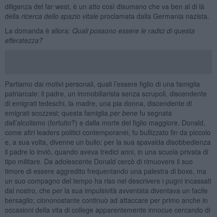
diligenza del far west, è un atto così disumano che va ben al di là
della
ricerca dello spazio vitale
proclamata dalla Germania nazista.
La domanda è allora:
Quali possono essere le radici di questa
efferatezza?
Partiamo dai motivi personali, quali l’essere figlio di una famiglia
patriarcale: il padre, un immobiliarista senza scrupoli, discendente
di emigrati tedeschi, la madre, una pia donna, discendente di
emigrati scozzesi; questa famiglia
per bene
fu segnata
dall’alcolismo (fortuito?) e dalla morte del figlio maggiore. Donald,
come altri leaders politici contemporanei, fu bullizzato fin da piccolo
e, a sua volta, divenne un bullo: per la sua spavalda disobbedienza
il padre lo inviò, quando aveva tredici anni, in una scuola privata di
tipo militare. Da adolescente Donald cercò di rimuovere il suo
timore di essere aggredito frequentando una palestra di boxe, ma
un suo compagno del tempo ha riso nel descrivere i pugni incassati
dal nostro, che per la sua impulsività avventata diventava un facile
bersaglio; ciononostante continuò ad attaccare per primo anche in
occasioni della vita di college apparentemente innocue cercando di