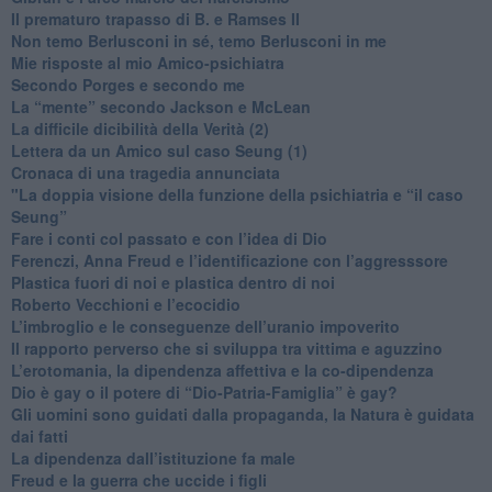
​Il prematuro trapasso di B. e Ramses II
​Non temo Berlusconi in sé, temo Berlusconi in me
​Mie risposte al mio Amico-psichiatra
​Secondo Porges e secondo me
​La “mente” secondo Jackson e McLean
La difficile dicibilità della Verità (2)
​Lettera da un Amico sul caso Seung (1)
​Cronaca di una tragedia annunciata
"​La doppia visione della funzione della psichiatria e “il caso
Seung”
​Fare i conti col passato e con l’idea di Dio
​Ferenczi, Anna Freud e l’identificazione con l’aggresssore
Plastica fuori di noi e plastica dentro di noi
​Roberto Vecchioni e l’ecocidio
​L’imbroglio e le conseguenze dell’uranio impoverito
​Il rapporto perverso che si sviluppa tra vittima e aguzzino
L’erotomania, la dipendenza affettiva e la co-dipendenza
​Dio è gay o il potere di “Dio-Patria-Famiglia” è gay?
​Gli uomini sono guidati dalla propaganda, la Natura è guidata
dai fatti
La dipendenza dall’istituzione fa male
​Freud e la guerra che uccide i figli