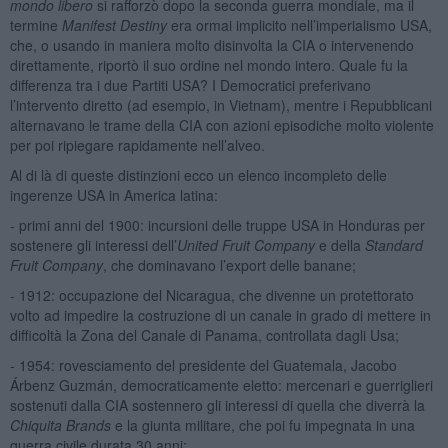
mondo libero
si rafforzò dopo la seconda guerra mondiale, ma il
termine
Manifest Destiny
era ormai implicito nell’imperialismo USA,
che, o usando in maniera molto disinvolta la CIA o intervenendo
direttamente, riportò il suo ordine nel mondo intero. Quale fu la
differenza tra i due Partiti USA? I Democratici preferivano
l’intervento diretto (ad esempio, in Vietnam), mentre i Repubblicani
alternavano le trame della CIA con azioni episodiche molto violente
per poi ripiegare rapidamente nell’alveo.
Al di là di queste distinzioni ecco un elenco incompleto delle
ingerenze USA in America latina:
- primi anni del 1900: incursioni delle truppe USA in Honduras per
sostenere gli interessi dell’
United Fruit Company
e della
Standard
Fruit Company
, che dominavano l’export delle banane;
- 1912: occupazione del Nicaragua, che divenne un protettorato
volto ad impedire la costruzione di un canale in grado di mettere in
difficoltà la Zona del Canale di Panama, controllata dagli Usa;
- 1954: rovesciamento del presidente del Guatemala, Jacobo
Árbenz Guzmán, democraticamente eletto: mercenari e guerriglieri
sostenuti dalla CIA sostennero gli interessi di quella che diverrà la
Chiquita Brands
e la giunta militare, che poi fu impegnata in una
guerra civile durata 30 anni;