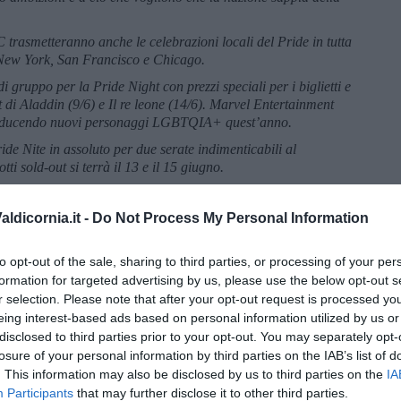
C trasmetteranno anche le celebrazioni locali del Pride in tutta
 New York, San Francisco e Chicago.
i gruppo per la Pride Night con prezzi speciali per i biglietti e
di Aladdin (9/6) e Il re leone (14/6). Marvel Entertainment
ntroducendo nuovi personaggi LGBTQIA+ quest’anno.
de Nite in assoluto per due serate indimenticabili al
i sold-out si terrà il 13 e il 15 giugno.
talento di Disney e dei suoi marchi iconici attraverso funzionalità
i.
ldicornia.it -
Do Not Process My Personal Information
 meritiamo di sentirci visti, ascoltati e compresi, non solo
nno.
to opt-out of the sale, sharing to third parties, or processing of your per
formation for targeted advertising by us, please use the below opt-out s
munità, delle famiglie e dei fan LGBTQIA+, Disney continua ad
r selection. Please note that after your opt-out request is processed y
 contenuti emblematici, advocacy della comunità e inclusione sul
eing interest-based ads based on personal information utilized by us or
disclosed to third parties prior to your opt-out. You may separately opt-
 le comunità e le famiglie LGBTQIA+ attraverso sovvenzioni di
losure of your personal information by third parties on the IAB’s list of
organizzazioni al servizio della comunità LGBTQIA+;
. This information may also be disclosed by us to third parties on the
IA
r costruire una cultura di appartenenza per i dipendenti
Participants
that may further disclose it to other third parties.
cchiti con storie LGBTQIA+ più ricche.