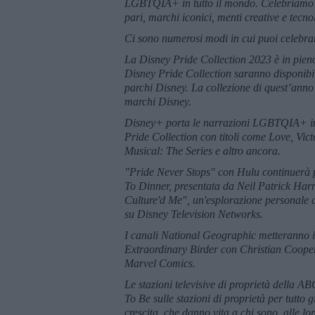
LGBTQIA+ in tutto il mondo. Celebriamo l’
pari, marchi iconici, menti creative e tecno
Ci sono numerosi modi in cui puoi celebrare
La Disney Pride Collection 2023 è in pieno 
Disney Pride Collection saranno disponibili
parchi Disney. La collezione di quest’anno i
marchi Disney.
Disney+ porta le narrazioni LGBTQIA+ in p
Pride Collection con titoli come Love, Vi
Musical: The Series e altro ancora.
"Pride Never Stops" con Hulu continuerà p
To Dinner, presentata da Neil Patrick Har
Culture'd Me", un'esplorazione personale
su Disney Television Networks.
I canali National Geographic metteranno i
Extraordinary Birder con Christian Cooper
Marvel Comics.
Le stazioni televisive di proprietà della
To Be sulle stazioni di proprietà per tutto
crescita, che danno vita a chi sono, alle l