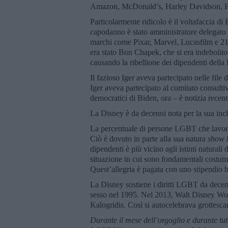
Amazon, McDonald’s, Harley Davidson, For
Particolarmente ridicolo è il voltafaccia di
capodanno è stato amministratore delegato
marchi come Pixar, Marvel, Lucasfilm e 21s
era stato Bon Chapek, che si era indebolito 
causando la ribellione dei dipendenti della
Il fazioso Iger aveva partecipato nelle file
Iger aveva partecipato al comitato consulti
democratici di Biden, ora – è notizia rece
La Disney è da decenni nota per la sua inclus
La percentuale di persone LGBT che lavor
Ciò è dovuto in parte alla sua natura
show 
dipendenti è più vicino agli istinti natural
situazione in cui sono fondamentali costumi
Quest’allegria è pagata con uno stipendio ba
La Disney sostiene i diritti LGBT da decenni
sesso nel 1995. Nel 2013, Walt Disney Wor
Kalogridis. Così si autocelebrava grottes
Durante il mese dell’orgoglio e durante tut