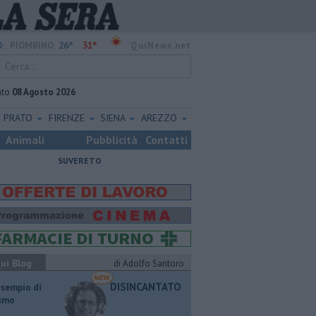
26°
31°
:
PIOMBINO
QuiNews.net
ato
08 Agosto 2026
PRATO
FIRENZE
SIENA
AREZZO
Animali
Pubblicità
Contatti
SUVERETO
ui Blog
di Adolfo Santoro
DISINCANTATO
esempio di
ismo