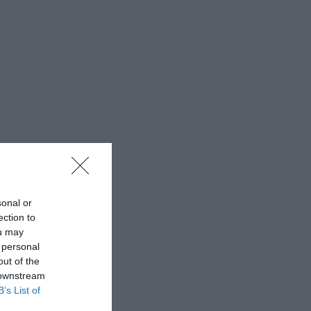
sonal or
ection to
ou may
 personal
out of the
 downstream
B’s List of