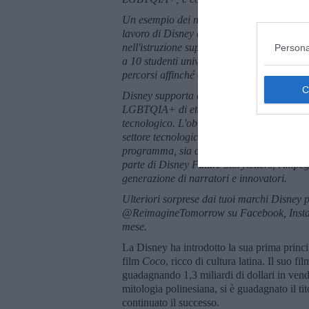
Un esempio dei numerosi investimenti di 
lavoro di Disney con Point Foundation, il
nell'istruzione superiore. Attraverso la no
Persona
a 10 studenti universitari che studiano camp
percorsi affinché questi studenti diventino f
Disney supporta anche "Out in Tech U", un
LGBTQIA+ di età compresa tra 17 e 24 anni
tecnologico. L'obiettivo del programma è c
settore tecnologico entro un anno dalla la
programma, sia come tutor che come tirocin
parte di Disney Future Storytellers, l'im
generazione di narratori e innovatori.
Ulteriori sorprese dai tuoi marchi Disney p
@ReimagineTomorrow su Facebook, Instagram
mese.
La Disney ha introdotto la sua prima princi
film
Coco
, ricco di cultura latina. Il suo 
guadagnando 1,3 miliardi di dollari in vendit
mitologia polinesiana, si è guadagnato il ti
continuato il successo.