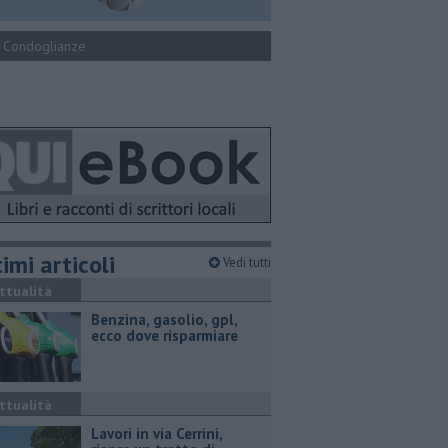
Condoglianze
imi articoli
Vedi tutti
ttualità
​Benzina, gasolio, gpl,
ecco dove risparmiare
ttualità
Lavori in via Cerrini,