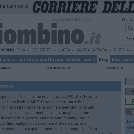
alla audience di
o
Aggiornato alle 09:56
METEO
Sab
IVORNO
PISA
GROSSETO
LUCCA
MASSA CARRARA
PISTOIA
Lavoro
Cultura e Spettacolo
Eventi
Sport
Blog
Interviste
MBINO
SAN VINCENZO
SASSETTA
antoro
o per più di 40 anni come psichiatra; dal 1991 al 2017 sono
di secondo livello. Dal 2017 sono in pensione e ho
e in crisi alla ricerca della propria autenticità. Ho tenuto
Q
o in carico individualmente e con la famiglia persone
icosomatiche (cancro, malattie autoimmuni, allergie,
​Un 
iosa, fibromialgia) o con problematiche nevrotiche o
civ
 le persone in crisi gratuitamente perché ritengo che c’è un