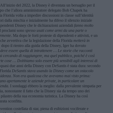
All’inizio del 2022, la Disney è diventata un bersaglio per il
po che l’allora amministratore delegato Bob Chapek ha
a Florida volta a impedire discussioni in classe sull’identità
ri dalla mischia e inizialmente ha difeso il silenzio iniziale
dipendenti Disney che le dichiarazioni aziendali
fanno molto
 proclami sono
spesso usati come armi da una parte o
ormente
. Ma dopo le forti proteste di dipendenti e attivisti, e un
, che avvertiva che la legislazione della Florida
metterà in
 dopo il rientro alla guida della Disney, Iger ha dovuto
deve essere quella di intrattenere … Le storie che racconti
tai cercando di raggiungere, ma quel pubblico, poiché è così
te cose … Dobbiamo solo essere più sensibili agli interessi di
i quasi due anni della Disney con DeSantis è stata dura: secondo
-Florida
DeSantis stava usando la Disney come un ostacolo
residenza. Non era qualcosa che avevamo mai visto prima:
vano apertamente le aziende private, in particolare un
ienda
. I sondaggi ebbero la meglio: dalla prevalente simpatia per
ia, nonostante il fatto che la Disney sia da tempo uno dei
 pilastro della sua economia turistica. La Disney ha così
arata sconfitta.
ntion costellata di star, piena di esibizioni vociferate e