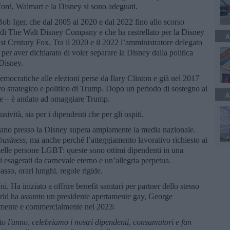
d, Walmart e la Disney si sono adeguati.
 Bob Iger, che dal 2005 al 2020 e dal 2022 fino allo scorso
 di The Walt Disney Company e che ha rastrellato per la Disney
A
t Century Fox. Tra il 2020 e il 2022 l’amministratore delegato
per aver dichiarato di voler separare la Disney dalla politica
 Disney.
 democratiche alle elezioni perse da Ilary Clinton e già nel 2017
vo strategico e politico di Trump. Dopo un periodo di sostegno ai
A
nte – è andato ad omaggiare Trump.
ività, sia per i dipendenti che per gli ospiti.
ano presso la Disney supera ampiamente la media nazionale.
business
, ma anche perché l’atteggiamento lavorativo richiesto ai
i delle persone LGBT: queste sono ottimi dipendenti in una
 esagerati da carnevale eterno e un’allegria perpetua.
sso, orari lunghi, regole rigide.
. Ha iniziato a offrire benefit sanitari per partner dello stesso
ld ha assunto un presidente apertamente gay, George
camente e commercialmente nel 2023:
to l'anno, celebriamo i nostri dipendenti, consumatori e fan