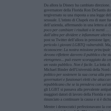
Da allora la Disney ha cambiato direzione. 
governatore della Florida Ron DeSantis do
tergiversato su una risposta a una legge dell
sessuale. L'istinto di Chapek era di stare fuo
dell’azienda, affermando in una lettera ai 
poco per cambiare i risultati o le menti
… I
dall’altra per dividere e infiammare ulteri
post su Twitter dell’allora in pensione Iger
pericolo i giovani LGBTQ vulnerabili
. Ma,
riconoscere:
La nostra missione principale 
devono riflettere davvero il pubblico che s
eterogeneo... può essere scoraggiato da cer
un vasto pubblico. Non è facile
. La lotta d
Michael Binder dell'Università della Nord
politico per sostenere la sua corsa alla p
governatori e funzionari eletti che attacca
repubblicano che se la prendeva con un'az
gli LGBT si passava alla prevalente antipat
maggiori datori di lavoro della Florida e un
rinunciato a continuare la causa e si è dichi
Mentre i democratici perfezionavano la conve