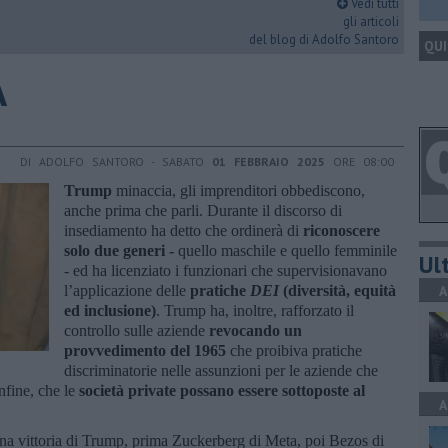
Vedi tutti
gli articoli
del blog di Adolfo Santoro
QUI
A
DI ADOLFO SANTORO - SABATO
01 FEBBRAIO 2025
ORE 08:00
Trump
minaccia, gli imprenditori obbediscono,
anche prima che parli. Durante il discorso di
insediamento ha detto che ordinerà di
riconoscere
solo due generi -
quello maschile e quello femminile
Ult
- ed ha licenziato i funzionari che supervisionavano
l’applicazione delle
pratiche
DEI
(diversità, equità
A
ed inclusione)
. Trump ha, inoltre, rafforzato il
controllo sulle aziende
revocando un
provvedimento del 1965
che proibiva pratiche
discriminatorie nelle assunzioni per le aziende che
nfine, che le
società private possano essere sottoposte al
A
una vittoria di Trump, prima Zuckerberg di Meta, poi Bezos di