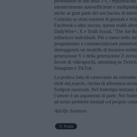
presentatori di star della TV, i repubblicani
intrattenimento autosufficiente e multipiatt
anche se gran parte del suo bacino di talent
Costruita su strati esistenti di giornali e ri
Facebook e altro ancora, questa realtà al
DailyWire+, X e Truth Social, "The Joe Rog
influencer individuali. Più o meno nello ste
programmare e commercializzare piattaform
distruggendo un modello di business redditiz
generazione Y e della generazione Z aveva
favore di videogiochi, streaming su Twitch,
Instagram e TikTok.
La politica fatta di carnevalate da entrambe
eletti dal
popolo
, rischia di affermarsi anc
Scilipoti nazionali. Nel frattempo iniziano
l’
amore
è un argomento di parte. Nel fratt
ad avere problemi mentali col proprio corp
Adolfo Santoro