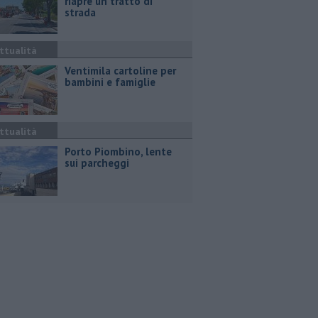
riapre un tratto di
strada
ttualità
Ventimila cartoline per
bambini e famiglie
ttualità
Porto Piombino, lente
sui parcheggi