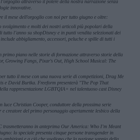
orgoglio attraverso il potere della nostra narrazione senza
logie innovative.
 il mese dell'orgoglio con noi per tutto giugno e oltre:
svolgimento e molti dei nostri articoli più popolari della
 tutto l’anno su shopDisney e in punti vendita selezionati dei
nclude abbigliamento, accessori, peluche e spille di tutti i
rimo piano nelle storie di formazione attraverso storie della
ctor, Growing Fangs, Pixar's Out, High School Musical: The
er tutto il mese con una nuova serie di competizioni, Drag Me
ris e David Burtka. Freeform presenterà "The Pop That
 della rappresentazione LGBTQIA+ nel talentuoso cast Disney
n luce Christian Cooper, conduttore della prossima serie
 e creatore del primo personaggio apertamente lesbico della
 ABC trasmetteranno in anteprima Our America: Who I’m Meant
 giugno: lo speciale presenta cinque persone transgender in
oro ambizioni e a ciò che vogliono che la nazione sappia della