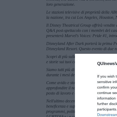
loro generazione.
Le stazioni televisive di proprietà della AB
la nazione, tra cui Los Angeles, Houston,
Il Disney Theatrical Group offrirà vendite d
Q&A post-spettacolo con i membri del cast 
presenterà Marvel's Voices: Pride #1, i
Disneyland After Dark porterà la prima Pri
Disneyland Resort. Questo evento di due nott
Scopri di più sulle storie di dipendenti di 
e storie sui tuoi canali social media preferit
QUInewsVa
Siamo tutti più di una singola storia e tutti
durante i mesi del patrimonio, ma tutto l'a
If you wish 
sensitive in
Come avido e storico sostenitore delle co
confirm you
approfondire il nostro supporto attraverso
continue se
posto di lavoro e oltre.
information 
Nell'ultimo decennio, Disney ha sostenuto
further disc
beneficenza e supporto di programmi per 
participants
programmi, politiche e risorse avanzate pe
Downstream 
LGBTQIA+; e contenuti ed esperienze arri