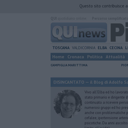
Questo sito contribuisce 
QUI
quotidiano online.
Percorso semplificat
TOSCANA
VALDICORNIA
ELBA
CECINA
L
Home
Cronaca
Politica
Attualità
CAMPIGLIA MARITTIMA
PIO
DISINCANTATO — il Blog di Adolfo S
Vivo all’Elba ed ho lavorat
stato primario e dirigente 
continuato a ricevere person
numerosi gruppi ed ho pres
anche con problematiche ps
cefalee, ipertensione arter
psicotiche. Da anni ascolto