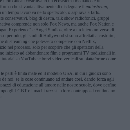
 e i loro alleati costruivano un ecosistema mediatico e di
aforma che si vanta attivamente di disdegnare il
mainstream
,
i un tempo lavorava nello spettacolo, o aspirava a farlo.
viste conservativi, blog di destra, talk show radiofonici, gruppi
ternativa comprende non solo Fox News, ma anche Fox Nation e
an Experience" e Angel Studios, oltre a un intero universo di
sso periodo, gli studi di Hollywood si sono affrettati a costruire,
e di streaming che potessero competere con Netflix,
io nel processo, solo per scoprire che gli spettatori della
no iniziato ad abbandonare film e programmi TV tradizionali in
 tutorial su YouTube e brevi video verticali su piattaforme come
 le parti è finita male ed il modello USA, in cui i giudici sono
he da noi, se le cose continuano ad andare così, dando forza agli
 sprazzi di educazione all’amore nelle nostre scuole, dove perfino
empo gli LGBT e i machi razzisti a loro contrapposti continuano
o.