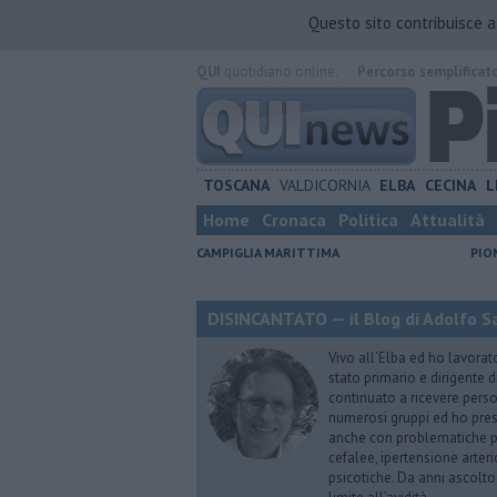
Questo sito contribuisce 
QUI
quotidiano online.
Percorso semplificat
TOSCANA
VALDICORNIA
ELBA
CECINA
L
Home
Cronaca
Politica
Attualità
CAMPIGLIA MARITTIMA
PIO
DISINCANTATO — il Blog di Adolfo S
Vivo all’Elba ed ho lavorat
stato primario e dirigente 
continuato a ricevere person
numerosi gruppi ed ho pres
anche con problematiche ps
cefalee, ipertensione arter
psicotiche. Da anni ascolto