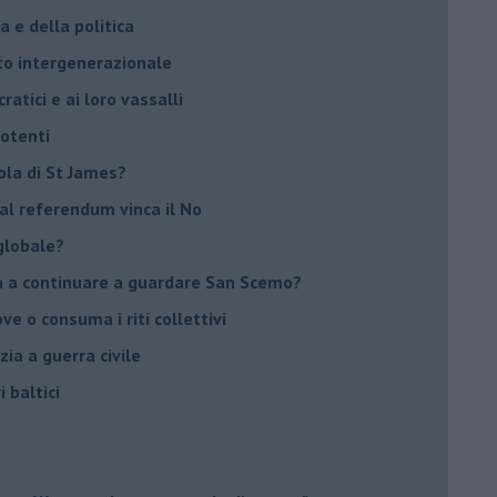
 e della politica
tto intergenerazionale
ratici e ai loro vassalli
potenti
sola di St James?
 al referendum vinca il No
globale?
na a continuare a guardare San Scemo?
ove o consuma i riti collettivi
ia a guerra civile
i baltici