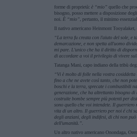
forme di proprietà:
è “mio”
quello che pro
bisogno, posso mettere a disposizione degli
noi.
È “mio”
, pertanto, il minimo essenziale
Il nativo americano Heinmont Tooyalaket, d
“La terra fu creata con l'aiuto del sole, e t
demarcazione, e non spetta all'uomo divider
mi pare. L'unico che ha il diritto di disporne
di accordare a voi il privilegio di vivere sul
Tatanga Mani, capo indiano della tribù deg
“Vi è molto di folle nella vostra cosiddetta
fino a che ne avete così tanto, che non pot
boschi e la terra,
sprecate i combustibili n
generazione, che ha altrettanto bisogno di
costruite bombe sempre più potenti per d
sono quello che voi intendete. Il guerriero 
vita di un altro. Il guerriero per noi é chi 
degli anziani, degli indifesi, di chi non può
dell'umanità.”.
Un altro nativo americano Onondaga, Orens