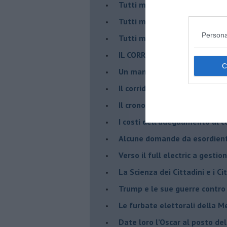
Tutti morimmo a stento (3)
Tutti morimmo a stento (2)
Persona
​Tutti morimmo a stento (1)
IL CORRIDOIO BLU il resocont
Un manuale essenziale per s
Il corridoio blu
​Il cronoprogramma ottimale ve
​I costi dell’adeguamento al c
Alcune domande da esordiente 
Verso il full electric a gestio
​La Scienza dei Cittadini e i Cit
Trump e le sue guerre contro i
​Le furbate elettorali della M
​Date loro l’Oscar al posto de