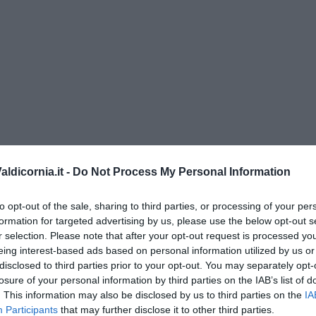
ldicornia.it -
Do Not Process My Personal Information
to opt-out of the sale, sharing to third parties, or processing of your per
Adolfo Santoro
formation for targeted advertising by us, please use the below opt-out s
r selection. Please note that after your opt-out request is processed y
eing interest-based ads based on personal information utilized by us or
il civismo della complessità
disclosed to third parties prior to your opt-out. You may separately opt-
ondo la legge e l’impegno dei Cittadini
losure of your personal information by third parties on the IAB’s list of
. This information may also be disclosed by us to third parties on the
IA
matici e salute umana
Participants
that may further disclose it to other third parties.