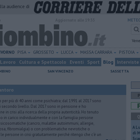
alla audience di
o
Aggiornato alle 19:35
METEO
Vene
IVORNO
PISA
GROSSETO
LUCCA
MASSA CARRARA
PISTOIA
Lavoro
Cultura e Spettacolo
Eventi
Sport
Blog
Interviste
MBINO
SAN VINCENZO
SASSETTA
antoro
o per più di 40 anni come psichiatra; dal 1991 al 2017 sono
di secondo livello. Dal 2017 sono in pensione e ho
e in crisi alla ricerca della propria autenticità. Ho tenuto
Q
o in carico individualmente e con la famiglia persone
icosomatiche (cancro, malattie autoimmuni, allergie,
A L
iosa, fibromialgia) o con problematiche nevrotiche o
di 
 le persone in crisi gratuitamente perché ritengo che c’è un
Scar