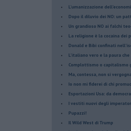
L'umanizzazione dell'economia
​Dopo il diluvio dei NO: un pa
​Un grandioso NO ai falchi teoc
La religione è la cocaina dei 
Donald e Bibi confinati nell’i
L’italiano vero e la paura che
​Complottismo o capitalismo 
​Ma, contessa, non si vergog
​Io non mi fiderei di chi promu
Esportazioni Usa: da democraz
​I vestiti nuovi degli imperator
​Pupazzi!
​Il Wild West di Trump