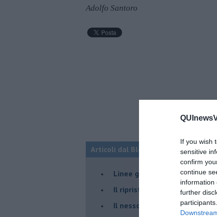
Adolfo Santoro
QUInewsVa
If you wish 
Articoli dal Blog “Disincantato” di 
sensitive in
confirm you
continue se
​Linee guida per organizzare 
information 
​Il ripristino della natura sec
further disc
participants
Il nesso tra cambiamenti cli
Downstream 