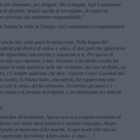
to per dominare, per dirigere. Ma si sbaglia. Egli è solamente
 di sfruttare, bensì è quella di sorvegliare, di essere un
e privilegi. Ha solamente responsabilità.” .
isole Samoa in visita in Europa, così commentava i comportamenti
 anche tuo: sono quasi la stessa cosa. Nella lingua del
nificati più diversi di «mio» e «tuo». È mio quel che appartiene
he appartiene unicamente e solamente a te. Per questo II
ino alla sua capanna: è mio. Nessuno vi ha diritto eccetto lui
que tu veda qualcosa nelle sue vicinanze, sia esso un frutto, un
erra, c'è sempre qualcuno che dice: «Questo è mio! Guardati dal
urla contro, ti chiama ladro, una parola che rappresenta una
occare il «mio» del tuo prossimo. Accorrono gli amici e i
n catene e ti portano in prigione, e sei disprezzato per tutta la
a:
anno fare diversamente. Spesso non si accorgono nemmeno di
 fanno così senza darsi pensiero e provare vergogna. Alcuni
el padre al momento della nascita. A ogni modo Dio non ha
so quasi tutto facendone il loro «mio» e «tuo»….”.