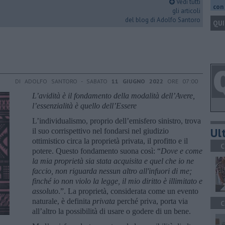
Vedi tutti
con 
gli articoli
del blog di Adolfo Santoro
QUI
DI ADOLFO SANTORO - SABATO
11 GIUGNO 2022
ORE 07:00
L’avidità è il fondamento della modalità dell’Avere,
l’essenzialità è quello dell’Essere
L’individualismo, proprio dell’emisfero sinistro, trova
Ult
il suo corrispettivo nel fondarsi nel giudizio
ottimistico circa la proprietà privata, il profitto e il
C
potere. Questo fondamento suona così: “
Dove e come
la mia proprietà sia stata acquisita e quel che io ne
faccio, non riguarda nessun altro all'infuori di me;
finché io non violo la legge, il mio diritto è illimitato e
assoluto
.”. La proprietà, considerata come un evento
naturale, è definita
privata
perché priva, porta via
C
all’altro la possibilità di usare o godere di un bene.