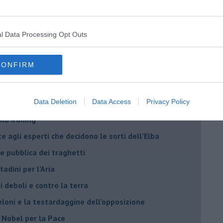
l Data Processing Opt Outs
o del convegno
CONFIRM
eguire il CORRIDOIO BLU
Data Deletion
Data Access
Privacy Policy
rso il full electric sui traghetti
old ironing
agli esperti che decidono le sorti dell’Elba
ne pubblica dei traghetti​
tadini per l’Aria
 deboli e contro la terra
eloni e la testardaggine dell’opposizione
l Nobel per la Pace