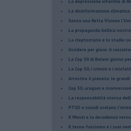
​La depressione infantile di 
​La disinformazione climatica
Senza una Retta Visione l’U
​La propaganda bellica nostran
​La cleptocrazia e lo studio s
​Uccidere per gioco: il cacciat
​La Cop 30 di Belem giorno pe
La Cop 30, i crimini e i misfatt
Arrostire il pianeta: le grandi
​Cop 30, uragani e riconversio
La responsabilità storica del
PTSD e suicidi svelano l’inten
Il Wenzi e la decadenza verso
​Il tecno-fascismo e i suoi nem