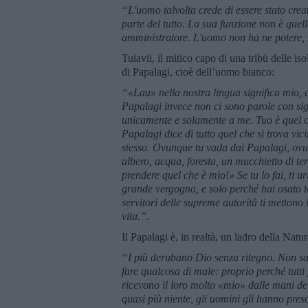
“L'uomo talvolta crede di essere stato crea
parte del tutto. La sua funzione non è quella
amministratore. L'uomo non ha ne potere, n
Tuiavii, il mitico capo di una tribù delle 
di Papalagi, cioè dell’uomo bianco:
“«Lau» nella nostra lingua significa mio, e
Papalagi invece non ci sono parole con sig
unicamente e solamente a me. Tuo è quel c
Papalagi dice di tutto quel che si trova vic
stesso. Ovunque tu vada dai Papalagi, ovun
albero, acqua, foresta, un mucchietto di t
prendere quel che è mio!» Se tu lo fai, ti 
grande vergogna, e solo perché hai osato t
servitori delle supreme autorità ti mettono i
vita.”.
Il Papalagi è, in realtà, un ladro della Natur
“I più derubano Dio senza ritegno. Non s
fare qualcosa di male: proprio perché tutti
ricevono il loro molto «mio» dalle mani d
quasi più niente, gli uomini gli hanno pre