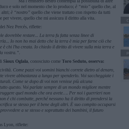
Ma l’emisfero destro contempla la possibilità di altre
duco e solo nel momento che lo produco;
è “mio”
quello che, al
 altri;
è “nostro”
quello che viene trattato con rispetto da tutti
 per vivere, quello che mi assicura il diritto alla vita.
C
ei Nez Percés, riflette:
ale dovrebbe restare... La terra fu fatta senza linee di
la... Io non ho mai detto che la terra è mia per farne ciò che
 è chi l'ha creata. Io chiedo il diritto di vivere sulla mia terra e
la vostra.”.
P
li
Sioux Oglala
, conosciuto come
Toro Seduto, osserva:
 civiltà. Come pazzi voi uomini bianchi correte dietro al denaro,
ete vivere abbastanza a lungo per spenderlo. Voi saccheggiate i
aturali. Come se dopo di voi non venisse più alcuna
 tutto questo. Voi parlate sempre di un mondo migliore mentre
istruggere quel mondo che ora avete….
Per noi i guerrieri non
non é chi combatte, perché nessuno ha il diritto di prendersi la
sacrifica se stesso per il bene degli altri. È suo compito occuparsi
 provvedere a se stesso e soprattutto dei bambini, il futuro
 Lyon, riflette: