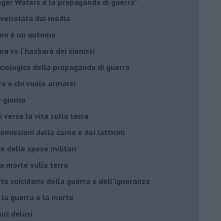
Roger Waters e la propaganda di guerra"
 veicolata dai media
omo è un automa
a vs l’hasbarà dei sionisti
ociologico della propaganda di guerra
ore e chi vuole armarsi
r giorno
i verso la vita sulla terra
 emissioni della carne e dei latticini
ne delle spese militari
la morte sulla terra
to suicidario della guerra e dell’ignoranza
 la guerra e la morte
ici delusi