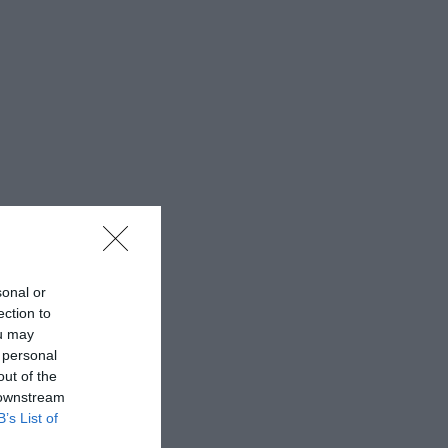
sonal or
ection to
ou may
 personal
out of the
 downstream
B’s List of