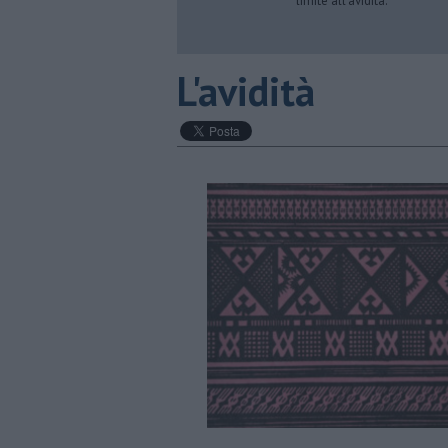
limite all’avidità.
L'avidità