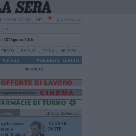
26°
34°
:
PIOMBINO
QuiNews.net
rdì
07 Agosto 2026
PRATO
FIRENZE
SIENA
AREZZO
Animali
Pubblicità
Contatti
SUVERETO
ui Blog
di Riccardo Ferrucci
INCONTRI
ucca la mostra
D'ARTE
Marcello
selli “Dialoghi