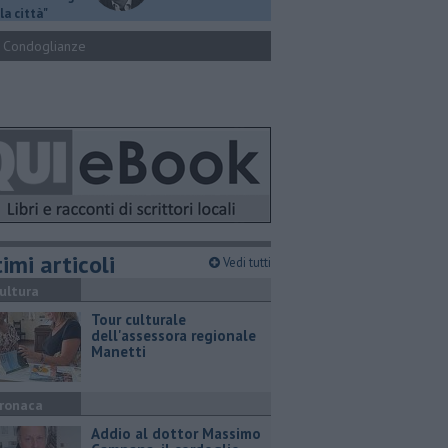
la città"
Condoglianze
imi articoli
Vedi tutti
ultura
Tour culturale
dell'assessora regionale
Manetti
ronaca
Addio al dottor Massimo