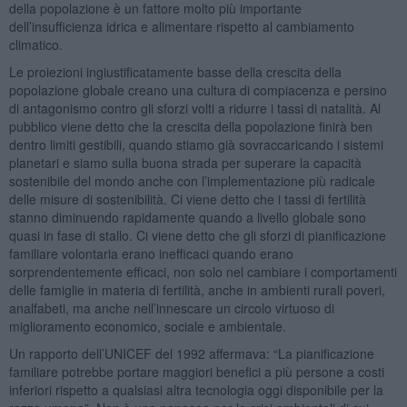
della popolazione è un fattore molto più importante
dell’insufficienza idrica e alimentare rispetto al cambiamento
climatico.
Le proiezioni ingiustificatamente basse della crescita della
popolazione globale creano una cultura di compiacenza e persino
di antagonismo contro gli sforzi volti a ridurre i tassi di natalità. Al
pubblico viene detto che la crescita della popolazione finirà ben
dentro limiti gestibili, quando stiamo già sovraccaricando i sistemi
planetari e siamo sulla buona strada per superare la capacità
sostenibile del mondo anche con l’implementazione più radicale
delle misure di sostenibilità. Ci viene detto che i tassi di fertilità
stanno diminuendo rapidamente quando a livello globale sono
quasi in fase di stallo. Ci viene detto che gli sforzi di pianificazione
familiare volontaria erano inefficaci quando erano
sorprendentemente efficaci, non solo nel cambiare i comportamenti
delle famiglie in materia di fertilità, anche in ambienti rurali poveri,
analfabeti, ma anche nell’innescare un circolo virtuoso di
miglioramento economico, sociale e ambientale.
Un rapporto dell’UNICEF del 1992 affermava: “La pianificazione
familiare potrebbe portare maggiori benefici a più persone a costi
inferiori rispetto a qualsiasi altra tecnologia oggi disponibile per la