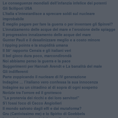
Le conseguenze mondiali dell’infanzia infelice dei potenti
​Gli Scilipoti USA
L’Italia s’intestardisce a sprecare soldi sul nucleare
improbabile
È meglio pagare per fare la guerra o per inventare gli Spinrel?
​L’innalzamento delle acque del mare e l’erosione delle spiagge
​Il progressivo innalzamento delle acque del mare
​Gunter Pauli e il desalinizzare meglio e a costo minore
I tipping points e la stupidità umana
​Il 58° rapporto Censis e gli italiani veri
​Il bel gioco dura poco, marcondirondà
Noi abbiamo perso la guerra e la pace
Suggerimenti per Hannah Arendt e La banalità del male
​Gli indifferenti
Parte zoppicando il nucleare di IV generazione
​Indagine … l’italiano vero confessa la sua innocenza
Indagine su un cittadino al di sopra di ogni sospetto
Notizie tra l'orrore ed il grottesco
"La protervia dei ricchi e dei loro servitori"
S’i fossi foco di Cecco Angiolieri
​Il mondo salvato dagli elfi e dai mutaforma?
Gru (Cattivissimo me) e lo Spirito di Goebbels