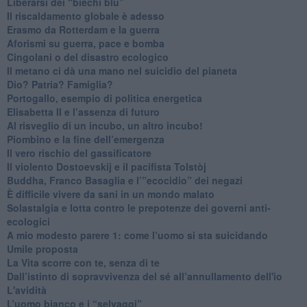
​Liberarsi dei “biechi blu”
Il riscaldamento globale è adesso
​Erasmo da Rotterdam e la guerra
​Aforismi su guerra, pace e bomba
Cingolani o del disastro ecologico
​Il metano ci dà una mano nel suicidio del pianeta
​Dio? Patria? Famiglia?
Portogallo, esempio di politica energetica
​Elisabetta II e l’assenza di futuro
Al risveglio di un incubo, un altro incubo!
​Piombino e la fine dell’emergenza
​Il vero rischio del gassificatore
​Il violento Dostoevskij e il pacifista Tolstòj
​Buddha, Franco Basaglia e l’”ecocidio” dei negazi
​È difficile vivere da sani in un mondo malato
Solastalgia e lotta contro le prepotenze dei governi anti-
ecologici
​A mio modesto parere 1: come l’uomo si sta suicidando
​Umile proposta
​La Vita scorre con te, senza di te
​Dall’istinto di sopravvivenza del sé all’annullamento dell'io
L'avidità
​L’uomo bianco e i “selvaggi”