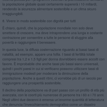
la popolazione globale quasi certamente supererà i 10 miliardi,
rendendo la sicurezza alimentare sostenibile e un clima sicuro
irraggiungibili.
8. Vivere in modo sostenibile con dignità per tutti
È chiaro, quindi, che la popolazione mondiale non solo deve
smettere di crescere, ma deve intraprendere una lunga e costante
contrazione per consentire a tutte le persone di sfuggire alla
povertà e raggiungere il benessere.
In questa luce, la diffusa costernazione riguardo ai bassi tassi di
natalità, ad esempio, appare una follia. I tassi di fertilità totale
compresi tra 1,2 e 1,5 figli per donna dovrebbero essere accolti con
favore. È improbabile che anche tassi più bassi siano universali,
quindi i pochi paesi in cui si verificano possono utilizzare tassi di
immigrazione modesti per moderare la diminuzione della
popolazione. Anche a questi ritmi, ci vorrebbe più di un secolo per
raggiungere una prosperità sostenibile.
Il declino della popolazione va di pari passo con un profilo di età più
avanzata, con le coorti più numerose di persone tra i 60 e i 70 anni.
Negli ultimi due decenni è emersa un’enorme quantità di letteratura
che denuncia l’invecchiamento demografico come un disastro