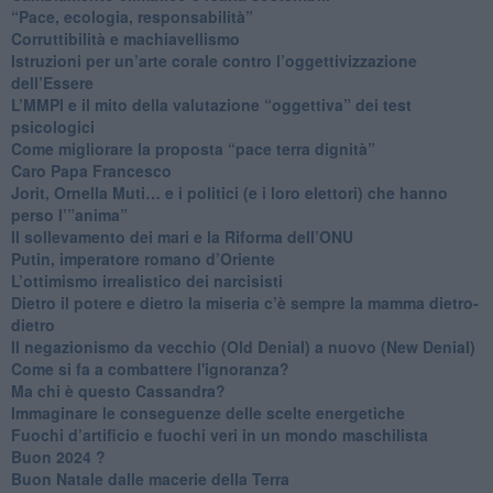
“Pace, ecologia, responsabilità”
​Corruttibilità e machiavellismo
Istruzioni per un’arte corale contro l’oggettivizzazione
dell’Essere
​L’MMPI e il mito della valutazione “oggettiva” dei test
psicologici
Come migliorare la proposta “pace terra dignità”
Caro Papa Francesco
​Jorit, Ornella Muti… e i politici (e i loro elettori) che hanno
perso l’”anima”
​Il sollevamento dei mari e la Riforma dell’ONU
Putin, imperatore romano d’Oriente
​L’ottimismo irrealistico dei narcisisti
​Dietro il potere e dietro la miseria c’è sempre la mamma dietro-
dietro
Il negazionismo da vecchio (Old Denial) a nuovo (New Denial)
Come si fa a combattere l'ignoranza?
Ma chi è questo Cassandra?
Immaginare le conseguenze delle scelte energetiche
​Fuochi d’artificio e fuochi veri in un mondo maschilista
Buon 2024 ?
​Buon Natale dalle macerie della Terra