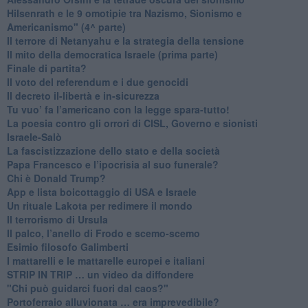
​Hilsenrath e le 9 omotipie tra Nazismo, Sionismo e
Americanismo" (4^ parte)
​Il terrore di Netanyahu e la strategia della tensione
Il mito della democratica Israele (prima parte)
​Finale di partita?
​Il voto del referendum e i due genocidi
Il decreto il-libertà e in-sicurezza
Tu vuo’ fa l’americano con la legge spara-tutto!
La poesia contro gli orrori di CISL, Governo e sionisti
Israele-Salò
​La fascistizzazione dello stato e della società
Papa Francesco e l’ipocrisia al suo funerale?
​Chi è Donald Trump?
App e lista boicottaggio di USA e Israele
​Un rituale Lakota per redimere il mondo
Il terrorismo di Ursula
​Il palco, l’anello di Frodo e scemo-scemo
Esimio filosofo Galimberti
​I mattarelli e le mattarelle europei e italiani
​STRIP IN TRIP … un video da diffondere
"Chi può guidarci fuori dal caos?"
​Portoferraio alluvionata … era imprevedibile?