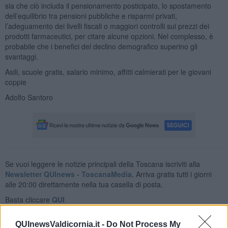
sia che ciò includa il pensionamento posticipato, lo spostamento
dell’equilibrio tra pensioni pubbliche e risparmi privati,
l’adeguamento dei livelli fiscali o maggiori controlli sui prezzi dei
prodotti farmaceutici, per citare alcune opzioni. Nel complesso, è
probabile che i benefici del declino demografico superino gli
svantaggi.
Asili, scuole gratis, salario minimo, affitti calmierati per le giovani
coppie
Adolfo Santoro
Se vuoi leggere le notizie principali della Toscana iscriviti alla
Newsletter QUInews - ToscanaMedia.
Arriva gratis tutti i giorni
alle 20:00 direttamente nella tua casella di posta.
Basta cliccare
QUI
Ti potrebbe interessare anche:
QUInewsValdicornia.it -
Do Not Process My