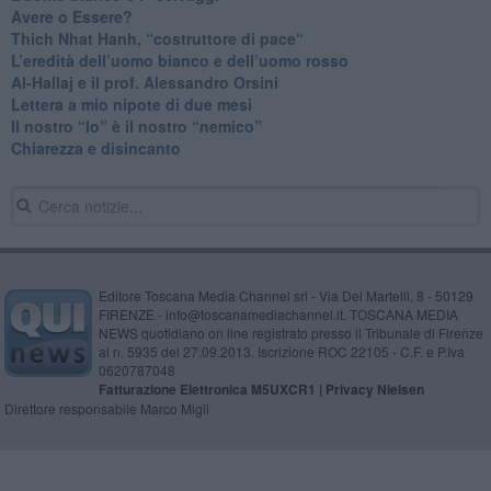
​Avere o Essere?
​Thich Nhat Hanh, “costruttore di pace“
​L’eredità dell’uomo bianco e dell’uomo rosso
Al-Hallaj e il prof. Alessandro Orsini
​Lettera a mio nipote di due mesi
​Il nostro “Io” è il nostro “nemico”
​Chiarezza e disincanto
Editore Toscana Media Channel srl - Via Dei Martelli, 8 - 50129
FIRENZE - info@toscanamediachannel.it. TOSCANA MEDIA
NEWS quotidiano on line registrato presso il Tribunale di Firenze
al n. 5935 del 27.09.2013. Iscrizione ROC 22105 - C.F. e P.Iva
0620787048
Fatturazione Elettronica M5UXCR1 |
Privacy Nielsen
Direttore responsabile Marco Migli
Powered by
Aperion.it