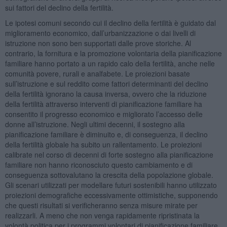
sui fattori del declino della fertilità.
Le ipotesi comuni secondo cui il declino della fertilità è guidato dal
miglioramento economico, dall’urbanizzazione o dai livelli di
istruzione non sono ben supportati dalle prove storiche. Al
contrario, la fornitura e la promozione volontaria della pianificazione
familiare hanno portato a un rapido calo della fertilità, anche nelle
comunità povere, rurali e analfabete. Le proiezioni basate
sull’istruzione e sul reddito come fattori determinanti del declino
della fertilità ignorano la causa inversa, ovvero che la riduzione
della fertilità attraverso interventi di pianificazione familiare ha
consentito il progresso economico e migliorato l’accesso delle
donne all’istruzione. Negli ultimi decenni, il sostegno alla
pianificazione familiare è diminuito e, di conseguenza, il declino
della fertilità globale ha subito un rallentamento. Le proiezioni
calibrate nel corso di decenni di forte sostegno alla pianificazione
familiare non hanno riconosciuto questo cambiamento e di
conseguenza sottovalutano la crescita della popolazione globale.
Gli scenari utilizzati per modellare futuri sostenibili hanno utilizzato
proiezioni demografiche eccessivamente ottimistiche, supponendo
che questi risultati si verificheranno senza misure mirate per
realizzarli. A meno che non venga rapidamente ripristinata la
volontà politica per i programmi volontari di pianificazione familiare,