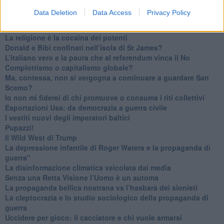
L'umanizzazione dell'economia e della politica
Data Deletion
Data Access
Privacy Policy
​Dopo il diluvio dei NO: un patto intergenerazionale
​Un grandioso NO ai falchi teocratici e ai loro vassalli
La religione è la cocaina dei potenti
Donald e Bibi confinati nell’isola di St James?
L’italiano vero e la paura che al referendum vinca il No
​Complottismo o capitalismo globale?
​Ma, contessa, non si vergogna a continuare a guardare San
Scemo?
​Io non mi fiderei di chi promuove o consuma i riti collettivi
Esportazioni Usa: da democrazia a guerra civile
​I vestiti nuovi degli imperatori baltici
​Pupazzi!
​Il Wild West di Trump
​La depressione infantile di Roger Waters e la propaganda di
guerra"
​La disinformazione climatica veicolata dai media
Senza una Retta Visione l’Uomo è un automa
​La propaganda bellica nostrana vs l’hasbarà dei sionisti
​La cleptocrazia e lo studio sociologico della propaganda di
guerra
​Uccidere per gioco: il cacciatore e chi vuole armarsi