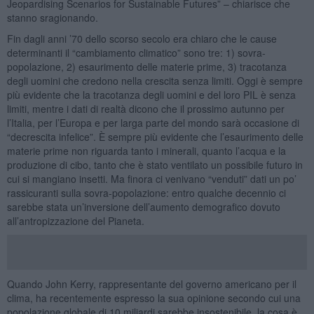
Jeopardising Scenarios for Sustainable Futures” – chiarisce che
stanno sragionando.
Fin dagli anni ’70 dello scorso secolo era chiaro che le cause
determinanti il “cambiamento climatico” sono tre: 1) sovra-
popolazione, 2) esaurimento delle materie prime, 3) tracotanza
degli uomini che credono nella crescita senza limiti. Oggi è sempre
più evidente che la tracotanza degli uomini e del loro PIL è senza
limiti, mentre i dati di realtà dicono che il prossimo autunno per
l’Italia, per l’Europa e per larga parte del mondo sarà occasione di
“decrescita infelice”. È sempre più evidente che l’esaurimento delle
materie prime non riguarda tanto i minerali, quanto l’acqua e la
produzione di cibo, tanto che è stato ventilato un possibile futuro in
cui si mangiano insetti. Ma finora ci venivano “venduti” dati un po’
rassicuranti sulla sovra-popolazione: entro qualche decennio ci
sarebbe stata un’inversione dell’aumento demografico dovuto
all’antropizzazione del Pianeta.
Quando John Kerry, rappresentante del governo americano per il
clima, ha recentemente espresso la sua opinione secondo cui una
popolazione globale di 10 miliardi sarebbe insostenibile, la cosa è