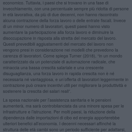
economico. Tuttavia, i paesi che si trovano in una fase di
invecchiamento, con una percentuale sempre più ridotta di persone
in età lavorativa, da più di due decenni, non hanno riscontrato
alcuna contrazione della forza lavoro o delle entrate fiscali. Invece
di un minor numero di lavoratori, questi paesi hanno visto
aumentare la partecipazione alla forza lavoro e diminuire la
disoccupazione in risposta alla stretta del mercato del lavoro.
Questi prevedibili aggiustamenti del mercato del lavoro non
vengono presi in considerazione nei modelli che prevedono la
carenza di lavoratori. Come spiega Turner (2018), “in un mondo
caratterizzato da un potenziale di automazione radicale, che
minaccia una bassa crescita salariale e una crescente
disuguaglianza, una forza lavoro in rapida crescita non è né
necessaria né vantaggiosa, e un’offerta di lavoratori leggermente in
contrazione può creare incentivi utili per migliorare la produttività e
sostenere la crescita dei salari reali”.
La spesa nazionale per l’assistenza sanitaria e le pensioni
aumenterà, ma sarà controbilanciata da una minore spesa per le
infrastrutture e l’istruzione. Per molti paesi, la riduzione della
dipendenza dalle importazioni di cibo ed energia apporterebbe
ulteriori benefici all’economia. I decenni necessari affinché la
struttura delle età cambi sono un periodo sufficiente per adattarsi,