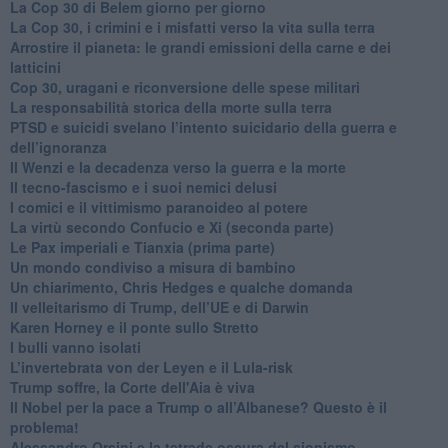
​La Cop 30 di Belem giorno per giorno
La Cop 30, i crimini e i misfatti verso la vita sulla terra
Arrostire il pianeta: le grandi emissioni della carne e dei
latticini
​Cop 30, uragani e riconversione delle spese militari
La responsabilità storica della morte sulla terra
PTSD e suicidi svelano l’intento suicidario della guerra e
dell’ignoranza
Il Wenzi e la decadenza verso la guerra e la morte
​Il tecno-fascismo e i suoi nemici delusi
​I comici e il vittimismo paranoideo al potere
​La virtù secondo Confucio e Xi (seconda parte)
Le Pax imperiali e Tianxia (prima parte)
Un mondo condiviso a misura di bambino
​Un chiarimento, Chris Hedges e qualche domanda
Il velleitarismo di Trump, dell’UE e di Darwin
​Karen Horney e il ponte sullo Stretto
​I bulli vanno isolati
L’invertebrata von der Leyen e il Lula-risk
Trump soffre, la Corte dell'Aia è viva
​Il Nobel per la pace a Trump o all’Albanese? Questo è il
problema!
​Alessandro Orsini e la tetrade oscura del sionismo