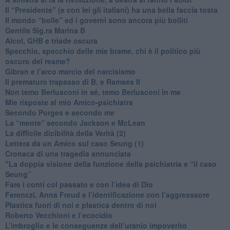
​Il “Presidente” (e con lei gli italiani) ha una bella faccia tosta
​Il mondo “bolle” ed i governi sono ancora più bolliti
​Gentile Sig.ra Marina B
​Alcol, GHB e triade oscura
​Specchio, specchio delle mie brame, chi è il politico più
oscuro del reame?
​Gibran e l’arco marcio del narcisismo
​Il prematuro trapasso di B. e Ramses II
​Non temo Berlusconi in sé, temo Berlusconi in me
​Mie risposte al mio Amico-psichiatra
​Secondo Porges e secondo me
​La “mente” secondo Jackson e McLean
La difficile dicibilità della Verità (2)
​Lettera da un Amico sul caso Seung (1)
​Cronaca di una tragedia annunciata
"​La doppia visione della funzione della psichiatria e “il caso
Seung”
​Fare i conti col passato e con l’idea di Dio
​Ferenczi, Anna Freud e l’identificazione con l’aggresssore
Plastica fuori di noi e plastica dentro di noi
​Roberto Vecchioni e l’ecocidio
​L’imbroglio e le conseguenze dell’uranio impoverito