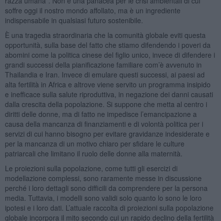
razza umana”. Non è una panacea per le crisi ambientali di cui
soffre oggi il nostro mondo affollato, ma è un ingrediente
indispensabile in qualsiasi futuro sostenibile.
È una tragedia straordinaria che la comunità globale eviti questa
opportunità, sulla base del fatto che stiamo difendendo i poveri da
abomini come la politica cinese del figlio unico, invece di difendere i
grandi successi della pianificazione familiare com’è avvenuto in
Thailandia e Iran. Invece di emulare questi successi, ai paesi ad
alta fertilità in Africa e altrove viene servito un programma insipido
e inefficace sulla salute riproduttiva, in negazione dei danni causati
dalla crescita della popolazione. Si suppone che metta al centro i
diritti delle donne, ma di fatto ne impedisce l’emancipazione a
causa della mancanza di finanziamenti e di volontà politica per i
servizi di cui hanno bisogno per evitare gravidanze indesiderate e
per la mancanza di un motivo chiaro per sfidare le culture
patriarcali che limitano il ruolo delle donne alla maternità.
Le proiezioni sulla popolazione, come tutti gli esercizi di
modellazione complessi, sono raramente messe in discussione
perché i loro dettagli sono difficili da comprendere per la persona
media. Tuttavia, i modelli sono validi solo quanto lo sono le loro
ipotesi e i loro dati. L’attuale raccolta di proiezioni sulla popolazione
globale incorpora il mito secondo cui un rapido declino della fertilità