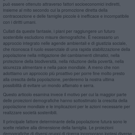
può essere ottenuto attraverso fattori socioeconomici indiretti,
insieme al mito secondo cui la promozione diretta della
contraccezione e delle famiglie piccole è inefficace e incompatibile
con i diritti umani.
Cullati da queste fantasie, i piani per raggiungere un futuro
sostenibile escludono misure demografiche. È necessario un
approccio integrato nelle agende ambientali e di giustizia sociale,
che riconosca il ruolo essenziale di una rapida stabilizzazione della
popolazione nella mitigazione dei cambiamenti climatici, nella
protezione della biodiversità, nella riduzione della povertà, nella
sicurezza alimentare e nella pace mondiale. A meno che non
adottiamo un approccio più proattivo per porre fine molto presto
alla crescita della popolazione, perderemo la nostra ultima
possibilità di evitare un mondo affamato e serra.
Questo articolo esamina invece il motivo per cui la maggior parte
delle proiezioni demografiche hanno sottostimato la crescita della
popolazione mondiale e le implicazioni per le azioni necessarie per
realizzare società sostenibili.
Il principale fattore determinante della popolazione futura sono le
scelte relative alla dimensione della famiglia. Le proiezioni
demografiche di diversi gruppi di ricerca incorporano ipotesi diverse