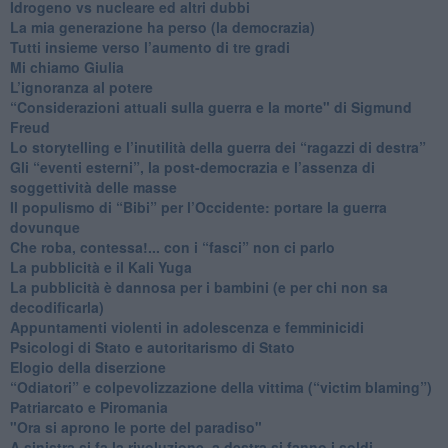
​Idrogeno vs nucleare ed altri dubbi
​La mia generazione ha perso (la democrazia)
​Tutti insieme verso l’aumento di tre gradi
Mi chiamo Giulia
L’ignoranza al potere
​“Considerazioni attuali sulla guerra e la morte" di Sigmund
Freud
​Lo storytelling e l’inutilità della guerra dei “ragazzi di destra”
​Gli “eventi esterni”, la post-democrazia e l’assenza di
soggettività delle masse
​Il populismo di “Bibi” per l’Occidente: portare la guerra
dovunque
​Che roba, contessa!... con i “fasci” non ci parlo
La pubblicità e il Kali Yuga
​La pubblicità è dannosa per i bambini (e per chi non sa
decodificarla)
​Appuntamenti violenti in adolescenza e femminicidi
​Psicologi di Stato e autoritarismo di Stato
Elogio della diserzione
“Odiatori” e colpevolizzazione della vittima (“victim blaming”)
​Patriarcato e Piromania
"Ora si aprono le porte del paradiso"
​A sinistra si fa la rivoluzione, a destra si fanno i soldi