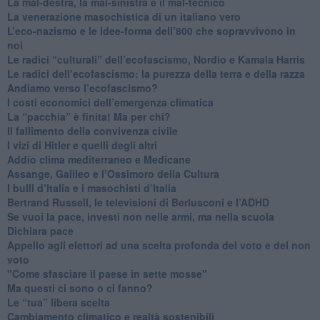
​La mal-destra, la mal-sinistra e il mal-tecnico
​La venerazione masochistica di un italiano vero
​L’eco-nazismo e le idee-forma dell’800 che sopravvivono in
noi
​Le radici “culturali” dell’ecofascismo, Nordio e Kamala Harris
Le radici dell’ecofascismo: la purezza della terra e della razza
Andiamo verso l’ecofascismo?
I costi economici dell’emergenza climatica
​La “pacchia” è finita! Ma per chi?
​Il fallimento della convivenza civile
​I vizi di Hitler e quelli degli altri
Addio clima mediterraneo e Medicane
​Assange, Galileo e l’Ossimoro della Cultura
​I bulli d’Italia e i masochisti d’Italia
​Bertrand Russell, le televisioni di Berlusconi e l’ADHD
​Se vuoi la pace, investi non nelle armi, ma nella scuola
​Dichiara pace
​Appello agli elettori ad una scelta profonda del voto e del non
voto
"Come sfasciare il paese in sette mosse"
​Ma questi ci sono o ci fanno?
​Le “tua” libera scelta
Cambiamento climatico e realtà sostenibili