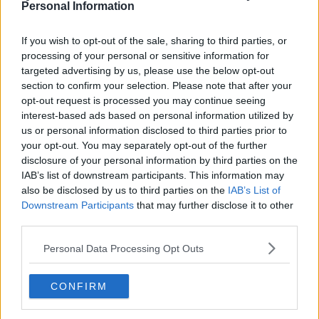
Personal Information
Articoli dal Blog “Disincantato” di Adolfo Santoro
​Un esempio di civismo
If you wish to opt-out of the sale, sharing to third parties, or
​Linee guida per organizzare il civismo della complessità
processing of your personal or sensitive information for
​Il ripristino della natura secondo la legge e l’impegno dei
targeted advertising by us, please use the below opt-out
Cittadini
section to confirm your selection. Please note that after your
Il nesso tra cambiamenti climatici e salute umana
Tutti morimmo a stento (3)
opt-out request is processed you may continue seeing
Tutti morimmo a stento (2)
interest-based ads based on personal information utilized by
​Tutti morimmo a stento (1)
us or personal information disclosed to third parties prior to
IL CORRIDOIO BLU il resoconto del convegno
your opt-out. You may separately opt-out of the further
Un manuale essenziale per seguire il CORRIDOIO BLU
disclosure of your personal information by third parties on the
Il corridoio blu
IAB’s list of downstream participants. This information may
​Il cronoprogramma ottimale verso il full electric sui traghetti
also be disclosed by us to third parties on the
IAB’s List of
​I costi dell’adeguamento al cold ironing
Downstream Participants
that may further disclose it to other
Alcune domande da esordiente agli esperti che decidono le
third parties.
sorti dell’Elba
Verso il full electric a gestione pubblica dei traghetti​
Personal Data Processing Opt Outs
​La Scienza dei Cittadini e i Cittadini per l’Aria
Trump e le sue guerre contro i deboli e contro la terra
​Le furbate elettorali della Meloni e la testardaggine
CONFIRM
dell’opposizione
​Date loro l’Oscar al posto del Nobel per la Pace