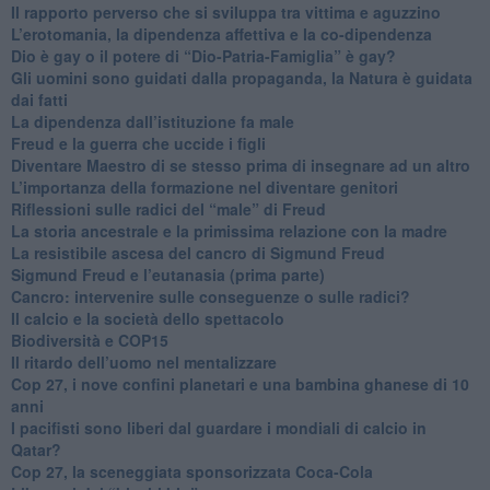
​Il rapporto perverso che si sviluppa tra vittima e aguzzino
L’erotomania, la dipendenza affettiva e la co-dipendenza
​Dio è gay o il potere di “Dio-Patria-Famiglia” è gay?
​Gli uomini sono guidati dalla propaganda, la Natura è guidata
dai fatti
La dipendenza dall’istituzione fa male
​Freud e la guerra che uccide i figli
​Diventare Maestro di se stesso prima di insegnare ad un altro
L’importanza della formazione nel diventare genitori
Riflessioni sulle radici del “male” di Freud
​La storia ancestrale e la primissima relazione con la madre
​La resistibile ascesa del cancro di Sigmund Freud
Sigmund Freud e l’eutanasia (prima parte)
Cancro: intervenire sulle conseguenze o sulle radici?
​Il calcio e la società dello spettacolo
Biodiversità e COP15
​Il ritardo dell’uomo nel mentalizzare
​Cop 27, i nove confini planetari e una bambina ghanese di 10
anni
​I pacifisti sono liberi dal guardare i mondiali di calcio in
Qatar?
​Cop 27, la sceneggiata sponsorizzata Coca-Cola