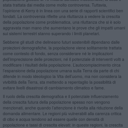
stata trattata dai media come molto controversa. Tuttavia,
l’opinione di Kerry è in linea con una serie di rapporti scientifici ben
fondati. La controversia riflette una riluttanza a vedere la crescita
della popolazione come problematica, una riluttanza che si è solo
aggravata man mano che aumentano le prove che gli impatti umani
sui sistemi terrestri stanno superando i limiti planetari.
Sebbene gli studi che delineano futuri sostenibili dipendano dalle
proiezioni demografiche, la popolazione viene solitamente trattata
come contesto di fondo, senza considerare né le implicazioni
dell’imprecisione delle proiezioni, né il potenziale di interventi volti a
modificare i risultati della popolazione. L’autocompiacimento circa
l’espansione della popolazione umana sulla Terra da parte di chi
difende in modo ideologico la Vita dell’uomo, ma non considera la
vivibilità della Terra, sta mettendo a repentaglio la possibilità di
evitare livelli disastrosi di cambiamento climatico e fame.
Il ruolo della crescita demografica e il potenziale influenzamento
della crescita futura della popolazione spesso non vengono
menzionati, anche quando l’attenzione è rivolta alla riduzione della
domanda alimentare. Le regioni più vulnerabili alla carenza critica
di cibo e acqua tendono ad essere quelle con densità di
popolazione e tassi di crescita elevati: in queste regioni, la crescita