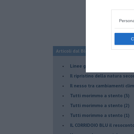
Persona
Articoli dal Blog “Disincantato” di 
​Linee guida per organizzare 
​Il ripristino della natura sec
Il nesso tra cambiamenti cli
Tutti morimmo a stento (3)
Tutti morimmo a stento (2)
​Tutti morimmo a stento (1)
IL CORRIDOIO BLU il resocont