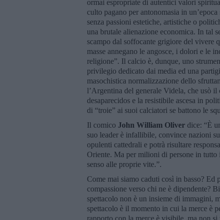
ormai espropriate di autentici valori spiritua
culto pagano per antonomasia in un’epoca sen
senza passioni estetiche, artistiche o politic
una brutale alienazione economica. In tal se
scampo dal soffocante grigiore del vivere quo
masse annegano le angosce, i dolori e le i
religione”. Il calcio è, dunque, uno strument
privilegio dedicato dai media ed una partigi
masochistica normalizzazione dello sfruttam
l’Argentina del generale Videla, che usò i
desaparecidos e la resistibile ascesa in pol
di “troie” ai suoi calciatori se battono le squ
Il comico
John William Oliver
dice: “È u
suo leader è infallibile, convince nazioni 
opulenti cattedrali e potrà risultare respon
Oriente. Ma per milioni di persone in tutt
senso alle proprie vite.”.
Come mai siamo caduti così in basso? Ed pe
compassione verso chi ne è dipendente? B
spettacolo non è un insieme di immagini, 
spettacolo è il momento in cui la merce è pe
rapporto con la merce è visibile, ma non s