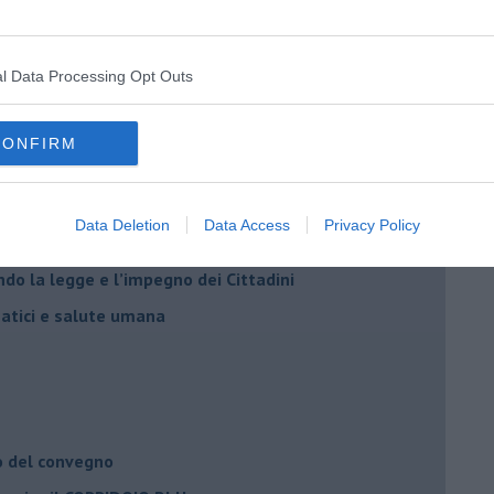
l Data Processing Opt Outs
CONFIRM
Adolfo Santoro
Data Deletion
Data Access
Privacy Policy
il civismo della complessità
ondo la legge e l’impegno dei Cittadini
matici e salute umana
o del convegno