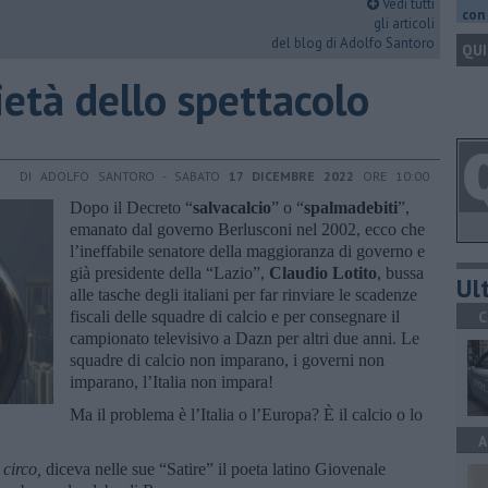
Vedi tutti
con 
gli articoli
del blog di Adolfo Santoro
QUI
ocietà dello spettacolo
DI ADOLFO SANTORO - SABATO
17 DICEMBRE 2022
ORE 10:00
Dopo il Decreto “
salvacalcio
” o “
spalmadebiti
”,
emanato dal governo Berlusconi nel 2002, ecco che
l’ineffabile senatore della maggioranza di governo e
già presidente della “Lazio”,
Claudio Lotito
, bussa
Ult
alle tasche degli italiani per far
rinviare le scadenze
fiscali delle squadre di calcio e per consegnare il
C
campionato televisivo a Dazn per altri due anni. Le
squadre di calcio non imparano, i governi non
imparano, l’Italia non impara!
Ma il problema è l’Italia o l’Europa? È il calcio o lo
A
 circo,
diceva nelle sue “Satire” il poeta latino Giovenale