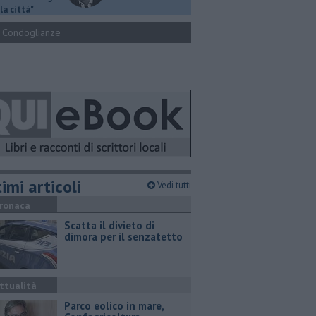
la città"
Condoglianze
imi articoli
Vedi tutti
ronaca
Scatta il divieto di
dimora per il senzatetto
ttualità
Parco eolico in mare,