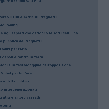
eguire il CORRIDOIO BLU
rso il full electric sui traghetti
old ironing
agli esperti che decidono le sorti dell’Elba
ne pubblica dei traghetti​
tadini per l’Aria
 deboli e contro la terra
eloni e la testardaggine dell’opposizione
l Nobel per la Pace
 e della politica
tto intergenerazionale
ratici e ai loro vassalli
potenti