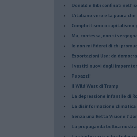
Donald e Bibi confinati nell’i
L’italiano vero e la paura che
​Complottismo o capitalismo 
​Ma, contessa, non si vergog
​Io non mi fiderei di chi promu
Esportazioni Usa: da democraz
​I vestiti nuovi degli imperator
​Pupazzi!
​Il Wild West di Trump
​La depressione infantile di 
​La disinformazione climatica
Senza una Retta Visione l’U
​La propaganda bellica nostran
​La cleptocrazia e lo studio s