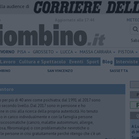
alla audience di
o
Aggiornato alle 17:44
METEO
Sab
IVORNO
PISA
GROSSETO
LUCCA
MASSA CARRARA
PISTOIA
Lavoro
Cultura e Spettacolo
Eventi
Sport
Blog
Interviste
MBINO
SAN VINCENZO
SASSETTA
antoro
o per più di 40 anni come psichiatra; dal 1991 al 2017 sono
di secondo livello. Dal 2017 sono in pensione e ho
e in crisi alla ricerca della propria autenticità. Ho tenuto
Q
o in carico individualmente e con la famiglia persone
icosomatiche (cancro, malattie autoimmuni, allergie,
A L
iosa, fibromialgia) o con problematiche nevrotiche o
di 
 le persone in crisi gratuitamente perché ritengo che c’è un
Scar