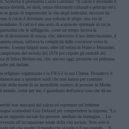
li. Scriveva il giornalista Lucio Garofalo: “Il calcio è diventato il
za divinità, né idoli, senza riferimenti culturali e principi etici,
he in grado di impreziosire la vita degli individui, strozzati da
nso il calcio è diventato una valvola di sfogo, una via di
tidiano. Il calcio è una sorta di acquavite spirituale in cui le
nquietudini che le affliggono, come un tempo faceva la
o di distrazione di massa, che, attraverso il suo interclassismo, il
aneria ottusa, rafforza la complicità delle coscienze verso la
ento. Esempi fulgidi sono, oltre all’enfasi di Hitler e Mussolini,
l campionato del mondo del 1978 per coprire gli omicidi dei
itica di Silvio Berlusconi, che, ancora oggi, promette un pulmann
adre più titolate.
na religione organizzata e la FIFA è la sua Chiesa. Pensateci: il
sudamericane a spendere soldi che non hanno per costruire
sabile della morte di un incredibile numero di persone in Medio
o il mondo, come per me, è guardiano dell'unica cosa che dà un
rché non staccarsi dal calcio ed esprimere un’irridente
isogna scomodare Guy Debord per comprendere la risposta: “Lo
ma un rapporto sociale fra persone, mediato da immagini… Lo
rvenuta all’occupazione totale della vita sociale. Non solo il
i vede più che quello: il mondo che si vede è il suo mondo… Il