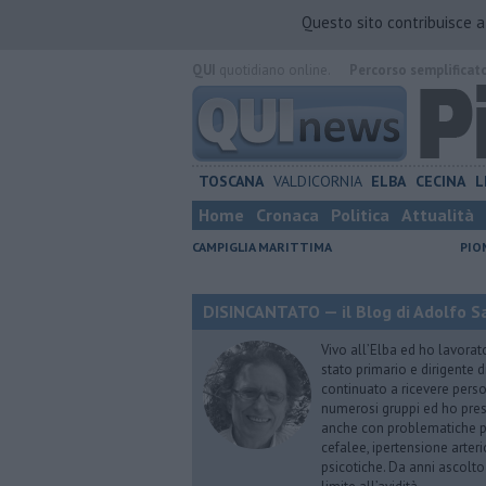
Questo sito contribuisce 
QUI
quotidiano online.
Percorso semplificat
TOSCANA
VALDICORNIA
ELBA
CECINA
L
Home
Cronaca
Politica
Attualità
CAMPIGLIA MARITTIMA
PIO
DISINCANTATO — il Blog di Adolfo S
Vivo all’Elba ed ho lavorat
stato primario e dirigente 
continuato a ricevere person
numerosi gruppi ed ho pres
anche con problematiche ps
cefalee, ipertensione arter
psicotiche. Da anni ascolto