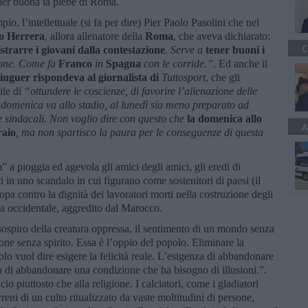
ener buona la plebe di Roma.
o, l’intellettuale (si fa per dire) Pier Paolo Pasolini che nel
o Herrera
, allora allenatore della
Roma
, che aveva dichiarato:
C
istrarre i giovani dalla contestazione
. Serve a
tener buoni i
zione. Come fa
Franco
in
Spagna
con le corride.”
. Ed anche il
inguer rispondeva al giornalista di
Tuttosport
, che gli
ile di
“ottundere le coscienze, di favorire l’alienazione delle
 domenica va allo stadio, al lunedì sia meno preparato ad
lie sindacali. Non voglio dire con questo che
la domenica allo
A
raio
, ma non spartisco la paura per le conseguenze di questa
 a pioggia ed agevola gli amici degli amici, gli eredi di
 in uno scandalo in cui figurano come sostenitori di paesi (il
a contro la dignità dei lavoratori morti nella costruzione degli
ara occidentale, aggredito dal Marocco.
 sospiro della creatura oppressa, il sentimento di un mondo senza
one senza spirito. Essa è l’oppio del popolo. Eliminare la
polo vuol dire esigere la felicità reale. L’esigenza di abbandonare
za di abbandonare una condizione che ha bisogno di illusioni.”.
io piuttosto che alla religione. I calciatori, come i gladiatori
rreni di un culto ritualizzato da vaste moltitudini di persone,