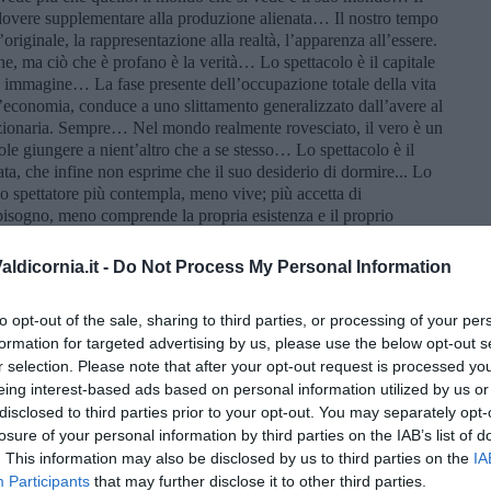
dovere supplementare alla produzione alienata… Il nostro tempo
’originale, la rappresentazione alla realtà, l’apparenza all’essere.
ne, ma ciò che è profano è la verità… Lo spettacolo è il capitale
 immagine… La fase presente dell’occupazione totale della vita
ll’economia, conduce a uno slittamento generalizzato dall’avere al
ionaria. Sempre… Nel mondo realmente rovesciato, il vero è un
 giungere a nient’altro che a se stesso… Lo spettacolo è il
ta, che infine non esprime che il suo desiderio di dormire... Lo
o spettatore più contempla, meno vive; più accetta di
bisogno, meno comprende la propria esistenza e il proprio
nsumatore di illusioni. La merce è questa illusione
a manifestazione generale… L’uomo reificato ostenta la prova
ldicornia.it -
Do Not Process My Personal Information
mo della merce raggiunge dei momenti di eccitazione fervente… I
personifica sono ben noti per non essere ciò che sono: sono
to opt-out of the sale, sharing to third parties, or processing of your per
 della realtà della minima vita individuale, e tutti lo sanno.”.
formation for targeted advertising by us, please use the below opt-out s
r selection. Please note that after your opt-out request is processed y
eing interest-based ads based on personal information utilized by us or
disclosed to third parties prior to your opt-out. You may separately opt-
losure of your personal information by third parties on the IAB’s list of
. This information may also be disclosed by us to third parties on the
IA
Participants
that may further disclose it to other third parties.