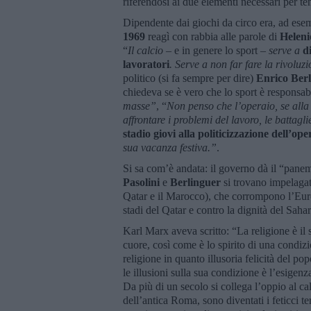
riferendosi ai due elementi necessari per t
Dipendente dai giochi da circo era, ad esempi
1969
reagì con rabbia alle parole di
Heleni
“
Il calcio
– e in genere lo sport –
serve a
d
lavoratori
. Serve a non far fare la rivolu
politico (si fa sempre per dire)
Enrico Berl
chiedeva se è vero che lo sport è responsab
masse”
, “
Non penso che l’operaio, se alla
affrontare i problemi del lavoro, le battag
stadio giovi alla politicizzazione dell’ope
sua vacanza festiva.”
.
Si sa com’è andata: il governo dà il “panem”
Pasolini
e
Berlinguer
si trovano impelagati
Qatar e il Marocco), che corrompono l’Europ
stadi del Qatar e contro la dignità del Sah
Karl Marx aveva scritto: “La religione è il
cuore, così come è lo spirito di una condizi
religione in quanto illusoria felicità del po
le illusioni sulla sua condizione è l’esigen
Da più di un secolo si collega l’oppio al calc
dell’antica Roma, sono diventati i feticci te