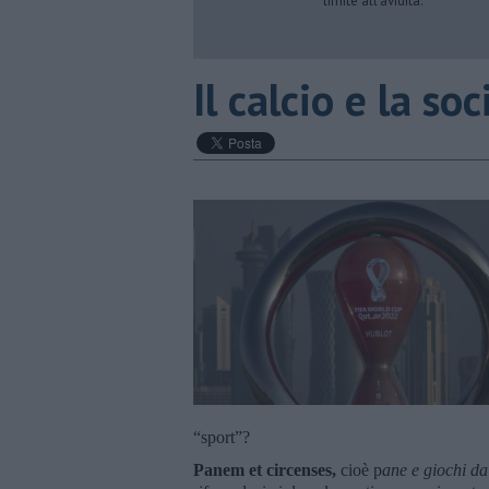
limite all’avidità.
​Il calcio e la s
“sport”?
Panem et circenses,
cioè p
ane e giochi da