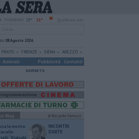
25°
31°
:
PIOMBINO
QuiNews.net
ato
08 Agosto 2026
PRATO
FIRENZE
SIENA
AREZZO
Animali
Pubblicità
Contatti
SUVERETO
ui Blog
di Riccardo Ferrucci
INCONTRI
ucca la mostra
D'ARTE
Marcello
selli “Dialoghi