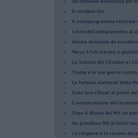
Un manuale essenziale per s
Il corridoio blu
​Il cronoprogramma ottimale ve
​I costi dell’adeguamento al c
Alcune domande da esordiente 
Verso il full electric a gestio
​La Scienza dei Cittadini e i Cit
Trump e le sue guerre contro i
​Le furbate elettorali della M
​Date loro l’Oscar al posto de
L'umanizzazione dell'economia
​Dopo il diluvio dei NO: un pa
​Un grandioso NO ai falchi teoc
La religione è la cocaina dei 