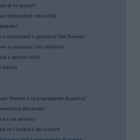
sola di St James?
 al referendum vinca il No
globale?
na a continuare a guardare San Scemo?
ove o consuma i riti collettivi
ia a guerra civile
i baltici
Roger Waters e la propaganda di guerra"
 veicolata dai media
omo è un automa
a vs l’hasbarà dei sionisti
ociologico della propaganda di guerra