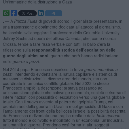
Un'immagine della distruzione a Gaza
. —
A
Piazza Pulita
di giovedì scorso il giornalista-presentatore, in
una trasmissione globalmente dedicata all’attacco al giornalismo,
ha lasciato svillaneggiare il professore della Columbia University
Jeffrey Sachs ad opera del bilioso Calenda, che, come ricorda
Crozza, tende a fare rissa verbale con tutti. In ballo c’era la
riflessione sulla
responsabilità storica dell’escalation delle
guerre degli ultimi anni
, guerre che però hanno radici lontane
nelle
guerre a pezzi.
Nel 2014 papa Francesco descrisse la terza
guerra mondiale a
pezzi
, intendendo evidenziare la natura capillare e sistemica di
massacri e distruzioni in diverse aree del mondo, ma non
coordinate in un unico conflitto globale. Nel 2022 lo stesso
Francesco ampliò la descrizione: si stava passando ad
un’espansione globale che coinvolge economia, società e risorse di
intere nazioni con possibilità di escalation verso una guerra globale
totale. Con il nuovo avvento al potere del golpista Trump, col
cronicizzarsi della guerra in Ucraina e col genocidio di Gaza e con
l’ampliamento dei fronti della bellicosa Israele la possibilità descritta
da Francesco è diventata una tragica realtà e dalla
belle époque
tutto il mondo è coinvolto e mobilitato in un’economia, un’industria,
un’umanità di guerra. Prendono così forma in altri soggetti