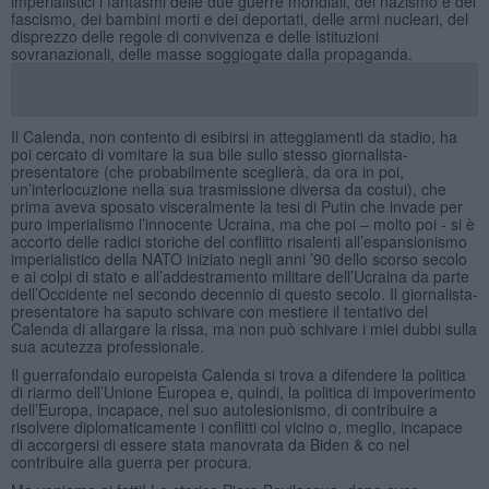
imperialistici i fantasmi delle due guerre mondiali, del nazismo e del
fascismo, dei bambini morti e dei deportati, delle armi nucleari, del
disprezzo delle regole di convivenza e delle istituzioni
sovranazionali, delle masse soggiogate dalla propaganda.
Il Calenda, non contento di esibirsi in atteggiamenti da stadio, ha
poi cercato di vomitare la sua bile sullo stesso giornalista-
presentatore (che probabilmente sceglierà, da ora in poi,
un’interlocuzione nella sua trasmissione diversa da costui), che
prima aveva sposato visceralmente la tesi di Putin che invade per
puro imperialismo l’innocente Ucraina, ma che poi – molto poi - si è
accorto delle radici storiche del conflitto risalenti all’espansionismo
imperialistico della NATO iniziato negli anni ’90 dello scorso secolo
e ai colpi di stato e all’addestramento militare dell’Ucraina da parte
dell’Occidente nel secondo decennio di questo secolo. Il giornalista-
presentatore ha saputo schivare con mestiere il tentativo del
Calenda di allargare la rissa, ma non può schivare i miei dubbi sulla
sua acutezza professionale.
Il guerrafondaio europeista Calenda si trova a difendere la politica
di riarmo dell’Unione Europea e, quindi, la politica di impoverimento
dell’Europa, incapace, nel suo autolesionismo, di contribuire a
risolvere diplomaticamente i conflitti col vicino o, meglio, incapace
di accorgersi di essere stata manovrata da Biden & co nel
contribuire alla guerra per procura.