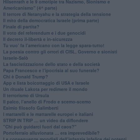
​Hilsenrath e le 9 omotipie tra Nazismo, Sionismo e
Americanismo" (4^ parte)
​Il terrore di Netanyahu e la strategia della tensione
Il mito della democratica Israele (prima parte)
​Finale di partita?
​Il voto del referendum e i due genocidi
Il decreto il-libertà e in-sicurezza
Tu vuo’ fa l’americano con la legge spara-tutto!
La poesia contro gli orrori di CISL, Governo e sionisti
Israele-Salò
​La fascistizzazione dello stato e della società
Papa Francesco e l’ipocrisia al suo funerale?
​Chi è Donald Trump?
App e lista boicottaggio di USA e Israele
​Un rituale Lakota per redimere il mondo
Il terrorismo di Ursula
​Il palco, l’anello di Frodo e scemo-scemo
Esimio filosofo Galimberti
​I mattarelli e le mattarelle europei e italiani
​STRIP IN TRIP … un video da diffondere
"Chi può guidarci fuori dal caos?"
​Portoferraio alluvionata … era imprevedibile?
Le conseguenze mondiali dell’infanzia infelice dei potenti