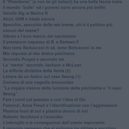
​Il “Presidente” (e con lei gli italiani) ha una bella faccia tosta
​Il mondo “bolle” ed i governi sono ancora più bolliti
​Gentile Sig.ra Marina B
​Alcol, GHB e triade oscura
​Specchio, specchio delle mie brame, chi è il politico più
oscuro del reame?
​Gibran e l’arco marcio del narcisismo
​Il prematuro trapasso di B. e Ramses II
​Non temo Berlusconi in sé, temo Berlusconi in me
​Mie risposte al mio Amico-psichiatra
​Secondo Porges e secondo me
​La “mente” secondo Jackson e McLean
La difficile dicibilità della Verità (2)
​Lettera da un Amico sul caso Seung (1)
​Cronaca di una tragedia annunciata
"​La doppia visione della funzione della psichiatria e “il caso
Seung”
​Fare i conti col passato e con l’idea di Dio
​Ferenczi, Anna Freud e l’identificazione con l’aggresssore
Plastica fuori di noi e plastica dentro di noi
​Roberto Vecchioni e l’ecocidio
​L’imbroglio e le conseguenze dell’uranio impoverito
​Il rapporto perverso che si sviluppa tra vittima e aguzzino