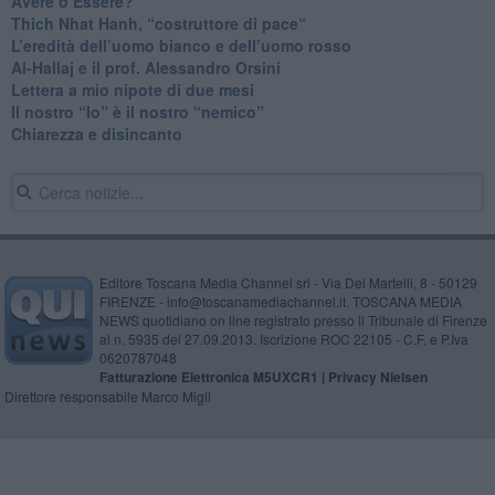
​Avere o Essere?
​Thich Nhat Hanh, “costruttore di pace“
​L’eredità dell’uomo bianco e dell’uomo rosso
Al-Hallaj e il prof. Alessandro Orsini
​Lettera a mio nipote di due mesi
​Il nostro “Io” è il nostro “nemico”
​Chiarezza e disincanto
Editore Toscana Media Channel srl - Via Dei Martelli, 8 - 50129
FIRENZE - info@toscanamediachannel.it. TOSCANA MEDIA
NEWS quotidiano on line registrato presso il Tribunale di Firenze
al n. 5935 del 27.09.2013. Iscrizione ROC 22105 - C.F. e P.Iva
0620787048
Fatturazione Elettronica M5UXCR1 |
Privacy Nielsen
Direttore responsabile Marco Migli
Powered by
Aperion.it