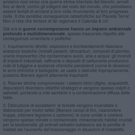
avviamo così verso una guerra etnica intentata dai bianchi, armati
fino ai denti, contro gli indigeni del resto del mondo, che potrebbero
essere tentati di armarsi a loro volta rinunciando al loro progresso
civile. Il che avrebbe conseguenze catastrofiche sul Pianeta Terra!
Non ci reta che tentare di far ragionare il Calenda & co!
Già ora le
guerre contemporanee hanno un impatto ambientale
profondo e multidimensionale
, spesso trascurato rispetto alle
conseguenze umanitarie o politiche:
1. Inquinamento diretto: esplosioni e bombardamenti rilasciano
sostanze tossiche (metalli pesanti, idrocarburi, composti di piombo,
uranio impoverito) che contaminano suolo, aria e acque; gli incendi
di impianti industriali, raffinerie o depositi di carburante producono
nubi di fuliggine e sostanze chimiche persistenti (come le diossine);
le armi chimiche e biologiche, se usate o distrutte impropriamente,
possono liberare agenti altamente inquinanti.
2. Risorse idriche compromesse: i sistemi idrici (dighe, acquedotti,
depuratori) diventano obiettivi strategici e vengono spesso colpiti o
sabotati, portando a crisi sanitarie e a contaminazione diffusa delle
falde.
3. Distruzione di ecosistemi: le foreste vengono incendiate o
disboscate per motivi tattici (liberare campi di tiro, nascondere
truppe, ottenere legname o carbone); le zone umide e costiere
vengono spesso minate o contaminate, minacciando habitat cruciali
per la biodiversità; gli animali selvatici subiscono sia la perdita di
habitat sia l’aumento del bracconaggio in situazioni di instabilità.