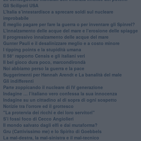
​Gli Scilipoti USA
L’Italia s’intestardisce a sprecare soldi sul nucleare
improbabile
È meglio pagare per fare la guerra o per inventare gli Spinrel?
​L’innalzamento delle acque del mare e l’erosione delle spiagge
​Il progressivo innalzamento delle acque del mare
​Gunter Pauli e il desalinizzare meglio e a costo minore
I tipping points e la stupidità umana
​Il 58° rapporto Censis e gli italiani veri
​Il bel gioco dura poco, marcondirondà
Noi abbiamo perso la guerra e la pace
Suggerimenti per Hannah Arendt e La banalità del male
​Gli indifferenti
Parte zoppicando il nucleare di IV generazione
​Indagine … l’italiano vero confessa la sua innocenza
Indagine su un cittadino al di sopra di ogni sospetto
Notizie tra l'orrore ed il grottesco
"La protervia dei ricchi e dei loro servitori"
S’i fossi foco di Cecco Angiolieri
​Il mondo salvato dagli elfi e dai mutaforma?
Gru (Cattivissimo me) e lo Spirito di Goebbels
​La mal-destra, la mal-sinistra e il mal-tecnico