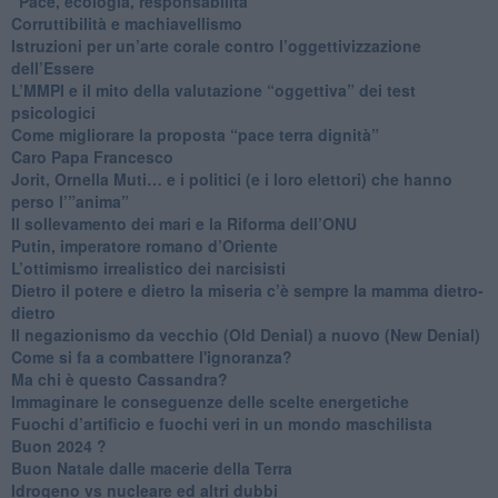
“Pace, ecologia, responsabilità”
​Corruttibilità e machiavellismo
Istruzioni per un’arte corale contro l’oggettivizzazione
dell’Essere
​L’MMPI e il mito della valutazione “oggettiva” dei test
psicologici
Come migliorare la proposta “pace terra dignità”
Caro Papa Francesco
​Jorit, Ornella Muti… e i politici (e i loro elettori) che hanno
perso l’”anima”
​Il sollevamento dei mari e la Riforma dell’ONU
Putin, imperatore romano d’Oriente
​L’ottimismo irrealistico dei narcisisti
​Dietro il potere e dietro la miseria c’è sempre la mamma dietro-
dietro
Il negazionismo da vecchio (Old Denial) a nuovo (New Denial)
Come si fa a combattere l'ignoranza?
Ma chi è questo Cassandra?
Immaginare le conseguenze delle scelte energetiche
​Fuochi d’artificio e fuochi veri in un mondo maschilista
Buon 2024 ?
​Buon Natale dalle macerie della Terra
​Idrogeno vs nucleare ed altri dubbi