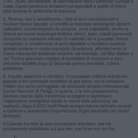
(TNT, RDX): ad esempio, le esercitazioni NATO Defender Europe o
russe Zapad generano emissioni paragonabili a quelle di intere
città durante le settimane di manovre.
5. Ricerca, test e smaltimento: i test di armi convenzionali e
nucleari hanno lasciato un’eredità ambientale devastante (deserti
radioattivi, contaminazioni da plutonio, zone inabitabili); anche la
ricerca su nuove tecnologie belliche (droni, laser, missili ipersonici)
comporta un consumo elevato di materiali rari e processi chimici
complessi; lo smaltimento di armi obsolete o munizioni scadute
spesso avviene in modo improprio (bruciatura, affondamento in
mare) rilasciando sostanze tossiche: ad esempio, nel Mar Baltico e
nel Tirreno giacciono migliaia di tonnellate di munizioni e armi
chimiche smaltite dopo la Seconda guerra mondiale, tuttora
pericolose.
6. Impatto sistemico e climatico: il complesso militare-industriale
globale è tra i principali emettitori di gas serra, ma le emissioni
militari non sono conteggiate nei protocolli climatici internazionali
(come l’Accordo di Parigi); le guerre, o la loro preparazione,
deviano risorse dalla transizione ecologica e legittimano
l’espansione energetica fossile in nome della sicurezza: ad
esempio, dopo il 2022 molti Paesi europei hanno riattivato centrali
a carbone o aumentato l’importazione di gas liquefatto per motivi
strategici.
Il Calenda ha fatto la sua comparsata televisiva, che ha
prontamente pubblicato sul suo sito, ma forse non sa che