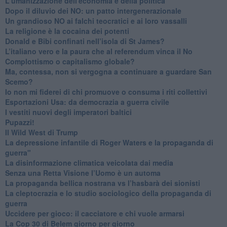
L'umanizzazione dell'economia e della politica
​Dopo il diluvio dei NO: un patto intergenerazionale
​Un grandioso NO ai falchi teocratici e ai loro vassalli
La religione è la cocaina dei potenti
Donald e Bibi confinati nell’isola di St James?
L’italiano vero e la paura che al referendum vinca il No
​Complottismo o capitalismo globale?
​Ma, contessa, non si vergogna a continuare a guardare San
Scemo?
​Io non mi fiderei di chi promuove o consuma i riti collettivi
Esportazioni Usa: da democrazia a guerra civile
​I vestiti nuovi degli imperatori baltici
​Pupazzi!
​Il Wild West di Trump
​La depressione infantile di Roger Waters e la propaganda di
guerra"
​La disinformazione climatica veicolata dai media
Senza una Retta Visione l’Uomo è un automa
​La propaganda bellica nostrana vs l’hasbarà dei sionisti
​La cleptocrazia e lo studio sociologico della propaganda di
guerra
​Uccidere per gioco: il cacciatore e chi vuole armarsi
​La Cop 30 di Belem giorno per giorno