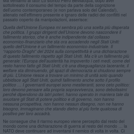
Ma veniamo ai fatti! Lo storico Piero Bevilacqua, dopo aver
sottolineato il consumo del tempo da parte della cognizione
dell’uomo contemporaneo (e non parlava solo del Calenda!),
alienato nell’effimero presente e ignaro delle radici dei conflitti nel
passato coperto da manipolazioni, asserisce:
Quella dell’Unione Europea mi sembra più una scelta più disperata
che politica. I gruppi dirigenti dell’Unione devono nascondere il
fallimento storico, che è anche indipendente dal collasso
economico-finanziario che sta ora accadendo negli Stati Uniti:
quello dell’Unione è un fallimento economico-industriale. Il
“rapporto-Draghi” del 2024 sulla competitività è una dichiarazione
di questo fallimento rispetto agli Stati Uniti. Ma c’è un fallimento più
generale: l’Europa dell’austerità ha impoverito i ceti medi, come del
resto hanno fatto gli Stati Uniti; c’è una diseguaglianza lacerante, il
welfare sta diminuendo, gli spazi di democrazia si chiudono sempre
di più. L’Unione riesce a trovare un minimo di unità solo quando
ubbidisce agli Stati Uniti, quindi fallimento anche sotto il profilo
politico … I governanti europei sono mestieranti, sono ceto politico:
loro devono pensare
alla propria sopravvivenza, sono debolissimi
perché dipendono da latri poteri, hanno operato in maniera tale da
svuotare gli Stati di potere politico e di governo, non hanno
nessuna prospettiva, non hanno nessun disegno, non ne hanno
bisogno, immaginano che stando dietro al più forte qualcosa di
positivo per loro accadrà.
Ne consegue che il riarmo europeo viene percepito dal resto del
mondo come una dichiarazione di guerra al resto del mondo … la
NATO deve continuare ad inventarsi il nemico di volta in volta. Ci