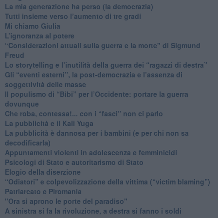
​La mia generazione ha perso (la democrazia)
​Tutti insieme verso l’aumento di tre gradi
Mi chiamo Giulia
L’ignoranza al potere
​“Considerazioni attuali sulla guerra e la morte" di Sigmund
Freud
​Lo storytelling e l’inutilità della guerra dei “ragazzi di destra”
​Gli “eventi esterni”, la post-democrazia e l’assenza di
soggettività delle masse
​Il populismo di “Bibi” per l’Occidente: portare la guerra
dovunque
​Che roba, contessa!... con i “fasci” non ci parlo
La pubblicità e il Kali Yuga
​La pubblicità è dannosa per i bambini (e per chi non sa
decodificarla)
​Appuntamenti violenti in adolescenza e femminicidi
​Psicologi di Stato e autoritarismo di Stato
Elogio della diserzione
“Odiatori” e colpevolizzazione della vittima (“victim blaming”)
​Patriarcato e Piromania
"Ora si aprono le porte del paradiso"
​A sinistra si fa la rivoluzione, a destra si fanno i soldi