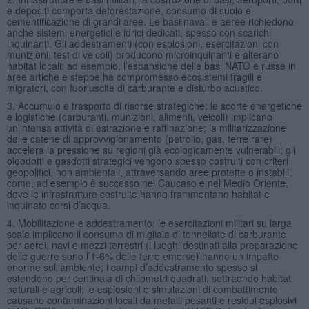
e depositi comporta deforestazione, consumo di suolo e
cementificazione di grandi aree. Le basi navali e aeree richiedono
anche sistemi energetici e idrici dedicati, spesso con scarichi
inquinanti. Gli addestramenti (con esplosioni, esercitazioni con
munizioni, test di veicoli) producono microinquinanti e alterano
habitat locali: ad esempio, l’espansione delle basi NATO e russe in
aree artiche e steppe ha compromesso ecosistemi fragili e
migratori, con fuoriuscite di carburante e disturbo acustico.
3. Accumulo e trasporto di risorse strategiche: le scorte energetiche
e logistiche (carburanti, munizioni, alimenti, veicoli) implicano
un’intensa attività di estrazione e raffinazione; la militarizzazione
delle catene di approvvigionamento (petrolio, gas, terre rare)
accelera la pressione su regioni già ecologicamente vulnerabili; gli
oleodotti e gasdotti strategici vengono spesso costruiti con criteri
geopolitici, non ambientali, attraversando aree protette o instabili,
come, ad esempio è successo nel Caucaso e nel Medio Oriente,
dove le infrastrutture costruite hanno frammentano habitat e
inquinato corsi d’acqua.
4. Mobilitazione e addestramento: le esercitazioni militari su larga
scala implicano il consumo di migliaia di tonnellate di carburante
per aerei, navi e mezzi terrestri (i luoghi destinati alla preparazione
delle guerre sono l’1-6% delle terre emerse) hanno un impatto
enorme sull’ambiente; i campi d’addestramento spesso si
estendono per centinaia di chilometri quadrati, sottraendo habitat
naturali e agricoli; le esplosioni e simulazioni di combattimento
causano contaminazioni locali da metalli pesanti e residui esplosivi