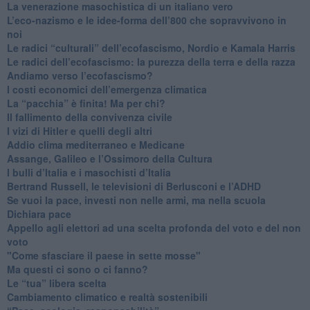
​La venerazione masochistica di un italiano vero
​L’eco-nazismo e le idee-forma dell’800 che sopravvivono in
noi
​Le radici “culturali” dell’ecofascismo, Nordio e Kamala Harris
Le radici dell’ecofascismo: la purezza della terra e della razza
Andiamo verso l’ecofascismo?
I costi economici dell’emergenza climatica
​La “pacchia” è finita! Ma per chi?
​Il fallimento della convivenza civile
​I vizi di Hitler e quelli degli altri
Addio clima mediterraneo e Medicane
​Assange, Galileo e l’Ossimoro della Cultura
​I bulli d’Italia e i masochisti d’Italia
​Bertrand Russell, le televisioni di Berlusconi e l’ADHD
​Se vuoi la pace, investi non nelle armi, ma nella scuola
​Dichiara pace
​Appello agli elettori ad una scelta profonda del voto e del non
voto
"Come sfasciare il paese in sette mosse"
​Ma questi ci sono o ci fanno?
​Le “tua” libera scelta
Cambiamento climatico e realtà sostenibili