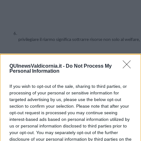
privilegiare il riarmo significa sottrarre risorse non solo al welf
QUInewsValdicornia.it -
Do Not Process My
Personal Information
If you wish to opt-out of the sale, sharing to third parties, or
processing of your personal or sensitive information for
targeted advertising by us, please use the below opt-out
section to confirm your selection. Please note that after your
opt-out request is processed you may continue seeing
interest-based ads based on personal information utilized by
C’è qualcuno che spieghi queste cose al Calenda & co, magari in
us or personal information disclosed to third parties prior to
un momento in cui costoro non ascoltino solo se stessi … che
your opt-out. You may separately opt-out of the further
spieghi loro che Putin potrebbe ricorrere ai suoi sistemi missilistici e
disclosure of your personal information by third parties on the
alle armi atomiche, nei cui ambiti la Russia eccelle anche rispetto