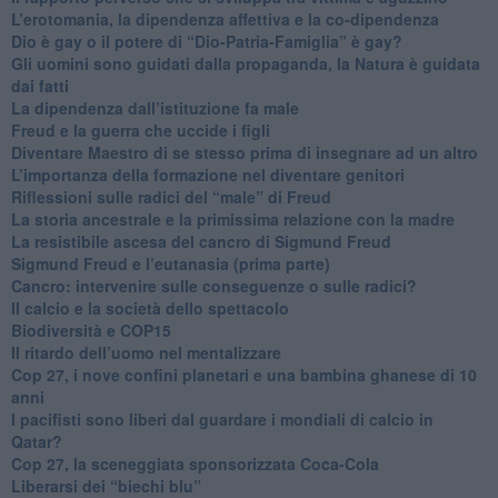
L’erotomania, la dipendenza affettiva e la co-dipendenza
​Dio è gay o il potere di “Dio-Patria-Famiglia” è gay?
​Gli uomini sono guidati dalla propaganda, la Natura è guidata
dai fatti
La dipendenza dall’istituzione fa male
​Freud e la guerra che uccide i figli
​Diventare Maestro di se stesso prima di insegnare ad un altro
L’importanza della formazione nel diventare genitori
Riflessioni sulle radici del “male” di Freud
​La storia ancestrale e la primissima relazione con la madre
​La resistibile ascesa del cancro di Sigmund Freud
Sigmund Freud e l’eutanasia (prima parte)
Cancro: intervenire sulle conseguenze o sulle radici?
​Il calcio e la società dello spettacolo
Biodiversità e COP15
​Il ritardo dell’uomo nel mentalizzare
​Cop 27, i nove confini planetari e una bambina ghanese di 10
anni
​I pacifisti sono liberi dal guardare i mondiali di calcio in
Qatar?
​Cop 27, la sceneggiata sponsorizzata Coca-Cola
​Liberarsi dei “biechi blu”