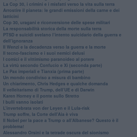
La Cop 30, i crimini e i misfatti verso la vita sulla terra
Arrostire il pianeta: le grandi emissioni della carne e dei
latticini
​Cop 30, uragani e riconversione delle spese militari
La responsabilità storica della morte sulla terra
PTSD e suicidi svelano l’intento suicidario della guerra e
dell’ignoranza
Il Wenzi e la decadenza verso la guerra e la morte
​Il tecno-fascismo e i suoi nemici delusi
​I comici e il vittimismo paranoideo al potere
​La virtù secondo Confucio e Xi (seconda parte)
Le Pax imperiali e Tianxia (prima parte)
Un mondo condiviso a misura di bambino
​Un chiarimento, Chris Hedges e qualche domanda
Il velleitarismo di Trump, dell’UE e di Darwin
​Karen Horney e il ponte sullo Stretto
​I bulli vanno isolati
L’invertebrata von der Leyen e il Lula-risk
Trump soffre, la Corte dell'Aia è viva
​Il Nobel per la pace a Trump o all’Albanese? Questo è il
problema!
​Alessandro Orsini e la tetrade oscura del sionismo