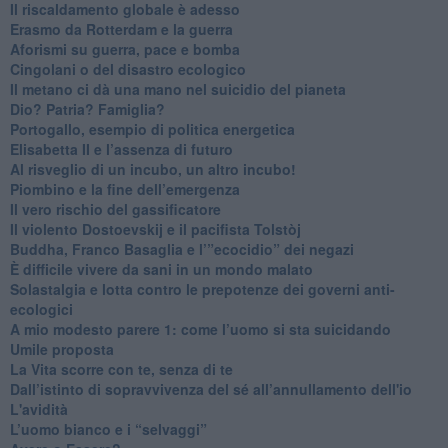
Il riscaldamento globale è adesso
​Erasmo da Rotterdam e la guerra
​Aforismi su guerra, pace e bomba
Cingolani o del disastro ecologico
​Il metano ci dà una mano nel suicidio del pianeta
​Dio? Patria? Famiglia?
Portogallo, esempio di politica energetica
​Elisabetta II e l’assenza di futuro
Al risveglio di un incubo, un altro incubo!
​Piombino e la fine dell’emergenza
​Il vero rischio del gassificatore
​Il violento Dostoevskij e il pacifista Tolstòj
​Buddha, Franco Basaglia e l’”ecocidio” dei negazi
​È difficile vivere da sani in un mondo malato
Solastalgia e lotta contro le prepotenze dei governi anti-
ecologici
​A mio modesto parere 1: come l’uomo si sta suicidando
​Umile proposta
​La Vita scorre con te, senza di te
​Dall’istinto di sopravvivenza del sé all’annullamento dell'io
L'avidità
​L’uomo bianco e i “selvaggi”