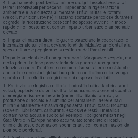
4. Inquinamento post-bellico: mine e ordigni inesplosi rendono i
terreni incoltivabili per decenni, impedendo la rigenerazione
ambientale e la sicurezza alimentare; i rifiuti militari e rottami
(veicoli, munizioni, rovine) rilasciano sostanze pericolose durante il
degrado; la ricostruzione post-conflitto spesso avviene in modo
rapido e non sostenibile, con un impatto urbanistico e ambientale
elevato.
5. Impatti climatici indiretti: le guerre ostacolano la cooperazione
internazionale sul clima, deviano fondi da iniziative ambientali alla
spesa militare e peggiorano la resilienza dei Paesi colpiti.
L’impatto ambientale di una guerra non inizia quando scoppia, ma
molto prima. La fase preparatoria della guerra è una guerra
silenziosa contro l’ambiente consuma risorse, altera ecosistemi e
aumenta le emissioni globali ben prima che il primo colpo venga
sparato ed ha effetti ecologici enormi e spesso invisibili:
1. Produzione e logistica militare: l’industria bellica fabbrica armi,
veicoli, esplosivi e sistemi elettronici consumando enormi quantità
di energia e risorse minerarie (rame, litio, titanio, uranio); la
produzione di acciaio e alluminio per armamenti, aerei e navi
militari è altamente emissiva di gas serra; i rifiuti tossici industriali
(solventi, lubrificanti, carburanti, esplosivi e residui metallici)
contaminano acqua e suolo: ad esempio, i poligoni militari negli
Stati Uniti e in Europa hanno accumulato tonnellate di residui
chimici da test e detonazioni sperimentali, con contaminazioni da
piombo e perclorati.
2. Infrastrutture e basi militari: la costruzione di basi, aeroporti, porti