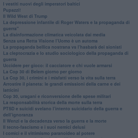
​I vestiti nuovi degli imperatori baltici
​Pupazzi!
​Il Wild West di Trump
​La depressione infantile di Roger Waters e la propaganda di
guerra"
​La disinformazione climatica veicolata dai media
Senza una Retta Visione l’Uomo è un automa
​La propaganda bellica nostrana vs l’hasbarà dei sionisti
​La cleptocrazia e lo studio sociologico della propaganda di
guerra
​Uccidere per gioco: il cacciatore e chi vuole armarsi
​La Cop 30 di Belem giorno per giorno
La Cop 30, i crimini e i misfatti verso la vita sulla terra
Arrostire il pianeta: le grandi emissioni della carne e dei
latticini
​Cop 30, uragani e riconversione delle spese militari
La responsabilità storica della morte sulla terra
PTSD e suicidi svelano l’intento suicidario della guerra e
dell’ignoranza
Il Wenzi e la decadenza verso la guerra e la morte
​Il tecno-fascismo e i suoi nemici delusi
​I comici e il vittimismo paranoideo al potere