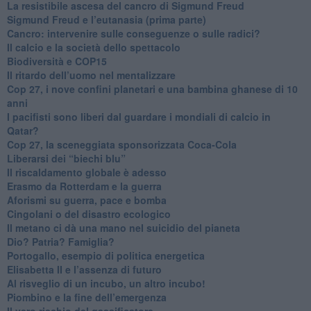
​La resistibile ascesa del cancro di Sigmund Freud
Sigmund Freud e l’eutanasia (prima parte)
Cancro: intervenire sulle conseguenze o sulle radici?
​Il calcio e la società dello spettacolo
Biodiversità e COP15
​Il ritardo dell’uomo nel mentalizzare
​Cop 27, i nove confini planetari e una bambina ghanese di 10
anni
​I pacifisti sono liberi dal guardare i mondiali di calcio in
Qatar?
​Cop 27, la sceneggiata sponsorizzata Coca-Cola
​Liberarsi dei “biechi blu”
Il riscaldamento globale è adesso
​Erasmo da Rotterdam e la guerra
​Aforismi su guerra, pace e bomba
Cingolani o del disastro ecologico
​Il metano ci dà una mano nel suicidio del pianeta
​Dio? Patria? Famiglia?
Portogallo, esempio di politica energetica
​Elisabetta II e l’assenza di futuro
Al risveglio di un incubo, un altro incubo!
​Piombino e la fine dell’emergenza
​Il vero rischio del gassificatore