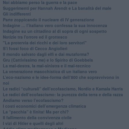
Noi abbiamo perso la guerra e la pace
Suggerimenti per Hannah Arendt e La banalità del male
​Gli indifferenti
Parte zoppicando il nucleare di IV generazione
​Indagine … l’italiano vero confessa la sua innocenza
Indagine su un cittadino al di sopra di ogni sospetto
Notizie tra l'orrore ed il grottesco
"La protervia dei ricchi e dei loro servitori"
S’i fossi foco di Cecco Angiolieri
​Il mondo salvato dagli elfi e dai mutaforma?
Gru (Cattivissimo me) e lo Spirito di Goebbels
​La mal-destra, la mal-sinistra e il mal-tecnico
​La venerazione masochistica di un italiano vero
​L’eco-nazismo e le idee-forma dell’800 che sopravvivono in
noi
​Le radici “culturali” dell’ecofascismo, Nordio e Kamala Harris
Le radici dell’ecofascismo: la purezza della terra e della razza
Andiamo verso l’ecofascismo?
I costi economici dell’emergenza climatica
​La “pacchia” è finita! Ma per chi?
​Il fallimento della convivenza civile
​I vizi di Hitler e quelli degli altri
Addio clima mediterraneo e Medicane