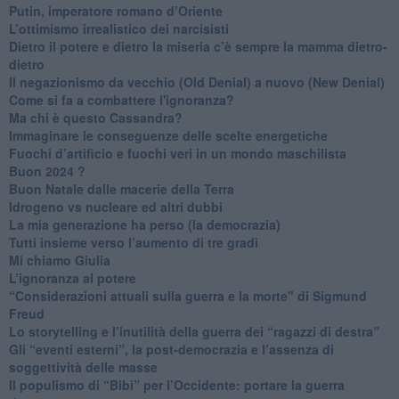
Putin, imperatore romano d’Oriente
​L’ottimismo irrealistico dei narcisisti
​Dietro il potere e dietro la miseria c’è sempre la mamma dietro-
dietro
Il negazionismo da vecchio (Old Denial) a nuovo (New Denial)
Come si fa a combattere l'ignoranza?
Ma chi è questo Cassandra?
Immaginare le conseguenze delle scelte energetiche
​Fuochi d’artificio e fuochi veri in un mondo maschilista
Buon 2024 ?
​Buon Natale dalle macerie della Terra
​Idrogeno vs nucleare ed altri dubbi
​La mia generazione ha perso (la democrazia)
​Tutti insieme verso l’aumento di tre gradi
Mi chiamo Giulia
L’ignoranza al potere
​“Considerazioni attuali sulla guerra e la morte" di Sigmund
Freud
​Lo storytelling e l’inutilità della guerra dei “ragazzi di destra”
​Gli “eventi esterni”, la post-democrazia e l’assenza di
soggettività delle masse
​Il populismo di “Bibi” per l’Occidente: portare la guerra