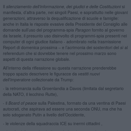
Il
silenziamento dell’informazione, dei giudici e delle Costituzioni
si
manifesta, d’altra parte, nei singoli Paesi, e soprattutto nelle giovani
generazioni, attraverso la dequalificazione di scuole e famiglie:
anche in Italia le risposte evasive della Presidente del Consiglio alle
domande sull’uso del programma-spia
Paragon
fornito al governo
da Israele, il presunto uso disinvolto di programmi-spia presenti nei
computer di ogni giudice italiano - adombrato nella trasmissione
Report di domenica prossima – e l’acrimonia dei sostenitori del
sì
al
referendum che si dovrebbe tenere nel prossimo marzo sono
aspetti di questa narrazione globale.
All’interno della riflessione su questa narrazione prenderebbe
troppo spazio descrivere le figuracce da
vestiti nuovi
dell’imperatore
collezionate da Trump:
- la retromarcia sulla Groenlandia a Davos (limitata dal segretario
della NATO, il lecchino Rutte),
- il
Board of peace
sulla Palestina, formato da una ventina di Paesi
autocrati, che aspirava ad essere una seconda ONU, ma che ha
solo sdoganato Putin a livello dell’Occidente,
- le violenze della squadraccia ICE su inermi cittadini ,