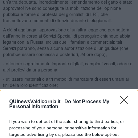
un’altra deputata. Incredibilmente l’emendamento del gatto è stato
approvato! Ne sono conseguite la mobilitazione dell’opinione
pubblica e forme di protesta dei giornalisti di LRT, che
trasmettevano momenti di silenzio durante i telegiornali.
A ciò si aggiunga l’approvazione di un’altra legge che permetterà,
dall’anno in corso ai Servizi Speciali di perseguire chiunque abbia
legami con la Russia, inclusi quelli familiari e commerciali: tali
Servizi potranno, senza alcuna autorizzazione di un giudice (che
potrebbe essere concessa a posteriori, 24 ore dopo),
- ottenere segretamente impronte digitali, campioni vocali, odore e
altri prelievi da una persona;
- utilizzare materiali o altri metodi di marcatura di esseri umani ai
fini della loro identificazione;
- acquisire equipaggiamento speciale, esplosivi e materiali esplosivi
oltre alle armi d’ordinanza.
QUInewsValdicornia.it -
Do Not Process My
Personal Information
Ciò conferma che lo stato di guerra cronico logora … e non solo
l’economia!
If you wish to opt-out of the sale, sharing to third parties, or
Analizzerò la prossima volta altre forme di
Panopticon digitale
.
processing of your personal or sensitive information for
Adolfo Santoro
targeted advertising by us, please use the below opt-out