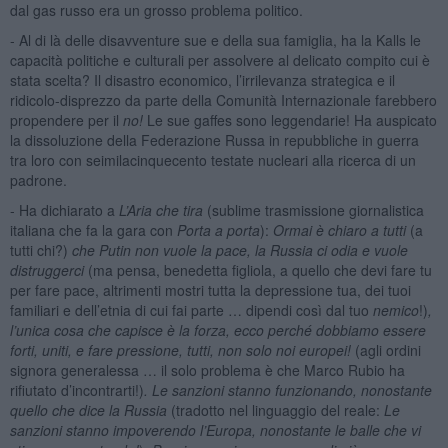
dal gas russo era un grosso problema politico.
- Al di là delle disavventure sue e della sua famiglia, ha la Kalls le
capacità politiche e culturali per assolvere al delicato compito cui è
stata scelta? Il disastro economico, l’irrilevanza strategica e il
ridicolo-disprezzo da parte della Comunità Internazionale farebbero
propendere per il
no!
Le sue gaffes sono leggendarie! Ha auspicato
la dissoluzione della Federazione Russa in repubbliche in guerra
tra loro con seimilacinquecento testate nucleari alla ricerca di un
padrone.
- Ha dichiarato a
L’Aria che tira
(sublime trasmissione giornalistica
italiana che fa la gara con
Porta a porta
):
Ormai è chiaro a tutti
(a
tutti chi?)
che Putin non vuole la pace, la Russia ci odia e vuole
distruggerci
(ma pensa, benedetta figliola, a quello che devi fare tu
per fare pace, altrimenti mostri tutta la depressione tua, dei tuoi
familiari e dell’etnia di cui fai parte … dipendi così dal tuo
nemico
!)
,
l’unica cosa che capisce è la forza, ecco perché dobbiamo essere
forti, uniti, e fare pressione, tutti, non solo noi europei!
(agli ordini
signora generalessa … il solo problema è che Marco Rubio ha
rifiutato d’incontrarti!)
. Le sanzioni stanno funzionando, nonostante
quello che dice la Russia
(tradotto nel linguaggio del reale:
Le
sanzioni stanno impoverendo l’Europa, nonostante le balle che vi