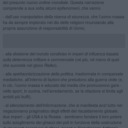
del presunto
nuovo ordine mondiale
. Questa narrazione
comprende a sua volta alcuni epifenomeni, che vanno
- dall’
uso manipolativo della ricerca di sicurezza
, che l’uomo-massa
ha da sempre implorato nel dio delle religioni rinunciando alla
propria assunzione di responsabilità di Uomo,
- alla
divisione del mondo condiviso in imperi di influenza basata
sulla deterrenza militare e commerciale
(né più, né meno di quel
che succede nel gioco
Risiko
),
- alla
spettacolarizzazione della politica
, trasformata in comparsate
mediatiche, all’interno di fazioni che preludono alla guerra civile (e,
in ciò, l’uomo-massa è educato dai media che promuovono gare -
nello sport, in cucina, nell’arredamento, se la citazione si limita agli
ambiti più buffi),
- al
silenziamento dell’informazione
, che si manifesta anzi tutto nel
negazionismo pragmatico degli effetti del riscaldamento globale:
due imperi – gli USA e la Russia - sembrano fondare il loro potere
sullo scioglimento dei ghiacci dei poli in funzione della costruzione
di strumenti energivori
di difesa
, basati sull’Intelligenza Artificiale,