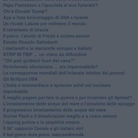
Papa Francesco e l’ipocrisia al suo funerale?
​Chi è Donald Trump?
App e lista boicottaggio di USA e Israele
​Un rituale Lakota per redimere il mondo
Il terrorismo di Ursula
​Il palco, l’anello di Frodo e scemo-scemo
Esimio filosofo Galimberti
​I mattarelli e le mattarelle europei e italiani
​STRIP IN TRIP … un video da diffondere
"Chi può guidarci fuori dal caos?"
​Portoferraio alluvionata … era imprevedibile?
Le conseguenze mondiali dell’infanzia infelice dei potenti
​Gli Scilipoti USA
L’Italia s’intestardisce a sprecare soldi sul nucleare
improbabile
È meglio pagare per fare la guerra o per inventare gli Spinrel?
​L’innalzamento delle acque del mare e l’erosione delle spiagge
​Il progressivo innalzamento delle acque del mare
​Gunter Pauli e il desalinizzare meglio e a costo minore
I tipping points e la stupidità umana
​Il 58° rapporto Censis e gli italiani veri
​Il bel gioco dura poco, marcondirondà