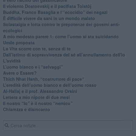
​Il violento Dostoevskij e il pacifista Tolstòj
​Buddha, Franco Basaglia e l’”ecocidio” dei negazi
​È difficile vivere da sani in un mondo malato
Solastalgia e lotta contro le prepotenze dei governi anti-
ecologici
​A mio modesto parere 1: come l’uomo si sta suicidando
​Umile proposta
​La Vita scorre con te, senza di te
​Dall’istinto di sopravvivenza del sé all’annullamento dell'io
L'avidità
​L’uomo bianco e i “selvaggi”
​Avere o Essere?
​Thich Nhat Hanh, “costruttore di pace“
​L’eredità dell’uomo bianco e dell’uomo rosso
Al-Hallaj e il prof. Alessandro Orsini
​Lettera a mio nipote di due mesi
​Il nostro “Io” è il nostro “nemico”
​Chiarezza e disincanto