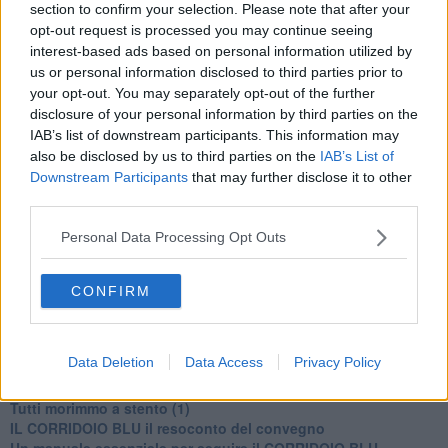
section to confirm your selection. Please note that after your
opt-out request is processed you may continue seeing
interest-based ads based on personal information utilized by
us or personal information disclosed to third parties prior to
your opt-out. You may separately opt-out of the further
disclosure of your personal information by third parties on the
Se vuoi leggere le notizie principali della Toscana iscriviti alla
IAB’s list of downstream participants. This information may
Newsletter QUInews - ToscanaMedia.
Arriva gratis tutti i giorni
also be disclosed by us to third parties on the
IAB’s List of
alle 20:00 direttamente nella tua casella di posta.
Downstream Participants
that may further disclose it to other
Basta cliccare
QUI
third parties.
Ti potrebbe interessare anche:
Personal Data Processing Opt Outs
Articoli dal Blog “Disincantato” di Adolfo Santoro
​Linee guida per organizzare il civismo della complessità
CONFIRM
​Il ripristino della natura secondo la legge e l’impegno dei
Cittadini
Il nesso tra cambiamenti climatici e salute umana
Data Deletion
Data Access
Privacy Policy
Tutti morimmo a stento (3)
Tutti morimmo a stento (2)
​Tutti morimmo a stento (1)
IL CORRIDOIO BLU il resoconto del convegno
Un manuale essenziale per seguire il CORRIDOIO BLU