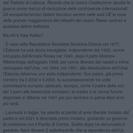
dal Trattato di Lisbona. Ricordo che la nostra Costituzione ripudia la
guerra come mezzo di risoluzione delle controversie internazionali.
Gli europarlamentari italiani facciano sentire nelle sedi UE la voce
della grande maggioranza dei cittadini del nostro Paese contrari a
qualsiasi delirio bellicista
.
Ma chi è Kaja Kallas?
- È nata nella Repubblica Socialista Sovietica Estone nel 1977.
L’Estonia ha una storia travagliata: indipendente dal 1920, venne
occupata dall’Armata Rossa nel 1940, dopo il patto Molotov-
Ribbentropp dell'agosto 1939, poi venne
liberata
dai nazisti e infine
rioccupata dall’Urss, nel 1944; nel 1991, alla dissoluzione dell’Urss,
l’Estonia ridivenne uno stato indipendente. Suo padre, già primo
ministro tra il 2002 e il 2003, fu successivamente tre volte
commissario europeo (abituato, dunque, come il padre della von
der Leyen alle burocrazie europee); la madre e la nonna furono
deportate in Siberia nel 1941 per poi rientrare in patria dieci anni
più tardi.
- Laureata in legge, ha aderito al partito di area liberale fondato dal
padre e nel 2021 è diventata primo ministro, guidando un governo
di coalizione con il Partito di Centro. Subito dopo ha denunciato il
gasdotto Nord Stream 2 sottolineando che la dipendenza dell'Ue