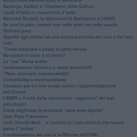
​Assange, Galileo e l’Ossimoro della Cultura
​I bulli d’Italia e i masochisti d’Italia
​Bertrand Russell, le televisioni di Berlusconi e l’ADHD
​Se vuoi la pace, investi non nelle armi, ma nella scuola
​Dichiara pace
​Appello agli elettori ad una scelta profonda del voto e del non
voto
"Come sfasciare il paese in sette mosse"
​Ma questi ci sono o ci fanno?
​Le “tua” libera scelta
Cambiamento climatico e realtà sostenibili
“Pace, ecologia, responsabilità”
​Corruttibilità e machiavellismo
Istruzioni per un’arte corale contro l’oggettivizzazione
dell’Essere
​L’MMPI e il mito della valutazione “oggettiva” dei test
psicologici
Come migliorare la proposta “pace terra dignità”
Caro Papa Francesco
​Jorit, Ornella Muti… e i politici (e i loro elettori) che hanno
perso l’”anima”
​Il sollevamento dei mari e la Riforma dell’ONU