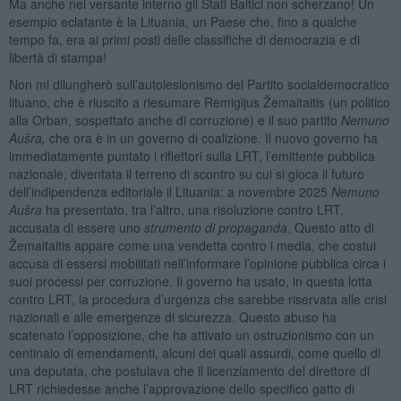
Ma anche nel versante interno gli Stati Baltici non scherzano! Un
esempio eclatante è la Lituania, un Paese che, fino a qualche
tempo fa, era ai primi posti delle classifiche di democrazia e di
libertà di stampa!
Non mi dilungherò sull’autolesionismo del Partito socialdemocratico
lituano, che è riuscito a riesumare Remigijus Žemaitaitis (un politico
alla Orban, sospettato anche di corruzione) e il suo partito
Nemuno
Aušra,
che ora è in un governo di coalizione. Il nuovo governo ha
immediatamente puntato i riflettori sulla LRT, l’emittente pubblica
nazionale, diventata il terreno di scontro su cui si gioca il futuro
dell’indipendenza editoriale il Lituania: a novembre 2025
Nemuno
Aušra
ha presentato, tra l’altro, una risoluzione contro LRT,
accusata di essere uno
strumento di propaganda
. Questo atto di
Žemaitaitis appare come una vendetta contro i media, che costui
accusa di essersi mobilitati nell’informare l’opinione pubblica circa i
suoi processi per corruzione. Il governo ha usato, in questa lotta
contro LRT, la procedura d’urgenza che sarebbe riservata alle crisi
nazionali e alle emergenze di sicurezza. Questo abuso ha
scatenato l’opposizione, che ha attivato un ostruzionismo con un
centinaio di emendamenti, alcuni dei quali assurdi, come quello di
una deputata, che postulava che il licenziamento del direttore di
LRT richiedesse anche l’approvazione dello specifico gatto di