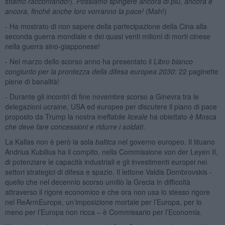
stiamo raccontando!
)
. Possiamo spingere ancora di più, ancora e
ancora, finché anche loro vorranno la pace!
(Mah!)
- Ha mostrato di non sapere della partecipazione della Cina alla
seconda guerra mondiale e dei quasi venti milioni di morti cinese
nella guerra sino-giapponese!
- Nel marzo dello scorso anno ha presentato il
Libro bianco
congiunto per la prontezza della difesa europea 2030
: 22 paginette
piene di banalità!
- Durante gli incontri di fine novembre scorso a Ginevra tra le
delegazioni ucraine, USA ed europee per discutere il piano di pace
proposto da Trump la nostra ineffabile
liceale
ha obiettato
è Mosca
che deve fare concessioni e ridurre i soldati
.
La Kallas non è però la sola
baltica
nel governo europeo. Il lituano
Andrius Kubilius ha il compito, nella Commissione von der Leyen II,
di potenziare le capacità industriali e gli investimenti europei nei
settori strategici di difesa e spazio. Il lettone Valdis Dombrovskis -
quello che nel decennio scorso umiliò la Grecia in difficoltà
attraverso il rigore economico e che ora non usa lo stesso rigore
nel ReArmEurope, un’imposizione mortale per l’Europa, per lo
meno per l’Europa non ricca – è Commissario per l’Economia.