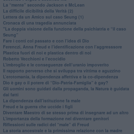
​La “mente” secondo Jackson e McLean
La difficile dicibilità della Verità (2)
​Lettera da un Amico sul caso Seung (1)
​Cronaca di una tragedia annunciata
"​La doppia visione della funzione della psichiatria e “il caso
Seung”
​Fare i conti col passato e con l’idea di Dio
​Ferenczi, Anna Freud e l’identificazione con l’aggresssore
Plastica fuori di noi e plastica dentro di noi
​Roberto Vecchioni e l’ecocidio
​L’imbroglio e le conseguenze dell’uranio impoverito
​Il rapporto perverso che si sviluppa tra vittima e aguzzino
L’erotomania, la dipendenza affettiva e la co-dipendenza
​Dio è gay o il potere di “Dio-Patria-Famiglia” è gay?
​Gli uomini sono guidati dalla propaganda, la Natura è guidata
dai fatti
La dipendenza dall’istituzione fa male
​Freud e la guerra che uccide i figli
​Diventare Maestro di se stesso prima di insegnare ad un altro
L’importanza della formazione nel diventare genitori
Riflessioni sulle radici del “male” di Freud
​La storia ancestrale e la primissima relazione con la madre