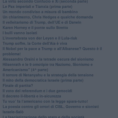
​La virtù secondo Confucio e Xi (seconda parte)
Le Pax imperiali e Tianxia (prima parte)
Un mondo condiviso a misura di bambino
​Un chiarimento, Chris Hedges e qualche domanda
Il velleitarismo di Trump, dell’UE e di Darwin
​Karen Horney e il ponte sullo Stretto
​I bulli vanno isolati
L’invertebrata von der Leyen e il Lula-risk
Trump soffre, la Corte dell'Aia è viva
​Il Nobel per la pace a Trump o all’Albanese? Questo è il
problema!
​Alessandro Orsini e la tetrade oscura del sionismo
​Hilsenrath e le 9 omotipie tra Nazismo, Sionismo e
Americanismo" (4^ parte)
​Il terrore di Netanyahu e la strategia della tensione
Il mito della democratica Israele (prima parte)
​Finale di partita?
​Il voto del referendum e i due genocidi
Il decreto il-libertà e in-sicurezza
Tu vuo’ fa l’americano con la legge spara-tutto!
La poesia contro gli orrori di CISL, Governo e sionisti
Israele-Salò
​La fascistizzazione dello stato e della società