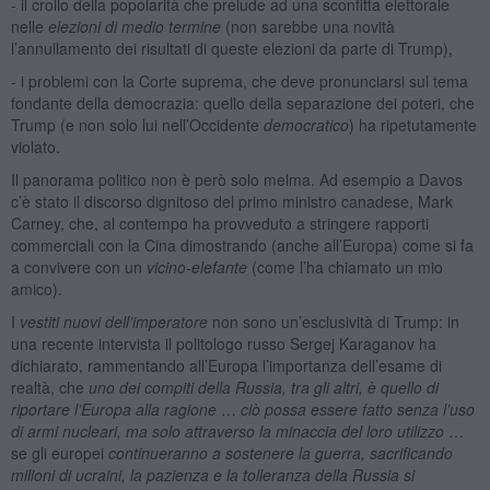
- il crollo della popolarità che prelude ad una sconfitta elettorale
nelle
elezioni di medio termine
(non sarebbe una novità
l’annullamento dei risultati di queste elezioni da parte di Trump),
- i problemi con la Corte suprema, che deve pronunciarsi sul tema
fondante della democrazia: quello della separazione dei poteri, che
Trump (e non solo lui nell’Occidente
democratico
) ha ripetutamente
violato.
Il panorama politico non è però solo melma. Ad esempio a Davos
c’è stato il discorso dignitoso del primo ministro canadese, Mark
Carney, che, al contempo ha provveduto a stringere rapporti
commerciali con la Cina dimostrando (anche all’Europa) come si fa
a convivere con un
vicino-elefante
(come l’ha chiamato un mio
amico).
I
vestiti nuovi dell’imperatore
non sono un’esclusività di Trump: in
una recente intervista il politologo russo Sergej Karaganov ha
dichiarato, rammentando all’Europa l’importanza dell’esame di
realtà, che
uno dei compiti della Russia, tra gli altri, è quello di
riportare l’Europa alla ragione
…
ciò possa essere fatto senza l’uso
di armi nucleari, ma solo attraverso la minaccia del loro utilizzo
…
se gli europei
continueranno a sostenere la guerra, sacrificando
milioni di ucraini, la pazienza e la tolleranza della Russia si