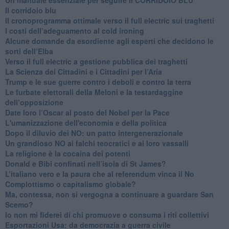
Il corridoio blu
​Il cronoprogramma ottimale verso il full electric sui traghetti
​I costi dell’adeguamento al cold ironing
Alcune domande da esordiente agli esperti che decidono le
sorti dell’Elba
Verso il full electric a gestione pubblica dei traghetti​
​La Scienza dei Cittadini e i Cittadini per l’Aria
Trump e le sue guerre contro i deboli e contro la terra
​Le furbate elettorali della Meloni e la testardaggine
dell’opposizione
​Date loro l’Oscar al posto del Nobel per la Pace
L'umanizzazione dell'economia e della politica
​Dopo il diluvio dei NO: un patto intergenerazionale
​Un grandioso NO ai falchi teocratici e ai loro vassalli
La religione è la cocaina dei potenti
Donald e Bibi confinati nell’isola di St James?
L’italiano vero e la paura che al referendum vinca il No
​Complottismo o capitalismo globale?
​Ma, contessa, non si vergogna a continuare a guardare San
Scemo?
​Io non mi fiderei di chi promuove o consuma i riti collettivi
Esportazioni Usa: da democrazia a guerra civile