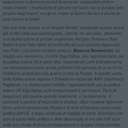
esauriranno e dovremo punirli duramente, auspicabilmente in
modo limitato
. L’eccitazione di giocare col fuoco non è dunque solo
propria degli Imperi, ma gli ex-imperi si danno da fare e
anche le
pulci hanno la tosse
!
Alla fine dello scorso anno Angela Merkel, ampliando quanto aveva
già scritto nella sua autobiografia,
Libertà
, ha accusato, attraverso
una dichiarazione al portale ungherese
Partizán
, Polonia e Stati
Baltici di aver fatto fallire la continuità dei suoi tentativi diplomatici
con Putin. L’ex-primo ministro polacco,
Mateusz Morawiecki
, ha
reagito con veemenza, mentre Kaja Kallas, alto rappresentante per
la politica estera Ue,è stata zitta, rispondendo però indirettamente
con dichiarazioni come quella proferita il 25 gennaio di un anno fa:
Dobbiamo prepararci alla guerra contro la Russia
. A questa uscita
della Kallas aveva risposto il Presidente nazionale ANPI Gianfranco
Pagliarulo:
Le dichiarazioni dell’Alto rappresentante per la politica
estera UE Kaja Kallas sono irresponsabili e pericolose. Parla di
prepararci alla guerra quando finalmente, e tardivamente, si
comincia a parlare di negoziato e di pace, dopo il palese fallimento
di tre anni di sanzioni alla Russia e di armi all’Ucraina come unica
politica dell’UE, e dopo centinaia di migliaia di morti. Scontiamo tre
anni di vuoto della politica e della diplomazia; è ora che l’UE torni
sulla sua strada di forza di cooperazione e di pace come previsto