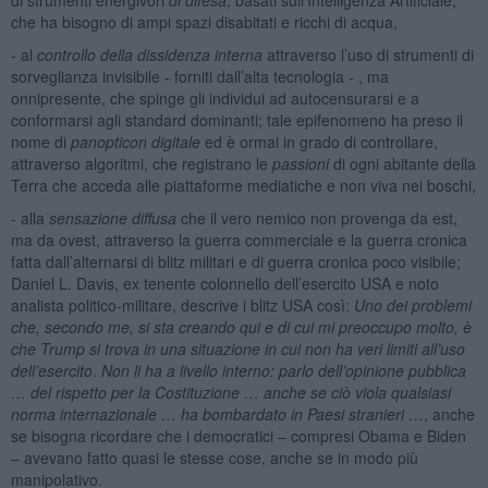
che ha bisogno di ampi spazi disabitati e ricchi di acqua,
- al
controllo della dissidenza interna
attraverso l’uso di strumenti di
sorveglianza invisibile - forniti dall’alta tecnologia - , ma
onnipresente, che spinge gli individui ad autocensurarsi e a
conformarsi agli standard dominanti; tale epifenomeno ha preso il
nome di
panopticon digitale
ed è ormai in grado di controllare,
attraverso algoritmi, che registrano le
passioni
di ogni abitante della
Terra che acceda alle piattaforme mediatiche e non viva nei boschi,
- alla
sensazione diffusa
che il vero nemico non provenga da est,
ma da ovest, attraverso la guerra commerciale e la guerra cronica
fatta dall’alternarsi di blitz militari e di guerra cronica poco visibile;
Daniel L. Davis, ex tenente colonnello dell’esercito USA e noto
analista politico-militare, descrive i blitz USA così:
Uno dei problemi
che, secondo me, si sta creando qui e di cui mi preoccupo molto, è
che Trump si trova in una situazione in cui non ha veri limiti all’uso
dell’esercito
.
Non li ha a livello interno: parlo dell’opinione pubblica
… del rispetto per la Costituzione … anche se ciò viola qualsiasi
norma internazionale … ha bombardato in Paesi stranieri …
, anche
se bisogna ricordare che i democratici – compresi Obama e Biden
– avevano fatto quasi le stesse cose, anche se in modo più
manipolativo.