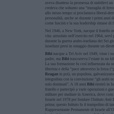
aveva disatteso la promessa di stabilirvi u
credeva che soltanto una “muraglia di ferro
allo stesso tempo si proclamava liberal-democ
personalità, anche se durante i primi anni
come fascisti e la sua leadership rimase di 
Nel 1946, a New York, nacque il fratello m
vita: arruolato nell’esercito nel 1964, servì
durante la guerra arabo-iraeliana dei Sei gio
israeliani presi in ostaggio durante un dir
Bibi
nacque a Tel Aviv nel 1949, visse i su
padre, ma
Bibi
trascorreva l’estate in un kib
La sua formazione fu così influenzata da una
liberista e della “pace attraverso la forza 
Reagan
in poi), un populista, galvanizzator
integralista con la convinzione “gli arabi 
solo dominati”. A 18 anni
Bibi
rientrò in Is
fratello e partecipò a varie operazioni e gue
militare per studiare in America, dove concl
Israele nel 1978 per fondare l'
Istituto Ant
prima; questo Istituto fu il trampolino di lan
Rappresentante Permanente di Israele all’ON