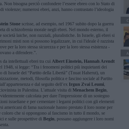
sta. Non bisogna perciò confondere l’essere ebreo con lo Stato di
 e di violenze; numerosi ebrei, anzi, hanno contrastato l’ideologia
C
stein Stone
scrisse, ad esempio, nel 1967 subito dopo la guerra
sorta di schizofrenia morale negli ebrei. Nel mondo esterno, il
ocietà laiche, non razziali, pluralistiche. In Israele, gli ebrei si
imoni misti non si possono legalizzare, in cui l'ideale è razzista
ove per la loro stessa sicurezza e per la loro stessa esistenza -
trovano a difendere.”.
A
da intellettuali ebrei tra cui
Albert Einstein, Hannah Arendt
l 1948, si legge: “Tra i fenomeni politici più inquietanti dei
o di Israele del “Partito della Libertà” (Tnuat Haherut), un
nizzazione, metodi, filosofia politica e fascino sociale al Partito
o dall’appartenenza e dal seguito dell’ex
Irgun Zvai Leumi
,
iovinista in Palestina. L'attuale visita di
Menachem Begin
,
è evidentemente calcolata per dare l'impressione di un sostegno
ioni israeliane e per cementare i legami politici con gli elementi
ersi americani di fama nazionale hanno prestato il loro nome per
he coloro che si oppongono al fascismo in tutto il mondo, se
ci e sulle prospettive di
Begin
, possano aggiungere i loro nomi
senta.