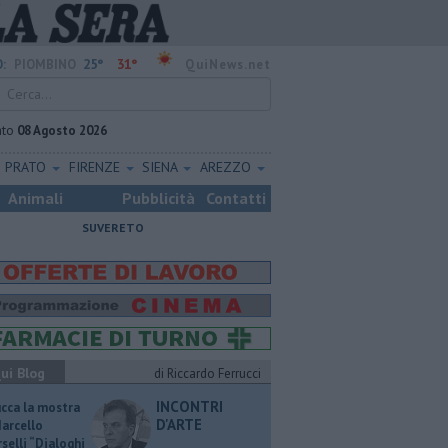
25°
31°
:
PIOMBINO
QuiNews.net
ato
08 Agosto 2026
PRATO
FIRENZE
SIENA
AREZZO
Animali
Pubblicità
Contatti
SUVERETO
ui Blog
di Riccardo Ferrucci
INCONTRI
ucca la mostra
D'ARTE
Marcello
selli “Dialoghi