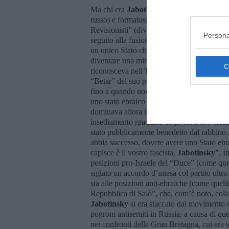
Ma chi era
Jabotinsky
? Era un attivista-o
russo) e formatosi all’Università La Sapie
Revisionisti” (diventato “Partito Hirut” co
Persona
seguito alla fusione con altre formazioni). 
un unico Stato che unificasse ambedue le r
diventare una minoranza interna a Israele co
riconosceva nell’Italia di
Mussolini
una “pa
“Betar” del suo partito sul modello di idee 
fino a quando non si alleò con
Hitler
, noto
uno stato ebraico in Palestina e portava ava
dominava allora il Mediterraneo e gli ingles
insediamento graduale degli ebrei in Pales
stato pubblicamente benedetto dal rabbino
abbia successo, dovete avere uno Stato ebr
capisce è il vostro fascista,
Jabotinsky
”. I
posizioni pro-Israele del “Duce” (come quel
siglato un accordo d’intesa col partito ultr
sia alle posizioni anti-ebraiche (come quell
Repubblica di Salò”, che, com’è noto, colla
Jabotinsky
si era staccato dal movimento s
pogrom antisemiti in Russia, a causa di qu
nei confronti della Gran Bretagna, cui era 