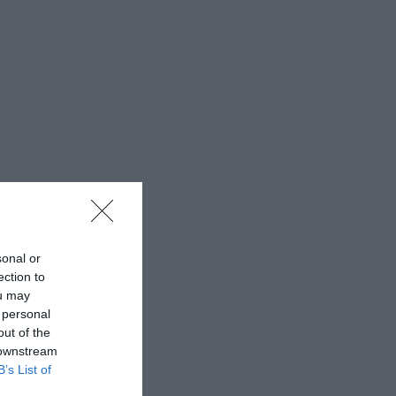
sonal or
ection to
ou may
 personal
out of the
 downstream
B’s List of