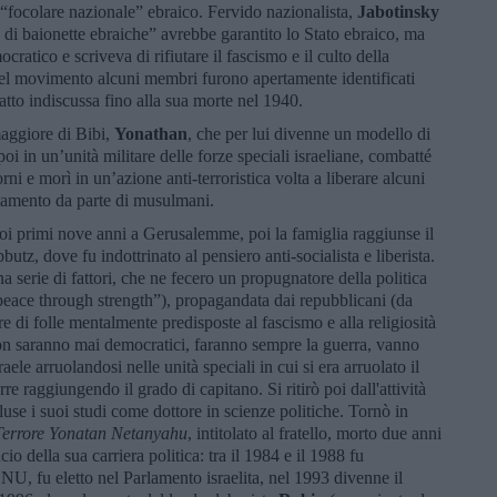
n “focolare nazionale” ebraico. Fervido nazionalista,
Jabotinsky
 di baionette ebraiche” avrebbe garantito lo Stato ebraico, ma
ratico e scriveva di rifiutare il fascismo e il culto della
 del movimento alcuni membri furono apertamente identificati
fatto indiscussa fino alla sua morte nel 1940.
aggiore di Bibi,
Yonathan
, che per lui divenne un modello di
 poi in un’unità militare delle forze speciali israeliane, combatté
rni e morì in un’azione anti-terroristica volta a liberare alcuni
ottamento da parte di musulmani.
oi primi nove anni a Gerusalemme, poi la famiglia raggiunse il
butz, dove fu indottrinato al pensiero anti-socialista e liberista.
 serie di fattori, che ne fecero un propugnatore della politica
(“peace through strength”), propagandata dai repubblicani (da
e di folle mentalmente predisposte al fascismo e alla religiosità
non saranno mai democratici, faranno sempre la guerra, vanno
raele arruolandosi nelle unità speciali in cui si era arruolato il
rre raggiungendo il grado di capitano. Si ritirò poi dall'attività
use i suoi studi come dottore in scienze politiche. Tornò in
i-Terrore Yonatan Netanyahu
, intitolato al fratello, morto due anni
cio della sua carriera politica: tra il 1984 e il 1988 fu
U, fu eletto nel Parlamento israelita, nel 1993 divenne il