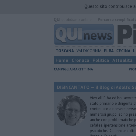
Questo sito contribuisce 
QUI
quotidiano online.
Percorso semplificat
TOSCANA
VALDICORNIA
ELBA
CECINA
L
Home
Cronaca
Politica
Attualità
CAMPIGLIA MARITTIMA
PIO
DISINCANTATO — il Blog di Adolfo S
Vivo all’Elba ed ho lavorat
stato primario e dirigente 
continuato a ricevere person
numerosi gruppi ed ho pres
anche con problematiche ps
cefalee, ipertensione arter
psicotiche. Da anni ascolto