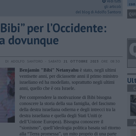
Vedi tutti
con 
gli articoli
del blog di Adolfo Santoro
QUI
“Bibi” per l’Occidente:
ra dovunque
DI ADOLFO SANTORO - SABATO
21 OTTOBRE 2023
ORE 08:30
Benjamin "Bibi" Netanyahu
è stato, negli ultimi
ventisette anni, per diciassette anni il primo ministro
Ult
israeliano ed ha modellato, soprattutto negli ultimi
anni, quello che è ora Israele.
C
Per comprendere la motivazione di Bibi bisogna
conoscere la storia della sua famiglia, del fascismo
della destra israeliana odierna e degli intrecci tra la
destra israeliana e quella degli Stati Uniti (e
dell’Unione Europea). Bisogna conoscere il
A
“sionismo”, quell’ideologia politica basata sul ritorno
alla “Terra promessa”, un mito proprio di una parte