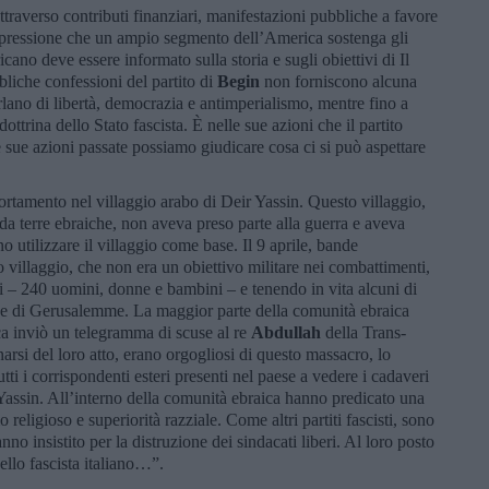
attraverso contributi finanziari, manifestazioni pubbliche a favore
impressione che un ampio segmento dell’America sostenga gli
icano deve essere informato sulla storia e sugli obiettivi di Il
iche confessioni del partito di
Begin
non forniscono alcuna
rlano di libertà, democrazia e antimperialismo, mentre fino a
trina dello Stato fascista. È nelle sue azioni che il partito
lle sue azioni passate possiamo giudicare cosa ci si può aspettare
rtamento nel villaggio arabo di Deir Yassin. Questo villaggio,
 da terre ebraiche, non aveva preso parte alla guerra e aveva
 utilizzare il villaggio come base. Il 9 aprile, bande
o villaggio, che non era un obiettivo militare nei combattimenti,
i – 240 uomini, donne e bambini – e tenendo in vita alcuni di
rade di Gerusalemme. La maggior parte della comunità ebraica
ica inviò un telegramma di scuse al re
Abdullah
della Trans-
narsi del loro atto, erano orgogliosi di questo massacro, lo
i i corrispondenti esteri presenti nel paese a vedere i cadaveri
assin. All’interno della comunità ebraica hanno predicato una
religioso e superiorità razziale. Come altri partiti fascisti, sono
hanno insistito per la distruzione dei sindacati liberi. Al loro posto
llo fascista italiano…”.