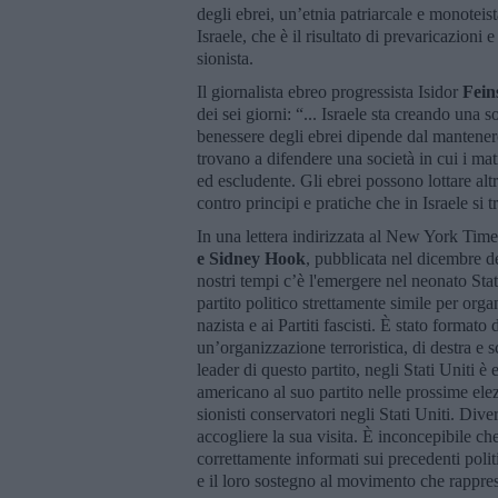
degli ebrei, un’etnia patriarcale e monotei
Israele, che è il risultato di prevaricazioni
sionista.
Il giornalista ebreo progressista Isidor
Fein
dei sei giorni: “... Israele sta creando una 
benessere degli ebrei dipende dal mantenere s
trovano a difendere una società in cui i matr
ed escludente. Gli ebrei possono lottare altr
contro principi e pratiche che in Israele si 
In una lettera indirizzata al New York Times 
e Sidney Hook
, pubblicata nel dicembre de
nostri tempi c’è l'emergere nel neonato Stat
partito politico strettamente simile per orga
nazista e ai Partiti fascisti. È stato format
un’organizzazione terroristica, di destra e sc
leader di questo partito, negli Stati Uniti 
americano al suo partito nelle prossime elez
sionisti conservatori negli Stati Uniti. Div
accogliere la sua visita. È inconcepibile c
correttamente informati sui precedenti politi
e il loro sostegno al movimento che rappre