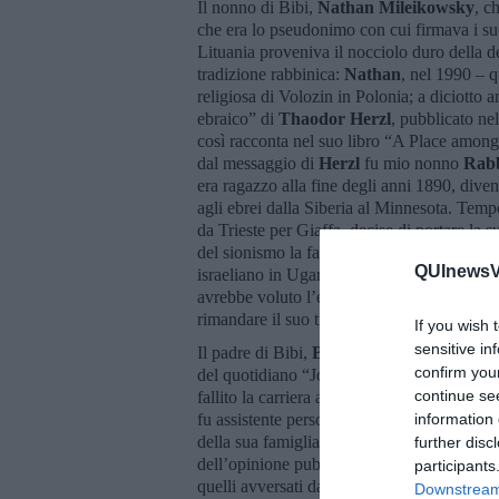
Il nonno di Bibi,
Nathan Mileikowsky
, c
che era lo pseudonimo con cui firmava i suoi
Lituania proveniva il nocciolo duro della d
tradizione rabbinica:
Nathan
, nel 1990 – 
religiosa di Volozin in Polonia; a diciotto a
ebraico” di
Thaodor Herzl
, pubblicato ne
così racconta nel suo libro “A Place among
dal messaggio di
Herzl
fu mio nonno
Rabb
era ragazzo alla fine degli anni 1890, dive
agli ebrei dalla Siberia al Minnesota. Temp
da Trieste per Giaffa, decise di portare la s
del sionismo la famiglia
Mileikowsky
era d
QUInewsVa
israeliano in Uganda, ma Nathan, come altri 
avrebbe voluto l’emigrazione in Palestina 
rimandare il suo trasferimento nel 1920, do
If you wish 
sensitive in
Il padre di Bibi,
Benzion
, entrò nell’”Unio
confirm you
del quotidiano “Jordan” che si opponeva all
continue se
fallito la carriera accademica nel Mandato 
fu assistente personale del leader sionista 
information 
della sua famiglia che era diventato un mag
further disc
dell’opinione pubblica e degli attori politi
participants
quelli avversati da
Einstein
e dalla
Harend
Downstream 