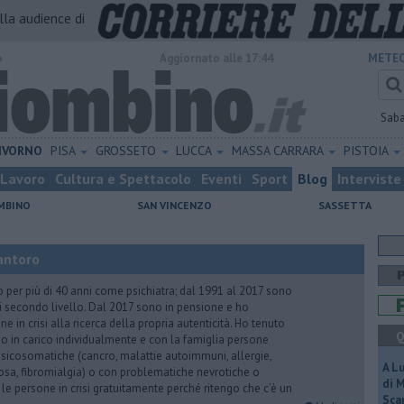
alla audience di
o
Aggiornato alle 17:44
METEO
Sab
IVORNO
PISA
GROSSETO
LUCCA
MASSA CARRARA
PISTOIA
Lavoro
Cultura e Spettacolo
Eventi
Sport
Blog
Interviste
MBINO
SAN VINCENZO
SASSETTA
antoro
o per più di 40 anni come psichiatra; dal 1991 al 2017 sono
di secondo livello. Dal 2017 sono in pensione e ho
e in crisi alla ricerca della propria autenticità. Ho tenuto
Q
o in carico individualmente e con la famiglia persone
icosomatiche (cancro, malattie autoimmuni, allergie,
A L
iosa, fibromialgia) o con problematiche nevrotiche o
di 
 le persone in crisi gratuitamente perché ritengo che c’è un
Scar