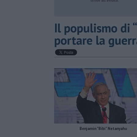
limite all’avidità.
​Il populismo di 
portare la guer
Benjamin "Bibi" Netanyahu