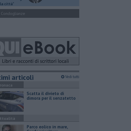
la città"
Condoglianze
imi articoli
Vedi tutti
ronaca
Scatta il divieto di
dimora per il senzatetto
ttualità
Parco eolico in mare,