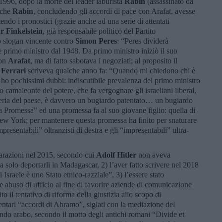
 1996, dopo la morte del leader laburista
Rabin
(assassinato da
o che
Rabin
, concludendo gli accordi di pace con Arafat, avesse
tendo i pronostici (grazie anche ad una serie di attentati
r Finkelstein
, già responsabile politico del Partito
 slogan vincente contro
Simon Peres
: “Peres dividerà
primo ministro dal 1948. Da primo ministro iniziò il suo
con
Arafat
, ma di fatto sabotava i negoziati; al proposito il
 Ferrari
scriveva qualche anno fa: “Quando mi chiedono chi è
, ho pochissimi dubbi: indiscutibile prevalenza del primo ministro
camaleonte del potere, che fa vergognare gli israeliani liberal,
eria del paese, è davvero un bugiardo patentato… un bugiardo
a Promessa” ed una promessa fa al suo giovane figlio: quella di
New York; per mantenere questa promessa ha finito per snaturare
resentabili” oltranzisti di destra e gli “impresentabili” ultra-
iarazioni nel 2015, secondo cui
Adolf Hitler
non aveva
a solo deportarli in Madagascar, 2) l’aver fatto scrivere nel 2018
i Israele è uno Stato etnico-razziale”, 3) l’essere stato
e abuso di ufficio al fine di favorire aziende di comunicazione
o il tentativo di riforma della giustizia allo scopo di
mentari “accordi di Abramo”, siglati con la mediazione del
ondo arabo, secondo il motto degli antichi romani “Divide et