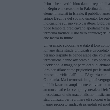
Prima che si verifichino danni irreparabili 
di
Begin
e la creazione in Palestina dell’
elementi fascisti in Israele, il pubblico amer
signor
Begin
e del suo movimento. Le pubbl
indicazione sul suo vero carattere. Oggi pa
poco tempo fa predicavano apertamente la dot
terrorista tradisce il suo vero carattere; da
che faccia in futuro.
Un esempio scioccante è stato il loro compo
lontano dalle strade principali e circondato
persino respinto le bande arabe che volevano
terroristiche hanno attaccato questo pacific
uccidendo la maggior parte dei suoi abitant
loro per sfilare come prigionieri per le st
rimase inorridita dall'atto e l'Agenzia ebra
Giordania. Ma i terroristi, lungi dal vergog
pubblicizzarono ampiamente e invitarono tutt
ammucchiati e lo scempio generale a Deir Y
mescolanza di ultranazionalismo, misticismo 
stati utilizzati per reprimere gli scioperi e 
hanno proposto sindacati aziendali sul mode