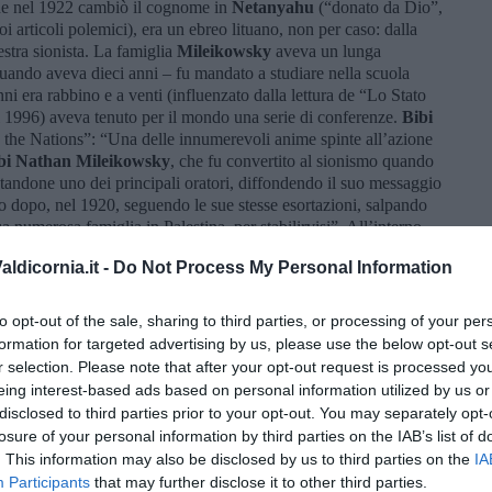
he nel 1922 cambiò il cognome in
Netanyahu
(“donato da Dio”,
 articoli polemici), era un ebreo lituano, non per caso: dalla
estra sionista. La famiglia
Mileikowsky
aveva un lunga
quando aveva dieci anni – fu mandato a studiare nella scuola
nni era rabbino e a venti (influenzato dalla lettura de “Lo Stato
l 1996) aveva tenuto per il mondo una serie di conferenze.
Bibi
 the Nations”: “Una delle innumerevoli anime spinte all’azione
i Nathan Mileikowsky
, che fu convertito al sionismo quando
ntandone uno dei principali oratori, diffondendo il suo messaggio
o dopo, nel 1920, seguendo le sue stesse esortazioni, salpando
ua numerosa famiglia in Palestina, per stabilirvisi”. All’interno
ivisa in due: c’erano quelli che avrebbero voluto creare lo stato
ldicornia.it -
Do Not Process My Personal Information
che sarebbero diventati i fondatori della destra sionista,
già nel 1910, ma lo scoppio della prima guerra mondiale fece
ve fu raggiunto subito dopo dalla sua famiglia.
to opt-out of the sale, sharing to third parties, or processing of your per
formation for targeted advertising by us, please use the below opt-out s
ne dei Sionisti Revisionisti”nel 1928 e presto divenne il direttore
r selection. Please note that after your opt-out request is processed y
a leadership socialista e gradualista del sionismo; dopo aver
eing interest-based ads based on personal information utilized by us or
britannico,
Benzion
si trasferì a New York, dove, per dieci anni,
dissidente
Ze’ev (Vladimir) Jabotinsky
e, aiutato da un ramo
disclosed to third parties prior to your opt-out. You may separately opt-
nate dell’acciaio negli USA, si dedicò all’opera di “pressione”
losure of your personal information by third parties on the IAB’s list of
ci americani a favore della causa sionista. Era, insomma, uno di
. This information may also be disclosed by us to third parties on the
IA
t
.
Participants
that may further disclose it to other third parties.