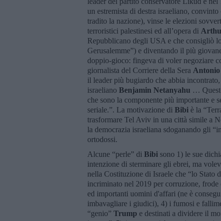
leader del partito conservatore Likud e nel
un estremista di destra israeliano, convint
tradito la nazione), vinse le elezioni sovver
terroristici palestinesi ed all’opera di
Arthu
Repubblicano degli USA e che consigliò lo
Gerusalemme”) e diventando il più giovane 
doppio-gioco: fingeva di voler negoziare 
giornalista del Corriere della Sera
Antonio
il leader più bugiardo che abbia incontrato
israeliano
Benjamin Netanyahu
… Questo 
che sono la componente più importante e s
seriale.”. La motivazione di
Bibi
è la “Terr
trasformare Tel Aviv in una città simile a 
la democrazia israeliana sdoganando gli “imp
ortodossi.
Alcune “perle” di
Bibi
sono 1) le sue dich
intenzione di sterminare gli ebrei, ma volev
nella Costituzione di Israele che “lo Stato d
incriminato nel 2019 per corruzione, frode 
ed importanti uomini d'affari (ne è conseguit
imbavagliare i giudici), 4) i fumosi e falli
“genio”
Trump
e destinati a dividere il m