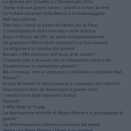
​La Scienza dei Cittadini e i Cittadini per l’Aria
Trump e le sue guerre contro i deboli e contro la terra
​Le furbate elettorali della Meloni e la testardaggine
dell’opposizione
​Date loro l’Oscar al posto del Nobel per la Pace
L'umanizzazione dell'economia e della politica
​Dopo il diluvio dei NO: un patto intergenerazionale
​Un grandioso NO ai falchi teocratici e ai loro vassalli
La religione è la cocaina dei potenti
Donald e Bibi confinati nell’isola di St James?
L’italiano vero e la paura che al referendum vinca il No
​Complottismo o capitalismo globale?
​Ma, contessa, non si vergogna a continuare a guardare San
Scemo?
​Io non mi fiderei di chi promuove o consuma i riti collettivi
Esportazioni Usa: da democrazia a guerra civile
​I vestiti nuovi degli imperatori baltici
​Pupazzi!
​Il Wild West di Trump
​La depressione infantile di Roger Waters e la propaganda di
guerra"
​La disinformazione climatica veicolata dai media
Senza una Retta Visione l’Uomo è un automa