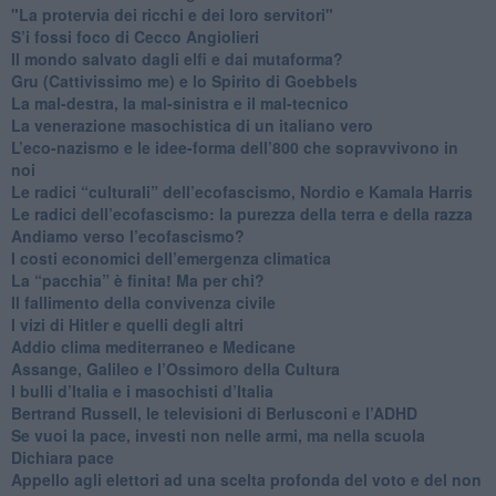
"La protervia dei ricchi e dei loro servitori"
S’i fossi foco di Cecco Angiolieri
​Il mondo salvato dagli elfi e dai mutaforma?
Gru (Cattivissimo me) e lo Spirito di Goebbels
​La mal-destra, la mal-sinistra e il mal-tecnico
​La venerazione masochistica di un italiano vero
​L’eco-nazismo e le idee-forma dell’800 che sopravvivono in
noi
​Le radici “culturali” dell’ecofascismo, Nordio e Kamala Harris
Le radici dell’ecofascismo: la purezza della terra e della razza
Andiamo verso l’ecofascismo?
I costi economici dell’emergenza climatica
​La “pacchia” è finita! Ma per chi?
​Il fallimento della convivenza civile
​I vizi di Hitler e quelli degli altri
Addio clima mediterraneo e Medicane
​Assange, Galileo e l’Ossimoro della Cultura
​I bulli d’Italia e i masochisti d’Italia
​Bertrand Russell, le televisioni di Berlusconi e l’ADHD
​Se vuoi la pace, investi non nelle armi, ma nella scuola
​Dichiara pace
​Appello agli elettori ad una scelta profonda del voto e del non