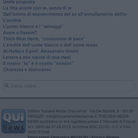
​Umile proposta
​La Vita scorre con te, senza di te
​Dall’istinto di sopravvivenza del sé all’annullamento dell'io
L'avidità
​L’uomo bianco e i “selvaggi”
​Avere o Essere?
​Thich Nhat Hanh, “costruttore di pace“
​L’eredità dell’uomo bianco e dell’uomo rosso
Al-Hallaj e il prof. Alessandro Orsini
​Lettera a mio nipote di due mesi
​Il nostro “Io” è il nostro “nemico”
​Chiarezza e disincanto
Editore Toscana Media Channel srl - Via Dei Martelli, 8 - 50129
FIRENZE - info@toscanamediachannel.it. TOSCANA MEDIA
NEWS quotidiano on line registrato presso il Tribunale di Firenze
al n. 5935 del 27.09.2013. Iscrizione ROC 22105 - C.F. e P.Iva
0620787048
Fatturazione Elettronica M5UXCR1 |
Privacy Nielsen