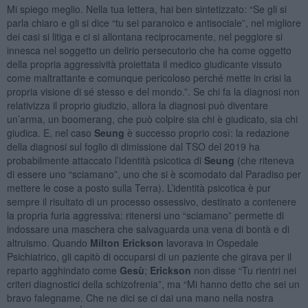
Mi spiego meglio. Nella tua lettera, hai ben sintetizzato: “Se gli si
parla chiaro e gli si dice “tu sei paranoico e antisociale”, nel migliore
dei casi si litiga e ci si allontana reciprocamente, nel peggiore si
innesca nel soggetto un delirio persecutorio che ha come oggetto
della propria aggressività proiettata il medico giudicante vissuto
come maltrattante e comunque pericoloso perché mette in crisi la
propria visione di sé stesso e del mondo.”. Se chi fa la diagnosi non
relativizza il proprio giudizio, allora la diagnosi può diventare
un’arma, un boomerang, che può colpire sia chi è giudicato, sia chi
giudica. E, nel caso
Seung
è successo proprio così: la redazione
della diagnosi sul foglio di dimissione dal TSO del 2019 ha
probabilmente attaccato l’identità psicotica di
Seung
(che riteneva
di essere uno “sciamano”, uno che si è scomodato dal Paradiso per
mettere le cose a posto sulla Terra). L’identità psicotica è pur
sempre il risultato di un processo ossessivo, destinato a contenere
la propria furia aggressiva: ritenersi uno “sciamano” permette di
indossare una maschera che salvaguarda una vena di bontà e di
altruismo. Quando
Milton Erickson
lavorava in Ospedale
Psichiatrico, gli capitò di occuparsi di un paziente che girava per il
reparto agghindato come
Gesù
;
Erickson
non disse “Tu rientri nei
criteri diagnostici della schizofrenia”, ma “Mi hanno detto che sei un
bravo falegname. Che ne dici se ci dai una mano nella nostra