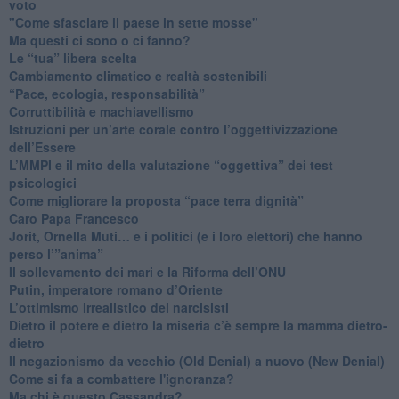
voto
"Come sfasciare il paese in sette mosse"
​Ma questi ci sono o ci fanno?
​Le “tua” libera scelta
Cambiamento climatico e realtà sostenibili
“Pace, ecologia, responsabilità”
​Corruttibilità e machiavellismo
Istruzioni per un’arte corale contro l’oggettivizzazione
dell’Essere
​L’MMPI e il mito della valutazione “oggettiva” dei test
psicologici
Come migliorare la proposta “pace terra dignità”
Caro Papa Francesco
​Jorit, Ornella Muti… e i politici (e i loro elettori) che hanno
perso l’”anima”
​Il sollevamento dei mari e la Riforma dell’ONU
Putin, imperatore romano d’Oriente
​L’ottimismo irrealistico dei narcisisti
​Dietro il potere e dietro la miseria c’è sempre la mamma dietro-
dietro
Il negazionismo da vecchio (Old Denial) a nuovo (New Denial)
Come si fa a combattere l'ignoranza?
Ma chi è questo Cassandra?