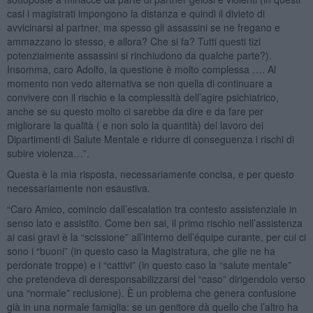
casi i magistrati impongono la distanza e quindi il divieto di
avvicinarsi al partner, ma spesso gli assassini se ne fregano e
ammazzano lo stesso, e allora? Che si fa? Tutti questi tizi
potenzialmente assassini si rinchiudono da qualche parte?).
Insomma, caro Adolfo, la questione è molto complessa …. Al
momento non vedo alternativa se non quella di continuare a
convivere con il rischio e la complessità dell’agire psichiatrico,
anche se su questo molto ci sarebbe da dire e da fare per
migliorare la qualità ( e non solo la quantità) del lavoro dei
Dipartimenti di Salute Mentale e ridurre di conseguenza i rischi di
subire violenza…”.
Questa è la mia risposta, necessariamente concisa, e per questo
necessariamente non esaustiva.
“Caro Amico, comincio dall’escalation tra contesto assistenziale in
senso lato e assistito. Come ben sai, il primo rischio nell’assistenza
ai casi gravi è la “scissione” all’interno dell’équipe curante, per cui ci
sono i “buoni” (in questo caso la Magistratura, che glie ne ha
perdonate troppe) e i “cattivi” (in questo caso la “salute mentale”
che pretendeva di deresponsabilizzarsi del “caso” dirigendolo verso
una “normale” reclusione). È un problema che genera confusione
già in una normale famiglia: se un genitore dà quello che l’altro ha