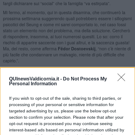
fargli dichiarare sui “social” che la famiglia “va estirpata”.
Mi fermo, al momento, qui in questa disamina, che continuerò la
prossima settimana suggerendo quali potrebbero essere i sillogismi
psicotici del Seung e come mi sarei comportato io, nel caso fossi
stato un elemento non del problema, ma della soluzione. Cercherò
di rispondere, insomma, ai tuoi numerosi quesiti. Lo so: corro il
rischio di apparire saccente con i guai altrui, e la saccenza guasta!
Ma, del resto, come afferma
Fëdor Dostoevskij
, “non c’è niente di
più facile che condannare un malvagio, niente di più difficile che
capirlo.”.
Nel frattempo, caro Amico, ricambio l’affetto e la stima che mi hai
manifestato. Adolfo”
QUInewsValdicornia.it -
Do Not Process My
Personal Information
Adolfo Santoro
If you wish to opt-out of the sale, sharing to third parties, or
processing of your personal or sensitive information for
targeted advertising by us, please use the below opt-out
section to confirm your selection. Please note that after your
Se vuoi leggere le notizie principali della Toscana iscriviti alla
opt-out request is processed you may continue seeing
Newsletter QUInews - ToscanaMedia.
Arriva gratis tutti i giorni
interest-based ads based on personal information utilized by