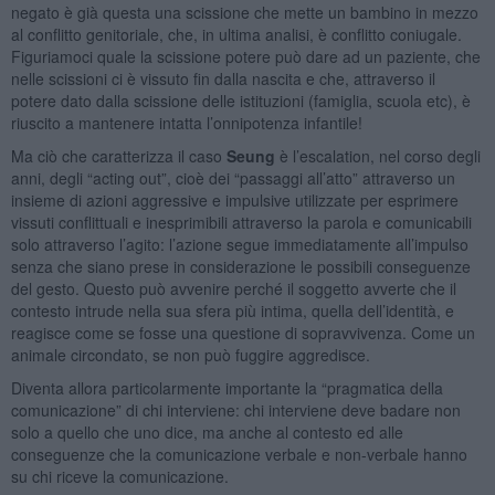
negato è già questa una scissione che mette un bambino in mezzo
al conflitto genitoriale, che, in ultima analisi, è conflitto coniugale.
Figuriamoci quale la scissione potere può dare ad un paziente, che
nelle scissioni ci è vissuto fin dalla nascita e che, attraverso il
potere dato dalla scissione delle istituzioni (famiglia, scuola etc), è
riuscito a mantenere intatta l’onnipotenza infantile!
Ma ciò che caratterizza il caso
Seung
è l’escalation, nel corso degli
anni, degli “acting out”, cioè dei “passaggi all’atto” attraverso un
insieme di azioni aggressive e impulsive utilizzate per esprimere
vissuti conflittuali e inesprimibili attraverso la parola e comunicabili
solo attraverso l’agito:
l’azione segue immediatamente all’impulso
senza che siano prese in considerazione le possibili conseguenze
del gesto. Questo può avvenire perché il soggetto avverte che il
contesto intrude nella sua sfera più intima, quella dell’identità, e
reagisce come se fosse una questione di sopravvivenza. Come un
animale circondato, se non può fuggire aggredisce.
Diventa allora particolarmente importante la “pragmatica della
comunicazione” di chi interviene: chi interviene deve badare non
solo a quello che uno dice, ma anche al contesto ed alle
conseguenze che la comunicazione verbale e non-verbale hanno
su chi riceve la comunicazione.