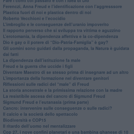
​Fare i conti col passato e con l’idea di Dio
​Ferenczi, Anna Freud e l’identificazione con l’aggresssore
Plastica fuori di noi e plastica dentro di noi
​Roberto Vecchioni e l’ecocidio
​L’imbroglio e le conseguenze dell’uranio impoverito
​Il rapporto perverso che si sviluppa tra vittima e aguzzino
L’erotomania, la dipendenza affettiva e la co-dipendenza
​Dio è gay o il potere di “Dio-Patria-Famiglia” è gay?
​Gli uomini sono guidati dalla propaganda, la Natura è guidata
dai fatti
La dipendenza dall’istituzione fa male
​Freud e la guerra che uccide i figli
​Diventare Maestro di se stesso prima di insegnare ad un altro
L’importanza della formazione nel diventare genitori
Riflessioni sulle radici del “male” di Freud
​La storia ancestrale e la primissima relazione con la madre
​La resistibile ascesa del cancro di Sigmund Freud
Sigmund Freud e l’eutanasia (prima parte)
Cancro: intervenire sulle conseguenze o sulle radici?
​Il calcio e la società dello spettacolo
Biodiversità e COP15
​Il ritardo dell’uomo nel mentalizzare
​Cop 27, i nove confini planetari e una bambina ghanese di 10