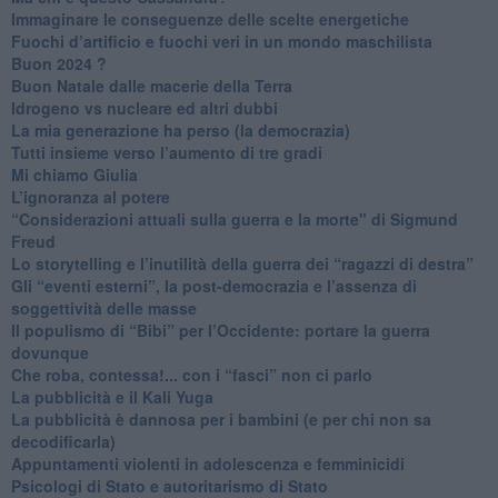
Immaginare le conseguenze delle scelte energetiche
​Fuochi d’artificio e fuochi veri in un mondo maschilista
Buon 2024 ?
​Buon Natale dalle macerie della Terra
​Idrogeno vs nucleare ed altri dubbi
​La mia generazione ha perso (la democrazia)
​Tutti insieme verso l’aumento di tre gradi
Mi chiamo Giulia
L’ignoranza al potere
​“Considerazioni attuali sulla guerra e la morte" di Sigmund
Freud
​Lo storytelling e l’inutilità della guerra dei “ragazzi di destra”
​Gli “eventi esterni”, la post-democrazia e l’assenza di
soggettività delle masse
​Il populismo di “Bibi” per l’Occidente: portare la guerra
dovunque
​Che roba, contessa!... con i “fasci” non ci parlo
La pubblicità e il Kali Yuga
​La pubblicità è dannosa per i bambini (e per chi non sa
decodificarla)
​Appuntamenti violenti in adolescenza e femminicidi
​Psicologi di Stato e autoritarismo di Stato