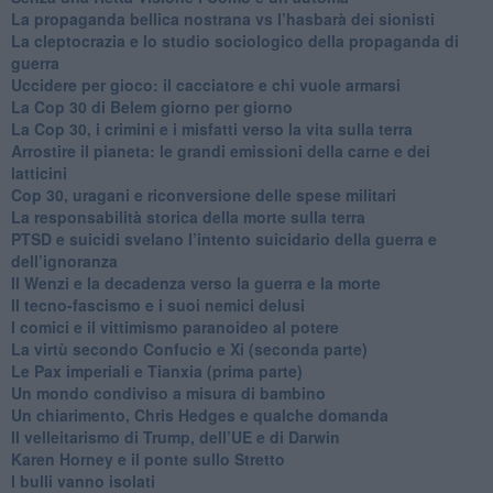
​La propaganda bellica nostrana vs l’hasbarà dei sionisti
​La cleptocrazia e lo studio sociologico della propaganda di
guerra
​Uccidere per gioco: il cacciatore e chi vuole armarsi
​La Cop 30 di Belem giorno per giorno
La Cop 30, i crimini e i misfatti verso la vita sulla terra
Arrostire il pianeta: le grandi emissioni della carne e dei
latticini
​Cop 30, uragani e riconversione delle spese militari
La responsabilità storica della morte sulla terra
PTSD e suicidi svelano l’intento suicidario della guerra e
dell’ignoranza
Il Wenzi e la decadenza verso la guerra e la morte
​Il tecno-fascismo e i suoi nemici delusi
​I comici e il vittimismo paranoideo al potere
​La virtù secondo Confucio e Xi (seconda parte)
Le Pax imperiali e Tianxia (prima parte)
Un mondo condiviso a misura di bambino
​Un chiarimento, Chris Hedges e qualche domanda
Il velleitarismo di Trump, dell’UE e di Darwin
​Karen Horney e il ponte sullo Stretto
​I bulli vanno isolati