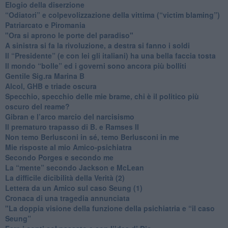
Elogio della diserzione
“Odiatori” e colpevolizzazione della vittima (“victim blaming”)
​Patriarcato e Piromania
"Ora si aprono le porte del paradiso"
​A sinistra si fa la rivoluzione, a destra si fanno i soldi
​Il “Presidente” (e con lei gli italiani) ha una bella faccia tosta
​Il mondo “bolle” ed i governi sono ancora più bolliti
​Gentile Sig.ra Marina B
​Alcol, GHB e triade oscura
​Specchio, specchio delle mie brame, chi è il politico più
oscuro del reame?
​Gibran e l’arco marcio del narcisismo
​Il prematuro trapasso di B. e Ramses II
​Non temo Berlusconi in sé, temo Berlusconi in me
​Mie risposte al mio Amico-psichiatra
​Secondo Porges e secondo me
​La “mente” secondo Jackson e McLean
La difficile dicibilità della Verità (2)
​Lettera da un Amico sul caso Seung (1)
​Cronaca di una tragedia annunciata
"​La doppia visione della funzione della psichiatria e “il caso
Seung”