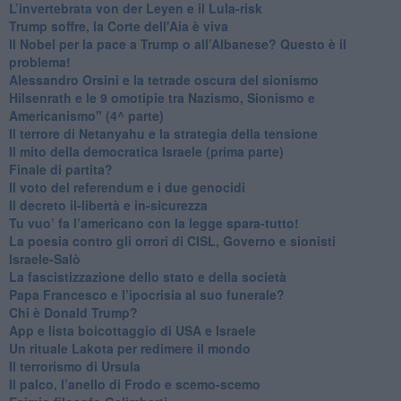
L’invertebrata von der Leyen e il Lula-risk
Trump soffre, la Corte dell'Aia è viva
​Il Nobel per la pace a Trump o all’Albanese? Questo è il
problema!
​Alessandro Orsini e la tetrade oscura del sionismo
​Hilsenrath e le 9 omotipie tra Nazismo, Sionismo e
Americanismo" (4^ parte)
​Il terrore di Netanyahu e la strategia della tensione
Il mito della democratica Israele (prima parte)
​Finale di partita?
​Il voto del referendum e i due genocidi
Il decreto il-libertà e in-sicurezza
Tu vuo’ fa l’americano con la legge spara-tutto!
La poesia contro gli orrori di CISL, Governo e sionisti
Israele-Salò
​La fascistizzazione dello stato e della società
Papa Francesco e l’ipocrisia al suo funerale?
​Chi è Donald Trump?
App e lista boicottaggio di USA e Israele
​Un rituale Lakota per redimere il mondo
Il terrorismo di Ursula
​Il palco, l’anello di Frodo e scemo-scemo