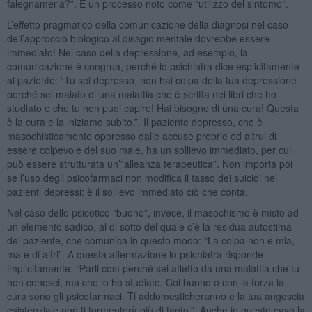
falegnameria?”. È un processo noto come “utilizzo del sintomo”.
L’effetto pragmatico della comunicazione della diagnosi nel caso
dell’approccio biologico al disagio mentale dovrebbe essere
immediato! Nel caso della depressione, ad esempio, la
comunicazione è congrua, perché lo psichiatra dice esplicitamente
al paziente: “Tu sei depresso, non hai colpa della tua depressione
perché sei malato di una malattia che è scritta nei libri che ho
studiato e che tu non puoi capire! Hai bisogno di una cura! Questa
è la cura e la iniziamo subito.”. Il paziente depresso, che è
masochisticamente oppresso dalle accuse proprie ed altrui di
essere colpevole del suo male, ha un sollievo immediato, per cui
può essere strutturata un’”alleanza terapeutica”. Non importa poi
se l’uso degli psicofarmaci non modifica il tasso dei suicidi nei
pazienti depressi: è il sollievo immediato ciò che conta.
Nel caso dello psicotico “buono”, invece, il masochismo è misto ad
un elemento sadico, al di sotto del quale c’è la residua autostima
del paziente, che comunica in questo modo: “La colpa non è mia,
ma è di altri”. A questa affermazione lo psichiatra risponde
implicitamente: “Parli così perché sei affetto da una malattia che tu
non conosci, ma che io ho studiato. Col buono o con la forza la
cura sono gli psicofarmaci. Ti addomesticheranno e la tua angoscia
esistenziale non ti tormenterà più di tanto.”. Anche in questo caso la