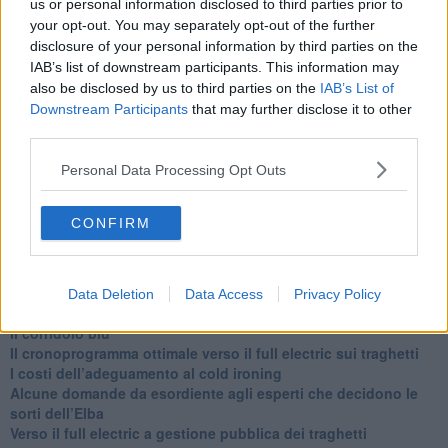
alle 20:00 direttamente nella tua casella di posta.
us or personal information disclosed to third parties prior to
your opt-out. You may separately opt-out of the further
Basta cliccare
QUI
disclosure of your personal information by third parties on the
Ti potrebbe interessare anche:
IAB’s list of downstream participants. This information may
also be disclosed by us to third parties on the
IAB’s List of
Articoli dal Blog “Disincantato” di Adolfo Santoro
Downstream Participants
that may further disclose it to other
third parties.
​Un esempio di civismo
​Linee guida per organizzare il civismo della complessità
Personal Data Processing Opt Outs
​Il ripristino della natura secondo la legge e l’impegno dei
Cittadini
Il nesso tra cambiamenti climatici e salute umana
CONFIRM
Tutti morimmo a stento (3)
Tutti morimmo a stento (2)
​Tutti morimmo a stento (1)
IL CORRIDOIO BLU il resoconto del convegno
Data Deletion
Data Access
Privacy Policy
Un manuale essenziale per seguire il CORRIDOIO BLU
Il corridoio blu
​Il cronoprogramma ottimale verso il full electric sui traghetti
​I costi dell’adeguamento al cold ironing
Alcune domande da esordiente agli esperti che decidono le
sorti dell’Elba
Verso il full electric a gestione pubblica dei traghetti​