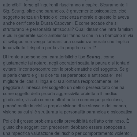
attendibili, forse gli inquirenti riusciranno a capire. Sicuramente il
Sig. Seung, oltre che paranoico, è gravemente psicopatico, cioè
soggetto senza un briciolo di coscienza morale e questo lo aveva
anche certificato la Dr.ssa Capovani. E come accade che si
strutturano le personalità antisociali? Quali dinamiche intra-familiari
e più in generale socio-ambientali fanno sì che in un bambino in via
di sviluppo non venga formarsi una coscienza morale che implica
innanzitutto il rispetto per la vita propria e altrui?
Di fronte a persone con caratteristiche tipo
Seung
, come
giustamente fai notare, negli operatori scatta la paura e si tenta di
evitare l’incontro/scontro con le problematiche del soggetto. Se gli
si parla chiaro e gli si dice “tu sei paranoico e antisociale”, nel
migliore dei casi si litiga e ci si allontana reciprocamente, nel
peggiore si innesca nel soggetto un delirio persecutorio che ha
come oggetto della propria aggressività proiettata il medico
giudicante, vissuto come maltrattante e comunque pericoloso,
perché mette in crisi la propria visione di se stesso e del mondo,
visione su cui si è strutturata la personalità paranoica e psicopatica.
Poi c’è il grosso problema della prevedibilità dell’atto criminoso. È
giusto che soggetti con precedenti debbano essere sottoposti a
una “specifica valutazione del rischio per comportamento violento”,