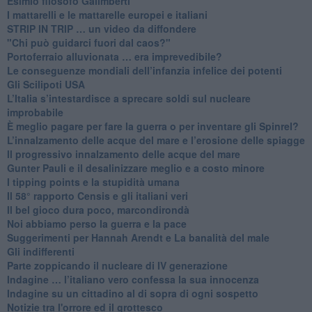
Esimio filosofo Galimberti
​I mattarelli e le mattarelle europei e italiani
​STRIP IN TRIP … un video da diffondere
"Chi può guidarci fuori dal caos?"
​Portoferraio alluvionata … era imprevedibile?
Le conseguenze mondiali dell’infanzia infelice dei potenti
​Gli Scilipoti USA
L’Italia s’intestardisce a sprecare soldi sul nucleare
improbabile
È meglio pagare per fare la guerra o per inventare gli Spinrel?
​L’innalzamento delle acque del mare e l’erosione delle spiagge
​Il progressivo innalzamento delle acque del mare
​Gunter Pauli e il desalinizzare meglio e a costo minore
I tipping points e la stupidità umana
​Il 58° rapporto Censis e gli italiani veri
​Il bel gioco dura poco, marcondirondà
Noi abbiamo perso la guerra e la pace
Suggerimenti per Hannah Arendt e La banalità del male
​Gli indifferenti
Parte zoppicando il nucleare di IV generazione
​Indagine … l’italiano vero confessa la sua innocenza
Indagine su un cittadino al di sopra di ogni sospetto
Notizie tra l'orrore ed il grottesco