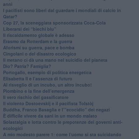
anni
​I pacifisti sono liberi dal guardare i mondiali di calcio in
Qatar?
​Cop 27, la sceneggiata sponsorizzata Coca-Cola
​Liberarsi dei “biechi blu”
Il riscaldamento globale è adesso
​Erasmo da Rotterdam e la guerra
​Aforismi su guerra, pace e bomba
Cingolani o del disastro ecologico
​Il metano ci dà una mano nel suicidio del pianeta
​Dio? Patria? Famiglia?
Portogallo, esempio di politica energetica
​Elisabetta II e l’assenza di futuro
Al risveglio di un incubo, un altro incubo!
​Piombino e la fine dell’emergenza
​Il vero rischio del gassificatore
​Il violento Dostoevskij e il pacifista Tolstòj
​Buddha, Franco Basaglia e l’”ecocidio” dei negazi
​È difficile vivere da sani in un mondo malato
Solastalgia e lotta contro le prepotenze dei governi anti-
ecologici
​A mio modesto parere 1: come l’uomo si sta suicidando