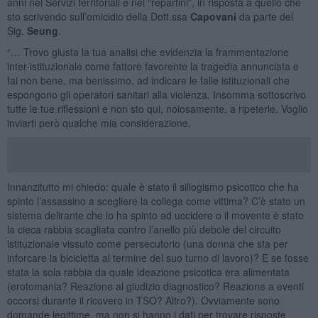
anni nei Servizi territoriali e nei “repartini”, in risposta a quello che
sto scrivendo sull’omicidio della Dott.ssa
Capovani
da parte del
Sig.
Seung
.
“… Trovo giusta la tua analisi che evidenzia la frammentazione
inter-istituzionale come fattore favorente la tragedia annunciata e
fai non bene, ma benissimo, ad indicare le falle istituzionali che
espongono gli operatori sanitari alla violenza. Insomma sottoscrivo
tutte le tue riflessioni e non sto qui, noiosamente, a ripeterle. Voglio
inviarti però qualche mia considerazione.
Innanzitutto mi chiedo: quale è stato il sillogismo psicotico che ha
spinto l’assassino a scegliere la collega come vittima? C’è stato un
sistema delirante che lo ha spinto ad uccidere o il movente è stato
la cieca rabbia scagliata contro l’anello più debole del circuito
istituzionale vissuto come persecutorio (una donna che sta per
inforcare la bicicletta al termine del suo turno di lavoro)? E se fosse
stata la sola rabbia da quale ideazione psicotica era alimentata
(erotomania? Reazione al giudizio diagnostico? Reazione a eventi
occorsi durante il ricovero in TSO? Altro?). Ovviamente sono
domande legittime, ma non si hanno i dati per trovare risposte