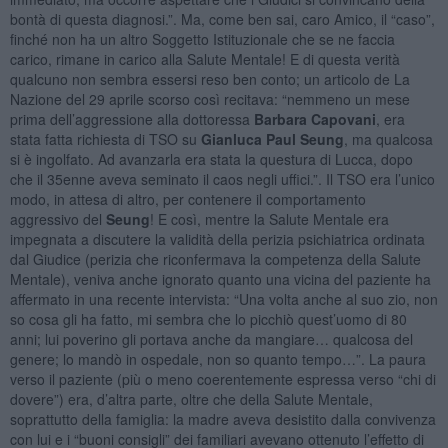
bontà di questa diagnosi.”. Ma, come ben sai, caro Amico, il “caso”,
finché non ha un altro Soggetto Istituzionale che se ne faccia
carico, rimane in carico alla Salute Mentale! E di questa verità
qualcuno non sembra essersi reso ben conto; un articolo de La
Nazione del 29 aprile scorso così recitava: “nemmeno un mese
prima dell’aggressione alla dottoressa
Barbara Capovani
, era
stata fatta richiesta di TSO
su
Gianluca
Paul Seung
, ma qualcosa
si è ingolfato. Ad avanzarla era stata la questura di Lucca, dopo
che il 35enne aveva seminato il caos negli uffici.”. Il TSO era l’unico
modo, in attesa di altro, per contenere il comportamento
aggressivo del
Seung
! E così, mentre la Salute Mentale era
impegnata a discutere la validità della perizia psichiatrica ordinata
dal Giudice (perizia che riconfermava la competenza della Salute
Mentale), veniva anche ignorato quanto una vicina del paziente ha
affermato in una recente intervista: “Una volta anche al suo zio, non
so cosa gli ha fatto, mi sembra che lo picchiò quest’uomo di 80
anni; lui poverino gli portava anche da mangiare… qualcosa del
genere; lo mandò in ospedale, non so quanto tempo…”. La paura
verso il paziente (più o meno coerentemente espressa verso “chi di
dovere”) era, d’altra parte, oltre che della Salute Mentale,
soprattutto della famiglia: la madre aveva desistito dalla convivenza
con lui e i “buoni consigli” dei familiari avevano ottenuto l’effetto di