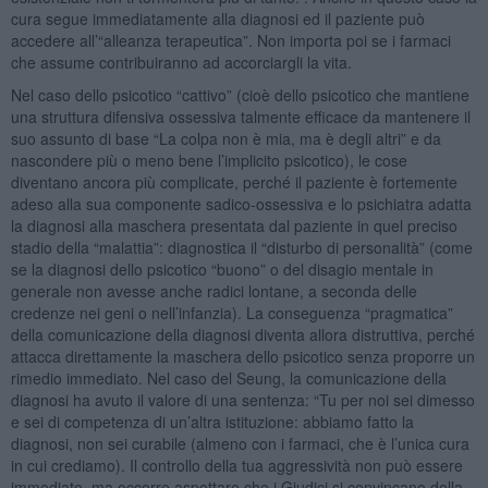
cura segue immediatamente alla diagnosi ed il paziente può
accedere all’“alleanza terapeutica”. Non importa poi se i farmaci
che assume contribuiranno ad accorciargli la vita.
Nel caso dello psicotico “cattivo” (cioè dello psicotico che mantiene
una struttura difensiva ossessiva talmente efficace da mantenere il
suo assunto di base “La colpa non è mia, ma è degli altri” e da
nascondere più o meno bene l’implicito psicotico), le cose
diventano ancora più complicate, perché il paziente è fortemente
adeso alla sua componente sadico-ossessiva e lo psichiatra adatta
la diagnosi alla maschera presentata dal paziente in quel preciso
stadio della “malattia”: diagnostica il “disturbo di personalità” (come
se la diagnosi dello psicotico “buono” o del disagio mentale in
generale non avesse anche radici lontane, a seconda delle
credenze nei geni o nell’infanzia). La conseguenza “pragmatica”
della comunicazione della diagnosi diventa allora distruttiva, perché
attacca direttamente la maschera dello psicotico senza proporre un
rimedio immediato. Nel caso del Seung, la comunicazione della
diagnosi ha avuto il valore di una sentenza: “Tu per noi sei dimesso
e sei di competenza di un’altra istituzione: abbiamo fatto la
diagnosi, non sei curabile (almeno con i farmaci, che è l’unica cura
in cui crediamo). Il controllo della tua aggressività non può essere
immediato, ma occorre aspettare che i Giudici si convincano della