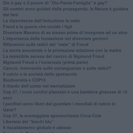
​Dio è gay o il potere di “Dio-Patria-Famiglia” è gay?
​Gli uomini sono guidati dalla propaganda, la Natura è guidata
dai fatti
La dipendenza dall’istituzione fa male
​Freud e la guerra che uccide i figli
​Diventare Maestro di se stesso prima di insegnare ad un altro
L’importanza della formazione nel diventare genitori
Riflessioni sulle radici del “male” di Freud
​La storia ancestrale e la primissima relazione con la madre
​La resistibile ascesa del cancro di Sigmund Freud
Sigmund Freud e l’eutanasia (prima parte)
Cancro: intervenire sulle conseguenze o sulle radici?
​Il calcio e la società dello spettacolo
Biodiversità e COP15
​Il ritardo dell’uomo nel mentalizzare
​Cop 27, i nove confini planetari e una bambina ghanese di 10
anni
​I pacifisti sono liberi dal guardare i mondiali di calcio in
Qatar?
​Cop 27, la sceneggiata sponsorizzata Coca-Cola
​Liberarsi dei “biechi blu”
Il riscaldamento globale è adesso