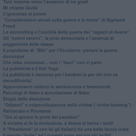
​Tutti insieme verso l’aumento di tre gradi
Mi chiamo Giulia
L’ignoranza al potere
​“Considerazioni attuali sulla guerra e la morte" di Sigmund
Freud
​Lo storytelling e l’inutilità della guerra dei “ragazzi di destra”
​Gli “eventi esterni”, la post-democrazia e l’assenza di
soggettività delle masse
​Il populismo di “Bibi” per l’Occidente: portare la guerra
dovunque
​Che roba, contessa!... con i “fasci” non ci parlo
La pubblicità e il Kali Yuga
​La pubblicità è dannosa per i bambini (e per chi non sa
decodificarla)
​Appuntamenti violenti in adolescenza e femminicidi
​Psicologi di Stato e autoritarismo di Stato
Elogio della diserzione
“Odiatori” e colpevolizzazione della vittima (“victim blaming”)
​Patriarcato e Piromania
"Ora si aprono le porte del paradiso"
​A sinistra si fa la rivoluzione, a destra si fanno i soldi
​Il “Presidente” (e con lei gli italiani) ha una bella faccia tosta
​Il mondo “bolle” ed i governi sono ancora più bolliti