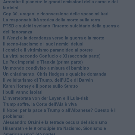
Arrostire il pianeta: le grandi emissioni della carne e dei
latticini
​Cop 30, uragani e riconversione delle spese militari
La responsabilità storica della morte sulla terra
PTSD e suicidi svelano l’intento suicidario della guerra e
dell’ignoranza
Il Wenzi e la decadenza verso la guerra e la morte
​Il tecno-fascismo e i suoi nemici delusi
​I comici e il vittimismo paranoideo al potere
​La virtù secondo Confucio e Xi (seconda parte)
Le Pax imperiali e Tianxia (prima parte)
Un mondo condiviso a misura di bambino
​Un chiarimento, Chris Hedges e qualche domanda
Il velleitarismo di Trump, dell’UE e di Darwin
​Karen Horney e il ponte sullo Stretto
​I bulli vanno isolati
L’invertebrata von der Leyen e il Lula-risk
Trump soffre, la Corte dell'Aia è viva
​Il Nobel per la pace a Trump o all’Albanese? Questo è il
problema!
​Alessandro Orsini e la tetrade oscura del sionismo
​Hilsenrath e le 9 omotipie tra Nazismo, Sionismo e
Americanismo" (4^ parte)