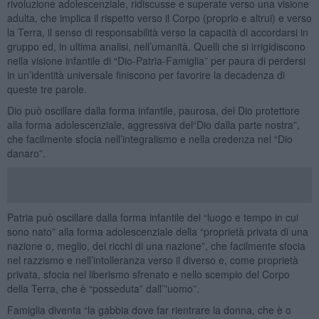
rivoluzione adolescenziale, ridiscusse e superate verso una visione
adulta, che implica il rispetto verso il Corpo (proprio e altrui) e verso
la Terra, il senso di responsabilità verso la capacità di accordarsi in
gruppo ed, in ultima analisi, nell’umanità. Quelli che si irrigidiscono
nella visione infantile di “Dio-Patria-Famiglia” per paura di perdersi
in un’identità universale finiscono per favorire la decadenza di
queste tre parole.
Dio può oscillare dalla forma infantile, paurosa, del Dio protettore
alla forma adolescenziale, aggressiva del“Dio dalla parte nostra”,
che facilmente sfocia nell’integralismo e nella credenza nel “Dio
danaro”.
Patria può oscillare dalla forma infantile del “luogo e tempo in cui
sono nato” alla forma adolescenziale della “proprietà privata di una
nazione o, meglio, dei ricchi di una nazione”, che facilmente sfocia
nel razzismo e nell’intolleranza verso il diverso e, come proprietà
privata, sfocia nel liberismo sfrenato e nello scempio del Corpo
della Terra, che è “posseduta” dall’”uomo”.
Famiglia diventa “la gabbia dove far rientrare la donna, che è o