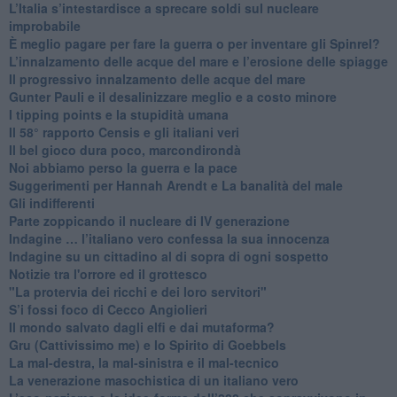
L’Italia s’intestardisce a sprecare soldi sul nucleare
improbabile
È meglio pagare per fare la guerra o per inventare gli Spinrel?
​L’innalzamento delle acque del mare e l’erosione delle spiagge
​Il progressivo innalzamento delle acque del mare
​Gunter Pauli e il desalinizzare meglio e a costo minore
I tipping points e la stupidità umana
​Il 58° rapporto Censis e gli italiani veri
​Il bel gioco dura poco, marcondirondà
Noi abbiamo perso la guerra e la pace
Suggerimenti per Hannah Arendt e La banalità del male
​Gli indifferenti
Parte zoppicando il nucleare di IV generazione
​Indagine … l’italiano vero confessa la sua innocenza
Indagine su un cittadino al di sopra di ogni sospetto
Notizie tra l'orrore ed il grottesco
"La protervia dei ricchi e dei loro servitori"
S’i fossi foco di Cecco Angiolieri
​Il mondo salvato dagli elfi e dai mutaforma?
Gru (Cattivissimo me) e lo Spirito di Goebbels
​La mal-destra, la mal-sinistra e il mal-tecnico
​La venerazione masochistica di un italiano vero