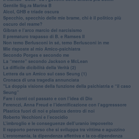
​Gentile Sig.ra Marina B
​Alcol, GHB e triade oscura
​Specchio, specchio delle mie brame, chi è il politico più
oscuro del reame?
​Gibran e l’arco marcio del narcisismo
​Il prematuro trapasso di B. e Ramses II
​Non temo Berlusconi in sé, temo Berlusconi in me
​Mie risposte al mio Amico-psichiatra
​Secondo Porges e secondo me
​La “mente” secondo Jackson e McLean
La difficile dicibilità della Verità (2)
​Lettera da un Amico sul caso Seung (1)
​Cronaca di una tragedia annunciata
"​La doppia visione della funzione della psichiatria e “il caso
Seung”
​Fare i conti col passato e con l’idea di Dio
​Ferenczi, Anna Freud e l’identificazione con l’aggresssore
Plastica fuori di noi e plastica dentro di noi
​Roberto Vecchioni e l’ecocidio
​L’imbroglio e le conseguenze dell’uranio impoverito
​Il rapporto perverso che si sviluppa tra vittima e aguzzino
L’erotomania, la dipendenza affettiva e la co-dipendenza