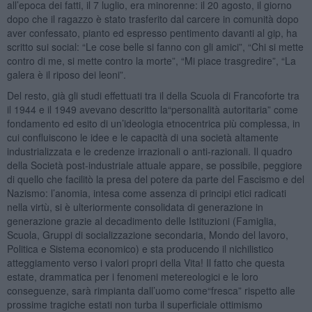
all’epoca dei fatti, il 7 luglio, era minorenne: il 20 agosto, il giorno
dopo che il ragazzo è stato trasferito dal carcere in comunità dopo
aver confessato, pianto ed espresso pentimento davanti al gip, ha
scritto sui social: “Le cose belle si fanno con gli amici”, “Chi si mette
contro di me, si mette contro la morte”, “Mi piace trasgredire”, “La
galera è il riposo dei leoni”.
Del resto, già gli studi effettuati tra il della Scuola di Francoforte tra
il 1944 e il 1949 avevano descritto la“personalità autoritaria” come
fondamento ed esito di un’ideologia etnocentrica più complessa, in
cui confluiscono le idee e le capacità di una società altamente
industrializzata e le credenze irrazionali o anti-razionali. Il quadro
della Società post-industriale attuale appare, se possibile, peggiore
di quello che facilitò la presa del potere da parte del Fascismo e del
Nazismo: l’anomia, intesa come assenza di principi etici radicati
nella virtù, si è ulteriormente consolidata di generazione in
generazione grazie al decadimento delle Istituzioni (Famiglia,
Scuola, Gruppi di socializzazione secondaria, Mondo del lavoro,
Politica e Sistema economico) e sta producendo il nichilistico
atteggiamento verso i valori propri della Vita! Il fatto che questa
estate, drammatica per i fenomeni metereologici e le loro
conseguenze, sarà rimpianta dall’uomo come“fresca” rispetto alle
prossime tragiche estati non turba il superficiale ottimismo