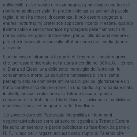
antisociali; f) vive isolato o in campagna; g) ha vissuto una fase di
ribellione adolescenziale; h) pratica violenza su animali di piccola
taglia; i) non ha rimorsi di coscienza; l) può essere soggetto a
enuresi notturna; m) preferisce appiccare incendi in estate, quando
il clima caldo e secco favorisce il propagarsi delle fiamme; n) di
norma inizia nei pressi di dove vive, per poi allontanarsi sempre di
più; o) è interessato e sensibile all’attenzione che i media danno
all’evento.
Il primo caso di piromania fu quello di Erostrato, il pastore greco
che, per essere ricordato nella storia incendiò nel 365 a.C. il tempio
di Diana ad Efeso, una delle sette meraviglie dell’antichità; fu
condannato a morte. La solitudine narcisistica di chi si sente
percepito solo se commette atti vandalici per poi gloriarsene è un
tratto caratteristico del piromane. In uno studio la piromania è stata,
in effetti, messa in relazione alla Tetrade Oscura; questa
comprende i tre tratti della Triade Oscura – psicopatia, narcisismo,
machiavellismo– ed un quarto tratto: il sadismo.
Lo zoccolo duro del Patriarcato integralista e i fenomeni
degenerativi adesso correlati sono collegabili alla Tetrade Oscura.
Ne sono un esempio le parole pubblicate su face-book da parte di
R. P., l’unico dei 7 ragazzi accusati dello stupro di Palermo che