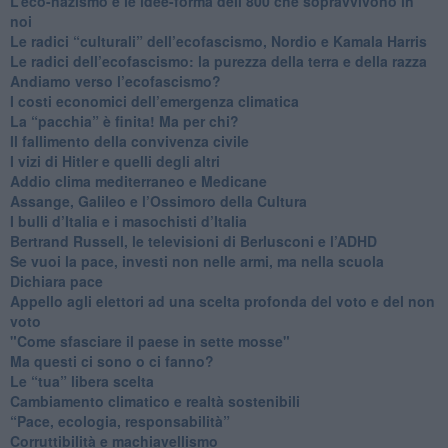
​L’eco-nazismo e le idee-forma dell’800 che sopravvivono in
noi
​Le radici “culturali” dell’ecofascismo, Nordio e Kamala Harris
Le radici dell’ecofascismo: la purezza della terra e della razza
Andiamo verso l’ecofascismo?
I costi economici dell’emergenza climatica
​La “pacchia” è finita! Ma per chi?
​Il fallimento della convivenza civile
​I vizi di Hitler e quelli degli altri
Addio clima mediterraneo e Medicane
​Assange, Galileo e l’Ossimoro della Cultura
​I bulli d’Italia e i masochisti d’Italia
​Bertrand Russell, le televisioni di Berlusconi e l’ADHD
​Se vuoi la pace, investi non nelle armi, ma nella scuola
​Dichiara pace
​Appello agli elettori ad una scelta profonda del voto e del non
voto
"Come sfasciare il paese in sette mosse"
​Ma questi ci sono o ci fanno?
​Le “tua” libera scelta
Cambiamento climatico e realtà sostenibili
“Pace, ecologia, responsabilità”
​Corruttibilità e machiavellismo