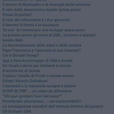
​Il terrore di Netanyahu e la strategia della tensione
Il mito della democratica Israele (prima parte)
​Finale di partita?
​Il voto del referendum e i due genocidi
Il decreto il-libertà e in-sicurezza
Tu vuo’ fa l’americano con la legge spara-tutto!
La poesia contro gli orrori di CISL, Governo e sionisti
Israele-Salò
​La fascistizzazione dello stato e della società
Papa Francesco e l’ipocrisia al suo funerale?
​Chi è Donald Trump?
App e lista boicottaggio di USA e Israele
​Un rituale Lakota per redimere il mondo
Il terrorismo di Ursula
​Il palco, l’anello di Frodo e scemo-scemo
Esimio filosofo Galimberti
​I mattarelli e le mattarelle europei e italiani
​STRIP IN TRIP … un video da diffondere
"Chi può guidarci fuori dal caos?"
​Portoferraio alluvionata … era imprevedibile?
Le conseguenze mondiali dell’infanzia infelice dei potenti
​Gli Scilipoti USA