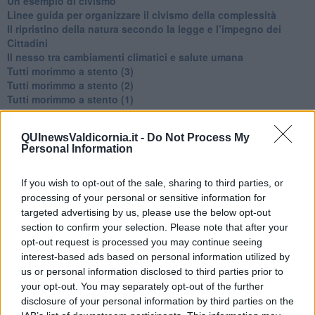
​Un esempio di civismo
​Linee guida per organizzare il civismo della complessità
​Il ripristino della natura secondo la legge e l’impegno dei
Cittadini
Il nesso tra cambiamenti climatici e salute umana
Tutti morimmo a stento (3)
Tutti morimmo a stento (2)
​Tutti morimmo a stento (1)
IL CORRIDOIO BLU il resoconto del convegno
Un manuale essenziale per seguire il CORRIDOIO BLU
QUInewsValdicornia.it -
Do Not Process My
Il corridoio blu
Personal Information
​Il cronoprogramma ottimale verso il full electric sui traghetti
​I costi dell’adeguamento al cold ironing
Alcune domande da esordiente agli esperti che decidono le
If you wish to opt-out of the sale, sharing to third parties, or
sorti dell’Elba
processing of your personal or sensitive information for
Verso il full electric a gestione pubblica dei traghetti​
targeted advertising by us, please use the below opt-out
​La Scienza dei Cittadini e i Cittadini per l’Aria
section to confirm your selection. Please note that after your
Trump e le sue guerre contro i deboli e contro la terra
opt-out request is processed you may continue seeing
​Le furbate elettorali della Meloni e la testardaggine
interest-based ads based on personal information utilized by
dell’opposizione
us or personal information disclosed to third parties prior to
​Date loro l’Oscar al posto del Nobel per la Pace
your opt-out. You may separately opt-out of the further
L'umanizzazione dell'economia e della politica
disclosure of your personal information by third parties on the
​Dopo il diluvio dei NO: un patto intergenerazionale