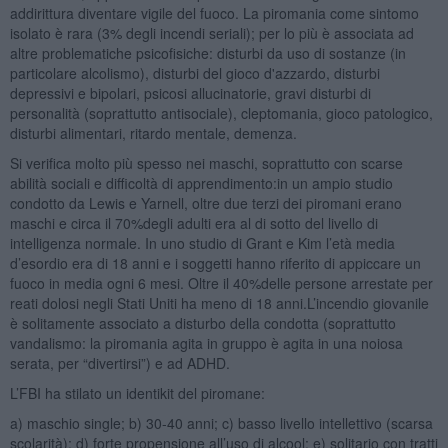
addirittura diventare vigile del fuoco. La piromania come sintomo
isolato è rara (3% degli incendi seriali); per lo più è associata ad
altre problematiche psicofisiche: disturbi da uso di sostanze (in
particolare alcolismo), disturbi del gioco d'azzardo, disturbi
depressivi e bipolari, psicosi allucinatorie, gravi disturbi di
personalità (soprattutto antisociale), cleptomania, gioco patologico,
disturbi alimentari, ritardo mentale, demenza.
Si verifica molto più spesso nei maschi, soprattutto con scarse
abilità sociali e difficoltà di apprendimento:in un ampio studio
condotto da Lewis e Yarnell, oltre due terzi dei piromani erano
maschi e circa il 70%degli adulti era al di sotto del livello di
intelligenza normale. In uno studio di Grant e Kim l’età media
d’esordio era di 18 anni e i soggetti hanno riferito di appiccare un
fuoco in media ogni 6 mesi. Oltre il 40%delle persone arrestate per
reati dolosi negli Stati Uniti ha meno di 18 anni.L’incendio giovanile
è solitamente associato a disturbo della condotta (soprattutto
vandalismo: la piromania agita in gruppo è agita in una noiosa
serata, per “divertirsi”) e ad ADHD.
L’FBI ha stilato un identikit del piromane:
a) maschio single; b) 30-40 anni; c) basso livello intellettivo (scarsa
scolarità); d) forte propensione all’uso di alcool; e) solitario con tratti