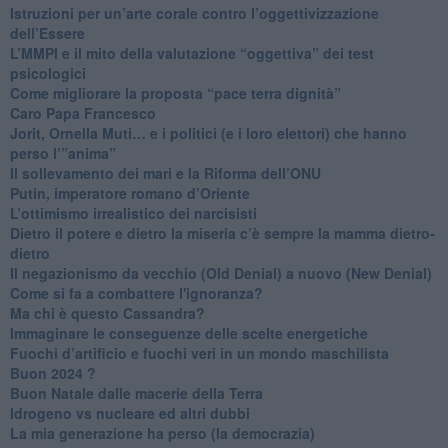
Istruzioni per un’arte corale contro l’oggettivizzazione
dell’Essere
​L’MMPI e il mito della valutazione “oggettiva” dei test
psicologici
Come migliorare la proposta “pace terra dignità”
Caro Papa Francesco
​Jorit, Ornella Muti… e i politici (e i loro elettori) che hanno
perso l’”anima”
​Il sollevamento dei mari e la Riforma dell’ONU
Putin, imperatore romano d’Oriente
​L’ottimismo irrealistico dei narcisisti
​Dietro il potere e dietro la miseria c’è sempre la mamma dietro-
dietro
Il negazionismo da vecchio (Old Denial) a nuovo (New Denial)
Come si fa a combattere l'ignoranza?
Ma chi è questo Cassandra?
Immaginare le conseguenze delle scelte energetiche
​Fuochi d’artificio e fuochi veri in un mondo maschilista
Buon 2024 ?
​Buon Natale dalle macerie della Terra
​Idrogeno vs nucleare ed altri dubbi
​La mia generazione ha perso (la democrazia)