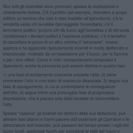
Non tutti gli incendiari sono piromani: spesso la motivazione è
chiaramente dolosa. C’è il profitto (ad esempio, rivendere a scopo
edilizio un terreno che così è reso inadatto all’agricoltura); c’è la
vendetta verso chi avrebbe danneggiato l’incendiario; c’è il
terrorismo politico (proprio chi dà fuoco agli homeless o di chi vuole
condizionare i decisori politici e l’opinione pubblica); c’è il tentativo
di cancellare le prove di un altro crimine.Il “piromane”, invece,
appicca e ha appiccato ripetutamente incendi in modo deliberato e
intenzionale, motivato da un’ossessione per il fuoco, per le fiamme
e per i loro effetti. Come in tutti i comportamenti compulsivi e
dipendenti, anche la piromania può essere distinta in quattro fasi:
1) una fase di eccitamento crescente precede l’atto, 2) viene
commesso l’atto in uno stato di coscienza dissociata, 3) segue una
fase di appagamento, in cui si contemplano le conseguenze
dell’atto, 4) segue infine una prolungata fase di progressiva
depressione, che è placata solo dalle fantasie di ricommettere
l’atto.
Spesso "osserva" gli incendi nei dintorni della sua abitazione, può
attivare falsi allarmi e trarre piacere dall’osservare gli Operatori e le
attrezzature anti-incendio; può passare del tempo presso i vigili del
fuoco locali, appiccare fuochi per accodarsi ai vigili del fuoco o