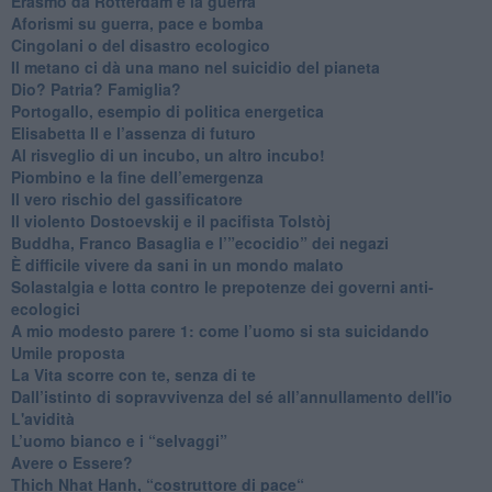
​Erasmo da Rotterdam e la guerra
​Aforismi su guerra, pace e bomba
Cingolani o del disastro ecologico
​Il metano ci dà una mano nel suicidio del pianeta
​Dio? Patria? Famiglia?
Portogallo, esempio di politica energetica
​Elisabetta II e l’assenza di futuro
Al risveglio di un incubo, un altro incubo!
​Piombino e la fine dell’emergenza
​Il vero rischio del gassificatore
​Il violento Dostoevskij e il pacifista Tolstòj
​Buddha, Franco Basaglia e l’”ecocidio” dei negazi
​È difficile vivere da sani in un mondo malato
Solastalgia e lotta contro le prepotenze dei governi anti-
ecologici
​A mio modesto parere 1: come l’uomo si sta suicidando
​Umile proposta
​La Vita scorre con te, senza di te
​Dall’istinto di sopravvivenza del sé all’annullamento dell'io
L'avidità
​L’uomo bianco e i “selvaggi”
​Avere o Essere?
​Thich Nhat Hanh, “costruttore di pace“