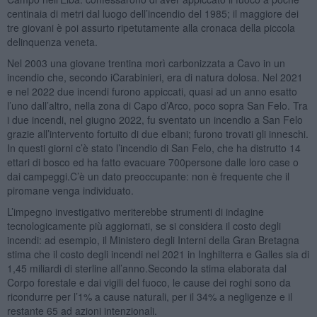
centinaia di metri dal luogo dell’incendio del 1985; il maggiore dei
tre giovani è poi assurto ripetutamente alla cronaca della piccola
delinquenza veneta.
Nel 2003 una giovane trentina morì carbonizzata a Cavo in un
incendio che, secondo iCarabinieri, era di natura dolosa. Nel 2021
e nel 2022 due incendi furono appiccati, quasi ad un anno esatto
l’uno dall’altro, nella zona di Capo d’Arco, poco sopra San Felo. Tra
i due incendi, nel giugno 2022, fu sventato un incendio a San Felo
grazie all’intervento fortuito di due elbani; furono trovati gli inneschi.
In questi giorni c’è stato l’incendio di San Felo, che ha distrutto 14
ettari di bosco ed ha fatto evacuare 700persone dalle loro case o
dai campeggi.C’è un dato preoccupante: non è frequente che il
piromane venga individuato.
L’impegno investigativo meriterebbe strumenti di indagine
tecnologicamente più aggiornati, se si considera il costo degli
incendi: ad esempio, il Ministero degli Interni della Gran Bretagna
stima che il costo degli incendi nel 2021 in Inghilterra e Galles sia di
1,45 miliardi di sterline all’anno.Secondo la stima elaborata dal
Corpo forestale e dai vigili del fuoco, le cause dei roghi sono da
ricondurre per l’1% a cause naturali, per il 34% a negligenze e il
restante 65 ad azioni intenzionali.