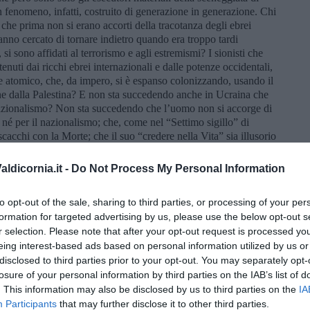
n fenomeno, infatti, costruito di generazione in generazione. Chi
che prima non si erano accorti della tracotanza degli ebrei
anno cercato di tornare indietro quando era troppo tardi
, si sono affidati al terrorismo e agli estremismi? I sionisti che
stenuti dai ricchi ebrei internazionali e dalle potenze occidentali,
e atomico, che, da impero, si è espanso colonizzando, usando il
one dalla Palestina? E non sta succedendo anche in Ucraina che
l nazionalismo? Non sta succedendo che l’uomo non si accorge di
né per il nazionalismo; che, come nel “Settimo sigillo” di
acchi con la Morte; che il suo “credere nella Vita” sia illusorio
ldicornia.it -
Do Not Process My Personal Information
ntervista alla TV svizzera è stata la frase “Il più forte è chi
ha il coraggio della bandiera bianca.”. Chi è il più forte, che ha
trattativa di pace? È la NATO rispetto alla Russia (ma i BRICS
to opt-out of the sale, sharing to third parties, or processing of your per
ia rispetto all’Ucraina! È il governo dell’Ucraina rispetto al suo
formation for targeted advertising by us, please use the below opt-out s
! È Netanyahu rispetto agli ostaggi! È Hamas rispetto alla
r selection. Please note that after your opt-out request is processed y
n viene fatta e i più forti hanno la responsabilità di prevenire le
eing interest-based ads based on personal information utilized by us or
l’errore di permetterle: hanno la responsabilità di strutturare un
disclosed to third parties prior to your opt-out. You may separately opt-
ora come nemico. Non occorrono mediatori, ma occorre che i più
losure of your personal information by third parties on the IAB’s list of
e proprie contraddizioni! Ad esempio, occorre che chi si professa
. This information may also be disclosed by us to third parties on the
IA
mercanti dal Tempio e che il cristianesimo è incompatibile con la
Participants
that may further disclose it to other third parties.
 Tempio, i mercanti dovrebbero emigrare su Marte, come i fascisti