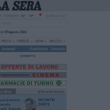
26°
34°
:
PIOMBINO
QuiNews.net
rdì
07 Agosto 2026
PRATO
FIRENZE
SIENA
AREZZO
Animali
Pubblicità
Contatti
SUVERETO
ui Blog
di Riccardo Ferrucci
INCONTRI
ucca la mostra
D'ARTE
Marcello
selli “Dialoghi