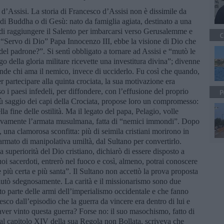
’Assisi. La storia di Francesco d’Assisi non è dissimile da
 di Buddha o di Gesù: nato da famiglia agiata, destinato a una
, di raggiungere il Salento per imbarcarsi verso Gerusalemme e
C
al “Servo di Dio” Papa Innocenzo III, ebbe la visione di Dio che
 del padrone?”. Si sentì obbligato a tornare ad Assisi e “mutò le
go della gloria militare ricevette una investitura divina”; divenne
tende chi ama il nemico, invece di ucciderlo. Fu così che quando,
 partecipare alla quinta crociata, la sua motivazione era
so i paesi infedeli, per diffondere, con l’effusione del proprio
P
 più saggio dei capi della Crociata, propose loro un compromesso:
fine delle ostilità. Ma il legato del papa, Pelagio, volle
itivamente l’armata musulmana, fatta di “nemici immondi”. Dopo
, una clamorosa sconfitta: più di seimila cristiani morirono in
armato di manipolativa umiltà, dal Sultano per convertirlo.
la superiorità del Dio cristiano, dichiarò di essere disposto a
tuoi sacerdoti, entrerò nel fuoco e così, almeno, potrai conoscere
e più certa e più santa”. Il Sultano non accettò la prova proposta
 rifiutò sdegnosamente. La carità e il missionarismo sono due
to parte delle armi dell’imperialismo occidentale e che fanno
cesco dall’episodio che la guerra da vincere era dentro di lui e
aver vinto questa guerra? Forse no: il suo masochismo, fatto di
, al capitolo XIV della sua Regola non Bollata, scriveva che