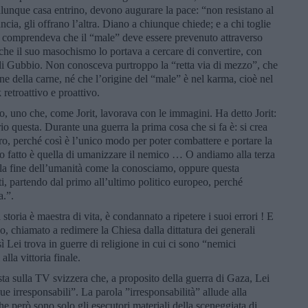
alunque casa entrino, devono augurare la pace: “non resistano al
ia, gli offrano l’altra. Diano a chiunque chiede; e a chi toglie
on comprendeva che il “male” deve essere prevenuto attraverso
 e che il suo masochismo lo portava a cercare di convertire, con
 di Gubbio. Non conosceva purtroppo la “retta via di mezzo”, che
ne della carne, né che l’origine del “male” è nel karma, cioè nel
 retroattivo e proattivo.
, uno che, come Jorit, lavorava con le immagini. Ha detto Jorit:
 questa. Durante una guerra la prima cosa che si fa è: si crea
, perché così è l’unico modo per poter combattere e portare la
o fatto è quella di umanizzare il nemico … O andiamo alla terza
la fine dell’umanità come la conosciamo, oppure questa
ti, partendo dal primo all’ultimo politico europeo, perché
a.”.
toria è maestra di vita, è condannato a ripetere i suoi errori ! E
 chiamato a redimere la Chiesa dalla dittatura dei generali
ì Lei trova in guerre di religione in cui ci sono “nemici
alla vittoria finale.
a sulla TV svizzera che, a proposito della guerra di Gaza, Lei
due irresponsabili”. La parola ”irresponsabilità” allude alla
 però sono solo gli esecutori materiali della sceneggiata di