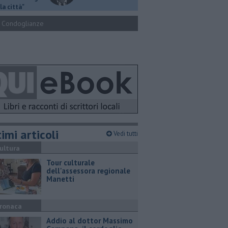
la città"
Condoglianze
imi articoli
Vedi tutti
ultura
Tour culturale
dell'assessora regionale
Manetti
ronaca
Addio al dottor Massimo