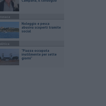
Campana, il cordoglio
ronaca
Noleggio e pesca
abusiva scoperti tramite
social
olitica
"Piazza occupata
inutilmente per sette
giorni"