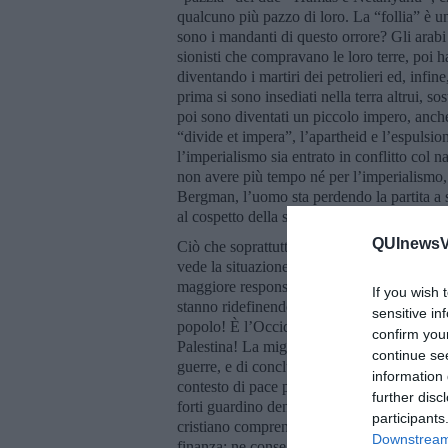
qualcuno più pazzo di loro. La “follia” è u
sono i mandanti di questo orrore? Gli arabi 
sionisti che compravano le loro terre, poi h
diventando i martiri dei petrolieri ed, infine
prima si sono insediati nella terra altrui, so
poi sono diventati un piccolo impero, anch
“divide et impera”, l’apartheid e l’espulsi
l’imperialismo sia entrato in conflitto co
non avere più tempo né per l’imperialismo, 
Bergman, l’uomo sta perdendo la partita a sc
al cospetto della sua “irresponsabilità”?
QUInewsVa
Ciò che soprattutto ho apprezzato nella Sua i
vede la situazione, chi pensa al popolo, chi 
maggiore responsabilità nell’intavolare la 
If you wish 
stanno ridefinendo la classifica!)! È la Russ
sensitive in
popolo! È l’Occidente rispetto a Netanyahu
confirm you
Palestina! La migliore guerra è quella che no
continue se
guerre, e di concluderle se hanno commesso 
information 
contesto di pace per chi si percepisce anc
further disc
forti guardino dentro di sé e riconoscano l
participants
cristiano comprenda che Gesù cacciò via i 
Downstream 
finanza; ne consegue che, se la Terra è un