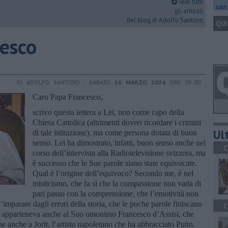
Vedi tutti
con 
gli articoli
del blog di Adolfo Santoro
QUI
esco
DI ADOLFO SANTORO - SABATO
16 MARZO 2024
ORE 08:00
Caro Papa Francesco,
scrivo questa lettera a Lei, non come capo della
Chiesa Cattolica (altrimenti dovrei ricordare i crimini
Ult
di tale istituzione), ma come persona dotata di buon
senso. Lei ha dimostrato, infatti, buon senso anche nel
C
corso dell’intervista alla Radiotelevisione svizzera, ma
è successo che le Sue parole siano state equivocate.
Qual è l’origine dell’equivoco? Secondo me, è nel
misticismo, che fa sì che la compassione non vada di
pari passo con la comprensione, che l’emotività non
imparare dagli errori della storia, che le poche parole finiscano
C
to, apparteneva anche al Suo omonimo Francesco d’Assisi, che
ne anche a Jorit, l’artista napoletano che ha abbracciato Putin.