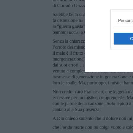
di Corrado Guzzanti o gli Asperger alla E
Sarebbe bello che anche Lei, caro Francesco
fa distinzione tra “guerra giusta”, giustific
Persona
la “guerra giusta” diventa “sbagliata” solo 
bambini uccisi a Gaza. In questo modo la “g
Senza la chiarezza interiore si cade facilme
l’errore dei mistici, che sono sempre lì a
il male è il frutto dell’evoluzione dell’uo
intergenerazionale della follia e dei “credo
dai suoi errori … non lo diceva anche Ges
venuto a completarlo!”. Elegantemente Gesù
trasmesse di generazione in generazione e che
loro le spalle. Ma, purtroppo, i mistici hann
Non credo, caro Francesco, che leggerà mai
eccessive per un mistico comprenderle. M
con le parole della canzone “Solo lepido a
cantato alla Sua presenza:
A Dio chiedo soltanto che il dolore non mi s
che l’arida morte non mi colga vuoto e solo