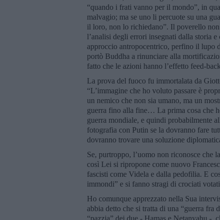
“quando i frati vanno per il mondo”, in qu
malvagio; ma se uno li percuote su una guanc
il loro, non lo richiedano”. Il poverello n
l’analisi degli errori insegnati dalla storia
approccio antropocentrico, perfino il lupo
portò Buddha a rinunciare alla mortificazio
fatto che le azioni hanno l’effetto feed-back
La prova del fuoco fu immortalata da Giotto
“L’immagine che ho voluto passare è proprio
un nemico che non sia umano, ma un mostro
guerra fino alla fine… La prima cosa che h
guerra mondiale, e quindi probabilmente al
fotografia con Putin se la dovranno fare tut
dovranno trovare una soluzione diplomatic
Se, purtroppo, l’uomo non riconosce che la s
così Lei si ripropone come nuovo Francesco,
fascisti come Videla e dalla pedofilia. E cos
immondi” e si fanno stragi di crociati votati 
Ho comunque apprezzato nella Sua intervist
abbia detto che si tratta di una “guerra fra 
“pazzia” dei due - Hamas e Netanyahu -, che