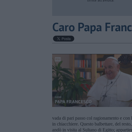
limite all’avidità.
Caro Papa Franc
vada di pari passo col ragionamento e con l’
in chiacchiere. Questo balbettare, del res
andò in visita al Sultano di Egitto; appartie