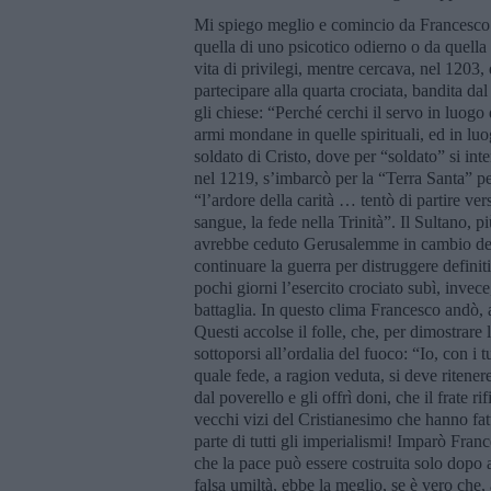
Mi spiego meglio e comincio da Francesco d
quella di uno psicotico odierno o da quella
vita di privilegi, mentre cercava, nel 1203
partecipare alla quarta crociata, bandita d
gli chiese: “Perché cerchi il servo in luogo
armi mondane in quelle spirituali, ed in luo
soldato di Cristo, dove per “soldato” si in
nel 1219, s’imbarcò per la “Terra Santa” per
“l’ardore della carità … tentò di partire ver
sangue, la fede nella Trinità”. Il Sultano,
avrebbe ceduto Gerusalemme in cambio della 
continuare la guerra per distruggere defin
pochi giorni l’esercito crociato subì, invece
battaglia. In questo clima Francesco andò, 
Questi accolse il folle, che, per dimostrare 
sottoporsi all’ordalia del fuoco: “Io, con i 
quale fede, a ragion veduta, si deve ritener
dal poverello e gli offrì doni, che il frate
vecchi vizi del Cristianesimo che hanno fat
parte di tutti gli imperialismi! Imparò Fran
che la pace può essere costruita solo dopo 
falsa umiltà, ebbe la meglio, se è vero che