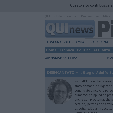
Questo sito contribuisce 
QUI
quotidiano online.
Percorso semplificat
TOSCANA
VALDICORNIA
ELBA
CECINA
L
Home
Cronaca
Politica
Attualità
CAMPIGLIA MARITTIMA
PIO
DISINCANTATO — il Blog di Adolfo S
Vivo all’Elba ed ho lavorat
stato primario e dirigente 
continuato a ricevere person
numerosi gruppi ed ho pres
anche con problematiche ps
cefalee, ipertensione arter
psicotiche. Da anni ascolto