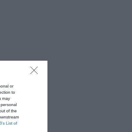
sonal or
ection to
ou may
 personal
out of the
 downstream
B’s List of