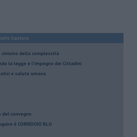
Adolfo Santoro
il civismo della complessità
ondo la legge e l’impegno dei Cittadini
matici e salute umana
o del convegno
eguire il CORRIDOIO BLU