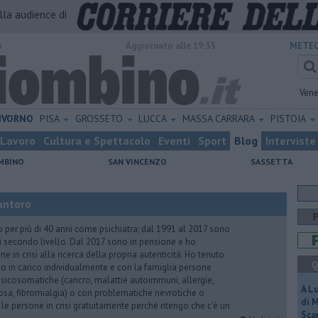
alla audience di
o
Aggiornato alle 19:35
METEO
Vene
IVORNO
PISA
GROSSETO
LUCCA
MASSA CARRARA
PISTOIA
Lavoro
Cultura e Spettacolo
Eventi
Sport
Blog
Interviste
MBINO
SAN VINCENZO
SASSETTA
antoro
o per più di 40 anni come psichiatra; dal 1991 al 2017 sono
di secondo livello. Dal 2017 sono in pensione e ho
e in crisi alla ricerca della propria autenticità. Ho tenuto
Q
o in carico individualmente e con la famiglia persone
icosomatiche (cancro, malattie autoimmuni, allergie,
A L
iosa, fibromialgia) o con problematiche nevrotiche o
di 
 le persone in crisi gratuitamente perché ritengo che c’è un
Scar