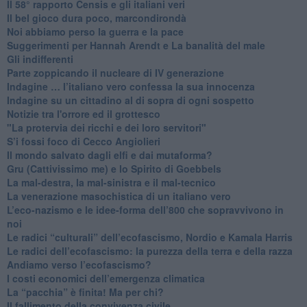
​Il 58° rapporto Censis e gli italiani veri
​Il bel gioco dura poco, marcondirondà
Noi abbiamo perso la guerra e la pace
Suggerimenti per Hannah Arendt e La banalità del male
​Gli indifferenti
Parte zoppicando il nucleare di IV generazione
​Indagine … l’italiano vero confessa la sua innocenza
Indagine su un cittadino al di sopra di ogni sospetto
Notizie tra l'orrore ed il grottesco
"La protervia dei ricchi e dei loro servitori"
S’i fossi foco di Cecco Angiolieri
​Il mondo salvato dagli elfi e dai mutaforma?
Gru (Cattivissimo me) e lo Spirito di Goebbels
​La mal-destra, la mal-sinistra e il mal-tecnico
​La venerazione masochistica di un italiano vero
​L’eco-nazismo e le idee-forma dell’800 che sopravvivono in
noi
​Le radici “culturali” dell’ecofascismo, Nordio e Kamala Harris
Le radici dell’ecofascismo: la purezza della terra e della razza
Andiamo verso l’ecofascismo?
I costi economici dell’emergenza climatica
​La “pacchia” è finita! Ma per chi?
​Il fallimento della convivenza civile