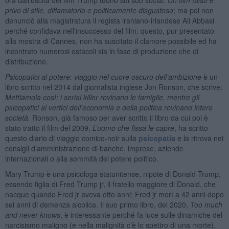
privo di stile, diffamatorio e politicamente disgustoso
; ma poi non
denunciò alla magistratura il regista iraniano-irlandese Ali Abbasi
perché confidava nell’insuccesso del film: questo, pur presentato
alla mostra di Cannes, non ha suscitato il clamore possibile ed ha
incontrato numerosi ostacoli sia in fase di produzione che di
distribuzione.
Psicopatici al potere: viaggio nel cuore oscuro dell’ambizione
è un
libro scritto nel 2014 dal giornalista inglese Jon Ronson, che scrive:
Mettiamola così: i serial killer rovinano le famiglie, mentre gli
psicopatici ai vertici dell’economia e della politica rovinano intere
società.
Ronson, già famoso per aver scritto il libro da cui poi è
stato tratto il film del 2009,
L’uomo che fissa le capre
, ha scritto
questo diario di viaggio comico-noir sulla
psicopatia
e la ritrova nei
consigli d’amministrazione di banche, imprese, aziende
internazionali o alla sommità del potere politico.
Mary Trump è una psicologa statunitense, nipote di Donald Trump,
essendo figlia di Fred Trump jr, il fratello maggiore di Donald, che
nacque quando Fred jr aveva otto anni; Fred jr morì a 42 anni dopo
sei anni di demenza alcolica. Il suo primo libro, del 2020,
Too much
and never knows
, è interessante perché fa luce sulle dinamiche del
narcisismo maligno (e nella malignità c’è lo spettro di una morte),