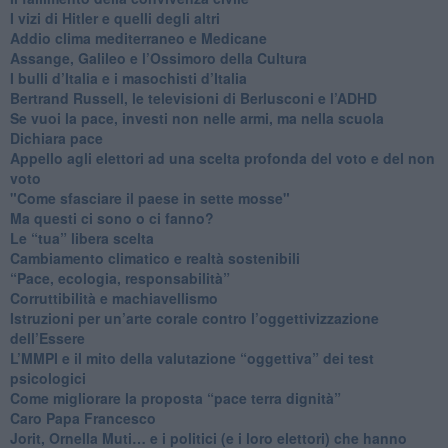
​I vizi di Hitler e quelli degli altri
Addio clima mediterraneo e Medicane
​Assange, Galileo e l’Ossimoro della Cultura
​I bulli d’Italia e i masochisti d’Italia
​Bertrand Russell, le televisioni di Berlusconi e l’ADHD
​Se vuoi la pace, investi non nelle armi, ma nella scuola
​Dichiara pace
​Appello agli elettori ad una scelta profonda del voto e del non
voto
"Come sfasciare il paese in sette mosse"
​Ma questi ci sono o ci fanno?
​Le “tua” libera scelta
Cambiamento climatico e realtà sostenibili
“Pace, ecologia, responsabilità”
​Corruttibilità e machiavellismo
Istruzioni per un’arte corale contro l’oggettivizzazione
dell’Essere
​L’MMPI e il mito della valutazione “oggettiva” dei test
psicologici
Come migliorare la proposta “pace terra dignità”
Caro Papa Francesco
​Jorit, Ornella Muti… e i politici (e i loro elettori) che hanno