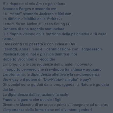
​Mie risposte al mio Amico-psichiatra
​Secondo Porges e secondo me
​La “mente” secondo Jackson e McLean
La difficile dicibilità della Verità (2)
​Lettera da un Amico sul caso Seung (1)
​Cronaca di una tragedia annunciata
"​La doppia visione della funzione della psichiatria e “il caso
Seung”
​Fare i conti col passato e con l’idea di Dio
​Ferenczi, Anna Freud e l’identificazione con l’aggresssore
Plastica fuori di noi e plastica dentro di noi
​Roberto Vecchioni e l’ecocidio
​L’imbroglio e le conseguenze dell’uranio impoverito
​Il rapporto perverso che si sviluppa tra vittima e aguzzino
L’erotomania, la dipendenza affettiva e la co-dipendenza
​Dio è gay o il potere di “Dio-Patria-Famiglia” è gay?
​Gli uomini sono guidati dalla propaganda, la Natura è guidata
dai fatti
La dipendenza dall’istituzione fa male
​Freud e la guerra che uccide i figli
​Diventare Maestro di se stesso prima di insegnare ad un altro
L’importanza della formazione nel diventare genitori