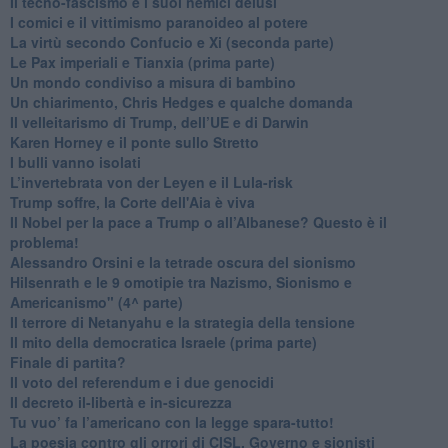
​Il tecno-fascismo e i suoi nemici delusi
​I comici e il vittimismo paranoideo al potere
​La virtù secondo Confucio e Xi (seconda parte)
Le Pax imperiali e Tianxia (prima parte)
Un mondo condiviso a misura di bambino
​Un chiarimento, Chris Hedges e qualche domanda
Il velleitarismo di Trump, dell’UE e di Darwin
​Karen Horney e il ponte sullo Stretto
​I bulli vanno isolati
L’invertebrata von der Leyen e il Lula-risk
Trump soffre, la Corte dell'Aia è viva
​Il Nobel per la pace a Trump o all’Albanese? Questo è il
problema!
​Alessandro Orsini e la tetrade oscura del sionismo
​Hilsenrath e le 9 omotipie tra Nazismo, Sionismo e
Americanismo" (4^ parte)
​Il terrore di Netanyahu e la strategia della tensione
Il mito della democratica Israele (prima parte)
​Finale di partita?
​Il voto del referendum e i due genocidi
Il decreto il-libertà e in-sicurezza
Tu vuo’ fa l’americano con la legge spara-tutto!
La poesia contro gli orrori di CISL, Governo e sionisti