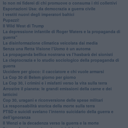
​Io non mi fiderei di chi promuove o consuma i riti collettivi
Esportazioni Usa: da democrazia a guerra civile
​I vestiti nuovi degli imperatori baltici
​Pupazzi!
​Il Wild West di Trump
​La depressione infantile di Roger Waters e la propaganda di
guerra"
​La disinformazione climatica veicolata dai media
Senza una Retta Visione l’Uomo è un automa
​La propaganda bellica nostrana vs l’hasbarà dei sionisti
​La cleptocrazia e lo studio sociologico della propaganda di
guerra
​Uccidere per gioco: il cacciatore e chi vuole armarsi
​La Cop 30 di Belem giorno per giorno
La Cop 30, i crimini e i misfatti verso la vita sulla terra
Arrostire il pianeta: le grandi emissioni della carne e dei
latticini
​Cop 30, uragani e riconversione delle spese militari
La responsabilità storica della morte sulla terra
PTSD e suicidi svelano l’intento suicidario della guerra e
dell’ignoranza
Il Wenzi e la decadenza verso la guerra e la morte