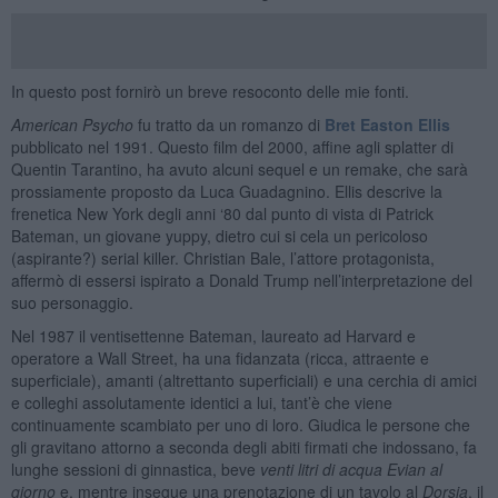
In questo post fornirò un breve resoconto delle mie fonti.
American Psycho
fu tratto da un romanzo di
Bret Easton Ellis
pubblicato nel 1991. Questo film del 2000, affine agli splatter di
Quentin Tarantino, ha avuto alcuni sequel e un remake, che sarà
prossiamente proposto da Luca Guadagnino. Ellis descrive la
frenetica New York degli anni ‘80 dal punto di vista di Patrick
Bateman, un giovane yuppy, dietro cui si cela un pericoloso
(aspirante?) serial killer. Christian Bale, l’attore protagonista,
affermò di essersi ispirato a Donald Trump nell’interpretazione del
suo personaggio.
Nel 1987 il ventisettenne Bateman, laureato ad Harvard e
operatore a Wall Street, ha una fidanzata (ricca, attraente e
superficiale), amanti (altrettanto superficiali) e una cerchia di amici
e colleghi assolutamente identici a lui, tant’è che viene
continuamente scambiato per uno di loro. Giudica le persone che
gli gravitano attorno a seconda degli abiti firmati che indossano, fa
lunghe sessioni di ginnastica, beve
venti litri di acqua Evian al
giorno
e, mentre insegue una prenotazione di un tavolo al
Dorsia
, il