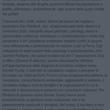
fantasie, assieme alle droghe parimenti diffuse tra popolazione e
politici, alimentano, probabilmente, ogni azione della quasi totalità
dei politici!
Il secondo film,
Unfit
, invece, deriva dal lavoro del regista e
produttore Dan Partland, che, all’approssimarsi delle elezioni di
novembre 2020, interpellò alcuni psichiatri, psicologi, storici e
comunicatori politici per individuare e contestualizzare i motivi che
rendevano il 45° presidente americano inadatto (unfit) al proprio
ruolo istituzionale e pericoloso per la nazione e per la Terra. Egli
sviluppava le osservazioni dello psicologo e psicoterapeuta John
Gartner Partland, che aveva fondato nel 2017 l’associazione
Duty
to Warn
(
Dovere di allarme
); questa associazione rifletteva
sull’appropriatezza della diagnosi di
narcisimo maligno
verso
Donald Trump; il costrutto di
narcisismo maligno
o
perverso
fu
formulato nel 1964 da Erich Fromm come conglomerato estremo di
narcisismo, comportamento antisociale, aggressività e sadismo. Il
narcisista maligno mina le famiglie e le organizzazioni in cui è
coinvolto e disumanizza le persone con cui entra in relazione. Per
Partland le persone come Donald Trump hanno avuto
probabilmente un genitore molto svalutante, che li ha
pesantemente trascurati o denigrati. Nel tempo, il bambino in loro
ha iniziato a covare rabbia e odio contro questo genitore; questo