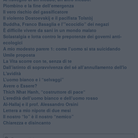
​Piombino e la fine dell’emergenza
​Il vero rischio del gassificatore
​Il violento Dostoevskij e il pacifista Tolstòj
​Buddha, Franco Basaglia e l’”ecocidio” dei negazi
​È difficile vivere da sani in un mondo malato
Solastalgia e lotta contro le prepotenze dei governi anti-
ecologici
​A mio modesto parere 1: come l’uomo si sta suicidando
​Umile proposta
​La Vita scorre con te, senza di te
​Dall’istinto di sopravvivenza del sé all’annullamento dell'io
L'avidità
​L’uomo bianco e i “selvaggi”
​Avere o Essere?
​Thich Nhat Hanh, “costruttore di pace“
​L’eredità dell’uomo bianco e dell’uomo rosso
Al-Hallaj e il prof. Alessandro Orsini
​Lettera a mio nipote di due mesi
​Il nostro “Io” è il nostro “nemico”
​Chiarezza e disincanto