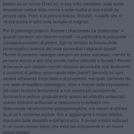
basato su un nonno (Fred sr), a sua volta narcisista, sulla vuota
devozione mistica della nonna e sulla rivalità di due fratelli (la
pecora nera
, Fred, e la
pecora bianca
, Donald), modello she si
ritrova anche in altre note famiglie di magnati.
Per lo psicologo polacco Andrew Lobaczewski
La “patocrazia” è
quando persone con disturbi mentali – in particolare la psicopatia –
occupano posizioni di potere.
Egli ha fondato la branca della
ponerologia
o
scienza del male
ponendosi i seguenti quesiti:
Perché le persone malvagie riescono ad avere successo, mentre le
persone buone e con una morale hanno difficoltà a farcela? Perché
le persone con disturbi mentali riescono ad arrivare così facilmente
a posizioni di potere, governando interi paesi?
Secondo lui ogni
società attraversa
tempi felici
o
di prosperità
, nei quali, partendo da
uno stato di equilibrio psicologico, etico e morale della popolazione,
tali valori tendono lentamente a non essere più socialmente
dominanti e cedono gradualmente spazio ad attitudini antisociali;
queste attitudini antisociali si riassumono in individui con
determinate caratteristiche psicopatologiche, ma capaci di attirare
su di sé il consenso sociale, fino a raggiungere il
tempo infelice
,
dominato dalla stupidità e dall’ignoranza. Il
tempo infelice
esita poi
in un nuovo
tempo felice
, che esita poi ciclicamente in un nuovo
tempo infelice
.