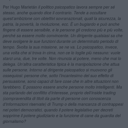
Per Hugo Marietán
il
politico psicopatico l
avora sempre per sé
stesso, anche quando dice il contrario. Tende a occultare
quest’ambizione con obiettivi sovranazionali, quali la sicurezza, la
patria, la povertà, la rivoluzione, ecc. È un bugiardo e può anche
fingere di essere sensibile, e le persone gli credono più e più volte,
perché sa essere molto convincente. Un dirigente qualsiasi sa che
deve svolgere le sue funzioni durante un determinato periodo di
tempo. Svolta la sua missione, se ne va. Lo psicopatico, invece,
una volta che si trova in cima, non ce lo toglie più nessuno: vuole
starci una, due, tre volte. Non rinuncia al potere, meno che mai lo
delega. Un’altra caratteristica tipica è la manipolazione che attua
sulle persone. Intorno al dirigente psicopatico si muovono gli
ossequiosi: persone che, sotto l’incantesimo del suo effetto di
persuasione, sono capaci di fare cose che in altre situazioni non
farebbero. E possono essere anche persone molto intelligenti. Ma
sta parlando del conflitto d’interesse, proprio dell’inside trading
(compravendita di titoli da parte di persone con conoscenza
d’informazioni riservate) di Trump o della mancanza di contrappesi
nei poteri democratici, quando il potere legislativo per decreti
sopprime il potere giudiziario e la funzione di cane da guardia del
giornalismo?