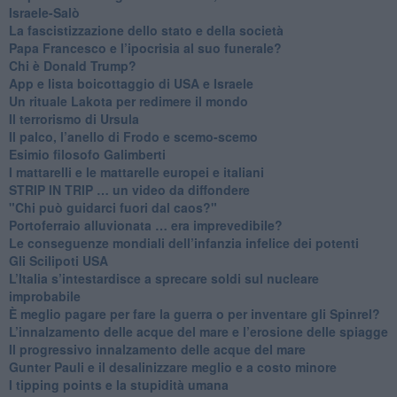
Israele-Salò
​La fascistizzazione dello stato e della società
Papa Francesco e l’ipocrisia al suo funerale?
​Chi è Donald Trump?
App e lista boicottaggio di USA e Israele
​Un rituale Lakota per redimere il mondo
Il terrorismo di Ursula
​Il palco, l’anello di Frodo e scemo-scemo
Esimio filosofo Galimberti
​I mattarelli e le mattarelle europei e italiani
​STRIP IN TRIP … un video da diffondere
"Chi può guidarci fuori dal caos?"
​Portoferraio alluvionata … era imprevedibile?
Le conseguenze mondiali dell’infanzia infelice dei potenti
​Gli Scilipoti USA
L’Italia s’intestardisce a sprecare soldi sul nucleare
improbabile
È meglio pagare per fare la guerra o per inventare gli Spinrel?
​L’innalzamento delle acque del mare e l’erosione delle spiagge
​Il progressivo innalzamento delle acque del mare
​Gunter Pauli e il desalinizzare meglio e a costo minore
I tipping points e la stupidità umana