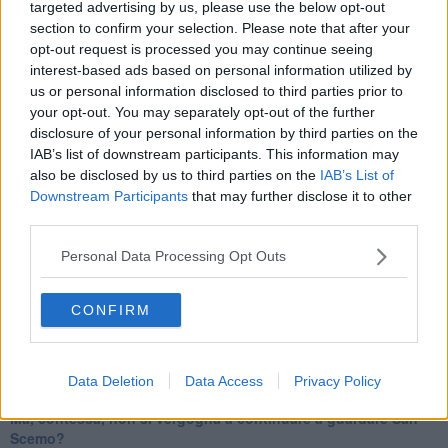
targeted advertising by us, please use the below opt-out
IL CORRIDOIO BLU il resoconto del convegno
section to confirm your selection. Please note that after your
Un manuale essenziale per seguire il CORRIDOIO BLU
opt-out request is processed you may continue seeing
Il corridoio blu
interest-based ads based on personal information utilized by
​Il cronoprogramma ottimale verso il full electric sui traghetti
us or personal information disclosed to third parties prior to
​I costi dell’adeguamento al cold ironing
your opt-out. You may separately opt-out of the further
Alcune domande da esordiente agli esperti che decidono le
disclosure of your personal information by third parties on the
sorti dell’Elba
IAB’s list of downstream participants. This information may
Verso il full electric a gestione pubblica dei traghetti​
also be disclosed by us to third parties on the
IAB’s List of
​La Scienza dei Cittadini e i Cittadini per l’Aria
Downstream Participants
that may further disclose it to other
Trump e le sue guerre contro i deboli e contro la terra
​Le furbate elettorali della Meloni e la testardaggine
third parties.
dell’opposizione
​Date loro l’Oscar al posto del Nobel per la Pace
Personal Data Processing Opt Outs
L'umanizzazione dell'economia e della politica
​Dopo il diluvio dei NO: un patto intergenerazionale
CONFIRM
​Un grandioso NO ai falchi teocratici e ai loro vassalli
La religione è la cocaina dei potenti
Donald e Bibi confinati nell’isola di St James?
L’italiano vero e la paura che al referendum vinca il No
Data Deletion
Data Access
Privacy Policy
​Complottismo o capitalismo globale?
​Ma, contessa, non si vergogna a continuare a guardare San
Scemo?