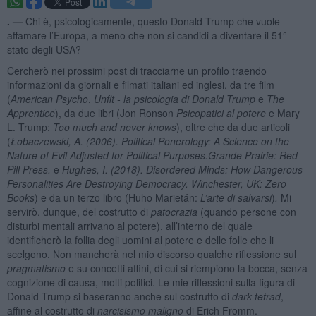
. —
Chi è, psicologicamente, questo Donald Trump che vuole
affamare l’Europa, a meno che non si candidi a diventare il 51°
stato degli USA?
Cercherò nei prossimi post di tracciarne un profilo traendo
informazioni da giornali e filmati italiani ed inglesi, da tre film
(
American Psycho
,
Unfit - la psicologia di Donald Trump
e
The
Apprentice
), da due libri (Jon Ronson
Psicopatici al potere
e Mary
L. Trump:
Too much and never knows
), oltre che da due articoli
(
Łobaczewski, A. (2006). Political Ponerology: A Science on the
Nature of Evil Adjusted for Political Purposes.Grande Prairie: Red
Pill Press.
e
Hughes, I. (2018). Disordered Minds: How Dangerous
Personalities Are Destroying Democracy. Winchester, UK: Zero
Books
) e da un terzo libro (Huho Marietán:
L’arte di salvarsi
)
.
Mi
servirò, dunque, del costrutto di
patocrazia
(quando persone con
disturbi mentali arrivano al potere), all’interno del quale
identificherò la follia degli uomini al potere e delle folle che li
scelgono. Non mancherà nel mio discorso qualche riflessione sul
pragmatismo
e su concetti affini, di cui si riempiono la bocca, senza
cognizione di causa, molti politici. Le mie riflessioni sulla figura di
Donald Trump si baseranno anche sul costrutto di
dark tetrad
,
affine al costrutto di
narcisismo maligno
di Erich Fromm.