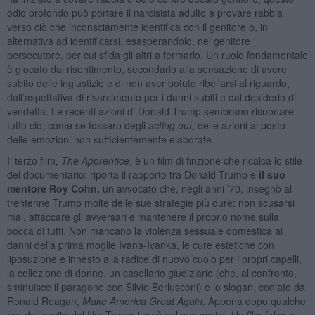
odio profondo può portare il narcisista adulto a provare rabbia
verso ciò che inconsciamente identifica con il genitore o, in
alternativa ad identificarsi, esasperandolo, nel genitore
persecutore, per cui sfida gli altri a fermarlo. Un ruolo fondamentale
è giocato dal risentimento, secondario alla sensazione di avere
subito delle ingiustizie e di non aver potuto ribellarsi al riguardo,
dall’aspettativa di risarcimento per i danni subiti e dal desiderio di
vendetta. Le recenti azioni di Donald Trump sembrano risuonare
tutto ciò, come se fossero degli
acting out
, delle azioni al posto
delle emozioni non sufficientemente elaborate.
Il terzo film,
The Apprentice
, è un film di finzione che ricalca lo stile
del documentario: riporta il rapporto tra Donald Trump e
il suo
mentore Roy Cohn,
un avvocato che, negli anni ’70, insegnò al
trentenne Trump molte delle sue strategie più dure: non scusarsi
mai, attaccare gli avversari e mantenere il proprio nome sulla
bocca di tutti. Non mancano la violenza sessuale domestica ai
danni della prima moglie Ivana-Ivanka, le cure estetiche con
liposuzione e innesto alla radice di nuovo cuoio per i propri capelli,
la collezione di donne, un casellario giudiziario (che, al confronto,
sminuisce il paragone con Silvio Berlusconi) e lo slogan, coniato da
Ronald Reagan,
Make America Great Again
. Appena dopo qualche
ora dall’uscita del film Trump tuonò sul suo social:
Un film falso e