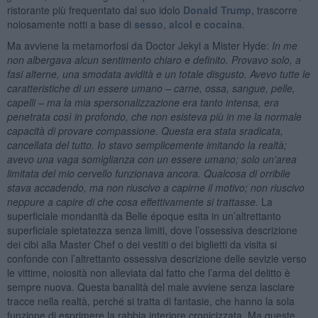
ristorante più frequentato dal suo idolo
Donald Trump
, trascorre
noiosamente notti a base di
sesso
,
alcol
e
cocaina
.
Ma avviene la metamorfosi da Doctor Jekyl a Mister Hyde:
In me
non albergava alcun sentimento chiaro e definito. Provavo solo, a
fasi alterne, una smodata avidità e un totale disgusto. Avevo tutte le
caratteristiche di un essere umano – carne, ossa, sangue, pelle,
capelli – ma la mia spersonalizzazione era tanto intensa, era
penetrata così in profondo, che non esisteva più in me la normale
capacità di provare compassione. Questa era stata sradicata,
cancellata del tutto. Io stavo semplicemente imitando la realtà;
avevo una vaga somiglianza con un essere umano; solo un'area
limitata del mio cervello funzionava ancora. Qualcosa di orribile
stava accadendo, ma non riuscivo a capirne il motivo; non riuscivo
neppure a capire di che cosa effettivamente si trattasse.
La
superficiale mondanità da Belle époque esita in un’altrettanto
superficiale spietatezza senza limiti, dove l’ossessiva descrizione
dei cibi alla Master Chef o dei vestiti o dei biglietti da visita si
confonde con l’altrettanto ossessiva descrizione delle sevizie verso
le vittime, noiosità non alleviata dal fatto che l’arma del delitto è
sempre nuova. Questa banalità del male avviene senza lasciare
tracce nella realtà, perché si tratta di fantasie, che hanno la sola
funzione di esprimere la rabbia interiore cronicizzata. Ma queste