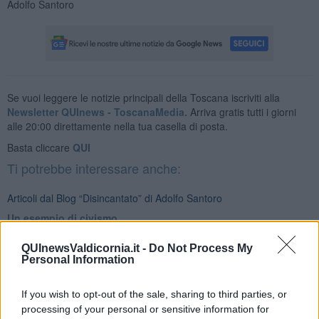
Adolfo Santoro
Se vuoi leggere le notizie principali della Toscana iscriviti alla
Newsletter QUInews - ToscanaMedia.
Arriva gratis tutti i giorni
alle 20:00 direttamente nella tua casella di posta.
Basta cliccare
QUI
Ti potrebbe interessare anche:
Articoli dal Blog “Disincantato” di Adolfo Santoro
​Un esempio di civismo
​Linee guida per organizzare il civismo della complessità
​Il ripristino della natura secondo la legge e l’impegno dei
QUInewsValdicornia.it -
Do Not Process My
Personal Information
Cittadini
Il nesso tra cambiamenti climatici e salute umana
Tutti morimmo a stento (3)
If you wish to opt-out of the sale, sharing to third parties, or
Tutti morimmo a stento (2)
processing of your personal or sensitive information for
​Tutti morimmo a stento (1)