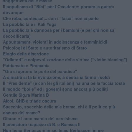
soggettività delle masse
​Il populismo di “Bibi” per l’Occidente: portare la guerra
dovunque
​Che roba, contessa!... con i “fasci” non ci parlo
La pubblicità e il Kali Yuga
​La pubblicità è dannosa per i bambini (e per chi non sa
decodificarla)
​Appuntamenti violenti in adolescenza e femminicidi
​Psicologi di Stato e autoritarismo di Stato
Elogio della diserzione
“Odiatori” e colpevolizzazione della vittima (“victim blaming”)
​Patriarcato e Piromania
"Ora si aprono le porte del paradiso"
​A sinistra si fa la rivoluzione, a destra si fanno i soldi
​Il “Presidente” (e con lei gli italiani) ha una bella faccia tosta
​Il mondo “bolle” ed i governi sono ancora più bolliti
​Gentile Sig.ra Marina B
​Alcol, GHB e triade oscura
​Specchio, specchio delle mie brame, chi è il politico più
oscuro del reame?
​Gibran e l’arco marcio del narcisismo
​Il prematuro trapasso di B. e Ramses II
​Non temo Berlusconi in sé, temo Berlusconi in me