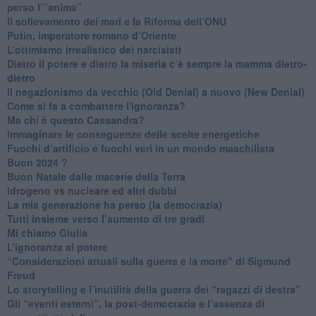
perso l’”anima”
​Il sollevamento dei mari e la Riforma dell’ONU
Putin, imperatore romano d’Oriente
​L’ottimismo irrealistico dei narcisisti
​Dietro il potere e dietro la miseria c’è sempre la mamma dietro-
dietro
Il negazionismo da vecchio (Old Denial) a nuovo (New Denial)
Come si fa a combattere l'ignoranza?
Ma chi è questo Cassandra?
Immaginare le conseguenze delle scelte energetiche
​Fuochi d’artificio e fuochi veri in un mondo maschilista
Buon 2024 ?
​Buon Natale dalle macerie della Terra
​Idrogeno vs nucleare ed altri dubbi
​La mia generazione ha perso (la democrazia)
​Tutti insieme verso l’aumento di tre gradi
Mi chiamo Giulia
L’ignoranza al potere
​“Considerazioni attuali sulla guerra e la morte" di Sigmund
Freud
​Lo storytelling e l’inutilità della guerra dei “ragazzi di destra”
​Gli “eventi esterni”, la post-democrazia e l’assenza di