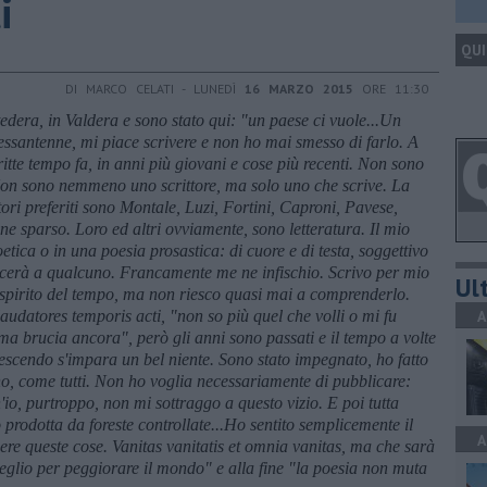
i
QUI
DI MARCO CELATI - LUNEDÌ
16 MARZO 2015
ORE 11:30
dera, in Valdera e sono stato qui: "un paese ci vuole...Un
sessantenne, mi piace scrivere e non ho mai smesso di farlo. A
itte tempo fa, in anni pi
ù giovani e cose pi
ù recenti. Non sono
Non sono nemmeno uno scrittore, ma solo uno che scrive. La
tori preferiti sono Montale, Luzi, Fortini, Caproni, Pavese,
ne sparso. Loro ed altri ovviamente, sono letteratura. Il mio
tica o in una poesia prosastica: di cuore e di testa, soggettivo
acer
à a qualcuno. Francamente me ne infischio. Scrivo per mio
Ult
o spirito del tempo, ma non riesco quasi mai a comprenderlo.
laudatores temporis acti, "non so pi
ù quel che volli o mi fu
A
amma brucia ancora", per
ò gli anni sono passati e il tempo a volte
escendo s'impara un bel niente. Sono stato impegnato, ho fatto
e no, come tutti. Non ho voglia necessariamente di pubblicare:
'io, purtroppo, non mi sottraggo a questo vizio. E poi tutta
rodotta da foreste controllate...Ho sentito semplicemente il
A
re queste cose. Vanitas vanitatis et omnia vanitas, ma che sar
à
eglio per peggiorare il mondo" e alla fine "la poesia non muta