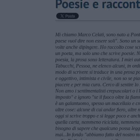
Poesie e raccont
Mi chiamo Marco Celati, sono nato a Ponte
paese vuol dire non essere soli". Sono un 
volte anche dipingere. Ho raccolto cose scr
un poeta, ma solo uno che scrive poesie. 
poesia, la prosa sono letteratura. I miei au
Tabucchi, Pessoa, ne elenco alcuni, in ordi
modo di scrivere si traduce in una prosa poe
e oggettivo, intimista e civile, non so se pi
piacere e per mia cura. Cerco di sentire l
Non amo i sentimentalisti crepuscolari o i 
imposto" e ignoro "se il fuoco oltre la fi
è un galantuomo, spesso un macellaio e cr
altre cose: alcune di cui andar fiero, altr
oggi si scrive troppo e si legge poco e anch
quella carta, nemmeno riciclata, nemmeno p
bisogno di sapere che qualcuno possa legge
mai...In fondo "abbiamo fatto del nostro m