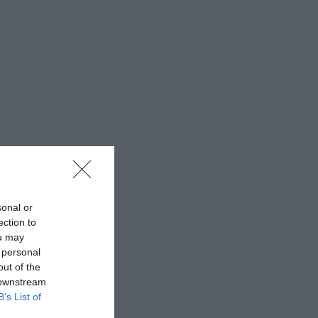
sonal or
ection to
ou may
 personal
out of the
 downstream
B’s List of