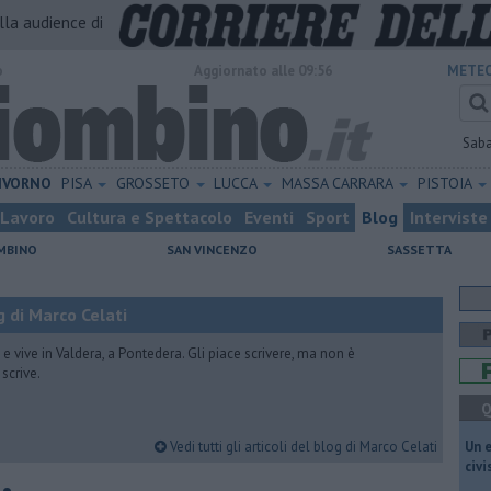
alla audience di
o
Aggiornato alle 09:56
METEO
Sab
IVORNO
PISA
GROSSETO
LUCCA
MASSA CARRARA
PISTOIA
Lavoro
Cultura e Spettacolo
Eventi
Sport
Blog
Interviste
MBINO
SAN VINCENZO
SASSETTA
 di Marco Celati
vive in Valdera, a Pontedera. Gli piace scrivere, ma non è
scrive.
Q
Vedi tutti gli articoli del blog di Marco Celati
​Un 
civ