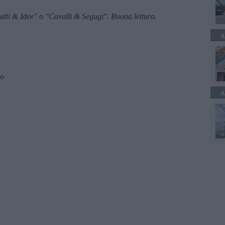
tti & Idee" o "Cavalli & Segugi". Buona lettura.
A
no
A