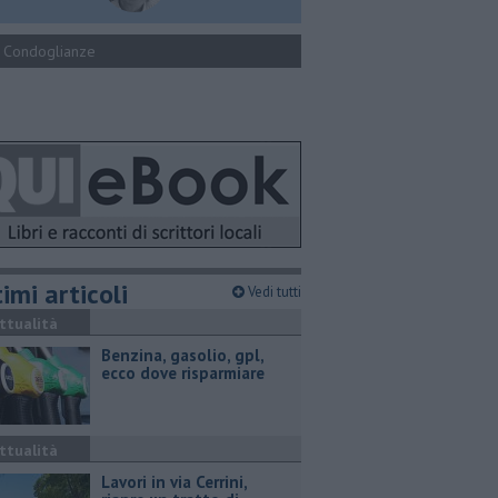
Condoglianze
imi articoli
Vedi tutti
ttualità
​Benzina, gasolio, gpl,
ecco dove risparmiare
ttualità
Lavori in via Cerrini,