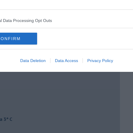
l Data Processing Opt Outs
CONFIRM
Data Deletion
Data Access
Privacy Policy
a 3ª C