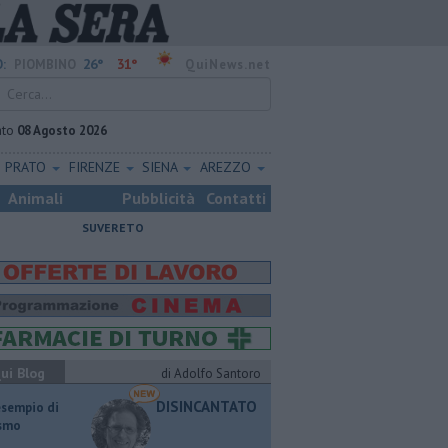
26°
31°
:
PIOMBINO
QuiNews.net
ato
08 Agosto 2026
PRATO
FIRENZE
SIENA
AREZZO
Animali
Pubblicità
Contatti
SUVERETO
ui Blog
di Adolfo Santoro
DISINCANTATO
esempio di
ismo