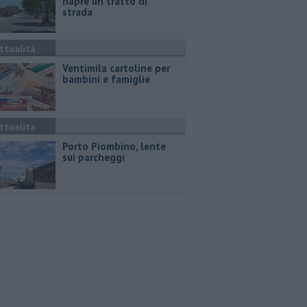
riapre un tratto di
strada
ttualità
Ventimila cartoline per
bambini e famiglie
ttualità
Porto Piombino, lente
sui parcheggi