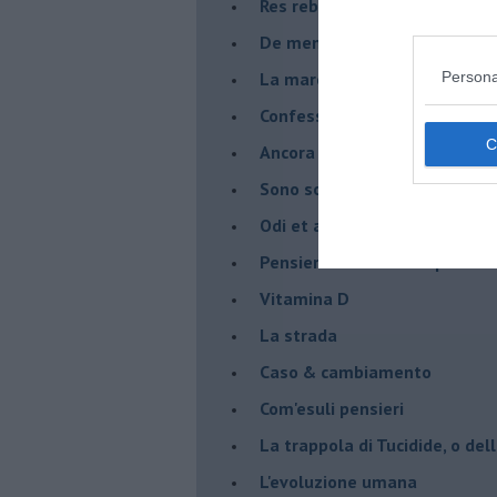
Res rebus
De mente
La marcia
Persona
Confessioni del pappagallo
Ancora pensieri & disordine
Sono solo parole
Odi et amo
Pensieri in disordine sparso
Vitamina D
La strada
Caso & cambiamento
Com'esuli pensieri
La trappola di Tucidide, o dell
L'evoluzione umana