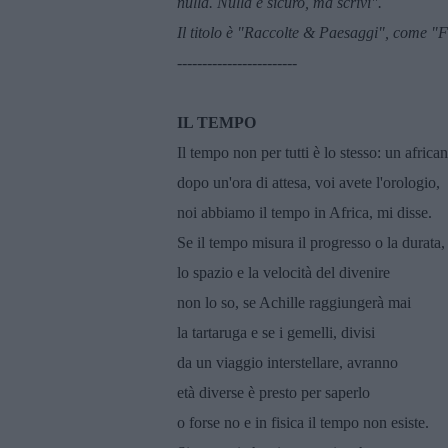
nulla. Nulla
è sicuro, ma scrivi".
Il titolo
è "Raccolte & Paesaggi", come "Fa
------------------------
IL TEMPO
Il tempo non per tutti è lo stesso: un africa
dopo un'ora di attesa, voi avete l'orologio,
noi abbiamo il tempo in Africa, mi disse.
Se il tempo misura il progresso o la durata,
lo spazio e la velocità del divenire
non lo so, se Achille raggiungerà mai
la tartaruga e se i gemelli, divisi
da un viaggio interstellare, avranno
età diverse è presto per saperlo
o forse no e in fisica il tempo non esiste.