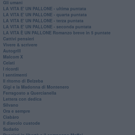
Gli umani
LA VITA E' UN PALLONE - ultima puntata
LA VITA E' UN PALLONE - quarta puntata
LA VITA E' UN PALLONE - terza puntata
LA VITA E' UN PALLONE - seconda puntata
LA VITA È UN PALLONE Romanzo breve in 5 puntate
Cattivi pensieri
Vivere & scrivere
Autogrill
Malcom X
Celati
I ricordi
I sentimenti
Il ritorno di Belzeba
Gigi e la Madonna di Montenero
Ferragosto a Quercianella
Lettera con dedica
Silvano
Ora e sempre
Ciabàro
Il diavolo custode
Sudario
Pensieri in libertà e il compagno Maffei