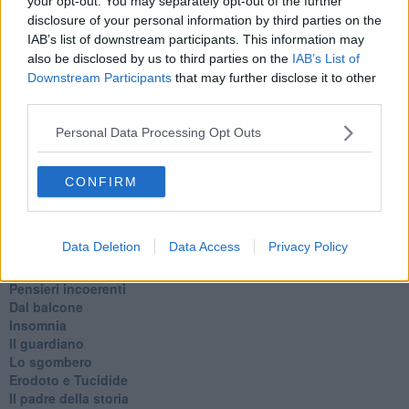
your opt-out. You may separately opt-out of the further
Le stelle del jazz
disclosure of your personal information by third parties on the
Vita & morte
IAB’s list of downstream participants. This information may
Auguri
also be disclosed by us to third parties on the
IAB’s List of
Moro
Downstream Participants
that may further disclose it to other
Passanti
third parties.
Continuando, la nonna e il carretto
Metaverso smart
Personal Data Processing Opt Outs
Fiamme
Anzi
Confessioni autoreferenziali
CONFIRM
Utopie
Estate
Il lago
Data Deletion
Data Access
Privacy Policy
Il diluvio
La classe
Pensieri incoerenti
Dal balcone
Insomnia
Il guardiano
Lo sgombero
Erodoto e Tucidide
Il padre della storia