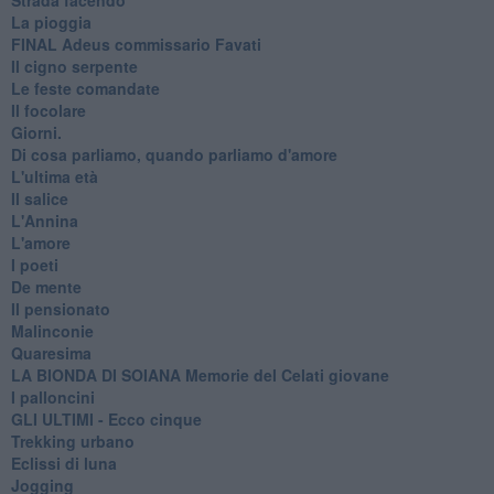
La pioggia
FINAL Adeus commissario Favati
Il cigno serpente
Le feste comandate
Il focolare
Giorni.
Di cosa parliamo, quando parliamo d'amore
L'ultima età
Il salice
L'Annina
L'amore
I poeti
De mente
Il pensionato
Malinconie
Quaresima
LA BIONDA DI SOIANA Memorie del Celati giovane
I palloncini
GLI ULTIMI - Ecco cinque
Trekking urbano
Eclissi di luna
Jogging