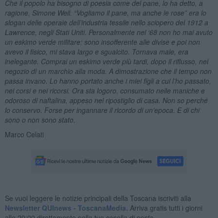
Che il popolo ha bisogno di poesia come del pane, lo ha detto, a
ragione, Simone Weil.
“
Vogliamo il pane, ma anche le rose” era lo
slogan delle operaie dell’industria tessile nello sciopero del 1912 a
Lawrence, negli Stati Uniti. Personalmente nel ‘68 non ho mai avuto
un eskimo verde militare: sono insofferente alle divise e poi non
avevo il fisico, mi stava largo e sgualcito. Tornava male, era
inelegante. Comprai un eskimo verde più tardi, dopo il riflusso, nel
negozio di un marchio alla moda. A dimostrazione che il tempo non
passa invano. Lo hanno portato anche i miei figli a cui l’ho passato,
nei corsi e nei ricorsi. Ora sta logoro, consumato nelle maniche e
odoroso di naftalina, appeso nel ripostiglio di casa. Non so perché
lo conservo. Forse per ingannare il ricordo di un’epoca. E di chi
sono o non sono stato.
Marco Celati
Se vuoi leggere le notizie principali della Toscana iscriviti alla
Newsletter QUInews - ToscanaMedia.
Arriva gratis tutti i giorni
alle 20:00 direttamente nella tua casella di posta.