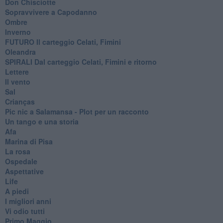
Don Chisciotte
Sopravvivere a Capodanno
Ombre
Inverno
FUTURO Il carteggio Celati, Fimini
Oleandra
SPIRALI Dal carteggio Celati, Fimini e ritorno
Lettere
Il vento
Sal
Crianças
Pic nic a Salamansa - Plot per un racconto
Un tango e una storia
Afa
Marina di Pisa
La rosa
Ospedale
Aspettative
Life
A piedi
I migliori anni
Vi odio tutti
Primo Maggio