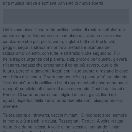
una musica nuova e soffiava un vento di nuove libertà.
Chi invece eluse il confronto politico scelse di restare sull’albero a
cantare oppure finì per essere cambiato dal sistema che voleva
cambiare e che poi, per la verità, inglobò tutti noi. E ci fu chi,
peggio, seguì la strada minoritaria, nefasta e plumbea del
radicalismo violento, con tutte le infiltrazioni che seguirono. Pur
nella tragica urgenza del pianeta, anzi, proprio per questo, gioverà
rifletterci, ragazzi che presentate il conto più severo, quello del
futuro, perché la gioventù fugge con il suo ardore e restano le cose
con il loro disincanto. È vero che non c’è un pianeta “b”, un pianeta
“bla-bla-bla”, ma la politica e i suoi rappresentanti governano paesi
e popoli, condizionati o sorretti dalle economie. Così è dai tempi di
Pericle. Ci saranno però modi migliori di farlo: giusti, liberi ed
uguali, rispettosi della Terra, dopo duemila anni, bisogna ancora
divenire.
Talora capita di ritrovarci, vecchi militanti. Ci riconosciamo, sempre
in meno, più stanchi e delusi. Rassegnati. Reduci. A volte in fuga
da tutto o da noi stessi. A volte di noi stessi alimentando il mito.