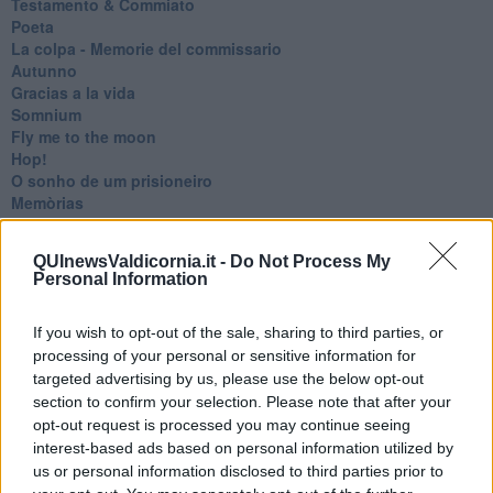
Testamento & Commiato
Poeta
​La colpa - Memorie del commissario
Autunno
Gracias a la vida
Somnium
Fly me to the moon
Hop!
O sonho de um prisioneiro
Memòrias
Sto qui
Scrivi
QUInewsValdicornia.it -
Do Not Process My
Bestiario
Personal Information
Pillole
Veglia
If you wish to opt-out of the sale, sharing to third parties, or
​“D” come delitto
D
processing of your personal or sensitive information for
Belle lettere
targeted advertising by us, please use the below opt-out
25 Aprile
section to confirm your selection. Please note that after your
Todo el bien, todo el mal
opt-out request is processed you may continue seeing
Silenzio
interest-based ads based on personal information utilized by
Le parole
us or personal information disclosed to third parties prior to
​L’Australiana