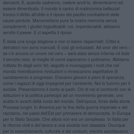
danzanti. E, quando cadranno, cadere anch’io, dimenticarmi ed
essere dimenticato. Il mondo è carico di malinconica bellezza!
Invoco il diritto all’oblio e il riposo dei pacifici combattenti delle
cause perdute. Manomettano pure la nostra memoria senza
complimenti, i giudici ingiudicabili: noi, imperdonabili, abbiamo
servito il paese. E ci aspetta il riposo.
È stata una lunga stagione e non ci siamo risparmiati. Critici e
detrattori non sono mancati. E così gli entusiasti. Ad onor del vero –
se c’è ancora un onore nel vero – sarà stato senza infamia né lode
il servizio reso, al meglio di come sapevamo o potevamo. Abbiamo
militato fin dagli anni ‘60, seguito e incoraggiato i moti che nel
mondo rivendicarono rivoluzioni o innescarono aspettative di
cambiamento e progresso. Eravamo giovani e pieni di speranza,
come i ragazzi di oggi impegnati per l’ambiente. Noi lo fummo per il
sociale. Presentammo il conto ai padri. Chi di noi si confrontò con le
istituzioni e la politica partecipò ad un movimento generale, uno
scatto in avanti della ruota del mondo. Dell’epoca, forse della storia.
Processi lunghi. In America per la fine della guerra imperiale e del
razzismo, nei paesi dell’Est per primavere di democrazia. In Europa
per lo Stato Sociale. Che allora non era un complesso. In Italia per
le riforme civili e del lavoro e una società non classista. Ovunque
per lo svecchiamento culturale e dei costumi, mentre ascoltavamo