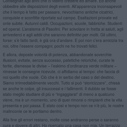
Consegnati agli anni che ci videro credere ed amare. Ed anche
obbedire alle disposizioni degli eventi. All’apparenza inconsapevoli
che il tempo è fatto per passare, rievochiamo antiche cicatrici,
conquiste e sconfitte riportate sul campo. Esaltazioni provate ed
onte subite. Autunni caldi. Occupazioni, scuole, fabbriche. Studenti
ed operai. L’anatema di Pasolini. Per scivolare in fretta ai saluti, agli
arrivederci e agli addii che saranno definitivi per molti. Gli ultimi,
forse: s’è fatto tardi, è già ora d’andare. E poi non c’era amicizia tra
noi, oltre l’essere compagni; pochi ne ho trovati felici.
E allora, deposte volontà di potenza, abbandonate soverchie
illusioni, evitate, senza successo, patetiche retoriche, curate le
ferite, dismesse le divise – l’eskimo d’ordinanza verde militare –
rimesse le consegne ricevute, ci affidiamo al tempo: che faccia di
noi quello che vuole. Ciò che è in serbo del caso o del destino.
Siamo irrimediabilmente vecchi. Tutto si può “storicizzare”, chissà
se anche le colpe, gli insuccessi e i fallimenti. Il dubbio se fosse
stato meglio studiare di più e “ingaggiarsi” di meno a qualcuno
viene, ma è un momento, uno di quei rimorsi o rimpianti che la vita
presenta e poi passa. È stato così e tempo non ce n’è più, le nostre
malinconie ce le portiamo dentro.
Alla fine gli errori restano, molte cose andranno perse o saranno
cura e dovere di altri. Ho ricercato una casa non mia. Un terrazzo