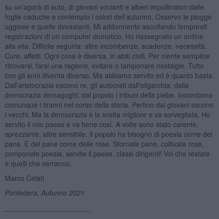
su un’agorà di auto, di giovani vocianti e alberi impollinatori dalle
foglie caduche e contemplo i colori dell’autunno. Osservo le piogge
uggiose e quelle devastanti. Mi addormento ascoltando temporali:
registrazioni di un computer domotico. Ho riassegnato un ordine
alla vita. Difficile seguirla: altre incombenze, scadenze, necessità.
Cure, affetti. Ogni cosa è diversa, in abiti civili. Per niente semplice
ritrovarsi, farsi una ragione, evitare o tamponare nostalgie. Tutto
con gli anni diventa diverso. Ma abbiamo servito ed è quanto basta.
Dall’aristocrazia escono re, gli autocrati dall’oligarchia, dalla
democrazia demagoghi, dal popolo i tribuni della plebe. Incombono
comunque i tiranni nel corso della storia. Perfino dai giovani escono
i vecchi. Ma la democrazia è la scelta migliore e va sorvegliata. Ho
servito il mio paese e va bene così. A volte sono stato carente,
sprezzante, altre sensibile. Il popolo ha bisogno di poesia come del
pane. E del pane come delle rose. Sfornate pane, coltivate rose,
componete poesia, servite il paese, classi dirigenti! Voi che restate
e quelli che verranno.
Marco Celati
Pontedera, Autunno 2021
______________________