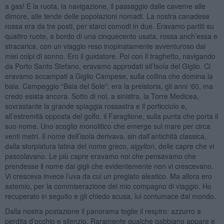
a gas! E la ruota, la navigazione, il passaggio dalle caverne alle
dimore, alle tende delle popolazioni nomadi. La nostra canadese
rossa era da tre posti, per starci comodi in due. Eravamo partiti su
quattro ruote, a bordo di una cinquecento usata, rossa anch’essa e
stracarica, con un viaggio reso inopinatamente avventuroso dai
miei colpi di sonno. Ero il guidatore. Poi con il traghetto, navigando
da Porto Santo Stefano, eravamo approdati all’Isola del Giglio. Ci
eravamo accampati a Giglio Campese, sulla collina che domina la
baia. Campeggio “Baia del Sole”: era la preistoria, gli anni ‘60, ma
credo esista ancora. Sotto di noi, a sinistra, la Torre Medicea,
sovrastante la grande spiaggia rossastra e il porticciolo e,
all’estremità opposta del golfo, il Faraglione, sulla punta che porta il
suo nome. Uno scoglio monolitico che emerge sul mare per circa
venti metri. Il nome dell’isola derivava, sin dall’antichità classica,
dalla storpiatura latina del nome greco,
aigylion
, delle capre che vi
pascolavano. Le più capre eravamo noi che pensavamo che
prendesse il nome dai gigli che evidentemente non vi crescevano.
Vi cresceva invece l’uva da cui un pregiato aleatico. Ma allora ero
astemio, per la commiserazione del mio compagno di viaggio. Ho
recuperato in seguito e gli chiedo scusa, lui contumace dal mondo.
Dalla nostra postazione il panorama toglie il respiro: azzurro a
perdita d’occhio e silenzio. Raramente qualche gabbiano appare e