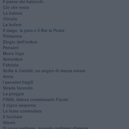
Il paese dei balocchi
Ciò che resta
La balena
Vittorio
La bufera
Il mago, la pera e il Bar la Posta
Primavera
Elogio dell'ombra
Pensieri
Mono logo
Settembre
Fabrizia
​Scilla & Cariddi, un sogno di mezza estate
Anna
I pensieri fragili
Strada facendo
La pioggia
FINAL Adeus commissario Favati
Il cigno serpente
Le feste comandate
Il focolare
Giorni.
Di cosa parliamo, quando parliamo d'amore