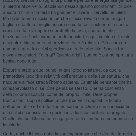
ai piedi e al cervello. Stabilendo nessi alquanto sconfortanti. Si dice
ancora “chi non ha testa ha gambe” e “avere il cervello nei piedi”.
Ma diventammo cacciatori perché ci occorreva la carne, magari
tagliata e battuta, meglio ancora se cotta, per sostenere la nostra
crescita e far sviluppare soprattutto la testa, sperando che
funzionasse. Così incrementando pensieri, sogni, cefalee e il resto
a seguire. Ma, quanto ad erezione, tutto è relativo. Già allora era
una bella gara fra chi si sperticava oltre le erbe alte. Specie tra i
giovani cacciatori: Te erigi? Quanto erigi? L’uomo è pur sempre una
bestia, dopo tutto.
Eppure è stato a quel punto, in quel preciso istante, da quella
primordiale lucidità e relatività dell’erectus e della sua statura, che
nacque e si fece strada l’homo sapiens. L’animale pensante che ha
consapevolezza di sé. Che pensa se stesso. Che ha coscienza
della propria capacità, come del proprio limite. Delle proprie
frustrazioni. Dopo il pollice, anche il cervello opponibile fecero
dell’uomo abile ed eretto, l’uomo sapiente. Quello che conosciamo
e in cui ci riconosciamo: specie individualista, solitaria e gregaria.
Quello che sa. Che sa una sega perché è al mondo e comunque se
lo chiede.
Certo, anche il fuoco ebbe la sua importanza e che dire del fornello