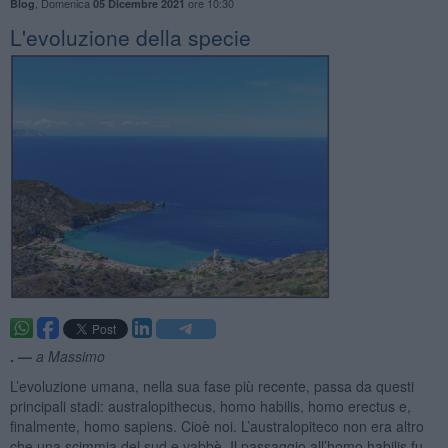
,
Domenica
ore 10:30
Blog
05 Dicembre 2021
L'evoluzione della specie
. —
a Massimo
L’evoluzione umana, nella sua fase più recente, passa da questi
principali stadi: australopithecus, homo habilis, homo erectus e,
finalmente, homo sapiens. Cioè noi. L’australopiteco non era altro
che una scimmia del sud e vabbè. Il passaggio all’homo habilis fu