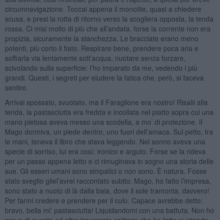
circumnavigazione. Toccai appena il monolite, quasi a chiedere
scusa, e presi la rotta di ritorno verso la scogliera opposta, la tenda
rossa. Ci misi molto di più che all’andata, forse la corrente non era
propizia, sicuramente la stanchezza. Le bracciate erano meno
potenti, più corto il fiato. Respirare bene, prendere poca aria e
soffiarla via lentamente sott’acqua, nuotare senza forzare,
scivolando sulla superficie: l’ho imparato da me, vedendo i più
grandi. Questi, i segreti per eludere la fatica che, però, si faceva
sentire.
Arrivai spossato, svuotato, ma il Faraglione era nostro! Risalii alla
tenda, la pastasciutta era fredda e incollata nel piatto sopra cui una
mano pietosa aveva messo una scodella, a mo’ di protezione. Il
Mago dormiva, un piede dentro, uno fuori dell’amaca. Sul petto, tra
le mani, teneva il libro che stava leggendo. Nel sonno aveva una
specie di sorriso, lui era così: ironico e arguto. Forse se la rideva
per un passo appena letto e ci rimuginava in sogno una storia delle
sue. Gli esseri umani sono simpatici o non sono. È natura. Fosse
stato sveglio gliel’avrei raccontato subito: Mago, ho fatto l’impresa,
sono stato a nuoto di là dalla baia, dove il sole tramonta, davvero!
Per farmi credere e prendere per il culo. Capace avrebbe detto:
bravo, bella mi’ pastasciutta! Liquidandomi con una battuta. Non ho
prove di questa ed altre traversate solitarie che ho fatto nuotando,