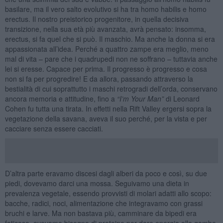
basilare, ma il vero salto evolutivo si ha tra homo habilis e homo
erectus. Il nostro preistorico progenitore, in quella decisiva
transizione, nella sua età più avanzata, avrà pensato: insomma,
erectus, si fa quel che si può. Il maschio. Ma anche la donna si era
appassionata all’idea. Perché a quattro zampe era meglio, meno
mal di vita – pare che i quadrupedi non ne soffrano – tuttavia anche
lei si eresse. Capace per prima. Il progresso è progresso e cosa
non si fa per progredire! E da allora, passando attraverso la
bestialità di cui soprattutto i maschi retrogradi dell’orda, conservano
ancora memoria e attitudine, fino a
“I
’m Y
our Man”
di Leonard
Cohen fu tutta una tirata. In effetti nella Rift Valley ergersi sopra la
vegetazione della savana, aveva il suo perché, per la vista e per
cacciare senza essere cacciati.
D’altra parte eravamo discesi dagli alberi da poco e così, su due
piedi, dovevamo darci una mossa. Seguivamo una dieta in
prevalenza vegetale, essendo provvisti di molari adatti allo scopo:
bacche, radici, noci, alimentazione che integravamo con grassi
bruchi e larve. Ma non bastava più, camminare da bipedi era
faticoso, avevamo bisogno di proteine per dare energia alle gambe,