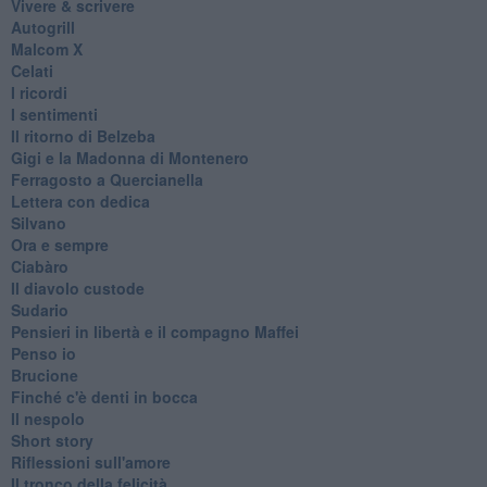
Vivere & scrivere
Autogrill
Malcom X
Celati
I ricordi
I sentimenti
Il ritorno di Belzeba
Gigi e la Madonna di Montenero
Ferragosto a Quercianella
Lettera con dedica
Silvano
Ora e sempre
Ciabàro
Il diavolo custode
Sudario
Pensieri in libertà e il compagno Maffei
Penso io
Brucione
Finché c'è denti in bocca
Il nespolo
Short story
Riflessioni sull'amore
Il tronco della felicità