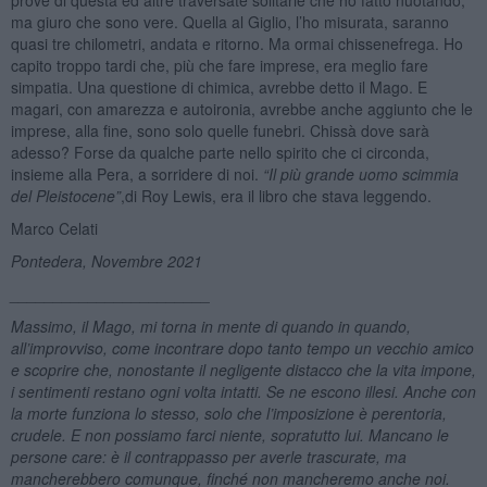
ma giuro che sono vere. Quella al Giglio, l’ho misurata, saranno
quasi tre chilometri, andata e ritorno. Ma ormai chissenefrega. Ho
capito troppo tardi che, più che fare imprese, era meglio fare
simpatia. Una questione di chimica, avrebbe detto il Mago. E
magari, con amarezza e autoironia, avrebbe anche aggiunto che le
imprese, alla fine, sono solo quelle funebri. Chissà dove sarà
adesso? Forse da qualche parte nello spirito che ci circonda,
insieme alla Pera, a sorridere di noi.
“Il più grande uomo scimmia
del Pleistocene”
,di Roy Lewis, era il libro che stava leggendo.
Marco Celati
Pontedera, Novembre 2021
_______________________
Massimo, il Mago, mi torna in mente di quando in quando,
all’improvviso, come incontrare dopo tanto tempo un vecchio amico
e scoprire che, nonostante il negligente distacco che la vita impone,
i sentimenti restano ogni volta intatti. Se ne escono illesi. Anche con
la morte funziona lo stesso, solo che l’imposizione è perentoria,
crudele. E non possiamo farci niente, sopratutto lui. Mancano le
persone care: è il contrappasso per averle trascurate, ma
mancherebbero comunque, finché non mancheremo anche noi.