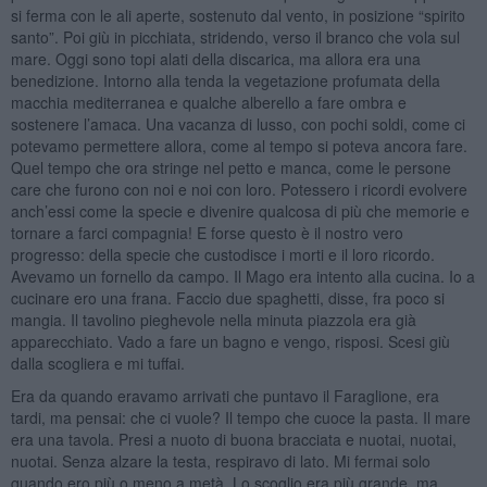
si ferma con le ali aperte, sostenuto dal vento, in posizione “spirito
santo”. Poi giù in picchiata, stridendo, verso il branco che vola sul
mare. Oggi sono topi alati della discarica, ma allora era una
benedizione. Intorno alla tenda la vegetazione profumata della
macchia mediterranea e qualche alberello a fare ombra e
sostenere l’amaca. Una vacanza di lusso, con pochi soldi, come ci
potevamo permettere allora, come al tempo si poteva ancora fare.
Quel tempo che ora stringe nel petto e manca, come le persone
care che furono con noi e noi con loro. Potessero i ricordi evolvere
anch’essi come la specie e divenire qualcosa di più che memorie e
tornare a farci compagnia! E forse questo è il nostro vero
progresso: della specie che custodisce i morti e il loro ricordo.
Avevamo un fornello da campo. Il Mago era intento alla cucina. Io a
cucinare ero una frana. Faccio due spaghetti, disse, fra poco si
mangia. Il tavolino pieghevole nella minuta piazzola era già
apparecchiato. Vado a fare un bagno e vengo, risposi. Scesi giù
dalla scogliera e mi tuffai.
Era da quando eravamo arrivati che puntavo il Faraglione, era
tardi, ma pensai: che ci vuole? Il tempo che cuoce la pasta. Il mare
era una tavola. Presi a nuoto di buona bracciata e nuotai, nuotai,
nuotai. Senza alzare la testa, respiravo di lato. Mi fermai solo
quando ero più o meno a metà. Lo scoglio era più grande, ma