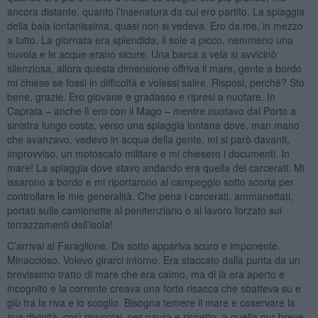
ancora distante, quanto l’insenatura da cui ero partito. La spiaggia
della baia lontanissima, quasi non si vedeva. Ero da me, in mezzo
a tutto. La giornata era splendida, il sole a picco, nemmeno una
nuvola e le acque erano sicure. Una barca a vela si avvicinò
silenziosa, allora questa dimensione offriva il mare, gente a bordo
mi chiese se fossi in difficoltà e volessi salire. Risposi, perché? Sto
bene, grazie. Ero giovane e gradasso e ripresi a nuotare. In
Capraia – anche lì ero con il Mago – mentre nuotavo dal Porto a
sinistra lungo costa, verso una spiaggia lontana dove, man mano
che avanzavo, vedevo in acqua della gente, mi si parò davanti,
improvviso, un motoscafo militare e mi chiesero i documenti. In
mare! La spiaggia dove stavo andando era quella dei carcerati. Mi
issarono a bordo e mi riportarono al campeggio sotto scorta per
controllare le mie generalità. Che pena i carcerati, ammanettati,
portati sulle camionette al penitenziario o al lavoro forzato sui
terrazzamenti dell’isola!
C’arrivai al Faraglione. Da sotto appariva scuro e imponente.
Minaccioso. Volevo girarci intorno. Era staccato dalla punta da un
brevissimo tratto di mare che era calmo, ma di là era aperto e
incognito e la corrente creava una forte risacca che sbatteva su e
giù tra la riva e lo scoglio. Bisogna temere il mare e osservare la
sua divinità, così rinunciai, per paura e rispetto, a quella pur breve