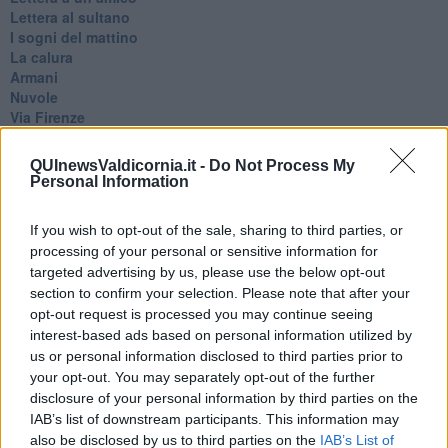
Lettera al sultano
I sogni del mattino
La calura
Armani
Nuvole
Via Firenze
Album
Tristezza
QUInewsValdicornia.it -
Do Not Process My
I libri
Personal Information
La scadenza
Passo a due
If you wish to opt-out of the sale, sharing to third parties, or
Vivere
processing of your personal or sensitive information for
Prima di andare via
targeted advertising by us, please use the below opt-out
Triage
section to confirm your selection. Please note that after your
Persona
opt-out request is processed you may continue seeing
Relitti
Lucio
interest-based ads based on personal information utilized by
PRIMO
us or personal information disclosed to third parties prior to
Sogni & incubi
your opt-out. You may separately opt-out of the further
Accidenti all’amore
disclosure of your personal information by third parties on the
Protezione civile
IAB’s list of downstream participants. This information may
Walter
also be disclosed by us to third parties on the
IAB’s List of