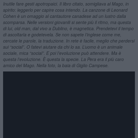
Inutile fare gesti apotropaici. Il libro citato, somigliava al Mago, in
spirito: leggerlo per capire cosa intendo. La canzone di Leonard
Cohen è un omaggio al cantautore canadese ad un lustro dalla
scomparsa. Nelle versioni giovanili si sente più il ritmo, ma questa
di lui, old man, dal vivo a Dublino, è magnetica. Prendetevi il tempo
di ascoltarla e godetevela. Se non sapete l’inglese come me,
cercate le parole, la traduzione. In rete è facile, meglio che perdersi
sui “social”. O fatevi aiutare da chi lo sa. L’uomo è un animale
sociale, mica “social”. E poi l’evoluzione può attendere. Ma è
questa l’evoluzione. È questa la specie. La Pera era il più caro
amico del Mago. Nella foto, la baia di Giglio Campese.