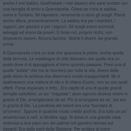
anche il mio babbo. Quell'estate i miei dissero che sarei andato con
una famiglia di amici a Quercianella. Chiesi se c'era la sabbia,
come a Tonfano. Mi risposero, veramente ci sono gli scogli. Piansi
anche allora, preventivamente. La sabbia era per i bambini, i
ragazzi, per giocare e per i signori. Gli scogli erano scomodi,
selvaggi ed erano da poveri. E forse noi, proprio ricchi, non
dovevamo essere. Ancora lacrime. Vedrai ti diverti, sei grande,
ormai.
A Quercianella c'era un sole che spaccava le pietre, anche quelle
della ferrovia. Le malelingue di città dicevano che quello era un
posto dove ci si appoggiava al treno quando passava. Presi una di
quelle "solate" che me la ricorderò per tutta la vita. Avevo delle
galle dietro la schiena che divennero croste insopportabili. Mi ci
spalmavano una mistura di olio e di chiara d'uovo, non so con quali
effetti. Forse impanato e fritto...Ero ospite di una di quelle grandi
famiglie cattoliche, un po' "trappiste", dove ognuno doveva vivere in
grazia di Dio, arrangiandosi da sé. Più si arrangiava da se', più era
in grazia di Dio. La parabola dei talenti era una "bucciata di
co'omero". Eppure in qualche modo crebbi anch'io. Era tutto un po'
avventuroso e naïf, si direbbe oggi. Si stava in una grande casa
ombrosa a due piani con dei palmizi nel giardino terroso sul
davanti. Era dalle parti della Stazione. Per andare al mare