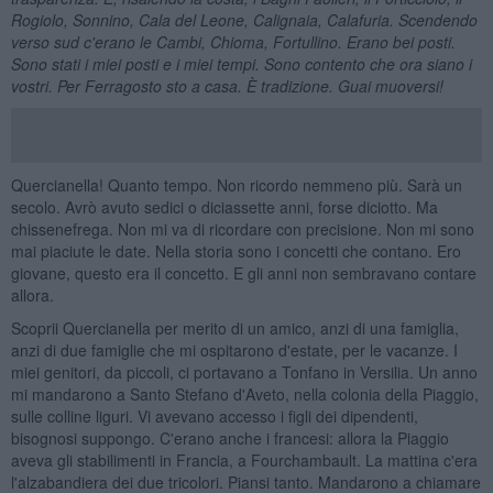
Rogiolo, Sonnino, Cala del Leone, Calignaia, Calafuria. Scendendo
verso sud c'erano le Cambi, Chioma, Fortullino. Erano bei posti.
Sono stati i miei posti e i miei tempi. Sono contento che ora siano i
vostri. Per Ferragosto sto a casa. È tradizione. Guai muoversi!
Quercianella! Quanto tempo. Non ricordo nemmeno più. Sarà un
secolo. Avrò avuto sedici o diciassette anni, forse diciotto. Ma
chissenefrega. Non mi va di ricordare con precisione. Non mi sono
mai piaciute le date. Nella storia sono i concetti che contano. Ero
giovane, questo era il concetto. E gli anni non sembravano contare
allora.
Scoprii Quercianella per merito di un amico, anzi di una famiglia,
anzi di due famiglie che mi ospitarono d'estate, per le vacanze. I
miei genitori, da piccoli, ci portavano a Tonfano in Versilia. Un anno
mi mandarono a Santo Stefano d'Aveto, nella colonia della Piaggio,
sulle colline liguri. Vi avevano accesso i figli dei dipendenti,
bisognosi suppongo. C'erano anche i francesi: allora la Piaggio
aveva gli stabilimenti in Francia, a Fourchambault. La mattina c'era
l'alzabandiera dei due tricolori. Piansi tanto. Mandarono a chiamare