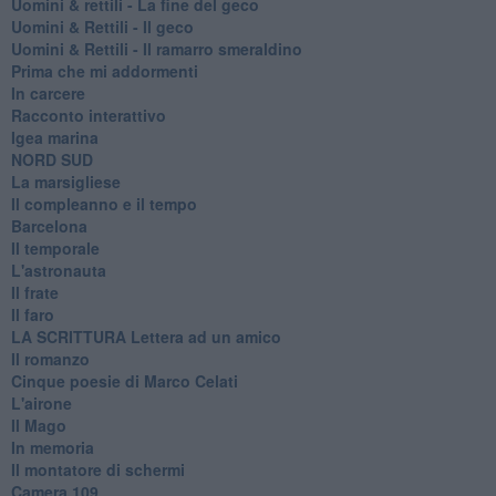
​Uomini & rettili - La fine del geco
Uomini & Rettili - Il geco
Uomini & Rettili - Il ramarro smeraldino
Prima che mi addormenti
In carcere
Racconto interattivo
Igea marina
​NORD SUD
La marsigliese
Il compleanno e il tempo
Barcelona
Il temporale
L'astronauta
Il frate
Il faro
​LA SCRITTURA Lettera ad un amico
Il romanzo
Cinque poesie di Marco Celati
L'airone
Il Mago
In memoria
Il montatore di schermi
Camera 109