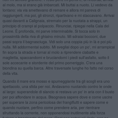
al molo, ma si erano già imbarcati. Mi buttai a nuoto. Li vedevo da
lontano: via via smettevano di remare e allora mi pareva di
raggiungerli, ma poi, gli stronzi, ripartivano e mi staccavano. Arrivai
quasi davanti a Calignaia, stremato per la nuotata a strappi, un
principio di crampi al polpaccio. Rinunciai, ripiegai nella Cala del
Leone. È profonda, mi parve interminabile. Si tocca solo in
prossimità della riva di ghiaino minuto. Mi sdraiai bocconi, due
passi sopra il bagnasciuga. Vidi solo una coppia più in là e poi più
nulla. Mi addormentai subito. Mi svegliai dopo un po', mi arrampicai
fin sopra la strada e tornai al molo a riprendere ciabatte e
maglietta, spaccandomi e bruciandomi i piedi sull'asfalto, sotto il
sole accecante e stordente del primo pomeriggio. C'era una
biondina su quella barca. Altre traversate lunghe ho fatto nel corso
della vita.
Quando il mare era mosso e spumeggiante tra gli scogli era uno
spettacolo, una sfida per noi. Andavamo nuotando contro le onde
al largo: superandole di slancio si restava un po' in aria con il busto
per poi affondare in acqua. Bisognava sapere dove e come uscire
per superare la zona pericolosa dei frangiflutti e sapere come e
quando nuotare, perfino come prendere aria, per rientrare
sfruttando la corrente, non opponendosi inutilmente alla forza
furiosa e trascinante del mare. Oggi non potrei più farlo, non ne