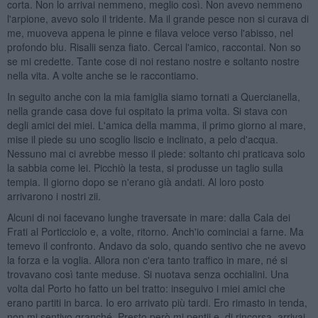
corta. Non lo arrivai nemmeno, meglio così. Non avevo nemmeno
l'arpione, avevo solo il tridente. Ma il grande pesce non si curava di
me, muoveva appena le pinne e filava veloce verso l'abisso, nel
profondo blu. Risalii senza fiato. Cercai l'amico, raccontai. Non so
se mi credette. Tante cose di noi restano nostre e soltanto nostre
nella vita. A volte anche se le raccontiamo.
In seguito anche con la mia famiglia siamo tornati a Quercianella,
nella grande casa dove fui ospitato la prima volta. Si stava con
degli amici dei miei. L'amica della mamma, il primo giorno al mare,
mise il piede su uno scoglio liscio e inclinato, a pelo d'acqua.
Nessuno mai ci avrebbe messo il piede: soltanto chi praticava solo
la sabbia come lei. Picchiò la testa, si produsse un taglio sulla
tempia. Il giorno dopo se n'erano già andati. Al loro posto
arrivarono i nostri zii.
Alcuni di noi facevano lunghe traversate in mare: dalla Cala dei
Frati al Porticciolo e, a volte, ritorno. Anch'io cominciai a farne. Ma
temevo il confronto. Andavo da solo, quando sentivo che ne avevo
la forza e la voglia. Allora non c'era tanto traffico in mare, né si
trovavano così tante meduse. Si nuotava senza occhialini. Una
volta dal Porto ho fatto un bel tratto: inseguivo i miei amici che
erano partiti in barca. Io ero arrivato più tardi. Ero rimasto in tenda,
non mi sentivo granché. Presto però mi pentii e, di rincorsa, arrivai