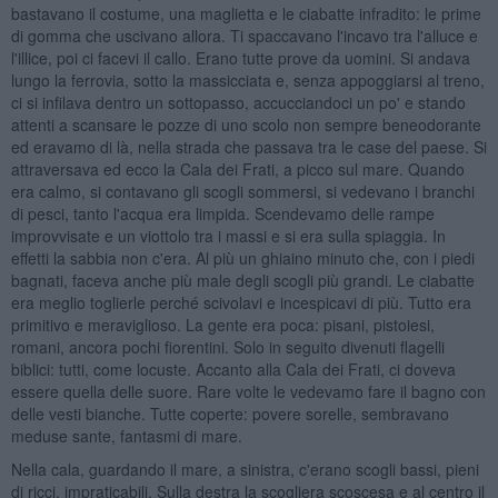
bastavano il costume, una maglietta e le ciabatte infradito: le prime
di gomma che uscivano allora. Ti spaccavano l'incavo tra l'alluce e
l'illice, poi ci facevi il callo. Erano tutte prove da uomini. Si andava
lungo la ferrovia, sotto la massicciata e, senza appoggiarsi al treno,
ci si infilava dentro un sottopasso, accucciandoci un po' e stando
attenti a scansare le pozze di uno scolo non sempre beneodorante
ed eravamo di là, nella strada che passava tra le case del paese. Si
attraversava ed ecco la Cala dei Frati, a picco sul mare. Quando
era calmo, si contavano gli scogli sommersi, si vedevano i branchi
di pesci, tanto l'acqua era limpida. Scendevamo delle rampe
improvvisate e un viottolo tra i massi e si era sulla spiaggia. In
effetti la sabbia non c'era. Al più un ghiaino minuto che, con i piedi
bagnati, faceva anche più male degli scogli più grandi. Le ciabatte
era meglio toglierle perché scivolavi e incespicavi di più. Tutto era
primitivo e meraviglioso. La gente era poca: pisani, pistoiesi,
romani, ancora pochi fiorentini. Solo in seguito divenuti flagelli
biblici: tutti, come locuste. Accanto alla Cala dei Frati, ci doveva
essere quella delle suore. Rare volte le vedevamo fare il bagno con
delle vesti bianche. Tutte coperte: povere sorelle, sembravano
meduse sante, fantasmi di mare.
Nella cala, guardando il mare, a sinistra, c'erano scogli bassi, pieni
di ricci, impraticabili. Sulla destra la scogliera scoscesa e al centro il