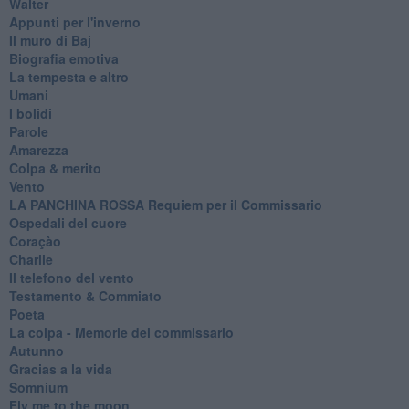
Walter
Appunti per l'inverno
Il muro di Baj
Biografia emotiva
La tempesta e altro
Umani
I bolidi
Parole
Amarezza
Colpa & merito
Vento
​LA PANCHINA ROSSA Requiem per il Commissario
Ospedali del cuore
Coraçào
Charlie
Il telefono del vento
Testamento & Commiato
Poeta
​La colpa - Memorie del commissario
Autunno
Gracias a la vida
Somnium
Fly me to the moon