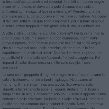
la testa sott'acqua, anch'io mi cimentai. In effetti sì nuotava meglio
e con minor sforzo, si stava più a pelo d'acqua, c'era solo un
problema: come cazzo si faceva a respirare? Prendevo aria, ne
prendevo ancora, poi scoppiavo e mi fermavo col fiatone. Ma come
si fa? Devi soffiare l'acqua sotto, coglione! E poi inspirare di nuovo
e senza alzare troppo la testa: girala solo di lato, sulla bracciata.
A volte si dice una bischerata! Che ci voleva?! Per la verità, non fu
proprio così facile, ma insomma, dopo numerose, interminabili,
prove e riprove, dopo ripetute e copiose bevute saline ed acqua
che ti entrava nel naso, nelle orecchie, dappertutto, alla fine,
caparbiamente, anch'io ci riuscii. Sapevo. Hai visto, ragazzo, non
era difficile! Il primo tuffo alle "pecorelle" lo feci a seggiolina. Poi
imparai di testa: rimasi mezz'ora, ritto sullo scoglio, il sole
scendeva.
La sera con il gruppetto di ragazzi e ragazze che frequentavano la
cala ci trattenevamo fino a tardi in spiaggia. Nuotavamo al
tramonto, il mare si calmava: una tavola. Scorrevamo sulla
superficie increspandola appena, leggeri. Andavamo al largo o
lungo costa. In acqua c'eravamo solo noi. Si sentiva appena il ritmo
cadenzato delle bracciate. Da lontano a volte arrivava il rumore di
qualche barca a motore dei pescatori del posto. Nessuno portava
ingombranti asciugamani. Dopo il bagno, ci sedevamo in fila,