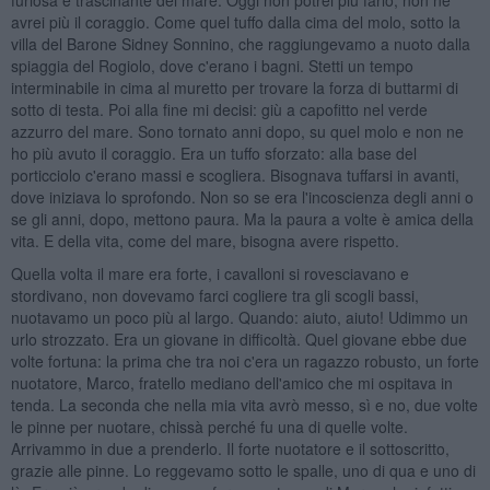
avrei più il coraggio. Come quel tuffo dalla cima del molo, sotto la
villa del Barone Sidney Sonnino, che raggiungevamo a nuoto dalla
spiaggia del Rogiolo, dove c'erano i bagni. Stetti un tempo
interminabile in cima al muretto per trovare la forza di buttarmi di
sotto di testa. Poi alla fine mi decisi: giù a capofitto nel verde
azzurro del mare. Sono tornato anni dopo, su quel molo e non ne
ho più avuto il coraggio. Era un tuffo sforzato: alla base del
porticciolo c'erano massi e scogliera. Bisognava tuffarsi in avanti,
dove iniziava lo sprofondo. Non so se era l'incoscienza degli anni o
se gli anni, dopo, mettono paura. Ma la paura a volte è amica della
vita. E della vita, come del mare, bisogna avere rispetto.
Quella volta il mare era forte, i cavalloni si rovesciavano e
stordivano, non dovevamo farci cogliere tra gli scogli bassi,
nuotavamo un poco più al largo. Quando: aiuto, aiuto! Udimmo un
urlo strozzato. Era un giovane in difficoltà. Quel giovane ebbe due
volte fortuna: la prima che tra noi c'era un ragazzo robusto, un forte
nuotatore, Marco, fratello mediano dell'amico che mi ospitava in
tenda. La seconda che nella mia vita avrò messo, sì e no, due volte
le pinne per nuotare, chissà perché fu una di quelle volte.
Arrivammo in due a prenderlo. Il forte nuotatore e il sottoscritto,
grazie alle pinne. Lo reggevamo sotto le spalle, uno di qua e uno di