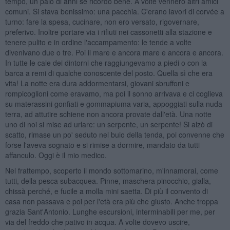
tempo, un paio di anni se ricordo bene. A volte vennero altri amici
comuni. Si stava benissimo: una pacchia. C'erano lavori di corvée a
turno: fare la spesa, cucinare, non ero versato, rigovernare,
preferivo. Inoltre portare via i rifiuti nei cassonetti alla stazione e
tenere pulito e in ordine l'accampamento: le tende a volte
divenivano due o tre. Poi il mare e ancora mare e ancora e ancora.
In tutte le cale dei dintorni che raggiungevamo a piedi o con la
barca a remi di qualche conoscente del posto. Quella sì che era
vita! La notte era dura addormentarsi, giovani sbruffoni e
rompicoglioni come eravamo, ma poi il sonno arrivava e ci coglieva
su materassini gonfiati e gommapiuma varia, appoggiati sulla nuda
terra, ad attutire schiene non ancora provate dall'età. Una notte
uno di noi si mise ad urlare: un serpente, un serpente! Si alzò di
scatto, rimase un po' seduto nel buio della tenda, poi convenne che
forse l'aveva sognato e si rimise a dormire, mandato da tutti
affanculo. Oggi è il mio medico.
Nel frattempo, scoperto il mondo sottomarino, m'innamorai, come
tutti, della pesca subacquea. Pinne, maschera pinocchio, gialla,
chissà perché, e fucile a molla mini saetta. Di più il convento di
casa non passava e poi per l'età era più che giusto. Anche troppa
grazia Sant'Antonio. Lunghe escursioni, interminabili per me, per
via del freddo che pativo in acqua. A volte dovevo uscire,