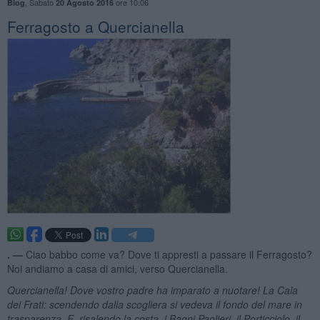
,
Sabato
ore 10:06
Blog
20 Agosto 2016
Ferragosto a Quercianella
. —
Ciao babbo come va? Dove ti appresti a passare il Ferragosto?
Noi andiamo a casa di amici, verso Quercianella.
Quercianella! Dove vostro padre ha imparato a nuotare! La Cala
dei Frati: scendendo dalla scogliera si vedeva il fondo del mare in
trasparenza. E, risalendo la costa, i Bagni Paolieri, il Porticciolo, il