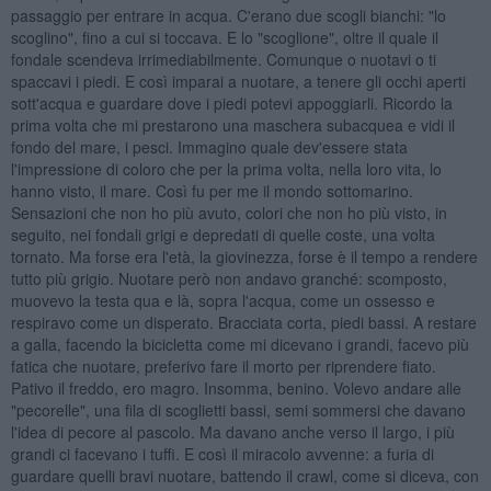
passaggio per entrare in acqua. C'erano due scogli bianchi: "lo
scoglino", fino a cui si toccava. E lo "scoglione", oltre il quale il
fondale scendeva irrimediabilmente. Comunque o nuotavi o ti
spaccavi i piedi. E così imparai a nuotare, a tenere gli occhi aperti
sott'acqua e guardare dove i piedi potevi appoggiarli. Ricordo la
prima volta che mi prestarono una maschera subacquea e vidi il
fondo del mare, i pesci. Immagino quale dev'essere stata
l'impressione di coloro che per la prima volta, nella loro vita, lo
hanno visto, il mare. Così fu per me il mondo sottomarino.
Sensazioni che non ho più avuto, colori che non ho più visto, in
seguito, nei fondali grigi e depredati di quelle coste, una volta
tornato. Ma forse era l'età, la giovinezza, forse è il tempo a rendere
tutto più grigio. Nuotare però non andavo granché: scomposto,
muovevo la testa qua e là, sopra l'acqua, come un ossesso e
respiravo come un disperato. Bracciata corta, piedi bassi. A restare
a galla, facendo la bicicletta come mi dicevano i grandi, facevo più
fatica che nuotare, preferivo fare il morto per riprendere fiato.
Pativo il freddo, ero magro. Insomma, benino. Volevo andare alle
"pecorelle", una fila di scoglietti bassi, semi sommersi che davano
l'idea di pecore al pascolo. Ma davano anche verso il largo, i più
grandi ci facevano i tuffi. E così il miracolo avvenne: a furia di
guardare quelli bravi nuotare, battendo il crawl, come si diceva, con