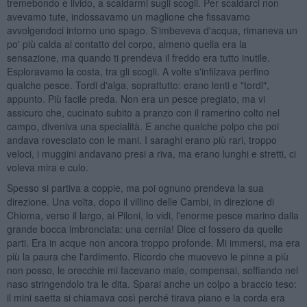
tremebondo e livido, a scaldarmi sugli scogli. Per scaldarci non
avevamo tute, indossavamo un maglione che fissavamo
avvolgendoci intorno uno spago. S'imbeveva d'acqua, rimaneva un
po' più calda al contatto del corpo, almeno quella era la
sensazione, ma quando ti prendeva il freddo era tutto inutile.
Esploravamo la costa, tra gli scogli. A volte s'infilzava perfino
qualche pesce. Tordi d'alga, soprattutto: erano lenti e "tordi",
appunto. Più facile preda. Non era un pesce pregiato, ma vi
assicuro che, cucinato subito a pranzo con il ramerino colto nel
campo, diveniva una specialità. E anche qualche polpo che poi
andava rovesciato con le mani. I saraghi erano più rari, troppo
veloci, i muggini andavano presi a riva, ma erano lunghi e stretti, ci
voleva mira e culo.
Spesso si partiva a coppie, ma poi ognuno prendeva la sua
direzione. Una volta, dopo il villino delle Cambi, in direzione di
Chioma, verso il largo, ai Piloni, lo vidi, l'enorme pesce marino dalla
grande bocca imbronciata: una cernia! Dice ci fossero da quelle
parti. Era in acque non ancora troppo profonde. Mi immersi, ma era
più la paura che l'ardimento. Ricordo che muovevo le pinne a più
non posso, le orecchie mi facevano male, compensai, soffiando nel
naso stringendolo tra le dita. Sparai anche un colpo a braccio teso:
il mini saetta si chiamava così perché tirava piano e la corda era