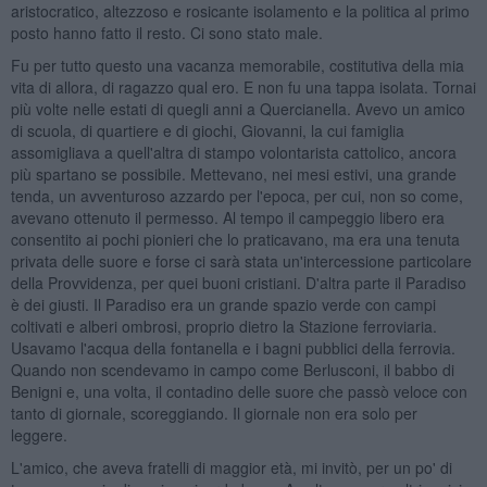
aristocratico, altezzoso e rosicante isolamento e la politica al primo
posto hanno fatto il resto. Ci sono stato male.
Fu per tutto questo una vacanza memorabile, costitutiva della mia
vita di allora, di ragazzo qual ero. E non fu una tappa isolata. Tornai
più volte nelle estati di quegli anni a Quercianella. Avevo un amico
di scuola, di quartiere e di giochi, Giovanni, la cui famiglia
assomigliava a quell'altra di stampo volontarista cattolico, ancora
più spartano se possibile. Mettevano, nei mesi estivi, una grande
tenda, un avventuroso azzardo per l'epoca, per cui, non so come,
avevano ottenuto il permesso. Al tempo il campeggio libero era
consentito ai pochi pionieri che lo praticavano, ma era una tenuta
privata delle suore e forse ci sarà stata un'intercessione particolare
della Provvidenza, per quei buoni cristiani. D'altra parte il Paradiso
è dei giusti. Il Paradiso era un grande spazio verde con campi
coltivati e alberi ombrosi, proprio dietro la Stazione ferroviaria.
Usavamo l'acqua della fontanella e i bagni pubblici della ferrovia.
Quando non scendevamo in campo come Berlusconi, il babbo di
Benigni e, una volta, il contadino delle suore che passò veloce con
tanto di giornale, scoreggiando. Il giornale non era solo per
leggere.
L'amico, che aveva fratelli di maggior età, mi invitò, per un po' di