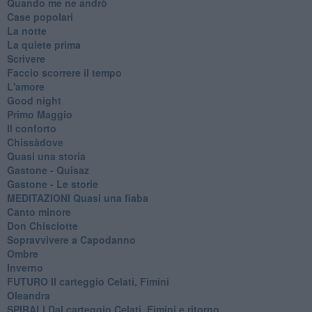
Quando me ne andrò
Case popolari
La notte
La quiete prima
Scrivere
Faccio scorrere il tempo
L'amore
Good night
Primo Maggio
Il conforto
Chissàdove
Quasi una storia
Gastone - Quisaz
Gastone - Le storie
MEDITAZIONI Quasi una fiaba
Canto minore
Don Chisciotte
Sopravvivere a Capodanno
Ombre
Inverno
FUTURO Il carteggio Celati, Fimini
Oleandra
SPIRALI Dal carteggio Celati, Fimini e ritorno