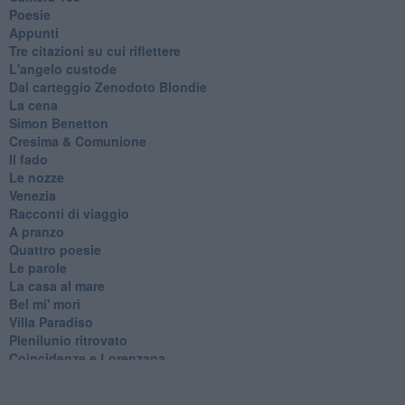
Poesie
Appunti
Tre citazioni su cui riflettere
L'angelo custode
Dal carteggio Zenodoto Blondie
La cena
Simon Benetton
Cresima & Comunione
Il fado
Le nozze
Venezia
Racconti di viaggio
A pranzo
Quattro poesie
Le parole
La casa al mare
Bel mi' morì
Villa Paradiso
Plenilunio ritrovato
Coincidenze e Lorenzana
Poesie e racconti
Un racconto ed una poesia