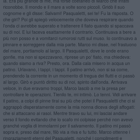
là. Era più grande di me, ma forse coetaneo di Marco che infatti
riconobbe. Il mondo e il mare a volte sono piccoli. Gridò il suo
cognome e gli disse: Salvami! Pasqualetti, sei te! Fu la risposta. O
che giri? Poi gli spiegò velocemente che doveva respirare quando
l'onda ci avrebbe superato e trattenere il fiato quando si spaccava
su di noi. E lui faceva esattamente il contrario. Continuava a bere a
più non posso e a vomitarci rumorosi rutti sul muso. Io continuavo a
pinnare e sorreggere dalla mia parte. Marco mi disse, nel frastuono
del mare, portiamolo al largo. Il Pasqualetti, dove le onde erano
gonfie, ma non si spezzavano, riprese un po' fiato, ma chiedeva:
quando siamo a riva? Presto, ora. Dalla cala misero in acqua un
patino. Urlavano, i tappi, i tappi. Il patino arrivò, non si sa come,
prendendo la corrente in un momento di tregua dei flutti e ci passò
al largo. Girò e puntò diritto su di noi, spinto dall'onda. Arrivava
veloce, in due eravamo troppi, Marco lasciò a me la presa per
controllare le operazioni. Tienilo te, mi intimò. Lo tenni. Vidi arrivare
il patino, a colpi di pinne tirai su più che potei il Pasqualetti che ci si
aggrappò disperatamente come la mia nonna diceva degli affogati:
che si attaccano ai rasoi. Mentre tiravo su lui, mi lasciai andare
verso il fondo evitando che lo scafo mi colpisse perché non avevo
granché voglia di immolarmi per il salvamento. Il patino mi passò
sopra e, preso dal mare, filò via a riva e fu tutto. Marco ottenne i
ringraziamenti eterni del Pasqualetti, nonché i complimenti e