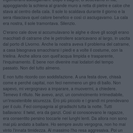
appoggiando la schiena al grande muro a retta di pietre e calce che
stava al centro della cala. Il sole lo scaldava durante il giorno e la
sera rilasciava quel calore benefico e così ci asciugavamo. La cala
era nostra, il sole tramontava. Silenzio.
C'erano cale dove si accumulavano le alghe e dove gli scogli erano
macchiati di catrame che le petroliere scaricavano al largo, in uscita
dal porto di Livorno. Anche la nostra aveva il problema del catrame,
a casa bisognava smacchiarsi i piedi e a volte il costume, con la
trielina. Anche allora con quell'acqua limpida e trasparente,
l'inquinamento. È bene non divenire mai lodatori del tempo
passato. Non del tutto almeno.
E non tutto ricordo con soddisfazione. A una festa dove, chissà
come e perché capitai, non feci nemmeno un giro di ballo. Non
sapevo, mi vergognavo a imparare, a muovermi, a chiedere.
Temevo il rifiuto. Ne avevo, anzi, un convincimento irrimediabile,
un'insostenibile sicurezza. Ero più piccolo e i grandi mi prendevano
per il culo. Feci compagnia al giradischi tutta la notte. Tutti
ballavano: il twist, era da ganzi. Così si conoscevano le ragazze,
era consentito persino toccarle nei lunghi lenti. Da allora non sono
mai più andato a ballare. Ho sempre avuto vergogna, non ho mai
vinto l'innata timidezza. Al massimo l'ho resa aggressiva. Poi un