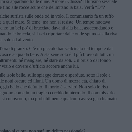
ni si appartano tra le dune. Amore? Chissà? Il turismo sessuale
e fino alle rocce scure che delimitano la baia. Verrà “D”?
che surfista sulle onde od in volo. Il commissario fa un tuffo
ste a quel mare. Si teme, ma non si resiste. Un tempo nuotava
eno: un bel po’ di bracciate davanti alla baia, assecondando e
inando le braccia, si lascia riportare dalle onde spumose alla riva.
l sole ed al vento.
all’ora di pranzo. C’è un piccolo bar scalcinato dal tempo e dal
cosa e acqua da bere. A starsene solo è il più bravo di tutti: un
trimenti: né mangiare, né stare da soli. Un brusio dal fondo
r vizio e dovere d’ufficio accorre anche lui.
lle isole belle, sulle spiagge dorate e sperdute, sotto il sole a
elle notti oscure ed illuni. Un uomo di mezza età, chiaro di
to, già bello che defunto. Il morto è servito! Non solo le risa
nseguono come in un tragico cerchio ininterrotto. Il commissario
o, si conoscono, ma probabilmente qualcuno aveva già chiamato
alato al cuore, non sarà un delitto passionale?