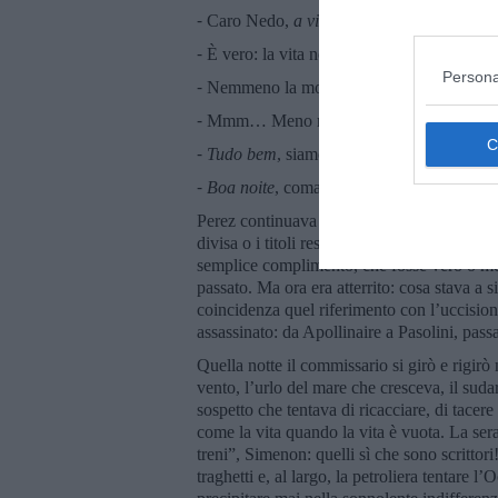
⁃ Caro Nedo,
a vida não
é
um poema!
⁃ È vero: la vita non è una poesia,
nem mes
Persona
⁃ Nemmeno la morte, è ancora più vero. Alla
⁃ Mmm… Meno male te conosci l’italiano me
⁃
Tudo bem
, siamo arrivati, se ti viene in
⁃
Boa noite
, comandante.
Perez continuava a chiamarlo commissario, 
divisa o i titoli restano dentro di noi per t
semplice complimento, che fosse vero o men
passato. Ma ora era atterrito: cosa stava a s
coincidenza quel riferimento con l’uccision
assassinato: da Apollinaire a Pasolini, pa
Quella notte il commissario si girò e rigirò
vento, l’urlo del mare che cresceva, il sudar
sospetto che tentava di ricacciare, di tacere
come la vita quando la vita è vuota. La se
treni”, Simenon: quelli sì che sono scrittori
traghetti e, al largo, la petroliera tentare