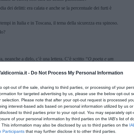
ia dei delitti: era calata e anche se la percentuale dei furti è
tempi in Italia e in Toscana, il tema della sicurezza era spinoso.
lo?
, neanche a dirlo, c’è una lettera. C’è scritto
“
O poeta
e um
essoa! Che vorrà dire? E perché non si è fatta vedere? Perché
l ritorno, il commissario chiede a Perez se avevano già identificato
ldicornia.it -
Do Not Process My Personal Information
di origine spagnola…
to opt-out of the sale, sharing to third parties, or processing of your per
formation for targeted advertising by us, please use the below opt-out s
r selection. Please note that after your opt-out request is processed y
eing interest-based ads based on personal information utilized by us or
disclosed to third parties prior to your opt-out. You may separately opt-
losure of your personal information by third parties on the IAB’s list of
. This information may also be disclosed by us to third parties on the
IA
r contrasto.
Participants
that may further disclose it to other third parties.