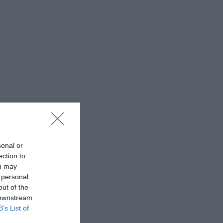
sonal or
ection to
ou may
 personal
out of the
 downstream
B’s List of