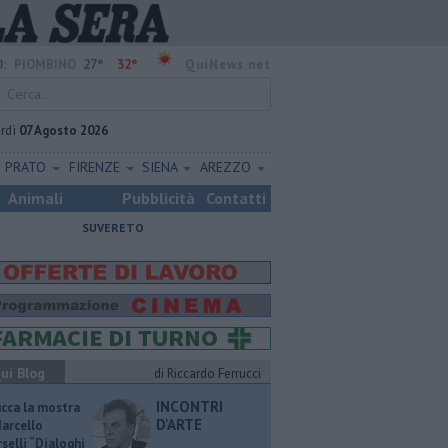
27°
32°
:
PIOMBINO
QuiNews.net
rdì
07 Agosto 2026
PRATO
FIRENZE
SIENA
AREZZO
Animali
Pubblicità
Contatti
SUVERETO
ui Blog
di Riccardo Ferrucci
INCONTRI
ucca la mostra
D'ARTE
Marcello
selli “Dialoghi