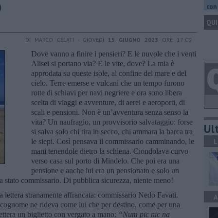
o
con 
QUI
DI MARCO CELATI - GIOVEDÌ
15 GIUGNO 2023
ORE 17:09
Dove vanno a finire i pensieri? E le nuvole che i venti
Alisei si portano via? E le vite, dove? La mia è
approdata su queste isole, al confine del mare e del
cielo. Terre emerse e vulcani che un tempo furono
rotte di schiavi per navi negriere e ora sono libera
scelta di viaggi e avventure, di aerei e aeroporti, di
scali e pensioni. Non è un’avventura senza senso la
vita? Un naufragio, un provvisorio salvataggio: forse
Ult
si salva solo chi tira in secco, chi ammara la barca tra
le siepi. Così pensava il commissario camminando, le
L
mani tenendole dietro la schiena. Ciondolava curvo
verso casa sul porto di Mindelo. Che poi era una
pensione e anche lui era un pensionato e solo un
ra stato commissario. Di pubblica sicurezza, niente meno!
una lettera stranamente affrancata: commissario Nedo Favati.
A
e cognome ne rideva come lui che per destino, come per una
 lettera un biglietto con vergato a mano:
“Num pic nic na