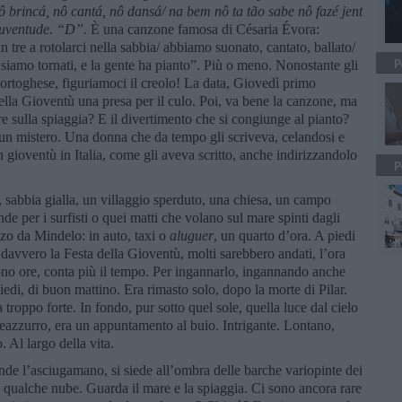
ô brincá, nô
cantá, nô
dansá/
n
a bem nô ta t
ã
o sabe nô
faz
é jent
Juventude.
“D”.
È una canzone famosa di Césaria Évora:
tre a rotolarci nella sabbia/ abbiamo suonato, cantato, ballato/
P
 siamo tornati, e la gente ha pianto”. Più o meno. Nonostante gli
ortoghese, figuriamoci il creolo! La data, Giovedì primo
la Gioventù una presa per il culo. Poi, va bene la canzone, ma
re sulla spiaggia? E il divertimento che si congiunge al pianto?
 un mistero. Una donna che da tempo gli scriveva, celandosi e
 gioventù in Italia, come gli aveva scritto, anche indirizzandolo
P
 sabbia gialla, un villaggio sperduto, una chiesa, un campo
e per i surfisti o quei matti che volano sul mare spinti dagli
zzo da Mindelo: in auto, taxi o
aluguer
, un quarto d’ora. A piedi
davvero la Festa della Gioventù, molti sarebbero andati, l’ora
no ore, conta più il tempo. Per ingannarlo, ingannando anche
 piedi, di buon mattino. Era rimasto solo, dopo la morte di Pilar.
troppo forte. In fondo, pur sotto quel sole, quella luce dal cielo
rdeazzurro, era un appuntamento al buio. Intrigante. Lontano,
. Al largo della vita.
nde l’asciugamano, si siede all’ombra delle barche variopinte dei
’è qualche nube. Guarda il mare e la spiaggia. Ci sono ancora rare