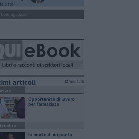
la città"
Condoglianze
imi articoli
Vedi tutti
avoro
Opportunità di lavoro
per farmacista
ttualità
In morte di un poeta