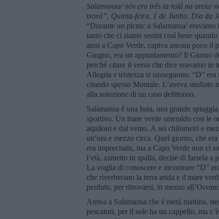
Salamansa/
nó
s era três ta rol
á na areia/
n
txorá”
. Quinta-feira, 1 de
J
unho. Dia da 
“Durante un picnic a Salamansa/ eravamo in 
tanto che ci siamo sentiti così bene quando
anni a Capo Verde, capiva ancora poco il p
Giugno, era un appuntamento? Il Giorno del
perché citare il verso che dice eravamo in t
Allegria e tristezza si susseguono. “D” era
citando spesso Montale. L’aveva studiato in
alla soluzione di un caso delittuoso.
Salamansa è una baia, una grande spiaggia,
sportivo. Un mare verde smeraldo con le ond
aquiloni e dal vento. A sei chilometri e me
un’ora e mezzo circa. Quel giorno, che era 
era imprecisata, ma a Capo Verde non ci so
l’età, zainetto in spalla, decise di farsela a
La voglia di conoscere e incontrare “D” era 
che riverberano la terra arida e il mare ve
perduto, per ritrovarsi, in mezzo all’Oceano
Arriva a Salamansa che è metà mattina, ste
pescatori, per il sole ha un cappello, ma c