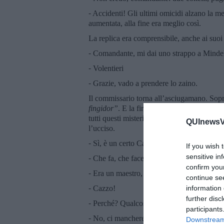
⁃ Accidenti! Gli ultimi omicidi alzano la med
aumentata, alla fine era meglio così.
La replica era comprensibile, anche ai suoi 
⁃ Comandante, mi dai uno strappo a Minde
⁃ Volentieri
⁃ Grazie, vado a prendere lo zaino.
Il commissario torna all’asciugamano. Sopra
fingidor”
. E la firma:
“D”
. Questa volta P
tutti questi misteri? Nell’auto, sulla via de
QUInewsVa
l’ucciso.
⁃ Sì, è un certo Carlos del Cerro Grande, 
If you wish 
sensitive in
⁃ Che fa, che faceva di mestiere?
confirm you
⁃ Era un maestro, scriveva poesie.
continue se
⁃ Cazzo!
information 
further disc
⁃ Perché? Qualcosa contro i poeti?
participants
⁃ No, ci mancherebbe. Mi è venuto così, pe
Downstream 