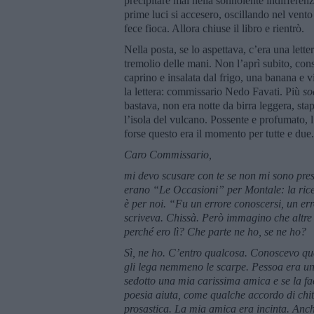
precipitare mai nella sonnolente indifferenza
prime luci si accesero, oscillando nel vento 
fece fioca. Allora chiuse il libro e rientrò.
Nella posta, se lo aspettava, c’era una lette
tremolio delle mani. Non l’aprì subito, co
caprino e insalata dal frigo, una banana e vi
la lettera: commissario Nedo Favati. Più
so
bastava, non era notte da birra leggera, sta
l’isola del vulcano. Possente e profumato, l
forse questo era il momento per tutte e due. 
Caro Commissario,
mi devo scusare con te se non mi sono pres
erano
“
Le
Occasioni”
per Montale: la ric
è per noi.
“
Fu un errore conoscersi, un err
scriveva. Chissà. Per
ò immagino che altre 
perch
é
ero lì
? Che parte ne ho, se ne ho?
Sì
, ne ho. C
’
entro qualcosa. Conoscevo qu
gli lega nemmeno le scarpe. Pessoa era un s
sedotto una mia carissima amica e se la f
poesia aiuta, come qualche accordo di chita
prosastica. La mia amica era incinta. Anche