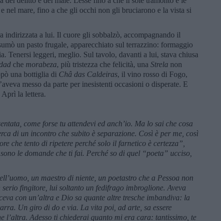
 del delitto e del male. Lesse fino a che il sole tramontò e le
e nel mare, fino a che gli occhi non gli bruciarono e la vista si
ra indirizzata a lui. Il cuore gli sobbalzò, accompagnando il
nsumò un pasto frugale, apparecchiato sul terrazzino: formaggio
a. Tenersi leggeri, meglio. Sul tavolo, davanti a lui, stava chiusa
dad
che
morabeza
, più tristezza che felicità, una
Strela
non
ppò una bottiglia di
Châ da
s
Caldeira
s
, il vino rosso di Fogo,
’aveva messo da parte per inesistenti occasioni o disperate. E
Aprì la lettera.
entata, come forse tu attendevi ed anch
’
io. Ma lo sai che cosa
erca di un incontro che subito è separazione. Così è per me, così
ore che tento di ripetere perch
é
solo il farnetico è certezza”
,
sono le domande che ti fai. Perch
é
so di quel
“
poeta”
ucciso,
ell
’
uomo, un maestro di niente, un poetastro che a Pessoa non
erio fingitore, lui soltanto un fedifrago imbroglione. Aveva
aceva con un
’
altra e Dio sa quante altre tresche imbandiva: la
rra. Un giro di do e via. La vita poi, ad arte, sa essere
 l’altra. Adesso ti chiederai quanto mi era cara: tantissimo, te