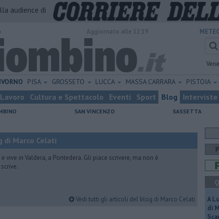
alla audience di
o
Aggiornato alle 12:19
METEO
Vene
IVORNO
PISA
GROSSETO
LUCCA
MASSA CARRARA
PISTOIA
Lavoro
Cultura e Spettacolo
Eventi
Sport
Blog
Interviste
MBINO
SAN VINCENZO
SASSETTA
 di Marco Celati
vive in Valdera, a Pontedera. Gli piace scrivere, ma non è
scrive.
Q
Vedi tutti gli articoli del blog di Marco Celati
A L
di 
Scar