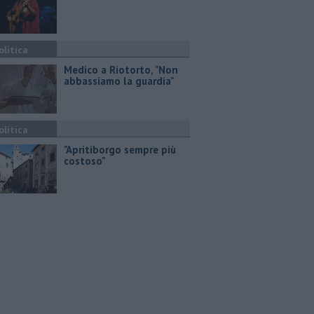
olitica
Medico a Riotorto, "Non
abbassiamo la guardia"
olitica
"Apritiborgo sempre più
costoso"