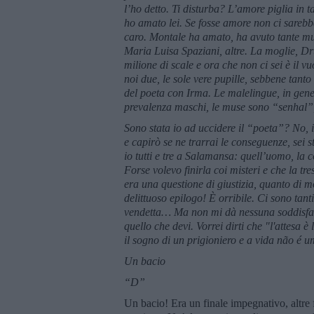
l
’
ho detto. Ti disturba? L
’
amore piglia in 
ho amato lei. Se fosse amore non ci sarebbe
caro. Montale ha amato, ha avuto tante mus
Maria Luisa Spaziani, altre. La moglie, Dr
milione di scale e ora che non ci sei è il
noi due, le sole vere pupille, sebbene tanto
del poeta con Irma. Le malelingue, in genere
prevalenza maschi, le muse sono
“
senhal”
Sono stata io ad uccidere il
“
poeta”
? No, 
e capirò se ne trarrai le conseguenze, sei s
io tutti e tre a Salamansa: quell
’
uomo, la c
Forse volevo finirla coi misteri e che la tre
era una questione di giustizia, quanto di 
delittuoso epilogo! È orribile. Ci sono tan
vendetta…
Ma non mi dà
nessuna soddisfa
quello che devi. Vorrei dirti che "l'attesa è
il sogno di un prigioniero e a vida n
ão
é
um
Un bacio
“D”
Un bacio! Era un finale impegnativo, altre fr