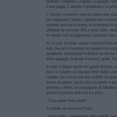
persone. Vengono a coppie e a gruppi. Alcu
è una piaga. L’arenile è grandioso e si perd
L’oceano si muove, non sta fermo mai. Qual
per ingannare l’attesa e perché non si resi
lontano, ma ora ha paura, si avventura di m
sfidando la corrente. Poi, a testa sotto, mul
Si stende sull’asciugamano, lasciando fare a
Si va così, tra noia, sonno e pensieri fino 
sole, ma lui si è portato un panino con qual
campione. Sennonché il destino ha deciso al
della spiaggia, la gente si muove, grida. Pe
Il male ci segue anche nei giorni di festa, su
picco o calante, al chiarore delle stelle o n
carnato, era a terra con due coltelli nel pet
vanno in pianto, ma la vita e la morte si i
telefona a Perez, il comandante di Mindel
perché la polizia arriva di lì a poco.
⁃ Una rapina finita male?
Si chiede ad alta voce Perez.
⁃ Non credo, comandante: due coltelli, pugn