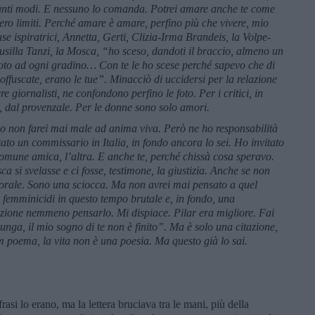
tanti modi. E nessuno lo comanda. Potrei amare anche te come
ro limiti. Perch
é
amare è amare, perfino più che vivere, mio
e ispiratrici, Annetta, Gerti, Clizia-Irma Brandeis, la Volpe-
usilla Tanzi, la Mosca,
“
ho sceso, dandoti il braccio, almeno un
 vuoto ad ogni gradino…
Con te le ho scese perch
é
sapevo che di
 offuscate, erano le tue”
. Minacciò di uccidersi per la relazione
 giornalisti, ne confondono perfino le foto. Per i critici, in
, dal provenzale. Per le donne sono solo amori.
io non farei mai male ad anima viva. Però ne ho responsabilità
tato un commissario in Italia, in fondo ancora lo sei. Ho invitato
omune amica, l
’
altra. E anche te, perch
é chissà
cosa speravo.
sca si svelasse e ci fosse, testimone, la giustizia. Anche se non
morale. Sono una sciocca. Ma non avrei mai pensato a quel
ti femminicidi in questo tempo brutale e, in fondo, una
zione nemmeno pensarlo. Mi dispiace. Pilar era migliore. Fai
 lunga, il mio sogno di te non è finito”.
Ma è solo una citazione,
 poema, la vita non è una poesia. Ma questo già
lo sai.
asi lo erano, ma la lettera bruciava tra le mani, più della