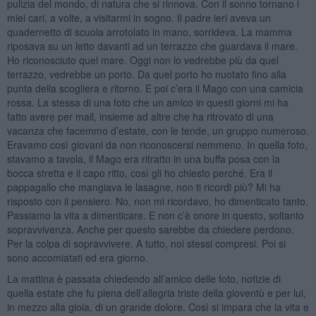
pulizia del mondo, di natura che si rinnova. Con il sonno tornano i
miei cari, a volte, a visitarmi in sogno. Il padre ieri aveva un
quadernetto di scuola arrotolato in mano, sorrideva. La mamma
riposava su un letto davanti ad un terrazzo che guardava il mare.
Ho riconosciuto quel mare. Oggi non lo vedrebbe più da quel
terrazzo, vedrebbe un porto. Da quel porto ho nuotato fino alla
punta della scogliera e ritorno. E poi c’era il Mago con una camicia
rossa. La stessa di una foto che un amico in questi giorni mi ha
fatto avere per mail, insieme ad altre che ha ritrovato di una
vacanza che facemmo d’estate, con le tende, un gruppo numeroso.
Eravamo così giovani da non riconoscersi nemmeno. In quella foto,
stavamo a tavola, il Mago era ritratto in una buffa posa con la
bocca stretta e il capo ritto, così gli ho chiesto perché. Era il
pappagallo che mangiava le lasagne, non ti ricordi più? Mi ha
risposto con il pensiero. No, non mi ricordavo, ho dimenticato tanto.
Passiamo la vita a dimenticare. E non c’è onore in questo, soltanto
sopravvivenza. Anche per questo sarebbe da chiedere perdono.
Per la colpa di sopravvivere. A tutto, noi stessi compresi. Poi si
sono accomiatati ed era giorno.
La mattina è passata chiedendo all’amico delle foto, notizie di
quella estate che fu piena dell’allegria triste della gioventù e per lui,
in mezzo alla gioia, di un grande dolore. Così si impara che la vita e