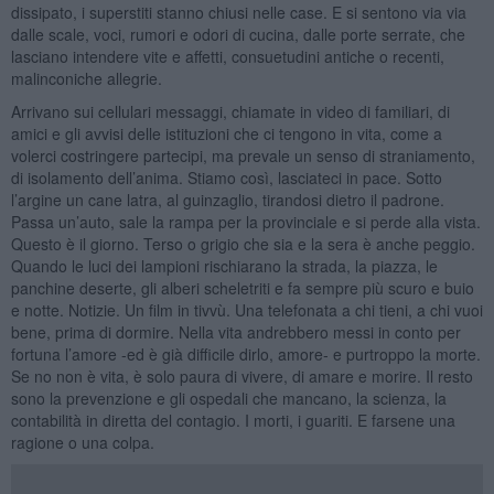
dissipato, i superstiti stanno chiusi nelle case. E si sentono via via
dalle scale, voci, rumori e odori di cucina, dalle porte serrate, che
lasciano intendere vite e affetti, consuetudini antiche o recenti,
malinconiche allegrie.
Arrivano sui cellulari messaggi, chiamate in video di familiari, di
amici e gli avvisi delle istituzioni che ci tengono in vita, come a
volerci costringere partecipi, ma prevale un senso di straniamento,
di isolamento dell’anima. Stiamo così, lasciateci in pace. Sotto
l’argine un cane latra, al guinzaglio, tirandosi dietro il padrone.
Passa un’auto, sale la rampa per la provinciale e si perde alla vista.
Questo è il giorno. Terso o grigio che sia e la sera è anche peggio.
Quando le luci dei lampioni rischiarano la strada, la piazza, le
panchine deserte, gli alberi scheletriti e fa sempre più scuro e buio
e notte. Notizie. Un film in tivvù. Una telefonata a chi tieni, a chi vuoi
bene, prima di dormire. Nella vita andrebbero messi in conto per
fortuna l’amore -ed è già difficile dirlo, amore- e purtroppo la morte.
Se no non è vita, è solo paura di vivere, di amare e morire. Il resto
sono la prevenzione e gli ospedali che mancano, la scienza, la
contabilità in diretta del contagio. I morti, i guariti. E farsene una
ragione o una colpa.