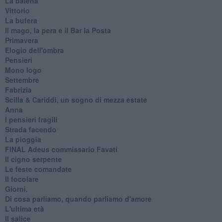
La balena
Vittorio
La bufera
Il mago, la pera e il Bar la Posta
Primavera
Elogio dell'ombra
Pensieri
Mono logo
Settembre
Fabrizia
​Scilla & Cariddi, un sogno di mezza estate
Anna
I pensieri fragili
Strada facendo
La pioggia
FINAL Adeus commissario Favati
Il cigno serpente
Le feste comandate
Il focolare
Giorni.
Di cosa parliamo, quando parliamo d'amore
L'ultima età
Il salice