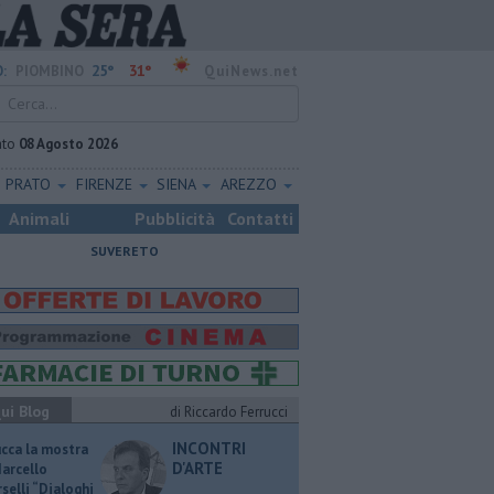
25°
31°
:
PIOMBINO
QuiNews.net
ato
08 Agosto 2026
PRATO
FIRENZE
SIENA
AREZZO
Animali
Pubblicità
Contatti
SUVERETO
ui Blog
di Riccardo Ferrucci
INCONTRI
ucca la mostra
D'ARTE
Marcello
selli “Dialoghi