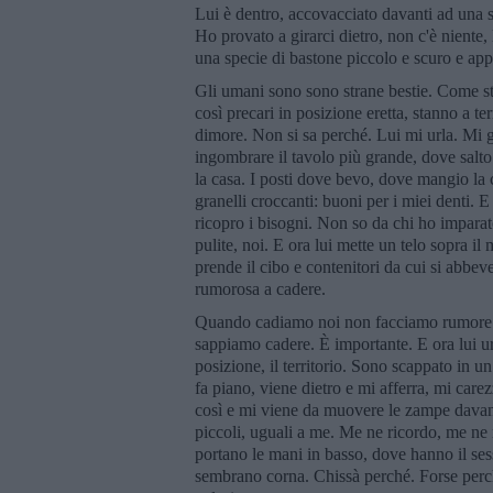
Lui è dentro, accovacciato davanti ad una
Ho provato a girarci dietro, non c'è niente,
una specie di bastone piccolo e scuro e ap
Gli umani sono sono strane bestie. Come stra
così precari in posizione eretta, stanno a te
dimore. Non si sa perché. Lui mi urla. Mi g
ingombrare il tavolo più grande, dove salto 
la casa. I posti dove bevo, dove mangio la 
granelli croccanti: buoni per i miei denti. E
ricopro i bisogni. Non so da chi ho impara
pulite, noi. E ora lui mette un telo sopra il 
prende il cibo e contenitori da cui si abbev
rumorosa a cadere.
Quando cadiamo noi non facciamo rumore. Se
sappiamo cadere. È importante. E ora lui ur
posizione, il territorio. Sono scappato in u
fa piano, viene dietro e mi afferra, mi care
così e mi viene da muovere le zampe davant
piccoli, uguali a me. Me ne ricordo, me ne
portano le mani in basso, dove hanno il ses
sembrano corna. Chissà perché. Forse perch