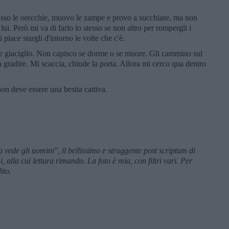
asso le orecchie, muovo le zampe e provo a succhiare, ma non
 lui. Però mi va di farlo lo stesso se non altro per rompergli i
 piace stargli d'intorno le volte che c'è.
e giaciglio. Non capisco se dorme o se muore. Gli cammino sul
gradire. Mi scaccia, chiude la porta. Allora mi cerco qua dentro
on deve essere una bestia cattiva.
ede gli uomini", il bellissimo e struggente post scriptum di
lla cui lettura rimando. La foto è mia, con filtri vari. Per
dito.