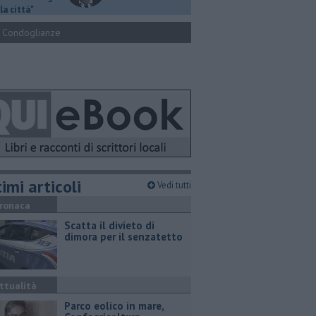
la città"
Condoglianze
imi articoli
Vedi tutti
ronaca
Scatta il divieto di
dimora per il senzatetto
ttualità
Parco eolico in mare,