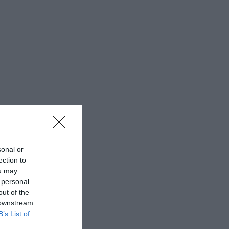
sonal or
ection to
ou may
 personal
out of the
 downstream
B’s List of