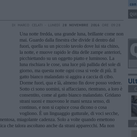
con 
QUI
DI MARCO CELATI - LUNEDÌ
28 NOVEMBRE 2016
ORE 09:28
Una notte fredda, una grande luna, brillante come non
mai. Guardo dalla finestra che divide il dentro dal
fuori, quella su un piccolo tavolo dove lui sta chino,
la notte, e muove rapido le dita delle zampe anteriori,
picchiettando su un oggetto piatto e luminoso. La
luna rischiara le cose, una luce più pallida del sole di
giorno, ma questa notte ogni cosa si vede di più. Il
gatto bianco malandato si aggira a caccia di cibo.
Ult
Dorme fuori, qua e là, almeno fin dove posso vedere.
Sotto ci sono uomini, si affacciano, rientrano, a loro è
C
consentito, come al gatto bianco malandato. Gridano
strani suoni e muovono le mani senza senso, di
continuo, e non si capisce cosa dicono o cosa
vogliono. È un linguaggio gutturale, di voci secche,
mentosa, miagolante cadenza. Solo a volte quando emettono
A
sica che talora ascoltano anche da strani apparecchi. Ma non