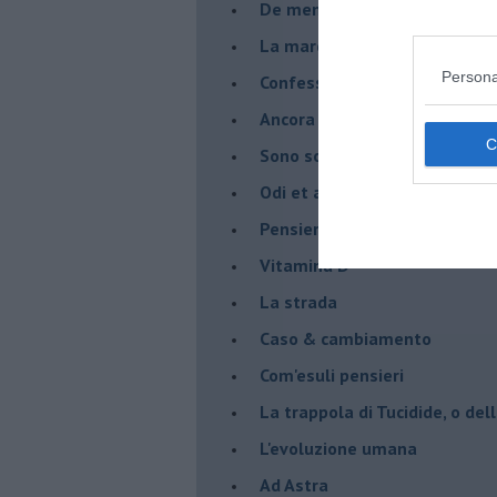
De mente
La marcia
Persona
Confessioni del pappagallo
Ancora pensieri & disordine
Sono solo parole
Odi et amo
Pensieri in disordine sparso
Vitamina D
La strada
Caso & cambiamento
Com'esuli pensieri
La trappola di Tucidide, o dell
L'evoluzione umana
Ad Astra