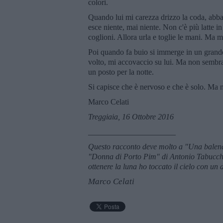
colori.
Quando lui mi carezza drizzo la coda, abb
esce niente, mai niente. Non c'è più latte in
coglioni. Allora urla e toglie le mani. Ma mi
Poi quando fa buio si immerge in un grand
volto, mi accovaccio su lui. Ma non sembra 
un posto per la notte.
Si capisce che è nervoso e che è solo. Ma n
Marco Celati
Treggiaia, 16 Ottobre 2016
______________________
Questo racconto deve molto a "Una balena v
"Donna di Porto Pim" di Antonio Tabucchi, a
ottenere la luna ho toccato il cielo con un 
Marco Celati