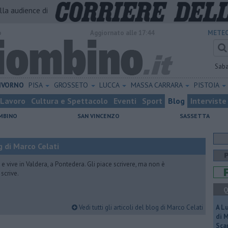
alla audience di
o
Aggiornato alle 17:44
METEO
Sab
IVORNO
PISA
GROSSETO
LUCCA
MASSA CARRARA
PISTOIA
Lavoro
Cultura e Spettacolo
Eventi
Sport
Blog
Interviste
MBINO
SAN VINCENZO
SASSETTA
 di Marco Celati
vive in Valdera, a Pontedera. Gli piace scrivere, ma non è
scrive.
Q
Vedi tutti gli articoli del blog di Marco Celati
A L
di 
Scar