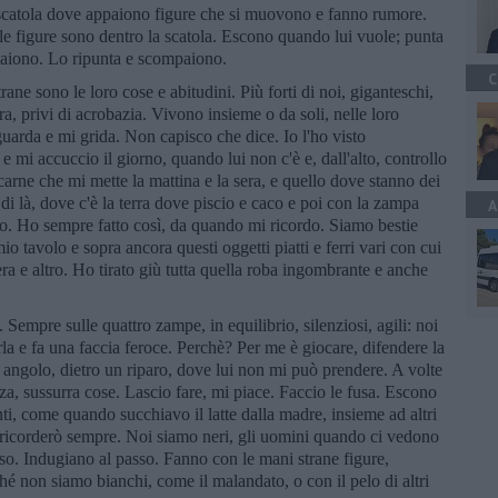
 scatola dove appaiono figure che si muovono e fanno rumore.
 le figure sono dentro la scatola. Escono quando lui vuole; punta
paiono. Lo ripunta e scompaiono.
C
ne sono le loro cose e abitudini. Più forti di noi, giganteschi,
rra, privi di acrobazia. Vivono insieme o da soli, nelle loro
uarda e mi grida. Non capisco che dice. Io l'ho visto
e mi accuccio il giorno, quando lui non c'è e, dall'alto, controllo
carne che mi mette la mattina e la sera, e quello dove stanno dei
 di là, dove c'è la terra dove piscio e caco e poi con la zampa
A
to. Ho sempre fatto così, da quando mi ricordo. Siamo bestie
mio tavolo e sopra ancora questi oggetti piatti e ferri vari con cui
era e altro. Ho tirato giù tutta quella roba ingombrante e anche
mpre sulle quattro zampe, in equilibrio, silenziosi, agili: noi
la e fa una faccia feroce. Perchè? Per me è giocare, difendere la
n angolo, dietro un riparo, dove lui non mi può prendere. A volte
zza, sussurra cose. Lascio fare, mi piace. Faccio le fusa. Escono
i, come quando succhiavo il latte dalla madre, insieme ad altri
 ricorderò sempre. Noi siamo neri, gli uomini quando ci vedono
so. Indugiano al passo. Fanno con le mani strane figure,
é non siamo bianchi, come il malandato, o con il pelo di altri