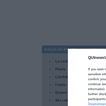
Articoli dal Blog “Racconti della do
QUInewsVa
La controversia degli azzimi
Finale
If you wish 
sensitive in
L'archivio
confirm you
I nomi
continue se
information 
Essere
further disc
participants
Res rebus
Downstream 