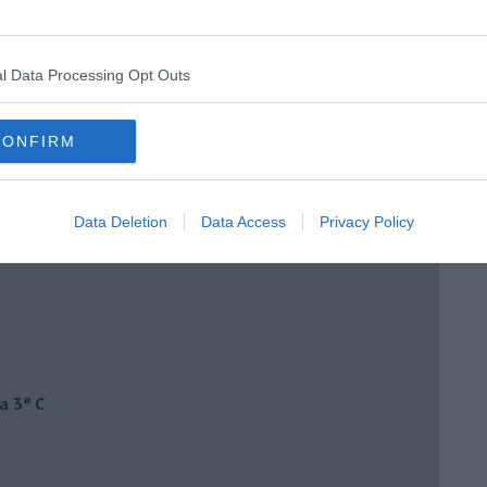
l Data Processing Opt Outs
CONFIRM
Data Deletion
Data Access
Privacy Policy
a 3ª C