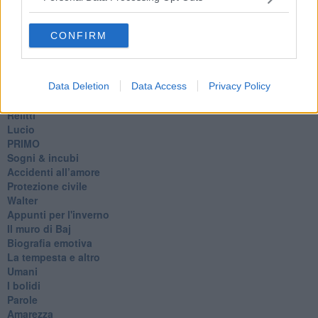
Tristezza
I libri
La scadenza
CONFIRM
Passo a due
Vivere
Prima di andare via
Triage
Data Deletion
Data Access
Privacy Policy
Persona
Relitti
Lucio
PRIMO
Sogni & incubi
Accidenti all’amore
Protezione civile
Walter
Appunti per l'inverno
Il muro di Baj
Biografia emotiva
La tempesta e altro
Umani
I bolidi
Parole
Amarezza