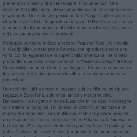
premendo un tasto o due del cellulare. E va bene così. Una
versione 2.0 della carità, intesa come elemosina, non come amore
o solidarietà. Del resto che possiamo fare? Oggi l'indifferenza è la
cifra del vivere di chi, in qualche modo può. E l'indifferenza si pasce
di populismi, di demagogia e di crisi e forse, anzi senz'altro, anche
del mio compassionevole moralismo.
Purtroppo non sono andato a vedere
"Irrational Man"
, l'ultimo film
di Woody Allen, presentato a Cannes, che riproduce ancora una
volta, con la leggerezza e la superficialità americana, i temi della
profondità e pallosità russa contenuti in
"Delitto & Castigo"
di Fëdor
Dostoevskij che non ho letto e non leggerò. E questa è una cattiva
inclinazione della mia ignorante incultura, ma almeno non è una
recensione.
Uno dei miei figli ha deciso di passare la fine dell'anno con la sua
ragazza a Barcellona, splendida, antica e moderna città.
Benissimo. Ha un gatto di nome Lucio che mi ha dato in consegna
con lettiera, e mangime. Ho chiesto,
fa danni?
La mia casa è un
museo di ammennicoli vari, inutili catalizzatori di polvere, ereditati
da precedenti esistenze: non solo le mie.
Ruba la carta igienica
, mi
ha risposto.
Si è sempre saputo che i gatti sono bestie pulite
, gli ho
detto.
Ci gioca
.
Ah, ecco!
E così, per queste feste, sono stato con