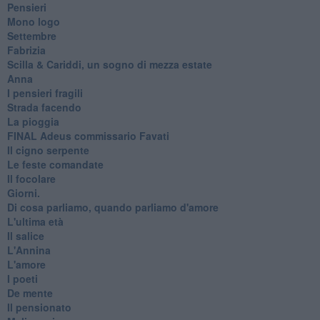
Pensieri
Mono logo
Settembre
Fabrizia
​Scilla & Cariddi, un sogno di mezza estate
Anna
I pensieri fragili
Strada facendo
La pioggia
FINAL Adeus commissario Favati
Il cigno serpente
Le feste comandate
Il focolare
Giorni.
Di cosa parliamo, quando parliamo d'amore
L'ultima età
Il salice
L'Annina
L'amore
I poeti
De mente
Il pensionato