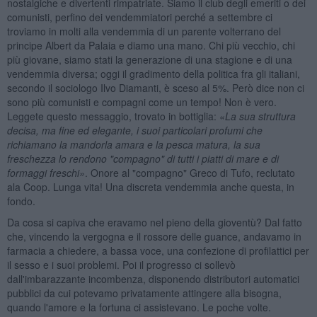
nostalgiche e divertenti rimpatriate. Siamo il club degli emeriti o dei
comunisti, perfino dei vendemmiatori perché a settembre ci
troviamo in molti alla vendemmia di un parente volterrano del
principe Albert da Palaia e diamo una mano. Chi più vecchio, chi
più giovane, siamo stati la generazione di una stagione e di una
vendemmia diversa; oggi il gradimento della politica fra gli italiani,
secondo il sociologo Ilvo Diamanti, è sceso al 5%. Però dice non ci
sono più comunisti e compagni come un tempo! Non è vero.
Leggete questo messaggio, trovato in bottiglia:
«La sua struttura
decisa, ma fine ed elegante, i suoi particolari profumi che
richiamano la mandorla amara e la pesca matura, la sua
freschezza lo rendono "compagno" di tutti i piatti di mare e di
formaggi freschi»
. Onore al "compagno" Greco di Tufo, reclutato
ala Coop. Lunga vita! Una discreta vendemmia anche questa, in
fondo.
Da cosa si capiva che eravamo nel pieno della gioventù? Dal fatto
che, vincendo la vergogna e il rossore delle guance, andavamo in
farmacia a chiedere, a bassa voce, una confezione di profilattici per
il sesso e i suoi problemi. Poi il progresso ci sollevò
dall'imbarazzante incombenza, disponendo distributori automatici
pubblici da cui potevamo privatamente attingere alla bisogna,
quando l'amore e la fortuna ci assistevano. Le poche volte.