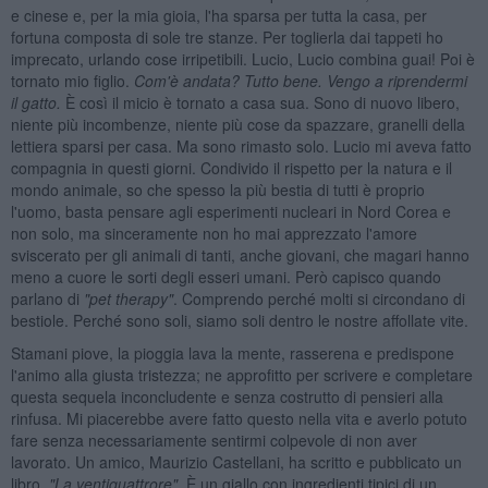
e cinese e, per la mia gioia, l'ha sparsa per tutta la casa, per
fortuna composta di sole tre stanze. Per toglierla dai tappeti ho
imprecato, urlando cose irripetibili. Lucio, Lucio combina guai! Poi è
tornato mio figlio.
Com'è andata? Tutto bene. Vengo a riprendermi
il gatto.
È così il micio è tornato a casa sua. Sono di nuovo libero,
niente più incombenze, niente più cose da spazzare, granelli della
lettiera sparsi per casa. Ma sono rimasto solo. Lucio mi aveva fatto
compagnia in questi giorni. Condivido il rispetto per la natura e il
mondo animale, so che spesso la più bestia di tutti è proprio
l'uomo, basta pensare agli esperimenti nucleari in Nord Corea e
non solo, ma sinceramente non ho mai apprezzato l'amore
sviscerato per gli animali di tanti, anche giovani, che magari hanno
meno a cuore le sorti degli esseri umani. Però capisco quando
parlano di
"pet therapy"
. Comprendo perché molti si circondano di
bestiole. Perché sono soli, siamo soli dentro le nostre affollate vite.
Stamani piove, la pioggia lava la mente, rasserena e predispone
l'animo alla giusta tristezza; ne approfitto per scrivere e completare
questa sequela inconcludente e senza costrutto di pensieri alla
rinfusa. Mi piacerebbe avere fatto questo nella vita e averlo potuto
fare senza necessariamente sentirmi colpevole di non aver
lavorato. Un amico, Maurizio Castellani, ha scritto e pubblicato un
libro,
"La ventiquattrore".
È un giallo con ingredienti tipici di un