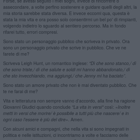
Forse, se avessi seguito i miei sogni, invece di rincorrere o
assecondare, a volte perfino sostenere e guidare quelli degli altri, la
mia storia sarebbe stata diversa. E invece eccomi qua, questa è
stata la mia vita e ora posso solo consentirmi un bel po' di rimpianti,
volgendo indietro lo sguardo al sentiero percorso. Ma in fondo
rifarei tutto, errori compresi.
Sono stato un personaggio pubblico che scriveva in privato. Ora
sono un personaggio privato che scrive in pubblico. Che ve ne
farete di me?
Scriveva Leigh Hunt, un romantico inglese:
"Dì che sono stanco,/ dì
che sono triste,/ dì che salute e soldi mi hanno abbandonato,/ dì
che sto invecchiando, ma aggiungi,/ che Jenny mi ha baciato”
.
Sono stato un amore privato che non è mai diventato pubblico. Che
te ne farai di me?
Vita e letteratura non sempre vanno d'accordo, alla ﬁne ha ragione
Giovanni Giudici quando conclude
"La vita in versi"
così:
«Inoltre
metti in versi che morire/ è possibile a tutti più che nascere/ e in
ogni caso l'essere è più
del dire»
. Amen.
Con alcuni amici e compagni, che nella vita si sono impegnati in
politica e nelle istituzioni, ci incontriamo a volte e facciamo delle