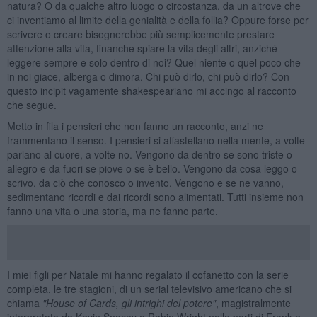
natura? O da qualche altro luogo o circostanza, da un altrove che
ci inventiamo al limite della genialità e della follia? Oppure forse per
scrivere o creare bisognerebbe più semplicemente prestare
attenzione alla vita, finanche spiare la vita degli altri, anziché
leggere sempre e solo dentro di noi? Quel niente o quel poco che
in noi giace, alberga o dimora. Chi può dirlo, chi può dirlo? Con
questo incipit vagamente shakespeariano mi accingo al racconto
che segue.
Metto in fila i pensieri che non fanno un racconto, anzi ne
frammentano il senso. I pensieri si affastellano nella mente, a volte
parlano al cuore, a volte no. Vengono da dentro se sono triste o
allegro e da fuori se piove o se è bello. Vengono da cosa leggo o
scrivo, da ciò che conosco o invento. Vengono e se ne vanno,
sedimentano ricordi e dai ricordi sono alimentati. Tutti insieme non
fanno una vita o una storia, ma ne fanno parte.
I miei figli per Natale mi hanno regalato il cofanetto con la serie
completa, le tre stagioni, di un serial televisivo americano che si
chiama
"House of Cards, gli intrighi del potere"
, magistralmente
interpretato da Kevin Spacey e Robin Wright nelle parti di Frank e