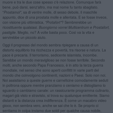
muore e tra le due cose spesso c'è relazione. Comunque farà
bene, può darsi, senz'altro, ma mai nome fu tanto sbagliato.
"
Prostamol"
, sa di ventre molle, di sesso debole, il maschile
appunto, dice di una prostata molle e allentata. E se fosse invece,
con visione più ottimistica,
"Protafort"
? Sembrerebbe un
ricostituente qualsiasi.
Buongiorno vorrei Multicentrum e Prostafort,
pastiglie
. Meglio, no? A volte basta poco. Così va la vita e
servirebbe un piccolo aiuto.
Oggi il progresso del mondo sembra ripiegare a causa di un
distorto equilibrio tra ricchezza e povertà, tra risorse e natura. La
pace è precaria. Il terrorismo, sedicente islamista, incombe.
Sarebbe un mondo meraviglioso se non fosse terribile. Secondo
molti, anche secondo Papa Francesco, è in atto la terza guerra
mondiale, nel senso che sono aperti conflitti in varie parti del
mondo che coinvolgono continenti, nazioni e Paesi. Solo non noi.
Noi assistiamo a queste guerre e carneficine comodamente seduti
in poltrona oppure mentre pranziamo o ceniamo e distogliamo lo
sguardo o cambiamo canale: un rassicurante programma culinario,
magari già visto e stravisto, si trova su qualunque emittente. Siamo
distanti e la distanza crea indifferenza. È come un macabro video
gioco, non sembra vero, anche se sai che lo è. Se proprio ci
sentiamo in colpa inviamo due soldi per qualche causa nobile,