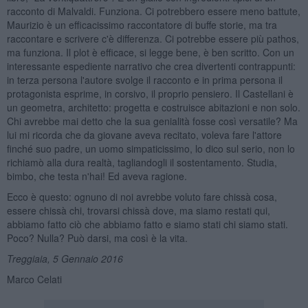
racconto di Malvaldi. Funziona. Ci potrebbero essere meno battute,
Maurizio è un efficacissimo raccontatore di buffe storie, ma tra
raccontare e scrivere c'è differenza. Ci potrebbe essere più pathos,
ma funziona. Il plot è efficace, si legge bene, è ben scritto. Con un
interessante espediente narrativo che crea divertenti contrappunti:
in terza persona l'autore svolge il racconto e in prima persona il
protagonista esprime, in corsivo, il proprio pensiero. Il Castellani è
un geometra, architetto: progetta e costruisce abitazioni e non solo.
Chi avrebbe mai detto che la sua genialità fosse così versatile? Ma
lui mi ricorda che da giovane aveva recitato, voleva fare l'attore
finché suo padre, un uomo simpaticissimo, lo dico sul serio, non lo
richiamò alla dura realtà, tagliandogli il sostentamento. Studia,
bimbo, che testa n'hai! Ed aveva ragione.
Ecco è questo: ognuno di noi avrebbe voluto fare chissà cosa,
essere chissà chi, trovarsi chissà dove, ma siamo restati qui,
abbiamo fatto ciò che abbiamo fatto e siamo stati chi siamo stati.
Poco? Nulla? Può darsi, ma così è la vita.
Treggiaia, 5 Gennaio 2016
Marco Celati