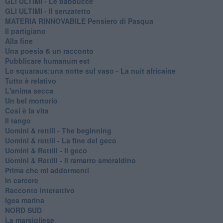
GLI ULTIMI - Le babbucce
GLI ULTIMI - Il senzatetto
MATERIA RINNOVABILE Pensiero di Pasqua
Il partigiano
Alla fine
Una poesia & un racconto
Pubblicare humanum est
Lo squaraus:una notte sul vaso - La nuit africaine
Tutto è relativo
L'anima secca
Un bel mortorio
Cosi è la vita
Il tango
​Uomini & rettili - The beginning
​Uomini & rettili - La fine del geco
Uomini & Rettili - Il geco
Uomini & Rettili - Il ramarro smeraldino
Prima che mi addormenti
In carcere
Racconto interattivo
Igea marina
​NORD SUD
La marsigliese