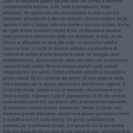
Lucio, un simpatico gattino dal pelo nero con zampe e pettorina
completamente bianche, buffo, bello e beneducato, molto
affettuoso. Ha ispezionato con circospezione la casa e poi si è
assuefatto all'ambiente e alle mie abitudini. Quando andavo via gli
lasciavo il cibo e l'acqua nelle sue ciotole e una luce accesa. Anche
se i gatti al buio ci vedono meglio di noi, mi dispiaceva lasciarlo
nella penombra esistenziale della mia abitazione. A sera, al mio
ritorno, si affacciava da cima alle scale, mi veniva fra i piedi e
faceva le fusa. La notte mi dormiva addosso e pretendeva di
mettermi le zampe al collo facendo le paste, un retaggio, pare,
dell'allattamento, quando per far uscire più latte i mici premono sui
capezzoli della madre. Mi sono sempre piaciuti i gatti: animali
indipendenti e non servili. Fedeli e infedeli, selvatici e domestici in
giusta misura. Gli ho comprato dei giochi: un topo grigio di stoffa,
che trascinava per le stanze, sembrava il divertimento migliore. E
poi la mia cintola, agitata a mo' di serpente, che puntava e a cui
dava la caccia. Il giovane Lucio è appassionato di TV che vedeva,
accovacciato come me, sul divano: oltre ai documentari naturalisti,
gli piacciono i cartoni animati. Invece per
"House of Cards"
non
mostrava grande attenzione: anche tra le giovani generazioni feline
e la politica non c'è molto feeling. Un giorno, probabilmente
annoiato per la solitudine forzata, si è accanito con la borraccina
finta che stava dentro un vaso di una pianta di ulivo, altrettanto finta