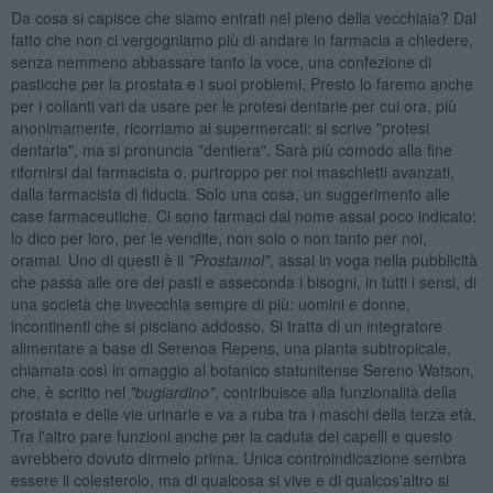
Da cosa si capisce che siamo entrati nel pieno della vecchiaia? Dal
fatto che non ci vergogniamo più di andare in farmacia a chiedere,
senza nemmeno abbassare tanto la voce, una confezione di
pasticche per la prostata e i suoi problemi. Presto lo faremo anche
per i collanti vari da usare per le protesi dentarie per cui ora, più
anonimamente, ricorriamo ai supermercati: si scrive "protesi
dentaria", ma si pronuncia "dentiera". Sarà più comodo alla fine
rifornirsi dal farmacista o, purtroppo per noi maschietti avanzati,
dalla farmacista di fiducia. Solo una cosa, un suggerimento alle
case farmaceutiche. Ci sono farmaci dal nome assai poco indicato:
lo dico per loro, per le vendite, non solo o non tanto per noi,
oramai. Uno di questi è il
"Prostamol"
, assai in voga nella pubblicità
che passa alle ore dei pasti e asseconda i bisogni, in tutti i sensi, di
una società che invecchia sempre di più: uomini e donne,
incontinenti che si pisciano addosso. Si tratta di un integratore
alimentare a base di Serenoa Repens, una pianta subtropicale,
chiamata così in omaggio al botanico statunitense Sereno Watson,
che, è scritto nel
"bugiardino"
, contribuisce alla funzionalità della
prostata e delle vie urinarie e va a ruba tra i maschi della terza età.
Tra l'altro pare funzioni anche per la caduta dei capelli e questo
avrebbero dovuto dirmelo prima. Unica controindicazione sembra
essere il colesterolo, ma di qualcosa si vive e di qualcos'altro si