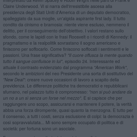
Claire Underwood. Vi si narra dell'irresistibile ascesa alla
presidenza degli Stati Uniti d'America di un deputato democratico,
spalleggiato da sua moglie, un'algida aspirante first lady. Il tutto
condito da cinismo e bramosia: niente viene escluso, nemmeno il
delitto, per il conseguimento dell'obiettivo. I valori restano sullo
sfondo, come le lapidi con le frasi Roosvelt o i ricordi di Kennedy: il
pragmatismo e la realpolitik sovrastano il sogno americano e
finiscono per soffocarlo. Come finiscono soffocati i sentimenti e le
passioni. Una frase significativa?
"Il cuore offusca la mente quando
tutto il sangue confluisce in lui"
, episodio 24. Interessante ed
attuale il contrasto evidenziato dal programma
"American W
ork"
,
secondo le ambizioni del neo Presidente una sorta di sostitutivo del
"New D
eal"
: creare nuove occasioni di lavoro a scapito della
previdenza. Le differenze politiche tra democratici e repubblicani
sfumano, nel palazzo tutto è compromesso:
"non si può andare da
un no a un sì senza un forse nel mezzo"
. E si capisce che per
raggiungere uno scopo, assicurarsi e mantenere il potere, la verità
abbia una forza dirompente, quasi quanto la menzogna. E tutto per
il consenso, a tutti i costi, senza esclusione di colpi: la democrazia è
così sopravvalutata... Mi sono sempre occupato di politica e di
società: per fortuna sono un asociale.