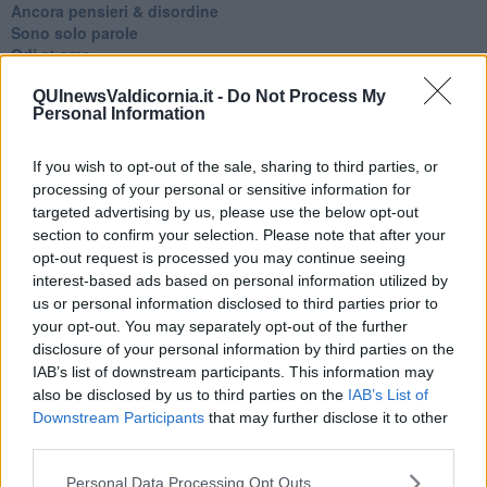
Ancora pensieri & disordine
Sono solo parole
Odi et amo
Pensieri in disordine sparso
QUInewsValdicornia.it -
Do Not Process My
Vitamina D
Personal Information
La strada
Caso & cambiamento
Com'esuli pensieri
If you wish to opt-out of the sale, sharing to third parties, or
La trappola di Tucidide, o della 3ª C
processing of your personal or sensitive information for
L'evoluzione umana
targeted advertising by us, please use the below opt-out
Ad Astra
section to confirm your selection. Please note that after your
Storia di io - Quasi un compito in classe
opt-out request is processed you may continue seeing
Quasi una lezione
interest-based ads based on personal information utilized by
Spleen
us or personal information disclosed to third parties prior to
Lettera a un amico
your opt-out. You may separately opt-out of the further
Lettera al sultano
disclosure of your personal information by third parties on the
I sogni del mattino
IAB’s list of downstream participants. This information may
La calura
also be disclosed by us to third parties on the
IAB’s List of
Armani
Downstream Participants
that may further disclose it to other
Nuvole
third parties.
Via Firenze
Album
Personal Data Processing Opt Outs