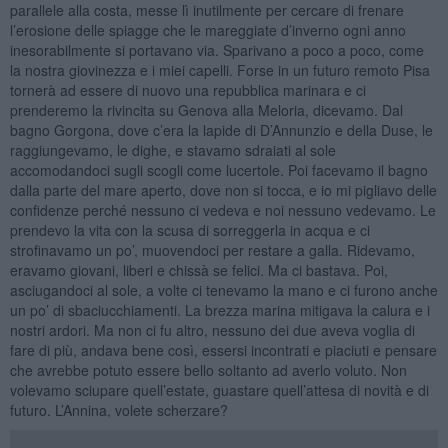
parallele alla costa, messe lì inutilmente per cercare di frenare
l’erosione delle spiagge che le mareggiate d’inverno ogni anno
inesorabilmente si portavano via. Sparivano a poco a poco, come
la nostra giovinezza e i miei capelli. Forse in un futuro remoto Pisa
tornerà ad essere di nuovo una repubblica marinara e ci
prenderemo la rivincita su Genova alla Meloria, dicevamo. Dal
bagno Gorgona, dove c’era la lapide di D’Annunzio e della Duse, le
raggiungevamo, le dighe, e stavamo sdraiati al sole
accomodandoci sugli scogli come lucertole. Poi facevamo il bagno
dalla parte del mare aperto, dove non si tocca, e io mi pigliavo delle
confidenze perché nessuno ci vedeva e noi nessuno vedevamo. Le
prendevo la vita con la scusa di sorreggerla in acqua e ci
strofinavamo un po’, muovendoci per restare a galla. Ridevamo,
eravamo giovani, liberi e chissà se felici. Ma ci bastava. Poi,
asciugandoci al sole, a volte ci tenevamo la mano e ci furono anche
un po’ di sbaciucchiamenti. La brezza marina mitigava la calura e i
nostri ardori. Ma non ci fu altro, nessuno dei due aveva voglia di
fare di più, andava bene così, essersi incontrati e piaciuti e pensare
che avrebbe potuto essere bello soltanto ad averlo voluto. Non
volevamo sciupare quell’estate, guastare quell’attesa di novità e di
futuro. L’Annina, volete scherzare?