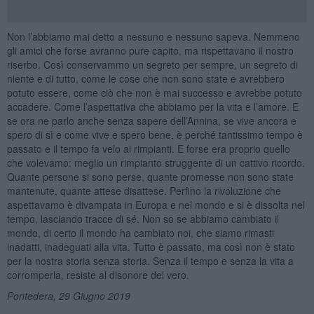
Non l’abbiamo mai detto a nessuno e nessuno sapeva. Nemmeno
gli amici che forse avranno pure capito, ma rispettavano il nostro
riserbo. Così conservammo un segreto per sempre, un segreto di
niente e di tutto, come le cose che non sono state e avrebbero
potuto essere, come ciò che non è mai successo e avrebbe potuto
accadere. Come l’aspettativa che abbiamo per la vita e l’amore. E
se ora ne parlo anche senza sapere dell’Annina, se vive ancora e
spero di sì e come vive e spero bene, è perché tantissimo tempo è
passato e il tempo fa velo ai rimpianti. E forse era proprio quello
che volevamo: meglio un rimpianto struggente di un cattivo ricordo.
Quante persone si sono perse, quante promesse non sono state
mantenute, quante attese disattese. Perfino la rivoluzione che
aspettavamo è divampata in Europa e nel mondo e si è dissolta nel
tempo, lasciando tracce di sé. Non so se abbiamo cambiato il
mondo, di certo il mondo ha cambiato noi, che siamo rimasti
inadatti, inadeguati alla vita. Tutto è passato, ma così non è stato
per la nostra storia senza storia. Senza il tempo e senza la vita a
corromperla, resiste al disonore del vero.
Pontedera, 29 Giugno 2019