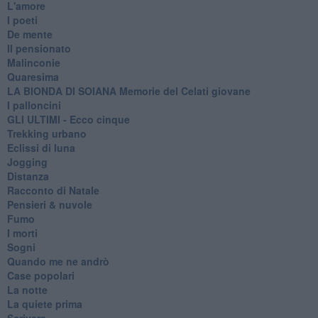
L'amore
I poeti
De mente
Il pensionato
Malinconie
Quaresima
LA BIONDA DI SOIANA Memorie del Celati giovane
I palloncini
GLI ULTIMI - Ecco cinque
Trekking urbano
Eclissi di luna
Jogging
Distanza
Racconto di Natale
Pensieri & nuvole
Fumo
I morti
Sogni
Quando me ne andrò
Case popolari
La notte
La quiete prima
Scrivere