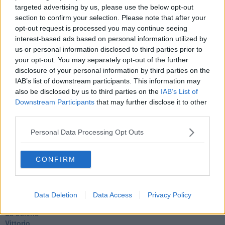
Utopie
targeted advertising by us, please use the below opt-out
Estate
section to confirm your selection. Please note that after your
Il lago
opt-out request is processed you may continue seeing
Il diluvio
interest-based ads based on personal information utilized by
La classe
us or personal information disclosed to third parties prior to
Pensieri incoerenti
your opt-out. You may separately opt-out of the further
Dal balcone
disclosure of your personal information by third parties on the
Insomnia
IAB’s list of downstream participants. This information may
Il guardiano
also be disclosed by us to third parties on the
IAB’s List of
Lo sgombero
Erodoto e Tucidide
Downstream Participants
that may further disclose it to other
Il padre della storia
third parties.
Pensieri brevi
L'evoluzione della specie
Personal Data Processing Opt Outs
Il servizio
Riflessioni
CONFIRM
L'Oscuro
Generazioni
Cristobal
Il paese dei balocchi
Data Deletion
Data Access
Privacy Policy
Ciò che resta
La balena
Vittorio