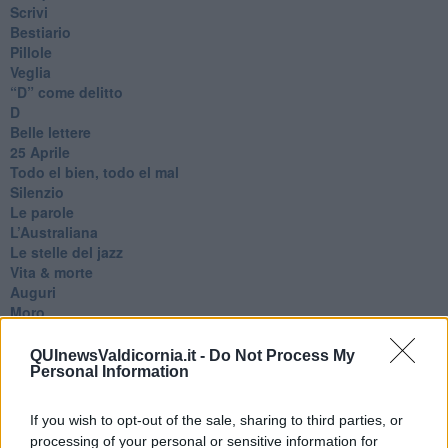
Scrivi
Bestiario
Pillole
Veglia
​“D” come delitto
D
Belle lettere
25 Aprile
Todo el bien, todo el mal
Silenzio
Le parole
​L’Australiana
Le stelle del jazz
Vita & morte
Auguri
Moro
Passanti
Continuando, la nonna e il carretto
QUInewsValdicornia.it -
Do Not Process My
Metaverso smart
Personal Information
Fiamme
Anzi
If you wish to opt-out of the sale, sharing to third parties, or
Confessioni autoreferenziali
processing of your personal or sensitive information for