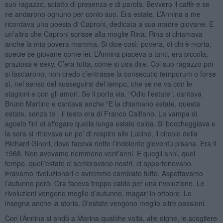
suo ragazzo, sciatto di presenza e di parola. Bevvero il caffè e se
ne andarono ognuno per conto suo. Era estate. L’Annina a me
ricordava una poesia di Caproni, dedicata a sua madre giovane. E
un’altra che Caproni scrisse alla moglie Rina. Rina si chiamava
anche la mia povera mamma. Si dice così: povera, di chi è morta,
specie se giovane come lei. L’Annina piaceva a tanti, era piccola,
graziosa e sexy. C’era tutta, come si usa dire. Col suo ragazzo poi
si lasciarono, non credo c’entrasse la consecutio temporum o forse
sì, nel senso del susseguirsi del tempo, che se ne va con le
stagioni e con gli amori. Se li porta via. “Odio l’estate”, cantava
Bruno Martino e cantava anche “E la chiamano estate, questa
estate, senza te”, il testo era di Franco Califano. La vampa di
agosto finì di affogare quella lunga estate calda. Si boccheggiava e
la sera si ritrovava un po’ di respiro alle Lucine, il circolo della
Richard Ginori, dove faceva notte l’indolente gioventù pisana. Era il
1968. Non avevamo nemmeno vent’anni. E quegli anni, quel
tempo, quell’estate ci sembravano nostri, ci appartenevano.
Eravamo rivoluzionari e avremmo cambiato tutto. Aspettavamo
l’autunno però. Ora faceva troppo caldo per una rivoluzione. Le
rivoluzioni vengono meglio d’autunno, magari in ottobre. Lo
insegna anche la storia. D’estate vengono meglio altre passioni.
Con l’Annina si andò a Marina qualche volta, alle dighe, le scogliere