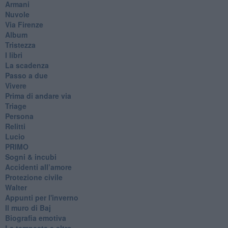
Armani
Nuvole
Via Firenze
Album
Tristezza
I libri
La scadenza
Passo a due
Vivere
Prima di andare via
Triage
Persona
Relitti
Lucio
PRIMO
Sogni & incubi
Accidenti all’amore
Protezione civile
Walter
Appunti per l'inverno
Il muro di Baj
Biografia emotiva
La tempesta e altro