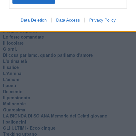
Anna
I pensieri fragili
Strada facendo
La pioggia
Data Deletion
Data Access
Privacy Policy
FINAL Adeus commissario Favati
Il cigno serpente
Le feste comandate
Il focolare
Giorni.
Di cosa parliamo, quando parliamo d'amore
L'ultima età
Il salice
L'Annina
L'amore
I poeti
De mente
Il pensionato
Malinconie
Quaresima
LA BIONDA DI SOIANA Memorie del Celati giovane
I palloncini
GLI ULTIMI - Ecco cinque
Trekking urbano