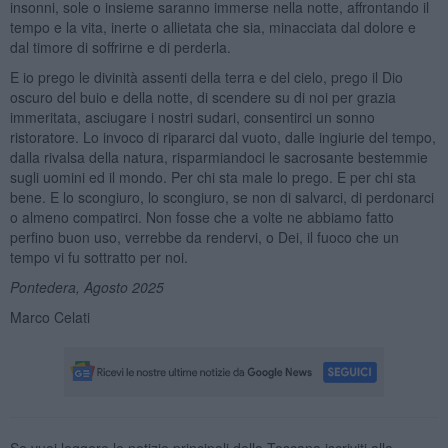
insonni, sole o insieme saranno immerse nella notte, affrontando il
tempo e la vita, inerte o allietata che sia, minacciata dal dolore e
dal timore di soffrirne e di perderla.
E io prego le divinità assenti della terra e del cielo, prego il Dio
oscuro del buio e della notte, di scendere su di noi per grazia
immeritata, asciugare i nostri sudari, consentirci un sonno
ristoratore. Lo invoco di ripararci dal vuoto, dalle ingiurie del tempo,
dalla rivalsa della natura, risparmiandoci le sacrosante bestemmie
sugli uomini ed il mondo. Per chi sta male lo prego. E per chi sta
bene. E lo scongiuro, lo scongiuro, se non di salvarci, di perdonarci
o almeno compatirci. Non fosse che a volte ne abbiamo fatto
perfino buon uso, verrebbe da rendervi, o Dei, il fuoco che un
tempo vi fu sottratto per noi.
Pontedera, Agosto 2025
Marco Celati
Se vuoi leggere le notizie principali della Toscana iscriviti alla