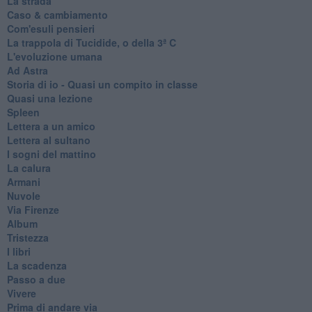
La strada
Caso & cambiamento
Com'esuli pensieri
La trappola di Tucidide, o della 3ª C
L'evoluzione umana
Ad Astra
Storia di io - Quasi un compito in classe
Quasi una lezione
Spleen
Lettera a un amico
Lettera al sultano
I sogni del mattino
La calura
Armani
Nuvole
Via Firenze
Album
Tristezza
I libri
La scadenza
Passo a due
Vivere
Prima di andare via