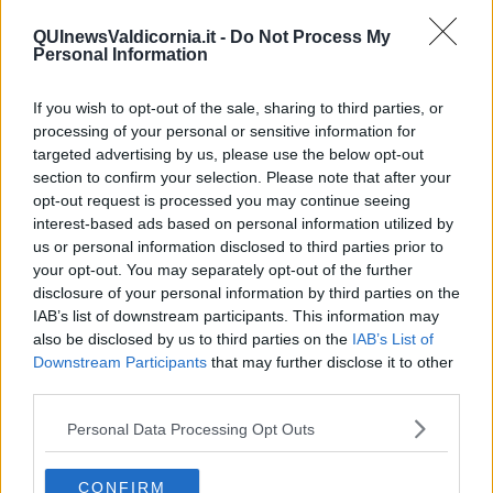
Erodoto e Tucidide
Il padre della storia
QUInewsValdicornia.it -
Do Not Process My
Pensieri brevi
Personal Information
L'evoluzione della specie
Il servizio
If you wish to opt-out of the sale, sharing to third parties, or
Riflessioni
processing of your personal or sensitive information for
L'Oscuro
targeted advertising by us, please use the below opt-out
Generazioni
section to confirm your selection. Please note that after your
Cristobal
opt-out request is processed you may continue seeing
Il paese dei balocchi
interest-based ads based on personal information utilized by
Ciò che resta
us or personal information disclosed to third parties prior to
La balena
your opt-out. You may separately opt-out of the further
Vittorio
disclosure of your personal information by third parties on the
La bufera
Il mago, la pera e il Bar la Posta
IAB’s list of downstream participants. This information may
Primavera
also be disclosed by us to third parties on the
IAB’s List of
Elogio dell'ombra
Downstream Participants
that may further disclose it to other
Pensieri
third parties.
Mono logo
Settembre
Personal Data Processing Opt Outs
Fabrizia
​Scilla & Cariddi, un sogno di mezza estate
CONFIRM