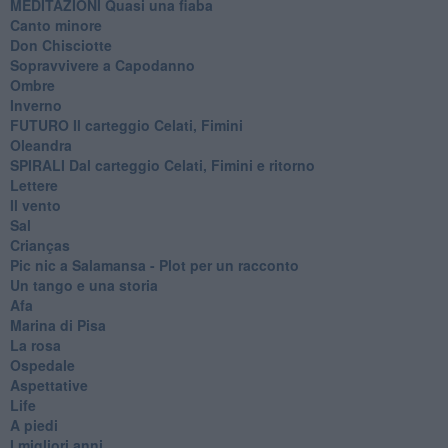
MEDITAZIONI Quasi una fiaba
Canto minore
Don Chisciotte
Sopravvivere a Capodanno
Ombre
Inverno
FUTURO Il carteggio Celati, Fimini
Oleandra
SPIRALI Dal carteggio Celati, Fimini e ritorno
Lettere
Il vento
Sal
Crianças
Pic nic a Salamansa - Plot per un racconto
Un tango e una storia
Afa
Marina di Pisa
La rosa
Ospedale
Aspettative
Life
A piedi
I migliori anni