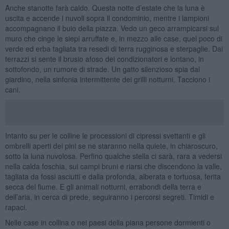
Anche stanotte farà caldo. Questa notte d’estate che la luna è
uscita e accende i nuvoli sopra il condominio, mentre i lampioni
accompagnano il buio della piazza. Vedo un geco arrampicarsi sul
muro che cinge le siepi arruffate e, in mezzo alle case, quel poco di
verde ed erba tagliata tra resedi di terra rugginosa e sterpaglie. Dai
terrazzi si sente il brusio afoso dei condizionatori e lontano, in
sottofondo, un rumore di strade. Un gatto silenzioso spia dal
giardino, nella sinfonia intermittente dei grilli notturni. Tacciono i
cani.
Intanto su per le colline le processioni di cipressi svettanti e gli
ombrelli aperti dei pini se ne staranno nella quiete, in chiaroscuro,
sotto la luna nuvolosa. Perfino qualche stella ci sarà, rara a vedersi
nella calda foschia, sui campi bruni e riarsi che discendono la valle,
tagliata da fossi asciutti e dalla profonda, alberata e tortuosa, ferita
secca del fiume. E gli animali notturni, errabondi della terra e
dell’aria, in cerca di prede, seguiranno i percorsi segreti. Timidi e
rapaci.
Nelle case in collina o nei paesi della piana persone dormienti o