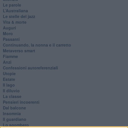
Le parole
​L’Australiana
Le stelle del jazz
Vita & morte
Auguri
Moro
Passanti
Continuando, la nonna e il carretto
Metaverso smart
Fiamme
Anzi
Confessioni autoreferenziali
Utopie
Estate
Il lago
Il diluvio
La classe
Pensieri incoerenti
Dal balcone
Insomnia
Il guardiano
Lo sgombero