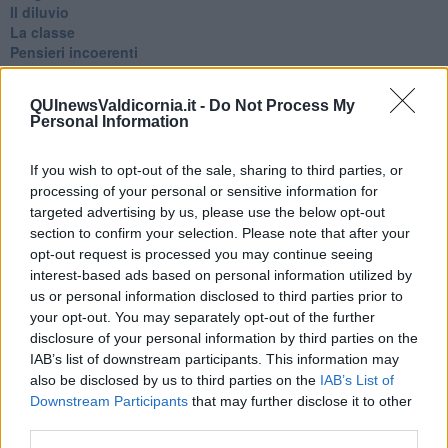
Il diluvio
La classe
Pensieri incoerenti
Dal balcone
Insomnia
QUInewsValdicornia.it -
Do Not Process My
Il guardiano
Personal Information
Lo sgombero
Erodoto e Tucidide
If you wish to opt-out of the sale, sharing to third parties, or
Il padre della storia
Pensieri brevi
processing of your personal or sensitive information for
L'evoluzione della specie
targeted advertising by us, please use the below opt-out
Il servizio
section to confirm your selection. Please note that after your
Riflessioni
opt-out request is processed you may continue seeing
L'Oscuro
interest-based ads based on personal information utilized by
Generazioni
us or personal information disclosed to third parties prior to
Cristobal
your opt-out. You may separately opt-out of the further
Il paese dei balocchi
disclosure of your personal information by third parties on the
Ciò che resta
IAB’s list of downstream participants. This information may
La balena
also be disclosed by us to third parties on the
IAB’s List of
Vittorio
Downstream Participants
that may further disclose it to other
La bufera
third parties.
Il mago, la pera e il Bar la Posta