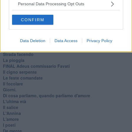
Primavera
Personal Data Processing Opt Outs
Elogio dell'ombra
Pensieri
Mono logo
CONFIRM
Settembre
Fabrizia
​Scilla & Cariddi, un sogno di mezza estate
Data Deletion
Data Access
Privacy Policy
Anna
I pensieri fragili
Strada facendo
La pioggia
FINAL Adeus commissario Favati
Il cigno serpente
Le feste comandate
Il focolare
Giorni.
Di cosa parliamo, quando parliamo d'amore
L'ultima età
Il salice
L'Annina
L'amore
I poeti
De mente