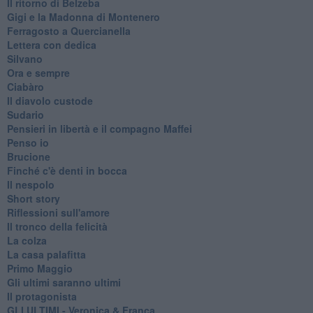
Il ritorno di Belzeba
Gigi e la Madonna di Montenero
Ferragosto a Quercianella
Lettera con dedica
Silvano
Ora e sempre
Ciabàro
Il diavolo custode
Sudario
Pensieri in libertà e il compagno Maffei
Penso io
Brucione
Finché c'è denti in bocca
Il nespolo
Short story
Riflessioni sull'amore
Il tronco della felicità
La colza
La casa palafitta
Primo Maggio
Gli ultimi saranno ultimi
Il protagonista
GLI ULTIMI - Veronica & Franca