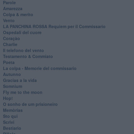
Parole
Amarezza
Colpa & merito
Vento
​LA PANCHINA ROSSA Requiem per il Commissario
Ospedali del cuore
Coraçào
Charlie
Il telefono del vento
Testamento & Commiato
Poeta
​La colpa - Memorie del commissario
Autunno
Gracias a la vida
Somnium
Fly me to the moon
Hop!
O sonho de um prisioneiro
Memòrias
Sto qui
Scrivi
Bestiario
Pillole