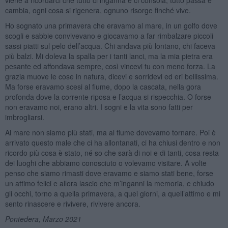
cambia, ogni cosa si rigenera, ognuno risorge finché vive.
Ho sognato una primavera che eravamo al mare, in un golfo dove
scogli e sabbie convivevano e giocavamo a far rimbalzare piccoli
sassi piatti sul pelo dell’acqua. Chi andava più lontano, chi faceva
più balzi. Mi doleva la spalla per i tanti lanci, ma la mia pietra era
pesante ed affondava sempre, così vincevi tu con meno forza. La
grazia muove le cose in natura, dicevi e sorridevi ed eri bellissima.
Ma forse eravamo scesi al fiume, dopo la cascata, nella gora
profonda dove la corrente riposa e l’acqua si rispecchia. O forse
non eravamo noi, erano altri. I sogni e la vita sono fatti per
imbrogliarsi.
Al mare non siamo più stati, ma al fiume dovevamo tornare. Poi è
arrivato questo male che ci ha allontanati, ci ha chiusi dentro e non
ricordo più cosa è stato, né so che sarà di noi e di tanti, cosa resta
dei luoghi che abbiamo conosciuto o volevamo visitare. A volte
penso che siamo rimasti dove eravamo e siamo stati bene, forse
un attimo felici e allora lascio che m’inganni la memoria, e chiudo
gli occhi, torno a quella primavera, a quei giorni, a quell’attimo e mi
sento rinascere e rivivere, rivivere ancora.
Pontedera, Marzo 2021