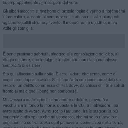
buon proponimento all’insorgere del vero.
Gli alberi stecchiti si rivestono di piccole foglie e vanno a riprendersi
il loro colore, accanto ai sempreverdi in attesa e i salici piangenti
agitano le sottili chiome al vento. Il mondo non è un idillio, ma a
volte gli somiglia.
È bene praticare sobrietà, sfuggire alla consolazione del cibo, al
rifugio del bere, non indulgere in altro che non sia la complessa
semplicità di esistere.
Sto qui affacciato sulla notte. È acre l’odore che sento, come di
concia o di deposito acido. Si sciupa l’aria col decomporsi del suo
respiro: un delitto commesso chissà dove, da chissà chi. Si è soli di
fronte al male che il bene non compensa.
Mi avessero detto: questi sono amore e dolore, gioventù e
vecchiaia e in fondo la morte, questa è la vita, a malincuore, ma
avrei scelto di vivere. Avrei scelto l’autunno, fra le stagioni la più
congeniale allo spirito che mi riconosco, che mi sono ritrovato e
negli anni ho coltivato. Ma ogni primavera, come l’alba della Terra,
viene a ricordarci che tutto ci inganna e ci consola, tutto passa e