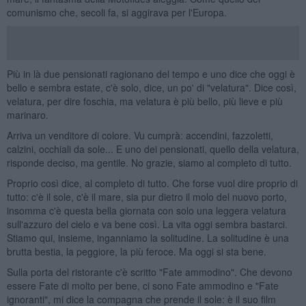
comunismo che, secoli fa, si aggirava per l'Europa.
Più in là due pensionati ragionano del tempo e uno dice che oggi è
bello e sembra estate, c'è solo, dice, un po' di "velatura". Dice così,
velatura, per dire foschia, ma velatura è più bello, più lieve e più
marinaro.
Arriva un venditore di colore. Vu cumprà: accendini, fazzoletti,
calzini, occhiali da sole... E uno dei pensionati, quello della velatura,
risponde deciso, ma gentile. No grazie, siamo al completo di tutto.
Proprio così dice, al completo di tutto. Che forse vuol dire proprio di
tutto: c'è il sole, c'è il mare, sia pur dietro il molo del nuovo porto,
insomma c'è questa bella giornata con solo una leggera velatura
sull'azzuro del cielo e va bene così. La vita oggi sembra bastarci.
Stiamo qui, insieme, inganniamo la solitudine. La solitudine è una
brutta bestia, la peggiore, la più feroce. Ma oggi si sta bene.
Sulla porta del ristorante c'è scritto "Fate ammodino". Che devono
essere Fate di molto per bene, ci sono Fate ammodino e "Fate
ignoranti", mi dice la compagna che prende il sole: è il suo film