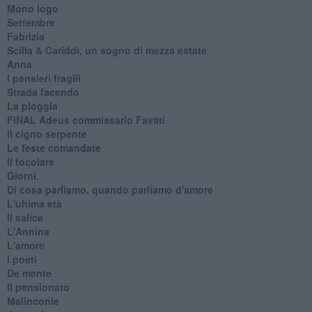
Mono logo
Settembre
Fabrizia
​Scilla & Cariddi, un sogno di mezza estate
Anna
I pensieri fragili
Strada facendo
La pioggia
FINAL Adeus commissario Favati
Il cigno serpente
Le feste comandate
Il focolare
Giorni.
Di cosa parliamo, quando parliamo d'amore
L'ultima età
Il salice
L'Annina
L'amore
I poeti
De mente
Il pensionato
Malinconie