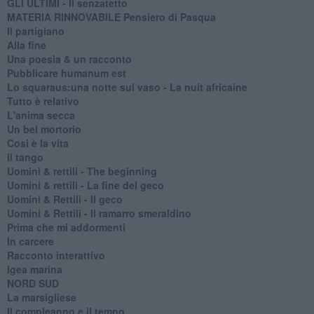
GLI ULTIMI - Il senzatetto
MATERIA RINNOVABILE Pensiero di Pasqua
Il partigiano
Alla fine
Una poesia & un racconto
Pubblicare humanum est
Lo squaraus:una notte sul vaso - La nuit africaine
Tutto è relativo
L'anima secca
Un bel mortorio
Cosi è la vita
Il tango
​Uomini & rettili - The beginning
​Uomini & rettili - La fine del geco
Uomini & Rettili - Il geco
Uomini & Rettili - Il ramarro smeraldino
Prima che mi addormenti
In carcere
Racconto interattivo
Igea marina
​NORD SUD
La marsigliese
Il compleanno e il tempo