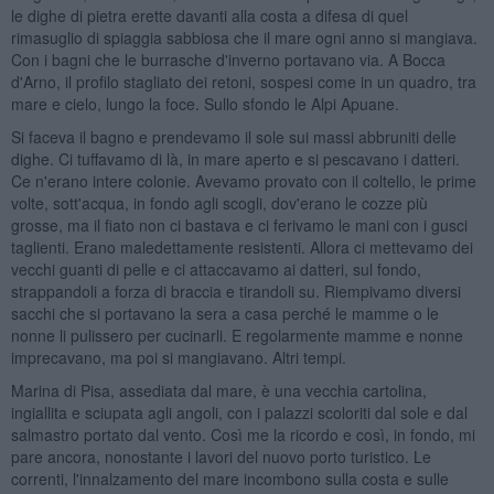
le dighe di pietra erette davanti alla costa a difesa di quel
rimasuglio di spiaggia sabbiosa che il mare ogni anno si mangiava.
Con i bagni che le burrasche d'inverno portavano via. A Bocca
d'Arno, il profilo stagliato dei retoni, sospesi come in un quadro, tra
mare e cielo, lungo la foce. Sullo sfondo le Alpi Apuane.
Si faceva il bagno e prendevamo il sole sui massi abbruniti delle
dighe. Ci tuffavamo di là, in mare aperto e si pescavano i datteri.
Ce n'erano intere colonie. Avevamo provato con il coltello, le prime
volte, sott'acqua, in fondo agli scogli, dov'erano le cozze più
grosse, ma il fiato non ci bastava e ci ferivamo le mani con i gusci
taglienti. Erano maledettamente resistenti. Allora ci mettevamo dei
vecchi guanti di pelle e ci attaccavamo ai datteri, sul fondo,
strappandoli a forza di braccia e tirandoli su. Riempivamo diversi
sacchi che si portavano la sera a casa perché le mamme o le
nonne li pulissero per cucinarli. E regolarmente mamme e nonne
imprecavano, ma poi si mangiavano. Altri tempi.
Marina di Pisa, assediata dal mare, è una vecchia cartolina,
ingiallita e sciupata agli angoli, con i palazzi scoloriti dal sole e dal
salmastro portato dal vento. Così me la ricordo e così, in fondo, mi
pare ancora, nonostante i lavori del nuovo porto turistico. Le
correnti, l'innalzamento del mare incombono sulla costa e sulle