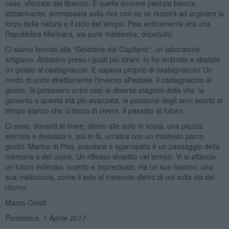
case, sferzate dal libeccio. E quella enorme pietraia bianca,
abbacinante, ammassata sulla riva non so se riuscirà ad arginare la
forza della natura e il ciclo del tempo. Pisa anticamente era una
Repubblica Marinara, sia pure maldestra, dopotutto.
Ci siamo fermati alla "Gelateria dal Capitano", un laboratorio
artigiano. Abbiamo preso i gusti più strani. Io ho ordinato e sbafato
un gelato al castagnaccio. E sapeva proprio di castagnaccio! Un
modo di unire direttamente l'inverno all'estate, il castagnaccio al
gelato. Si potessero unire così le diverse stagioni della vita: la
gioventù a questa età più avanzata, la passione degli anni acerbi al
tempo stanco che ci tocca di vivere. Il passato al futuro.
Ci sono, davanti al mare, dietro alle auto in sosta, una piazza
sterrata e desolata e, più in là, un'altra con un modesto parco
giochi. Marina di Pisa, popolare e sgarrupata è un paesaggio della
memoria e del cuore. Un riflesso sbiadito nel tempo. Vi si affaccia
un futuro indeciso, incerto e imprecisato. Ha un suo fascino, una
sua malinconia, come il sole al tramonto dietro di noi sulla via del
ritorno.
Marco Celati
Pontedera, 1 Aprile 2017