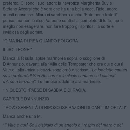
preferito. Ci sono i suoi attori: la nevrotica Margherita Buy e
Stefano Accorsi che è vero che ha una bella voce. Rido, adoro
questi nonsense. Allora ci sarebbero anche "Fate bene fratelli",
penso, ma non lo dico. Va bene sentirsi al completo di tutto, ma è
meglio non esagerare, non fare troppo gli spiritosi: la sorte è
invidiosa degli uomini.
"O MA.INA DI PISA QUANDO FOLGORA
IL SOLLEONE!"
Manca la R sulla lapide marmorea sopra lo scoglione di
D'Annunzio, davanti alla "Villa delle Tempeste" che era qui e qui il
Vate d'Italia -mica sticazzi- soggiornò e scrisse:
"Le lodolette cantan
su le pratora/ di San Rossore/ e le cicale cantano su i platani/
d’Arno a tenzone".
Le famose lodolette alla marinese.
"IN QUESTO ”PAESE DI SABBIA E DI RAGIA„
GABRIELE D'ANNUNZIO
TROVÒ SERENITÀ DI RIPOSO ISPIRAZIONI DI CANTI IM.ORTALI"
Manca anche una M.
"Il Vate è qui? Se il bisbiglio di un angolo o i respiri del mare e del