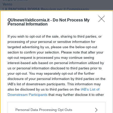
Vento
​LA PANCHINA ROSSA Requiem per il Commissario
Ospedali del cuore
Coraçào
QUInewsValdicornia.it -
Do Not Process My
Charlie
Personal Information
Il telefono del vento
Testamento & Commiato
If you wish to opt-out of the sale, sharing to third parties, or
Poeta
processing of your personal or sensitive information for
​La colpa - Memorie del commissario
targeted advertising by us, please use the below opt-out
Autunno
section to confirm your selection. Please note that after your
Gracias a la vida
opt-out request is processed you may continue seeing
Somnium
interest-based ads based on personal information utilized by
Fly me to the moon
us or personal information disclosed to third parties prior to
Hop!
your opt-out. You may separately opt-out of the further
O sonho de um prisioneiro
disclosure of your personal information by third parties on the
Memòrias
IAB’s list of downstream participants. This information may
Sto qui
also be disclosed by us to third parties on the
IAB’s List of
Scrivi
Bestiario
Downstream Participants
that may further disclose it to other
Pillole
third parties.
Veglia
​“D” come delitto
Personal Data Processing Opt Outs