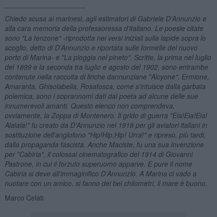
_____________________
Chiedo scusa ai marinesi, agli estimatori di Gabriele D'Annunzio e
alla cara memoria della professoressa d'italiano. Le poesie citate
sono "La tenzone" -riprodotta nei versi iniziali sulla lapide sopra lo
scoglio, detto di D'Annunzio e riportata sulle formelle del nuovo
porto di Marina- e "La pioggia nel pineto". Scritte, la prima nel luglio
del 1899 e la seconda tra luglio e agosto del 1902, sono entrambe
contenute nella raccolta di liriche dannunziane "Alcyone". Ermione,
Amaranta, Ghisolabella, Rosafosca, come s'intuisce dalla garbata
polemica, sono i soprannomi dati dal poeta ad alcune delle sue
innumerevoli amanti. Questo elenco non comprendeva,
ovviamente, la Zoppa di Montenero. Il grido di guerra "Eia!Eia!Eia!
Alalala!" fu creato da D'Annunzio nel 1918 per gli aviatori italiani in
sostituzione dell'anglofono "Hip!Hip,Hip! Urra!" e ripreso, più tardi,
dalla propaganda fascista. Anche Maciste, fu una sua invenzione
per "Cabiria", il colossal cinematografico del 1914 di Giovanni
Pastrone, in cui il forzuto superuomo apparve. E pure il nome
Cabiria si deve all'immaginifico D'Annunzio. A Marina ci vado a
nuotare con un amico, si fanno dei bei chilometri, il mare è buono.
Marco Celati