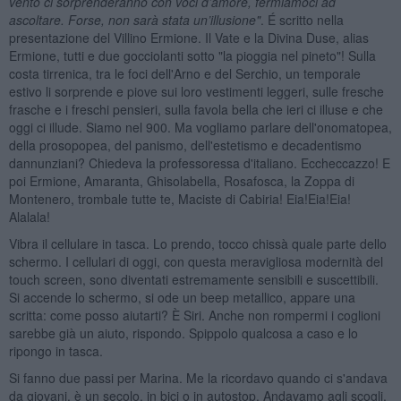
vento ci sorprenderanno con voci d’amore, fermiamoci ad
ascoltare. Forse, non sar
à stata un’illusione"
. É scritto nella
presentazione del Villino Ermione. Il Vate e la Divina Duse, alias
Ermione, tutti e due gocciolanti sotto "la pioggia nel pineto"! Sulla
costa tirrenica, tra le foci dell'Arno e del Serchio, un temporale
estivo li sorprende e piove sui loro vestimenti leggeri, sulle fresche
frasche e i freschi pensieri, sulla favola bella che ieri ci illuse e che
oggi ci illude. Siamo nel 900. Ma vogliamo parlare dell'onomatopea,
della prosopopea, del panismo, dell'estetismo e decadentismo
dannunziani? Chiedeva la professoressa d'italiano. Eccheccazzo! E
poi Ermione, Amaranta, Ghisolabella, Rosafosca, la Zoppa di
Montenero, trombale tutte te, Maciste di Cabiria! Eia!Eia!Eia!
Alalala!
Vibra il cellulare in tasca. Lo prendo, tocco chissà quale parte dello
schermo. I cellulari di oggi, con questa meravigliosa modernità del
touch screen, sono diventati estremamente sensibili e suscettibili.
Si accende lo schermo, si ode un beep metallico, appare una
scritta: come posso aiutarti? È Siri. Anche non rompermi i coglioni
sarebbe già un aiuto, rispondo. Spippolo qualcosa a caso e lo
ripongo in tasca.
Si fanno due passi per Marina. Me la ricordavo quando ci s'andava
da giovani, è un secolo, in bici o in autostop. Andavamo agli scogli,