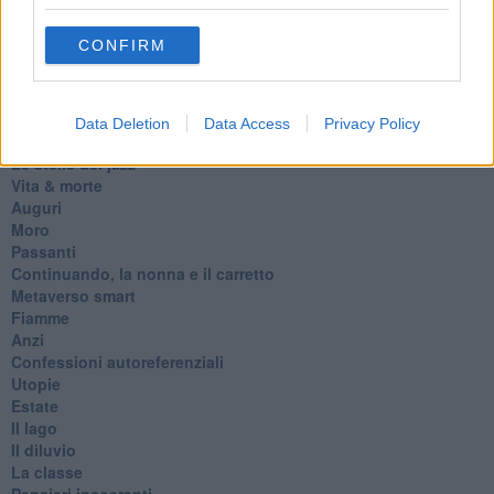
D
Belle lettere
CONFIRM
25 Aprile
Todo el bien, todo el mal
Silenzio
Le parole
Data Deletion
Data Access
Privacy Policy
​L’Australiana
Le stelle del jazz
Vita & morte
Auguri
Moro
Passanti
Continuando, la nonna e il carretto
Metaverso smart
Fiamme
Anzi
Confessioni autoreferenziali
Utopie
Estate
Il lago
Il diluvio
La classe
Pensieri incoerenti