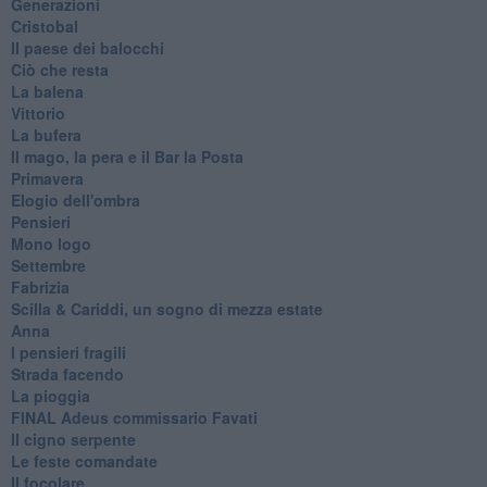
Generazioni
Cristobal
Il paese dei balocchi
Ciò che resta
La balena
Vittorio
La bufera
Il mago, la pera e il Bar la Posta
Primavera
Elogio dell'ombra
Pensieri
Mono logo
Settembre
Fabrizia
​Scilla & Cariddi, un sogno di mezza estate
Anna
I pensieri fragili
Strada facendo
La pioggia
FINAL Adeus commissario Favati
Il cigno serpente
Le feste comandate
Il focolare