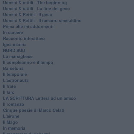
​Uomini & rettili - The beginning
​Uomini & rettili - La fine del geco
Uomini & Rettili - Il geco
Uomini & Rettili - Il ramarro smeraldino
Prima che mi addormenti
In carcere
Racconto interattivo
Igea marina
​NORD SUD
La marsigliese
Il compleanno e il tempo
Barcelona
Il temporale
L'astronauta
Il frate
Il faro
​LA SCRITTURA Lettera ad un amico
Il romanzo
Cinque poesie di Marco Celati
L'airone
Il Mago
In memoria
Il montatore di schermi