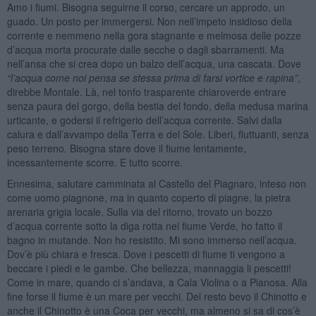
Amo i fiumi. Bisogna seguirne il corso, cercare un approdo, un
guado. Un posto per immergersi. Non nell’impeto insidioso della
corrente e nemmeno nella gora stagnante e melmosa delle pozze
d’acqua morta procurate dalle secche o dagli sbarramenti. Ma
nell’ansa che si crea dopo un balzo dell’acqua, una cascata. Dove
“
l
’
acqua come noi pensa se stessa prima di farsi vortice e rapina”
,
direbbe Montale. Là, nel tonfo trasparente chiaroverde entrare
senza paura del gorgo, della bestia del fondo, della medusa marina
urticante, e godersi il refrigerio dell’acqua corrente. Salvi dalla
calura e dall’avvampo della Terra e del Sole. Liberi, fluttuanti, senza
peso terreno. Bisogna stare dove il fiume lentamente,
incessantemente scorre. E tutto scorre.
Ennesima, salutare camminata al Castello del Piagnaro, inteso non
come uomo piagnone, ma in quanto coperto di piagne, la pietra
arenaria grigia locale. Sulla via del ritorno, trovato un bozzo
d’acqua corrente sotto la diga rotta nel fiume Verde, ho fatto il
bagno in mutande. Non ho resistito. Mi sono immerso nell’acqua.
Dov’è più chiara e fresca. Dove i pescetti di fiume ti vengono a
beccare i piedi e le gambe. Che bellezza, mannaggia li pescetti!
Come in mare, quando ci s’andava, a Cala Violina o a Pianosa. Alla
fine forse il fiume è un mare per vecchi. Del resto bevo il Chinotto e
anche il Chinotto è una Coca per vecchi, ma almeno si sa di cos’è