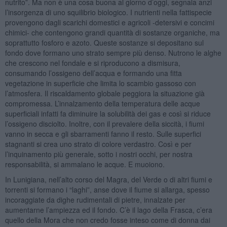
nutrito”. Ma non è una cosa buona al giorno d’oggi, segnala anzi
l’insorgenza di uno squilibrio biologico. I nutrienti nella fattispecie
provengono dagli scarichi domestici e agricoli -detersivi e concimi
chimici- che contengono grandi quantità di sostanze organiche, ma
soprattutto fosforo e azoto. Queste sostanze si depositano sul
fondo dove formano uno strato sempre più denso. Nutrono le alghe
che crescono nel fondale e si riproducono a dismisura,
consumando l’ossigeno dell’acqua e formando una fitta
vegetazione in superficie che limita lo scambio gassoso con
l’atmosfera. Il riscaldamento globale peggiora la situazione già
compromessa. L’innalzamento della temperatura delle acque
superficiali infatti fa diminuire la solubilità dei gas e così si riduce
l’ossigeno disciolto. Inoltre, con il prevalere della siccità, i fiumi
vanno in secca e gli sbarramenti fanno il resto. Sulle superfici
stagnanti si crea uno strato di colore verdastro. Così e per
l’inquinamento più generale, sotto i nostri occhi, per nostra
responsabilità, si ammalano le acque. E muoiono.
In Lunigiana, nell’alto corso del Magra, del Verde o di altri fiumi e
torrenti si formano i “laghi”, anse dove il fiume si allarga, spesso
incoraggiate da dighe rudimentali di pietre, innalzate per
aumentarne l’ampiezza ed il fondo. C’è il lago della Frasca, c’era
quello della Mora che non credo fosse inteso come di donna dai