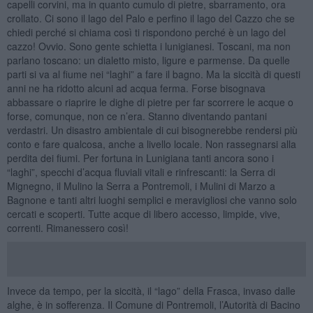
capelli corvini, ma in quanto cumulo di pietre, sbarramento, ora
crollato. Ci sono il lago del Palo e perfino il lago del Cazzo che se
chiedi perché si chiama così ti rispondono perché è un lago del
cazzo! Ovvio. Sono gente schietta i lunigianesi. Toscani, ma non
parlano toscano: un dialetto misto, ligure e parmense. Da quelle
parti si va al fiume nei “laghi” a fare il bagno. Ma la siccità di questi
anni ne ha ridotto alcuni ad acqua ferma. Forse bisognava
abbassare o riaprire le dighe di pietre per far scorrere le acque o
forse, comunque, non ce n’era. Stanno diventando pantani
verdastri. Un disastro ambientale di cui bisognerebbe rendersi più
conto e fare qualcosa, anche a livello locale. Non rassegnarsi alla
perdita dei fiumi. Per fortuna in Lunigiana tanti ancora sono i
“laghi”, specchi d’acqua fluviali vitali e rinfrescanti: la Serra di
Mignegno, il Mulino la Serra a Pontremoli, i Mulini di Marzo a
Bagnone e tanti altri luoghi semplici e meravigliosi che vanno solo
cercati e scoperti. Tutte acque di libero accesso, limpide, vive,
correnti. Rimanessero così!
Invece da tempo, per la siccità, il “lago” della Frasca, invaso dalle
alghe, è in sofferenza. Il Comune di Pontremoli, l’Autorità di Bacino