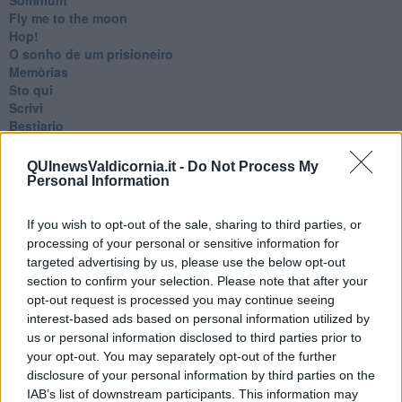
Fly me to the moon
Hop!
O sonho de um prisioneiro
Memòrias
Sto qui
Scrivi
Bestiario
Pillole
Veglia
QUInewsValdicornia.it -
Do Not Process My
​“D” come delitto
Personal Information
D
Belle lettere
If you wish to opt-out of the sale, sharing to third parties, or
25 Aprile
processing of your personal or sensitive information for
Todo el bien, todo el mal
targeted advertising by us, please use the below opt-out
Silenzio
section to confirm your selection. Please note that after your
Le parole
opt-out request is processed you may continue seeing
​L’Australiana
interest-based ads based on personal information utilized by
Le stelle del jazz
us or personal information disclosed to third parties prior to
Vita & morte
your opt-out. You may separately opt-out of the further
Auguri
disclosure of your personal information by third parties on the
Moro
Passanti
IAB’s list of downstream participants. This information may