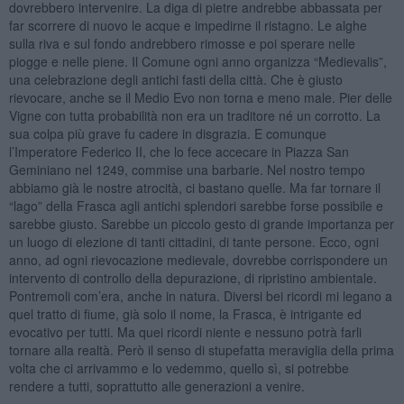
dovrebbero intervenire. La diga di pietre andrebbe abbassata per
far scorrere di nuovo le acque e impedirne il ristagno. Le alghe
sulla riva e sul fondo andrebbero rimosse e poi sperare nelle
piogge e nelle piene. Il Comune ogni anno organizza “Medievalis”,
una celebrazione degli antichi fasti della città. Che è giusto
rievocare, anche se il Medio Evo non torna e meno male. Pier delle
Vigne con tutta probabilità non era un traditore né un corrotto. La
sua colpa più grave fu cadere in disgrazia. E comunque
l’Imperatore Federico II, che lo fece accecare in Piazza San
Geminiano nel 1249, commise una barbarie. Nel nostro tempo
abbiamo già le nostre atrocità, ci bastano quelle. Ma far tornare il
“lago” della Frasca agli antichi splendori sarebbe forse possibile e
sarebbe giusto. Sarebbe un piccolo gesto di grande importanza per
un luogo di elezione di tanti cittadini, di tante persone. Ecco, ogni
anno, ad ogni rievocazione medievale, dovrebbe corrispondere un
intervento di controllo della depurazione, di ripristino ambientale.
Pontremoli com’era, anche in natura. Diversi bei ricordi mi legano a
quel tratto di fiume, già solo il nome, la Frasca, è intrigante ed
evocativo per tutti. Ma quei ricordi niente e nessuno potrà farli
tornare alla realtà. Però il senso di stupefatta meraviglia della prima
volta che ci arrivammo e lo vedemmo, quello sì, si potrebbe
rendere a tutti, soprattutto alle generazioni a venire.