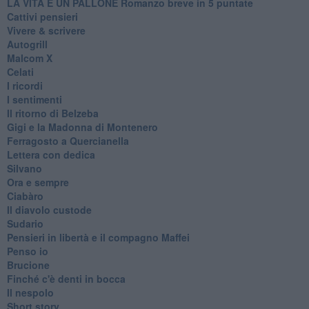
LA VITA È UN PALLONE Romanzo breve in 5 puntate
Cattivi pensieri
Vivere & scrivere
Autogrill
Malcom X
Celati
I ricordi
I sentimenti
Il ritorno di Belzeba
Gigi e la Madonna di Montenero
Ferragosto a Quercianella
Lettera con dedica
Silvano
Ora e sempre
Ciabàro
Il diavolo custode
Sudario
Pensieri in libertà e il compagno Maffei
Penso io
Brucione
Finché c'è denti in bocca
Il nespolo
Short story