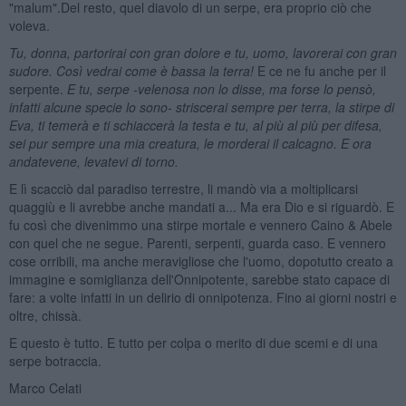
"malum".Del resto, quel diavolo di un serpe, era proprio ciò che
voleva.
Tu, donna, partorirai con gran dolore e tu, uomo, lavorerai con gran
sudore. Così vedrai come è bassa la terra!
E ce ne fu anche per il
serpente.
E tu, serpe -velenosa non lo disse, ma forse lo pensò,
infatti alcune specie lo sono- striscerai sempre per terra, la stirpe di
Eva, ti temerà e ti schiaccerà la testa e tu, al più al più per difesa,
sei pur sempre una mia creatura, le morderai il calcagno. E ora
andatevene, levatevi di torno.
E lì scacciò dal paradiso terrestre, li mandò via a moltiplicarsi
quaggiù e li avrebbe anche mandati a... Ma era Dio e si riguardò. E
fu così che divenimmo una stirpe mortale e vennero Caino & Abele
con quel che ne segue. Parenti, serpenti, guarda caso. E vennero
cose orribili, ma anche meravigliose che l'uomo, dopotutto creato a
immagine e somiglianza dell'Onnipotente, sarebbe stato capace di
fare: a volte infatti in un delirio di onnipotenza. Fino ai giorni nostri e
oltre, chissà.
E questo è tutto. E tutto per colpa o merito di due scemi e di una
serpe botraccia.
Marco Celati