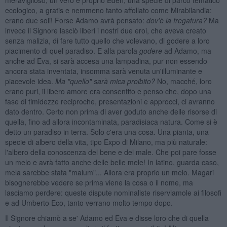
ecologico, a gratis e nemmeno tanto affollato come Mirabilandia:
erano due soli! Forse Adamo avrà pensato:
dov'è la fregatura?
Ma
invece il Signore lasciò liberi i nostri due eroi, che aveva creato
senza malizia, di fare tutto quello che volevano, di godere a loro
piacimento di quel paradiso. E alla parola
godere
ad Adamo, ma
anche ad Eva, si sarà accesa una lampadina, pur non essendo
ancora stata inventata, insomma sarà venuta un'illuminante e
piacevole idea.
Ma "quello" sarà mica proibito?
No, macché, loro
erano puri, il libero amore era consentito e penso che, dopo una
fase di timidezze reciproche, presentazioni e approcci, ci avranno
dato dentro. Certo non prima di aver goduto anche delle risorse di
quella, fino ad allora incontaminata, paradisiaca natura. Come si è
detto un paradiso in terra. Solo c'era una cosa. Una pianta, una
specie di albero della vita, tipo Expo di Milano, ma più naturale:
l'albero della conoscenza del bene e del male. Che poi pare fosse
un melo e avrà fatto anche delle belle mele! In latino, guarda caso,
mela sarebbe stata "malum"... Allora era proprio un melo. Magari
bisognerebbe vedere se prima viene la cosa o il nome, ma
lasciamo perdere: queste dispute nominaliste riserviamole ai filosofi
e ad Umberto Eco, tanto verrano molto tempo dopo.
Il Signore chiamò a se' Adamo ed Eva e disse loro che di quella