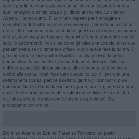
solo e per finire in bellezza, con un po' di creta, plasmò l'uomo a
sua immagine e somiglianza e gli diede anche vita. Lo chiamò
Adamo, il primo uomo. E, con tutto rispetto per l'immagine e
somiglianza di Nostro Signore, se davvero si viene da un pezzo di
mota... Ma insomma, non contento di questo capolavoro, pensando
che a Lui poteva pure bastare, ma anche l'uomo si sarebbe sentito
solo, lo addormentò, non si sa come gli tolse una costola, forse due
per simmetria se no rimaneva offeso, e con quelle fece la donna. E,
già che c'era, la fece anche discreta. La chiamò Eva, la prima
donna.
Bella la mia costola
, pensò Adamo al risveglio. Alla fine
dell'operazione Dio si compiacque: gli era venuto tutto benino e
anche alla svelta. Infatti fece tutto questo po' po' di lavoro in una
settimanetta scarsa, perché il settimo giorno gli ci incastrò pure
riposarsi. Ma Lui, teorie darwiniane a parte, era Dio, un Padreterno,
anzi il Padreterno, secondo le religioni monoteiste. E fin qui tutto
ok, tutto perfetto, il resto com'è noto si sciupò da se'. Ma
procediamo con ordine.
Dio mise Adamo ed Eva nel Paradiso Terrestre, un posto
meraviglioso, un vero e proprio Eden, una specie di parco tematico