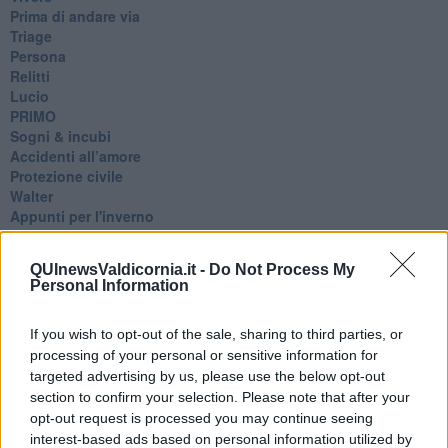
Prima di andare via
Triage
Persona
Relitti
Lucio
PRIMO
Sogni & incubi
Accidenti all’amore
Protezione civile
Walter
Appunti per l'inverno
Il muro di Baj
Biografia emotiva
QUInewsValdicornia.it -
Do Not Process My
La tempesta e altro
Personal Information
Umani
I bolidi
If you wish to opt-out of the sale, sharing to third parties, or
Parole
Amarezza
processing of your personal or sensitive information for
Colpa & merito
targeted advertising by us, please use the below opt-out
Vento
section to confirm your selection. Please note that after your
​LA PANCHINA ROSSA Requiem per il Commissario
opt-out request is processed you may continue seeing
Ospedali del cuore
interest-based ads based on personal information utilized by