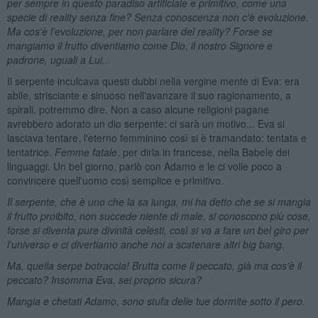
per sempre in questo paradiso artificiale e primitivo, come una
specie di reality senza fine? Senza conoscenza non c'è evoluzione.
Ma cos'è l'evoluzione, per non parlare del reality? Forse se
mangiamo il frutto diventiamo come Dio, il nostro Signore e
padrone, uguali a Lui...
Il serpente inculcava questi dubbi nella vergine mente di Eva: era
abile, strisciante e sinuoso nell'avanzare il suo ragionamento, a
spirali, potremmo dire. Non a caso alcune religioni pagane
avrebbero adorato un dio serpente: ci sarà un motivo... Eva si
lasciava tentare, l'eterno femminino così si è tramandato: tentata e
tentatrice.
Femme fatale
, per dirla in francese, nella Babele dei
linguaggi. Un bel giorno, parlò con Adamo e le ci volle poco a
convincere quell'uomo così semplice e primitivo.
Il serpente, che è uno che la sa lunga, mi ha detto che se si mangia
il frutto proibito, non succede niente di male, si conoscono più cose,
forse si diventa pure divinità celesti, così si va a fare un bel giro per
l'universo e ci divertiamo anche noi a scatenare altri big bang.
Ma, quella serpe botraccia! Brutta come il peccato, già ma cos'è il
peccato? Insomma Eva, sei proprio sicura?
Mangia e chetati Adamo, sono stufa delle tue dormite sotto il pero.