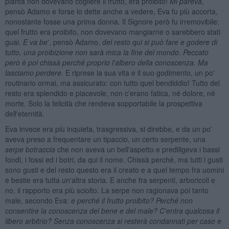
pianta non dovevano cogliere il frutto, era proibito!
Mi pareva
,
pensò Adamo e forse lo dette anche a vedere, Eva fu più accorta,
nonostante fosse una prima donna. Il Signore però fu irremovibile:
quel frutto era proibito, non dovevano mangiarne o sarebbero stati
guai.
E va be
', pensò Adamo,
del resto qui si può fare e godere di
tutto, una proibizione non sarà mica la fine del mondo. Peccato
però è poi chissà perché proprio l'albero della conoscenza. Ma
lasciamo perdere.
E riprese la sua vita e il suo godimento, un po'
routinario ormai, ma assicurato: con tutto quel bendiddio! Tutto del
resto era splendido e piacevole, non c'erano fatica, né dolore, né
morte. Solo la felicità che rendeva sopportabile la prospettiva
dell'eternità.
Eva invece era più inquieta, trasgressiva, si direbbe, e da un po'
aveva preso a frequentare un tipaccio, un certo serpente, una
serpe botraccia
che non aveva un bell'aspetto e prediligeva i bassi
fondi, i fossi ed i botri, da qui il nome. Chissà perché, ma tutti i gusti
sono gusti e del resto questo era il creato e a quel tempo fra uomini
e bestie era tutta un'altra storia. E anche fra serpenti, arboricoli e
no, il rapporto era più sciolto. La serpe non ragionava poi tanto
male, secondo Eva:
e perché il frutto proibito? Perché non
consentire la conoscenza del bene e del male? C'entra qualcosa il
libero arbitrio? Senza conoscenza si resterà condannati per caso e