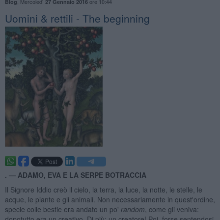
,
Mercoledì
ore 10:44
Blog
27 Gennaio 2016
​Uomini & rettili - The beginning
. —
ADAMO, EVA E LA SERPE BOTRACCIA
Il Signore Iddio creò il cielo, la terra, la luce, la notte, le stelle, le
acque, le piante e gli animali. Non necessariamente in quest'ordine,
specie colle bestie era andato un po'
random
, come gli veniva:
dopotutto era un creativo. Di più: un creatore! Poi, forse sentendosi