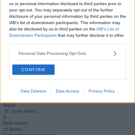
Coraçào
us or personal information disclosed to third parties prior to
Charlie
your opt-out. You may separately opt-out of the further
Il telefono del vento
disclosure of your personal information by third parties on the
Testamento & Commiato
IAB’s list of downstream participants. This information may
Poeta
also be disclosed by us to third parties on the
IAB’s List of
​La colpa - Memorie del commissario
Downstream Participants
that may further disclose it to other
Autunno
third parties.
Gracias a la vida
Somnium
Personal Data Processing Opt Outs
Fly me to the moon
Hop!
O sonho de um prisioneiro
CONFIRM
Memòrias
Sto qui
Scrivi
Data Deletion
Data Access
Privacy Policy
Bestiario
Pillole
Veglia
​“D” come delitto
D
Belle lettere
25 Aprile
Todo el bien, todo el mal