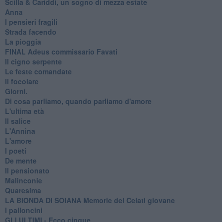
​Scilla & Cariddi, un sogno di mezza estate
Anna
I pensieri fragili
Strada facendo
La pioggia
FINAL Adeus commissario Favati
Il cigno serpente
Le feste comandate
Il focolare
Giorni.
Di cosa parliamo, quando parliamo d'amore
L'ultima età
Il salice
L'Annina
L'amore
I poeti
De mente
Il pensionato
Malinconie
Quaresima
LA BIONDA DI SOIANA Memorie del Celati giovane
I palloncini
GLI ULTIMI - Ecco cinque