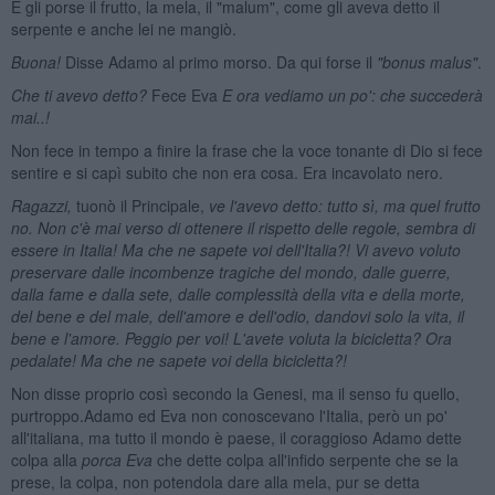
E gli porse il frutto, la mela, il "malum", come gli aveva detto il
serpente e anche lei ne mangiò.
Buona!
Disse Adamo al primo morso. Da qui forse il
"bonus malus"
.
Che ti avevo detto?
Fece Eva
E ora vediamo un po': che succederà
mai..!
Non fece in tempo a finire la frase che la voce tonante di Dio si fece
sentire e si capì subito che non era cosa. Era incavolato nero.
Ragazzi,
tuonò il Principale,
ve l'avevo detto: tutto sì, ma quel frutto
no. Non c'è mai verso di ottenere il rispetto delle regole, sembra di
essere in Italia! Ma che ne sapete voi dell'Italia?! Vi avevo voluto
preservare dalle incombenze tragiche del mondo, dalle guerre,
dalla fame e dalla sete, dalle complessità della vita e della morte,
del bene e del male, dell'amore e dell'odio, dandovi solo la vita, il
bene e l'amore. Peggio per voi! L'avete voluta la bicicletta? Ora
pedalate! Ma che ne sapete voi della bicicletta?!
Non disse proprio così secondo la Genesi, ma il senso fu quello,
purtroppo.Adamo ed Eva non conoscevano l'Italia, però un po'
all'italiana, ma tutto il mondo è paese, il coraggioso Adamo dette
colpa alla
porca Eva
che dette colpa all'infido serpente che se la
prese, la colpa, non potendola dare alla mela, pur se detta