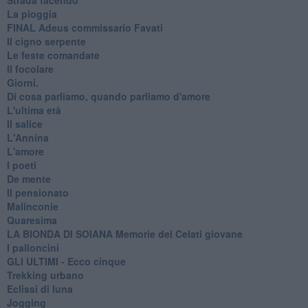
La pioggia
FINAL Adeus commissario Favati
Il cigno serpente
Le feste comandate
Il focolare
Giorni.
Di cosa parliamo, quando parliamo d'amore
L'ultima età
Il salice
L'Annina
L'amore
I poeti
De mente
Il pensionato
Malinconie
Quaresima
LA BIONDA DI SOIANA Memorie del Celati giovane
I palloncini
GLI ULTIMI - Ecco cinque
Trekking urbano
Eclissi di luna
Jogging