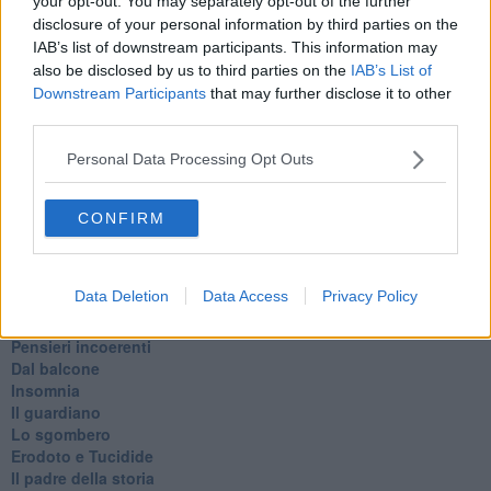
your opt-out. You may separately opt-out of the further
Le stelle del jazz
disclosure of your personal information by third parties on the
Vita & morte
IAB’s list of downstream participants. This information may
Auguri
also be disclosed by us to third parties on the
IAB’s List of
Moro
Downstream Participants
that may further disclose it to other
Passanti
third parties.
Continuando, la nonna e il carretto
Metaverso smart
Personal Data Processing Opt Outs
Fiamme
Anzi
Confessioni autoreferenziali
CONFIRM
Utopie
Estate
Il lago
Data Deletion
Data Access
Privacy Policy
Il diluvio
La classe
Pensieri incoerenti
Dal balcone
Insomnia
Il guardiano
Lo sgombero
Erodoto e Tucidide
Il padre della storia