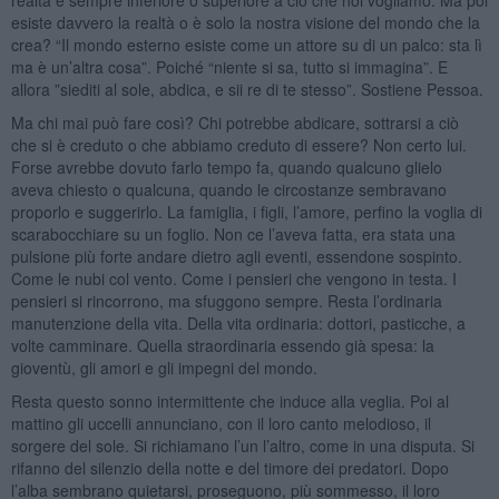
esiste davvero la realtà o è solo la nostra visione del mondo che la
crea? “Il mondo esterno esiste come un attore su di un palco: sta lì
ma è un’altra cosa”. Poiché “niente si sa, tutto si immagina”. E
allora ”siediti al sole, abdica, e sii re di te stesso”. Sostiene Pessoa.
Ma chi mai può fare così? Chi potrebbe abdicare, sottrarsi a ciò
che si è creduto o che abbiamo creduto di essere? Non certo lui.
Forse avrebbe dovuto farlo tempo fa, quando qualcuno glielo
aveva chiesto o qualcuna, quando le circostanze sembravano
proporlo e suggerirlo. La famiglia, i figli, l’amore, perfino la voglia di
scarabocchiare su un foglio. Non ce l’aveva fatta, era stata una
pulsione più forte andare dietro agli eventi, essendone sospinto.
Come le nubi col vento. Come i pensieri che vengono in testa. I
pensieri si rincorrono, ma sfuggono sempre. Resta l’ordinaria
manutenzione della vita. Della vita ordinaria: dottori, pasticche, a
volte camminare. Quella straordinaria essendo già spesa: la
gioventù, gli amori e gli impegni del mondo.
Resta questo sonno intermittente che induce alla veglia. Poi al
mattino gli uccelli annunciano, con il loro canto melodioso, il
sorgere del sole. Si richiamano l’un l’altro, come in una disputa. Si
rifanno del silenzio della notte e del timore dei predatori. Dopo
l’alba sembrano quietarsi, proseguono, più sommesso, il loro