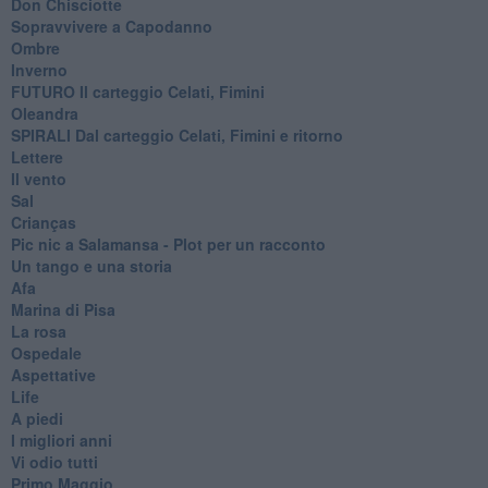
Don Chisciotte
Sopravvivere a Capodanno
Ombre
Inverno
FUTURO Il carteggio Celati, Fimini
Oleandra
SPIRALI Dal carteggio Celati, Fimini e ritorno
Lettere
Il vento
Sal
Crianças
Pic nic a Salamansa - Plot per un racconto
Un tango e una storia
Afa
Marina di Pisa
La rosa
Ospedale
Aspettative
Life
A piedi
I migliori anni
Vi odio tutti
Primo Maggio