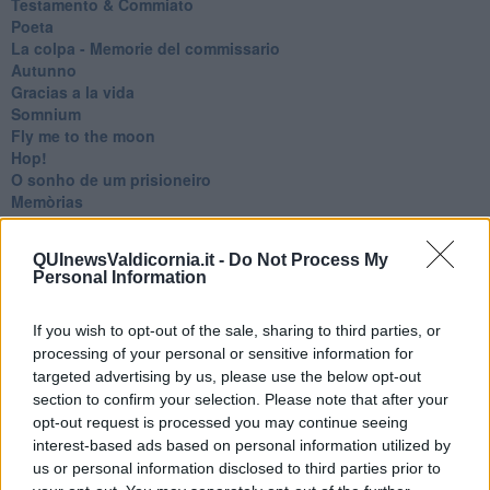
Testamento & Commiato
Poeta
​La colpa - Memorie del commissario
Autunno
Gracias a la vida
Somnium
Fly me to the moon
Hop!
O sonho de um prisioneiro
Memòrias
Sto qui
Scrivi
QUInewsValdicornia.it -
Do Not Process My
Bestiario
Personal Information
Pillole
Veglia
If you wish to opt-out of the sale, sharing to third parties, or
​“D” come delitto
D
processing of your personal or sensitive information for
Belle lettere
targeted advertising by us, please use the below opt-out
25 Aprile
section to confirm your selection. Please note that after your
Todo el bien, todo el mal
opt-out request is processed you may continue seeing
Silenzio
interest-based ads based on personal information utilized by
Le parole
us or personal information disclosed to third parties prior to
​L’Australiana