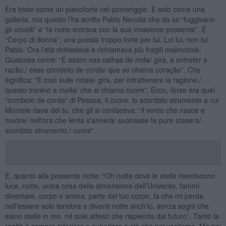
Era triste come un pianoforte nel pomeriggio. E solo come una
galleria, ma questo l’ha scritto Pablo Neruda che da lui “fuggivano
gli uccelli” e “la notte entrava con la sua invasione possente”. È
“Corpo di donna”, una poesia troppo forte per lui. Lui lui, non lui
Pablo. Ora l’età richiedeva e richiamava più fragili malinconie.
Qualcosa come: “E assim nas calhas de roda/ gira, a entreter a
razão,/ esse comboio de corda/ que se chama coração”. Che
significa: “E così sulle rotaie/ gira, per intrattenere la ragione,/
questo trenino a molla/ che si chiama cuore”. Ecco, forse era quel
“comboio de corda” di Pessoa, il cuore, lo scordato strumento a cui
Montale dava del tu, che gli si confaceva: “il vento che nasce e
muore/ nell'ora che lenta s'annera/ suonasse te pure stasera/
scordato strumento,/ cuore”.
E, quanto alla possente notte: “Oh notte dove le stelle mentiscono
luce, notte, unica cosa della dimensione dell’Universo, fammi
diventare, corpo e anima, parte del tuo corpo, fa che mi perda
nell’essere solo tenebra e diventi notte anch’io, senza sogni che
siano stelle in me, né sole atteso che risplenda dal futuro”. Tanto la
realtà è sempre inferiore o superiore a ciò che noi vogliamo. Ma poi