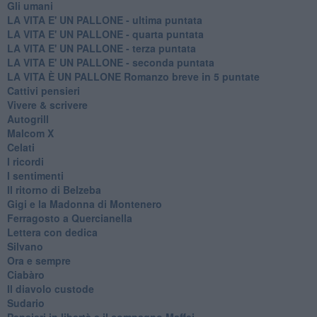
Gli umani
LA VITA E' UN PALLONE - ultima puntata
LA VITA E' UN PALLONE - quarta puntata
LA VITA E' UN PALLONE - terza puntata
LA VITA E' UN PALLONE - seconda puntata
LA VITA È UN PALLONE Romanzo breve in 5 puntate
Cattivi pensieri
Vivere & scrivere
Autogrill
Malcom X
Celati
I ricordi
I sentimenti
Il ritorno di Belzeba
Gigi e la Madonna di Montenero
Ferragosto a Quercianella
Lettera con dedica
Silvano
Ora e sempre
Ciabàro
Il diavolo custode
Sudario
Pensieri in libertà e il compagno Maffei