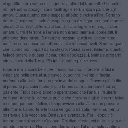
cinguettio. Loro sanno distinguere le albe dai tramonti. Gli uomini
no, prendono abbagli, sono facili agli errori, ancora più che agli
amori. Quasi quanto sono disposti all’odio e inclini all’ira. Portano
dentro il bene ed il male che spesso non distinguono e pensano se’
stessi. Ci sono stati terroristi sensibili alle foglie e non agli esseri
umani. Oltre il terrore e l’errore non erano niente e, come tali, li
abbiamo dimenticati. Dittature e razzismi quelli ce li ricordiamo,
molti ne sono ancora emuli, convinti o inconsapevoli. Sembra quasi
che l’uomo non impari da sé stesso. Possa avere, insieme, questo
fallace potere e questa inesauribile debolezza. L’animale gregario
più solitario della Terra. Più intelligente e più sciocco.
Eppure era ancora bello, nel fresco mattino, inforcare la bici e
viaggiare nella città al suo risveglio, sentire il vento in faccia,
andando alla Usl a farsi un prelievo del sangue. Trovare già la fila
di persone più solerti, che Dio le benedica, e attendere il turno,
paziente. Fiducioso o almeno speranzoso che l’analisi risulterà
benigna. Anche lui cercava quello che cercano tutti: di essere felice
o comunque non infelice, di sopravvivere alla vita e non pensare
alla morte. La morte e le tasse vengono da sole. Per il momento
bastava già la vecchiaia. Bastava e avanzava. Per il dopo c’è
tempo e non si sa che c’è dopo. Chi dice niente, chi tutto: la vita del
mondo che verrà. Non ci sono depliant per l’al di là, solo santini a