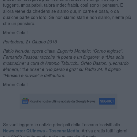
fuggenti, impalpabili, talora indecifrabili, così sono i pensieri. E
allora viene da chiedersi se siamo qui, in carne e ossa, o da
qualche parte con loro. Se non siamo stati e non siamo, niente più
che un pensiero.
Marco Celati
Pontedera, 21 Giugno 2018
Pablo Neruda: opera citata. Eugenio Montale: “Corno inglese”.
Fernando Pessoa: raccolte “Il poeta e un fingitore” e “Una sola
moltitudine” a cura di Antonio Tabucchi. Orfeo Bastoni (Leonardo
Manera): “Le unse” e “Ho perso il griz” su Radio 24. Il dipinto
“Pensieri e nuvole” è dell’autore.
Marco Celati
Se vuoi leggere le notizie principali della Toscana iscriviti alla
Newsletter QUInews - ToscanaMedia.
Arriva gratis tutti i giorni
alle 20:00 direttamente nella tua casella di posta.