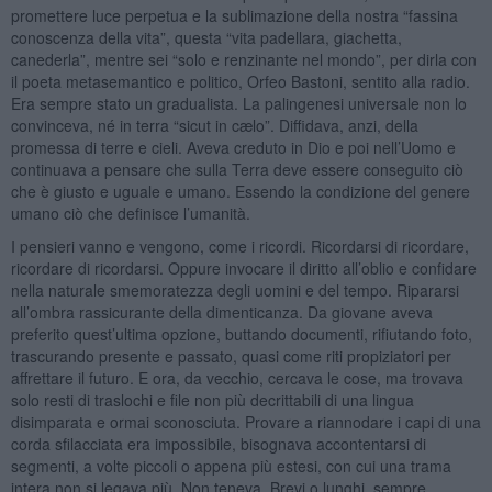
promettere luce perpetua e la sublimazione della nostra “fassina
conoscenza della vita”, questa “vita padellara, giachetta,
canederla”, mentre sei “solo e renzinante nel mondo”, per dirla con
il poeta metasemantico e politico, Orfeo Bastoni, sentito alla radio.
Era sempre stato un gradualista. La palingenesi universale non lo
convinceva, né in terra “sicut in cælo”. Diffidava, anzi, della
promessa di terre e cieli. Aveva creduto in Dio e poi nell’Uomo e
continuava a pensare che sulla Terra deve essere conseguito ciò
che è giusto e uguale e umano. Essendo la condizione del genere
umano ciò che definisce l’umanità.
I pensieri vanno e vengono, come i ricordi. Ricordarsi di ricordare,
ricordare di ricordarsi. Oppure invocare il diritto all’oblio e confidare
nella naturale smemoratezza degli uomini e del tempo. Ripararsi
all’ombra rassicurante della dimenticanza. Da giovane aveva
preferito quest’ultima opzione, buttando documenti, rifiutando foto,
trascurando presente e passato, quasi come riti propiziatori per
affrettare il futuro. E ora, da vecchio, cercava le cose, ma trovava
solo resti di traslochi e file non più decrittabili di una lingua
disimparata e ormai sconosciuta. Provare a riannodare i capi di una
corda sfilacciata era impossibile, bisognava accontentarsi di
segmenti, a volte piccoli o appena più estesi, con cui una trama
intera non si legava più. Non teneva. Brevi o lunghi, sempre