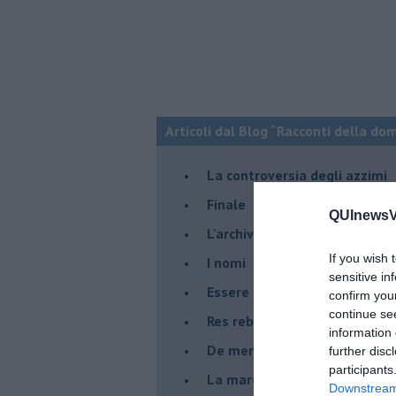
Articoli dal Blog “Racconti della do
La controversia degli azzimi
Finale
QUInewsVa
L'archivio
If you wish 
I nomi
sensitive in
Essere
confirm you
continue se
Res rebus
information 
De mente
further disc
participants
La marcia
Downstream 