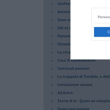
Confessioni del pappagallo
Ancora pensieri & disordine
Persona
Sono solo parole
Odi et amo
Pensieri in disordine sparso
Vitamina D
La strada
Caso & cambiamento
Com'esuli pensieri
La trappola di Tucidide, o dell
L'evoluzione umana
Ad Astra
Storia di io - Quasi un compit
Quasi una lezione