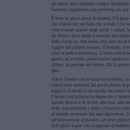
gli alberi, deve rimanere sempre illuminata
l'assenza segnalando una presenza, sia pur in
È triste la sera e piena di mistero. C'è pace
che s'intravede nel buio che scende. Chi ha s
voleva avere questo negli occhi: i campi, la 
gli alberi e poca gente o nessuno per strada.
folla. Forse no, non era la città, non era la 
fuggire dal proprio passato.
Il passato
, ave
triste la notte e misteriosa. L'uomo con la
aperto, né avrebbe potuto esserci qualcuno 
chiave, ha provato ad entrare. Ma la porta n
gira.
Allora l'uomo con la borsa ha ricordato, si è
chiavi nella serratura, lui aveva chiuso la p
toppa al di dentro e ora quelle che teneva i
L'uomo con la borsa ha imprecato e bestemm
questo
, diceva a sé stesso, alla casa, alla s
delle responsabilità e tutti a chiedermi tutto
al mondo molestato dai suoi dipendenti. U
un'insinuazione al passivo, un terzo pignora
dell'ufficio legale che si apposta al mattino