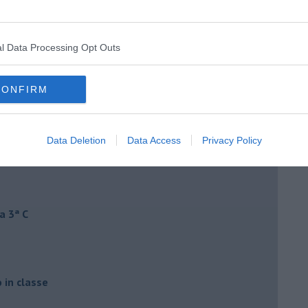
l Data Processing Opt Outs
CONFIRM
Data Deletion
Data Access
Privacy Policy
a 3ª C
o in classe