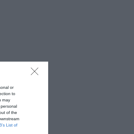
sonal or
ection to
ou may
 personal
out of the
 downstream
B’s List of