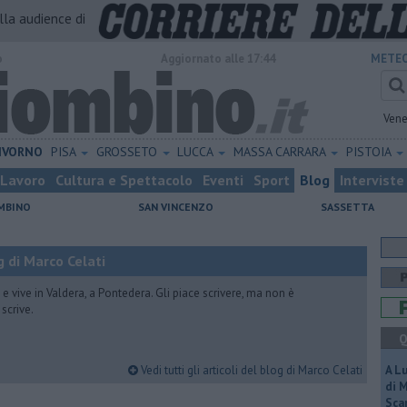
alla audience di
o
Aggiornato alle 17:44
METEO
Vene
IVORNO
PISA
GROSSETO
LUCCA
MASSA CARRARA
PISTOIA
Lavoro
Cultura e Spettacolo
Eventi
Sport
Blog
Interviste
MBINO
SAN VINCENZO
SASSETTA
 di Marco Celati
vive in Valdera, a Pontedera. Gli piace scrivere, ma non è
scrive.
Q
Vedi tutti gli articoli del blog di Marco Celati
A L
di 
Scar