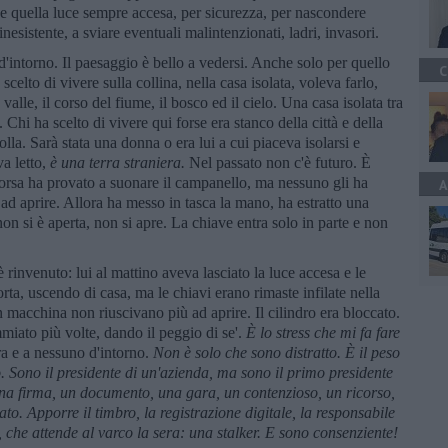
 e quella luce sempre accesa, per sicurezza, per nascondere
esistente, a sviare eventuali malintenzionati, ladri, invasori.
 d'intorno. Il paesaggio è bello a vedersi. Anche solo per quello
C
celto di vivere sulla collina, nella casa isolata, voleva farlo,
valle, il corso del fiume, il bosco ed il cielo. Una casa isolata tra
 Chi ha scelto di vivere qui forse era stanco della città e della
folla. Sarà stata una donna o era lui a cui piaceva isolarsi e
va letto,
è una terra straniera.
Nel passato non c'è futuro. È
 borsa ha provato a suonare il campanello, ma nessuno gli ha
A
ad aprire. Allora ha messo in tasca la mano, ha estratto una
on si è aperta, non si apre. La chiave entra solo in parte e non
 rinvenuto: lui al mattino aveva lasciato la luce accesa e le
orta, uscendo di casa, ma le chiavi erano rimaste infilate nella
n macchina non riuscivano più ad aprire. Il cilindro era bloccato.
iato più volte, dando il peggio di se'.
È lo stress che mi fa fare
era e a nessuno d'intorno.
Non è solo che sono distratto. È il peso
.
Sono il presidente di un'azienda, ma sono il primo presidente
na firma, un documento, una gara, un contenzioso, un ricorso,
to. Apporre il timbro, la registrazione digitale, la responsabile
, che attende al varco la sera: una stalker.
E sono consenziente!