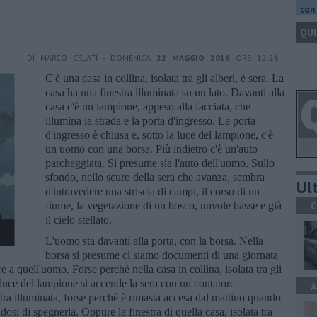
con 
QUI
DI MARCO CELATI - DOMENICA
22 MAGGIO 2016
ORE 12:26
C'è una casa in collina, isolata tra gli alberi, è sera. La
casa ha una finestra illuminata su un lato. Davanti alla
casa c'è un lampione, appeso alla facciata, che
illumina la strada e la porta d'ingresso. La porta
d'ingresso è chiusa e, sotto la luce del lampione, c'è
un uomo con una borsa. Più indietro c'è un'auto
parcheggiata. Si presume sia l'auto dell'uomo. Sullo
sfondo, nello scuro della sera che avanza, sembra
Ult
d'intravedere una striscia di campi, il corso di un
fiume, la vegetazione di un bosco, nuvole basse e già
C
il cielo stellato.
L'uomo sta davanti alla porta, con la borsa. Nella
borsa si presume ci siamo documenti di una giornata
e a quell'uomo. Forse perché nella casa in collina, isolata tra gli
 luce del lampione si accende la sera con un contatore
A
ra illuminata, forse perché è rimasta accesa dal mattino quando
osi di spegnerla. Oppure la finestra di quella casa, isolata tra