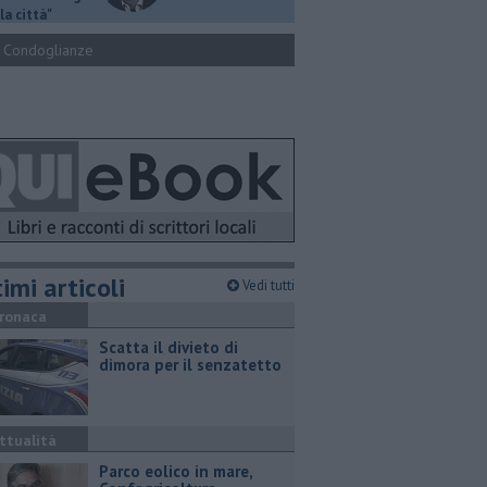
la città"
Condoglianze
imi articoli
Vedi tutti
ronaca
Scatta il divieto di
dimora per il senzatetto
ttualità
Parco eolico in mare,