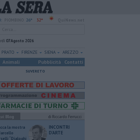
26°
32°
:
PIOMBINO
QuiNews.net
rdì
07 Agosto 2026
PRATO
FIRENZE
SIENA
AREZZO
Animali
Pubblicità
Contatti
SUVERETO
ui Blog
di Riccardo Ferrucci
INCONTRI
ucca la mostra
D'ARTE
Marcello
selli “Dialoghi