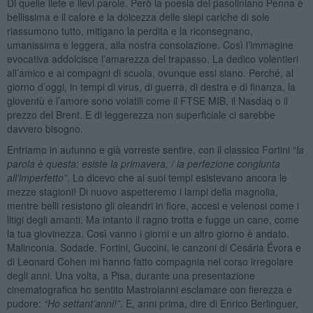
Di quelle liete e lievi parole. Però la poesia del pasoliniano Penna è
bellissima e il calore e la dolcezza delle siepi cariche di sole
riassumono tutto, mitigano la perdita e la riconsegnano,
umanissima e leggera, alla nostra consolazione. Così l’immagine
evocativa addolcisce l’amarezza del trapasso. La dedico volentieri
all’amico e ai compagni di scuola, ovunque essi siano. Perché, al
giorno d’oggi, in tempi di virus, di guerra, di destra e di finanza, la
gioventù e l’amore sono volatili come il FTSE MIB, il Nasdaq o il
prezzo del Brent. E di leggerezza non superficiale ci sarebbe
davvero bisogno.
Entriamo in autunno e già vorreste sentire, con il classico Fortini “
la
parola è questa: esiste la primavera, / la perfezione congiunta
all
’
imperfetto”
. Lo dicevo che ai suoi tempi esistevano ancora le
mezze stagioni! Di nuovo aspetteremo i lampi della magnolia,
mentre belli resistono gli oleandri in fiore, accesi e velenosi come i
litigi degli amanti. Ma intanto il ragno trotta e fugge un cane, come
la tua giovinezza. Così vanno i giorni e un altro giorno è andato.
Malinconia. Sodade. Fortini, Guccini, le canzoni di Cesária Évora e
di Leonard Cohen mi hanno fatto compagnia nel corso irregolare
degli anni. Una volta, a Pisa, durante una presentazione
cinematografica ho sentito Mastroianni esclamare con fierezza e
pudore:
“
Ho settant
’
anni!”
. E, anni prima, dire di Enrico Berlinguer,