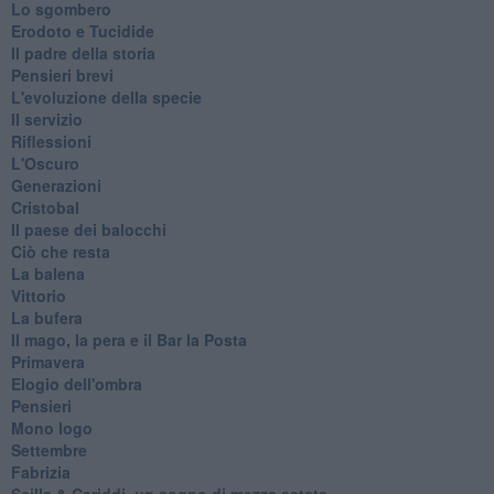
Lo sgombero
Erodoto e Tucidide
Il padre della storia
Pensieri brevi
L'evoluzione della specie
Il servizio
Riflessioni
L'Oscuro
Generazioni
Cristobal
Il paese dei balocchi
Ciò che resta
La balena
Vittorio
La bufera
Il mago, la pera e il Bar la Posta
Primavera
Elogio dell'ombra
Pensieri
Mono logo
Settembre
Fabrizia
​Scilla & Cariddi, un sogno di mezza estate