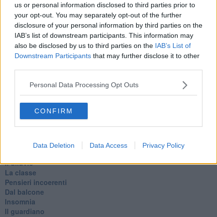
us or personal information disclosed to third parties prior to
Silenzio
your opt-out. You may separately opt-out of the further
Le parole
disclosure of your personal information by third parties on the
​L’Australiana
IAB’s list of downstream participants. This information may
Le stelle del jazz
also be disclosed by us to third parties on the
IAB’s List of
Vita & morte
Auguri
Downstream Participants
that may further disclose it to other
Moro
third parties.
Passanti
Continuando, la nonna e il carretto
Personal Data Processing Opt Outs
Metaverso smart
Fiamme
CONFIRM
Anzi
Confessioni autoreferenziali
Utopie
Estate
Data Deletion
Data Access
Privacy Policy
Il lago
Il diluvio
La classe
Pensieri incoerenti
Dal balcone
Insomnia
Il guardiano