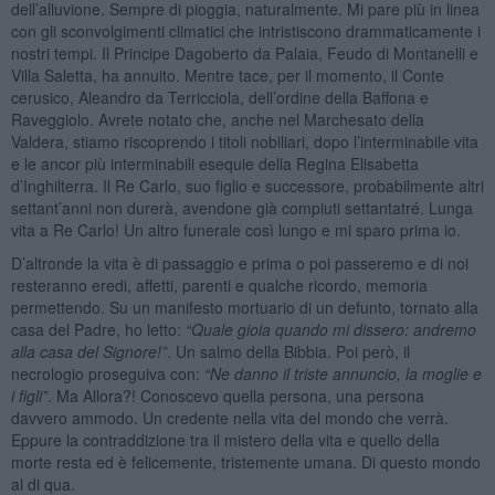
dell’alluvione. Sempre di pioggia, naturalmente. Mi pare più in linea
con gli sconvolgimenti climatici che intristiscono drammaticamente i
nostri tempi. Il Principe Dagoberto da Palaia, Feudo di Montanelli e
Villa Saletta, ha annuito. Mentre tace, per il momento, il Conte
cerusico, Aleandro da Terricciola, dell’ordine della Baffona e
Raveggiolo. Avrete notato che, anche nel Marchesato della
Valdera, stiamo riscoprendo i titoli nobiliari, dopo l’interminabile vita
e le ancor più interminabili esequie della Regina Elisabetta
d’Inghilterra. Il Re Carlo, suo figlio e successore, probabilmente altri
settant’anni non durerà, avendone già compiuti settantatré. Lunga
vita a Re Carlo! Un altro funerale così lungo e mi sparo prima io.
D’altronde la vita è di passaggio e prima o poi passeremo e di noi
resteranno eredi, affetti, parenti e qualche ricordo, memoria
permettendo. Su un manifesto mortuario di un defunto, tornato alla
casa del Padre, ho letto:
“
Quale gioia quando mi dissero: andremo
alla casa del Signore!”
. Un salmo della Bibbia. Poi però, il
necrologio proseguiva con:
“
Ne danno il triste annuncio, la moglie e
i figli”
. Ma Allora?! Conoscevo quella persona, una persona
davvero ammodo. Un credente nella vita del mondo che verrà.
Eppure la contraddizione tra il mistero della vita e quello della
morte resta ed è felicemente, tristemente umana. Di questo mondo
al di qua.