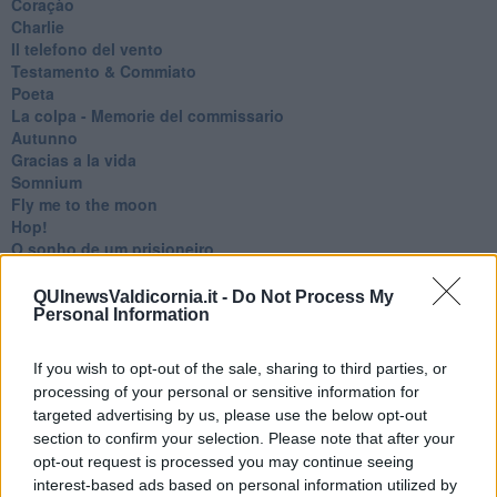
Coraçào
Charlie
Il telefono del vento
Testamento & Commiato
Poeta
​La colpa - Memorie del commissario
Autunno
Gracias a la vida
Somnium
Fly me to the moon
Hop!
O sonho de um prisioneiro
Memòrias
Sto qui
QUInewsValdicornia.it -
Do Not Process My
Scrivi
Personal Information
Bestiario
Pillole
If you wish to opt-out of the sale, sharing to third parties, or
Veglia
processing of your personal or sensitive information for
​“D” come delitto
targeted advertising by us, please use the below opt-out
D
section to confirm your selection. Please note that after your
Belle lettere
opt-out request is processed you may continue seeing
25 Aprile
interest-based ads based on personal information utilized by
Todo el bien, todo el mal