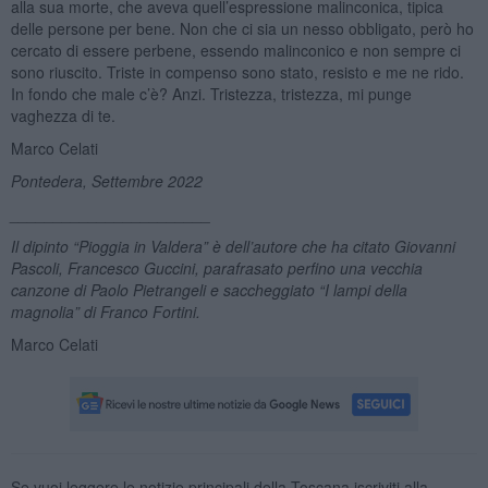
alla sua morte, che aveva quell’espressione malinconica, tipica
delle persone per bene. Non che ci sia un nesso obbligato, però ho
cercato di essere perbene, essendo malinconico e non sempre ci
sono riuscito. Triste in compenso sono stato, resisto e me ne rido.
In fondo che male c’è? Anzi. Tristezza, tristezza, mi punge
vaghezza di te.
Marco Celati
Pontedera, Settembre 2022
_______________________
Il dipinto “Pioggia in Valdera” è dell’autore che ha citato Giovanni
Pascoli, Francesco Guccini, parafrasato perfino una vecchia
canzone di Paolo Pietrangeli e saccheggiato “I lampi della
magnolia” di Franco Fortini.
Marco Celati
Se vuoi leggere le notizie principali della Toscana iscriviti alla