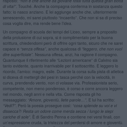
risposto:
“
non è che anche da giovane fossi tutta questa gran botta
di vita!”
. Touché. Anche la compagna conferma in sostanza questo
fatto: io nasco anziano. E lei aggiunge anche che, ulteriormente
senescendo, mi sarei piuttosto “incaerito”. Che non si sa di preciso
cosa voglia dire, ma rende bene l’idea.
Un compagno di scuola dei tempi del Liceo, sempre a proposito
della prolusione di cui sopra, si è complimentato per la buona
scrittura, chiedendomi però di offrire ogni tanto, sicuro che ne sarei
capace e
“
senza offesa”
, anche qualcosa di
"leggero, che non vuol
dire superficiale”.
Nessuna offesa, anzi, ha ragione il compagno.
Quantunque il riferimento alle “Lezioni americane” di Calvino sia
tanto evidente, quanto inarrivabile per il sottoscritto. E leggero lo
ricordo, l’amico: magro, esile. Durante la corsa sulla pista di atletica
si diceva di mettergli dei pesi in tasca perché con la velocità, in
curva, prendendo vento, non ci volasse via. Professionista serio,
competente, non meno ponderoso, è corso e corre ancora leggero
nel mondo, negli anni e nella vita. Come risposta gli ho
messaggiato:
“
Amore, gioventù, liete parole…”
. E lui ha scritto:
“
Vedi?
”
. Però la poesia prosegue così:
“
cosa splende su voi e vi
dissecca?/ Resta un odore come merda secca / lungo le siepi
cariche di sole”
. È di Sandro Penna e contiene nei versi finali, con
un’espressione cruda, la tristezza del perdersi di amore e gioventù.