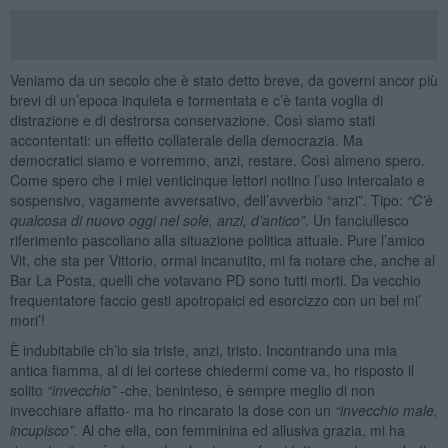
Veniamo da un secolo che è stato detto breve, da governi ancor più
brevi di un’epoca inquieta e tormentata e c’è tanta voglia di
distrazione e di destrorsa conservazione. Così siamo stati
accontentati: un effetto collaterale della democrazia. Ma
democratici siamo e vorremmo, anzi, restare. Così almeno spero.
Come spero che i miei venticinque lettori notino l’uso intercalato e
sospensivo, vagamente avversativo, dell’avverbio “anzi”. Tipo:
“
C’è
qualcosa di nuovo oggi nel sole, anzi, d
’
antico
”
. Un fanciullesco
riferimento pascoliano alla situazione politica attuale. Pure l’amico
Vit, che sta per Vittorio, ormai incanutito, mi fa notare che, anche al
Bar La Posta, quelli che votavano PD sono tutti morti. Da vecchio
frequentatore faccio gesti apotropaici ed esorcizzo con un bel mi’
mori’!
È indubitabile ch’io sia triste, anzi, tristo. Incontrando una mia
antica fiamma, al di lei cortese chiedermi come va, ho risposto il
solito
“
invecchio”
-che, beninteso, è sempre meglio di non
invecchiare affatto- ma ho rincarato la dose con un
“
invecchio male,
incupisco”.
Al che ella, con femminina ed allusiva grazia, mi ha