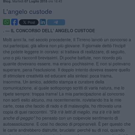
,
Martedì
ore 16:43
Blog
07 Luglio 2015
L'angelo custode
. —
IL CONCORSO DELL' ANGELO CUSTODE
Molti anni fa, nel secolo precedente, Il Tirreno lanciò un concorso a
cui partecipai, già allora non più giovane. Il giornale dettò l'incipit
che potete leggere in corsivo: si trattava di realizzare, di seguito,
uno o più racconti brevissimi. Di poche battute, non ricordo più
quante dovevano essere, ma erano pochissime. E non si potevano
superare, pena l'esclusione. Il doppio intento doveva essere quello
di stimolare creatività ed educare alla sintesi: poca trama,
insomma. Un amico, addetto stampa e curatore della
comunicazione, al quale sottopongo scritti di varia natura, me lo
ripete sempre: troppa trama! La mia partecipazione al concorso
non sortì esito alcuno, ma recentemente, rovistando tra le mie
carte, cosa che faccio di rado e di malavoglia, ho ritrovato una
copia di quei raccontini.
"S'
è n'
è letti di meglio, ma s'
è n'
è letti
anche di peggio"
ho pensato con un colpevole sentimento di
autoassoluzione. E così ho deciso di propinarveli. È per questo che
le carte andrebbero distrutte, bruciate: perché su di noi, quando