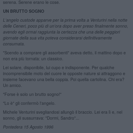
serena. Serene erano le cose.
UN BRUTTO SOGNO
L'angelo custode apparve per la prima volta a Venturini nella notte
delle Ceneri, poco pi
ù di un'ora dopo aver preso finalmente sonno,
avendo egli ormai raggiunta la certezza che una delle peggiori
giornate della sua vita poteva considerarsi definitivamente
consumata.
"Scendo a comprare gli assorbenti" aveva detto, il mattino dopo e
non era più tornata: un classico.
Lei solare, disponibile, lui cupo e indisponente. Per qualche
incomprensibile moto del cuore le opposte nature si attraggono e
insieme facevano una bella coppia. Poi quella cartolina. Chi era?
Un amico.
"Forse è solo un brutto sogno!"
"Lo è" gli confermò l'angelo.
Michele Venturini svegliandosi allungò il braccio. Lei era lì e, nel
sonno, gli sussurrava: "Dormi, Sandro"...
Pontedera 15 Agosto 1996