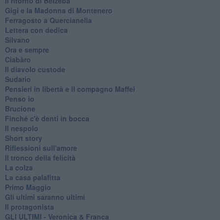
Il ritorno di Belzeba
Gigi e la Madonna di Montenero
Ferragosto a Quercianella
Lettera con dedica
Silvano
Ora e sempre
Ciabàro
Il diavolo custode
Sudario
Pensieri in libertà e il compagno Maffei
Penso io
Brucione
Finché c'è denti in bocca
Il nespolo
Short story
Riflessioni sull'amore
Il tronco della felicità
La colza
La casa palafitta
Primo Maggio
Gli ultimi saranno ultimi
Il protagonista
GLI ULTIMI - Veronica & Franca