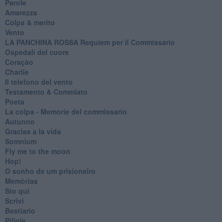
Parole
Amarezza
Colpa & merito
Vento
​LA PANCHINA ROSSA Requiem per il Commissario
Ospedali del cuore
Coraçào
Charlie
Il telefono del vento
Testamento & Commiato
Poeta
​La colpa - Memorie del commissario
Autunno
Gracias a la vida
Somnium
Fly me to the moon
Hop!
O sonho de um prisioneiro
Memòrias
Sto qui
Scrivi
Bestiario
Pillole