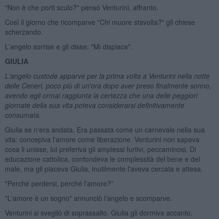
"Non è che porti sculo?" pensò Venturini, affranto.
Così il giorno che ricomparve "Chi muore stavolta?" gli chiese
scherzando.
L'angelo sorrise e gli disse: "Mi dispiace".
GIULIA
L'angelo custode apparve per la prima volta a Venturini nella notte
delle Ceneri, poco pi
ù di un'ora dopo aver preso finalmente sonno,
avendo egli ormai raggiunta la certezza che una delle peggiori
giornate della sua vita poteva considerarsi definitivamente
consumata.
Giulia se n'era andata. Era passata come un carnevale nella sua
vita: concepiva l'amore come liberazione. Venturini non sapeva
cosa li unisse, lui preferiva gli amplessi furtivi, peccaminosi. Di
educazione cattolica, confondeva le complessità del bene e del
male, ma gli piaceva Giulia, inutilmente l'aveva cercata e attesa.
"Perché perdersi, perché l'amore?"
"L'amore è un sogno" annunciò l'angelo e scomparve.
Venturini si svegliò di soprassalto. Giulia gli dormiva accanto,