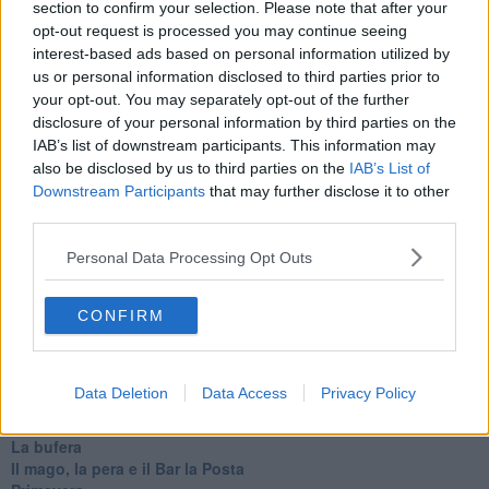
Il diluvio
section to confirm your selection. Please note that after your
La classe
opt-out request is processed you may continue seeing
Pensieri incoerenti
interest-based ads based on personal information utilized by
Dal balcone
us or personal information disclosed to third parties prior to
Insomnia
your opt-out. You may separately opt-out of the further
Il guardiano
disclosure of your personal information by third parties on the
Lo sgombero
IAB’s list of downstream participants. This information may
Erodoto e Tucidide
also be disclosed by us to third parties on the
IAB’s List of
Il padre della storia
Downstream Participants
that may further disclose it to other
Pensieri brevi
third parties.
L'evoluzione della specie
Il servizio
Personal Data Processing Opt Outs
Riflessioni
L'Oscuro
Generazioni
CONFIRM
Cristobal
Il paese dei balocchi
Ciò che resta
Data Deletion
Data Access
Privacy Policy
La balena
Vittorio
La bufera
Il mago, la pera e il Bar la Posta