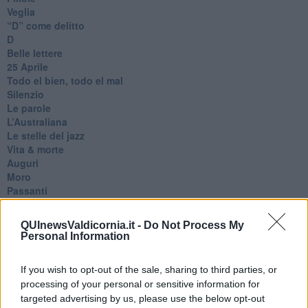
Veglia
​“D” come delitto
D
Belle lettere
25 Aprile
Todo el bien, todo el mal
Silenzio
Le parole
​L’Australiana
Le stelle del jazz
Vita & morte
Auguri
Moro
Passanti
Continuando, la nonna e il carretto
Metaverso smart
QUInewsValdicornia.it -
Do Not Process My
Fiamme
Personal Information
Anzi
Confessioni autoreferenziali
If you wish to opt-out of the sale, sharing to third parties, or
Utopie
processing of your personal or sensitive information for
Estate
targeted advertising by us, please use the below opt-out
Il lago