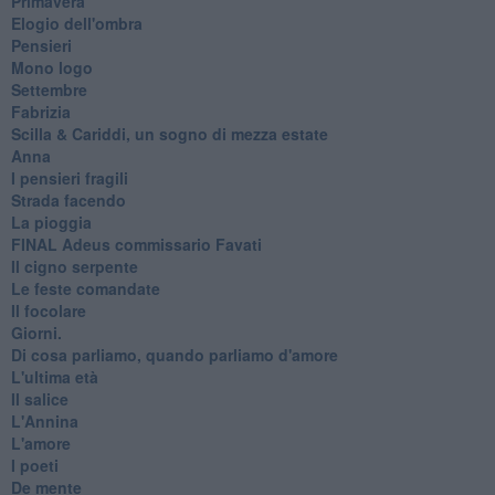
Primavera
Elogio dell'ombra
Pensieri
Mono logo
Settembre
Fabrizia
​Scilla & Cariddi, un sogno di mezza estate
Anna
I pensieri fragili
Strada facendo
La pioggia
FINAL Adeus commissario Favati
Il cigno serpente
Le feste comandate
Il focolare
Giorni.
Di cosa parliamo, quando parliamo d'amore
L'ultima età
Il salice
L'Annina
L'amore
I poeti
De mente