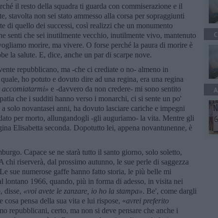
hé il resto della squadra ti guarda con commiserazione e il
e, stavolta non sei stato ammesso alla corsa per sopraggiunti
forte di quello dei successi, così realizzi che un monumento
C
che senti che sei inutilmente vecchio, inutilmente vivo, mantenuto
vogliamo morire, ma vivere. O forse perché la paura di morire è
ebbe la salute. E, dice, anche un par di scarpe nove.
ente repubblicano, ma -che ci crediate o no- almeno in
ò quale, ho potuto e dovuto dire ad una regina, era una regina
i accomiatarmi»
e -davvero da non credere- mi sono sentito
A
atia che i sudditi hanno verso i monarchi, ci si sente un po'
 a solo novantasei anni, ha dovuto lasciare cariche e impegni
dato per morto, allungandogli -gli auguriamo- la vita. Mentre gli
egina Elisabetta seconda. Dopotutto lei, appena novantunenne, è
urgo. Capace se ne starà tutto il santo giorno, solo soletto,
A chi riserverà, dal prossimo autunno, le sue perle di saggezza
? Le sue numerose gaffe hanno fatto storia, le più belle mi
l lontano 1966, quando, più in forma di adesso, in visita nei
, disse,
«voi avete le zanzare, io ho la stampa»
. Be', come dargli
e cosa pensa della sua vita e lui rispose, «
avrei preferito
mo repubblicani, certo, ma non si deve pensare che anche i