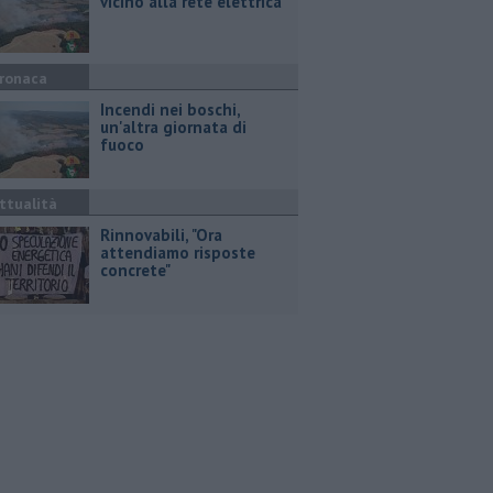
vicino alla rete elettrica
ronaca
Incendi nei boschi,
un'altra giornata di
fuoco
ttualità
Rinnovabili, "Ora
attendiamo risposte
concrete"