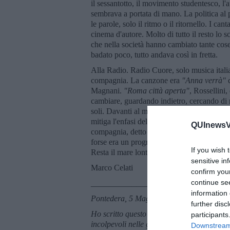
il sessantotto, il movimento studentesco, l'
sembrava a portata di mano. La politica al
le parole, solo il ritmo o il ritornello. I c
cinema d'autore. Molto di tutto il resto lo
che nella società hanno cambiato tante cose 
badato poco, tutto andava così in fretta.
Alla Radio. Radio Cuore, solo musica italia
compagnia. La canzone era
"Anna verr
à
"
c
Magnani.
"Roma citt
à aperta"
, Rossellini,
cambiare, guardando indietro, cercando di n
soli. Davanti al mare, con le nostre emozio
mitiga l'enfasi del testo, ne accompagna il 
QUInewsVa
compagnia, detto ad una radio, vuol dire che
forse era un programma un po' troppo ambiz
If you wish 
Resta il mare lontano. E il sole. Quando no
sensitive in
Marco Celati
confirm you
continue se
_____________________
information 
Pontedera, 5 Maggio 2017
further disc
Ho scritto questo testo prima della strage
participants
incolpevoli nelle guerre in corso, ma come s
Downstream 