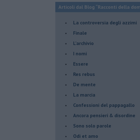
Articoli dal Blog “Racconti della do
La controversia degli azzimi
Finale
L'archivio
I nomi
Essere
Res rebus
De mente
La marcia
Confessioni del pappagallo
Ancora pensieri & disordine
Sono solo parole
Odi et amo