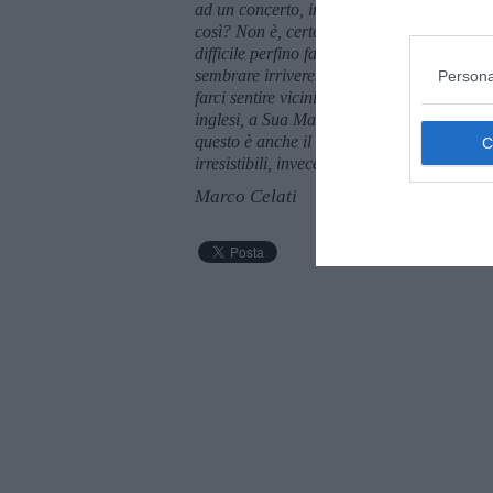
ad un concerto, inneggiando alla loro ucc
così
? Non è, certo, il migliore dei mondi, n
difficile perfino fare dello spirito, specialm
sembrare irriverente. Possiamo solo unirci a
Persona
farci sentire vicini a tutti coloro che ne so
inglesi, a Sua Maestà, la Regina d'Inghilte
questo è anche il mio personale sentiment
irresistibili, invece resistibile resta ques
Marco Celati