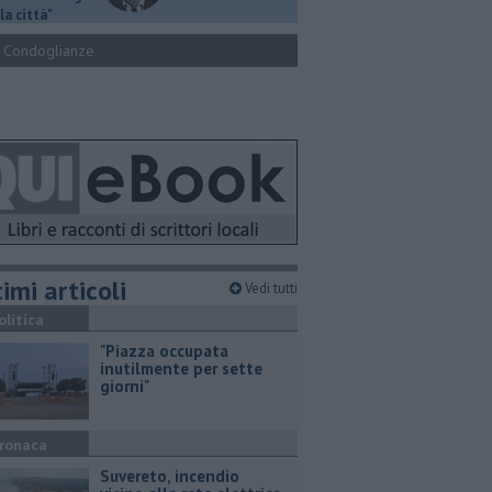
la città"
Condoglianze
imi articoli
Vedi tutti
olitica
"Piazza occupata
inutilmente per sette
giorni"
ronaca
Suvereto, incendio