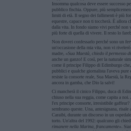
Insomma qualcosa deve essere successo perc
pubblico fischia. Oppure, più semplicement
limiti di età. Il segno dei fallimenti è più 
equestre, capace non ti toccherà. È allora 
dalla vita. In fondo siamo vivi perché non 
più forte di quella di vivere. Il resto lo far
Non dovrei confessarlo perché sono un ferv
un'occasione della mia vita, non vi riveler
madre,
«Sua Maestà, chiedo il permesso d
anche un ganzo! E così, per la naturale simp
come il principe Filippo di Edimburgo che,
pubblici e qualche giornalista l'aveva pure 
resiste la consorte reale, Sua Maestà, la R
ancora in gamba, che Dio la salvi!
Ci mancherà il cinico Filippo, duca di Edimb
chiuso nella sua reggia, come capita a noi. 
l'ex principe consorte, irresistibile gaffeur
sembrano queste. Una, antesignana, risale a
Caraibi, durante un discorso in un ospedale
torto. Un'altra del 1992: qualcuno gli chied
rimanere nella Marina, francamente»
. Sia