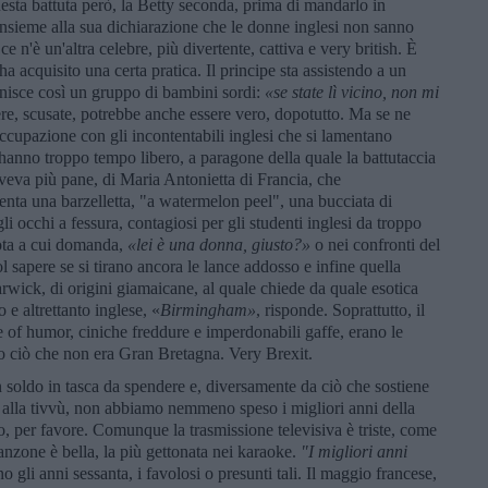
esta battuta però, la Betty seconda, prima di mandarlo in
 Insieme alla sua dichiarazione che le donne inglesi non sanno
 n'è un'altra celebre, più divertente, cattiva e very british. È
a acquisito una certa pratica. Il principe sta assistendo a un
onisce così un gruppo di bambini sordi:
«s
e state lì vicino, non mi
ere, scusate, potrebbe anche essere vero, dopotutto. Ma se ne
occupazione con gli incontentabili inglesi che si lamentano
anno troppo tempo libero, a paragone della quale la battutaccia
veva più pane, di Maria Antonietta di Francia, che
enta una barzelletta, "a watermelon peel", una bucciata di
 occhi a fessura, contagiosi per gli studenti inglesi da troppo
iota a cui domanda,
«lei è una donna, giusto?»
o nei confronti del
ol sapere se si tirano ancora le lance addosso e infine quella
rwick, di origini giamaicane, al quale chiede da quale esotica
e altrettanto inglese, «
Birmingham»
, risponde. Soprattutto, il
se of humor, ciniche freddure e imperdonabili gaffe, erano le
tto ciò che non era Gran Bretagna. Very Brexit.
ldo in tasca da spendere e, diversamente da ciò che sostiene
 alla tivvù, non abbiamo nemmeno speso i migliori anni della
, per favore. Comunque la trasmissione televisiva è triste, come
canzone è bella, la più gettonata nei karaoke.
"I migliori anni
o gli anni sessanta, i favolosi o presunti tali. Il maggio francese,