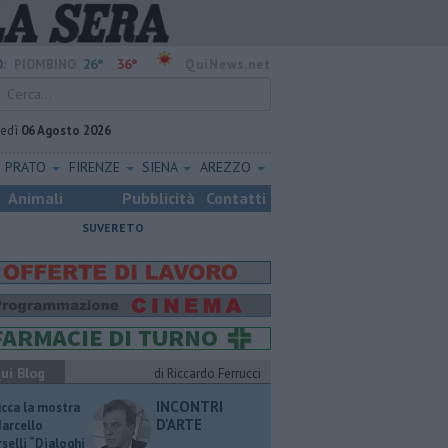
26°
36°
:
PIOMBINO
QuiNews.net
vedì
06 Agosto 2026
PRATO
FIRENZE
SIENA
AREZZO
Animali
Pubblicità
Contatti
SUVERETO
ui Blog
di Riccardo Ferrucci
INCONTRI
ucca la mostra
D'ARTE
Marcello
selli “Dialoghi