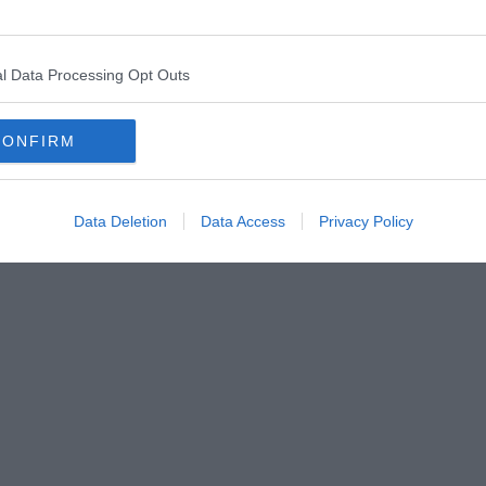
isione! Che mondo è mai questo dove si può uccidere e morire
é questi sono, certo, i migliori degli anni. In un contesto simile è
ente dello spirito di patate come il mio. Tutto finisce per
l dolore che il mondo sente per quelle vite spezzate, sentirci e
l Data Processing Opt Outs
ffrono la tragica scomparsa. E quindi anche alle Istituzioni
rra e al suo anziano principe consorte. Per quel che può valere,
o. Fermo restando che le "gaffe" del duca di Edimburgo restano
CONFIRM
to mondo che sembrerebbe impedirci di poterne ridere ancora.
Data Deletion
Data Access
Privacy Policy