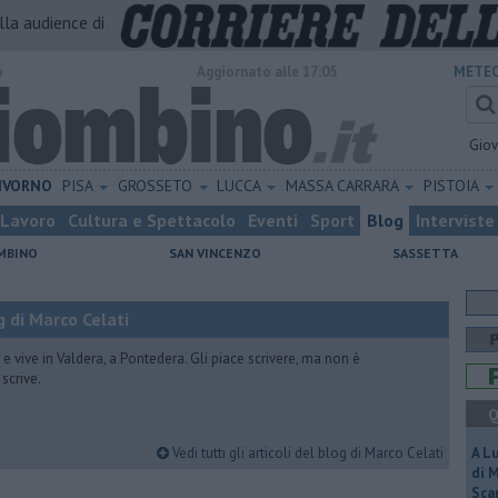
alla audience di
o
Aggiornato alle 17:05
METEO
Gio
IVORNO
PISA
GROSSETO
LUCCA
MASSA CARRARA
PISTOIA
Lavoro
Cultura e Spettacolo
Eventi
Sport
Blog
Interviste
MBINO
SAN VINCENZO
SASSETTA
 di Marco Celati
vive in Valdera, a Pontedera. Gli piace scrivere, ma non è
scrive.
Q
Vedi tutti gli articoli del blog di Marco Celati
A L
di 
Scar