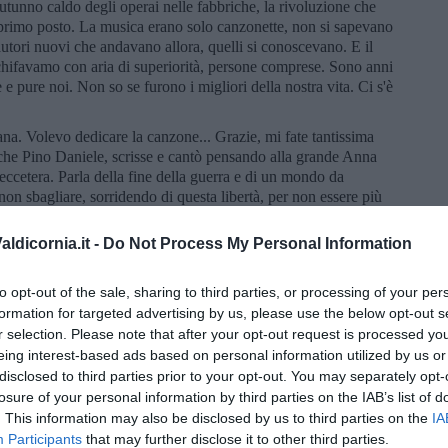
autunno caldo degli operai nelle fabbriche, la rivoluzione che
 primo posto. La musica erano solo canzonette, non si sapevano
antautori nuovi che andavano allora, quelli si conoscevano. E il
 schifavamo con aria di superiorità, persone comprese. Sono anni
e pure noi. Non so se furono i migliori della nostra vita. Ci s'è
na. Volevo dedicare la canzone... Grazie, mi fate tantissima
he Pino Daniele, scrisse e cantò pensando alla grande Anna
 eccetera. Parla della fine della guerra e di un mondo da
on sbagliare, sorridendo di questa libertà, per non essere più
ni e i sogni, in un giorno di sole. La melodia è malinconica e
sentimento di nostalgia e di speranza. Mi fate tantissima
ldicornia.it -
Do Not Process My Personal Information
 siamo liberi in un mondo così così e, in molti, rimasti soli. Ma
ioso. Speriamo restino i sogni. Restano le nostre emozioni.
to opt-out of the sale, sharing to third parties, or processing of your per
n piove, certo.
formation for targeted advertising by us, please use the below opt-out s
r selection. Please note that after your opt-out request is processed y
eing interest-based ads based on personal information utilized by us or
disclosed to third parties prior to your opt-out. You may separately opt-
losure of your personal information by third parties on the IAB’s list of
 degli innocenti di Manchester. Ne muoiono di giovani
. This information may also be disclosed by us to third parties on the
IA
i fa a definire "crociati" delle ragazzine e dei genitori, presenti
Participants
that may further disclose it to other third parties.