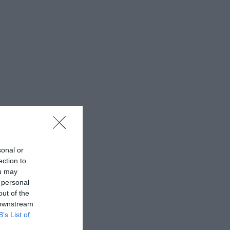
sonal or
ection to
ou may
 personal
out of the
 downstream
B’s List of