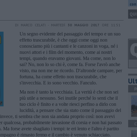
con 
QUI
DI MARCO CELATI - MARTEDÌ
30 MAGGIO 2017
ORE 11:51
Un segno evidente del passaggio del tempo e un suo
effetto trascurabile, è che oggi come oggi non
conosciamo più i cantanti e le canzoni in voga, né i
nuovi attori e i film del momento, come ai nostri
tempi, quando eravamo giovani. Ma come, non lo
sai? No, non lo so chi è, come fa. Forse l'avrò anche
visto, ma non me ne ricordo. D'altronde campare, per
fortuna, ha come effetto non trascurabile, che
Ult
s'invecchia. E io sono vecchio. Fanculo.
P
Ma non è tanto la vecchiaia. La verità è che non sei
più utile a nessuno. Sei inutile perché lo senti che il
tuo ciclo è finito e a volte riesci perfino a dirlo con
lucidità, a pensare che sia stato come il passaggio del
e, invece, ti sembra che non sia andata proprio così: non avevi
o per qualcosa, probabilmente invasione di corsia e non hai passato
C
. Ma forse avete sbagliato i tempi: te eri lento e l'altro è partito
ompagno è rimasto fermo e il cambio è venuto schiacciato.