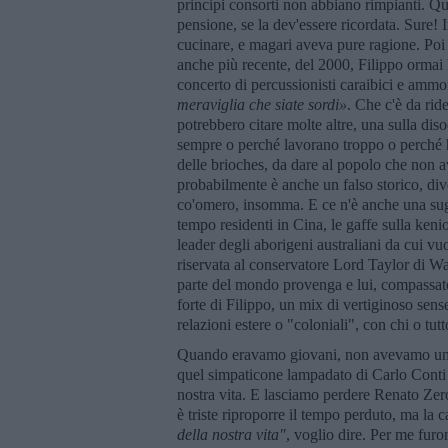
principi consorti non abbiano rimpianti. Qu
pensione, se la dev'essere ricordata. Sure!
cucinare, e magari aveva pure ragione. Poi ce
anche più recente, del 2000, Filippo ormai h
concerto di percussionisti caraibici e amm
meraviglia che siate sordi»
. Che c'è da rid
potrebbero citare molte altre, una sulla dis
sempre o perché lavorano troppo o perché h
delle brioches, da dare al popolo che non a
probabilmente è anche un falso storico, div
co'omero, insomma. E ce n'è anche una sugli
tempo residenti in Cina, le gaffe sulla ken
leader degli aborigeni australiani da cui vu
riservata al conservatore Lord Taylor di Wa
parte del mondo provenga e lui, compassato 
forte di Filippo, un mix di vertiginoso sen
relazioni estere o "coloniali", con chi o tu
Quando eravamo giovani, non avevamo un so
quel simpaticone lampadato di Carlo Conti
nostra vita. E lasciamo perdere Renato Zero
è triste riproporre il tempo perduto, ma la 
della nostra vita"
, voglio dire. Per me furon